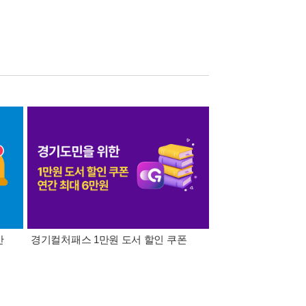
간
경기컬처패스 1만원 도서 할인 쿠폰
삼성카드가 쏜다! 알라