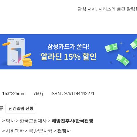
관심 저자, 시리즈의 출간 알
153*225mm
760g
ISBN : 9791194442271
류
신간알림 신청
서
>
역사
>
한국근현대사
>
해방전후사/한국전쟁
서
>
사회과학
>
국방/군사학
>
전쟁사