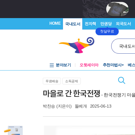
HOME
전자책
만권당
외국도서
국내도서
첫달무료
국내도
분야보기
오뒷세이아
추천마법사
베
무료배송
소득공제
마을로 간 한국전쟁
- 한국전쟁기 마
박찬승
(지은이)
돌베개
2025-06-13