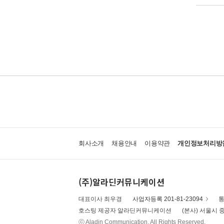
회사소개
채용안내
이용약관
개인정보처리방
(주)알라딘커뮤니케이션
대표이사 최우경
사업자등록 201-81-23094
통
호스팅 제공자 알라딘커뮤니케이션
(본사) 서울시 중
ⓒ Aladin Communication. All Rights Reserved.