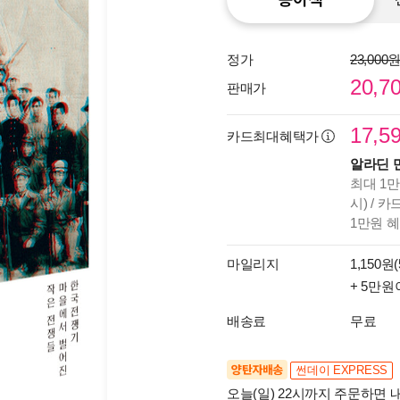
정가
23,000
20,7
판매가
17,5
카드최대혜택가
알라딘 
최대 1만
시) / 
1만원 
마일리지
1,150원(
+ 5만원
배송료
무료
양탄자배송
썬데이 EXPRESS
오늘(일) 22시까지 주문하면 내