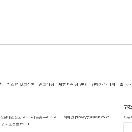
침
청소년 보호정책
중고매장
제휴·마케팅 안내
판매자 매니저
출판사
고객
신판매업신고 2003-서울중구-01520
이메일 privacy@aladin.co.kr
서울시
구 서소문로 89-31