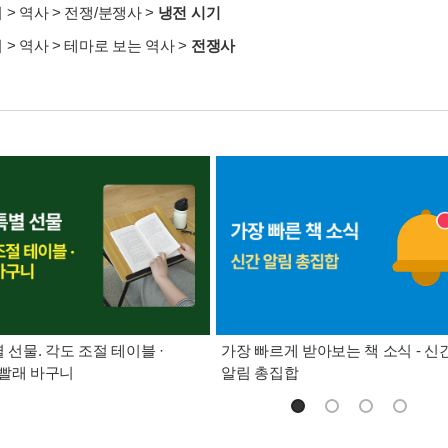
서
>
역사
>
전쟁/분쟁사
>
냉전 시기
서
>
역사
>
테마로 보는 역사
>
전쟁사
별 선물. 각도 조절 테이블 ·
가장 빠르게 받아보는 책 소식 - 신
빨래 바구니
알림 총집합