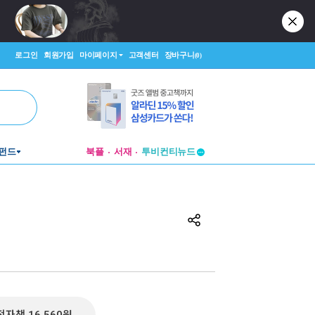
로그인
회원가입
마이페이지
고객센터
장바구니
(0)
펀드
북플
서재
투비컨티뉴드
창작플랫폼
투비컨티뉴드