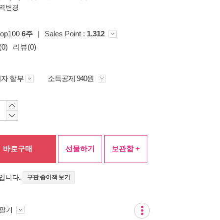
역변경
top100
6주
|
Sales Point :
1,312
0)
리뷰(0)
자 할부
소득공제 940원
바로구매
선물하기
보관함 +
입니다.
구판 종이책 보기
 팔기