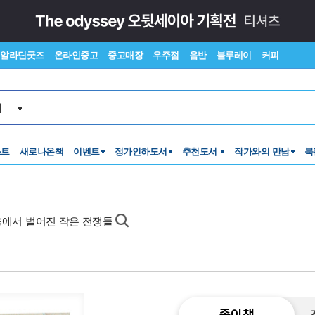
알라딘굿즈
온라인중고
중고매장
우주점
음반
블루레이
커피
서
스트
새로나온책
이벤트
정가인하도서
추천도서
작가와의 만남
북
을에서 벌어진 작은 전쟁들
종이책