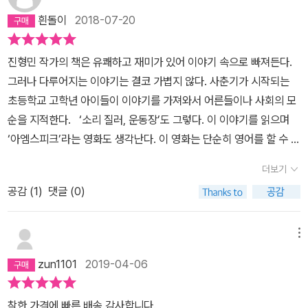
는 더할 나위 없이 멀리 뻗어나가는 45°의 포물선이 왜 실전에서는
흰돌이
2018-07-20
적용이 안 된단 말인가. 마음만은 투포환 선수인 나를 가까이서 목격
한 친구는 살며시 다가와 말했다. **아, 공을 왜 땅으로 내리꽂냐? 5
진형민 작가의 책은 유쾌하고 재미가 있어 이야기 속으로 빠져든다.
m 간격으로 그려진 거리 라인의 두 번째 칸을 넘어보는 게 원이었던
그러나 다루어지는 이야기는 결코 가볍지 않다. 사춘기가 시작되는
나는 끝내 평균 5m, 최고 8m의 저질스런 기록으로 학창시절을 마무
초등학교 고학년 아이들이 이야기를 가져와서 어른들이나 사회의 모
리한다. 아! 놀고 싶다! 마지막 책장을 덮었다. 빈곤의 악순환처럼 반
순을 지적한다. ‘소리 질러, 운동장’도 그렇다. 이 이야기를 읽으며
복되던, 트라우마에 가까웠던 공에 대한 거부감이 살살 부는 바람에
‘아엠스피크’라는 영화도 생각난다. 이 영화는 단순히 영어를 할 수 있
걷히는 아침 안개처럼 사라져가는 듯 했다.동화 속 아이들은 어린 시
다는 의미가 아니다. 일본군 성노예를 고발한다는 의미가 담겨있다.
절의 나를 불러왔다. 공을 두려워하기 훨씬 이전으로. 친구들을 따라
더보기
김동해는 야구시합에서 자기팀에 유리한 판정을 거부하고 정의(정
원피스를 입고 철봉에서 거꾸로오르기를 해도 전혀 민망하지 않던 그
공감 (
1
)
댓글 (0)
직)를 외치다 야구부에서 쫓겨나고, 공희주는 여자라서 야구부에 들
때로. 나는 어느새 정글짐에 올라 땀을 뻘뻘 흘리고 있었다. 힘껏 달렸
지 못하는 차별을 받는다. 막야구부를 만들어 야구부와 운동장 사용
던 시절, 굴러다니던 돌멩이를 주워 선을 긋고 사방치기를 하던, 비석
에 대한 갈등이 있지만, 막야구 시합으로 운동장 사용에 대한 예상치
메뉴
치기를 하던 모습이 두루마리 화장지처럼 두루루 풀렸다.원래 노는
못한 해피엔딩으로 막을 내린다. 이 막야구 시합 전에 과정에서 운동
데에는 큰 땅이 필요 없었다. 뭔가를 정식으로 하려면 몸에 힘이 들어
zun1101
2019-04-06
장 사용을 위한 치열한 싸움이 벌어지는데, 지혜를 발휘하여 막야구
가고 요것조것 따지는 것도 많아지지만, 노는 일은 그런 게 아니었다.
할 수 있는 공간을 키우기 위해 공희주 아버지의 도움으로 얻게 된 수
(p143) 진형민 동화 속의 아이들을 볼 때마다 탱탱볼을 연상한다.
착한 가격에 빠른 배송 감사합니다.