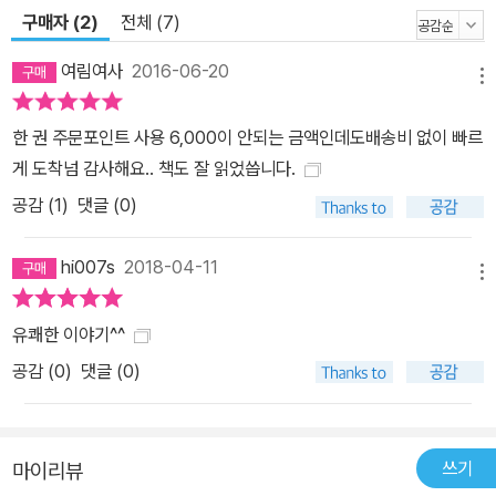
의, 진리, 평등과 같은 가치들을 배우는 모습을 정교하게 그려내는 이
구매자 (2)
전체 (7)
책은 시대를 초월해 독자들의 마음에 소중하게 자리 잡을 작품이다.
여림여사
2016-06-20
자연스럽게 운동장을 나누어 쓰는 방법을 배우는 아이들의 모습이 다
메뉴
양한 세대의 독자들 모두의 가슴을 울리는 지혜를 선사할 것이다.
한 권 주문포인트 사용 6,000이 안되는 금액인데도배송비 없이 빠르
게 도착넘 감사해요.. 책도 잘 읽었씁니다.
공감 (
1
)
댓글 (0)
hi007s
2018-04-11
메뉴
유쾌한 이야기^^
공감 (
0
)
댓글 (0)
쓰기
마이리뷰