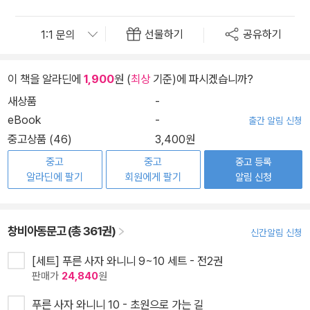
선물하기
공유하기
이 책을 알라딘에
1,900
원 (
최상
기준)에 파시겠습니까?
새상품
-
eBook
-
출간 알림 신청
중고상품 (46)
3,400원
중고
중고
중고 등록
알라딘에 팔기
회원에게 팔기
알림 신청
창비아동문고 (총 361권)
신간알림 신청
[세트] 푸른 사자 와니니 9~10 세트 - 전2권
판매가
24,840
원
푸른 사자 와니니 10 - 초원으로 가는 길