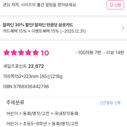
관심 저자, 시리즈의 출간 알림을 받아보세요
신청
알라딘 30% 할인! 알라딘 만권당 삼성카드
카드혜택 15% + 이벤트혜택 15% (~2025.12.31)
10
100자평 7편
리뷰 14편
세일즈포인트
22,672
156쪽
152*223mm (A5신)
218g
ISBN 9788936442798
주제분류
신간알림 신청
어린이
>
동화/명작/고전
>
국내창작동화
어린이
>
초등5~6학년
>
동화/명작/고전