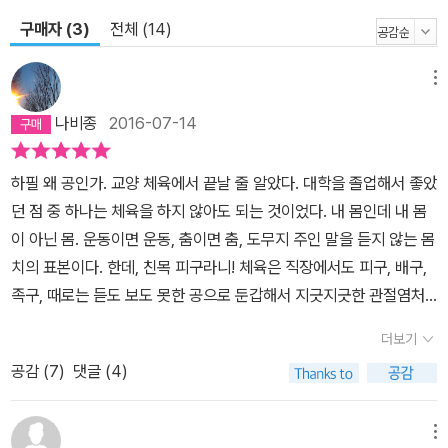
구매자 (3)
전체 (14)
메뉴
나비종
2016-07-14
하필 왜 공인가. 교양 체육에서 끝날 줄 알았다. 대학을 졸업해서 좋았
던 점 중 하나는 체육을 하지 않아도 되는 것이었다. 내 몸인데 내 몸
이 아닌 몸. 운동이면 운동, 춤이면 춤, 도무지 주인 말을 듣지 않는 몸
치의 표본이다. 한데, 친목 피구라니! 체육은 직장에서도 피구, 배구,
족구, 때로는 듣도 보도 못한 공으로 둔갑해서 지긋지긋한 관절염처
럼 나를 쫓아다녔다. 아! 정말 피!하고 싶다구! 공과 함께 한 기억 속의
더보기
나는 바보스럽기만 하다. 피구, 농구, 배구, 발야구, 테니스... 무슨 노
공감 (
7
)
댓글 (4)
무 구기 종목은 이리 많은지. 그 중 공 던지기는 공에 대한 흑역사의
정점을 찍는다. 고등학교에 들어가기 위한 체력장 시험 종목. 구멍 뽕
뽕 뚫린 시퍼런 공을 있는 힘껏 던지기만 하면 되었건만. 이론적으로
메뉴