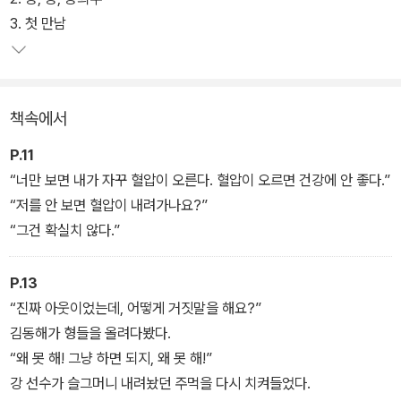
에 들어가지 못한 공희주가 ‘막야구부’를 만들어 자기들만의 방식으
3. 첫 만남
로 야구를 즐기는 모습이 유쾌하게 펼쳐진다는 작품이다.
운동장에서 알짱거리는 막야구부를 못마땅하게 여긴 야구부 감독이
책속에서
훼방을 놓지만 막야구부는 자신들의 운동장을 지키기 위해 최선을 다
한다. 같은 목표를 향해 함께 행동하고 고민하는 아이들의 모습을 통
P.11
해 정의, 진리, 평등 등 중요한 가치에 관한 작가의 깊이 있는 시선을
“너만 보면 내가 자꾸 혈압이 오른다. 혈압이 오르면 건강에 안 좋다.”
느낄 수 있다. 같이 땀 흘리며 야구공처럼 단단해져 가는 아이들의 모
“저를 안 보면 혈압이 내려가나요?”
습이 어린이 독자들에게 좋은 책을 읽는 즐거움을 선사할 것이다.
“그건 확실치 않다.”
P.13
“진짜 아웃이었는데, 어떻게 거짓말을 해요?”
김동해가 형들을 올려다봤다.
“왜 못 해! 그냥 하면 되지, 왜 못 해!”
강 선수가 슬그머니 내려놨던 주먹을 다시 치켜들었다.