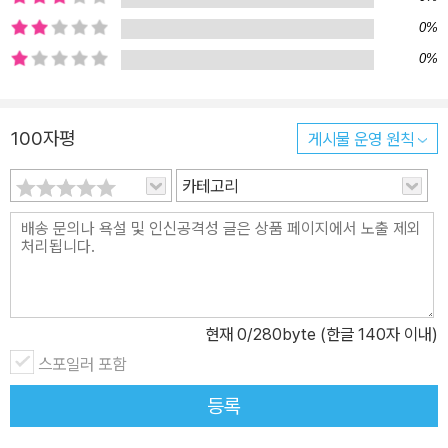
택을 꿈꾸게 하지 않을까요? 부디 그랬으면 합니다. (‘작가의 말’에
0%
서) 우리가 배워야 할 거의 모든 것은 운동장에 있다 『소리 질러, 운동
0%
장』은 아이들이 야구하는 모습을 재미있게 그린 동화다. 하지만 즐겁
게 뛰어노는 아이들의 모습을 지켜보다 보면, 그 속에 담긴 다양한 문
제의식을 만날 수 있다. 후보 선수이기는 하지만 야구부였던 김동해
100자평
게시물 운영 원칙
는 자기 팀 선수에게 아웃을 선언한 심판의 판정에 대해 혼자서 옳다
고 말했다가 야구부에서 쫓겨나고 만다. 어릴 때부터 공 가지고 노는
카테고리
걸 좋아했던 공희주는 야구부에 들고 싶지만 여자라는 이유로 가입을
거절당한다. 이런 일들은 사실 현실에서 드물게 벌어지는 일이 아니
다. 다만 아이들은 대응 방법을 잘 모르거나 갈등을 피하고 싶어서, 또
는 어른이 무섭다는 이유로 옳고 그름을 가리는 대신 침묵을 선택한
다. 하지만 『소리 질러, 운동장』의 막야구부 아이들은 서로 머리를 맞
현재
0
/280byte (한글 140자 이내)
대어 상의하고, 논리적으로 옳고 그름을 따지고, 때로는 주변의 도움
스포일러 포함
을 받으면서 문제 해결 방법을 찾고 자신들의 정당한 권리를 주장하
기도 한다. 아이들은 함께 고민하고 함께 행동하면서 조금씩 야구공
등록
처럼 단단해져 간다. 아이들이 운동장에서 뛰어놀며 자연스럽게 정