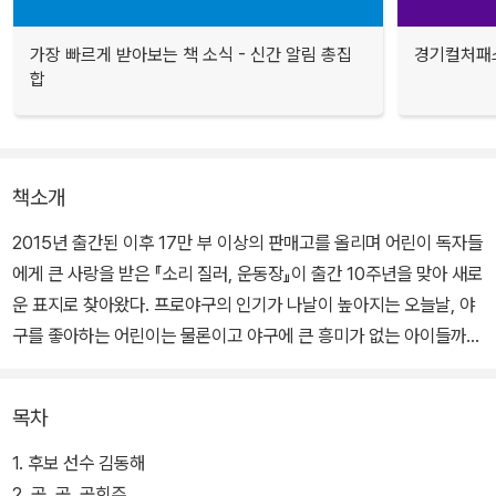
가장 빠르게 받아보는 책 소식 - 신간 알림 총집
경기컬처패스
합
책소개
2015년 출간된 이후 17만 부 이상의 판매고를 올리며 어린이 독자들
에게 큰 사랑을 받은 『소리 질러, 운동장』이 출간 10주년을 맞아 새로
운 표지로 찾아왔다. 프로야구의 인기가 나날이 높아지는 오늘날, 야
구를 좋아하는 어린이는 물론이고 야구에 큰 흥미가 없는 아이들까지
도 사로잡을 개성 넘치는 표지다.
목차
『소리 질러, 운동장』은 지난 10년간 평단과 학교 현장에서 독보적인
지지를 받은 진형민 작가의 장편동화로, 우리나라 창작동화를 대표하
1. 후보 선수 김동해
는 작품 중 하나로 자리 잡았다. 야구부에서 쫓겨난 김동해와 야구부
2. 공, 공, 공희주