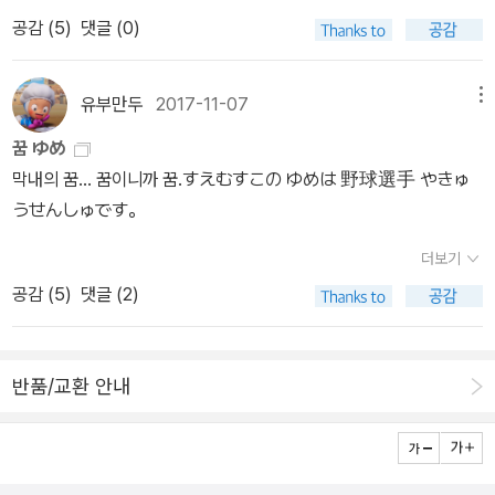
쓴 수건 빨래이다. 책집지기님 혼자 일하실 듯하기에, 수북하게 쌓인
을 막야구부가 야구부를 위해 양보하라고 했을 때, 김동해와 아이들
공감 (
5
)
댓글 (0)
수건 빨랫감은 내가 하나씩 천천히 말리고서 갠다. 책짐을 잔뜩 이고
이 왜 그래야 하냐고 했다. 그 때 감독의 모습을 묘사한 것인데, 저를
진 채 순천을 거쳐서 고흥으로 돌아간다. 고흥읍에서는 택시를 부른
비롯한 어른들의 모습이 많이 겹쳐진다. 따라서, 소리 지르는 것(권
다. 택시기사님이 어제 땅벌한테 쏘이셨단다. 벌이며 지네는 사람몸
리를 주장하는 것)이 많은 용기와 지혜가 필요하고, 어려울 수 있을
유부만두
2017-11-07
메뉴
에서 ‘피가 막히거나 고인 데’를 고맙게 알아보고서 푹 찌른다. 이 얼
것이다. 그래도, 김동해와 공희주를 비롯한 막야구부 아이들도 지혜
꿈 ゆめ
개를 안다면 벌이나 지네가 쏘거나 물어도 걱정하지 않는다. 《마지막
를 발휘하고 협력하여 어떤 경우에는 ‘작전상 후퇴’도 하면서 돌파했
막내의 꿈... 꿈이니까 꿈.すえむすこの ゆめは 野球選手 やきゅ
레벨 업》을 돌아본다. 이와 같은 줄거리를 ‘요즈음 SF 청소년소설’로
다면, 지금 여기에 있는 아이들도 가능하지 않을까?
うせんしゅです。
여기는구나 싶은데, ‘그냥 청소년문학’도 ‘장르 청소년문학’도 푸름이
한테 ‘삶·살림·사랑·숲’은 못 보여주거나 안 들려주면서 ‘서울·연애·학
더보기
교·우정’에만 맞추려고 한다. 집에서 밥은 누가 할까? 집일은 누가 맡
공감 (
5
)
댓글 (2)
을 노릇일까? 집일과 집살림은 아예 몰라도 되거나, ‘첨단과학문
명’에서는 아예 손조차 안 대어도 될 만할까? 발바닥이 땅바닥에 안
닿으니 풀꽃나무도 들숲메바다도 모르는 채 떠돌기만 한다.ㅍㄹㄴ글
반품/교환 안내
: 숲노래·파란놀(최종규). 낱말책을 쓴다. 《새로 쓰는 말밑 꾸러미 사
전》, 《미래세대를 위한 우리말과 문해력》, 《들꽃내음 따라 걷다가 작
은책집을 보았습니다》, 《우리말꽃》, 《쉬운 말이 평화》, 《곁말》, 《책