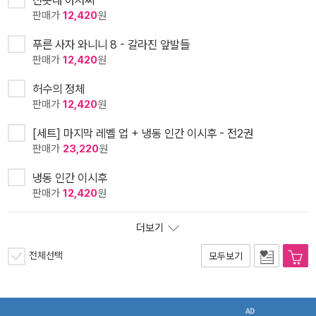
전봇대 아저씨
판매가
12,420
원
푸른 사자 와니니 8 - 갈라진 앞발들
판매가
12,420
원
허수의 정체
판매가
12,420
원
[세트] 마지막 레벨 업 + 냉동 인간 이시후 - 전2권
판매가
23,220
원
냉동 인간 이시후
판매가
12,420
원
더보기
전체선택
모두보기