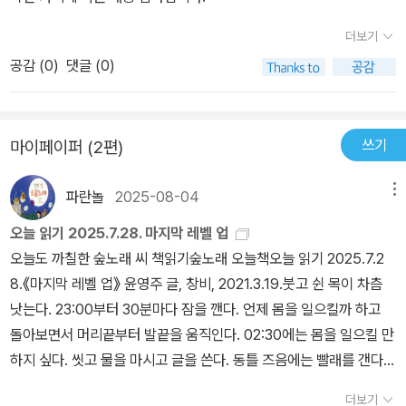
학문제로 아이들과 거래를 한다. 또 이 문제를 아이들과 같이 풀고 서
어디로 튈지 모르는 기발함과 투명함이 공존하는. 속이 적나라하게
로에게 가르쳐주는 진짜 협력학습이 이루어진다. 정당하게 말과 행동
더보기
드러나지만 유리처럼 쉽게 깨어지지는 않는다. 차돌과 같은 단단함과
으로 자신들의 권리를 찾아나가며 협력하는 아이들의 모습이 그려지
맹랑함이 있다. 천방지축 한 듯해도 짐짓 당당하고 슬기롭게 그들만
공감 (
0
)
댓글 (0)
고 있다. 또, 이 기말고사 대비 수학문제 풀이 협력학습 해프닝(?)을
의 방식으로 문제를 해결한다. 빠져들 수밖에 없다. 더욱 매력적인 건
통해 현재 성적과 시험 위주에 학교나 사회 모습을 고발하며, 놀이 공
푸하 하는 웃음소리를 따라 찡한 감동이 배어든다는 점이다.막야구부
간으로써의 운동장의 회복을 말하고 있다. 지금은 학교 운동장에서
아이들이 부러웠다. 수학 50점을 맞는 게 평생 소원인 아이들이, 자
쓰기
마이페이퍼 (2편)
노는 아이들이 거의 없다. 대부분의 아이들이 학원에 가기 때문이다.
신이 속한 팀에 불리해도 아웃!을 외치는 김동해의 솔직함이, 어디서
어쩌면 이 짓누르는 입시 위주의 교육이나 사회에 대해 김동해나 공
든 당찬 공희주가, 잠자리채와 실내화와 빗자루가. 운동장을 넘어서
파란놀
2025-08-04
메뉴
희주처럼 소리를 지르라고 하는 것은 아닐까? 놀 권리를 찾고, 경쟁
는 자유가 있는 그들은 노는 것이 뭔지 뭘 좀 아는 놈들이었다. 체육
오늘 읽기 2025.7.28. 마지막 레벨 업
보다 협력을 통해 이 모순을 깨뜨리기를 원하는 것이 아닐까? ‘어른
을 못했던 아이. 못했기에 안했고 안했기에 못했던. 어쩌면 나는 너무
오늘도 까칠한 숲노래 씨 책읽기숲노래 오늘책오늘 읽기 2025.7.2
들이 화를 내기 시작하면 골치가 아파지기 때문이다. 처음엔 뭔가 이
복잡한 편견을 가지고 체육이란 걸 어렵게만 바라봤던 건 아니었을
8.《마지막 레벨 업》 윤영주 글, 창비, 2021.3.19.붓고 쉰 목이 차츰
유를 대면서 화를 내지만, 일단 화를 냈다 하면 하나같이 브레이크 고
까. 마음을 내려놓고 그냥 놀면 되는 거였는데. 좀 더 재미있게 노는
낫는다. 23:00부터 30분마다 잠을 깬다. 언제 몸을 일으킬까 하고
장 난 자동차가 되고 만다. 그래서 나중에는 말도 안 되는 이유를 갖다
방법을 배우는 것이었는데. 어느새 운동장에서 마음껏 소리도 지르지
돌아보면서 머리끝부터 발끝을 움직인다. 02:30에는 몸을 일으킬 만
붙이면서 계속 화를 내고, 더 화를 내고, 점점 더 화를 내가가 아아아
못하는 어른이 되어버렸나. 지나간 시간은 늘 아쉽다. 마음 한 켠 남아
하지 싶다. 씻고 물을 마시고 글을 쓴다. 동틀 즈음에는 빨래를 갠다.
악 자기 혼자 폭발을 한 다음에야 겨우 끝이 난다. 그러니 그 전에 빨
있는, 마음껏 뛰어놀지 못한 미련. 운동장에서 놀아본 지가 언제였더
내 옷가지는 아니고, 엊그제 〈책과 아이들〉에서 묵은 스물여섯 사람이
리 도망치는 것이 살길이다.’ 야구부 감독이 아이들에게 운동장 사용
라. 추억을 더듬듯 운동장 흙이라도 밟아보고 싶다.
더보기