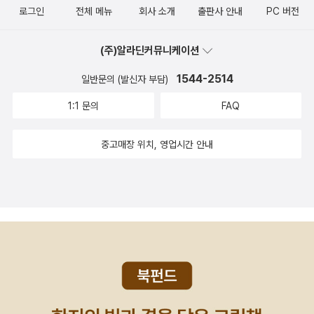
숲마실》, 《우리말 수수께끼 동시》, 《시골에서 살림 짓는 즐거움》,
로그인
전체 메뉴
회사 소개
출판사 안내
PC 버전
《이오덕 마음 읽기》을 썼다. blog.naver.com/hbooklove
(주)알라딘커뮤니케이션
1544-2514
일반문의 (발신자 부담)
1:1 문의
FAQ
중고매장 위치, 영업시간 안내