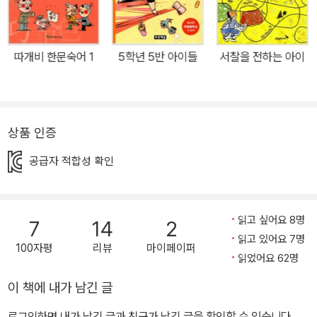
방식에 매력을 느끼고, 야구를 잘 모르는 아이들은 야구에 흥미를 품
게 되는 작품으로, 새로운 표지는 야구공을 모티브로 삼아 통통 튀는
매력을 담뿍 담아 냈다. 『소리 질러, 운동장』의 주인공은 야구부에서
따개비 한문숙어 1
5학년 5반 아이들
서찰을 전하는 아이
쫓겨난 김동해와 여자라는 이유로 야구부에 들어가지 못한 공희주이
다. 두 사람은 야구부 활동을 못 하게 되자, 아이들을 불러 모아 ‘막야
구부’를 만든다. 번듯한 글러브와 야무진 방망이도 없고 멋진 유니폼
도 없지만, 막야구부 아이들은 야구 모자와 맨주먹만으로 자기들만의
상품 인증
야구를 한다. 야구부처럼 뻥뻥 멋진 타구를 날리지도 못하고, 날아오
공급자 적합성 확인
는 야구공을 쏙쏙 잡지도 못하지만, 그래도 창피해하거나 기죽지 않
고 즐겁게 야구를 한다. 여러 악조건에도 굴하지 않고 야구에 몰입해
서 즐거움을 만끽하는 막야구부 아이들의 모습에서 아이들의 마음속
읽고 싶어요 8명
7
14
2
에 담긴 당차고 활달한 기운을 읽을 수 있다. 교실과 학원에 갇힌 아이
읽고 있어요 7명
들에게 만루 홈런처럼 시원한 이야기가 되어 줄 작품이다. 나를 위해,
100자평
리뷰
마이페이퍼
읽었어요 62명
모두를 위해 운동장을 지켜라 자기들만의 방식으로 야구를 즐기던 막
야구부 아이들은 예상치 못한 난관에 부딪힌다. 야구부 감독이 방과
이 책에 내가 남긴 글
후 운동장에서 알짱거리는 막야구부를 못마땅하게 여겨서 운동장에
로그인하면 내가 남긴 글과 친구가 남긴 글을 확인할 수 있습니다.