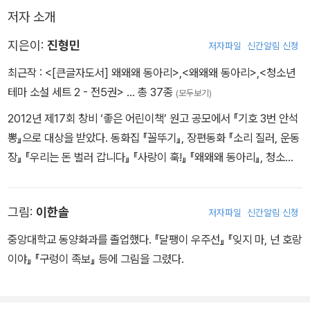
못마땅하게 여긴 야구부 감독님이 훼방을 놓기 시작하면서 막야구부
저자 소개
는 운동장에서 쫓겨날 위기에 처한다. 막야구부는 운동장에서 버틸
수 있을까? 어설프지만 즐거운 막야구가 과연 계속될 수 있을까?
지은이:
진형민
저자파일
신간알림 신청
최근작 :
<[큰글자도서] 왜왜왜 동아리>
,
<왜왜왜 동아리>
,
<청소년
테마 소설 세트 2 - 전5권>
… 총 37종
(모두보기)
2012년 제17회 창비 ‘좋은 어린이책’ 원고 공모에서 『기호 3번 안석
뽕』으로 대상을 받았다. 동화집 『꼴뚜기』, 장편동화 『소리 질러, 운동
장』 『우리는 돈 벌러 갑니다』 『사랑이 훅!』 『왜왜왜 동아리』, 청소년
소설 『곰의 부탁』 등을 썼다.
그림:
이한솔
저자파일
신간알림 신청
중앙대학교 동양화과를 졸업했다. 『달팽이 우주선』 『잊지 마, 넌 호랑
이야』 『구렁이 족보』 등에 그림을 그렸다.