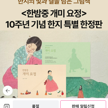
뒤로가
기
보관함담기
품절
판매 알림신청