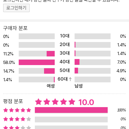
서 쫓아내려 하는 것이다. 감독은 아이들을 어르기도 하고 학교를 대
로그인하기
표하는 야구부를 위해 운동장을 ‘양보’하라고 강요하기도 한다. 아이
들이 양보를 거부하자 꼼수를 써서 막야구부를 운동장 구석으로 내몰
기도 한다. 막야구부 아이들은 기발한 방법을 찾아내서 운동장을 지
구매자 분포
키려 애쓴다. 아이들과 운동장 사이를 가로막고 있는 벽은 비단 야구
10대
0%
0%
부 감독만이 아니다. 아이들에게는 학교가 끝나자마자 달려가야 하는
20대
1.4%
0%
학원이 많고, 밤늦게까지 해야 할 숙제가 있고, 금방금방 돌아오는 시
30대
1.4%
11.2%
험도 있다. 진형민 작가는 상황에 대한 비판 대신, 아이들이 잠깐이라
40대
7.0%
58.0%
도 짬을 내어 운동장에서 뛰어노는 모습을 보여 준다. 학원 가기 전이
50대
4.9%
14.7%
나 학원에 갔다 온 후, 또는 시험이 끝나고 운동장에서 숨이 차도록 신
60대
0%
1.4%
나게 뛰어노는 장면을 보면 우리 시대 아이들에게 진정으로 필요한
여성
남성
게 무엇인지 자연스럽게 느낄 수 있다. (…) 내가 오래도록 곱씹는 것
은 아이들이 모두 운동장에서 만났다는 사실입니다. 처음에 어떤 마
10.0
평점 분포
음으로 찾아왔든 서로 개의치 않고 여기 운동장에서 머리를 모아 문
100%
제를 풀고, 어울려 뛰어놀고, 정정당당하게 시합을 한 기억을 나누어
0%
가졌다는 사실입니다. 언제가 그 기억들이 우리로 하여금 더 나은 선
0%