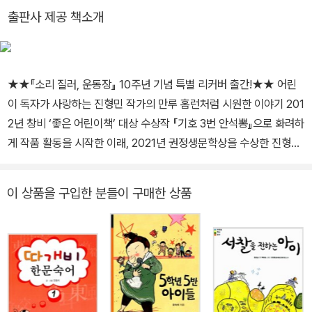
출판사 제공 책소개
★★『소리 질러, 운동장』 10주년 기념 특별 리커버 출간!★★ 어린
이 독자가 사랑하는 진형민 작가의 만루 홈런처럼 시원한 이야기 201
2년 창비 ‘좋은 어린이책’ 대상 수상작 『기호 3번 안석뽕』으로 화려하
게 작품 활동을 시작한 이래, 2021년 권정생문학상을 수상한 진형민
작가는 일상적인 내용을 다루는 동시대 현실주의 동화를 이야기할 때
가장 앞서 언급되는 작가다. 그는 우리에게 익숙한 일상의 풍경 속에
이 상품을 구입한 분들이 구매한 상품
서 깊이 있는 주제를 흥미롭게 전하는 타고난 ‘이야기꾼’이다. 아이들
이 삶에 매우 중요한 여러 가치들을 배우는 과정을 웃음과 함께 유쾌
하게 전하는 진형민 작가의 동화는 모두 큰 사랑을 받고 있다. 운동장
에서 뛰어노는 아이들의 모습을 유쾌하고 흥미롭게 그려 낸 『소리 질
러, 운동장』은 “스포츠 동화의 정석”(알라딘 독자 평)이라는 평이 지
극히 어울린다. 야구를 좋아하는 아이들은 막야구부의 자유로운 경기