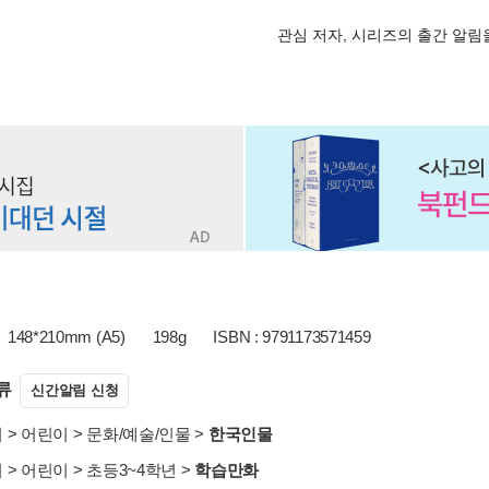
관심 저자, 시리즈의 출간 알
148*210mm (A5)
198g
ISBN : 9791173571459
류
신간알림 신청
서
>
어린이
>
문화/예술/인물
>
한국인물
서
>
어린이
>
초등3~4학년
>
학습만화