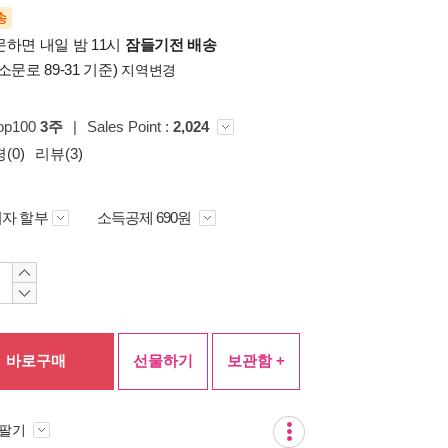
송
문하면 내일 밤 11시
잠들기전 배송
소문로 89-31 기준)
지역변경
op100
3주
|
Sales Point :
2,024
(0)
리뷰(3)
자 할부
소득공제 690원
바로구매
선물하기
보관함 +
 팔기