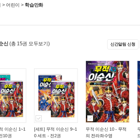
서
>
어린이
>
학습만화
순신
(총 15권 모두보기)
신간알림 신청
적 이순신 1~1
[세트] 무적 이순신 9~1
무적 이순신 10
- 무적
 전10권
0 세트 - 전2권
의 전라좌수영