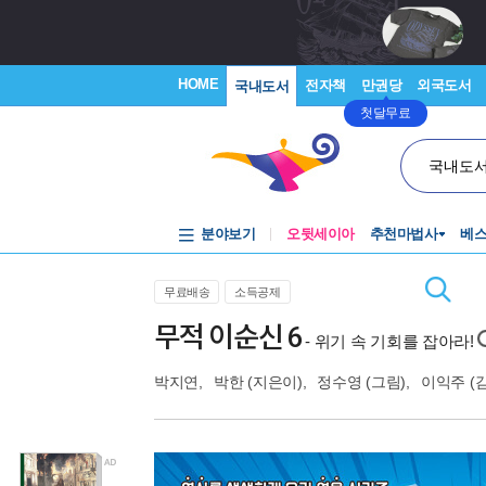
HOME
전자책
만권당
외국도서
국내도서
첫달무료
국내도
분야보기
오뒷세이아
추천마법사
베
무료배송
소득공제
무적 이순신 6
- 위기 속 기회를 잡아라!
박지연
,
박한
(지은이),
정수영
(그림),
이익주
(