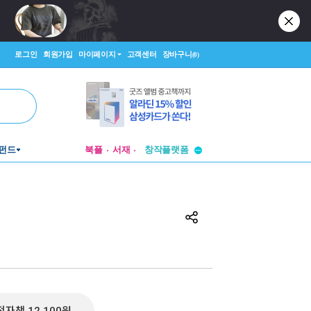
로그인
회원가입
마이페이지
고객센터
장바구니
(0)
투비컨티뉴드
펀드
북플
서재
창작플랫폼
투비컨티뉴드