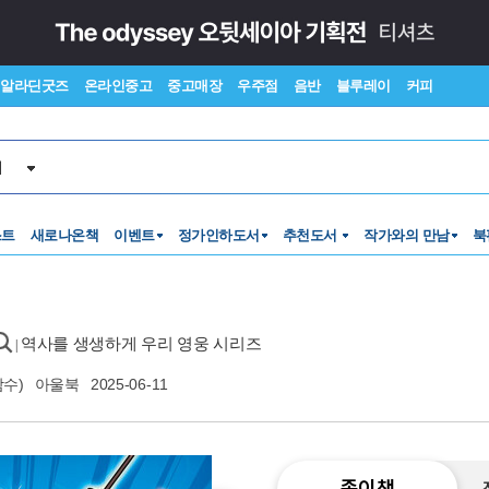
알라딘굿즈
온라인중고
중고매장
우주점
음반
블루레이
커피
서
스트
새로나온책
이벤트
정가인하도서
추천도서
작가와의 만남
북
역사를 생생하게 우리 영웅 시리즈
|
감수)
아울북
2025-06-11
종이책