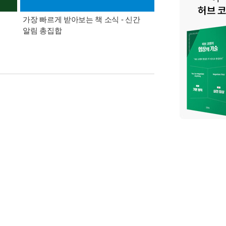
가장 빠르게 받아보는 책 소식 - 신간
경기컬처패스 1만원 
알림 총집합