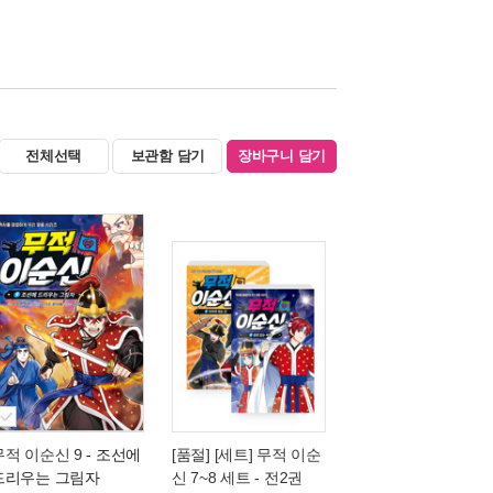
전체선택
보관함 담기
장바구니 담기
무적 이순신 9
- 조선에
[품절] [세트] 무적 이순
드리우는 그림자
신 7~8 세트 - 전2권