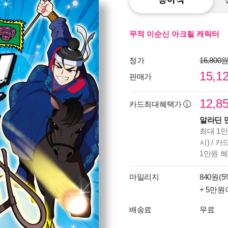
무적 이순신 아크릴 캐릭터
정가
16,800
15,1
판매가
12,8
카드최대혜택가
알라딘 
최대 1만
시) / 
1만원 
마일리지
840원(5
+ 5만원
배송료
무료