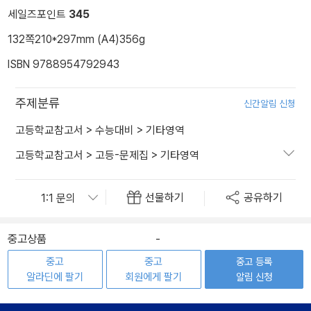
세일즈포인트
345
132쪽
210*297mm (A4)
356g
ISBN 9788954792943
주제분류
신간알림 신청
고등학교참고서
>
수능대비
>
기타영역
고등학교참고서
>
고등-문제집
>
기타영역
선물하기
공유하기
중고상품
-
중고
중고
중고 등록
알라딘에 팔기
회원에게 팔기
알림 신청