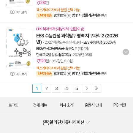
7,000
원
책소개페이지에서 분철 선택 가능
미리보기
8월 10일 (월) 밤 11시
잠들기전 배송
양탄자배송
변경
EBS 북마크 자 (대상도서 1만원 이상)
EBS 수능완성 과학탐구영역 지구과학 2 (2026
년)
- 2027학년도 수능 연계교재
-
EBS 수능완성 (2026년)
EBS(한국교육방송공사) 편집부
(지은이)
한국교육방송공사(중고등)
|
2026년 05월
7,920
원 (10% 할인 / 80원)
책소개페이지에서 분철 선택 가능
8월 10일 (월) 밤 11시
잠들기전 배송
양탄자배송
변경
미리보기
1
2
3
4
5
로그인
전체 메뉴
회사 소개
출판사 안내
PC 버전
(주)알라딘커뮤니케이션