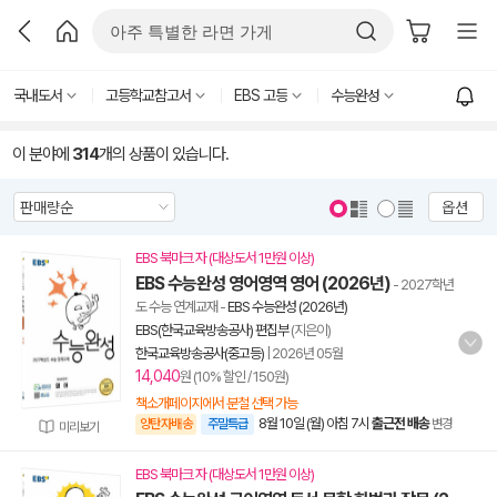
국내도서
고등학교참고서
EBS 고등
수능완성
이 분야에
314
개의 상품이 있습니다.
옵션
EBS 북마크 자 (대상도서 1만원 이상)
EBS 수능완성 영어영역 영어 (2026년)
- 2027학년
도 수능 연계교재
-
EBS 수능완성 (2026년)
EBS(한국교육방송공사) 편집부
(지은이)
한국교육방송공사(중고등)
|
2026년 05월
14,040
원 (10% 할인 / 150원)
책소개페이지에서 분철 선택 가능
8월 10일 (월) 아침 7시
출근전 배송
양탄자배송
주말특급
변경
미리보기
EBS 북마크 자 (대상도서 1만원 이상)