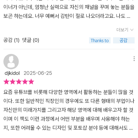
이너가 아닌데, 엄청난 실력으로 자신의 채널을 꾸며 놓는 분들을
보곤 하는데요. 너무 예뻐서 감탄이 절로 나오더라고요. 나도 저
렇게 해보고 싶다, 생각하며 공부를 시작하려던 참에 <요즘 디자
더보기
인을 위한 포토샵 & 일러스트레이터>를 보게 됐는데요. 진짜 요
공감 (
1
)
댓글 (0)
즘 트렌드에 맞는 디자인을 해보고 싶은 분들에게 아주 유용한 책
인 거 같아요.사실 전 포토샵을 아예 못 다루지는 않아요. 다만 기
본이 없습니다ㅋㅋㅋ 그때그때 필요한 부분만 검색해서 작업하
메뉴
곤 했었거든요. 그래서 복잡한 기능은 거의 모르는 편이죠ㅠㅠ 그
djkidol
2025-06-25
런데 포토샵 잘 하는 주변 분들 보면 부럽더라고요. 요즘은 포토
샵 기능이 엄청 다양해져서, 작업한 이미지 보면 깜짝 놀랄 정도
요즘 유튜브를 비롯해 다양한 영역에서 활동하는 분들이 많을 것
거든요. 그래서 기초부터 하나씩, 차근차근 공부해볼 생각이었는
이다. 또한 일반적인 직장인의 경우에도 또 다른 형태의 부업이나
데, <요즘 디자인을 위한 포토샵 & 일러스트레이터>는 전문가
자신만의 미래가치를 그리고자 해당 영역에 대해 배우고자 할 것
가 기초부터 하나씩 알려주는 포토샵&일러스트레이터 책이라 더
이며 이 책도 이런 과정에서 어떤 부분을 배우며 사용해야 하는
좋은 거 같아요.게다가 책에서 다루고 있는 모든 실습은 예제 파
지, 또한 어려울 수 있는 디자인 및 포토샵 분야 등에 대해서도 탄
일과 완성 파일을 제공하고 있어서 실제로 따라해보기도 편하고
탄한 기본기를 통해 소개하고 있어서 현실에서도 도움 되는 부분