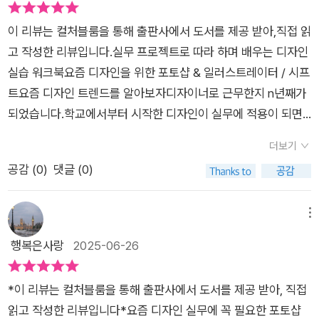
디자이너가 아니다. 디자인 안목이 차이를 만듬으로 색감의 표현
서 자주 활용되는 디자인 예제를 50가지가 함께 제시 되어 있어
이나 배치 등은 천차만별의 퀄리티를 보이기 때문에 아직은 사람
이 리뷰는 컬처블룸을 통해 출판사에서 도서를 제공 받아,직접 읽
서 좋았어요. 카드뉴스 템플릿 만들기, 인물 사진 보정, 감성 섬네
의 힘이 필요하다.커스터 마이징 등의 작업은 여전히 사람이 해야
고 작성한 리뷰입니다.실무 프로젝트로 따라 하며 배우는 디자인
일 디자인, 제품 배너, 포스터 디자인 등 실제 SNS나 마케팅 콘
하는 부분이라고 하니, 색감보정과 로고 넣기 오브젝트 배치 등,
실습 워크북요즘 디자인을 위한 포토샵 & 일러스트레이터 / 시프
텐츠 제작에 바로 적용할 수 있는 예시가 가득했답니다. 그리고
포토샵의 AI기능을 더해 더 쉽고 빠르게 쓸 수 있게 도와주는 도
트요즘 디자인 트렌드를 알아보자디자이너로 근무한지 n년째가
포토샵과 일러스트레이터를 동시에 연동해서 작업하는 방법도
구일 뿐이라고 생각해야 한다. AI시대 포토샵의 기능은 필요한
되었습니다.학교에서부터 시작한 디자인이 실무에 적용이 되면
나와 있었는데요. 그동안 각 프로그램을 따로따로 써왔는데 연동
만큼만 익히고, AI의 힘을 추가로 빌리는 것이 가장 현명한 방법
서 약간 더 어려워진 것 같아요.단순히 디자인 툴만 배워서는 디
기능을 활용하니까 배너나 포스터 작업 시 훨씬 효율적이더라고
더보기
인 듯 하다. [요즘 디자인을 위한 포토샵 &일러스트레이터]는 최
자이너가 되기가 힘든 요즘.트렌드도 무시 못하는 것 같습니다.그
요. 완전 신세계였어요.​[요즘 디자인을 위한 포토샵 & 일러스트
공감 (
0
)
댓글 (0)
신 어도비 AI 기능까지 반영해 트렌드에 강하고, 복잡한 이론 없
래서 [ 요즘 디자인을 위한 포토샵 & 일러스트레이터 ]를 읽게 되
레이터]에서 가장 기대되었던 부분은 생성형 AI 기능활용 방법이
이 따라 하면 결과물이 완성된다. 포토샵과 일러스트레이터를 동
었습니다.p22 디자인에 필요한 기초 개념 익히기디자인 학과를
었는데요. 선택한 영역을 AI로 자동 채우거나 빈 공간을 확장하거
시에 학습할 수 있다는 것도 장점이었다. * 이 글은 출판사로부터
나오면 제일 먼저 배우는 게 포토샵과 일러스트이지요.물론 디자
메뉴
나 새로운 벡터 패턴을 생성하는 기능 정말 유용한 정보가 가득했
도서를 지원받아 작성한 글입니다.
인 툴을 안다는 전제하에 수업이 진행됩니다.이 책은 포토샵과 일
행복은사랑
2025-06-26
어요. AI 기반 이미지 생성 기능을 테스트해 보았는데 꽤나 완성
러스트의 기초를 먼저 소개합니다.실무자라고 기본이 안 되면 나
도 높은 결과물이 출력되서 신기했어요. 시간이 오래 걸리던 작업
중에 어려울 수 있습니다.기본적인 것들을 먼저 배우면 다른 작업
을 AI를 활용해 빠르게 구현할 수 있어서 유용해 보였어요. 포토
*이 리뷰는 컬처블룸을 통해 출판사에서 도서를 제공 받아, 직접
을 할 때도 수월할 수 있습니다.p155 제품이 돋보이는 배너 디자
샵을 활용해 배너 디자인과 카드뉴스 템플릿 제작하는 부분도 유
읽고 작성한 리뷰입니다*요즘 디자인 실무에 꼭 필요한 포토샵