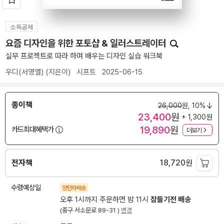
소득공제
요즘 디자인을 위한 포토샵 & 일러스트레이터
실무 프로젝트로 따라 하며 배우는 디자인 실습 워크북
우디(서영열)
(지은이)
시프트
2025-06-15
종이책
26,000
원,
10%
23,400
원
+ 1,300원
19,890
원
카드최대혜택가
더보기
전자책
18,720
원
수령예상일
양탄자배송
오후 1시까지 주문하면 밤 11시
잠들기전 배송
(중구 서소문로 89-31 )
변경