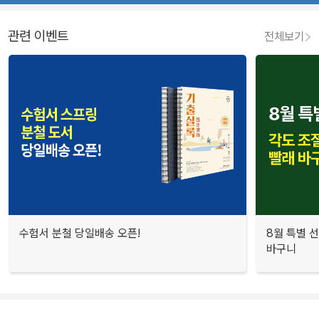
관련 이벤트
전체보기
수험서 분철 당일배송 오픈!
8월 특별 선
바구니