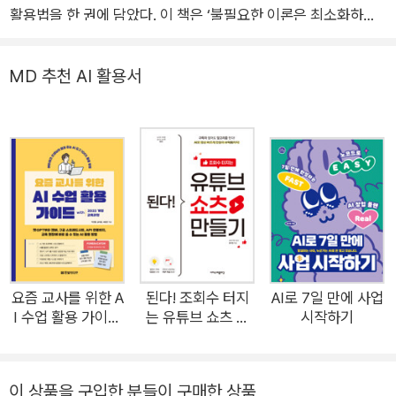
활용법을 한 권에 담았다. 이 책은 ‘불필요한 이론은 최소화하고
꼭 필요한 기능을 완성도 높은 예제로 실습한다’는 기조로 구성하
여 학습 효율을 높이고, 실전 감각을 더 빠르게 익힐 수 있다. 초
MD 추천 AI 활용서
보자는 물론, 실무 경험이 적은 디자이너도 바로 써먹을 수 있는
실력을 쌓는 데 큰 도움이 될 것이다. 최신 트렌드에 맞게 어도비
의 새로운 기능인 피사체 자동 선택이나 생성형 인공지능 등을 포
함하고 있으며, 포토샵과 일러스트레이터를 연동해 효율적으로
디자인하는 방법도 소개한다. 포토샵, 일러스트레이터를 빠르게
배우고 제대로 활용하고 싶다면 이 책이 최선의 선택이다. ★ 실
무 예제로 구성한 학습 방식 이 책은 디자이너들이 실제로 많이
하는 작업인 포스터, 카드 뉴스, 배너, 사진 보정 및 합성, 캐릭터
그리기, 패턴 작업 등을 직접 만들어 보는 프로젝트 방식으로 구
요즘 교사를 위한 A
된다! 조회수 터지
AI로 7일 만에 사업
I 수업 활용 가이드
는 유튜브 쇼츠 만
시작하기
성했다. 총 55가지 기능별 실습을 모두 따라 하다보면 자연스럽
with 2022 개정 교
들기
게 포토샵과 일러스트레이터의 주요 기능을 파악할 수 있고, 나아
육과정
가 디자인 감각을 키우고 효율적인 디자인 작업 노하우까지 배울
이 상품을 구입한 분들이 구매한 상품