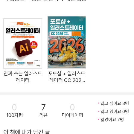
수 있다. 포토샵과 일러스트레이터를 암기식으로 배우는 것은 이
제 그만, 트렌디한 실무 예제로 실무 감각과 활용력을 동시에 키
워 보자! ★ 불필요한 이론 최소화 책으로 무언가를 배울 때 가장
큰 장벽은 지루한 이론 학습이다. 이 책은 디자인 작업을 위해 알
아야 할 간단한 개념 및 도구의 인터페이스 정도만 소개한 후 곧
바로 실습을 진행한다. 주요 도구는 실습 중에 다시 한번 자세히
소개하므로 앞부분은 건너뛰어도 좋다. 실습형 학습은 지루할 틈
없이 새로운 기능을 배울 수 있고 완성한 결과물을 통해 자신감도
얻을 수 있는 효율적인 학습 방법이므로, ‘나도 한 번 배워볼
진짜 쓰는 일러스트
포토샵 + 일러스트
까?’라고 생각 중인 입문자에게 가장 적합한 선택이다. ★ 트렌디
레이터
레이터 CC 2026
무작정 따라하기
한 예제와 어도비 생성형 인공지능 활용 이 책의 모든 실습은 실
무에서 활용하기에도 부족함 없는 트렌디한 예제로 구성했다. 또
읽고 싶어요 3명
한 2024년 이후 어도비에 포함된 생성형 인공지능 기능도 소개
0
7
0
읽고 있어요 0명
한다. 최신 인공지능 관련 기능을 활용하면 그동안 어렵게 작업했
100자평
리뷰
마이페이퍼
읽었어요 7명
던 섬세한 배경 제거나 이미지 제작 등을 빠르게 처리할 수 있다.
★ 100% 맞춤형 유튜브 동영상 강의 제공 이 책의 저자는 현직
이 책에 내가 남긴 글