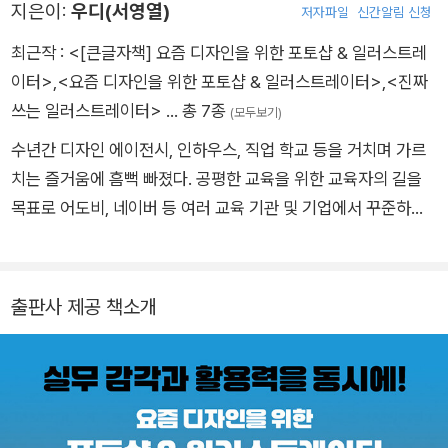
지은이:
우디(서영열)
저자파일
신간알림 신청
최근작 :
<[큰글자책] 요즘 디자인을 위한 포토샵 & 일러스트레
이터>
,
<요즘 디자인을 위한 포토샵 & 일러스트레이터>
,
<진짜
쓰는 일러스트레이터>
… 총 7종
(모두보기)
수년간 디자인 에이전시, 인하우스, 직업 학교 등을 거치며 가르
치는 즐거움에 흠뻑 빠졌다. 공평한 교육을 위한 교육자의 길을
목표로 어도비, 네이버 등 여러 교육 기관 및 기업에서 꾸준하게
강의를 진행하고 있으며, 세계 최대 크리에이티브 행사인 Adob
e MAX 한국 대표로도 선정되었다. 프리랜서 그래픽 디자이너이
자 포토샵, 일러스트레이터, 프리미어 프로, 애프터 이펙트 등 디
출판사 제공 책소개
자인 튜토리얼을 소개하는 <롤스토리디자인연구소> 유튜브 채
널의 크리에이터로도 활동하고 있다. [유튜브] https://www.yo
utube.com/@rollstory