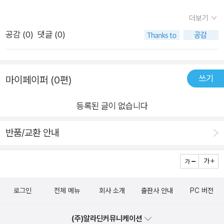
시에 연동해 작업하고 싶은 분실무 중심 예제로 공부하고 싶은 분
도로 빨라지는 AI 시대.실무 디자인을 배울 수 있어 좋았습니다.
너무나 잘못된생각이었어요. 일하면서 필요한 능력이더라구요.
AI 도구까지 포함된 최신 흐름을 따라가고 싶은 분이렇게 필요하
더보기
어떤 분야이든 꾸준히 공부해야 되는 것 같아요.이 책으로 조금씩
혼자서 디자인도해야하고 서류도 작성하고 만능까진아니지만 그
신 분들에게 추천드리고싶어요 ^^책에서는 예제 파일도 제공되
공감 (
0
)
댓글 (0)
배워보면서 성장하는 디자이너로 되고 싶습니다.
래도 일은 처리해야하고. . 오랫만에 켠 포토샵은 너무달라졌고,
기 때문에 직접 따라 해보면서 실력을 쌓을 수 있어요.또한 롤스
어떻게 꾸밀지 모르겠고저같은 분들 꽤있으실것같아요.이럴때
토리디자인연구소 유튜브 채널에서는 저자 우디님의 영상 강의
보시면좋을 책 요즘 디자인을 위한 포토샵&일러스트레이터 입니
도 제공되어 독학자들에게도 큰 도움이 될 것 같아요. 궁금한 점
쓰기
마이페이퍼 (0편)
다. 그냥 딱한군데 마구잡이로 펼쳐도 디자인이 예뻐서 빨리배우
은 댓글이나 이메일로 문의도 가능하다고 하니, 정말 친절한 학습
고싶었어요. 그리고 앞장에는 완성작들을 먼저보여주는데 개인
환경이에요!<요즘 디자인을 위한 포토샵 & 일러스트레이터>는
등록된 글이 없습니다
적으로 목차보다 이부분이 찾는데 더 도움되더라구요. 포토샵을
단순한 기능 설명을 넘어서 실무에서 바로 써먹을 수 있는 예제로
약간만 할줄아는 정도인데 설명이 자세해서 따라하기 쉬워요. 몇
반품/교환 안내
구성된 교재입니다.기초 이상의 실무 스킬을 쌓고 싶은 디자이너
개 시도해봤는데 완성작과 비슷해지는 결과물을 보면서 미소를
분들께 이 책을 추천드려요!#요즘디자인을위한포토샵&일러스
감추지못했답니다. 배운것을 응용해보는 코너도있어요. 부담으
트레이터 #어도비 #AI #실무 #업그레이드 #베스트셀러 #서영
로 다가온 디자인작업이 재미가 생겨서 즐거워졌다면 믿으시려
열 #우디 #시프트 #컴퓨터 #it #그래픽 #툴 #도서 #서평 #서평
나요. 모든 작품을 따라해보진않았지만, 소장하고있다가 필요할
단 #독서 #컬처블룸 #컬처블룸리뷰단 #컬처블룸서평단
로그인
전체 메뉴
회사 소개
출판사 안내
PC 버전
때 꺼내보고 따라할 수있어서 든든한 마음이 들어요. 더이상 인터
넷에 돌아다니는 내용을 그때그때 주먹구구식으로 배우는것보다
(주)알라딘커뮤니케이션