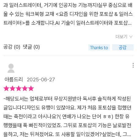
인매력적인 배너 디자인은 어떻게 만들까요?물론 화려한 디자인
익했는데요. 헤어 라인을 정교하게 따는 실습부터 가독성을 고려
과 일러스트레이터, 거기에 인공지능 기능까지!실무 중심으로 배
스킬도 좋지만 제품이 주가 되는 배너 디자인은 제품을 우선시 해
한 텍스트 배치까지 상세히 안내되어 있어서 따라하기 수월했어
울 수 있는 워크북형 교재 <요즘 디자인을 위한 포토샵 & 일러스
야됩니다.단순히 디자인 기초를 배우는 게 아닌 실무 작업을 하는
요. 그리고 요즘 트렌디한 느낌을 바로 따라 할 수 있는 일러스트
트레이터>를 소개합니다.AI 기술이 일러스트레이터와 포토샵에
책이라서 더 유용한 것 같아요.툴만 배워서 되는 아닌 그 센스도
레이터로 만드는 픽셀 아트나 뉴레트로 포스터 같은 감성 예제들
도 본격 적용되면서, 이제는 학습서에서도 AI 기능을 접할 수 있
중요하다고 생각합니다.작가님은 디자인을 알려주는 선생님이기
더보기
도 수록되어 있어서 좋았어요. 트렌디한 감각과 기술을 습득하고
게 되었어요. 이 책은 그런 최신 흐름을 반영해 어도비의 AI 도구
도 해서 세세하게 알려줘서 더 집중이 되는 것 같아요.p346 문자
공감 (
0
)
댓글 (0)
싶은 분들이라면 [요즘 디자인을 위한 포토샵 & 일러스트레이터]
까지 함께 다루고 있어, 더욱 트렌디한 학습이 가능합니다.책 제
왜곡하여 뉴레트로 포스터 디자인하기저는 웹 위주로 디자인을
를 읽어보시면 많은 도움이 되실거에요.​
목 그대로, 실무 프로젝트를 따라 하며 자연스럽게 기능을 익힐
하여 이런 포스터가 힘들더라고요.레트로 디자인 배워보고 싶었
수 있는 워크북입니다.초반에는 기본 툴 사용법을 소개하고, 중반
메뉴
는데 잘 알려줘서 좋았습니다.책은 완성본을 먼저 보여주는데 이
부터는 포토샵과 일러스트레이터를 연동해서 활용하는 방법까지
아름드리
2025-06-27
것만은 반드시 항목이 있어요.기능을 알려주면서 다시 한 번 익힐
알려줍니다.개인적으로 가장 좋았던 점은 부담 없는 책의 크기와
수 있을 것 같아요.알차게 배울 수 있었습니다p482 인공지능으
구성! 두툼하고 무거운 교재가 아니라 가볍게 들고 다니며 학습할
로 이미지 생성하기포토샵과 인공지능을 접목하면 효과가 배가
-해당도서는 업체로부터 무상지원받아 독서후 솔직하게 작성된
수 있는 점이 장점이에요.초보자가 완전 처음부터 보기엔 다소 빠
되지요.전에는 일일이 작업해야 되었지만 지금은 그렇지 않지요.
글입니다디자인도 유행이 있잖아요. 제가 처음 포토샵을 접했던
르게 느껴질 수도 있지만, 기초를 다진 분들에게는 참고서처럼 곁
신간인 만큼 신기능이 추가 된 디자인을 많이 배울 수 있습니다.
때는 축전이라고 아시나요?( 연배가 나오는 단어 ㅎㅎ) 한창 유
에 두고 공부하기 좋은 책이에요.그래서!!!포토샵/일러스트레이
시대가 굉장히 좋아졌어요.놓치는 것 없는 기능을 책으로 배울 수
행했을때 푹 빠진적이있었죠. 그뒤로 포토샵의 기능은 날로발전
터의 기초는 알고 있지만 실무 응용이 어려운 분두 프로그램을 동
있어 좋았습니다.요즘 어도비도 AI를 많이 사용하지요.진짜 급속
을하고, 저는 뒤쳐졌어요. 또 사용할 일이있겠어?싶었는데, 그건