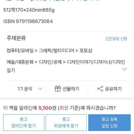
512쪽
170*240mm
885g
ISBN 9791198673084
주제분류
신간알림 신청
컴퓨터/모바일
>
그래픽/멀티미디어
>
포토샵
예술/대중문화
>
디자인/공예
>
디자인이야기/디자이너/디자인
실기
선물하기
공유하기
이 책을 알라딘에
5,100
원 (
최상
기준)에 파시겠습니까?
중고
중고
중고 등록
알라딘에 팔기
회원에게 팔기
알림 신청