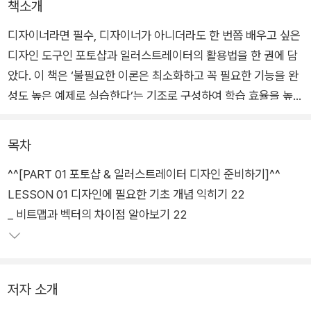
책소개
디자이너라면 필수, 디자이너가 아니더라도 한 번쯤 배우고 싶은
디자인 도구인 포토샵과 일러스트레이터의 활용법을 한 권에 담
았다. 이 책은 ‘불필요한 이론은 최소화하고 꼭 필요한 기능을 완
성도 높은 예제로 실습한다’는 기조로 구성하여 학습 효율을 높이
고, 실전 감각을 더 빠르게 익힐 수 있다.
목차
초보자는 물론, 실무 경험이 적은 디자이너도 바로 써먹을 수 있
^^[PART 01 포토샵 & 일러스트레이터 디자인 준비하기]^^
는 실력을 쌓는 데 큰 도움이 될 것이다. 최신 트렌드에 맞게 어도
LESSON 01 디자인에 필요한 기초 개념 익히기 22
비의 새로운 기능인 피사체 자동 선택이나 생성형 인공지능 등을
_ 비트맵과 벡터의 차이점 알아보기 22
포함하고 있으며, 포토샵과 일러스트레이터를 연동해 효율적으
로 디자인하는 방법도 소개한다.
저자 소개