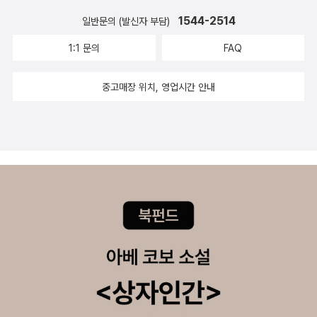
제대로된 책한권으로 찬찬히 실습해보는게 기억에 더남는것같아
1544-2514
일반문의 (발신자 부담)
요.#시프트 #우디 #서영열 #컬처블룸 #컬처블룸서평단 #요즘
디자인을위한포토샵일러스트레이터
1:1 문의
FAQ
중고매장 위치, 영업시간 안내