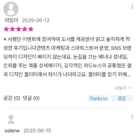
를 복잡하게 여기는 분들도 많고 포토샵 및 기획력, 디자인 분야
스크 / 네온효과 /글래스모피즘효과 등의 포토샵 예제와 문자와
메뉴
를 활용한 일러스트레이터의 경우 어떤 미래가치나 실무적인 장
아트브러시, 타이포그래피, 픽셀아트 등의 일러스트 예제 뿐만 아
아임미
2025-06-12
점이 있는지도 함께 배우며 판단해 보자. 이론적인 영역도 중요하
니라 포토샵과 일러스트레이터를 같이 연동해 만들수 있는 예제
지만 이를 사용하는 다양한 프로그램에 대한 이해도, 이를 위해
까지 함께한다. [요즘 디자인을 위한 포토샵 &일러스트레이터]는
적절한 그림과 사진, 예시 등을 통해 적극적으로 표현하고 있다는
※ 서평단 이벤트에 참여하여 도서를 제공받아 읽고 솔직하게 작
어도비 생성형 AI 기능을 다뤄 최신 트렌드에 맞춘 레슨을 제공하
점도 참고한다면 더 쉽게 배우며 스스로를 위한 사용도 가능할 것
성한 후기입니다​콘텐츠 마케팅과 스마트스토어 운영, SNS 브랜
는데, 유튜브에서는 저자 우디의 <톨스토리디자인연구소> 를
이다.​다양한 기술적 혁신과 결과물을 만들 수 있는 현실에서 책에
딩까지 디자인이 빠지지 않는데요. 눈길을 끄는 배너나 섬네일,
통해 포토샵 강의를 들을 수 있다. (강의는 2025년 12월말까지
서 말하는 포토샵 및 디자인 분야 등은 무엇인지, 그리고 인공지
신뢰를 주는 제품 상세페이지, 감각적인 카드뉴스의 공통점은 결
순차적으로 업로드된다고 하니, 책의 실습 내용을 미리 예습하는
능 및 생성형 인공지능을 통해 어떤 부분을 더 나은 방식으로 해
국 디자인 퀄리티에서 차이가 나더라고요. 퀄러티를 잡기 위해서
것도 좋을 것 같다.) 포토샵 실습 파트 중 중급예제는 파트 2~3
석, 적용해 볼 수 있는지도 함께 배우며 생각해 보자. <요즘 디자
는 포토샵과 일러스트레이터를 다룰 줄 아는 것에서 한발 더 나아
사이에 있는데 레이어 마스크와 블렌딩 모드 실습용 예제가 있다.
더보기
인을 위한 포토샵 & 일러스트레이터> 사람들에게 보여지는 이미
가 잘 활용할 수 있어야 하는데요. 그런 부분을 보완하기 위해서
스마트 오브젝트를 활용해 객체를 변형하고, 마스크 레이어를 적
공감 (
0
)
댓글 (0)
지화나 직관적인 내용과 정보의 전달, 이를 표현하기 위한 수단이
[요즘 디자인을 위한 포토샵 & 일러스트레이터]를 읽어 보았어
용해 특정 부분만 효과를 준다던지, 블렌딩 모드로 배경과 이미지
자 기법으로 이해하는 것도 괜찮을 것이며 어떤 부분을 집중적으
요. 책은 실전 프로젝트로 따라 하며 배우는 워크북으로 어도비
의 부드러운 효과를 학습해 볼 수 있었다. AI가 다 해주는데 포토
로 배우며 다양한 분야에서도 함께 사용해야 하는지, 책을 통해
생성형 AI 기능까지 소개되어 있어서 최신 트렌드까지 챙길 수 있
메뉴
샵을 왜 배워 하는 사람도 있다. 나 또한 포토샵을 배울 필요가 있
배우며 활용해 보자. 해당 분야 실무 가이드북이나 조언서로 권하
었답니다. 바로 써먹을 수 있는 디자인 실습 중심으로 구성되어
selene
2025-06-15
을까 하는 생각이 든다. 하지만 AI는 아직까지 보조의 역할이지
고 싶은 책이다.
있었는데요. 단순히 기능툴 설명만 나열하는 것이 아니라 실무에