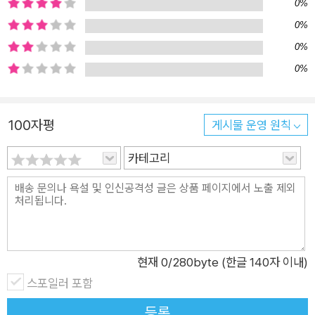
입 디자이너 디자인 콘텐츠를 제작해야 하는 콘텐츠 마케터 SNS
0%
를 풍성하게 꾸미고 싶은 인플루언서 모든 일을 직접 다 처리해야
0%
하는 만능 직장인
0%
0%
100자평
게시물 운영 원칙
카테고리
현재
0
/280byte (한글 140자 이내)
스포일러 포함
등록