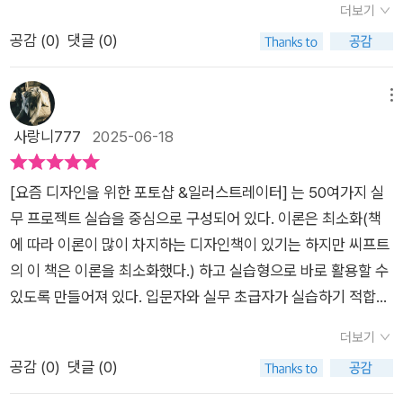
좋았습니다. 맘에 드는 이미지가 있으면 예제 파일을 가지고 이렇
더보기
이 많을 것이다. <요즘 디자인을 위한 포토샵 & 일러스트레이터
게 저렇게 변형해보는 재미도 있더라고요~ 게다가 책만 보고 따
공감 (
0
)
댓글 (0)
> 책에서는 다양한 프로그램 기법이나 인공지능 기술의 접목을
라하기 어려워하는 분들을 위해 모든 실습은 유튜브 동영상 강의
통해 관련 키워드와 주제를 소개하고 있는 점도 참고하면 좋을 것
도 올라와 있으니 책을 보며 따라하다가 막히면 영상을 참고할 수
이다.​그만큼 직무에 있어서도 좋은 영향력을 가질 수 있고 개인적
메뉴
도 있어요. ​<요즘 디자인을 위한 포토샵 & 일러스트레이터>의
성장이나 성과달성을 위해서도 해당 분야를 잘할 경우 더 나은 선
사랑니777
2025-06-18
또 다른 장점이라면 책 한 권으로 포토샵뿐만 아니라 일러스트레
택과 기회를 함께 잡을 수 있다는 점도 참고해야 할 것이다. 물론
이터까지 배워볼 수 있다는 점이 아닐까 싶어요. 트렌드에 맞는
실무자나 전공자의 경우에는 더 쉽게 이해가 가능하지만 상대적
디자인을 위한 책이라는 제목처럼 요즘 디자인에서 많이 활용되
[요즘 디자인을 위한 포토샵 &일러스트레이터] 는 50여가지 실
으로 입문자 및 비전공자의 경우에는 일정한 시간투자와 학습이
는 예시들이 많았는데요. 포토샵과 일러스트레이터는 동시에 같
무 프로젝트 실습을 중심으로 구성되어 있다. 이론은 최소화(책
요구된다는 점도 알아야 한다. 이에 책에서도 개인마다 서로 다르
이 배우는 분들이 많은데, 독학해볼 계획을 가진 분들에게는 아주
에 따라 이론이 많이 차지하는 디자인책이 있기는 하지만 씨프트
게 나타날 수 있는 부분에 대해 최소한, 그리고 기본적으로 알아
유용한 책이 아닐까 싶습니다.총 55가지의 실무 예제뿐만 아니
의 이 책은 이론을 최소화했다.) 하고 실습형으로 바로 활용할 수
야 하는 부분을 중심으로 한 가이드라인 소개와 이 과정에서 실무
라 어도비 인공지능 활용 방법까지. 진짜 핫하고 트렌디한 포토샵
있도록 만들어져 있다. 입문자와 실무 초급자가 실습하기 적합한
에서는 어떤 형태로 사용해야 하는지도 함께 전하고 있다. <요즘
과 일러스트레이터를 배워볼 수 있는 <요즘 디자인을 위한 포토
데, 책의 서두에 보면 완성 결과를 미리 볼 수 있도록 했다는 점도
디자인을 위한 포토샵 & 일러스트레이터> 해당 분야의 경우 보
더보기
샵 & 일러스트레이터>! SNS를 예쁘게 꾸미고 싶거나, 디자인을
특징이다.완성결과 미리보기의 이미지를 미리 보고 실습하고 싶
는 관점에 따라서 전혀 다른 해석과 평가가 공존할 것이다. 즉 어
공감 (
0
)
댓글 (0)
더한 콘텐츠를 만들어 보고 싶을 분께 강추하는 책이에요~!​
은 디자인을 먼저 선택해 공부할 수 있다. 구매 전 책에서 알려주
렵다면 어렵고 쉽다면 쉬운 그런 영역이며 생각보다 디자인 분야
는 디자인의 종류를 보면 필터인물보정/ 조정레이어 / 클리핑마