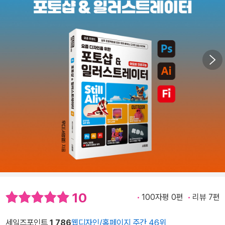
10
100자평 0편
리뷰 7편
세일즈포인트
1,786
웹디자인/홈페이지 주간 46위