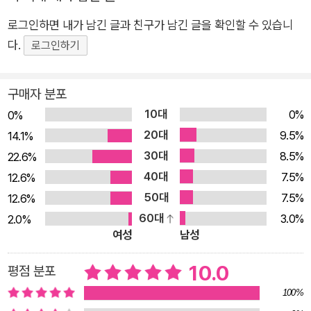
디자이너이자 35만 구독자를 보유한 유튜브 크리에이터다. 예비
로그인하면 내가 남긴 글과 친구가 남긴 글을 확인할 수 있습니
디자이너들의 포트폴리오를 피드백해 주는 디자이너들의 선생님
다.
로그인하기
이기도 하다. 그런 저자의 동영상 강의를 유튜브 채널에서 확인할
수 있다. 책에 담긴 내용에 맞는 100% 맞춤형 강의로, 책만으로
구매자 분포
는 학습하기 어려운 독자라면 동영상 강의를 꼭 활용해 보자. 유
튜브 동영상 강의는 2025년 12월 말까지 순차적으로 업데이트
10대
0%
0%
할 예정이다. ★ 이 책의 특징 기능 설명만 읽다 지쳐 포기한 사람
20대
9.5%
14.1%
도 재미있게 학습할 수 있는 55가지 실무 예제 디자인 감각까지
30대
8.5%
22.6%
키울 수 있는 감각적인 예제, 요즘 트렌드에 딱 맞는 실습 꼭 필요
40대
7.5%
12.6%
하고 자주 사용하는 기능 위주의 구성으로 실무에 빠르게 적용 가
50대
7.5%
12.6%
능 포토샵과 일러스트레이터를 연동하여 활용하는 방법 포함 어
60대
3.0%
2.0%
도비 인공지능 기능 활용법 및 생성형 인공지능 학습 부록 추가 1
여성
남성
00% 맞춤형 유튜브 동영상 강의 제공 ★ 이런 분을 위한 책입니
10.0
평점 분포
다. 기본적인 툴 사용 방법은 알지만 활용 방법이 막막한 예비 디
100%
자이너 디자인을 전공했으나 프로그램 사용이 익숙하지 않은 신