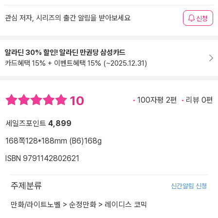
관심 저자, 시리즈의 출간 알림을 받아보세요
신청
알라딘 30% 할인! 알라딘 만권당 삼성카드
카드혜택 15% + 이벤트혜택 15% (~2025.12.31)
10
100자평 2편
리뷰 0편
세일즈포인트
4,899
168쪽
128*188mm (B6)
168g
ISBN 9791142802621
주제분류
신간알림 신청
만화/라이트노벨
>
순정만화
>
레이디스 코믹