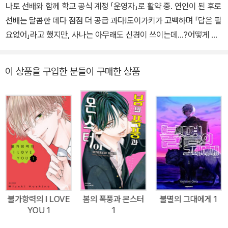
나토 선배와 함께 학교 공식 계정 「운영자」로 활약 중. 연인이 된 후로
선배는 달콤한 데다 점점 더 공급 과다!도이가키가 고백하며 「답은 필
요없어」라고 했지만, 사나는 아무래도 신경이 쓰이는데…?어떻게 될
것인가, 미와종 운영!이에 더해 고당도 간병 이벤트 발생으로 두근거
림 경보♡♡
이 상품을 구입한 분들이 구매한 상품
불가항력의 I LOVE
봄의 폭풍과 몬스터
불멸의 그대에게 1
YOU 1
1