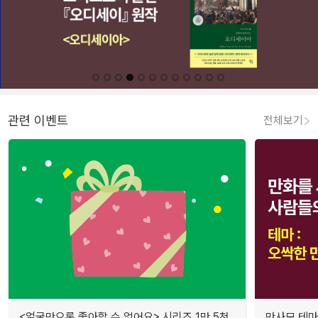
관련 이벤트
전체보기
<얼굴만으론 좋아할 수 없어요> 시리즈 1만 5천
만사모 테마 