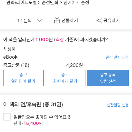
만화/라이트노벨
>
순정만화
>
틴에이지 순정
선물하기
공유하기
이 책을 알라딘에
1,000
원 (
최상
기준)에 파시겠습니까?
새상품
-
eBook
-
출간 알림 신청
중고상품 (18)
4,200원
중고
중고
중고 등록
알라딘에 팔기
회원에게 팔기
알림 신청
이 책의 전/후속편 (총 31권)
신간알림 신청
얼굴만으론 좋아할 수 없어요 6
판매가
5,400
원