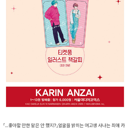
「…좋아할 만한 말은 안 했지?」얼굴을 밝히는 여고생 사나는 최애 카