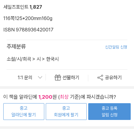
세일즈포인트
1,827
116쪽
125*200mm
160g
ISBN 9788936420017
주제분류
신간알림 신청
소설/시/희곡
>
시
>
한국시
선물하기
공유하기
이 책을 알라딘에
1,200
원 (
최상
기준)에 파시겠습니까?
중고
중고
중고 등록
알라딘에 팔기
회원에게 팔기
알림 신청