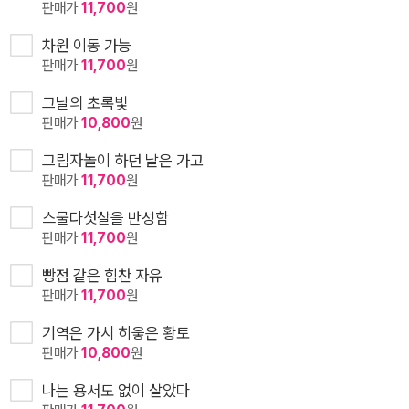
판매가
11,700
원
차원 이동 가능
판매가
11,700
원
그날의 초록빛
판매가
10,800
원
그림자놀이 하던 날은 가고
판매가
11,700
원
스물다섯살을 반성함
판매가
11,700
원
빵점 같은 힘찬 자유
판매가
11,700
원
기역은 가시 히읗은 황토
판매가
10,800
원
나는 용서도 없이 살았다