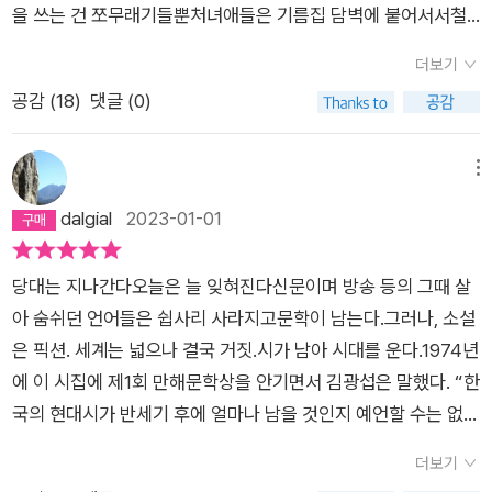
을 쓰는 건 쪼무래기들뿐처녀애들은 기름집 담벽에 붙어서서철
없이 킬킬대는구나보름달은 밝아 어떤 녀석은꺽정이처럼 울부짖
더보기
고 또 어떤 녀석은서림이처럼 해해대지만 이까짓산구석에 처박
공감 (
18
)
댓글 (0)
혀 발버둥친들 무엇하랴비료값도 안 나오는 농사 따위야아예 여
편네에게나 맡겨두고쇠전을 거쳐 도수장 앞에 와 돌 때우리는 점
점 신명이 난다한 다리를 들고 날라리를 불거나고갯짓을 하고 어
메뉴
깨를 흔들거나- P19
dalgial
2023-01-01
당대는 지나간다오늘은 늘 잊혀진다신문이며 방송 등의 그때 살
아 숨쉬던 언어들은 쉽사리 사라지고문학이 남는다.그러나, 소설
은 픽션. 세계는 넓으나 결국 거짓.시가 남아 시대를 운다.1974년
에 이 시집에 제1회 만해문학상을 안기면서 김광섭은 말했다. “한
국의 현대시가 반세기 후에 얼마나 남을 것인지 예언할 수는 없으
나, 오늘의 농촌을 반세기 후에 시에서 보려면 시집 <농무>에 그
더보기
것이 있다 하겠다.”빗발 속에서 피비린내가 났다바람 속에서도