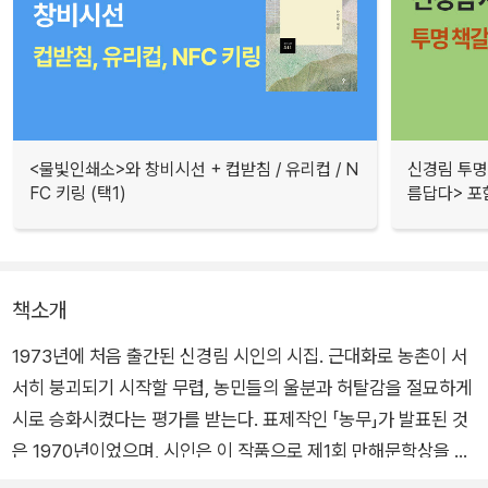
<물빛인쇄소>와 창비시선 + 컵받침 / 유리컵 / N
신경림 투명 
FC 키링 (택1)
름답다> 포함
책소개
1973년에 처음 출간된 신경림 시인의 시집. 근대화로 농촌이 서
서히 붕괴되기 시작할 무렵, 농민들의 울분과 허탈감을 절묘하게
시로 승화시켰다는 평가를 받는다. 표제작인 「농무」가 발표된 것
은 1970년이었으며, 시인은 이 작품으로 제1회 만해문학상을 수
상했다. 당시까지 난해한 모더니즘과 구체적인 삶이 결여된 서정