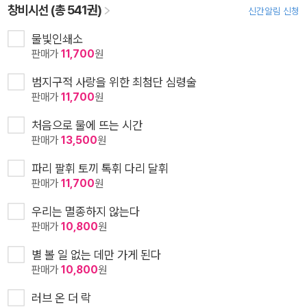
창비시선 (총 541권)
신간알림 신청
물빛인쇄소
판매가
11,700
원
범지구적 사랑을 위한 최첨단 심령술
판매가
11,700
원
처음으로 물에 뜨는 시간
판매가
13,500
원
파리 팔휘 토끼 톡휘 다리 달휘
판매가
11,700
원
우리는 멸종하지 않는다
판매가
10,800
원
별 볼 일 없는 데만 가게 된다
판매가
10,800
원
러브 온 더 락