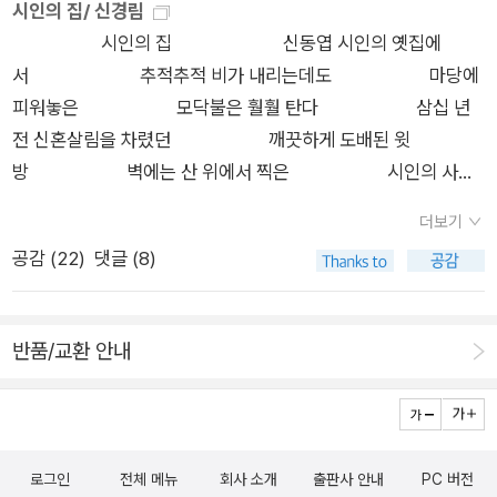
시인의 집/ 신경림
수난이대>말고는 히트작이 별로 없는 것이 좀 아쉽다. 5.
이 아니다 우리가부끄러워해야 할 것은 이 쓸개 빠진 헛웃음만이
시인의 집 신동엽 시인의 옛집에
김승옥, <무진기행> <무진기행>도 무진기행이지만 이 책에
아니다겁에 질려 야윈 두 주먹만이 아니다우리가 부끄러워해야
서 추적추적 비가 내리는데도 마당에
같이 실려있는 작품들, <생명연습> <서울, 1964년 겨울> 같은
할 것은서로 속이고 속는 난장만이 아니다하늘까지 덮은 저 어둠
피워놓은 모닥불은 훨훨 탄다 삼십 년
눈부신 소품들이 즐비하다. 세상에서 가장 아름다운 것? 여신의
만이 아니다 - 신경림, 『농무』, 창비, 92-93쪽. 시인은 무얼 그
전 신혼살림을 차렸던 깨끗하게 도배된 윗
멘스. <생명연습>에서 여고생이던가, 하여간 청춘학생이 하는
렇게 부끄러워해야 한다고 했던걸까. 요즘도 참 부끄러운 게 많은
방 벽에는 산 위에서 찍은 시인의 사
얘기. 우리나라 문학계에 제대로 뒤통수 한 방 때리며 혜성같이
시절이긴 하지만 저 시절의 부끄러움은 무엇이었을까. 그런데 도
진 시인의 아내는 옛날로 돌아가 집 앞
등장했던 사내의 내밀한 감각. 덩치는 이따맣게 큰 인간이 말
대체 역사 속에서 인간은 단 한 순간이라도 부끄러워할 만한 게
더보기
둠벙에서 붉은 연꽃을 딴다 추적추적
야. 6. 이청준, <소문의 벽> 이청준의 '전짓불의 공포'에 대
없었을 때가 있기나 한 걸까.
공감 (
22
)
댓글 (8)
비가 내리는 옛 백제의 서러운 땅에 그
한 각인이 찍혀있는 나는 전짓불을 빼고 그를 생각할 수 없다. 유
가 남긴 것은 무엇인가 모닥불 옆에서 훨훨 타오르
년의 기억 속 한밤에 난데 없이 나를 향해 내쏘는 전짓불. 불을 비
고 있는 몇 개의 굵고 붉은 낱말들이여 (P.82
추는 저편 사람이 누구인지 모르는 상태에서 생사를 가르는 대답
반품/교환 안내
) 가난한 사랑노래 이웃의 한 젊
을 해야하는 갈림길. 7. 박상륭, <죽음의 한 연구> 난 아
은이를 위하여 가난하다고 해서 외로움을 모르겠
이들 고등학교 입학 선물로 이 책을 사줬다. 책을 완전히 다 읽어
는가 너와 헤어져 돌아오는 눈 쌓인 골
내면 적어도 지적인 시각으로 다 자란 것에 가깝다고. 인간의 기
목길에 새파랗게 달빛이 쏟아지는데 가난하다고 두
본적인 공포, 죽음에 관한 박상륭의 깊숙하고 유명짜한 고찰. 내
로그인
전체 메뉴
회사 소개
출판사 안내
PC 버전
려움이 없겠는가 두 점을 치는 소리 방
책은 한 권이었었는데 언제 두 권으로 분책했는지는 모르겠다. 하