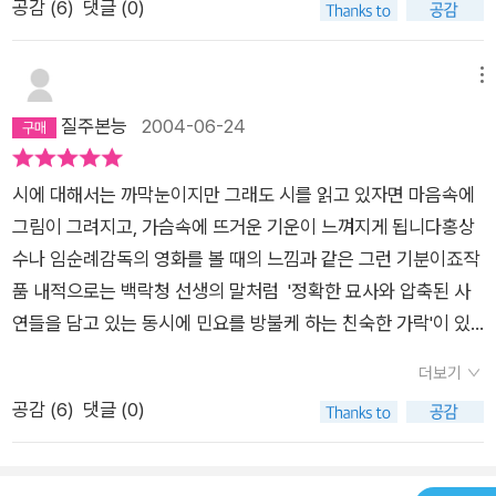
공감 (
6
)
댓글 (0)
곡소리가 들렸다한여름인데도 거리는 새파랗게 얼어붙고사람들
은 문을 닫고 집 속에 숨어 떨었다- P98이 외진 계곡에 영 봄이
오지 않으리라는- P100살아 있는 것이 부끄러워내 모습은 초췌
메뉴
해간다- P101나는 내가 미치지 않는 것이 희한했다- P106
질주본능
2004-06-24
시에 대해서는 까막눈이지만 그래도 시를 읽고 있자면 마음속에
그림이 그려지고, 가슴속에 뜨거운 기운이 느껴지게 됩니다홍상
수나 임순례감독의 영화를 볼 때의 느낌과 같은 그런 기분이죠작
품 내적으로는 백락청 선생의 말처럼 '정확한 묘사와 압축된 사
연들을 담고 있는 동시에 민요를 방불케 하는 친숙한 가락'이 있
기 때문이겠고, 작품 외적으로는 농촌으로 대표되는 우리네 삶의
더보기
근본 바탕이 배경이 되어서 그런 것이겠지요만해문학상 심사위
공감 (
6
)
댓글 (0)
원은 대표적인 모더니즘 작가인 김광섭 선생이었습니다리얼리즘
이 모더니즘에 대한 반동으로 잉태된 문학사조라는 점을 생각해
볼때 '시에 있어서의 리얼리즘을 재고할 필요'를 느끼게 만들었