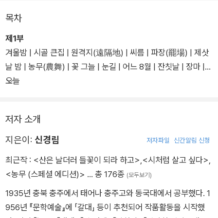
시만 존재하던 시단에 혁명적인 충격을 던져줬던 작품이다.
목차
제1부
겨울밤 | 시골 큰집 | 원격지(遠隔地) | 씨름 | 파장(罷場) | 제삿
날 밤 | 농무(農舞) | 꽃 그늘 | 눈길 | 어느 8월 | 잔칫날 | 장마 |
오늘
제2부
저자 소개
지은이:
신경림
저자파일
신간알림 신청
최근작 :
<산은 날더러 들꽃이 되라 하고>
,
<시처럼 살고 싶다>
,
<농무 (스페셜 에디션)>
… 총 176종
(모두보기)
1935년 충북 충주에서 태어나 충주고와 동국대에서 공부했다. 1
956년 『문학예술』에 「갈대」 등이 추천되어 작품활동을 시작했