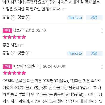
어낸 시집이다. 투쟁적 요소가 강하여 지금 시대엔 잘 맞지 않는
느낌은 있지만 꼭 필요한 한 장르이다.
공감 (
2
)
댓글 (0)
청보리
2012-02-10
메뉴
좋은 시집!
공감 (
2
)
댓글 (0)
메탈이여영원하라
2024-06-09
메뉴
˝우리의 슬픔을 아는 것은 우리뿐˝(겨울밤), ˝산다는 것은 속으로
이렇게 조용히 울고 있는 것이란 것을 그는 몰랐다˝(갈대), ˝아내
의 이름을 부를 때 우리의 음성은 통곡이 된다˝(귀로)... 시인이 남
기신 시를 읽으며, 시인이 전하고자 했던 산업화시대 피폐해진 민