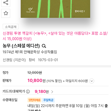
소득공제
신경림 투명 책갈피 (<농무>, <살아 있는 것은 아름답다> 포함 소설/
시 15,000원 이상)
농무 (스페셜 에디션)
1974년 제1회 만해문학상 수상작품집
신경림
(지은이)
창비
1975-03-01
정가
12,000원
10,800
판매가
원
(10% 할인) +
마일리지 600원
9,180
카드최대혜택가
원
수령예상일
양탄자배송
주말특급
내일(일) 22시까지 주문하면 8월 10일 (월) 아침 7시
출