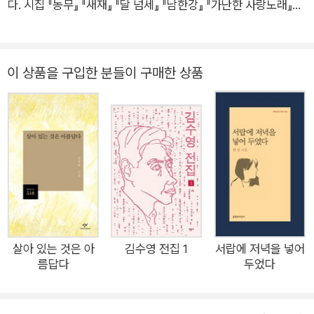
다. 시집 『농무』 『새재』 『달 넘세』 『남한강』 『가난한 사랑노래』
『길』 『쓰러진 자의 꿈』 『어머니와 할머니의 실루엣』 『뿔』 『낙타』
『사진관집 이층』 『살아 있는 것은 아름답다』 등과 동시집 『엄마
는 아무것도 모르면서』, 산문집 『민요기행』 『시인을 찾아서』(전2
이 상품을 구입한 분들이 구매한 상품
권) 등이 있다. 만해문학상, 한국문학작가상, 단재문학상, 대산문
학상, 시카 다상, 만해대상, 호암상 등을 수상했으며, 대한민국 예
술원 회원과 동국대 석좌교수를 역임했다. 2024년 타계했다.
살아 있는 것은 아
김수영 전집 1
서랍에 저녁을 넣어
름답다
두었다