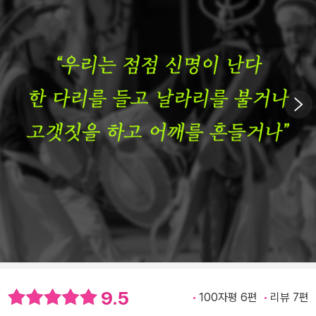
9.5
100자평 6편
리뷰 7편