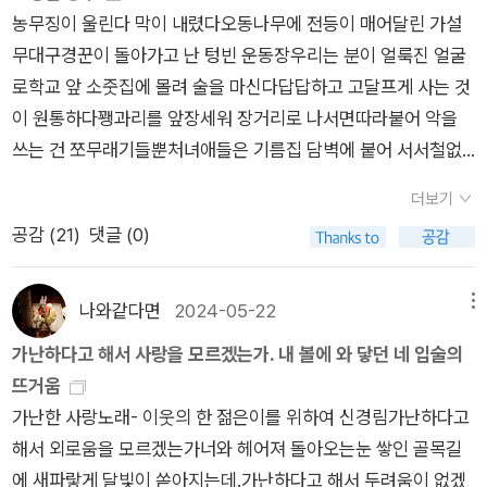
농무징이 울린다 막이 내렸다오동나무에 전등이 매어달린 가설
무대구경꾼이 돌아가고 난 텅빈 운동장우리는 분이 얼룩진 얼굴
로학교 앞 소줏집에 몰려 술을 마신다답답하고 고달프게 사는 것
이 원통하다꽹과리를 앞장세워 장거리로 나서면따라붙어 악을
쓰는 건 쪼무래기들뿐처녀애들은 기름집 담벽에 붙어 서서철없
이 킬킬대는구나보름달은 밝아 어떤 녀석은꺽정이처럼 울부짖고
더보기
또 어떤 녀석은서림이처럼 해해대지만 이까짓산구석에 처박혀
공감 (
21
)
댓글 (0)
발버둥친들 무엇하랴비료값도 안 나오는 농사 따위야아예 여편
네에게나 맡겨 두고쇠전을 거쳐 도수장 앞에 와 돌 때우리는 점점
신명이 난다한 다리를 들고 날라리를 불거나고갯짓을 하고 어깨
나와같다면
2024-05-22
메뉴
를 흔들거나
가난하다고 해서 사랑을 모르겠는가. 내 볼에 와 닿던 네 입술의
뜨거움
가난한 사랑노래- 이웃의 한 젊은이를 위하여 신경림가난하다고
해서 외로움을 모르겠는가너와 헤어져 돌아오는눈 쌓인 골목길
에 새파랗게 달빛이 쏟아지는데.가난하다고 해서 두려움이 없겠