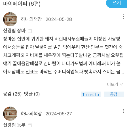
쓰기
마이페이퍼 (6편)
다는 그의 말은 신경림 선생의 시가 천착하고 있는 보통 사람들의
삶, 그리고 그것을 바라보는 시인의 애정어린 시선을 높게 평가한
하나의책장
2024-05-28
메뉴
것이 아닌가 합니다
신경림 장마
장마온 집안에 퀴퀴한 돼지 비린내사무실패들이 이장집 사랑방
에서중돋을 잡아 날궂이를 벌인 덕에우리 한산 인부는 헛간에 죽
치고개평 돼지비계를 새우젓에 찍는다끗발나던 금광시설 요릿집
얘기 끝에음담패설로 신바람이 나다가도벌써 예니레째 비가 쏟
아져담배도 전표도 바닥난 주머니작업복과 뼛속까지 스미는 곰
팡내술이 얼근히 오르면 가마니짝 위에서국수내기 나이롱뻥을
더보기
치고는비닐우산으로 머리를 가리고텅 빈 공사장엘 올라가본다물
공감 (
25
)
댓글 (0)
구경 나온 아낙네들은 우릴 피해녹슨 트랙터 뒤에 가 숨고그 유월
에 아들을 잃은 밥집 할머니가넋을 잃고 앉아 비를 맞는 장마철서
형은 바람기 있는 여편네 걱정을 하고박서방은 끝내 못 사준 딸년
하나의책장
2024-05-27
메뉴
의살이 비치는 그 양말 타령을 늘어놓는다
신경림 농무