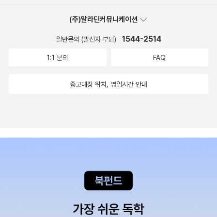
범대원의 호각소리 메밀묵 사려 소리에 눈을 뜨면
여간 신자유주의란. 8. 이문구, <관촌수필> 말이 필요없
(주)알라딘커뮤니케이션
육중한 기계 굴러가는 소리. 가난하다고 그리움을
는 명 문장들의 향연. <우리동네> <장한몽> 기타 등등에서 보
1544-2514
버렸겠는가 어머님 보고 싶소 수 없이 뇌어보지만 뒤
일반문의 (발신자 부담)
인 이문구 식 걸쭉하고 유장한 입심과는 또 다르게 명징한 서정으
감나무에 까치밥으로 하나 남았을 새빨간 감 바람소리도
로 유년과 조부에 헌정한 책. 9. 황석영, <장길산> 젊
1:1 문의
FAQ
그려보지만. 가난하다고 해서 사랑을 모르겠는가 내
은 황석영표 대하소설. 홍명희의 <임꺽정>도 좋으나 역시 좀 오
볼에 와 닿던 네 입술의 뜨거움 사랑한다고 사랑한다고 속
래 전 것이라 황석영의 이 책을 꼽을 수밖에 없다. 힘찬 영웅들의
중고매장 위치, 영업시간 안내
삭이던 네 숨결 돌아서는 내 등뒤에 터지던 네 울
모험담. 또다른 유토피아를 꿈꾸었던 질박한 조선 민중들의 건강
음. 가난하다고 해서 왜 모르겠는가 가난하기 때문에
한 알통과 애뜻한 사랑 이야기. 10. 최명희, <혼불> 길고도
이것들을 이 모든 것을 버려야 한다는 것을. (P.3
재미있고도 무엇보다 아름다운 장편소설. 단어 하나하나, 문장 하
2) -신경림 詩集, <가난한 사랑노래>-
나하나를 얼마나 섬세하게 썼는지 책을 읽으며 작가 최명희의 노
에서 농무(農舞) 징이 울린다 막이 내렸다
고에 진심으로 감탄할 수밖에 없던 경이. 이렇게 긴 이야기를 썼
오동나무에 전등이 매어달린 가설무대 구경꾼이 돌아가고
음에도 진도가 반 정도 밖에 나가지 않은 듯한 아쉬움. 최명희의
난 텅 빈 운동장 우리는 분이 얼룩진 얼굴로 학교 앞
단명을 탄함. 11. 신경림, <농무> 내가 번 내돈으로 처음 사
소줏집에 몰려 술을 마신다 답답하고 고달프게 사는 것이
본 책. 세상의 모든 쇠붙이, 총칼을 녹여 호미며 쟁기를 만들고 싶
원통하다 꽹과리를 앞장세워 장거리로 나서면 따라
어하는 사람들이 어깨를 걸고 노래하는 한 바탕. 아, 이런 세상도