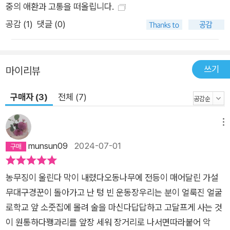
중의 애환과 고통을 떠올립니다.
공감 (
1
)
댓글 (0)
쓰기
마이리뷰
구매자 (3)
전체 (7)
메뉴
munsun09
2024-07-01
농무징이 울린다 막이 내렸다오동나무에 전등이 매어달린 가설
무대구경꾼이 돌아가고 난 텅 빈 운동장우리는 분이 얼룩진 얼굴
로학교 앞 소줏집에 몰려 술을 마신다답답하고 고달프게 사는 것
이 원통하다꽹과리를 앞장 세워 장거리로 나서면따라붙어 악