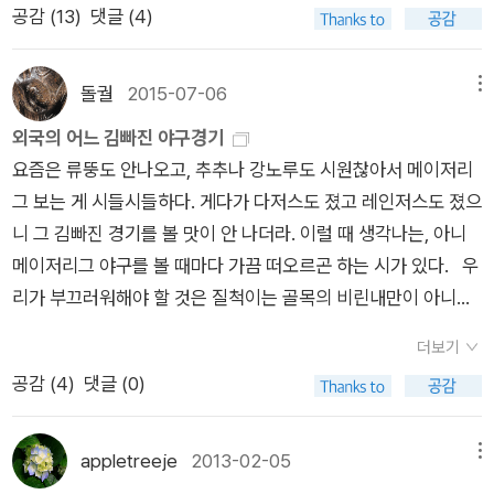
공감 (
13
)
댓글 (4)
초의 가상 역사 소설. 복거일의 <비명을 찾아서>는 이 작품이 없
었으면 나오기 힘들었을지도 모른다. 온갖 형식의 소설을 다 실험
해본 작가가 심혈을 기울인 우화. 3. 장용학, <원형의 전설
돌궐
2015-07-06
메뉴
> <원형의 전설>은 두 출판사에서 나오는데, 두산동아에서
외국의 어느 김빠진 야구경기
찍은 건 원래 작품 속에 있는 모든 한자어를 다 한글로 바꾼 것.
요즘은 류뚱도 안나오고, 추추나 강노루도 시원찮아서 메이저리
그것도 좋지만 장용학은 뜻의 명확한 이해를 위해 조사를 제외한
그 보는 게 시들시들하다. 게다가 다저스도 졌고 레인저스도 졌으
거의 모든 글자를 한문으로 썼다. 지만지 책이 원본에 의거하여
니 그 김빠진 경기를 볼 맛이 안 나더라. 이럴 때 생각나는, 아니
만든 책. 나 같으면 이걸 고르는데 다른 분을 위해선 암만해도 두
메이저리그 야구를 볼 때마다 가끔 떠오르곤 하는 시가 있다. 우
산동아로 가는 것이 좋겠다. 그 책엔 <원형의 전설> 말고도 정말
리가 부끄러워해야 할 것은 질척이는 골목의 비린내만이 아니다
로 기념비적인 장용학의 단편들, <요한시집> <현대의 야> 같은
너절한 욕지거리와 싸움질만이 아니다우리가 부끄러워해야 할
것들도 다 실려있어서. 한국전쟁은 작가들에게 실존에 관한 묵직
더보기
것은이 깊은 가난만이 아니다좀체 걷히지 않는 어둠만이 아니
한 숙제를 내주기도 했고 장용학은 처음부터 실존 문제에 집착,
공감 (
4
)
댓글 (0)
다 팔월이 오면 우리는 들떠오지만삐꺽이는 사무실 의자에 앉아
아예 끝장을 봤다가 정말로 끝장이 난 문제적 작가. 난 이이를 굉
아니면 소줏집 통걸상에서 우리와는 상관도 없는 외국의 어느 김
장히 좋아한다. 4. 하근찬, <수난이대> 한국 현대사의 비극
빠진 야구경기에 주먹을 부르쥐고 미치광이 선교사를 따라 핏대
appletreeje
2013-02-05
메뉴
을 절묘하게 묘사해놓은 단편. 하근찬 선생에겐 좀 미안하지만 <
를 올리고후진국경제학자의 허풍에 덩달아 흥분하지만이것들만