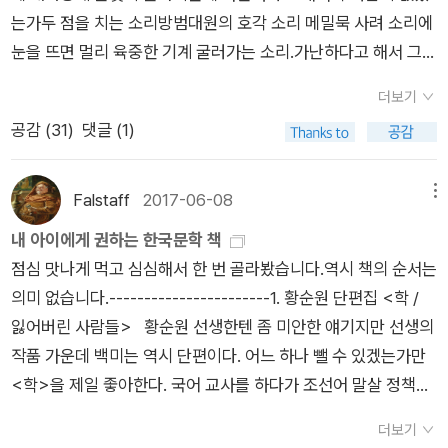
는가두 점을 치는 소리방범대원의 호각 소리 메밀묵 사려 소리에
눈을 뜨면 멀리 육중한 기계 굴러가는 소리.가난하다고 해서 그리
움을 버렸겠는가어머님 보고 싶소 수없이 뇌어 보지만,집 뒤 감나
더보기
무에서 까치밥으로 하나 남았을새빨간 감 바람 소리도 그려 보지
공감 (
31
)
댓글 (1)
만.가난하다고 해서 사랑을 모르겠는가내 볼에 와 닿던 네 입술의
뜨거움사랑한다고 사랑한다고 속삭이던 네 숨결돌아서는 내 등
뒤에 터지던 네 울음.가난하다고 해서 왜 모르겠는가,가난하기 때
Falstaff
2017-06-08
메뉴
문에 이것들을이 모든 것들을 버려야 한다는 것을.가난한 사람은
내 아이에게 권하는 한국문학 책
가난하기 때문에 많은 걸 포기하고, 버리고 싶지 않을 것을 버려
점심 맛나게 먹고 심심해서 한 번 골라봤습니다.역시 책의 순서는
야 한다우리는 젊을 때 모두 가난했다가난의 의미가 예전과 다르
의미 없습니다.-----------------------1. 황순원 단편집 <학 /
게 더 혹독한 삶을 살게하는 시대에 살아 그런지 마음이 더 먹먹
잃어버린 사람들> 황순원 선생한텐 좀 미안한 얘기지만 선생의
해진다선생님의 시로 인해 조금 더 사랑할 수 있었고, 조금 덜 아
작품 가운데 백미는 역시 단편이다. 어느 하나 뺄 수 있겠는가만
파 할 수 있었습니다멋진 시를 이 세상에 남겨주셔서 감사드립니
<학>을 제일 좋아한다. 국어 교사를 하다가 조선어 말살 정책이
다신경림선생님의 영혼의 안식을 기원합니다
시행되자 평양 인근 고향집에서 두문불출하며 오직 조선어로만
더보기
작품을 썼던 진짜 선비. 2. 최인훈, <태풍> 우리나라 최