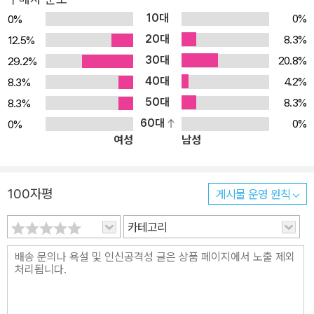
그리고 그가 직접 뽑은 대표 단편들 20세기 미국 문학을 대표하는 작
10대
0%
0%
가, 어니스트 헤밍웨이 생애 최후이자 최고의 걸작 『노인과 바다』가
20대
8.3%
12.5%
출간되었다. 중편소설인 「노인과 바다」와 함께 「킬리만자로의 눈」,
30대
20.8%
29.2%
「프랜시스 매코머의 짧고 행복한 생애」, 「깨끗하고 불빛 환한 곳」 등
40대
헤밍웨이가 자신의 대표작이라 밝힌 단편소설까지 총 8편의 작품을
4.2%
8.3%
수록했다. 이 작품들을 통해「노인과 바다」에 숨어 있는 상징들을 더욱
50대
8.3%
8.3%
선명하게 느끼고 삶과 죽음, 인간의 강인한 의지를 작품을 통해 투영
60대
0%
0%
여성
남성
해 내려 했던 헤밍웨이의 작품 세계를 더 깊이 있게 이해할 수 있을 것
이다. 정확하고 하드보일드한 번역 헤밍웨이는 하드보일드한 문체를
사용하는 작가이다. 간결하고 정확하게 의도하는 곳에 의도하는 단어
100자평
게시물 운영 원칙
를 배치한다. 따라서 그의 작품을 제대로 읽기 위해서는 그 특유의 문
체를 살린 번역이 필수적이다. 열린책들에서 출간된 『노인과 바다』는
카테고리
그의 문체를 살리는 데 주력했다. 하드보일드한 번역으로 재탄생한
이번 작품으로 독자들은 헤밍웨이의 정제된 언어를 오롯이 느낄 수
있을 것이다. 그동안 있던 판본에서 많이 눈에 띈 오역도 바로잡았다.
문체와 함께 가장 주력한 부분이 바로 번역의 정확성이었다. 원작의