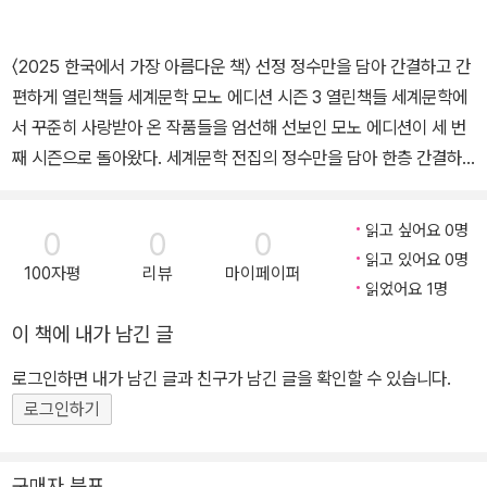
〈2025 한국에서 가장 아름다운 책〉 선정 정수만을 담아 간결하고 간
편하게 열린책들 세계문학 모노 에디션 시즌 3 열린책들 세계문학에
서 꾸준히 사랑받아 온 작품들을 엄선해 선보인 모노 에디션이 세 번
째 시즌으로 돌아왔다. 세계문학 전집의 정수만을 담아 한층 간결하
고 간편한 형태로 펴낸 모노 에디션은 작품 선정에서 책의 장정까지,
덜어 내고 또 덜어 내 고갱이만을 담았다. 열린책들 세계문학이 풍성
읽고 싶어요 0명
0
0
0
한 목록과 견고한 하드커버 장정으로 독자들과 만나 왔다면 모노 에
읽고 있어요 0명
100자평
리뷰
마이페이퍼
디션은 엄선한 목록과 가벼운 장정, 8,800원이라는 파격적인 가격으
읽었어요 1명
로 좀 더 친숙하고 쉽게 고전들을 만나는 기회를 열어 준다. 최대한 덜
이 책에 내가 남긴 글
어내되 디자인과 품질에 대한 고민은 깊게 녹여 내 최소한으로도 모
자람이 없는 완결성을 추구했다. 영원한 청춘, 부조리와 반항의 작가
로그인하면 내가 남긴 글과 친구가 남긴 글을 확인할 수 있습니다.
카뮈부터 인간의 자유를 노래하는 카잔차키스의 대작과 고전 SF의
로그인하기
명작들까지, 우리가 사랑하는 세계 문학으로 향하는 가벼운 발걸음,
모노 에디션을 더욱 풍성해진 목록으로 다시 만나자. 「노인과 바다」,
구매자 분포