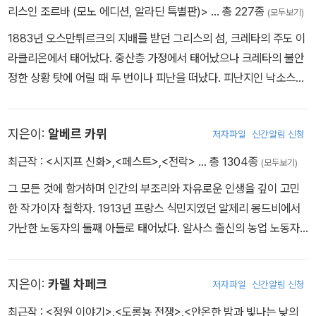
리스인 조르바 (모노 에디션, 알라딘 특별판)>
… 총 227종
(모두보기)
1883년 오스만튀르크의 지배를 받던 그리스의 섬, 크레타의 주도 이
라클리온에서 태어났다. 중산층 가정에서 태어났으나 크레타의 불안
정한 상황 탓에 어릴 때 두 번이나 피난을 떠났다. 피난지인 낙소스에
서 프랑스 가톨릭 학교에 다니며 프랑스어와 이탈리아어, 프랑스 문
학을 배웠다. 아테네 대학교에서 법학을 공부했고, 그 무렵 《병든 시
지은이:
알베르 카뮈
저자파일
신간알림 신청
대》를 비롯한 문학 작품을 몇 편 발표했다. 파리의 법학 대학원에 진
학해서도 법학보다는 니체와 베르그송의 사상에 심취했다. 1917년
최근작 :
<시지프 신화>
,
<페스트>
,
<전락>
… 총 1304종
(모두보기)
친구 기오르고스 조르바와 갈탄 광산을 운영한 경험은 훗날 《그리스
그 모든 것에 항거하며 인간의 부조리와 자유로운 인생을 깊이 고민
인 조르바》의 밑거름이 되었다. 평생 문학, 정치, 사회 등 다방면으로
한 작가이자 철학자. 1913년 프랑스 식민지였던 알제리 몽드비에서
왕성하게 활동했으며 끊임없이 여행을 다녔다. 수많은 문학 작품을
가난한 노동자의 둘째 아들로 태어났다. 알사스 출신의 농업 노동자
남겼는데, 일단 완성된 원고라도 몇 번 개작한 뒤 출판하곤 했다. 193
였던 아버지가 1차 세계대전 중 전사하고, 청각 장애인 어머니와 할머
8년에 대표작 중 하나인 《오디세이아》를, 1946년에는 《그리스인 조
니와 함께 가난 속에서 자란 카뮈는 유년 시절의 기억과 가난, 알제리
르바》를 발표했다. 1947년 유네스코에서 근무하다 이듬해 그만두고
지은이:
카렐 차페크
저자파일
신간알림 신청
의 빛나는 자연과 알제 서민가의 일상은 카뮈 작품의 뿌리에 내밀하
《미할리스 대장》과 《최후의 유혹》의 집필에 전념했다. 1953년 림프
게 엉기어 있다. 구역의 공립 학교에서 L. 제르맹이라는 훌륭한 스승
최근작 :
<정원 이야기>
,
<도롱뇽 전쟁>
,
<안온한 밤과 빛나는 낮의
샘 이상으로 오른쪽 눈의 시력을 잃었으나 문학 활동을 계속하며 《미