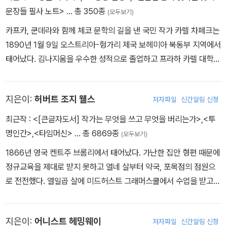
을 만났다. “나는 자유를 빈곤 속에서 배웠다.”라고 하기도 했는데, 알
문장들 필사 노트>
… 총 350종
할리스 대장》을 출판했다. 그리스 정교회는 이 책의 내용 일부가 신성
(모두보기)
제리에서 보낸 유년기는 그가 작가적 양분을 공급받는 데 영향을 미
모독을 범했다고 비판했다. 《최후의 유혹》도 그리스 정교회와 로마
카프카, 쿤데라와 함께 체코 문학의 길을 낸 국민 작가 카렐 차페크는
쳤을 것이라 여겨진다. 그의 도움으로 장학금을 받고 1923년 프랑스
가톨릭 양쪽에게서 비판당하고 로마 가톨릭 금서로 지정되었다. 195
1890년 1월 9일 오스트리아-헝가리 제국 보헤미아 북동부 지역에서
중등학교 리세에 입학했고, 이후 알제리 대학에 입학했으나 1930년
7년 6월, 중국을 여행하던 중에 전염병 백신을 맞고 생긴 후유증이
태어났다. 김나지움을 우수한 성적으로 졸업하고 프라하 카렐 대학에
폐결핵으로 자퇴를 했다. 결핵 발병으로 누구보다 좋아했던 축구를
악화되어 10월 26일에 숨을 거두었다.
입학했다. 대학시절 베를린과 파리의 대학을 오가며 수학했고, 1915
포기했다. 바칼로레아 준비반에서 철학 교수이자 에세이스트인 장 그
년 철학 박사 학위를 받았다. 20대 초반 강직성 척추염이라는 희귀
르니에를 만나 큰 영향을 받고, 이후 평생 그와 교류를 이어갔다. 어렵
지은이:
허버트 조지 웰스
저자파일
신간알림 신청
질환을 진단받았지만, 더욱 왕성한 집필 작업으로 체코 문학의 기린
게 대학에 진학해 고학으로 다니던 알제대학교 철학과에 입학해 철학
아로 부상했다. 1916년 산문집 『빛나는 심연 외(外)』를 시작으로 소
최근작 :
<[큰글자도서] 작가는 무엇을 쓰고 무엇을 버리는가>
,
<투
을 전공하는 동시에 정치 활동과 연극 활동에 집중했다. 1932년 장
설, 희곡, 에세이, 동화, 번역 작품에 이르기까지 여러 장르에서 뛰어
명인간>
,
<타임머신>
… 총 6869종
그르니에가 주도한 조그만 월간 문예지 [쉬드Sud]를 통해 처음으로
(모두보기)
난 작품들을 발표했다. 동시에 체코 주요 일간지 『나로드』, 『나로드니
첫 에세이 《새로운 베를렌Un Nouveau Verlaine》을 발표했다. 대
1866년 영국 켄트주 브롬리에서 태어났다. 가난한 집안 형편 때문에
리스티』 등의 편집자로 일했다. 몇 차례 노벨 문학상 후보에 올랐던
학시절에는 연극에 흥미를 가져 직접 배우로서 출연한 적도 있었다.
정규교육을 제대로 받지 못하고 열네 살부터 약국, 포목점의 점원으
차페크는 독일이 프라하를 점령하기 몇 달 전인 1938년 12월 25일
결핵으로 교수가 될 것을 단념하고 졸업한 뒤에는 진보적 신문에서
로 전전했다. 열일곱 살에 미드허스트 그래머스쿨에서 수업을 받고
인플루엔자 합병증으로 사망하였다. 1934년에 출간된 『평범한 인
신문기자로 일했다. 한때 공산당에 가입했던 그는 비판적인 르포와
교생으로 채용되면서 자연과학과 경제학 서적을 폭넓게 읽었다. 다음
생』은 『호르두발』, 『별똥별』과 함께 철학 소설 3부작의 대미를 장식
논설로 정치적인 추방을 당하기도 했고, 프랑스 사상계와 문학계를
해 런던 과학사범학교에 정부 장학생으로 선발되어 입학했으나 지질
한다. 회상 형식으로 전개되는 이 작품은 현재(顯在)하는 자신에게
대표했던 말로, 지드, 사르트르, 샤르 등과 교류하며 본격적인 작품 활
지은이:
어니스트 헤밍웨이
저자파일
신간알림 신청
학 최종 시험에 낙제해 장학생 자격을 잃고 사범학교를 떠나게 되었