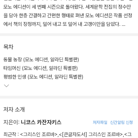
모노 에디션이 세 번째 시즌으로 돌아왔다. 세계문학 전집의 정수만
을 담아 한층 간결하고 간편한 형태로 펴낸 모노 에디션은 작품 선정
에서 책의 장정까지, 덜어 내고 또 덜어 내 고갱이만을 담았다.
열린책들 세계문학이 풍성한 목록과 견고한 하드커버 장정으로 독자
목차
들과 만나 왔다면 모노 에디션은 엄선한 목록과 가벼운 장정, 8,800
원이라는 파격적인 가격으로 좀 더 친숙하고 쉽게 고전들을 만나는
동물 농장 (모노 에디션, 알라딘 특별판)
기회를 열어 준다.
타임머신 (모노 에디션, 알라딘 특별판)
평범한 인생 (모노 에디션, 알라딘 특별판)
최대한 덜어내되 디자인과 품질에 대한 고민은 깊게 녹여 내 최소한
으로도 모자람이 없는 완결성을 추구했다. 영원한 청춘, 부조리와 반
항의 작가 카뮈부터 인간의 자유를 노래하는 카잔차키스의 대작과 고
저자 소개
전 SF의 명작들까지, 우리가 사랑하는 세계 문학으로 향하는 가벼운
발걸음, 모노 에디션을 더욱 풍성해진 목록으로 다시 만나자.
지은이:
니코스 카잔자키스
저자파일
신간알림 신청
최근작 :
<그리스인 조르바>
,
<[큰글자도서] 그리스인 조르바>
,
<그