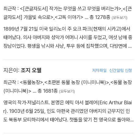
는 겉으로 드러나지 않는 여러 개의 자아가 존재하며, 그 내면에 있는
동에 몰입했다. 1937년 첫 산문집 《안과 겉》을 발표하고, 이듬해부
다. 이후 교사로 취업했으나 교내 축구 시합에서 큰 부상을 당해 일을
최근작 :
<[큰글자도서] 작가는 무엇을 쓰고 무엇을 버리는가>
,
<[큰
자아들을 통해 자신의 정체성에 대한 진실을 찾아간다는 이야기다.
터 [알제 레퓌블리켕]의 기자로 활동하다가 1940년에 파리로 활동
그만두고 한동안 치료와 글쓰기에 몰두했다. 런던대학교에서 이학사
글자도서] 가을빛 속으로>
,
<고독 이야기>
… 총 1278종
그럼으로써 자신뿐만 아니라 타인도 이해하게 된다는 함의를 담아내
(모두보기)
무대를 옮겨 [파리수아르]의 기자가 된다. 독일에 점령당한 파리에서
시험을 치러 우수한 성적으로 합격하고 생물학 교사로 채용되었으나
며, 서로의 차이점과 다양성을 인정하고 형제애를 실천하는 것을 지
1899년 7월 21일 미국 일리노이 주 오크 파크(현재의 시카고)에서
검열을 피해 지방으로 옮긴 [파리수아르]를 따라 이동하는 동안에도
병이 재발해 이후에는 글쓰기에만 전념하게 되었다. 1895년 과학 소
향하는 차페크 문학의 본질인 휴머니즘의 정수를 보여 준다. 그 밖의
태어났다. 의사 아버지와 성악가 어머니 사이를 두었고, 여섯 남매 중
집필 활동에 매진한다. 초기의 작품 《표리(表裏)》(1937), 《결혼》(1
설 《타임머신》을 출간하고 이듬해 과학 소설 《모로 박사의 섬》과 가
작품으로는 <로봇robot>이라는 신조어를 세상에 알린 희곡 ｢R. U.
장남이었다. 평생을 낚시와 사냥, 투우 등에 집착했으며, 다방면에 걸
938)은 아름다운 산문으로, 그의 시인적 자질이 뚜렷하게 드러난다.
정 소설 《우연의 바퀴》를 발표했다. 자연과학뿐 아니라 사회과학 분
R.｣를 비롯하여 ｢곤충 극장｣, ｢마크로풀로스의 비밀｣, ｢하얀 역병｣,
쳐 맹렬한 행동을 추구하고, 행동의 세계를 통해 자아의 확대를 성취
1942년 7월, 자신의 첫 소설이자 대표작이 되는 문제작 《이방인(異
야에도 관심을 두어 1901년에는 과학 소설 《달세계 최초의 인류》와
｢어머니｣ 등과 소설 『도롱뇽과의 전쟁』, 『절대성 공장』, 『크라카티
하려 했다. 그러한 인생관은 그의 작품 전체를 통해서도 드러난다. 고
邦人) L' tranger》을 발표하면서 주목받는 작가로 떠올랐다. 이즈음
더불어 사회과학서 《예상》을 출간했으며 이듬해 사회주의 조직인 페
트』 외 다수의 동화와 에세이집이 있다.
지은이:
조지 오웰
저자파일
신간알림 신청
등학생 때 학교 주간지 편집을 맡아 직접 기사와 단편을 썼으며, 고등
레지스탕스에 가담하여 프랑스 해방 운동에 참여한 카뮈는 철학 에세
이비언 협회에 가입해 조지 버나드 쇼, 시드니 웨브 등과 교우하기도
학교 졸업 후 대학교 진학을 포기하고 1917년 [캔자스시티 스타]의
이 《시시포스 신화》(1943), 희곡 작품 「오해」(1944) 등 다양한 작
최근작 :
<동물농장>
,
<초판본 동물 농장 (미니미니북)>
,
<동물 농장
했다. 1946년 세상을 떠나기 전까지 소설과 에세이, 사회과학서와
수습기자로 일했다. 제1차 세계대전 중이던 1918년 적십자 야전병원
품 세계를 선보인다. 제2차 세계대전 중에는 저항운동에 참가하여 레
(미니미니북)>
… 총 1681종
역사서에 이르기까지 수많은 저서를 남겼다. 주요 작품으로 소설 《투
(모두보기)
수송차 운전병으로 이탈리아 전선에서 복무하기도 했으며, 전선에 투
지스탕스 조직의 기관지였다가 후에 일간지가 된 [콩바]의 편집장으
명인간》, 《우주 전쟁》, 《공중 전쟁》 등이 있으며 논픽션으로 《사회주
영국의 작가·저널리스트. 본명은 에릭 아서 블레어(Eric Arthur Blai
입되었다가 다리에 중상을 입고 귀국했다. 휴전 후 캐나다 [토론토 스
로서, 모든 정치 활동은 확고한 도덕적 기반을 가져야 한다는 신념에
의와 가족》, 《세계사 대계》, 《간략한 세계사》 등이 있다.
r). 1903년 6월 25일, 인도 아편국 관리였던 아버지의 근무지인 인
타]의 특파원이 되어 유럽 각지를 돌며 그리스-터키 전쟁을 보도하기
바탕을 둔 좌파적 입장을 견지했다. 또 집단적 폭력의 공포와 악성, 부
도 북동부 모티하리에서 태어났다. 첫돌을 맞기 전 영국으로 돌아와
도 했다. 1921년, 해외 특파원으로 건너간 파리에서 스콧 피츠제럴
조리함을 알레고리를 통해 형상화한 소설 《페스트》로 문학계의 대반
“하급 상류 중산층”으로 명문 기숙학교인 세인트 시프리언스와 이튼
드, 에즈라 파운드 등 유명 작가들과 교유하는 등 근대주의적 작가들
향을 일으켰고 1951년에는 마르크시즘과 니힐리즘에 반대하며 제3
을 졸업한 뒤 명문 대학에 진학하는 대신 식민지 버마로 건너가 영국