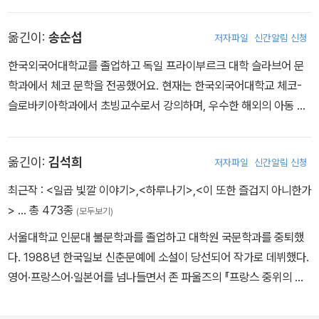
《로마제국 쇠망사》, 《작가는 왜 쓰는가》, 《호모 루덴스》 등이 있다.
옮긴이:
송순섭
저자파일
신간알림 신청
한국외국어대학교를 졸업하고 독일 프라이부르크 대학 슬라브어 문
학과에서 체코 문학을 전공했어요. 현재는 한국외국어대학교 체코-
슬로바키아학과에서 초빙교수로서 강의하며, 우수한 해외의 아동 도
서를 선별하여 우리나라에 저작권을 소개하는 출판 중개 일을 하고
있어요. 영어, 독일어, 체코어, 슬로바키아어권 도서 중 옮긴 책으로는
옮긴이:
김석희
저자파일
신간알림 신청
《윔피키드 2》, 《책 먹는 여우》 시리즈, 《잭키 마론》 시리즈, 《용기를
내, 무지개 물고기》, 《평범한 인생》, 《이야기꾼》, 《미코, 버섯의 모든
최근작 :
<일곱 빛깔 이야기>
,
<하루나기>
,
<이 또한 즐겁지 아니한가
것》등 60여 권이 있어요.
>
… 총 473종
(모두보기)
서울대학교 인문대 불문학과를 졸업하고 대학원 국문학과를 중퇴했
다. 1988년 한국일보 신춘문예에 소설이 당선되어 작가로 데뷔했다.
영어·프랑스어·일본어를 넘나들면서 존 파울즈의 『프랑스 중위의 여
자』, 허먼 멜빌의 『모비 딕』, 헨리 소로의 『월든』, F. 스콧 피츠제럴드
의 『위대한 개츠비』, 대니얼 디포의 「로빈슨 크루소』, 쥘 베른 걸작 선