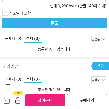
의미나 작가의 의도를 오해할 수 있는 요소를 배제하려 의역을 가능
현재
0
/280byte (한글 140자 이내)
한 한 줄여 번역 작품을 읽는 독자와 작품 사이에 놓인 필연적인 거리
스포일러 포함
를 최소화하려 노력했다. *1953년 노벨 문학상 수상 작가 *1952년
퓰리처상 수상작 *1997년 피터 박스올 <죽기 전에 읽어야 할 1001
등록
권의 책> *2002년 노벨 연구소가 선정한 <세계문학 100선> *200
3년 국립 중앙 도서관 선정 <고전 100선> *2004년 한국 문인이 선
구매자 (0)
전체 (0)
호하는 세계 명작 소설 100선 *가디언 <세계의 작가들이 선정한 최
고의 책 100권> *뉴스위크 <세상을 움직인 100권의 책> *국립 중
등록된 평이 없습니다.
앙 도서관 선정 <청소년 권장도서 50선>
쓰기
마이리뷰
구매자 (0)
전체 (0)
뒤로가
기
등록된 평이 없습니다.
보관함담기
선물하기
장바구니
구매하기
쓰기
마이페이퍼 (0편)