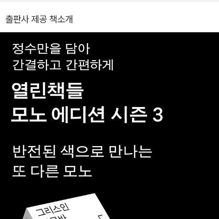
집(20권), 생텍쥐페리의 『어린 왕자』, 알렉상드르 뒤마의 『삼총사』,
출판사 제공 책소개
시오노 나나미의 「로마인 이야기』 시리즈 등 많은 책을 번역했다.