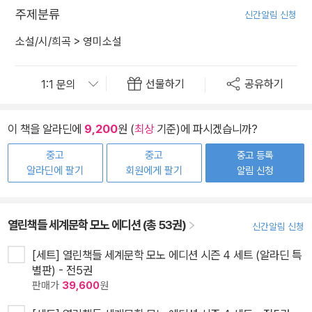
주제분류
신간알림 신청
소설/시/희곡
>
영미소설
선물하기
공유하기
이 책을 알라딘에
9,200
원 (
최상
기준)에 파시겠습니까?
중고
중고
중고 등록
알라딘에 팔기
회원에게 팔기
알림 신청
열린책들 세계문학 모노 에디션 (총 53권)
신간알림 신청
[세트] 열린책들 세계문학 모노 에디션 시즌 4 세트 (알라딘 특
별판) - 전5권
판매가
39,600
원