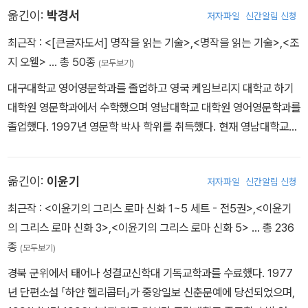
과 미술가들과 어울리며 본격적으로 소설을 쓰기 시작했다. 1923년
의 부정정신을 옹호하는 평론 《반항적 인간》을 발표하여 지성계에 큰
옮긴이:
박경서
저자파일
신간알림 신청
의 경찰간부로 일한다. “고약한 양심의 가책” 때문에 경찰직을 사직
『세 편의 단편과 열 편의 시(詩)』를 시작으로 『우리들의 시대에』, 『봄
논쟁을 촉발한 사르트르와 격렬한 논쟁을 벌이다가 10년 가까운 우
한 뒤, 자발적으로 파리와 런던에서 부랑자 생활을 하고 그 체험을 바
최근작 :
<[큰글자도서] 명작을 읽는 기술>
,
<명작을 읽는 기술>
,
<조
의 분류(奔流)』, 『태양은 다시 떠오른다』를 발표했다. 방황하는 젊은
정에 금이 가기도 했다. 하지만, 1956년 《전락》을 발표하면서 사르
탕으로 『파리와 런던의 밑바닥 생활』(1933)을 발표한다. 1936년은
지 오웰>
… 총 50종
이들의 삶을 그린 『태양은 다시 떠오른다』 소설로 베스트셀러 반열에
(모두보기)
트르에게 걸작이라는 찬사를 받기도 했다. 《이방인》, 《시지프의 신
오웰에게 중요한 의미를 지닌 해이다. 그해 잉글랜드 북부 탄광촌을
올랐다. 그후 1920년대 ‘로스트 제너레이션(잃어버린 세대)’를 대표
화》를 발표하며 문학가를 넘어 사상가로도 인정받기 시작했고, 실존
대구대학교 영어영문학과를 졸업하고 영국 케임브리지 대학교 하기
취재하여 탄광 노동자의 생활과 삶의 조건 등을 담은 『위건 부두로 가
하는 ‘피츠제럴드’와 ‘포그너’와 함께 3대 작가로 성장하였다. 그의 첫
주의자들에게 큰 영향을 주었다. 《이방인》의 주인공 뫼르소가 엄마,
대학원 영문학과에서 수학했으며 영남대학교 대학원 영어영문학과를
는 길』(1937)을 쓰고, 이 책의 원고를 출판사에 넘겨주자마자 “파시
소설 『해는 또다시 떠오른다』를 1926년에 발표했는데, 헤밍웨이의
무명인, 그리고 나의 ‘죽음’을 연달아 맞닥뜨리며 삶의 부조리를 고뇌
졸업했다. 1997년 영문학 박사 학위를 취득했다. 현재 영남대학교
즘에 맞서” 싸우기 위해 스페인내전에 참전하여 『카탈로니아 찬가』(1
대다수 작품은 1920년대 중반부터 1950년대 중반 사이에 발표되었
하는 모습은 이후 오랫동안 수많은 독자를 실존주의의 세계로 이끈
영문학과 객원교수로 재직 중이다. 지은 책으로 『조지 오웰』이 있으
938)를 펴내면서 자신의 예술적·정치적 입장을 정리해나간다. 그러
다. 전쟁 중 나누는 사랑 이야기를 다룬 전쟁문학의 걸작 『무기여 잘
다. <오해>와 <칼리굴라>라는 희곡을 쓰며 희곡 작가로도 활동하여
며, 옮긴 책으로는 조지 오웰의 『동물 농장』, 『제국은 없다』와 『코끼
한 전환점 이후 폐렴 요양차 모로코에 가서 『숨 쉬러 나가다』(1939)
있거라』(1929)는 그가 작가로서 명성을 얻는 데 공헌했으며, 1936
옮긴이:
이윤기
저자파일
신간알림 신청
큰 성공을 거두었고, 1957년에 노벨 문학상을 수상하며 대문호의 반
리를 쏘다』, 워싱턴 어빙의 『스케치북』, 코넌 도일의 『셜록 홈스 선집
를 쓴다. 2차세계대전 중에는 BBC 라디오 프로듀서로 일했고 이후
년 『킬리만자로의 눈』, 스페인 내전을 배경으로 한 『누구를 위하여 종
열에 올랐다. 이후 알제리 독립을 둘러싼 논쟁에 참여하며 활동을 이
2』(공역), 어니스트 헤밍웨이의 『우리 시대에』 등이 있다.
최근작 :
<이윤기의 그리스 로마 신화 1~5 세트 - 전5권>
,
<이윤기
<트리뷴>의 문예 편집장, <옵저버>의 전쟁 특파원 노릇도 한다. 19
을 울리나』(1940)는 출판되자마자 수십만 부가 넘는 판매고를 올린
어 가지만, 카뮈는 생전 인터뷰에서 “자동차 사고로 죽는 것보다 더
의 그리스 로마 신화 3>
,
<이윤기의 그리스 로마 신화 5>
… 총 236
45년에는 전 세계적인 반향을 불러일으킨 정치 우화 『동물농장』을
다. 이후 10년 만에 소설 한 편을 발표하지만, 주목을 받지 못하다가 1
부조리한 죽음은 상상할 수 없다.”라고 했는데, 아이러니하게도, 196
종
출간한다. 또 다른 대표작 『1984』(1949) 집필 중 폐결핵 판정을 받
(모두보기)
952년 인간의 희망과 불굴의 정신을 풀어낸 『노인과 바다』를 발표하
0년 1월 4일 자동차 사고로 생을 마감했다. 이때 사고 차량에 있던 가
은 그는 1950년 1월 21일, 마흔여섯 나이로 숨을 거둔다. 『위건 부두
경북 군위에서 태어나 성결교신학대 기독교학과를 수료했다. 1977
여 큰 찬사를 받았으며, 퓰리처상과 노벨문학상을 수상한다. 그러나
방에서 초고 형태로 발견된 《최초의 인간》은 1994년에야 빛을 보게
로 가는 길』은 오웰이 작가로서 어느 정도 인정을 받은 뒤 한 진보단
년 단편소설 「하얀 헬리콥터」가 중앙일보 신춘문예에 당선되었으며,
이 해에 두 번의 비행기 사고를 당하는데, 말년에 사고의 후유증으로
된다. 이 외에도 《여름》, 《유배지와 왕국》, 《행복한 죽음》, 《정의의
체로부터 잉글랜드 북부 노동자들의 실상을 취재하여 글을 써달라는