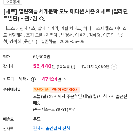
소득공제
[세트] 열린책들 세계문학 모노 에디션 시즌 3 세트 (알라딘
특별판) - 전7권
니코스 카잔자키스
,
알베르 카뮈
,
카렐 차페크
,
허버트 조지 웰스
,
어니스
트 헤밍웨이
,
조지 오웰
(지은이),
박경서
,
이윤기
,
김예령
,
이종인
,
송순
섭
,
김석희
(옮긴이)
열린책들
2025-05-05
정가
61,600원
55,440
판매가
원
(10% 할인) +
마일리지 3,080원
47,124
카드최대혜택가
원
수령예상일
양탄자배송
썬데이 EXPRESS
오늘(일) 22시까지 주문하면 내일(월) 아침 7시
출근전
배송
(중구 서소문로 89-31 )
변경
배송료
무료
전자책
전자책 출간알림 신청