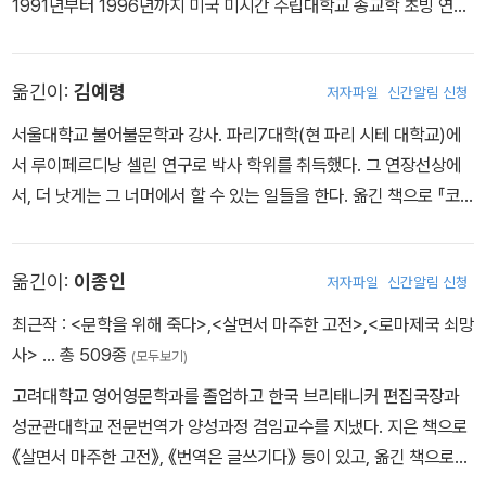
1991년부터 1996년까지 미국 미시간 주립대학교 종교학 초빙 연구
인해 우울증에 시달리고, 집필 활동도 막히기 시작했다. 하지만 행동
사람들ㆍ계엄령》, 《결혼, 여름》, 《태양의 후예》, 《젊은 시절의 글》,
제의를 받고, 두 달 동안 랭커셔와 요크셔 일대 탄광 지대에서 광부의
원으로 재직했다. 1998년 중편소설 「숨은 그림 찾기」로 동인 문학상
의 규범에 철저한 만큼이나 죽음과 대결하는 삶의 성실성과 숭고함을
《스웨덴 연설ㆍ문학 비평》, 《최초의 인간》, 《여행일기》, 《단두대에
집이나 노동자들이 묵는 싸구려 하숙집에 머물며 면밀한 조사활동을
을, 2000년 소설집 『두물머리』로 대산 문학상을 수상했다. 소설집으
작품에 투영하려 노력해왔다. 1959년에는 아이다호 주로 거처를 옮
대한 성찰ㆍ독일 친구에게 보내는 편지》, 《전락·추방과 왕국》, 《안과
벌인 결과물이다. “실업을 다룬 세미다큐멘터리의 위대한 고전”으로
옮긴이:
김예령
저자파일
신간알림 신청
로 『하얀 헬리콥터』, 『외길보기 두길보기』, 『나비 넥타이』가 있으며
겼고, 1961년 여름, 헤밍웨이는 신경쇠약과 우울증에 시달리다 1961
겉》 등의 작품을 썼다.
평가받는다.
장편소설로 『하늘의 문』, 『사랑의 종자』, 『나무가 기도하는 집』이 있
년 케첨의 자택에서 엽총 자살로 생을 마감했다. 대표작으로는 1929
서울대학교 불어불문학과 강사. 파리7대학(현 파리 시테 대학교)에
다. 그 밖에 『어른의 학교』, 『무지개와 프리즘』, 『이윤기의 그리스 로
년 『무기여 잘 있거라』, 1940년 『누구를 위하여 종은 울리나』, 1952
서 루이페르디낭 셀린 연구로 박사 학위를 취득했다. 그 연장선상에
마 신화』, 『꽃아 꽃아 문 열어라』 등의 저서가 있으며, 보리슬라프 페
년 『노인과 바다』 등이 있다.
서, 더 낫게는 그 너머에서 할 수 있는 일들을 한다. 옮긴 책으로 『코
키치의 『기적의 시대』, 움베르토 에코의 『장미의 이름』, 『장미의 이름
르푸스』, 『이방인』, 『사뮈엘 베케트의 말 없는 삶』, 『제멜바이스 / Y
작가 노트』, 『푸코의 진자』, 『전날의 섬』을 비롯해 칼 구스타프 융의
교수와의 인터뷰』, 『전시』, 『강의 | 롤랑 바르트의 죽음들』 등이 있다.
『인간과 상징』, 니코스 카잔차키스의 『미할리스 대장』 등 다수의 책
옮긴이:
이종인
저자파일
신간알림 신청
을 번역했다. 2010년 8월 27일 별세했다.
최근작 :
<문학을 위해 죽다>
,
<살면서 마주한 고전>
,
<로마제국 쇠망
사>
… 총 509종
(모두보기)
고려대학교 영어영문학과를 졸업하고 한국 브리태니커 편집국장과
성균관대학교 전문번역가 양성과정 겸임교수를 지냈다. 지은 책으로
《살면서 마주한 고전》, 《번역은 글쓰기다》 등이 있고, 옮긴 책으로