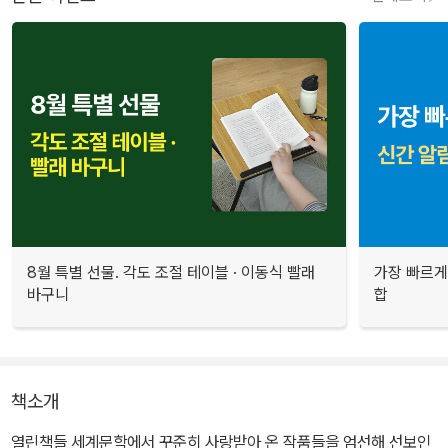
8월 특별 선물. 각도 조절 테이블 · 이동식 빨래
가장 빠르게
바구니
합
책소개
열린책들 세계문학에서 꾸준히 사랑받아 온 작품들을 엄선해 선보인