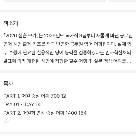
책소개
『2026 심슨 보카』는 2025년도 국가직 9급부터 새롭게 바뀐 공무원
영어 시험 출제 기조를 적극 반영한 공무원 영어 어휘집이다. 실제 업
무 수행에 필요한 실용적인 영어 능력을 검증하겠다는 인사혁신처의
발표에 따라 개편된 시험에 적합한 필수 어휘 및 실무 핵심 어휘를 엄
선하였다. 이에 더하여 독해 지문에 빈출되는 숙어를 추가하여 총 2,
500개의 표제어를 50개씩 총 50 DAY로 구성하였다. 단어마다 중
목차
요도 별표 표시를 하여 암기 우선순위를 나타내었으며, 도식화한 어
원과 흥미로운 연상법을 통해 자연스러운 암기가 가능하게 하였다.
PART 1. 어원 중심 어휘 700 12
필수 파생어와 유의어도 수록하여 연쇄적인 암기 효과를 얻을 수 있
DAY 01 ~ DAY 14
다. 또한, 실무 영어 중심의 생활영어를 완벽하게 대비하기 위하여 실
PART 2. 어원과 연상 중심 어휘 1400 154
제로 잘 쓰이는 상황별 생활영어 표현을 부록으로 실었다. 더불어 기
초 단어 1,400여 개를 추가로 부록 제공한다. 『2026 심슨 보카』 한