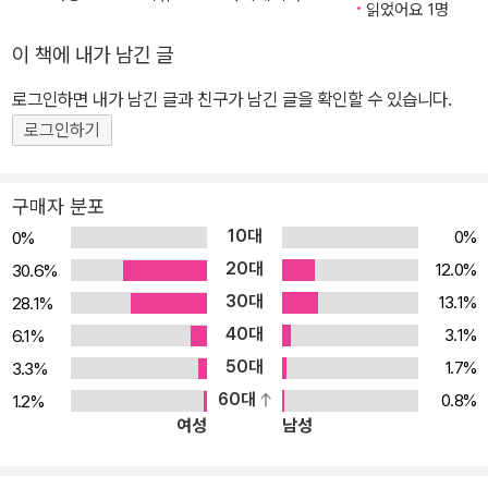
상’을 활용한 어휘 학습 영어 어휘 학습에서 어원과 연상이 가지는 역
읽었어요 1명
할은 상당히 큽니다. 이에 따라 '어원 중심 어휘'는 각 어휘를 어근, 접
이 책에 내가 남긴 글
두사, 접미사를 중심으로 나누고 도식화하였으며, '연상 중심 어휘'는
로그인하면 내가 남긴 글과 친구가 남긴 글을 확인할 수 있습니다.
각 어휘의 발음과 형태를 이용해 연상 설명을 덧붙였습니다. 학습자
들은 이 두 가지 학습 방식으로 학습 흥미를 높이고 강력한 암기 효과
로그인하기
를 얻을 수 있습니다. 6. 반복적인 노출을 통한 ‘유의어’ 학습 수험생
들이 가장 힘들어하는 유의어 암기를 돕고자 표제어로 나온 어휘가
구매자 분포
다른 표제어의 유의어로 여러 차례 등장하도록 구성하였습니다. 어휘
10대
0%
0%
의 반복적인 노출을 통해 궁극적으로는 장기 기억 효과를 얻을 수 있
20대
12.0%
30.6%
습니다. 7. 학습 효과를 극대화하는 무료 학습 자료 제공 시간과 장소
30대
13.1%
28.1%
에 구애받지 않고 어휘를 들으면서 암기할 수 있는 음원 MP3 파일을
40대
3.1%
6.1%
비롯하여, 심우철 선생님의 동영상 강의, 주관식 테스트지, 암기고래
50대
1.7%
3.3%
단어 APP을 통한 서비스 등의 다양한 학습 자료를 제공해 드리고 있
60대
0.8%
1.2%
습니다. (6월부터 순차적으로 관련 서비스 오픈/자세한 사항은 심슨
여성
남성
영어연구소 공식 인터넷 카페 참고)