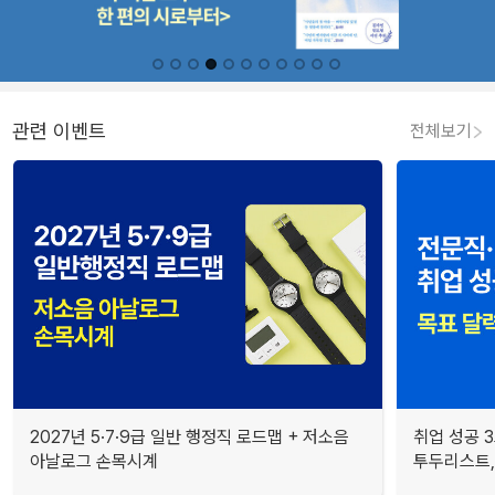
관련 이벤트
전체보기
2027년 5·7·9급 일반 행정직 로드맵 + 저소음
취업 성공 3
아날로그 손목시계
투두리스트, 