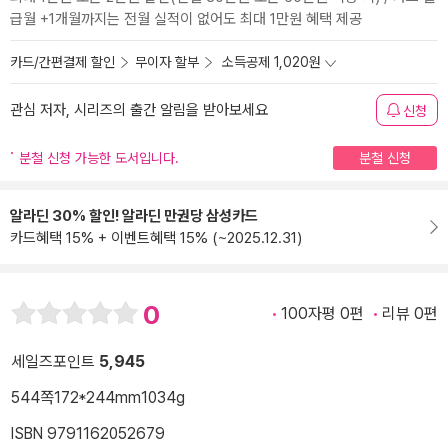
급월 +1개월까지는 전월 실적이 없어도 최대 1만원 혜택 제공
카드/간편결제 할인
무이자 할부
소득공제 1,020원
관심 저자, 시리즈의 출간 알림을 받아보세요
신청
분철 신청 가능한 도서입니다.
분철 신청
알라딘 30% 할인! 알라딘 만권당 삼성카드
카드혜택 15% + 이벤트혜택 15% (~2025.12.31)
0
100자평 0편
리뷰 0편
세일즈포인트
5,945
544쪽
172*244mm
1034g
ISBN 9791162052679