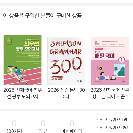
노하우를 통해 출제 빈도가 높은 2,500개의 표제어를 엄선해서 수록
하였습니다. 2. 공무원 시험 대비 ‘실무 어휘’ 수록 2025년 국가직 9
이 상품을 구입한 분들이 구매한 상품
급부터 출제 기조가 실무 중심으로 전환됨에 따라 실무 어휘 200개
를 선별하였습니다. 업무 또는 직무와 연관된 어휘들을 주제별로 정
리하여 생활영어 및 신유형 독해 지문을 대비하는 데 도움이 됩니다.
3. 상황별 기출 생활영어 표현 그간 공무원 시험의 생활영어 지문이
나 보기에 출제된 기출 표현 중 암기 또는 참고가 필요한 표현들은 상
황별로 분류하여 담아 두었습니다. 문제 풀이 시 대화문의 흐름을 빠
르게 파악할 수 있도록 해당 표현들을 미리 학습해 두면 좋습니다. 4.
어휘의 초고효율 학습을 위한 ‘표제어 + 파생어/유의어/예문’ 구성
『2026 심슨 보카』는 학습의 부담감을 줄이기 위해 중요 핵심 어휘만
2026 선재국어 최우
2026 심슨 문법 30
2026 선재국어 신유
표제어로 선정한 대신, 파생어, 유의어, 예문, 그리고 부록(기초 어휘)
선 봉투 모의고사
0제
형 매일 국어 시즌 1
으로 어휘를 확장하여 광범위하게 학습할 수 있도록 구성하였습니다.
특히 2026 최신 개정판으로 오면서 파생어와 유의어 부분에 지엽적
인 단어는 최대한 삭제하고 최근 중요하게 떠오르는 단어는 새롭게
읽고 싶어요 1명
0
0
0
추가하는 등 심혈을 기울여 개정하였습니다. 5. 도식화된 ‘어원과 연
읽고 있어요 0명
100자평
리뷰
마이페이퍼