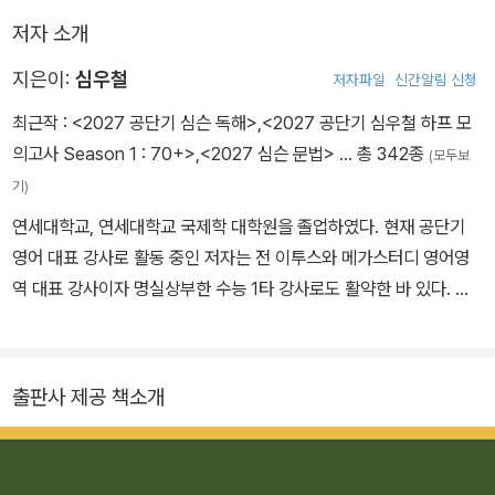
권으로 새로 개편된 공무원 영어 시험을 가장 완벽하게 대비할 수 있
저자 소개
을 것이다.
지은이:
심우철
저자파일
신간알림 신청
최근작 :
<2027 공단기 심슨 독해>
,
<2027 공단기 심우철 하프 모
의고사 Season 1 : 70+>
,
<2027 심슨 문법>
… 총 342종
(모두보
기)
연세대학교, 연세대학교 국제학 대학원을 졸업하였다. 현재 공단기
영어 대표 강사로 활동 중인 저자는 전 이투스와 메가스터디 영어영
역 대표 강사이자 명실상부한 수능 1타 강사로도 활약한 바 있다. 또
한, (주)심슨영어사와 (주)심슨북스의 대표이사를 겸하고 있다. 대표
저서로는 심슨 보카, 심슨 전략서, 문법 풀이 전략서, 이것만은 알고
가자, 심우철 하프 모의고사, 심우철 실전동형 모의고사 등의 공무원
출판사 제공 책소개
저서와 독해의 7법칙, 명품 보카, 심슨 리딩스킬 등의 수능 저서 다수
가 있다.