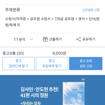
주제분류
신간알림 신청
수험서/자격증
>
공무원 수험서
>
7/9급 공무원
>
영어
>
단어/문
법/독해 외
선물하기
공유하기
중고상품 (20)
9,000원
중고
중고
중고 등록
알라딘에 팔기
회원에게 팔기
알림 신청