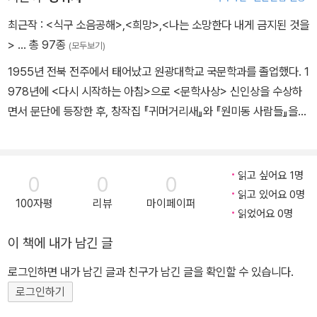
최근작 :
<식구 소음공해>
,
<희망>
,
<나는 소망한다 내게 금지된 것을
>
… 총 97종
(모두보기)
1955년 전북 전주에서 태어났고 원광대학교 국문학과를 졸업했다. 1
978년에 <다시 시작하는 아침>으로 <문학사상> 신인상을 수상하
면서 문단에 등장한 후, 창작집 『귀머거리새』와 『원미동 사람들』을
출간, “단편 문학의 정수를 보여주고 있다”는 비평가들의 찬사를 받
았다. 1990년대 들어서 양귀자는 장편소설에 주력했다. 한때 출판계
에 퍼져있던 ‘양귀자 3년 주기설’이 말해주듯 『희망』 『나는 소망한다
읽고 싶어요 1명
0
0
0
내게 금지된 것을』 『천년의 사랑』 『모순』 등을 3년 간격으로 펴내며
읽고 있어요 0명
100자평
리뷰
마이페이퍼
동시대 최고의 베스트셀러 작가로 부상했다. 탁월한 문장력과 놀라울
읽었어요 0명
만큼 정교한 소설적 구성으로 문학성을 담보해내는 양귀자의 소설적
이 책에 내가 남긴 글
재능은 단편과 장편을 포함, 가장 잘 읽히는 작가로 독자들의 사랑을
받고 있다. 소설집으로, 『귀머거리새』 『원미동 사람들』 『지구를 색칠
로그인하면 내가 남긴 글과 친구가 남긴 글을 확인할 수 있습니다.
하는 페인트공』 『길모퉁이에서 만난 사람』 『슬픔도 힘이 된다』를, 장
로그인하기
편소설 『희망』 『나는 소망한다 내게 금지된 것을』 『천년의 사랑』 『모