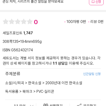
관심 저자, 시리즈의 출간 알림을 받아보세요
신청
0
100자평 0편
리뷰 0편
세일즈포인트
1,747
308쪽
135*194mm
695g
ISBN G562432174
세트도서는 개별 서지 정보를 제공하지 못하는 경우가 있습니다. 각
권의 상세 페이지를 참고하시거나
1:1 상담
을 이용해 주십시오.
주제분류
신간알림 신청
소설/시/희곡
>
한국소설
>
2000년대 이전 한국소설
독서용품
>
북마크
>
PVC·실리콘