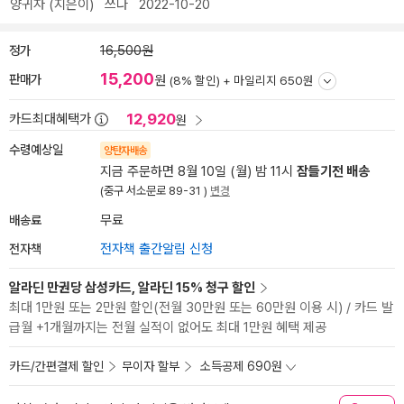
양귀자
(지은이)
쓰다
2022-10-20
정가
16,500원
15,200
판매가
원
(8% 할인) +
마일리지 650원
12,920
카드최대혜택가
원
수령예상일
양탄자배송
지금 주문하면 8월 10일 (월) 밤 11시
잠들기전 배송
(중구 서소문로 89-31 )
변경
배송료
무료
전자책
전자책 출간알림 신청
알라딘 만권당 삼성카드, 알라딘 15% 청구 할인
최대 1만원 또는 2만원 할인(전월 30만원 또는 60만원 이용 시) / 카드 발
급월 +1개월까지는 전월 실적이 없어도 최대 1만원 혜택 제공
카드/간편결제 할인
무이자 할부
소득공제 690원