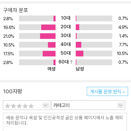
순』을, 산문집 『내 집 창밖에서 누군가 울고 있다』 『삶의 묘약』 『양귀
구매자 분포
자의 엄마노릇 마흔일곱 가지』 『부엌신』 등이 있으며 장편동화 『누리
10대
0.7%
2.8%
야 누리야』가 있다. 1987년 『원미동 사람들』로 유주현문학상을, 19
20대
4.9%
19.6%
92년 『숨은 꽃』으로 ‘이상문학상’을, 1996년 『곰 이야기』로 ‘현대문
30대
1.4%
21.0%
학상’을, 1999년 <늪>으로 21세기문학상을 수상하였다.
40대
7.7%
10.5%
50대
10.5%
17.5%
60대
0.7%
2.8%
여성
남성
100자평
게시물 운영 원칙
카테고리