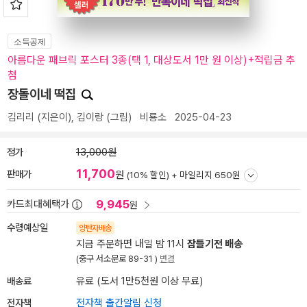
소득공제
아름다운 패브릭 포스터 3종(택 1, 대상도서 1만 원 이상)+적립금 추
첨
장돌이네 떡집
김리리
(지은이),
김이랑
(그림)
비룡소
2025-04-23
정가
13,000원
11,700
판매가
원
(10% 할인) +
마일리지 650원
9,945
카드최대혜택가
원
수령예상일
양탄자배송
지금 주문하면 내일 밤 11시
잠들기전 배송
(중구 서소문로 89-31 )
변경
배송료
유료 (도서 1만5천원 이상 무료)
전자책
전자책 출간알림 신청