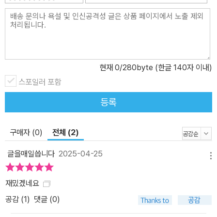
이상한 떡을 넣어 두어서…… 고마워!” 흑임자떡을 먹으면 싫은 기억
을 깜빡깜빡 잊게 되고 고구마떡을 먹으면 고마운 마음이 생겨난다
고? 왕구리를 좋아하는 마음에 말도 못 하고 충격에 빠진 장돌이가
급기야 학교를 결석하자, 왕구리는 꼬랑지 형님에게 도움을 요청한
다. 그리고 이제, 소원 떡을 만드는 꼬랑지의 활약이 펼쳐진다. 싫은
현재
0
/280byte (한글 140자 이내)
기억을 깜빡깜빡 잊게 되는 흑임자떡을 만들 때는 장돌이가 떡을 먹
스포일러 포함
고 마음이 좀 더 편안해지기를, 먹으면 고마운 마음이 생겨나는 고구
등록
마떡을 빚을 때는 장돌이의 예민하고 날카로운 마음이 둥글둥글 예뻐
지길 바라며 정성껏 떡을 만든다. 선한 의도와 다르게 울퉁불퉁 엇나
구매자 (0)
전체 (2)
가는 장돌이의 마음과 행동을 따듯한 시선으로 매만져 주는 왕구리와
꼬랑지의 마음이 변함없이 다정하고 든든하게 느껴진다. 특히 이번
글을매일씁니다
2025-04-25
메뉴
이야기에서는 떡을 먹고 나서 발현되는 변화의 모습들이 하나같이 따
라 하고 싶을 만큼 유쾌하고 따듯하다. 부정적인 상황을 긍정적으로
재밌겠네요
바꾸는 ‘고마워’라는 말의 힘, 몸과 마음을 솔솔 시원하게 뚫어 주는
공감 (
1
)
댓글 (0)
휘파람 소리가 장돌이뿐만 아니라 독자들에게도 고스란히 전해진다.
◆ 초등 베스트셀러 「만복이네 떡집」 시리즈 1. 만복이네 떡집 2. 장