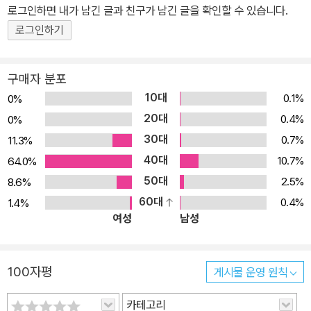
로그인하면 내가 남긴 글과 친구가 남긴 글을 확인할 수 있습니다.
좋은 웃음을 선사한다. ◆ 친구가 좋아서 관심을 보일수록 왜 멀어지
로그인하기
는 걸까? 고자질쟁이, 잔소리 대마왕 장돌이를 도와줘! 장돌이는 요
즘 학교 가는 게 너무나 설렌다. 왕구리라는 좋아하는 친구가 생겼기
때문이다. 사실 장돌이는 친구들에게 누구보다 관심이 많다. 그래서
구매자 분포
친구들의 온갖 일에 참견하고, 선생님에게 친구들의 잘못을 시시콜콜
10대
0.1%
0%
고자질하지만, 그럴수록 친구들은 장돌이를 피하고 불편해한다. 어쩌
20대
0.4%
0%
면 담임 선생님까지도. 하지만 새로 전학 온 왕구리는 장돌이의 말을
30대
0.7%
11.3%
잘 들어 주고 늘 웃는 얼굴로 대해 준다. 그러니 장돌이는 학교 가는
40대
10.7%
64.0%
마음이 설렐 수밖에. 한편 왕구리는 자신을 반갑게 맞이해 주는 장돌
50대
2.5%
8.6%
이가 고맙지만, 마음 한편으로는 조금 피곤하다. 틀린 맞춤법부터 모
60대
0.4%
1.4%
든 행동에 이르기까지 장돌이가 지적하고 알려 주려고 하기 때문이
여성
남성
다. 다른 아이들도 장돌이를 피곤해하며 피하는 모습을 보고 안타까
워진 왕구리는 장돌이의 입을 꾹 다물게 할 비책을 쓴다. 바로 똥파리
먹기! 왕구리가 똥파리를 꿀꺽 먹는 모습을 본 장돌이는 너무나 놀라
100자평
게시물 운영 원칙
입을 꾹 다문다. 하지만 왕구리가 미처 생각지 못한 결과로 이어지고,
카테고리
왕구리는 자신의 성급한 행동을 후회하는데……. ◆ “왕구리야, 네가