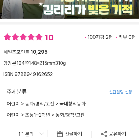
10
100자평 2편
리뷰 0편
세일즈포인트
10,295
양장본
104쪽
148*215mm
310g
ISBN 9788949162652
주제분류
신간알림 신청
어린이
>
동화/명작/고전
>
국내창작동화
어린이
>
초등1~2학년
>
동화/명작/고전
선물하기
공유하기