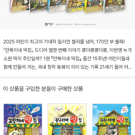
2025 어린이 최고의 기대작 밀리언 셀러를 넘어, 170만 부 돌파!
「만복이네 떡집」 드디어 열한 번째 이야기 쿵더쿵쿵더쿵, 이번엔 누가
소원 떡의 주인일까? 1권 『만복이네 떡집』 출간 15주년! 어린이들과
함께 만들어 가는, 국내 창작 동화의 의미 있는 기록 21세기 들어 어
린이책 분야 최고의 베스트셀러로 손꼽히는 「만복이네 떡집」 시리즈
11권이 출간되었다. 밀리언 셀러를 넘어 누적 판매 170만 부를 돌파
이 상품을 구입한 분들이 구매한 상품
한 「만복이네 떡집」은 제각기 결핍과 고민을 품은 아이들이 이야기마
다 새로운 주인공으로 등장하며, 꼬랑지가 만들어 내는 세상에 하나
밖에 없는 맞춤형 소원 떡을 통해 아이들의 웃음을 되찾아 주는 선한
판타지 동화다. 우리나라 어린이 동화의 시리즈물 붐을 불러일으킨
초대형 베스트셀러 시리즈로, 자극적인 콘텐츠 속에서도 건강하고 속
깊은 힐링 메시지를 전하며 어린이가 스스로 찾는 읽기 책으로 자리