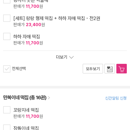
병아리 붓은 억울해
판매가
11,700
원
[세트] 랑랑 형제 떡집 + 하하 자매 떡집 - 전2권
판매가
23,400
원
하하 자매 떡집
판매가
11,700
원
더보기
전체선택
모두보기
만복이네 떡집 (총 16권)
신간알림 신청
꼬랑지네 떡집
판매가
11,700
원
장돌이네 떡집