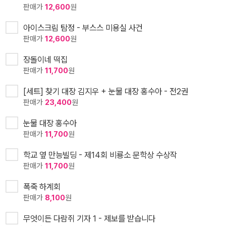
판매가
12,600
원
아이스크림 탐정 - 부스스 미용실 사건
판매가
12,600
원
장돌이네 떡집
판매가
11,700
원
[세트] 찾기 대장 김지우 + 눈물 대장 홍수아 - 전2권
판매가
23,400
원
눈물 대장 홍수아
판매가
11,700
원
학교 옆 만능빌딩 - 제14회 비룡소 문학상 수상작
판매가
11,700
원
폭죽 하계회
판매가
8,100
원
무엇이든 다람쥐 기자 1 - 제보를 받습니다