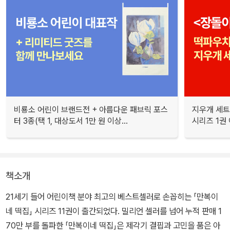
비룡소 어린이 브랜드전 + 아름다운 패브릭 포스
지우개 세트
터 3종(택 1, 대상도서 1만 원 이상...
시리즈 1권 
책소개
21세기 들어 어린이책 분야 최고의 베스트셀러로 손꼽히는 「만복이
네 떡집」 시리즈 11권이 출간되었다. 밀리언 셀러를 넘어 누적 판매 1
70만 부를 돌파한 「만복이네 떡집」은 제각기 결핍과 고민을 품은 아