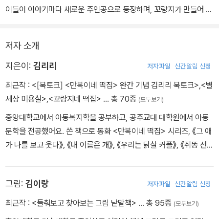
이들이 이야기마다 새로운 주인공으로 등장하며, 꼬랑지가 만들어 내
는 세상에 하나밖에 없는 맞춤형 소원 떡을 통해 아이들의 웃음을 되
찾아 주는 선한 판타지 동화다.
저자 소개
우리나라 어린이 동화의 시리즈물 붐을 불러일으킨 초대형 베스트셀
지은이:
김리리
저자파일
신간알림 신청
러 시리즈로, 자극적인 콘텐츠 속에서도 건강하고 속 깊은 힐링 메시
최근작 :
<[북토크] <만복이네 떡집> 완간 기념 김리리 북토크>
,
<별
지를 전하며 어린이가 스스로 찾는 읽기 책으로 자리 잡았다. 2021년
세상 미용실>
,
<꼬랑지네 떡집>
… 총 70종
(모두보기)
에는 어린이 뮤지컬로도 제작되었고 올해도 그 공연이 이어지고 있
중앙대학교에서 아동복지학을 공부하고, 공주교대 대학원에서 아동
다.
문학을 전공했어요. 쓴 책으로 동화 <만복이네 떡집> 시리즈, 《그 애
가 나를 보고 웃다》, 《내 이름은 개》, 《우리는 닭살 커플》, 《쥐똥 선
특히 올해는 1권 『만복이네 떡집』이 출간 15주년을 맞이해 더욱 뜻깊
물》, 《나의 달타냥》, 《화장실에 사는 두꺼비》, 《뻥이오, 뻥》, 《감정종
다. 학교와 도서관 강연을 통해 아이들의 적극적인 바람과 요청을 듣
합선물세트》, 《마법의 빨간 부적》, <이슬비 이야기> 시리즈와 <고재
고 이야기에 담아낸 김리리 작가와 애정 어린 마음으로 다음 권의 등
그림:
김이랑
저자파일
신간알림 신청
미 이야기> 시리즈, 청소년 소설 《어떤 고백》 등이 있어요. 《별세상
장인물을 기다리고 응원해 준 어린이 독자가 함께 쌓아 올린 시간이
미용실》은 《별세상 목욕탕》에 이은 제 두 번째 그림책이에요.
다.
최근작 :
<들춰보고 찾아보는 그림 낱말책>
… 총 95종
(모두보기)