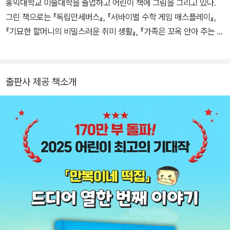
홍익대학교 미술대학을 졸업하고 어린이 책에 그림을 그리고 있다.
드디어 출간된 열한 번째 이야기, 『장돌이네 떡집』의 주인공은 장군
그린 책으로는 『독립만세버스』, 『서바이벌 수학 게임 매스플레이』,
이의 동생이자 사람이 되어 학교에 간 왕구리와 같은 반이 된 장돌이
『기묘한 할머니의 비밀스러운 취미 생활』, 『가족은 꼬옥 안아 주는 거
다. 친구들과 잘 어울리고 싶지만, 예민하고 참견하길 좋아하는 성격
야』, 『내 이름은 파리지옥』, 『내 이름은 태풍』, 『용감한 닭과 초록 행
탓에 친구들에게 고자질쟁이, 잔소리 대마왕, 잘난 척쟁이로 불리는
성 외계인』, 『쓰레기 반장과 지렁이 박사』 등이 있다.
장돌이를 위한 다양한 소원 떡이 등장한다.
출판사 제공 책소개