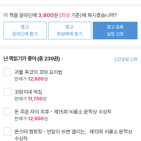
이 책을 알라딘에
3,800
원 (
최상
기준)에 파시겠습니까?
중고
중고
중고 등록
알라딘에 팔기
회원에게 팔기
알림 신청
난 책읽기가 좋아 (총 239권)
신간알림 신청
괴물 푸코의 꼬마 요리법
판매가
12,600
원
꼬랑지네 떡집
판매가
11,700
원
돈 주운 자의 최후 - 제15회 비룡소 문학상 수상작
판매가
12,600
원
몬스터 캠핑장 - 반달이 뜨면 열리는，제13회 비룡소 문학상
수상작