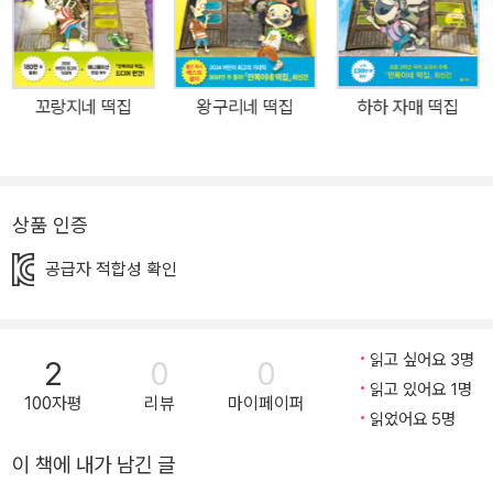
잡았다. 2021년에는 어린이 뮤지컬로도 제작되었고 올해도 그 공연
이 이어지고 있다. 특히 올해는 1권 『만복이네 떡집』이 출간 15주년
을 맞이해 더욱 뜻깊다. 학교와 도서관 강연을 통해 아이들의 적극적
꼬랑지네 떡집
왕구리네 떡집
하하 자매 떡집
인 바람과 요청을 듣고 이야기에 담아낸 김리리 작가와 애정 어린 마
음으로 다음 권의 등장인물을 기다리고 응원해 준 어린이 독자가 함
께 쌓아 올린 시간이다. 드디어 출간된 열한 번째 이야기, 『장돌이네
떡집』의 주인공은 장군이의 동생이자 사람이 되어 학교에 간 왕구리
상품 인증
와 같은 반이 된 장돌이다. 친구들과 잘 어울리고 싶지만, 예민하고 참
공급자 적합성 확인
견하길 좋아하는 성격 탓에 친구들에게 고자질쟁이, 잔소리 대마왕,
잘난 척쟁이로 불리는 장돌이를 위한 다양한 소원 떡이 등장한다. 싫
은 기억을 깜빡깜빡 잊게 되는 ‘흑임자떡’, 고마운 마음이 생겨나는 고
읽고 싶어요 3명
2
0
0
마워, ‘고구마떡’, 막힌 콧구멍이 솔솔 뚫리는 ‘솔방울떡’, 원하는 장소
읽고 있어요 1명
로 순간 이동 하는 ‘장떡’까지 이번에는 특별하게 네 가지 떡이 등장해
100자평
리뷰
마이페이퍼
읽었어요 5명
더욱 궁금증을 불러일으킨다. 이번 이야기에서는 생각지 못한 반가운
인물들이 깜짝 등장한다. 바로 만복이와 장군이! 개구리의 정체성을
이 책에 내가 남긴 글
숨긴 왕구리와 마음은 선하지만 표현이 서툰 장돌이의 우정이 기분