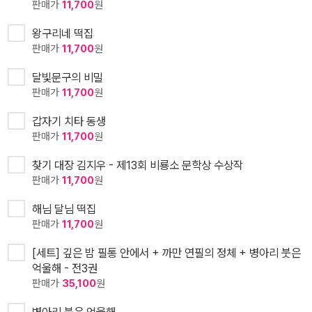
판매가
11,700
원
왕구리네 떡집
판매가
11,700
원
달빛문구의 비밀
판매가
11,700
원
갑자기 치타 동생
판매가
11,700
원
찾기 대장 김지우 - 제13회 비룡소 문학상 수상작
판매가
11,700
원
해님 달님 떡집
판매가
11,700
원
[세트] 깊은 밤 필통 안에서 + 까만 연필의 정체 + 병아리 붓은
억울해 - 전3권
판매가
35,100
원