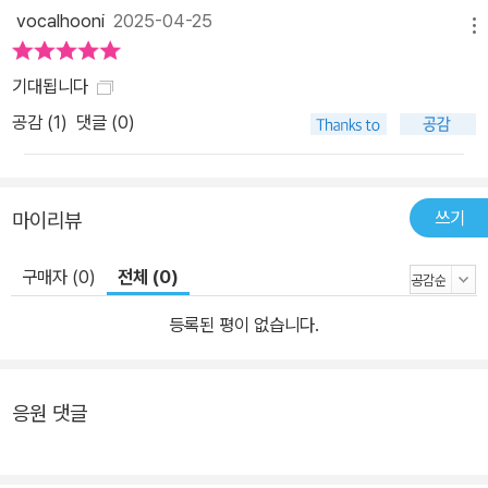
vocalhooni
2025-04-25
군이네 떡집 3. 소원 떡집 4. 양순이네 떡집 5. 달콩이네 떡집 6. 둥실
메뉴
이네 떡집 7. 랑랑 형제 떡집 8. 하하 자매 떡집 9. 해님 달님 떡집 10.
기대됩니다
왕구리네 떡집 11. 장돌이네 떡집
공감 (
1
)
댓글 (0)
쓰기
마이리뷰
구매자 (0)
전체 (0)
등록된 평이 없습니다.
응원 댓글