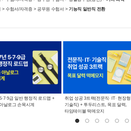
서
>
수험서/자격증
>
공무원 수험서
>
기능직 일반직 전환
 5·7·9급 일반 행정직 로드맵 +
취업 성공 3트랙(전문직· IT· 현장형
 아날로그 손목시계
기술직) + 투두리스트, 목표 달력,
타임테이블 떡메모지