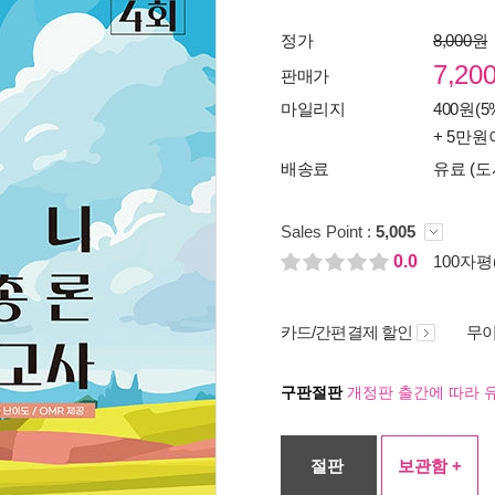
정가
8,000원
7,20
판매가
마일리지
400원(5
+ 5만원
배송료
유료 (도
Sales Point :
5,005
0.0
100자평(
카드/간편결제 할인
무이
구판절판
개정판 출간에 따라 
절판
보관함 +