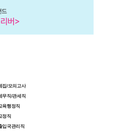
제집/모의고사
세무직/관세직
교육행정직
교정직
출입국관리직