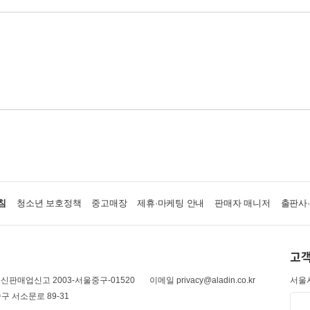
침
청소년 보호정책
중고매장
제휴·마케팅 안내
판매자 매니저
출판사
고객
신판매업신고 2003-서울중구-01520
이메일 privacy@aladin.co.kr
서울시
구 서소문로 89-31