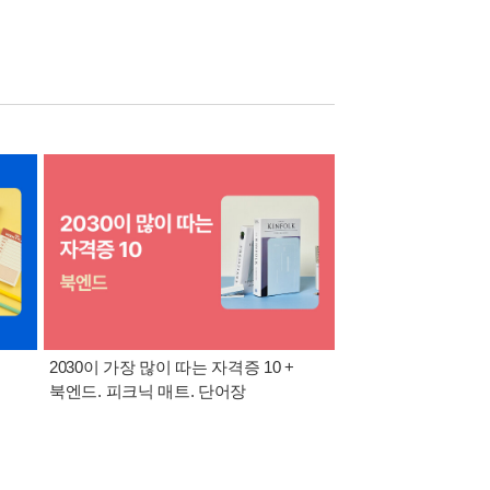
2030이 가장 많이 따는 자격증 10 +
반도체·공사공단 취업
북엔드. 피크닉 매트. 단어장
위한 올인원 + 아크릴