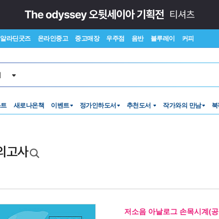
알라딘굿즈
온라인중고
중고매장
우주점
음반
블루레이
커피
서
스트
새로나온책
이벤트
정가인하도서
추천도서
작가와의 만남
북
모의고사
저소음 아날로그 손목시계(공