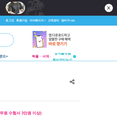
로그인
회원가입
마이페이지
고객센터
장바구니
(0)
펀드
북플
서재
투비컨티뉴드
창작플랫폼
투비컨티뉴드
무원 수험서 3만원 이상)