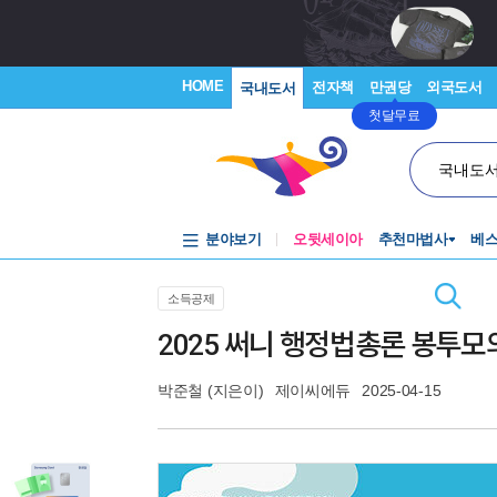
HOME
전자책
만권당
외국도서
국내도서
첫달무료
국내도
분야보기
오뒷세이아
추천마법사
베
소득공제
2025 써니 행정법총론 봉투
박준철
(지은이)
제이씨에듀
2025-04-15