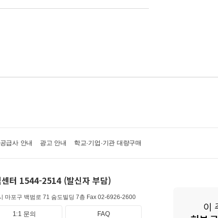
·공급사 안내
광고 안내
학교·기업·기관 대량구매
센터 1544-2514 (발신자 부담)
 마포구 백범로 71 숨도빌딩 7층
Fax 02-6926-2600
1:1 문의
FAQ