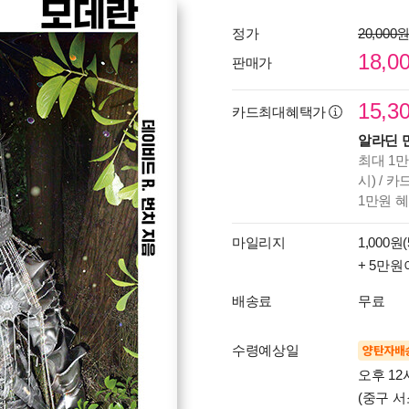
정가
20,000
18,0
판매가
15,3
카드최대혜택가
알라딘 
최대 1만
시) / 
1만원 
마일리지
1,000원(
+ 5만원
배송료
무료
수령예상일
양탄자배
오후 12
(중구 서