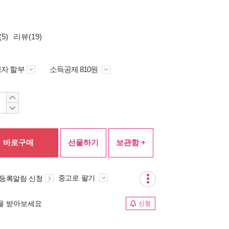
5)
리뷰(19)
자 할부
소득공제 810원
바로구매
선물하기
보관함 +
중고로 팔기
 등록알림 신청
림을 받아보세요
신청