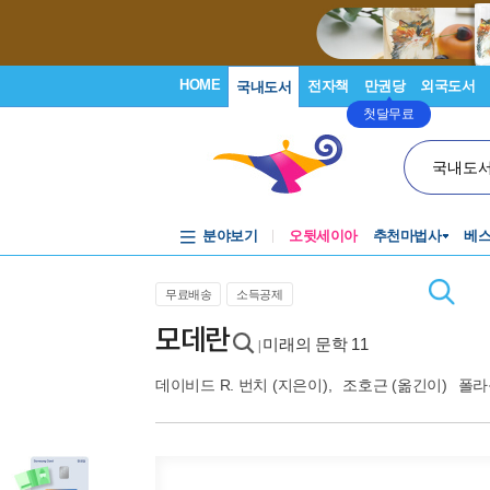
HOME
전자책
만권당
외국도서
국내도서
첫달무료
국내도
분야보기
오뒷세이아
추천마법사
베
무료배송
소득공제
모데란
미래의 문학 11
|
데이비드 R. 번치
(지은이),
조호근
(옮긴이)
폴라