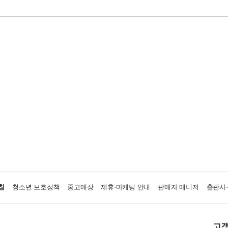
침
청소년 보호정책
중고매장
제휴·마케팅 안내
판매자 매니저
출판사
고객