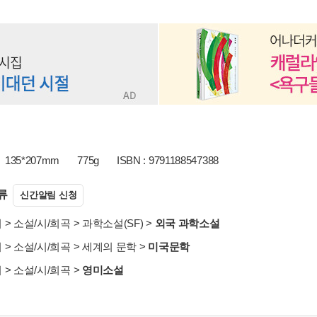
135*207mm
775g
ISBN : 9791188547388
류
신간알림 신청
서
>
소설/시/희곡
>
과학소설(SF)
>
외국 과학소설
서
>
소설/시/희곡
>
세계의 문학
>
미국문학
서
>
소설/시/희곡
>
영미소설