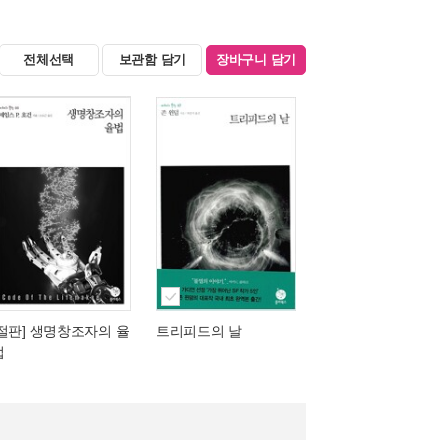
전체선택
보관함 담기
장바구니 담기
[절판] 생명창조자의 율
트리피드의 날
법