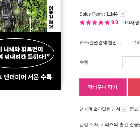
Sales Point :
1,144
9.8
100자평(
카드/간편결제 할인
무이
수량
장바구니 담기
전자책 출간알림 신청
중고
관심 저자, 시리즈의 출간 알