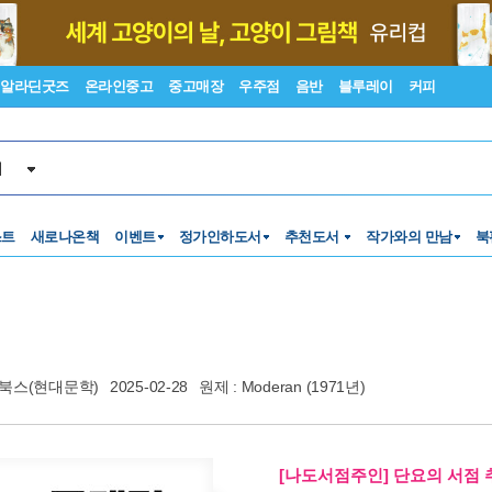
알라딘굿즈
온라인중고
중고매장
우주점
음반
블루레이
커피
서
스트
새로나온책
이벤트
정가인하도서
추천도서
작가와의 만남
북
북스(현대문학)
2025-02-28
원제 : Moderan (1971년)
[나도서점주인] 단요의 서점 