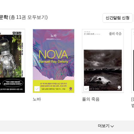
문학
(총 11권 모두보기)
신간알림 신청
노바
풀의 죽음
더보기