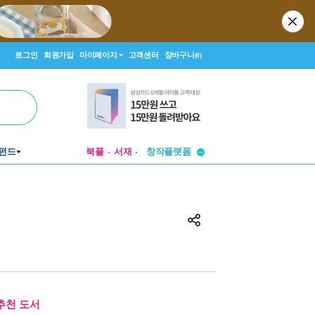
로그인
회원가입
마이페이지
고객센터
장바구니
(0)
투비컨티뉴드
펀드
북플
서재
창작플랫폼
투비컨티뉴드
추천 도서