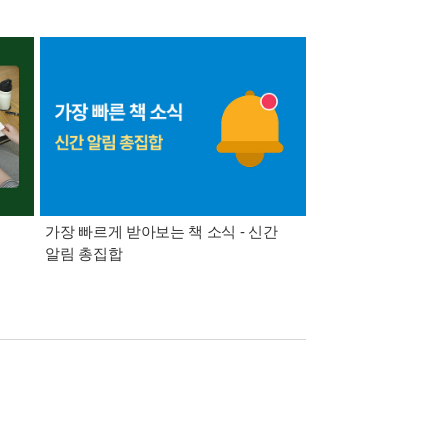
가장 빠르게 받아보는 책 소식 - 신간
경기컬처패스 1만원 
알림 총집합