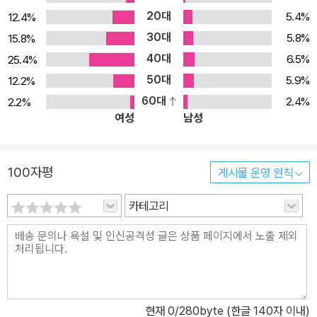
20대
5.4%
12.4%
30대
5.8%
15.8%
40대
6.5%
25.4%
50대
5.9%
12.2%
60대
2.4%
2.2%
여성
남성
100자평
게시물 운영 원칙
카테고리
현재
0
/280byte (한글 140자 이내)