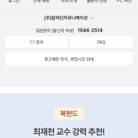
로그인
전체 메뉴
회사 소개
출판사 안내
PC 버전
수가 없으니까요.” (238)아까 다른 일에 대해서도 언급했지? 네가
나누는 것을 싫어했어. 아빠로서는 다아시를 백분 이해할 수 있겠구
무슨 말을하고 싶어 하는지 나도 알아. 그렇지만 그 사람을 비난하거
나. 더욱이 다아시는 무도회에서 관심 가는 여자도 없어서 지루할 뿐
(주)알라딘커뮤니케이션
나 그 사람에게 실망했다는 말로 내 마음을아프게 하지는 말아 줘. 그
이었어.찰스 빙리는 파트너를 바꾸어가면서춤을 추었는데, 제인하고
쪽에서 고의적으로 우리에게 상처를 준 거라고 생각하진 말자. 그건
1544-2514
일반문의 (발신자 부담)
만 두 번을 추었어. 그 사실을 알게된 베넷 부인은 빙리 씨가 제인에게
너무 성급한 판단이야. 혈기왕성한 젊은 남자가 항상 신중하고사려
청혼할지도 모른다면서 기대에 부풀어 올랐지. 제인은 마냥 성격 좋
1:1 문의
FAQ
깊은 행동만 할 거라고 기대할 수는 없는 거잖아. 자신의 허영심 때문
은사람이라서 다른 사람의 좋은 점만 보기 때문에 빙리에게도 호감을
에 스스로 속는 일도 많을거야. 여자들이 남자들의 관심을 너무 부풀
중고매장 위치, 영업시간 안내
가지고 있었어. 제인에 비해 동생 엘리자베스는사람을 볼 때 늘 의심
려서 받아들이는 게 문제야.”(271)숙모, 정말 너무 기뻐요! 숙모는 제
의 눈초리를 가지고 본단다. 어렸을 때부터 책읽기를 좋아했는데 그
게 새로운 활기와 생기를 선사해 주셨어요. 절망과 우울은이제 그만
것의 영향일 수도있겠구나. 무도회가 끝나고 빙리는 제인이 마음에
안녕을 고해야죠. 바위와 산 같은 자연에 비하면 남자 따위는 하잘것
든다고 다아시에게 이야기했고, 다아시는 제인이 웃음이 헤픈 것 같
없는 존재예요. 정말 멋진 여행이 될 거예요. 우리는 자기가 무얼 봤는
다는 평가를 했단다. …두 번째 사교 모임에서 다아시는엘리자베스를
지 제대로설명도 못하는 여행자는 되지 말아요. 우리가 갔던 곳을 생
다시 만났는데, 첫 만남에서 느끼지 못한 지적인 아름다움을 느끼고
생하게 기억하고 훤히 꿰고 있어야 해요. 호수와 산과 강이 머릿속에
그녀에게 관심을 갖게되어 춤을 권했단다. 그런데 엘리자베스는 춤
서 마구 뒤엉키게 해서는 안 돼요. 어느곳의 경치를 묘사할 때도 서로
추고 싶지 않다면서 거절했어. 당시 부잣집 잘 생긴 총각이 권한 춤을
엇갈린 주장을 하면서 말씨름을 해서는 절대 안 되죠. 여행에서 돌아
거절하는 것은 평범한 것은 아니었을 거야. 아마 다아시도 좀 당황했
온후 자기감정에 빠져서 지루한 여행담으로 다른 사람들을 괴롭히는
을 거야. 그뿐만 아니라 엘리자베스는 관습에얽매이지 않고 자기 의