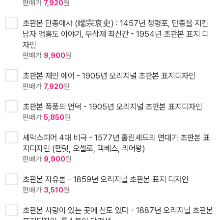
판매가
7,920
원
초판본 단종애사 (端宗哀史) : 1457년 청령포, 단종을 지킨
남자 엄흥도 이야기, 무삭제 최신간 - 1954년 초판본 표지 디
자인
판매가
9,900
원
초판본 제인 에어 - 1905년 오리지널 초판본 표지디자인
판매가
7,920
원
초판본 폭풍의 언덕 - 1905년 오리지널 초판본 표지디자인
판매가
5,850
원
셰익스피어 4대 비극 - 1577년 홀린셰드의 연대기 초판본 표
지디자인 (햄릿, 오셀로, 맥베스, 리어왕)
판매가
9,900
원
초판본 자유론 - 1859년 오리지널 초판본 표지 디자인
판매가
3,510
원
초판본 사랑이 있는 곳에 신도 있다 - 1887년 오리지널 초판본