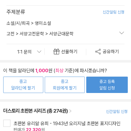
주제분류
신간알림 신청
소설/시/희곡
>
영미소설
고전
>
서양고전문학
>
서양근대문학
선물하기
공유하기
이 책을 알라딘에
1,000
원 (
최상
기준)에 파시겠습니까?
중고
중고
중고 등록
알라딘에 팔기
회원에게 팔기
알림 신청
더스토리 초판본 시리즈 (총 274권)
신간알림 신청
초판본 유리알 유희 - 1943년 오리지널 초판본 표지디자인
판매가
22,320
원