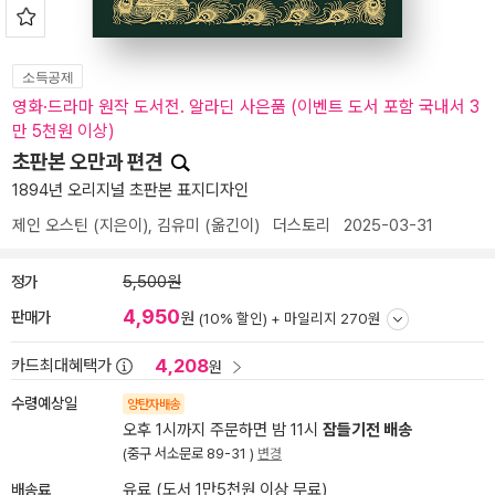
소득공제
영화·드라마 원작 도서전. 알라딘 사은품 (이벤트 도서 포함 국내서 3
만 5천원 이상)
초판본 오만과 편견
1894년 오리지널 초판본 표지디자인
제인 오스틴
(지은이),
김유미
(옮긴이)
더스토리
2025-03-31
정가
5,500원
4,950
판매가
원
(10% 할인) +
마일리지 270원
4,208
카드최대혜택가
원
수령예상일
양탄자배송
오후 1시까지 주문하면 밤 11시
잠들기전 배송
(중구 서소문로 89-31 )
변경
배송료
유료 (도서 1만5천원 이상 무료)