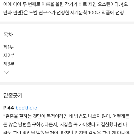
어에 이어 두 번째로 이름을 올린 작가가 바로 제인 오스틴이다. 《오
만과 편견》은 노벨 연구소가 선정한 세계문학 100대 작품에 선정되
었으며, 호주에서는 독자가 선정한 ‘역사상 최고의 책’ 1위에 올랐다.
또한 국립중앙도서관의 청소년 권장도서 등 우리나라의 각종 추천도
목차
서 목록에도 빠지는 일이 없다.
제1부
사람들이 이토록 찬사를 보내는 이유는 ‘아무나 쓸 수 없는 제인 오스
제2부
틴만의 특별함’이 작품 속에 내재되어 있기 때문이다. 《오만과 편견》
제3부
은 인류의 보편적인 감성을 따르면서도 그 안에 갇히지 않았고, 소설
의 묘미를 살리면서 통속적이지 않기에 사람들의 마음을 움직였고,
첫 문장부터 읽는 이를 이야기 속으로 끌어당긴다. 1894년 초판본
밑줄긋기
표지를 통해 제인 오스틴의 문학적인 감성을 직접 느껴보자.
P.44
bookholic
“결혼을 잘하는 것만이 목적이라면 네 방법도 나쁘지 않아. 어떻게든
돈 많은 남편을 구하겠다든지, 시집을 꼭 가야겠다고 결심했다면 나
라도 그런 방법을 택했을 거야. 하지만 언지의 감정은 그런 게 아니야.