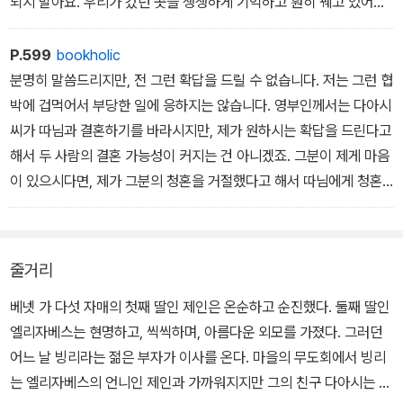
되지 말아요. 우리가 갔던 곳을 생생하게 기억하고 훤히 꿰고 있어야
해요. 호수와 산과 강이 머릿속에서 마구 뒤엉키게 해서는 안 돼요. 어
느 곳의 경치를 묘사할 때도 서로 엇갈린 주장을 하면서 말씨름을 해
P.599
bookholic
서는 절대 안 되죠. 여행에서 돌아온 후 자기감정에 빠져서 지루한 여
분명히 말씀드리지만, 전 그런 확답을 드릴 수 없습니다. 저는 그런 협
행담으로 다른 사람들을 괴롭히는 그런 여행자가 되면 절대 안 돼요.”
박에 겁먹어서 부당한 일에 응하지는 않습니다. 영부인께서는 다아시
씨가 따님과 결혼하기를 바라시지만, 제가 원하시는 확답을 드린다고
해서 두 사람의 결혼 가능성이 커지는 건 아니겠죠. 그분이 제게 마음
이 있으시다면, 제가 그분의 청혼을 거절했다고 해서 따님에게 청혼
을 할까요? 외람된 말씀이지만 영부인꼐서 제게 이런 부탁을 하시는
것부터 상식에 어긋난 일이고 더욱이 그런 부탁을 뒷받침할 만한 근
거도 전혀 설득력이 없군요. 제가 이런 논리에 넘어갈 거라고 생각하
줄거리
셨다면 저를 대단히 잘못 보신 겁니다. 조카분께서 영부인이 이 문제
에 관여할 권리는 분명 없으시다는 걸 말씀드리고 싶습니다. 그러니
베넷 가 다섯 자매의 첫째 딸인 제인은 온순하고 순진했다. 둘째 딸인
부디 더 이상 이 문제로 절 괴롭히지 말아 주시기 바랍니다.
엘리자베스는 현명하고, 씩씩하며, 아름다운 외모를 가졌다. 그러던
어느 날 빙리라는 젊은 부자가 이사를 온다. 마을의 무도회에서 빙리
는 엘리자베스의 언니인 제인과 가까워지지만 그의 친구 다아시는 그