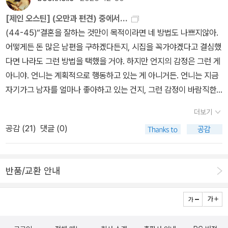
이 재출간되었단다. 다시 읽은 <오만과 편견>은 재미있게 잘 읽었단
[제인 오스틴] (오만과 편견) 중에서…
다. 20여 년 전에 읽었을 때도 이렇게재미있게 읽었나? 싶었어. 그럼
(44-45)“결혼을 잘하는 것만이 목적이라면 네 방법도 나쁘지않아.
바로 이야기를 해보자. 1.영국의 롱본이라는 시골 마을에살고 있는 베
어떻게든 돈 많은 남편을 구하겠다든지, 시집을 꼭가야겠다고 결심했
넷 부부에게는 다섯 명의 딸이 있었어. 첫째부터 제인, 엘리자베스, 메
다면 나라도 그런 방법을 택했을 거야. 하지만 언지의 감정은 그런 게
리, 키티, 리디아가그들이야. 베넷 부부의 이웃집인 네더필드 파크에
아니야. 언니는 계획적으로 행동하고 있는 게 아니거든. 언니는 지금
새로운 사람이 이사 왔는데, 젊은 갑부인 찰스 빙리 씨였어. 딸들이 아
자기가그 남자를 얼마나 좋아하고 있는 건지, 그런 감정이 바람직한
닌, 베넷 부인이 더 설렜단다. 자신의 딸들 중 한 명과 잘 엮이면 좋겠
건지에 대해서도 확신이 없단 말이야. 언니가 그 남자를 안 지 고작 보
더보기
다면서말이야. 김칫국도 이런 김칫국이 없구나. 당시 영국의 사회는
름밖에 안 됐어. 메리턴에서 그분과네 번 춤을 추었고, 그 사람 집에서
사교 모임은일상적인 활동이었어. 빙리는 마을 사람들과 친지들을 초
공감 (
21
)
댓글 (0)
아침에 한 번 본 적이 있고, 그후로 네 번인가 같이 식사를 했지. 그 정
대하여 무도회를 열었어. 빙리는 이 무도회에 누이들과 친구 다아시
도로 언니가 그 남자를 파악할 수는 없는 거잖아.” (106)사실 제겐 배
씨를 데리고 왔어. 다아시는잘 생겼을 뿐만 아니라 빙리보다 더 부자
려심이 부족합니다. 세상을 편하게 살아가기엔너무 고집이 세죠. 저
라는 소문이 돌았어. 그래서 많은 부인들에게 관심을 받게 되었어. 하
반품/교환 안내
는 다른 사람들의 어리석은 행동이나 부족한 점을 빨리 잊지 못합니
지만 다아시는 그런 관심을 싫어했고 오만하고 거만하게 이야기를 했
다. 저에게 무례한 사람들의 행동 역시 마찬가지죠. 그런 감정을 없애
더니, 부인들은바로 그를 멀리 했단다. 특히 베넷 부인은 다아시가 자
려고아무리 애를 써도 쉽사리 사라지지 않더군요. 저는 남을 잘 용서
신의 딸들을 무시해서 더욱 싫어했단다. 베넷 부인은 빙리 씨에게만
하지 못하는 성격인 것 같습니다. 한번 잘못 본 사람은 끝까지 좋아할
관심을 가졌어. 다아시는 성격상 춤도싫어하고 모르는 사람과 대화를