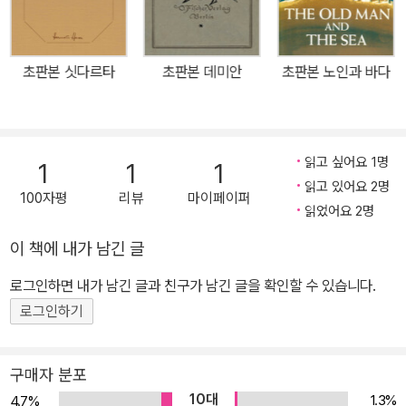
견》은 인류의 보편적인 감성을 따르면서도 그 안에 갇히지 않았고, 소
설의 묘미를 살리면서 통속적이지 않기에 사람들의 마음을 움직였고,
첫 문장부터 읽는 이를 이야기 속으로 끌어당긴다. 1894년 초판본
초판본 싯다르타
초판본 데미안
초판본 노인과 바다
표지를 통해 제인 오스틴의 문학적인 감성을 직접 느껴보자. “오만은
자신을 바라보는 관점에서 비롯된 것이고, 허영은 타인이 자신을 어
떻게 봐 줬으면 하는 것이지.”_본문 중에서 그렇다면 이 소설이 전 세
계적으로 사랑받고 무대에 설 수 있었던 까닭은 무엇일까. 사랑에 대
읽고 싶어요 1명
1
1
1
한 공감이나 시대적 배경에 대한 호기심 때문만은 아닐 것이다. 이 작
읽고 있어요 2명
100자평
리뷰
마이페이퍼
품이 200년이 지나도 전 세계인의 공감을 얻을 수 있었던 이유는 제
읽었어요 2명
인 오스틴 특유의 세밀한 포착력과, 타고난 입담 덕분이었다. 대개 걸
이 책에 내가 남긴 글
작의 기준은 바로 ‘보편적 감성’이 좌우한다. 세계인의 마음속에 새겨
로그인하면 내가 남긴 글과 친구가 남긴 글을 확인할 수 있습니다.
진 바로 그 작품! 이제 더스토리의 《오만과 편견》 스페셜 에디션을 읽
으며 210년 전에 창조된 걸작의 진한 향기에 흠뻑 취해 보자. “제인
로그인하기
오스틴은 모든 작가들이 꿈꾸는 하늘의 별과 같은 존재다.”_조앤 K.
롤링 “이 작품은 너무 가볍고 밝고 반짝거려서 그늘이 필요하다.”_ 제
구매자 분포
인 오스틴
10대
1.3%
4.7%