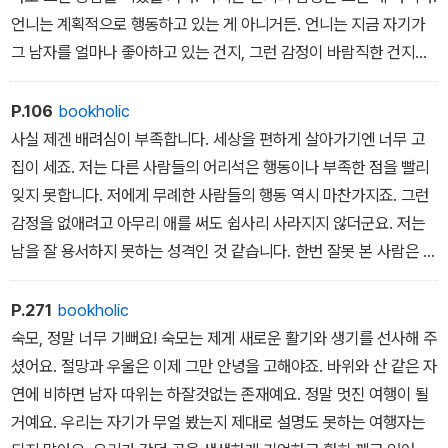
언니는 계획적으로 행동하고 있는 게 아니거든. 언니는 지금 자기가
그 남자를 얼마나 좋아하고 있는 건지, 그런 감정이 바람직한 건지에
대해서도 확신이 없단 말이야. 언니가 그 남자를 안 지 고작 보름밖에
안 됐어. 메리턴에서 그분과 네 번 춤을 추었고, 그 사람 집에서 아침
P.106
bookholic
에 한 번 본 적이 있고, 그 후로 네 번인가 같이 식사를 했지. 그 정도
사실 제겐 배려심이 부족합니다. 세상을 편하게 살아가기엔 너무 고
로 언니가 그 남자를 파악할 수는 없는 거잖아.”
집이 세죠. 저는 다른 사람들의 어리석은 행동이나 부족한 점을 빨리
잊지 못합니다. 저에게 무례한 사람들의 행동 역시 마찬가지죠. 그런
감정을 없애려고 아무리 애를 써도 쉽사리 사라지지 않더군요. 저는
남을 잘 용서하지 못하는 성격인 것 같습니다. 한번 잘못 본 사람은 끝
까지 좋아할 수가 없으니까요.”
P.271
bookholic
숙모, 정말 너무 기뻐요! 숙모는 제게 새로운 활기와 생기를 선사해 주
셨어요. 절망과 우울은 이제 그만 안녕을 고해야죠. 바위와 산 같은 자
연에 비하면 남자 따위는 하잘것없는 존재예요. 정말 멋진 여행이 될
거예요. 우리는 자기가 무얼 봤는지 제대로 설명도 못하는 여행자는