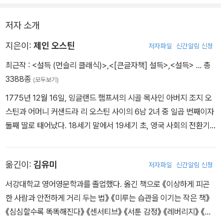
런 상황을 못마땅해 하며 훼방을 놓는다. 결국 떠나 버린 빙리를 생각
하며 슬퍼하는 언니 제인을 보자, 엘리자베스는 다아시를 미워하며
저자 소개
그에 대한 불신을 숨기지 않는다. 다아시는 자신의 지위와 체면 때문
에 엘리자베스에게 선뜻 용기 내어 다가가지 못하고 망설인다. 그러
지은이:
제인 오스틴
저자파일
신간알림 신청
던 중 엘리자베스에게 다아시가 보낸 편지가 도착하게 되고, 내용을
최근작 :
<설득 (먼슬리 클래식)>
,
<[큰글자책] 설득>
,
<설득>
… 총
읽은 엘리자베스는 다아시를 다시 보게 되는데…….
3388종
(모두보기)
1775년 12월 16일, 잉글랜드 햄프셔의 시골 목사인 아버지 조지 오
스틴과 어머니 커샌드라 리 오스틴 사이의 6남 2녀 중 일곱 번째이자
둘째 딸로 태어났다. 18세기 말에서 19세기 초, 영국 사회의 전환기
속에서 인간의 본성과 감정을 놀랍도록 세밀하게 그려낸 작가이다.
제인 오스틴은 무도회와 연애, 가족과 결혼 같은 소재를 통해 인간의
옮긴이:
김유미
저자파일
신간알림 신청
자존심, 편견, 이성, 감성, 그리고 사회적 위선을 재치 있게 드러냈다.
문체는 부드럽지만 결코 순응적이지 않았고, 풍자와 아이러니를 통해
서강대학교 영어영문학과를 졸업했다. 옮긴 책으로 《이상하게 피곤
여성의 내면과 사회적 위치를 정교하게 묘사했다. 남녀의 사회적 역
한 사람과 안전하게 거리 두는 법》 《미루는 습관을 이기는 작은 책》
할과 계급적 제약이 뚜렷했던 시대에 여성으로서 독립적인 창작 활동
《심심할수록 똑똑해진다》 《센서티브》 《서툰 감정》 《레버리지》 《휴