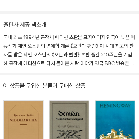
을 이어갔다. 오스틴은 생전 대부분의 작품을 익명으로 출간해야 했
먼 3.0》 《애거서 크리스티 단편집》 《오만과 편견》 《피카소의 색》
는데, 《이성과 감성》의 표지는 “어떤 숙녀에 의해(By a Lady)”로
《무엇으로 읽을 것인가》 《지식애》 《행복한 라디오》 《프로작네이션》
되어 있었고, 《오만과 편견》은 “《이성과 감성》의 저자가 쓴(By the
등이 있으며, 현재 바른번역 소속 번역가로 일하고 있다.
출판사 제공 책소개
Author of Sense and Sensibility)”로 소개되었다. 그녀의 본명 ‘J
ane Austen’이 처음 표지에 등장한 것은 사후 출간된 《설득》과 《노
국내 최초 1894년 공작새 에디션 초판본 표지이미지 영국이 낳은 여
생거 사원》부터였다. 대표작인 《오만과 편견》은 출간 이후 200년 넘
류작가 제인 오스틴의 연애학 개론 《오만과 편견》 이 시대 최고의 찬
게 사랑받으며, 수많은 영화와 드라마, 문학 작품에 영향을 미쳤다. 오
사를 받은 제인 오스틴의 《오만과 편견》 초판 출간 210주년을 기념
스틴이 창작해낸 작품 속 인물들은 지금도 여전히 살아 숨 쉬듯 생생
해 공작새 에디션으로 다시 돌아온 사랑 이야기 영국 BBC 방송은 두
하며, 특히 엘리자베스 베넷, 에마 우드하우스, 앤 엘리엇 등은 초기
번째 밀레니엄을 마감하여 ‘지난 천년 동안의 최고의 문학가’를 뽑는
페미니즘의 상징적 인물로 평가받는다. 제인 오스틴은 1817년, 41세
설문조사를 실시했다. 1위인 윌리엄 셰익스피어에 이어 두 번째로 이
이 상품을 구입한 분들이 구매한 상품
의 나이로 세상을 떠났다. 비록 짧은 생이었지만, 그녀의 대표적인 소
름을 올린 작가가 바로 제인 오스틴이다. 《오만과 편견》은 노벨 연구
설 여섯 작품은 “영국 소설의 정수이자 현대적 인간 심리의 기초”로
소가 선정한 세계문학 100대 작품에 선정되었으며, 호주에서는 독자
평가받고 있다.
가 선정한 ‘역사상 최고의 책’ 1위에 올랐다. 또한 국립중앙도서관의
청소년 권장도서 등 우리나라의 각종 추천도서 목록에도 빠지는 일이
없다. 사람들이 이토록 찬사를 보내는 이유는 ‘아무나 쓸 수 없는 제인
오스틴만의 특별함’이 작품 속에 내재되어 있기 때문이다. 《오만과 편