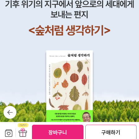
그런 여행자가 되면 절대 안 돼요.” (599-600)분명히 말씀드리지
도대로 말하고 행동했단다. 그것 때문에 빙리의 누이들의 눈 밖에 나
만, 전 그런 확답을 드릴 수 없습니다. 저는 그런 협박에 겁먹어서 부
기도 했어. 그런데 다아시가 엘리자베스에게 관심을 갖는 것을 알게
당한 일에 응하지는 않습니다. 영부인께서는다아시 씨가 따님과 결혼
되자, 빙리의누이 캐롤라인은 질투하기도 했어.…베넷 씨는 아들 없이
하기를 바라시지만, 제가 원하시는 확답을 드린다고 해서 두 사람의
딸만 다섯명이야. 딸에게는 상속을 할 수 없었나 봐. 그래서 베넷씨의
결혼 가능성이커지는 건 아니겠죠. 그분이 제게 마음이 있으시다면,
재산은 자매들의 사촌인 윌리엄 콜린스 씨에게 돌아가게 된대. 콜린
제가그분의 청혼을 거절했다고 해서 따님에게 청혼을 할까요? 외람
스는 목사인데 좀 멍청하고 아둔한사람으로 나온단다. 그런 콜린스
된 말씀이지만 영부인꼐서 제게 이런 부탁을하시는 것부터 상식에 어
씨가 집에 방문했어. 콜린스씨는 딸들 중에 한 명과 결혼하겠다고 이
긋난 일이고 더욱이 그런 부탁을 뒷받침할 만한 근거도 전혀 설득력
야기했어. 너무 당연하듯이 이야기를 하더구나. 콜린스가 와서 보니
이 없군요. 제가이런 논리에 넘어갈 거라고 생각하셨다면 저를 대단
제인이 가장 예뻐서 제인에게 청혼하려고 했으나, 베넷부인이 이야기
히 잘못 보신 겁니다. 조카분께서 영부인이 이 문제에관여할 권리는
하기를 제인은 곧 약혼한다고 해서, 두 번째로 예쁜 엘리자베스에게
분명 없으시다는 걸 말씀드리고 싶습니다. 그러니 부디 더 이상 이 문
청혼을 하려고 했어. 엘리자베스 성격상 그 청혼을 받아주겠니. 당시
제로 절 괴롭히지말아 주시기 바랍니다.
영국의 문화를 자세히모르긴 하지만 김칫국 먹는 것이 유행인가 보구
뒤로가
나.…엘리자베스의 이모이자 베넷 부인의여동생인 필립스 부인이란
기
사람이 있어. 필립스 부인의 초대로 이모의 아들인 데니와 데니의 군
대 친구위컴을 알게 되었어. 데니와 위컴은 모두 장교였는데, 위컴은
보관함담기
선물하기
장바구니
구매하기
다아시를 어렸을 때부터 알고 있었대. 엘리자베스는 위컴과 이야기를