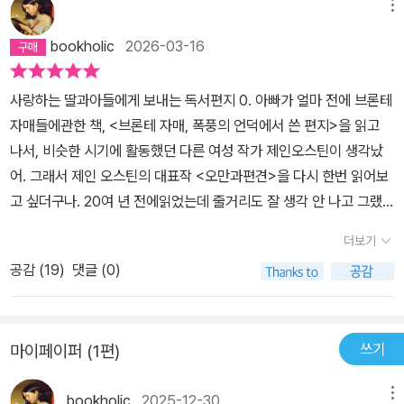
메뉴
bookholic
2026-03-16
사랑하는 딸과아들에게 보내는 독서편지 0. 아빠가 얼마 전에 브론테
자매들에관한 책, <브론테 자매, 폭풍의 언덕에서 쓴 편지>을 읽고
나서, 비슷한 시기에 활동했던 다른 여성 작가 제인오스틴이 생각났
어. 그래서 제인 오스틴의 대표작 <오만과편견>을 다시 한번 읽어보
고 싶더구나. 20여 년 전에읽었는데 줄거리도 잘 생각 안 나고 그랬
거든. 최근에 초반본 표지를 그대로 재출간해주는 것이 유행인데, 아
더보기
빠가 읽은 것은 초반본 표지로 출간한 <오만과 편견>이란다. 초판본
공감 (
19
)
댓글 (0)
표지라고 했지만 오늘날에 봐도 아주 좋더구나. 책값 지원을 받아서
책값도 무척 저렴하구나. 커피 한 잔 값.…인터넷 서점에서 작년 말쯤
부터올 초까지 제인 오스틴에 관한 책들이 눈에 많이 띄었어. 아빠가
쓰기
마이페이퍼 (1편)
최근에 읽어서 그런 것인가 싶었는데, 알고 보니 2025년 12월 16일
이 제인 오스틴 탄생 250주년이 되는 날이라고 하는구나. 250주년
bookholic
2025-12-30
메뉴
기념으로 관련된 책들이 많이 출간되었고, 제인 오스틴의작품들도 많