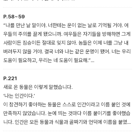
진홍색 여우의 눈은 커다랗고 황금빛이었다. 목소리는 다정하고
차분했다. 한마디로 믿음직한 목소리였다.
P.58~59
“우리가 찾는 동물을 네가 봤지 싶어. 네가 우리를 도와줄 것만
“나를 만난 날 말이야. 너한테는 운이 없는 날로 기억될 거야. 여
같구나.”
우들의 주의를 끌게 됐으니까. 여우들은 자기들을 방해하면 그게
레이너드가 말했다.
사람이든 짐승이든 절대로 잊지 않아. 놈들은 이제 너를 그냥 내
버려두지 않을 거야. 결국 너와 나는 같은 운명이 됐어. 너는 우리
도움이 필요하고, 우리는 네 도움이 필요해.”
굴속으로 들어가자 허센트가 고개를 들고 친근하게 으르렁거렸
다. 허센트는 자리에서 일어서지 않았다. 사일러스는 눈이 어둠에
P.221
익숙해지고 나서야 그 이유를 알았다. 손바닥에 눕혀도 될 만큼
새로 온 동물은 이렇게 말했습니다.
아주 작은 새끼 늑대 세 마리가 바닥에 배를 붙인 채 어미 배에 코
‘나는 인간이다.’
를 문지르고 있었다.
이 참견하기 좋아하는 동물은 스스로 인간이라고 이름 붙인 것에
“우리는 지금 네 도움이 필요해.”
만족하지 않았습니다. 눈에 띄는 것마다 이름 붙이기를 좋아했습
아이센그림이 말했다.
니다. 인간은 모든 동물과 식물과 골짜기와 언덕에 이름을 붙였습
니다. 단지 이름 붙이는 것으로만 그치지 않았습니다. 이번에는