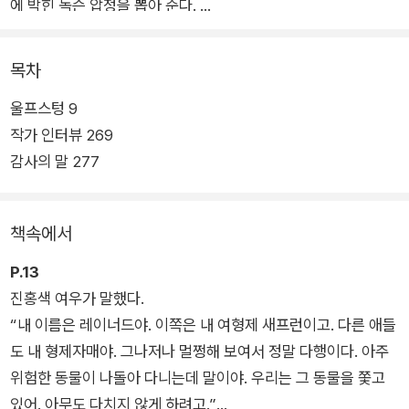
에 박힌 녹슨 압정을 뽑아 준다.
늑대가 숲으로 사라진 뒤, 이번엔 사람처럼 말하는 여우 ‘레이너
목차
드’ 패거리가 들이닥친다. 레이너드는 늑대가 어디로 갔는지 캐물
울프스텅 9
으며 사일러스를 몰아세우고, 어느새 이야기는 박진감 넘치는 판
작가 인터뷰 269
타지의 세계로 날아간다.
감사의 말 277
사일러스네 동네와 맞닿아 있지만 전혀 다른 질서와 법칙으로 움
직이는 신비의 숲, 그 숲에서 늑대들을 노예로 부리며 지하 도시
책속에서
‘어스’를 건설하는 독재자 레이너드, 강제 노동과 굶주림으로 동
료들을 모두 잃고 가까스로 탈출한 마지막 늑대 ‘아이센그림’과
P.13
‘허센트’, 허센트의 뱃속에서 무럭무럭 자라고 있는 새끼 늑대
진홍색 여우가 말했다.
들……. ‘수줍음 많고 모든 면에서 느린 아이’ 사일러스는 이토록
“내 이름은 레이너드야. 이쪽은 내 여형제 새프런이고. 다른 애들
낯설고 거친 세계에서 무사히 살아남아, 늑대들의 대변자 ‘울프스
도 내 형제자매야. 그나저나 멀쩡해 보여서 정말 다행이다. 아주
텅’으로 거듭날 수 있을까?
위험한 동물이 나돌아 다니는데 말이야. 우리는 그 동물을 쫓고
있어. 아무도 다치지 않게 하려고.”