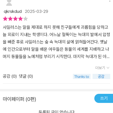
러스는 그의 언어 장애 때문에 학급의 거친 아이들에게 괴롭힘을
의 길을 찾아 걸어가야 합니다.길은 언제나 새로운 가능성을 향해
알게 될 것이다. 그럼 사일러스가 인간들에게 전할 이야기가 무엇
리가 되어준다는 것. 그것은 곧 그릇된 문명의 이기를 버리겠다는
당하고 있었다. 말 때문에 놀림을 받던 사일러스가 동물들과 있을
qkrskdud
2025-03-29
열려 있으니까.#동화 #동화책 #동화추천 #책육아 #고학년동화
일지 상상해보면 어떨까. 작가가 모험에서 돌아온 사일러스에게
다짐이면서소외된 자들을 비추는 능동적인 움직임이기도 하겠다
때는 하고자 하는 말을 잘 쏟아냈다. 그래서 이제는 말을 잘 할 수
#장편동화 #초등동화추천 #독서습관 #책소개 #책리뷰 #북리뷰
아무런 변화가 일어나지 않도록 한 이유가 있을 것이므로. **위
는 생각이 들었다.표면적으로 읽어도 서사적인 재미가 있지만, 늑
있을 거라 여겼던 사일러스는 실망했다. 학교로 돌아가자 이전과
#도서 #신간도서 #신간 #도서리뷰 #추천도서 #책추천 ​
리뷰는 출판사로부터 도서를 제공받아 작성했습니다**
대와 여우가 갖는 상반된 은유적 의미가 판타지와 절묘하게 엮여
사일러스는 말을 제대로 하지 못해 친구들에게 괴롭힘을 당하고
마찬가지로 입이 떨어지지 않았기 때문이다. 억압하고 강요하는
들어가'자연과 인간', '말의 힘' 등 다양한 주제를 깊이 생각해볼 수
늘 외로이 지내는 학생이다. 어느날 절뚝이는 늑대의 발에서 압정
말을 들으면 본인이 힘이 있다는 것을 잊어버리고 그 말 아래 굴
있는 여지를 주는 책이었다.
을 빼준 후로 사일러스는 숲 속 늑대의 삶에 얽혀들어간다. 옛날
복하게 된다. 이것은 말이 가진 힘을 악용하는 것이 분명하다. 사
에 인간으로부터 말을 배운 여우들은 동물의 세계를 지배하고 나
실 책 초반에는 여우와 늑대 중 누가 거짓말을 하고 있는지 분간
머지 동물들을 노예처럼 부리기 시작한다. 마지막 늑대가 된 아이
하기 어려웠다. 그만큼 노련한 거짓말은 듣는 사람의 판단을 흐린
센그림과 허센트는 여우에게서 벗어나고자 하나 여우들은 쉽게
다. 나를 위해주는는 것 같지만, 살살 꼬드겨 나를 이용하곤 한다.
더보기
놔주지 않는다.사일러스는 늑대의 편이 되어 함께 싸우고, 끝내
어쨌든 인간을 따라 하는 여우들의 공동체와 여우의 거짓말로 인
공감 (
0
)
댓글 (0)
여우의 우두머리 레이너스와 맞서게 된다. 현실에서 말더듬이 사
해 힘을 잃은 늑대, 그리고 그 늑대를 대신하여 해야 할 말을 전하
일러스는 늑대들과 함께일 때는 말이 자연스럽게 잘 나온다. 절체
는 인간 아이. 이 조합은 참 신비롭기도 하고, 아이디어가 참신하
절명의 순간 여우들을 설득시켜 위기를 벗어나는 사일러스는 말
다고 여겼는데, 책 말미에 실린 작가 인터뷰에서 아이디어의 근원
쓰기
마이페이퍼 (0편)
의 힘을 실감한다. 다시 현실로 돌아온 사일러스는 여전히 말더듬
을 알 수 있었다. 작가 샘 톰슨에게는 3명의 아들이 있는데, 한 아
이다. 하지만 소중한 친구를 위해 용기를 내고, 위기를 극복한 힘
이가 5살 무렵에 언어 장애를 조금 겪었다고 한다. 그는 늑대에
등록된 글이 없습니다