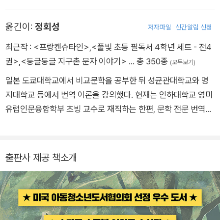
이에서 생활하며 작품 활동을 하고 있습니다.
옮긴이:
정회성
저자파일
신간알림 신청
최근작 :
<프랑켄슈타인>
,
<풀빛 초등 필독서 4학년 세트 - 전4
권>
,
<둥글둥글 지구촌 문자 이야기>
… 총 350종
(모두보기)
일본 도쿄대학교에서 비교문학을 공부한 뒤 성균관대학교와 명
지대학교 등에서 번역 이론을 강의했다. 현재는 인하대학교 영미
유럽인문융합학부 초빙 교수로 재직하는 한편, 문학 전문 번역가
로 활동하고 있다. 『피그맨』으로 2012년 IBBY(국제아동청소년
도서협의회) 아너리스트 번역 부문 수상자로 선정되었다. 옮긴
책으로 『톰 소여의 모험』, 『허클베리 핀의 모험』, 『월든』, 『에덴의
출판사 제공 책소개
동쪽』, 『뻐꾸기 둥지 위로 날아간 새』, 『1984』, 『첫사랑의 이름』,
『줄무늬 파자마를 입은 소년』, 『프랑켄슈타인』, 『런던 NW』 등이
있고, 지은 책으로는 『작은 영웅 이크발 마시』, 『친구』, 『책 읽어
주는 로봇』 등이 있다.