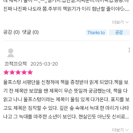
데 세탁기 울어 ㅡ.,ㅡ;;설거지.집안일.저녁준비.아이픽업.등등.아
하 도시 '어스'를 건설하며 군림합니다. 그의 말은 자신의 권력을
을 연상시키는데 역시 레이어드는 독재자가 된다. 자신의 권력을
는 말을 돌아볼 때다. 말이 칼이 되어서는 안 된다. 사람을 살리는
진짜 나진짜 나도라 쫌.주부의 책읽기가 이리 험난할 줄이야💦...
강화하는 도구로 작동합니다.반면 사일러스는 말더듬증 때문에
강화하고 유지하기 위해 어떤 일도 서슴지 않으며 저항 세력은 처
말이 되어야 한다. 기초 기본 교육은 말을 사용하는 마음가짐부터
제가 왜 느닷없이 하소연을 할까요.....오늘 지인짜 짜증이 좀 나
어려움을 겪지만, 그는 점점 자신의 목소리를 통해 거짓을 깨뜨리
단하고 도망자는 끝까지 추격한다. 늑대 아이센그림과 그의 짝 허
더보기
시작해야 한다. 조직의 리더라면 말을 주의 깊게 해야 한다. 말로
더란 말입니다.너무재밌어서 빨리 다 읽고 싶은데제가 할일이 왜
고 자유를 회복하는 무기로서의 말을 사용하기 시작합니다.이 작
센트를 찾아다니는 이유다. 노예로 부리던 마지막 늑대이다.아이
공감 (
0
)
댓글 (0)
조직의 분위기가 달라질 수 있다. 사용하는 말의 품격이 리더의
이리 많냐는 말입니다ㅠㅠ.,.와 진짜.쪼는맛 최고....미국 아동청
품의 클라이맥스는 사일러스와 레이너드가 원형 극장에서 벌이
센그림과 허센트가 자리를 비운 사이, 레이어드의 언변에 홀랑 넘
품격이 된다. 말할 수 있는 지위가 부여되었다고 해서 자유롭게
소년도서협의회 선정 우수 도서이자스파크 스쿨북 어워드 수상
는 설전입니다.레이너드는 '인간이야말로 독재자이고, 동물들은
어가 허센트의 새끼 세 마리를 빼앗긴 사일러스는 이제 그들을 구
말하는 것이 리더의 자리가 아니다. 꼭 필요한 말을 하는 사람이
작이래요...독특한 주제와 감동적인 서사가 있어요..언어 장애를
메뉴
인간의 노예일 뿐이다.'라며 사일러스에게 죄를 덮어씌우고, 사일
출하러 가야만 한다. 여기서부터 인간 아이와 늑대의 모험이 시작
리더다. 그래서 리더가 힘든 것이다.
가진 소년 사일러스가중심이 되어 이야기가 전개 됩니다.그는 자
끄적끄으적
2025-03-20
러스는 침묵 속에서 자신만의 방식으로 반격을 준비합니다.결국
된다. 아이센그림과 허센트, 사일러스를 주축으로 그들을 도와주
신만의 속도로 세상을 이해하며모험을 통해 성장하고 자기 자신
사일러스는 자신의 목소리를 통해 레이너드의 거짓을 무너뜨리
는 다른 동물들까지 합세하여 레이어드의 지하세계로 들어간다.
을 발견하는 과정을 그립니다.늑대들과 교감하며 성장하는 이야
며, 말이 억압의 도구가 아니라 자유를 위한 무기가 될 수 있음을
허센트의 새끼를 숨겨놓은 곳까지 가는 동안 배신자 때문에 위험
울프스텅 서평단을 신청하여 책을 증정받아 읽게 되었다.책을 보
기 인데요...독재자 여우 레이너드가 늑대들을 노예로 부리며지하
증명합니다.책 속에서 늑대와 여우는 서로 대비되는 두 가지 가치
에 처하기도 하고, 레이어드의 휘하에서 나온 반동세력이 아이센
기 전 제목만 보았을 땐 제목이 무슨 뜻일까 궁금했는데, 책을 다
도시를 건설하고 늑대들의 마지막 생존자 아이센그림과 허센트...
관을 상징합니다.- 늑대(아이센그림, 허센트)본능적으로 자유를
그림을 도와주기도 한다.마지막 관문은 레이어드와 사일러스가
읽고 나니 울프스텅이라는 제목이 울림 있게 다가온다. 표지를 보
낯설고 위험한 세계에늑대들의 대변자 울프스텅으로 거듭나며
추구하며, 계급이나 권력에 얽매이지 않습니다.인간의 언어를 배
원형무대 그레이트홀에서 펼치는 토론이다. 레이너드는 동물을
고도 제목은 짐작할 수 있다. 깊은 숲 속에서 늑대 한 마리가 나타
내면적 성장을 합니다....말의 힘과 상처를 섬세하게 다루고 있고
우지 않고, 그들만의 방식으로 살아가려 합니다.- 여우(레이너드,
착취하는 인간을 독재자로 규정하면서 단죄하겠다고 말하는데
나고 그 늑대를 마주한 소년이 보인다. 현실인듯 아닌듯 신비로워
언어가 자아 인식에 미치는 영향이정말 크다는걸 또 한번 느낍니
새프런)인간의 언어를 습득하고, 문명을 받아들이며, 지배와 권
자신도 똑같은 일을 저지르고 있다. 레이어드는 인간을 단죄하기
보이는 표지가 책의 분위기를 잘 드러낸다.'늑대들은 슬픔과 두려
다.....울프스텅은 현실과 환상세계를 넘나드는판타지 동화로,...
더보기