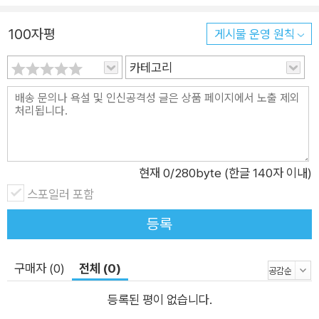
는 새끼 늑대들을 구하기 위해 어스에 잠입하지만, 궁극적으로는
레이너드의 독재를 무너트리고 자유를 되찾기 위해 싸운다. 말의
100자평
게시물 운영 원칙
힘, 말의 무게 이 모험담의 하이라이트는 말더듬증 사일러스와 교
묘한 달변가 레이너드가 원형 극장에서 설전을 벌이는 장면이다.
카테고리
이 싸움에서 지면, 사일러스는 새끼 늑대들을 되찾지 못할뿐더러
살아서 집으로 돌아갈 수도 없다. 어스에 사는 여우란 여우는 다
몰려와서 와글와글 떠드는 북새통 속에서 레이너드가 목청을 높
여 외친다. “너, 인간의 아이 사일러스! 너는 늑대들과 엉뚱한 모
험을 벌이면서 스스로 자유의 편에 서 있다고 생각했지? 독재의
현재
0
/280byte (한글 140자 이내)
굴레에서 벗어나려는 용감한 동물들을 돕는다고 믿었지? 웃기지
스포일러 포함
마. 인간이야말로 독재자야. 우리 같은 동물은 노예고. 하지만 나
등록
는 너희 인간으로부터 자유를 쟁취할 거야.”(본문 222쪽) 레이너
드는 인간들이 저지른 범죄에 대한 죗값으로 사일러스에게 사형
구매자 (0)
전체 (0)
을 선고한다. 언뜻 논리적인 흠결이라고는 없어 보이는 레이너드
의 공세 앞에서 사일러스는 말문이 막힌다. 무릎을 꿇고 눈을 꼭
등록된 평이 없습니다.
감은 채 한참 동안 침묵에 잠겨 있던 사일러스가 천천히 입을 연