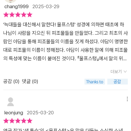
외된 존재들의 성장 서사를 깊이 탐구하는 작품을 주로 집필해왔
chang1999
2025-03-29
사일러스는 그들 사이의 이야기를 듣게 된다. 그리고 아이센그림
습니다. 《울프스텅》은 그의 대표적인 작품으로, 말을 더듬는 주
과 허센트의 아기들이 머무를 곳이 없어지자 사일러스의 집 다락
인공이 ‘목소리’의 힘을 깨닫고 성장하는 과정을 통해 언어와 권
방에 머물게 된다. 안심하고 지내며 살 수 있을 거라고 생각했지
'늑대들을 대신해서 말한다! 울프스텅' 성경에 의하면 태초에 하
력, 자유에 대한 깊이 있는 질문을 던집니다.이 작품은 미국 아동
만 또다시 여우들이 사일러스의 집으로 찾아오면서 아기 늑대들
나님이 사람을 지으신 뒤 피조물들을 만들었다. 그리고 최초의 사
청소년도서협의회 선정 우수 도서, 스파크 스쿨북 어워드 수상작
을 빼앗기는 것은 물론 사일러스의 집 또한 망가지게 된다. 사람
람인 아담을 통해 피조물들의 이름을 짓게 하셨다. 아담이 명명한
으로, 어린이와 청소년뿐만 아니라 성인 독자에게도 강한 울림을
의 언어를 배우고, 자신들이 지배하고 싶어 늑대들에게도 이름을
대로 피조물의 이름이 정해졌다. 아담이 사용한 말에 의해 피조물
주는 판타지 동화로 평가받고 있습니다.《울프스텅: 거짓을 이기
지어주었다는 레이너드. 같은 여우들 사이에서 계급을 만들고 지
의 특성에 맞는 이름이 붙여진 것이다. 『울프스텅』에서 말의 위력
는 말》은 자신의 목소리를 찾는 한 소년의 성장 이야기이자, 자유
배자와 피지배자로 나뉘어 살아가는 모습을 보이며 마치 자신이
이 드러나있다. 인간처럼 여우가 말을 할 수 있는 능력을 얻게 된
를 위한 투쟁을 담은 판타지 동화입니다. 주인공 사일러스는 말더
더보기
인간이라고 착각이라도 하는 듯 도시까지 만들어 군림하고 있는
다. 여우가 말을 함으로써 다른 동물들보다 우위에 서게 되었다.
듬증 때문에 친구들에게 괴롭힘을 당하며 소심한 성격으로 살아
공감 (
0
)
댓글 (0)
레이너드. 늑대들을 자신의 노예로 삼으려고 하는 레이너드 앞에
여우가 늑대를 이용하여 지하 도시를 건설하고 각종 동물들을 노
갑니다. 그러나 어느 날 거대한 늑대 아이센그림과 조우하면서,
서 사일러스는 과연 '울프스텅'처럼 늑대들을 위해서 자신의 목소
예로 부린다. 그럴 수 있었던 힘은 말에서 시작된다. 여우는 교활
그는 자신이 피할 수 없는 거대한 이야기의 중심으로 빨려 들어갑
리를 높일 수 있을까? 인간의 말을 구사하면서 인간의 논리로 자
한 동물로 등장한다. 여우가 하는 말들은 대부분 거짓이다. 간사
메뉴
니다.이 소설은 현실과 판타지를 넘나들며, '말'이라는 것이 어떻
신들의 무리를 지배하려고 하는 레이너드와 그런 레이너드의 위
함으로 다른 이들을 자신의 수하처럼 부린다. 늑대는 여우의 꾐에
leonjung
2025-03-20
게 자유를 억압하는 도구가 되기도 하고, 반대로 억압을 깨는 무
협을 피해 오직 늑대로 살아가려는 아이센그림과 허센트. 과연 사
속아 결국 종족이 모두 멸종당하게 될 위협에 처하게 된다. 마지
기가 되기도 하는지 보여주는 작품입니다.사일러스는 학교에서
일러스는 자신의 목소리를 높이며 한층 더 성장해갈 수 있을지 궁
막 남은 늑대는 새끼들을 보호하기 위해 결국 사람에게 도움을 요
괴롭힘을 당하는 '느린 아이'입니다. 그는 자신의 이름조차 제대
영국 작가 ‘샘 톰슨’의 <울프스텅>은 말을 더듬는 소심한 소년