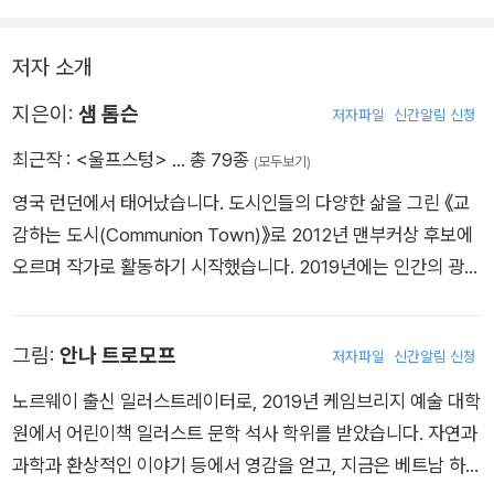
저자 소개
지은이:
샘 톰슨
저자파일
신간알림 신청
최근작 :
<울프스텅>
… 총 79종
(모두보기)
영국 런던에서 태어났습니다. 도시인들의 다양한 삶을 그린 《교
감하는 도시(Communion Town)》로 2012년 맨부커상 후보에
오르며 작가로 활동하기 시작했습니다. 2019년에는 인간의 광기
와 우정을 다룬 《조트(Jott)》로 영국 왕립 문학 학회 앙코르상 최
종 후보에 오름으로써 영국 문단의 주목을 받았습니다. 현재 아일
그림:
안나 트로모프
저자파일
신간알림 신청
랜드 벨파스트 퀸스 대학교에서 문예 창작을 가르치고 있으며, 아
내와 세 자녀를 비롯해 낡은 수건을 좋아하는 개, 개의 가장 친한
노르웨이 출신 일러스트레이터로, 2019년 케임브리지 예술 대학
친구이지만 개의 권위를 인정하지 않는 고양이와 함께 살고 있습
원에서 어린이책 일러스트 문학 석사 학위를 받았습니다. 자연과
니다. www.samthompsonwriter.com
과학과 환상적인 이야기 등에서 영감을 얻고, 지금은 베트남 하노