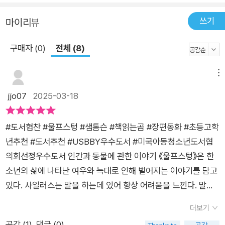
다. 목구멍 속에 갇혀 있던 사일러스 자신의 이야기가 밖으로 터
쓰기
마이리뷰
져 나오면서 마침내 반전이 시작된다. 말은 거짓을 퍼트리고 자유
를 억압하는 위험한 것이면서, 반대로 거짓을 물리치고 자유를 지
구매자 (0)
전체 (8)
키는 무기가 되기도 한다. 저자 샘 톰슨은 말 때문에 고초를 겪는
주인공 사일러스를 내세워, 독자에게 말의 힘과 무게에 대해서 생
메뉴
각해 보게 만든다. 나아가 빛이 될 수도 있고 어둠이 될 수도 있는
jjo07
2025-03-18
말을 어떻게 잘 쓸 것인지 고민해 보게 한다. 다시, 새로운 길 위
에서 이 이야기는 길 위에서 시작해서 길 위에서 끝난다. 사일러
스와 아이센그림이 자전거 길에서 만나 이야기가 시작되었듯, 사
#도서협찬 #울프스텅 #샘톰슨 #책읽는곰 #장편동화 #초등고학
일러스와 늑대 가족이 각자 제 갈 길로 흩어지면서 이야기가 마무
년추천 #도서추천 #USBBY우수도서 #미국아동청소년도서협
리된다. 환상의 세계에서 ‘울프스텅’으로 거듭난 뒤 집으로 돌아
의회선정우수도서 인간과 동물에 관한 이야기 《울프스텅》은 한
온 사일러스 앞에는 이전과 조금도 달라지지 않은 현실이 기다린
소년의 삶에 나타난 여우와 늑대로 인해 벌어지는 이야기를 담고
다. 사일러스는 여전히 말을 더듬고, 학교의 악당들은 변함없이
있다. 사일러스는 말을 하는데 있어 항상 어려움을 느낀다. 말을
사일러스를 괴롭히며, 부모는 사일러스에게 무슨 일이 있었는지
하지 못하는 것이 아닌, 언어를 내뱉는 행위 자체에 대한 어려움
더보기
조금도 눈치채지 못한다. 현실에 낙담한 채 늑대 가족을 찾아온
을 느낀다. 그런 사일러스의 행동은 같은 반 친구들에게는 놀림거
공감 (
1
)
댓글 (0)