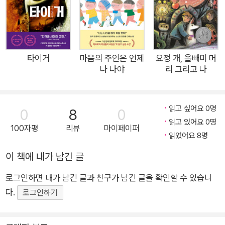
러스는 아이센그림과의 예기치 않은 만남으로 인해, 매 순간 스스
로 결단하고 행동해야 살아남을 수 있는 역동적인 세계로 건너간
다. 학교에서는 투명 인간처럼 굴고 집에서는 ‘느린 아이’라는 딱
지를 단 채 부모의 걱정을 샀지만, 이제 더는 머뭇거릴 틈이 없다.
타이거
마음의 주인은 언제
요정 개, 올빼미 머
나 나야
리 그리고 나
독재자 레이너드 일당과 맞서려면 지금 당장 행동해야 한다. 사일
러스는 늑대 등에 매달려 바람처럼 달리고, 가파른 언덕을 데굴데
굴 구르고, 칠흑처럼 캄캄한 동굴 속을 작은 벌레처럼 꿈틀꿈틀
읽고 싶어요 0명
0
8
0
기고, 땅속 깊이 굽이굽이 뻗은 지하 도시 어스를 종횡무진한다.
읽고 있어요 0명
100자평
리뷰
마이페이퍼
제 목숨을 지키기 위해서, 절멸 위기에 몰린 늑대 가족을 구하기
읽었어요 8명
위해서, 그리고 독재자 레이너드에게 빼앗긴 자유와 정의를 되찾
이 책에 내가 남긴 글
기 위해서. 빼앗긴 자유를 되찾기 위한 싸움 사일러스의 모험은
신나고 즐겁기는커녕 시종일관 고난의 연속이고 걸핏하면 위기
로그인하면 내가 남긴 글과 친구가 남긴 글을 확인할 수 있습니
에 빠진다. 판타지 공간에서도 사일러스는 말더듬증으로 괴로워
다.
로그인하기
하고, 심지어는 레이너드의 사탕발림에 속아서 새끼 늑대들을 빼
앗기기까지 한다. 이후 이야기는 레이너드가 새로운 노예 계급으