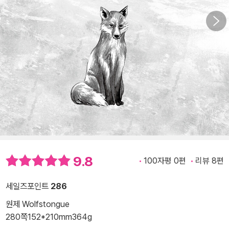
9.8
100자평 0편
리뷰 8편
세일즈포인트
286
원제 Wolfstongue
280쪽
152*210mm
364g