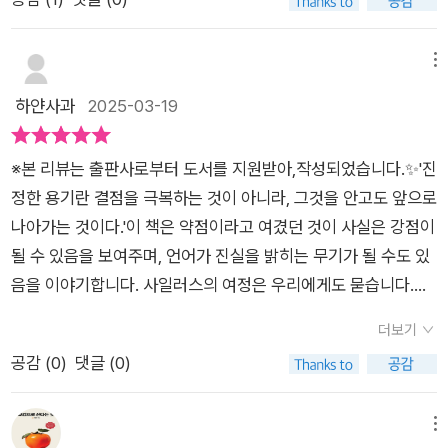
사일러스에게 허센트가 함께 떠나자고 권하지만, 사일러스는 이
리가 되고 만다. 그래서인지 언제나 혼자 있는 모습이 발견되곤
렇게 대답한다. “늑대로 살면 좋겠지. 하지만 나는 인간이고, 다
한다. 집으로 가던 길 사일러스는 한 마리 늑대를 만난다. 늑대와
른 인간들과 살아야 해. 말을 하면서. 인간들에게 전할 이야기가
마주하고 도망쳐야 할지 그대로 있어야 할지 고민하던 사일러스
메뉴
있어.”(본문 267~278쪽) 사일러스의 말은 모험을 포기하고 현
는 절뚝거리는 늑대의 모습을 발견하게 되고 늑대의 앞발에 박힌
하얀사과
2025-03-19
실에 안주하겠다는 소리로 들리기도 하지만, 사실은 자기만의 방
압정을 빼준다. 그렇게 늑대의 이름이 '아이센그림'이라는 것을
식으로 새로운 길을 찾아 나아가겠다는 선언이다. 《울프스텅: 거
알게 된 사일러스. 인간의 말을 구사하는 늑대, 그리고 '아이센그
※본 리뷰는 출판사로부터 도서를 지원받아,작성되었습니다.✨️'진
짓을 이기는 말》은 다시 길 위에 선 사일러스를 통해, 어떤 난관
림'이 숲으로 가고 난 후 나타난 두 마리 여우인 레이너드와 새프
정한 용기란 결점을 극복하는 것이 아니라, 그것을 안고도 앞으로
앞에서도 멈춰 서지 말고 자기만의 길을 찾아 걸어가라고 말한다.
런은 사일러스에게 '아이센 그림'이 어디로 갔는지 묻지만 사일러
나아가는 것이다.'이 책은 약점이라고 여겼던 것이 사실은 강점이
길은 언제나 새로운 가능성을 향해 열려 있으니 말이다.
스는 제대로 된 말이 아닌 옹알거림만을 내뱉을 뿐이었다. 그런
될 수 있음을 보여주며, 언어가 진실을 밝히는 무기가 될 수도 있
모습을 보며 비웃던 여우들, 그리고 돌아가면서 사일러스의 발목
음을 이야기합니다. 사일러스의 여정은 우리에게도 묻습니다.
을 물어버리는 새프런때문에 피투성이가 되는 사일러스의 모습
💭“당신은 자신의 목소리를 찾았는가?”말을 더듬는 소년이 결국
이 그려진다. 사일러스에게 은혜라도 갚으려는 듯 데리고 가서 치
더보기
‘울프스텅’, 늑대의 목소리가 되었듯이, 우리도 언젠가는 우리의
료를 해주는 아이센그림. 그렇게 시작된 아이센그림과 사일러스
공감 (
0
)
댓글 (0)
진실을 말할 수 있는 순간을 맞이하게 될 것입니다. 그리고 그 순
의 인연은 예기치 않은 사건들을 몰고 온다. 아일랜드 그림을 찾
간, 우리의 말은 거짓을 이기는 힘을 가지게 될 것입니다.샘 톰슨
기 위해 여우떼를 데리고 와서 사일러스를 위협하는 레이너드, 그
(Sam Thompson)은 영국 출신의 소설가로, 언어와 정체성, 소
메뉴
런 사일러스를 구하기 위해 오는 아이센그림. 그런 일을 겪으면서