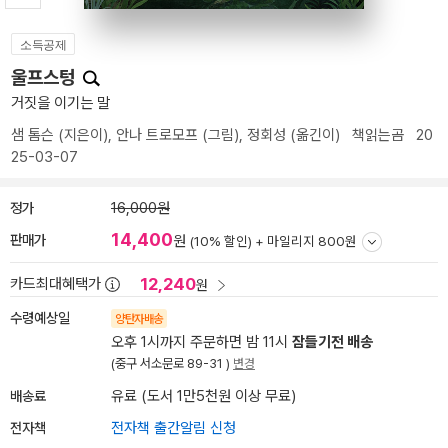
소득공제
울프스텅
거짓을 이기는 말
샘 톰슨
(지은이),
안나 트로모프
(그림),
정회성
(옮긴이)
책읽는곰
20
25-03-07
정가
16,000원
14,400
판매가
원
(10% 할인) +
마일리지 800원
12,240
카드최대혜택가
원
수령예상일
양탄자배송
오후 1시까지 주문하면 밤 11시
잠들기전 배송
(중구 서소문로 89-31 )
변경
배송료
유료 (도서 1만5천원 이상 무료)
전자책
전자책 출간알림 신청