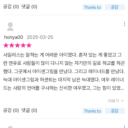
력을 추구합니다.늑대들을 노예로 삼아 자신들의 도시 '어스'를
위해 사일러스를 죽이겠다고 한다. 여기서 사일러스는 말을 더듬
움이라는 단어를 여우들에게 배우기 전에는 무엇이 슬픔이고 두
따뜻한 울림이 있습니다....아이들 뿐만 아니라어른이 읽어도 너
공감 (
0
)
댓글 (0)
건설합니다.이러한 대비는 문명이 자연을 지배하려는 욕망과, 자
지 않으며 당당하게 논리적으로 연설했다. 여우의 모순을 반박하
려움인지 알지 못했다. 하지만 이제는 알 뿐 아니라 느낄 수도 있
무 감동이 있습니다....📖 P57그렇게 늑대들은 여우들을 위해 일
연이 자유를 지키려는 본능 사이의 갈등을 보여줍니다.📌'늑대들
며 언어로 대상을 규정할 수 없음을 설파한다. 늑대는 늑대만의
었다.'(p.54)'말'이 갖는 힘이자 문명이 갖는 힘이라고도 볼 수 있
했고,일하면서 죽어 갔다.일이 너무 고되고 힘들어서 죽는가 하
은 이기지도 지지도 않아. 늑대들은 또 주인도 노예도 아니야. 늑
정체성이 있음을 정의한 것이다. 사일러스는 거짓을 이기는 말을
겠다. 이 부분을 읽는데, 늑대가 '자연', 여우가 '인간'인 것처럼 읽
메뉴
면,먹는 것이 형편없어서 죽기도 했다.그리고 죽지 말아야 할 이
대는 그냥 늑대인 거라고.'늑대들은 결코 인간의 언어로 정의될
하게 되었다. 울프스텅의 역할을 톡톡히 해낸 인간 아이 사일러스
히기도 했다. 자연에게 끊임없이 문명의 잣대를 들이대는 인간의
honya00
2025-03-25
유를 찾을 수 없어서 죽었다...📖 P137'인간들은 모든 관계를 이
수 없는 존재이며, '늑대는 그저 늑대일 뿐'이라는 말이 반복되는
는 현실 세계로 돌아온다. 모험은 끝났고 책장도 얼마 남지 않았
모습처럼 느껴졌기 때문이다.''인간들은 모든 관계를 이기느냐 지
기느냐 지느냐로 나누어 생각해.하지만 사냥은 그렇지 않아.우리
것도 이 때문일 것입니다.📌'늑대로 살면 좋겠지. 하지만 나는 인
기에 독자는 기대할 수밖에 없다. 사일러스가 자신을 놀리는 아이
느냐로 나누어 생각해. 하지만 사냥은 그렇지 않아. 우리는 이기
는 이기지 않았어.우리가 죽인 사슴은 지지 않았고.우리에게 목숨
사일러스는 말하는 게 어려운 아이였다. 혼자 있는 게 좋았고 그
간이고, 다른 인간들과 살아야 해. 말을 하면서. 인간들에게 전할
들에게 더듬지 않고 당당하게 말하는 모습을. 그러나 아무것도 변
지 않았어. 우리가 죽인 사슴은 지지 않았고.''(p.137)자연(야생)
을 내준 거야.우리는 그걸 받아들인거고.우리와 사냥감 사이에 일
런 연유로 사람들이 많이 다니지 않는 자기만의 길로 하교를 하곤
이야기가 있어.' 사일러스는 여전히 말을 더듬고, 학교에서는 여
하지 않았다. 사일러스는 자신의 경험이 무슨 의미가 있는 것인지
은 약육강식의 공간이라고 보는 것도 끝없는 인간의 이기적인 시
어나는 일을너희 인간들은 단순히 죽인다는 말로표현하지만 절
했다. 그곳에서 아이센그림을 만났다. 그리고 레이너드를 만났다.
전히 괴롭힘을 당하지만, 이제 그는 자신만의 방식으로 세상과 맞
의문이 들었고 답답했다. 아이센그림을 다시 만나게 되었고 늑대
선이 아닌가 하는 생각이 들었다. '약육강식'의 이분법적인 생각
대로 그렇지 않아.그건 어디까지나 자연의 법칙에 따르는 일이야.
늑대 아이센그림과 허센트는 마지막 남은 늑대였다. 여우 레이너
서려 합니다. 늑대들과 함께하는 판타지 세계에서 벗어나, 현실에
는 그들의 세계로 같이 가자고 했지만 사일러스는 인간 세상을 선
은 모든 관계를 단순화하기 때문에 인간의 세계에서는 이를 편리
야만적인 행위도,살생도 아니라고.'..@bearbooks_publishers
드는 사람의 언어를 구사하는 신비한 여우였고, 그는 힘이 있었
서 스스로를 증명하려는 그의 선택은 더 큰 용기와 결단을 보여줍
택한다. 인간들에게 전할 이야기가 있다며. 사일러스가 늑대와 나
하게 취한다. 이러한 인간중심적인 시선이 자연을 야만의 공간이
#책읽는곰출판사 로부터 #도서지원 받았습니다.소중한책 감사
다. 인간의 언어를 구사한다는 힘 때문에 늑대들은 여우에게 꼼작
니다.말이 가진 힘, 자유를 위한 투쟁, 그리고 성장하는 한 소년의
눈 우정, 동물들과 함께하는 모험은 스토리텔링의 매력에 흠뻑 빠
라고 여기게 만드는지도 모르는 일이다.''하지만 나는 인간이고,
더보기
합니다.
못했다. 그대로 억압하는 힘에 짓눌렸다. 여우의 말은 상당히 날
이야기!읽고 나면 긴 여운이 남는 작품입니다.📚이 책을 덮고 나
져들게 만든다. 이 책을 읽는 어린이 독자들은 인간처럼 지배자가
다른 인간들과 살아야 해. 말을 하면서. 인간들에게 전할 이야기
공감 (
0
)
댓글 (0)
카롭고, 속을 긁는 요소를 갖추고 있었다. 힘이 아닌, 말로 가둬버
면, 우리도 사일러스처럼 자신의 목소리를 내기 위해 용기를 내야
되려는 여우의 행동을 보며 인간의 행동을 반성하게 될 것이다.
가 있어.'' (p.267~268)이 책의 제목인 '울프스텅'의 의미가 비로
리는 인간의 모습과 굉장히 흡사하다는 느낌을 받았다. 사실 사일
한다는 메시지를 가슴에 새기게 됩니다.어떤 난관이 닥쳐도, 자신
인간이 대상에 규정하여 표현하는 말 속에 독재성이 들어있음도
소 선명해지는 순간이었다. 늑대들의 혀가 되고, 입이 되고, 목소
메뉴