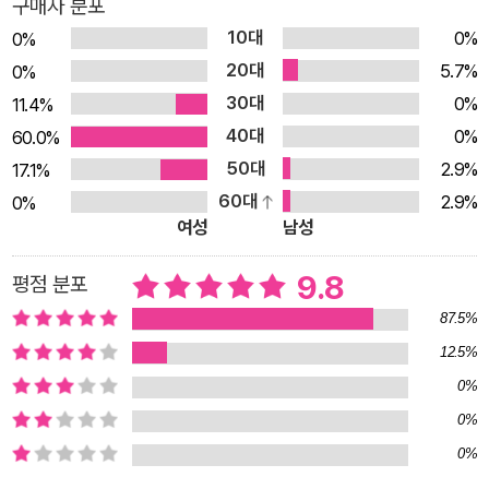
구매자 분포
로 개조하려 끌고 간 새끼 늑대들을 되찾기 위한 험난한 여정으로
10대
0%
0%
이어진다. 사일러스와 아이센그림과 허센트는 얼룩 고양이 ‘티볼
20대
5.7%
0%
트’, 큰까마귀 ‘코랙스’, 도망자 여우 ‘토드’를 동지로 규합해 어스
30대
0%
11.4%
로 잠입한다. 가히 ‘어벤저스’라고 불러도 좋을 사일러스 일행은
40대
0%
60.0%
온갖 우여곡절을 겪으며 새끼 늑대들이 갇힌 수용소에 다다르고,
50대
2.9%
17.1%
마침내 레이너드 일당과 목숨을 건 싸움을 벌인다. 사일러스가 불
60대
2.9%
0%
완전하고 약한 아이인 데 반해, 레이너드는 놀랍도록 능수능란하
여성
남성
고 강인한 캐릭터다. 레이너드는 인간에게서 배운 말과 탁월한 웅
변술을 이용해 숲의 지배자가 된 뒤, 땅속 깊은 곳에 지하 도시 어
9.8
평점 분포
스를 건설한다. 어스는 강력한 계급 사회이자 통제 사회다. 지표
87.5%
면 가까이에는 가난한 여우들이 사는 쪽방이 즐비하고, 땅속으로
12.5%
내려갈수록 더 부유하고 더 큰 권력을 쥔 여우들이 사는 고급 주
0%
거지가 조성되어 있다. ‘빨간 스카프’라고 불리는 경비대가 온종
0%
일 도시 구석구석을 감시하고, ‘하얀 스카프’라는 친위대가 레이
0%
너드를 그림자처럼 경호한다. 사일러스와 동료들은 표면적으로