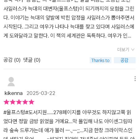
금함에 읽다 보면 어느새 이야기가 끝이 나버린, 가독성 좋은 초
청하게 된다. 평상시에는 말을 잘하지 못하는 주인공 사일러스는
로 말하지 못해 친구들에게 '사일런트 사일런스(Silent Silenc
사일러스가 늑대의 대변자(울프스텅)이 되기까지의 모험을 그린
등 고학년을 위한 장편 동화 《울프스텅》이었다.출판사에서 진행
신기하게 동물들 앞에서는 꼭 필요한 말들을 할 수 있게 된다. 늑
e)'라는 별명으로 불리며 조롱받습니다. 그러나 그의 삶은 아이센
다. 이야기는 늑대의 앞발에 박힌 압정을 사일러스가 뽑아주면서
한 서평단 모집을 통해 도서를 제공받고 주관적으로 쓴 글입니다.
대를 구하고 교활한 여우를 쫓아낼 수 있었던 것은 사일러스의 시
그림을 도와주면서 완전히 바뀌게 됩니다.현실 속에서 수동적인
시작된다. 그리고 여우가 나타나 늑대를 찾고 있다며 사일러스에
#책블로그 #북블로그 #책스타그램 #북스타그램
기적절한 말의 힘 때문이었다. '거짓을 이기는 말'을 할 수 있다는
존재였던 사일러스가, 판타지 세계에서는 매 순간 결단을 내려야
게 도와달라고 말한다. 이 책의 세계관은 독특하다. 여우가 인간
것은 지혜로운 사람의 특징이다. 긴 말을 하지 않더라도 꼭 필요
하는 능동적인 존재로 변해가는 과정은 인상적입니다. 또한, 그는
처럼 살고 싶어 인간의 말을 배우고 늑대를 노예로 부리며 도시를
한 말을 짧지만 임팩트 있게 말할 수 있는 것은 부단한 노력이 있
더보기
용기가 부족한 소년이 아니라, 말을 제대로 할 수 없어도 '옳은 일
건설하여 일종의 여우왕국을 만든다. 여우가 세상의 지배자가 되
어야 한다. 어쩜 유창한 말솜씨보다는 말하는 스피커의 사람됨이
공감 (
0
)
댓글 (0)
을 해야 한다'는 신념을 지닌 인물이라는 점에서 더 매력적으로
며 나아가 인간의 독재에 반기를 든다. 이러한 설정은 인간과 동
중요하다고 본다. 주인공 사일러스는 학교에서도 놀림을 받는 아
다가옵니다.이야기가 진행될수록 사일러스는 점점 더 자신의 목
물이 인간의 언어로 소통하는 것을 자연스럽게 한다. 인간이 세상
이였다. 말을 더듬었기 때문이다. 하지만 꼭 필요할 때 그가 내뱉
소리를 내고, 늑대들의 대변자로 성장합니다. 그의 말은 여전히
의 지배자이지만 이 책에서 인간의 대표인 사일러스는 여러모로
메뉴
은 말로 여우의 간계를 피할 수 있었던 것처럼 말이라는 것은 진
서툴지만, 그 속에 담긴 진심과 용기는 점점 더 강력해집니다.
허술한 소년인데 결정적으로 언어적 결함이 있다. 여우 레이어드
kikenna
2025-03-22
실함이 묻어나 있을 때 진정성 있게 다가온다. 미국 아동청소년도
📌'말은 거짓을 퍼트리고 자유를 억압하는 위험한 것이면서, 반
가 세운 지하 도시는 인간 세상에 대한 은유이자 아류다. 인간이
서협의회 선정 우수도서, 스파크 스쿨북 어워드 수상작인 『울프
대로 거짓을 물리치고 자유를 지키는 무기가 되기도 한다.' 가장
세상을 지배하게 된 이유가 언어를 사용하고 만물에 이름을 붙였
스텅』은 우리 청소년들에게 말의 힘이 얼마나 큰 지 깨닫게 해 준
#울프스텅#도서지원.....278페이지를 아무것도 하지않고쭉 읽
흥미로운 요소는 '말'이라는 것이 가진 힘입니다.독재자 레이너드
기 때문이라는 것을 간파한 레이어드는 똑같이 행동한다. 다른 동
다. 인터넷 안에서 표현의 자유라는 미명하에 거짓된 말을 퍼뜨리
었다면 정말 금방 읽었을 거에요...막 몰입해 나도 아이센그림따
는 인간에게서 배운 언어와 웅변술을 이용해 숲의 지배자가 됩니
물들에게 이름을 부여하고 각종 미사여구로 그들을 착취하여 지
고 상대방을 죽음에 이르게 하는 사례가 점점 많아지고 있다. 똑
라 숲속 드루가는데 애가 불러 ㅡ.,ㅡ;;...지금 한창 크라이막스인
다. 그는 여우들 사이에 계급을 만들고, 늑대들을 노예로 삼아 지
배하기에 이른다. 도시를 건설하는 과정은 조지오웰의 동물농장
똑함보다는 진실함이 필요한 시대다. 어른들부터 자신이 사용하