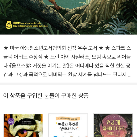
★ 미국 아동청소년도서협의회 선정 우수 도서 ★ ★ 스파크 스
쿨북 어워드 수상작 ★ 느린 아이 사일러스, 모험 속으로 뛰어들
다 《울프스텅: 거짓을 이기는 말》은 어디에나 있음 직한 현실 공
간과 그것과 극적으로 대비되는 환상 세계를 넘나드는 판타지 동
화다. 현실에서 사일러스는 말더듬증 때문에 괴롭힘을 당하는 소
심한 소년이다. 제 이름조차 제대로 말하지 못하는 사일러스를 학
이 상품을 구입한 분들이 구매한 상품
교의 악당들은 ‘사일런트 사일런스(Silent Silence)’라고 부르며
괴롭히고, 사일러스는 더욱더 ‘침묵’ 속으로 숨어든다. 어느 날 하
굣길, 아무도 없는 자전거 길을 홀로 걷던 사일러스 앞에, 거대한
늑대 한 마리가 나타난다. 숲에서 마지막으로 살아남은 두 마리
늑대 중 수컷인 아이센그림이다. 현실에서 늘 수동적이었던 사일