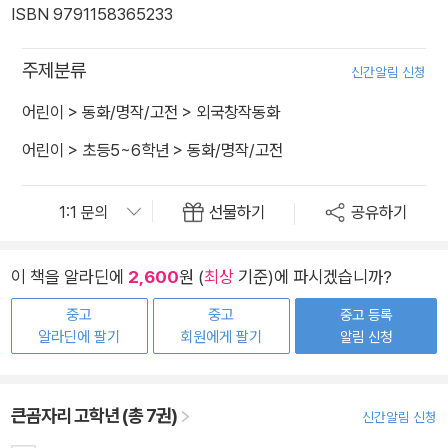
ISBN 9791158365233
주제분류
신간알림 신청
어린이
>
동화/명작/고전
>
외국창작동화
어린이
>
초등5~6학년
>
동화/명작/고전
선물하기
공유하기
이 책을 알라딘에
2,600
원 (
최상
기준)에 파시겠습니까?
중고
중고
중고 등록
알라딘에 팔기
회원에게 팔기
알림 신청
큰곰자리 고학년 (총 7권)
신간알림 신청