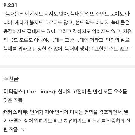
온갖 동물과 식물과 장소에 대한 이야기를 지어냈습니다. 여우를
P.231
보고는 ‘여우는 교활하다.’라고 했습니다. 늑대를 보고는 ‘늑대는
“늑대들은 이기지도 지지도 않아. 늑대들은 또 주인도 노예도 아
포악해.’라고 했고, 고양이에게는 ‘고양이는 제멋대로야.’라고 말
니야. 게다가 옳지도 그르지도 않고, 선도 악도 아니지. 늑대들은
했습니다. 또 ‘노새는 고집 세다.’, ‘곰은 힘이 세지만 미련하다.’라
용감하지도 겁내지도 않아. 그리고 강하지도 약하지도 않고, 자유
고 했습니다.
의 몸도 포로도 아니야. 늑대는 그냥 늑대인 거라고. 인간의 말로
늑대를 뭐라고 단정할 수 없어. 늑대의 생각을 표현할 수도 없고.”
추천글
더 타임스 (The Times):
현대의 고전이 될 만한 모든 요소를
갖춘 작품.
커커스 리뷰:
언어가 자아 인식에 미치는 영향을 강조하면서, 말
이 어떻게 상처 입히기도 하고 치유하기도 하는지를 신중하게 살
핀 작품.