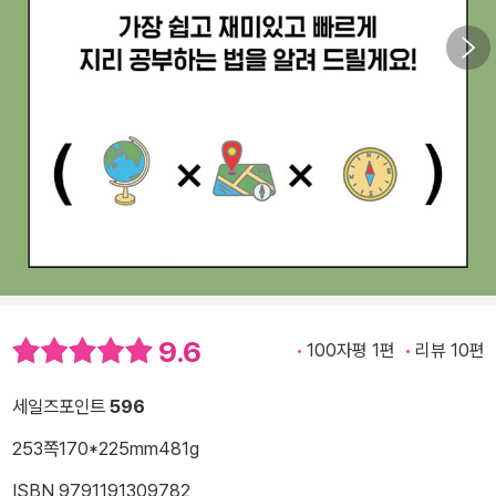
9.6
100자평 1편
리뷰 10편
세일즈포인트
596
253쪽
170*225mm
481g
ISBN 9791191309782