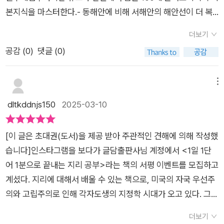
했기 때문에 곳곳에서 분쟁이 발생하고 지금도 끊임없이 난민이
대해 가진 내 생각이 저자가 아니라고 한 부분과 같았기 때문이
학생이 있을까 해서 통합사회 학습에 이책이 줄 도움에 대해 좀
본지식을 마스터한다.- 동해안에 비해 서해안의 해안선이 더 복
발생하고 있다”고 분석한다(136쪽). 또한, 자연재해가 가난한 사
다. 이 책을 읽으면 자연과 인간의 상호 작용, 세계 시민으로서의
더 적어본다.통합사회가 수능과목이 된 이상... 과목 안에 지리적
잡한 이유는?- 2060년 대한민국 인구 피라미드는 어떻게 변할
람들에게 더 큰 피해를 준다는 점을 강조하며, “아이티 대지진으
안목, 인구와 도시, 경제, 재해, 환경에 대한 시각이 넓어지게 된
더보기
요소를 배제하고 수능을 생각하면 안 될 일이다. 헌데 선배들에게
까?- 인구 절벽이 장기화되면 어떤 문제가 생길까?- 달에도 국경
로 숨진 이들은 대부분 슬럼가나 빈농 지역에 사는 사람들이었
다. 정말 유익한 내용들로 가득하다. 손쉽게 얻은 정보는 잊어버
공감 (
0
)
댓글 (0)
물어보라. 지리과목은 단숨에 외워서 성적이 향상되는 과목이 아
이 생길 수 있을까?------------------------------------------
다”는 사례를 든다(195쪽). 이러한 설명을 통해 지리는 단순한
리기도 쉽다. 하루에 한 단어씩 내가 할 수 있는 작은 노력으로 얻
니다. 하지만 꾸준하게 개념을 익히고 그 개념을 이해하기 위해
---시간가는 줄 모르고 너무 재미있게 읽은 책1일 1단어 1분으로
자연 현상이 아니라, 사회적 불평등과도 연결된 학문이라는 점을
는 성취감은 이루 말할 수 없을 것이다. 지리에 대해 관심이 있든
다양한 사례를 접하고 지역적인 접근을 통해 각 지역의 지역성을
끝내는 지리공부!이 책을 읽으며 그동안 내가 지리라는 단어에 대
메뉴
일깨운다. 이 책은 복잡한 이론이나 전문 용어를 최소화하고 쉬
없든 누구에게나 1독을 강력하게 권하고 싶다. 학생들에게도 좋
파악하다 보면 일정 수준에 도달하게 되어 그다음부터는 너무 쉬
해굉장히 협소한 뜻으로만 생각했다는걸 깨달을 수 있었다저자
dltkddnjs150
2025-03-10
운 표현과 다양한 시각 자료를 활용해 누구나 부담 없이 접근할
지만 나와 같은 어른들에게도 무척이나 유익하다고 생각한다. 지
운 과목이 된다. 그럼 그 시간을 아껴 부족한 다른 과목을 공부하
는 지리가 단순히 지도를 읽는 기술이나산과 강의 이름을 외우는
수 있도록 했다. 또한, 한 주제당 2쪽의 간결한 분량으로 핵심 개
리뿐만 아니라 우리가 꼭 알아야 할 다양한 개념들에 대해 배우고
는데 쓰면 된다. 다른 과목처럼 수능 직전까지 꾸준하게 계속하지
학문이 아니라우리가 살아가는 세상에 대한 이해를 키우고나아
념을 설명해 바쁜 현대인들도 부담 없이 읽을 수 있다. 2028년
익히는 시간이 될 것이다. 또 재미도 있다.
[이 글은 초대권(도서)을 제공 받아 주관적인 견해에 의해 작성했
않으면 바로 성적이 하락하거나 당일 문제도 엉키고 꼬인 문제라
가 그 속에서 살아가는 우리가세상을 바라보는 안목을 넓히는 일
수능부터 통합사회 영역에서 지리가 40%를 차지한다는 실용적
습니다]​​인스타그램을 보다가 글담출판사님 계정에서 <1일 1단
면 아무리 열심히 공부했어도 쉽게 답을 내어주지 않는 다른 과목
이라고 이야기한다우리가 일상 속에서 늘 접하지만 설명하기 쉽
인 정보도 담고 있어 학생들에게도 유용하다. 저자가 말하듯 '지
어 1분으로 끝내는 지리 공부>라는 책의 서평 이벤트를 모집하고
과는 다르다는 이야기를 하고 싶다. 영어단어를 꾸준하게 공부하
지 않은각각의 지리 개념들을 쉽게 이해할 수 있도록110편의 재
리적 안목을 키운다는 것은 곧 세상에 대해 관심을 갖는다는 것과
계셨다. 지리에 대해서 배울 수 있는 책으로, 미국의 자국 우선주
듯 1일 1 단어 1분으로 끝내는 지리 공부라는 콘셉트는 아마 이러
미있는 이야기들이 들어있는데학생들뿐 아니라 어른들도 쉽고
같다.' 이 책은 우리가 무심코 지나치는 일상 속에서 지리적 상상
의와 고립주의로 인해 각자도생의 지정학 시대가 오고 있다. 그래
한 지리 과목의 특성을 잘 알고 있기에 정해진 멋진 책 제목이라
재미있게지리에 대해 이해할 수 있게 도와준다지리적 사고를 할
력을 발휘해 세상을 새롭게 바라보는 법을 알려주는 친절한 안내
서 지리와 지정학의 중요성이 부각되고 있어 이 책을 읽어보고 싶
고 생각된다. 하루 매일 하나의 개념을 익히는 것은 지구력도 있
때 가장 필수가 되는 기본 개념들을10가지 주제로 나누었는데지
더보기
서이다. 이 책을 읽고 나면 뉴스 속 국제 분쟁, 환경 문제, 경제 변
어서 서평 이벤트를 신청했고 당첨되어서 책을 받게 되었다! 감사