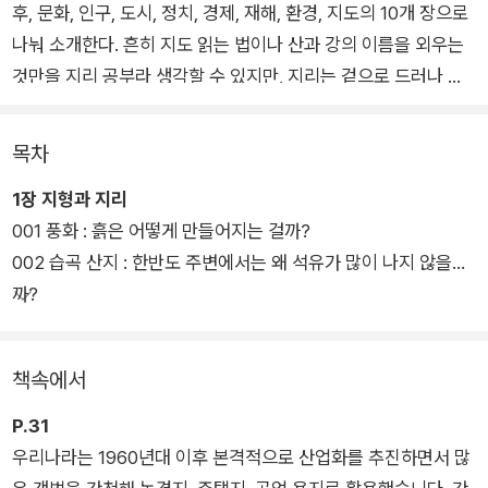
후, 문화, 인구, 도시, 정치, 경제, 재해, 환경, 지도의 10개 장으로
나눠 소개한다. 흔히 지도 읽는 법이나 산과 강의 이름을 외우는
것만을 지리 공부라 생각할 수 있지만, 지리는 겉으로 드러나 있
는 모든 지리적 정보를 바탕으로 장소, 문화, 사람을 연구하는 학
문이다.
목차
1장 지형과 지리
따라서 지리적 안목을 키우면 복잡하게 얽히고설킨 세계를 이해
001 풍화 : 흙은 어떻게 만들어지는 걸까?
하는 데에도 중요한 도구로 활용할 수 있다. 또한 2028년도 수능
002 습곡 산지 : 한반도 주변에서는 왜 석유가 많이 나지 않을
부터 선택과목이 폐지되고 통합사회 영역이 신설됨에 따라 이중
까?
높은 비중을 차지할 지리 과목에 대한 관심도 점점 높아지고 있
다.
책속에서
저자 이윤지 선생님은 현직 지리교사이자 EBS에서 오랫동안 강
의를 해온 경험을 바탕으로 독자들이 자칫 어렵고 복잡하게 느낄
P.31
수 있는 지리 이야기를 재미있게 읽을 수 있도록 이 책을 구성했
우리나라는 1960년대 이후 본격적으로 산업화를 추진하면서 많
다. 파타고니아, 노스페이스 같은 스포츠용품 브랜드 이름과 빙하