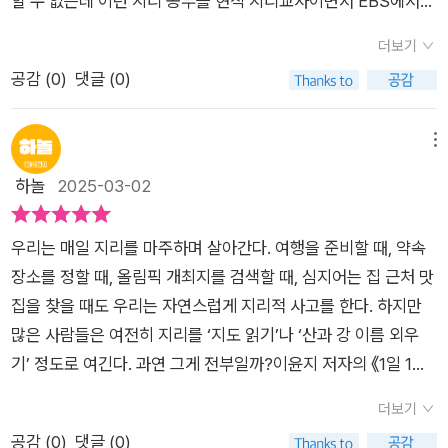
할 수 없는데 이런 지리 공부를 현직 지리교사이면서 EBS에서
을 숙지하고 아이들에게 지나가듯 이야기해줄 수 있을 것 같다.
오랫동안 강의를 해온 이윤지 선생님이 전하는 『1일 1단어 1분으
아는만큼 보인다고 신문 기사를 볼 때에도 유익한 책일 듯 싶다.
더보기
로 끝내는 지리공부』를 활용해 가장 기본적인 개념들을 익혀두면
공감 (
0
)
댓글 (0)
많은 도움이 될 것이다. 이 책은 글담출판사에서 선보이는 청소년
교양도서 111시리즈의 9번째 책이기도 한데 지리 공부를 하는데
있어서 기본적으로 알고 있으면 내용을 이해하는데에도 많은 도
메뉴
움이 될 필수 핵심 단어 100개를 담고 있다.100개의 범위 역시
하놀
2025-03-02
'지형, 기후, 문화, 인구, 도시, 정치, 경제, 재해, 환경, 지도'라는 1
0개의 장으로 분류해서 각각에 해당하는 단어들을 학습할 수 있
우리는 매일 지리를 마주하며 살아간다. 여행을 준비할 때, 약속
는데 특히 해당 단어를 단순히 사전적 의미로만 접근하는 것이 아
장소를 정할 때, 올림픽 개최지를 검색할 때, 심지어는 집 근처 맛
니라 사회적인 관점, 그리고 국제 상황이나 현재 국내외에서 발생
집을 찾을 때도 우리는 자연스럽게 지리적 사고를 한다. 하지만
하고 있는 사건들과 연결지어 설명해준다는 점에서 단어에 대한
많은 사람들은 여전히 지리를 ‘지도 읽기’나 ‘산과 강 이름 외우
이해를 실제적인 상황과 접목해서 알 수 있기 때문에 좋다. 1일 1
기’ 정도로 여긴다. 과연 그게 전부일까?이윤지 저자의 《1일 1단
단어 1분이라고 적혀 있지만 단어와 관련한 이야기를 읽을 데에
어 1분으로 끝내는 지리 공부》는 지리가 세상을 더 깊이 이해하는
는 1분 이상의 시간이 소요될 것이다. 보통 2페이지에 걸쳐서 이
더보기
강력한 도구임을 보여주는 책이다. 저자는 학생들에게 지리를 가
야기가 진행되는데 기본 단어에서 파생되는 궁금증이나 질문을
공감 (
0
)
댓글 (0)