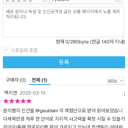
차근차근 습득해 나갈 수 있게 구성했다. “세계에서 가장 빨리 늙
어가는 나라가 대한민국이라고?” “풍부한 지하자원이 오히려 저
주가 된 나라가 있다고?” “아랍에미리트 같은 산유국들이 오일
머니를 예술과 스포츠에 투자하는 이유는?” 지리를 알면 우리가
살아가는 세상을 새롭게 바라볼 수 있어요! 오랫동안 교육 현장에
현재
0
/280byte (한글 140자 이내)
서 아이들을 가르쳐온 이윤지 선생님이 교과서를 넘어 우리가 일
스포일러 포함
상에서 경험할 수 있는 현상과 사건을 끌어와 재미있게 지리 이야
등록
기를 들려준다. 지형, 기후, 문화, 인구, 도시, 정치, 경제, 재해, 환
경, 지도의 총 10개 장으로 구성된 이 책은 차례만 봐도 지리가 얼
구매자 (0)
전체 (1)
마나 우리 삶과 밀접한 관련을 맺고 있는지를 알 수 있다. 2018년
태국 탐루앙 동굴에 갇혔다가 무사히 구출된 소년들의 이야기를
백지연
2025-03-10
메뉴
통해 카르스트 지형의 특징을 알아보고 노스페이스, 파타고니아
같은 아웃도어 브랜드에 담긴 의미를 소개하며 빙하 지형을 설명
윤지쌤의 신간을 @geuldam 의 체험단으로 받아 읽어보았습니
한다. 터키의 카파도키아가 세계적인 열기구 여행지가 된 배경을
다제목만큼 하루 한 단어로 지리적 사고력을 확장 시킬 수 있을거
통해 기온 역전 현상을 알려주고, BTS의 성공적인 사우디아라비
같아요!올해 한국지리를 맡아 가르치고 있는데 학생들이 어려워