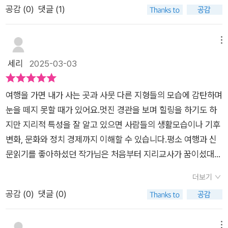
어야 하지만 하나하나 재미와 매력이 없다면 쉽지 않은 것을 알기
형, 기후, 문화, 인구, 도시,정치, 경제, 재해, 환경, 지도총 10장으
공감 (
0
)
댓글 (1)
화까지 더욱 깊이 이해하게 될 것이다.“출판사에서 도서를 지원
합니다.^^ 글담출판사님.^^ ​​책의 저자-이윤지여행과 신문 읽기
에 선정한 화두는 지리의 분야를 자연지리와 인문지리, 그리고 계
로 되어있고각 장이 끝나면 지리로 세상 읽기가 각각 들어가있다
받아 작성하였습니다.”#1일1단어1분으로끝내는지리공부 #이윤
를 좋아했던 학창시절을 보내고 가장 바랐던 꿈을 이뤄 지리교사
통적인 접근과 지역적인 접근으로 나눌 수 있는데 이러한 분류를
제목들만 읽어도 흥미진진함이 한가득 느껴지는데책을 읽으며
지 #글담출판사 #111시리즈 #지리공부 #지리교사 #통합사회 #
가 되었다. 2008년부터 중고등학교에서 많은 학생들과 지리공
메뉴
적절하게 지켜가면서 재미있게 구성한 작가님의 고민이 아주 잘
학교다닐 때 배웠던 명칭들도 생각나고새롭게 알게되는 사실들
책읽는샘 #함께성장
부의 즐거움을 나누고 있으며, 2013년부터는 EBS에서 지리는
세리
2025-03-03
드러난다. 보통 학생들이 어려워하는 지형과 기후 분야에서는 가
에 고개가 끄덕여지기도 했다그 지역에 분포하는 암석을 통해 형
물론 융합교육을 주제로 다양한 강의를 하고 있다. 『알면 똑똑해
장 기본이 되면서 모르면 절대 안 될 개념을 다지도록 해준다. '패
성된 시기를 알 수 있는데한반도는 오래되고 안정된 땅이라고 한
지리』, 『가자! 우리나라 국립공원』 등 지리 관련 책을 집필했고,
스트 패션'이나 '그린 워싱'은 최근 시사적인 이슈를 지리적으로
다그래서 우리나라에선 석탄과 철광석은 채굴되지만신생대 제3
여행을 가면 내가 사는 곳과 사뭇 다른 지형들의 모습에 감탄하며
[EBS 당신의 문해력 시리즈] 집필에도 참여해 학생들의 문해력
접근하기에 면접이나 논술을 대비할 수 있는 탄탄한 기본기를 갖
기 지층에 많이 매장되어 있는 자원아석유와 천연가스는 찾기 어
눈을 떼지 못할 때가 있어요.멋진 경관을 보며 힐링을 하기도 하
향상을 돕고 있다.​​책의 목차목차1장 지형과 지리​001 풍화 : 흙은
추도록 해준다. 물론 지리 학습의 기본인 지명, 국명에 대한 언급
렵다니 아쉬운 일이다인구 지진이라는 말도 충격적으로 다가왔
지만 지리적 특성을 잘 알고 있으면 사람들의 생활모습이나 기후
어떻게 만들어지는 걸까?002 습곡 산지 : 한반도 주변에서는 왜
즉 '튀르키예' 국명이 바뀐 이유 등을 설명하는 부분은 흥미로우
는데고령 인구가 증가하면서 사회 근간이 지진처럼뿌리째 흔들
변화, 문화와 정치 경제까지 이해할 수 있습니다.평소 여행과 신
석유가 많이 나지 않을까?003 돌산과 흙산 : 〈인왕제색도〉에 그
면서도 처음부터 지리를 어렵게 느껴 포기하는 것을 사실 지리를
리는 것을 의미하는 말로우리나라에서는 2030-3040년부터인
문읽기를 좋아하셨던 작가님은 처음부터 지리교사가 꿈이셨대
려진 산은 무슨 산일까?004 화산 : 울릉도 일주 도로 건설은 왜
어려워하는 학생들이 많다. 하지만 꼭 수능 성적만을 위해서만 아
구 지진이 발생할 것으로 예상되니 특단의 조치가 필요하다모든
요.2008년부터 중고등학교에서 지리를 가르치고 계시며 지금은
55년이나 걸렸을까?005 호수 : 베네치아가 호수 안에 만들어진
더보기
니라 세계시민의 역량을 키워야 하고 지리에 관심이 많거나 부족
인간이 사람답게 사는 세상을 염원하는 슬로 시티 운동,1999년
EBS에서 다양한 강의를 하고 계십니다.지리는 단순히 지도를 읽
도시라고?006 해안선 : 동해안에 비해 서해안의 해안선이 더 복
공감 (
0
)
댓글 (0)
해서 의도적으로 채우고 싶은 학생은 꼭 이 책으로 지리에 입문하
국제 슬로 시티 운동이 출범한 이래2024년 기준 33개국 301개
는 기술이나 산과 강의 이름을 외우는 학문이 아님을 말씀하시며
잡한 이유는?007 대하천 : 나일강과 아마존강 중 어느 강이 더
면 좋겠다는 생각이 든다.#도서협찬 #이윤지 #글담출판사 #111
도시가 참여하게 되었는데우리나라는 아시아에서 가장 많은 슬
지리 공부를 통해 우리가 살아가는 세상을 깊이 이해하기를 바라
길까?008 갯벌 : 한국의 갯벌이 세계 자연유산에 등재된 이유
시리즈 #1일1단어1분으로끝내는지리공부 #ebs강사 #지리 #통
로 시티가 있는 국가로완도, 신안, 담양 등 16개 지역이 지정되었
는 마음으로 책을 집필하신 작가님.책에 담긴 110편의 이야기는
메뉴