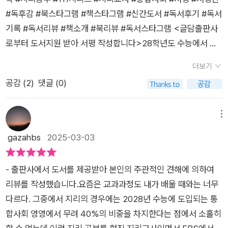
이, 다채롭게 바라보는 능력을 갖게 되는 것이다. 세상이 점점 더
#독후감 #북스타그램 #책스타그램 #신간도서 #독서후기 #독서
긴밀하게 연결되고 서로가 영향을 주고받으며 복잡하게 얽히면
기록 #독서리뷰 #책소개 #북리뷰 #독서스타그램 <글담출판사
얽힐수록 겉으로 드러나지 않은 무수히 많은 이야기가 그 아래에
로부터 도서지원 받아 서평 작성합니다>28학년도 수능에서 통
있을 것이고, 이런 세상을 제대로 이해하기 위해서는 지리적 안목
합사회가 도덕과 20%,사회과 80%구성으로 사회과내 지리과
더보기
이 반드시 필요하다. 이 책은 복잡한 이론이나 전문적인 용어를
영역이 35%라고 한다. 지리의 비중이 탁월히 보이는 가운데 늘
공감 (
2
)
댓글 (0)
최대한 피하고, 가장 쉬운 표현으로 흥미로운 사례를 실어 누구라
지리를 어려워했던지라 신간 출간 후 서평지원 소식에 반가웠다.
도 쉽게 읽을 수 있도록 서술한 친절한 지리 안내서다. 평소에 지
1일 1분만 있으면 카드뉴스처럼 지리를 알 수 있다고 하는데 홍보
리를 어렵고 낯설게 느꼈던 독자들도 천천히 조금씩 읽다 보면 지
문구와 같이 한 페이지로 그날 그날의 주제에 맞춘 내용이 담겨져
메뉴
리라는 열쇠로 하나씩 세상의 비밀을 풀어나가는 재미를 느낄 수
있다. 너무 자세한 내용을 바라는 사람이라면 따로 좀 더 찾아보
gazahbs
2025-03-03
있다. 『1일 1단어 1분으로 끝내는 지리공부』가 독자들을 더 넓고
면 좋을 것 같지만 지리를 어려워하는 사람이나 수능을 공부할 정
흥미진진한 세상으로 이끌어줄 것이다.
도의 나이가 아닌 학생들은 간단히 보기 좋다. 꼭 지형과 기후에
- 출판사에서 도서를 제공받아 본인의 주관적인 견해에 의하여
대해서만 나오는 것이 아니라 인구, 복지 등 다양한 분야를 짧게
리뷰를 작성했습니다.요즘은 교과과정도 내가 배울 때와는 너무
짧게 포괄적으로 다루고 또 현시대에 맞는 내용들을 담고 있어 유
다르다. 그중에서 지리의 경우에는 2028년 수능에 도입되는 통
익했다.학구때 배운 지리는 지금은 희미한 안개속에 보일듯 말듯
합사회 영영에서 무려 40%의 비중을 차지한다는 점에서 소홀히
한 기억으로 , 잊고 있던 내용이나 새로 알게 된 세계지리 내용들