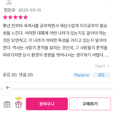
는?009 카르스트 지형 : 동굴에 갇힌 소년들은 어떻게 무사히 구
합사회 #지리적안목 #한국지리 #세계지리 #여행지리 #지역이
다니괜히 뿌듯한 마음이 들었다사진과 표, 그래프 등 다양한 자료
우리가 일상속에서 늘 접하지만 설명하기는 쉽지 않은 각각의 지
전민규
2025-03-10
조될 수 있었을까?010 빙하 지형 : 아웃도어 용품 브랜드 이름에
해 #책추천
들도 들어가 있어글의 내용을 이해하는데 많은 도움이 되었는데
리 개념들을 쉽게 이해할 수 있게 정리하였습니다 .현직 지리선생
는 왜 빙하 지형이 많이 쓰일까?지리로 세상 읽기 Ⅰ 국립 공원으
지리에 대해 배우는 청소년들도쉽고 재미있게 읽을 수 있는 책이
님이 알려주시는 지리공부 노하우를 차곡차곡 담았어요.지리는
로 지정되는 곳들의 특징은?_국립 공원​2장 기후와 지리​011 기후
몇년 전부터 세계사를 공부하면서 새삼스럽게 지리공부의 필요
될 것 같다
전 대륙을 모두 다루는 만큼 방대한 분량의 공부라 생각할 수 있
: 날씨와 기후가 같은 말이 아니라고?012 사계절 : 온대 기후에서
성을 느낀다. 어떠한 대륙에 어떤 나라가 있는지도 알아야 하는
지만 하루에 한 장씩. 딱 1분이면 지리와 아주 친해질 수 있습니
계절 변화가 뚜렷하게 나타나는 까닭은?013 적도 수렴대 : 왜 태
것은 당연하고, 각 나라가 어떠한 특성을 가지고 있는지 알아야
다.혼자 공부하기 딱 좋은 지리 개념서라고 할 수 있어요.지금 중
국의 새해 행사는 4월에 열릴까?014 편서풍 : 구간이 같아도 비
한다. 역사는 사람의 흔적을 살피는 것인데, 그 사람들의 흔적을
1, 고1부터 적용되는 중고등학교 사회, 통합사회에서 다루는 목차
행시간이 다른 이유는?015 온대 기후 : 맥주, 포도주, 막걸리 탄
따라가자면 당시 환경의 영향을 벗어나서는 생각하기 어렵다. 그
와 주요개념들을 이 책에서 대부분 다루고 있으니현 중1, 고1 학
생 배경에는 기후가 있다?016 기온 역전 현상 : 카파도키아가 세
래서 요즘 지리공부가 더욱 절실하게 느껴진다.이 책은 학생들을
생들과 학부모님들 주목해주세요^^역사나 지리, 사회는 수능까
더보기
계적인 열기구 여행지가 된 비결은?017 24절기 : 절기 관련 속
대상으로 짧고 쉽게 쓰여진 지리 입문서다. 10개의 테마를 잡아
지 포기할 수 없는 과목이잖아요.지리공부...쉽고 빠르게, 그러나
공감 (
0
)
댓글 (0)
담을 보면 우리나라 기후를 알 수 있다고?018 건조 기후 : SF 영
장을 구성해놓았는데, 통합사회 수업을 할 때 활용하면 참 좋겠다
재미있게 하는 방법이 있습니다.저도 고1 올라간 아이가 있어서
화는 왜 사막에서 촬영할까?019 상춘 기후 : 1년 내내 봄 날씨인
는 생각이 든다. 개인적으로는 6, 7장이 참 눈에 잘 들어왔다. 지
뒤로가
그런지지리를 쉽게 접근할 수 있게 나온 이 책이 너무 반갑더라구
기
곳이 있다고?020 날씨 마케팅 : 상품 마케팅과 수요 예측에 날씨
금은 통합사회를 하지 않으니 세계사를 하는 과정에서 정치, 경제
요.한국사가 수능 필수과목이 되면서초, 중등 아이들이 한국사에
정보가 사용된다고?지리로 세상 읽기 Ⅱ 왜 봄철 동해안에서 발생
변동을 이해하고 설명하는데 큰 도움을 준다. 학급 학생들에게도
응원 댓글
대한 관심이 높아졌어요.부모님들이 한국사는 언제부터 시작해
보관함담기
선물하기
장바구니
구매하기
하는 산불은 막기 어려울까?_푄 현상​3장 문화와 지리​021 문화
추천해 안목을 넓히도록 하면 참 좋을 듯하다.
야 하는지, 몇 달 정도면 끝낼 수 있는건지 많이 질문하시지만무