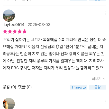
르치며, 지리가 우리의 삶과 얼마나 밀접하게 연결되어 있는지를
제시해서 단어와 관련한 여러 사회 문제를 함께 생각해볼 수 있다
깨닫게 해주었다. 그리고 이제 더 많은 사람들과 이 의미를 나누
는 점도 괜찮았던것 같다. 내용 중간중간에는 <지리로 세상 읽기
고자 이 책을 집필했다.이 책에는 일상에서 접하지만 설명하기 쉽
메뉴
>라는 코너를 통해서 현제의 국제적인 분쟁이나 국제관계 등을
지 않은 지리 개념 110개가 담겨 있다. 총 10개의 주제로 나누어
jaytee0514
2025-03-03
생각해볼 수 있는 내용이 더해지기 때문에 지리 공부를 위한 관련
자연과 인간의 관계, 문화와 세계 시민의식, 도시와 인구 문제, 경
단어를 공부하는 것 이상으로 지리적 안목까지 챙길 수 있는 책이
제 활동, 환경 이슈 등 다양한 분야를 다룬다. 특히, 최근 기후 변
라고 생각한다.
'우리가 살아가는 세계가 복잡해질수록 지리적 안목은 점점 더 중
화와 재해, 도시화 문제 등 현대 사회에서 중요한 이슈를 지리적
요해질 거예요!' 이윤지 선생님의 《1일 1단어 1분으로 끝내는 지
시각으로 풀어주어 더욱 흥미롭다.ㅡ각 장에 담긴 내용을 아래와
리공부》는 단순히 지도 읽는 법이나 산과 강의 이름을 외우는 것
같이 짧게 정리해본다.1장/2장 : 지형과 지후와 관련된 주요 개념
이 아닌, 진정한 지리 공부의 가치를 일깨우는 책이다. 지리교사
을 통해 자연과 인간의 상호작용을 이해할 수 있게 했다.3장 : 세
이자 EBS 강사인 저자는 지리가 우리 일상과 늘 함께하고 있으
계 각 문화 이해를 통해 세계 시민으로서의 안목을 기르는데 도움
며, 지리를 알면 알수록 더 깊고 넓은 안목으로 세상을 바라볼 수
이 될 용어를 선택하고 설명했다.4장/5장 : 인구와 도시와 관련
더보기
있다는 메시지를 전한다. 이 책은 지형, 기후, 문화, 인구, 도시,
된 최신 이슈를 이해할 수 있도록 구성했다.6장 : 지리가 어떻게
공감 (
0
)
댓글 (0)
정치, 경제, 재해, 환경, 지도의 10개 장으로 구성되어 있으며, 10
정치와 밀접하게 연결되어 있는지를 다룬다.7장 : 인간의 경제 활
0개의 핵심 단어를 통해 지리적 사고를 확장시킨다. 특히 일상에
동과 관련된 지리 용어를 선별했다.8장 : 재해와 관련된 지리 용
서 쉽게 접할 수 있는 사례들을 활용해 지리 개념을 친숙하게 풀
메뉴
어를 통해 세계 곳곳에서 다양하게 나타나는 자연재해에 대해 알