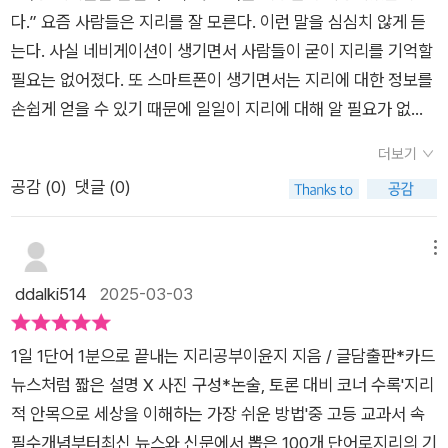
다. 이 책을 읽고 나면, 주변을 바라보는 눈이 달라질 것이다.ㅡ'글
더 많이 밖에서 수업할까요?' '지리교육과 일걸?' '감사합니다. 지
'우리나라는 1960년대 이후 본격적으로 산업화를 추진하면서 많
다.” 요즘 사람들은 지리를 잘 모른다. 이런 말을 심심치 않게 듣
담출판사'를 통해 도서 협찬을 받아서 주관적으로 작성한 리뷰입
리교육과 지원하겠습니다.' 뭐 이런 싱거운 대화였다. 내 앞에 조
은 갯벌을 간척해 농경지, 주택지, 공업 용지로 활용했습니다. 간
는다. 사실 네비게이션이 생기면서 사람들이 굳이 지리를 기억할
니다.​[작성자]인스타 #하놀 @hagonolza블로그 https://blog.
태일 님의 '국토'라는 시집이 정면에 꽂혀있다. '발바닥이 다 닳아
척지를 조성하면 국토의 면적을 확장하고 많은 경제적 이익도 기
필요는 없어졌다. 또 스마트폰이 생기면서는 지리에 대한 정보를
naver.com/hagonolza84방탄소년단은 수도 리야드 현지 스타
새살이 돋도록 우리는 우리의 땅을 밟을 수밖에 없는 일이다.' ~
대할 수 있지만, 기존 해안 생태계가 변화하고 갯벌의 정화 기능
손쉽게 얻을 수 있기 때문에 일일이 지리에 대해 알 필요가 없어
디움에서 공연한 최초의 해외 가수라는 기록을 세웠습니다. 세계
로 시작해서 '버려진 땅에 돋아난 풀잎 하나에서부터 조용히 발버
을 잃어 환경을 파괴하는 부정적인 영향이 더 큽니다.' 이렇듯 시
졌다. 스마트폰의 장점이 많지만 사람을 바보로 만드는 면도 있는
화의 상징이기도 한 방탄소년단이 공연했다는 사실은 그동안 이
둥 치는 돌멩이 하나에까지 이름도 없이 빈 벌판 빈 하늘에 뿌려
더보기
대에 따라 변화하는 지리적 가치관을 통해 환경 보전의 중요성을
것 같다. 이 책은 지리와 그와 연관된 지식을 잘 정리한 책이다.
슬람권을 제외한 국가에 대해서는 상당히 폐쇄적인 모습을 보인
진 저 혼에까지 저 숨결에까지 닿도록 우리는 우리의 삶을 불 지
공감 (
0
)
댓글 (0)
이해하게 한다. 분쟁과 재난 불평등에 관한 설명은 지리가 단순
책 제목처럼 하루에 한 단어씩 공부할 수 있도록 구성되어 있다.
사우디아라비아의 개방과 개혁이라는 변화를 상징적으로 보여
필 일이다. 우리는 우리의 숨결을 보탤 일이다. 일렁이는 피와 다
한 자연과학이 아닌 사회과학의 영역까지 확장됨을 보여준다. '재
2쪽으로 구성되어 있어 부담도 적고 사진이나 그림, 도표 등을 활
준 사건이기도 합니다.- P66
닳아진 살결과 허연 뼈까지를 통째로 보탤 일이다.' 로 끝나는...
난은 선진국에 사는 이들보다 후진국에 사는 이들에게, 같은 나라
용하여 쉽게 설명하고 있다. 총 10개의 주제로 10장에 걸쳐 총 10
메뉴
이 시를 읽고 나는 이전보다 더욱 밖에서 하는 수업에 열심이었
안에서도 가난한 사람들에게 더 위협적입니다.' 지리적 위치와 사
0가지의 지리와 관련된 개념을 설명하고 있다. 그리고 각 장이 끝
ddalki514
2025-03-03
다. 뭔가 뜨거운 것이 올라오는 듯한 느낌이었고 난 참 부지런히
회경제적 조건이 재난의 피해 규모를 결정한다는 사실은 지리의
날 때마다 ‘지리로 세상 읽기’라는 부분을 제시하여 추가로 지리
우리의 땅을 밟기 위해 노력했던 것 같다. 이렇게 시작해서 열심
사회적 영향력을 잘 보여준다. 국제 분쟁과 재해 불평등 같은 세
와 연관된 내용을 설명하고 있다.각 장의 제목을 보면 알 수 있듯
히 공부해온 '지리'라는 과목이 나는 참 좋다. 내가 좋아하는 것을
1일 1단어 1분으로 끝내는 지리공부이윤지 지음 / 글담출판*카드
계적 이슈도 지리적 관점에서 풀어낸다. 아프리카의 영토 분쟁을
이 이 책은 다양한 주제와 지리를 연계하여 소개한다. 지리는 단
다른 사람도 좋아하면 그것도 좋지 않은가? 그래서 지리에 관한
뉴스처럼 짧은 설명 X 사진 구성*논술, 토론 대비 코너 수록'지리
설명하며 “식민 국가들이 독립하는 과정에서 부족, 종교 등의 문
순히 지도를 읽는 기술이나 산과 강의 이름을 외우는 학문이 아니
책을 쓴 작가님이 참 좋다. 지리 책을 출판해 준 출판사도 좋
적 안목으로 세상을 이해하는 가장 쉬운 방법'중 고등 교과서 속
화적 특성을 무시한 채 강대국의 이해관계에 따라 국경선을 설정
라는 저자의 말이 기억에 남는다. 사실 이 책을 읽기 전에 지리에
고... 내용은 말해 무엇하랴? 혹시 내 서평을 읽을 고등학교 1학년
필수개념부터최신 뉴스와 신문에서 뽑은 100개 단어로지리의 기