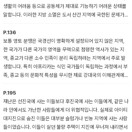
생활의 어려움 등으로 공동체가 제대로 기능하기 어려운 상태를
말합니다. 이러한 지방 소멸은 도서 산간 지역에 국한된 문제가
아닙니다. 중소 도시는 물론 광역 자치 단체에서도 벌써 시작된
현상입니다. 2047년에는 전국적인 소멸이 진행될 것이라는 예
P.136
상도 있지요. 이제라도 고령화에 따른 사회 전반에 걸친 문제를
보통 영토 분쟁은 국경선이 명확하게 설정되어 있지 않은 지역,
점검하고 지방 소멸에 대한 적극적인 대책을 마련해야 할 것입니
한 국가가 다른 국가의 영역을 무력으로 점령한 역사가 있는 지
다. - 〈지방 소멸〉
역, 종교가 다른 소수 민족이 분리 독립하려는 지역에서 주로 발
생합니다. 특히 아프리카는 식민 국가들이 독립하는 과정에서 부
족, 종교 등의 문화적 특성을 무시한 채로 강대국의 이해관계에
따라 국경선을 설정했습니다. 이로 인해 다양한 부족들이 한 국가
에 포함되거나, 하나의 부족이 국경을 두고 둘로 나누어지기도 했
P.195
습니다. 게다가 아프리카의 풍부한 지하자원은 그것을 둘러싼 이
재난은 선진국에 사는 이들보다 후진국에 사는 이들에게, 같은 나
권 경쟁으로, 축복이 아닌 저주가 되고 있지요. 이에 따라 아프리
라 안에서도 가난한 사람들에게 더 위협적입니다. 실제로 아이티
카에서는 곳곳에서 분쟁이 발생하고 지금도 끊임없이 난민이 발
대지진으로 숨진 이들은 대부분 슬럼가나 빈농 지역에 사는 사람
생하고 있습니다. - 〈분쟁〉
들이었습니다. 이들이 살던 불량 주택이 지진에 무너져 내리면서