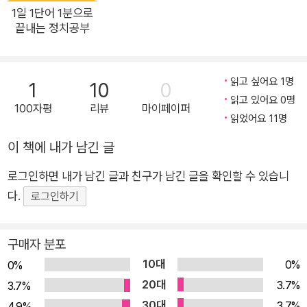
과목에 대한 관심도 점점 높아지고 있다. 저자 이윤지 선생님은
1일 1단어 1분으로
끝내는 정치공부
현직 지리교사이자 EBS에서 오랫동안 강의를 해온 경험을 바탕
으로 독자들이 자칫 어렵고 복잡하게 느낄 수 있는 지리 이야기를
재미있게 읽을 수 있도록 이 책을 구성했다. 파타고니아, 노스페
읽고 싶어요 1명
1
10
0
이스 같은 스포츠용품 브랜드 이름과 빙하 지형, 카타르 월드컵과
읽고 있어요 0명
100자평
리뷰
마이페이퍼
탄소중립, 맥도날드의 감자튀김과 기업의 공간적 분업 등 일상 속
읽었어요 11명
에서 벌어지는 현상과 사건을 구체적인 예로 들어 설명함으로써
이 책에 내가 남긴 글
지리 개념을 우리 삶 가까이로 끌어와 독자들이 좀더 친숙하게 느
끼고 받아들일 수 있게 했다. 지형과 기후는 물론이고, ‘이것도 지
로그인하면 내가 남긴 글과 친구가 남긴 글을 확인할 수 있습니
리와 관련이 있다고?’라고 생각할 만한 주제까지 폭넓게 담겨 있
다.
로그인하기
어 하나씩 읽다 보면 자연스럽게 지리를 이해하기 위한 기본 개념
을 익히고, 지리적 안목도 함께 키우게 될 것이다. “스마트폰만
구매자 분포
있으면 길찾기도 쉽고 세계 어디든 쉽게 정보를 찾을 수 있는데
10대
0%
0%
왜 어렵고 복잡한 지리 공부를 해야 하나요?” 세계가 복잡해질수
20대
3.7%
3.7%
록 지리적 사고와 안목은 점점 더 중요해질 거예요! 흔히 지리 공
30대
3.7%
4.9%