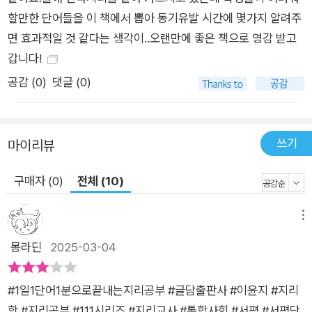
아 공연에서 현지화 전략을, 다문화 국가 뉴질랜드의 럭비 대표팀
할만한 단어들을 이 책에서 뽑아 동기유발 시간에 몇가지 알려주
이야기를 통해 문화 공존에 대해 생각해볼 수 있게 했다. 2020년
면 효과적일 것 같다는 생각이..오랜만에 좋은 책으로 영감 받고
도쿄 올림픽에서 오륜기를 들고 입장한 선수단의 사례를 소개하
갑니다!
며 세계의 난민 문제를 들여다보고, 코로나19 팬데믹 시기에 맥
공감 (
0
)
댓글 (0)
도날드에서 감자튀김이 사라졌던 상황을 통해 세계화를 주도하
는 다국적 기업을 설명했다. 지형과 기후는 물론이고, ‘이것도 지
리와 관련이 있다고?’라고 생각할 만한 주제까지 폭넓게 담겨 있
쓰기
마이리뷰
어 마치 재미있는 이야기를 읽듯이 하나하나씩 읽다 보면 자연스
럽게 지리를 이해하기 위한 기본 개념을 익히고, 일상 속 지리적
구매자 (0)
전체 (10)
안목도 함께 키울 수 있다. 자신을 둘러싼 공간, 사람, 문화에 대
한 호기심을 갖고 있다면 누구라도 쉽고 재미있게 읽을 수 있는
메뉴
친절한 지리 안내서 오늘 아침에 걷던 길, 하루 동안 만난 사람들,
몽라딘
2025-03-04
뉴스에서 본 지구 반대편 다른 나라 소식 등은 무심코 지나칠 수
있는 것들이지만, 지리적 상상력을 조금만 발휘한다면 그 안에서
도 많은 이야기를 건져 올릴 수 있다. 지리적 안목을 키운다는 것
#1일1단어1분으로끝내는지리공부 #글담출판사 #이윤지 #지리
은 곧 세상에 대해 관심을 갖는다는 것과 같다. 세상을 넓게, 깊
학 #지리공부 #111시리즈 #지리교사 #통합사회 #서평 #서평단