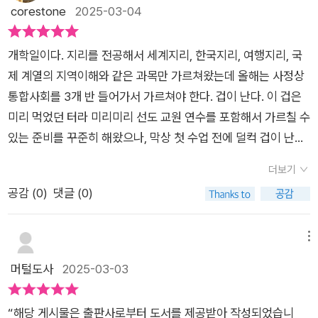
어낸 점이 돋보인다. '파타고니아, 노스페이스 같은 스포츠용품
corestone
2025-03-04
아봤다.9장 : 최근 가장 주요한 인류 과제 중 하나인 환경 이슈 중
브랜드 이름과 빙하 지형, 카타르 월드컵과 탄소중립, 맥도날드의
지리에서도 중요한 키워드를 선택해 함께 생각해 볼 수 있게 했
감자튀김과 기업의 공간적 분업' 등 우리 주변의 현상과 사건을
다.10장 : ‘지리의 언어‘인 지도에 관한 이야기를 소개했다.ㅡ이
개학일이다. 지리를 전공해서 세계지리, 한국지리, 여행지리, 국
구체적인 예로 들며 지리 개념을 우리 삶 가까이로 끌어온다. 세
책은 학생들을 위해 쓰였지만, 지리에 관심이 있다면 그 누구라도
제 계열의 지역이해와 같은 과목만 가르쳐왔는데 올해는 사정상
계를 바라보는 당신의 관점은 얼마나 넓은가? 지리는 단순히 지
재미있게 읽을 수 있는 친절한 지리 안내서다. 복잡한 이론이나
통합사회를 3개 반 들어가서 가르쳐야 한다. 겁이 난다. 이 겁은
형이나 기후를 이해하는 학문이 아니다. 그것은 인간이 살아가는
전문적인 용어를 지양하고, 누구나 쉽게 이해할 수 있도록 설명을
미리 먹었던 터라 미리미리 선도 교원 연수를 포함해서 가르칠 수
공간과 문화, 경제, 정치 등 다양한 요소가 얽힌 복합적인 틀이다.
풀어냈다.예를 들어, “지리가 축제 문화를 만들었다”, “집 형태만
있는 준비를 꾸준히 해왔으나, 막상 첫 수업 전에 덜컥 겁이 난
뉴질랜드의 문화 공존 사례를 통해 다문화주의를 배우고, 한국
봐도 어느 지역인지 알 수 있다고?”, “이란, 튀르키예, 인도네시
다. 지리, 윤리, 일반사회, 역사가 적절하게 융합된 간학문적인 과
의 지방 소멸 현상을 통해 인구 문제의 심각성을 깨닫게 한다. '우
더보기
아의 공통점과 차이점은?”, “전체 인구의 대부분이 외국국인 나
목이기에... 게다가 아이들에겐 수능 과목이기에 부담이 이만저만
리나라 촌락 지역의 급격한 인구 감소와 저출생은 '지방 소멸'이
공감 (
0
)
댓글 (0)
라가 있다고?”, “경제가 성장하면 사람들은 도시로 몰려든
이 아니다. 난 언제 지리를 좋아하기 시작했나 생각해 보았다. 새
라는 새로운 사회 문제를 발생시켰습니다. 지방 소멸은 지역 사회
다?”와 같이 우리의 삶과 밀접한 질문들에 대해 지리는 명확한
벽부터 야간... 주말도 없이 공부를 시키던 남고에서 답답함이 컸
의 인구가 감소해 사회 기반 시설과 생활 서비스 공급 부족, 생활
답을 제시해준다.무엇보다 이 책은 어려운 이론이나 복잡한 용어
던 모양인지 난 대학에 가면 야외에서 수업을 하는 풍경이 그렇게
메뉴
의 어려움 등으로 공동체가 제대로 기능하기 어려운 상태를 말합
없이 누구나 쉽게 이해할 수 있도록 설명한다. 학생뿐만 아니라,
부러웠다. 뚱딴지같은 질문과 그 대답에 친절히 답해주신 담임 선
머털도사
2025-03-03
니다.' 이처럼 책은 지리적 현상이 단순한 자연 환경의 문제가 아
지리에 관심이 있는 누구라도 재미있게 읽을 수 있는 친절한 안내
생님 영향이지 않나 싶다. '대학에 가면 밖에서 수업을 오래 받고
닌 사회, 문화, 정치, 경제와 얽혀 있음을 명확히 보여준다. 갯벌
서다. 지리는 단순한 학문이 아니라, 세상을 보는 새로운 관점이
싶습니다.' '그래? 그럼 역사교육과나 지리교육과 가거라.' '어디가
의 가치 변화에 대한 내용은 지리적 인식의 변화를 잘 보여준다.
“해당 게시물은 출판사로부터 도서를 제공받아 작성되었습니