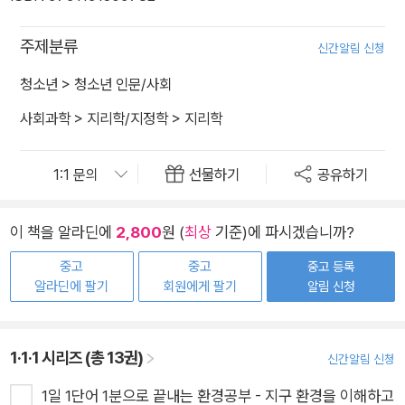
주제분류
신간알림 신청
청소년
>
청소년 인문/사회
사회과학
>
지리학/지정학
>
지리학
선물하기
공유하기
이 책을 알라딘에
2,800
원 (
최상
기준)에 파시겠습니까?
중고
중고
중고 등록
알라딘에 팔기
회원에게 팔기
알림 신청
1·1·1 시리즈 (총 13권)
신간알림 신청
1일 1단어 1분으로 끝내는 환경공부 - 지구 환경을 이해하고