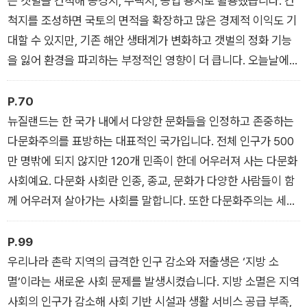
은 갯벌을 간척해 농경지, 주택지, 공업 용지로 활용했습니다. 간
지형, 카타르 월드컵과 탄소중립, 맥도날드의 감자튀김과 기업의
척지를 조성하면 국토의 면적을 확장하고 많은 경제적 이익도 기
공간적 분업 등 일상 속에서 벌어지는 현상과 사건을 구체적인 예
대할 수 있지만, 기존 해안 생태계가 변화하고 갯벌의 정화 기능
로 들어 설명함으로써 지리 개념을 우리 삶 가까이로 끌어와 독자
을 잃어 환경을 파괴하는 부정적인 영향이 더 큽니다. 오늘날에는
들이 좀더 친숙하게 느끼고 받아들일 수 있게 했다.
갯벌이 천연기념물로 등록되는 등 갯벌의 경제적 가치 못지않게
자연 환경적 가치가 새롭게 인식되고 있습니다. 갯벌에 대한 환경
P.70
지형과 기후는 물론이고, ‘이것도 지리와 관련이 있다고?’라고 생
적 가치에 관심이 높아지면서 생태 환경이 우수한 갯벌을 연안 습
뉴질랜드는 한 국가 내에서 다양한 문화들을 인정하고 존중하는
각할 만한 주제까지 폭넓게 담겨 있어 하나씩 읽다 보면 자연스럽
지 보호 지역으로 지정해 보호하고, 훼손된 갯벌은 역간척과 복원
다문화주의를 표방하는 대표적인 국가입니다. 전체 인구가 500
게 지리를 이해하기 위한 기본 개념을 익히고, 지리적 안목도 함
사업을 통해 본래의 기능을 되살리려는 노력이 이어지고 있습니
만 명밖에 되지 않지만 120개 민족이 한데 어우러져 사는 다문화
께 키우게 될 것이다.
다. - 〈갯벌〉
사회예요. 다문화 사회란 인종, 종교, 문화가 다양한 사람들이 함
께 어우러져 살아가는 사회를 말합니다. 또한 다문화주의는 세계
화가 진행됨에 따라 단일한 민족 국가들이 가지고 있는 다양한 문
화를 서로 인정하고 교류하기 위해 여러 문화를 존중하고자 하는
P.99
태도나 정책입니다. - 〈문화 공존〉
우리나라 촌락 지역의 급격한 인구 감소와 저출생은 ‘지방 소
멸’이라는 새로운 사회 문제를 발생시켰습니다. 지방 소멸은 지역
사회의 인구가 감소해 사회 기반 시설과 생활 서비스 공급 부족,