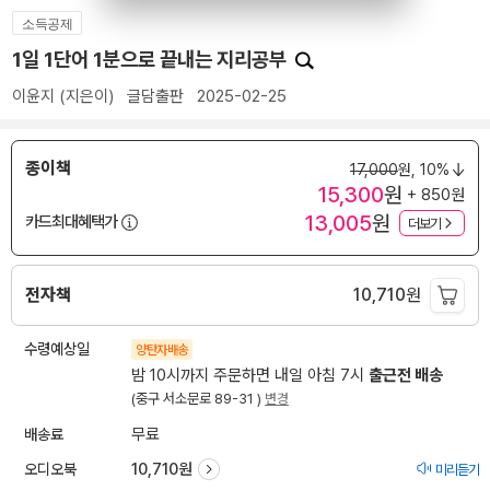
소득공제
1일 1단어 1분으로 끝내는 지리공부
이윤지
(지은이)
글담출판
2025-02-25
종이책
17,000
원,
10%
15,300
원
+ 850원
13,005
원
카드최대혜택가
더보기
전자책
10,710
원
수령예상일
양탄자배송
밤 10시까지 주문하면 내일 아침 7시
출근전 배송
(중구 서소문로 89-31 )
변경
배송료
무료
오디오북
10,710원
미리듣기