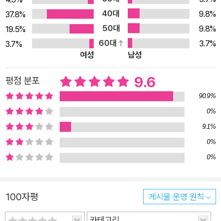
부라고 하면 지도 읽는 법을 배우거나 지역별 기후 특성을 파악하
40대
9.8%
37.8%
고 세계 여러 나라의 각기 다른 지리적 여건을 살펴보는 정도로만
50대
9.8%
19.5%
생각할 수 있다. 하지만 지리는 당장 눈앞에 펼쳐진 정보들을 익
60대
3.7%
3.7%
히는 데 그치는 것이 아니라 그 같은 정보들을 모으고 분석함으로
여성
남성
써 인간의 활동과 관련한 자연적, 인문학적 현상을 연구하는 학문
이다. 환경과 장소를 통해 그곳에서 살아가는 사람과 문화를 깊이
9.6
평점 분포
들여다본다. 따라서 지리적 안목을 키우면 세상을 더 다채롭고 깊
90.9%
이 있게 이해할 수 있게 된다. 『1일 1단어 1분으로 끝내는 지리공
0%
부』는 우리가 살아가는 세상을 제대로 이해하기 위한 훌륭한 도
9.1%
구인 지리적 안목을 키우는 데 도움을 주는 책이다. 현직 지리교
0%
사 이윤지 선생님이 오랫동안 중고등학교에서 지리를 가르치고,
0%
EBS에서 지리 및 융합교육 강의를 하면서 얻은 노하우를 바탕으
로 썼다. 지리를 이해하기 위해 꼭 알아야 할 필수 단어 100개를
선별하고 한 단어당 2쪽 분량으로 핵심만 담아 알차게 설명했다.
100자평
게시물 운영 원칙
지도, 그래프, 표, 일러스트, 사진 등 풍부한 시각자료를 더해 학
교 지리 수업 시간에 미처 이해하지 못하고 넘어간 기본 개념들을
카테고리