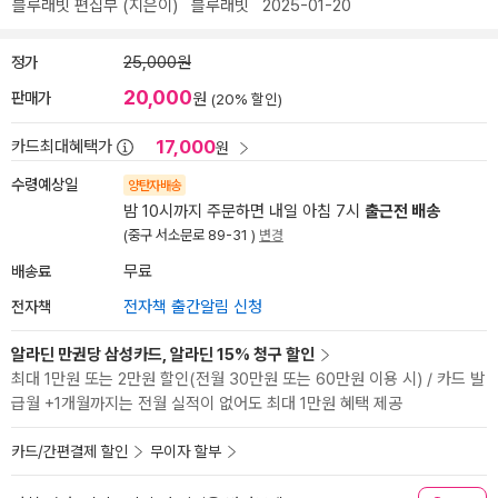
블루래빗 편집부
(지은이)
블루래빗
2025-01-20
정가
25,000원
20,000
판매가
원
(20% 할인)
17,000
카드최대혜택가
원
수령예상일
양탄자배송
밤 10시까지 주문하면 내일 아침 7시
출근전 배송
(중구 서소문로 89-31 )
변경
배송료
무료
전자책
전자책 출간알림 신청
알라딘 만권당 삼성카드, 알라딘 15% 청구 할인
최대 1만원 또는 2만원 할인(전월 30만원 또는 60만원 이용 시) / 카드 발
급월 +1개월까지는 전월 실적이 없어도 최대 1만원 혜택 제공
카드/간편결제 할인
무이자 할부