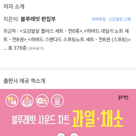
사진으로 시각을, 전문 성우의 목소리로 청각을 동시에 자극하여 아
저자 소개
이의 언어 발달을 촉진한다.
지은이:
블루래빗 편집부
저자파일
신간알림 신청
비싼 스마트펜을 살 필요도, 번거롭게 스마트폰으로 QR을 찍어볼 필
최근작 :
<오감발달 플러스 세트 - 전6종>
,
<하버드 데일리 노트 세
요도 없다. 430×785㎜의 커다란 <블루래빗 사운드 차트>로 생
트 - 전8권>
,
<하버드 스탠다드 스프링노트 세트 - 전8권 (스프링)>
생한 동물 사진을 보고, 궁금한 사진이나 낱말을 손으로 누르면 바로
… 총 376종
(모두보기)
소리가 난다. 우리말과 영어를 번갈아 가며 동물의 이름을 듣고, 퀴즈
를 맞히며 즐겁게 놀면 저절로 어휘력이 쑥쑥 자라난다. 건전지와 접
착식 고리, 드라이버가 들어 있어 <블루래빗 사운드 차트> 하나만 구
입하면 끝! 간편하게 바로 사용할 수 있다. 차분한 색상의 귀여운 토끼
출판사 제공 책소개
모양 사운드 토이와 깔끔한 차트 디자인은 어떤 인테리어와도 잘 어
울린다.
<블루래빗 사운드 차트>는 다양한 콘텐츠를 담아 아이의 호기심과
흥미를 자극한다. 세 가지 모드의 드럼과 재미있는 소리로 나만의 리
듬을 만들어 보자. 사운드 차트의 주제와 꼭 맞는 인기 동요 5곡도 들