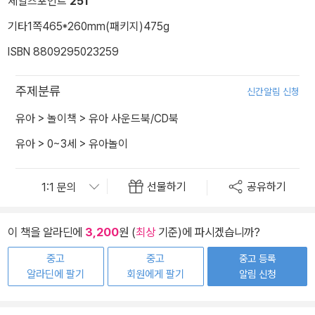
세일즈포인트
251
기타
1쪽
465*260mm(패키지)
475g
ISBN 8809295023259
주제분류
신간알림 신청
유아
>
놀이책
>
유아 사운드북/CD북
유아
>
0~3세
>
유아놀이
선물하기
공유하기
이 책을 알라딘에
3,200
원 (
최상
기준)에 파시겠습니까?
중고
중고
중고 등록
알라딘에 팔기
회원에게 팔기
알림 신청