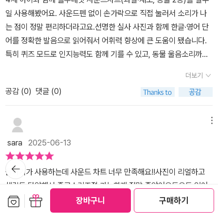
일 사용해봤어요. 사운드펜 없이 손가락으로 직접 눌러서 소리가 나
는 점이 정말 편리하더라고요.선명한 실사 사진과 함께 한글·영어 단
어를 정확한 발음으로 읽어줘서 어휘력 향상에 큰 도움이 됐습니다.
특히 퀴즈 모드로 인지능력도 함께 기를 수 있고, 동물 울음소리까지
나와서 아이가 매일 즐겁게 학습하고 있어요.각 차트마다 주제별 동
더보기
요 5곡과 악기 소리 3가지가 있어서 지루하지 않고, 벽에 붙여서 사
공감 (
0
)
댓글 (0)
용할 수 있어 공간 활용도 좋습니다.일주일 사용 결과 아이 어휘력과
발음이 눈에 띄게 늘었고, 스스로 반복 학습하는 습관까지 생겼어요.
언어발달이 고민인 부모님들께 정말 추천드려요!
메뉴
sara
2025-06-13
뒤로가
기
돌아기가 사용하는데 사운드 차트 너무 만족해요!!사진이 리얼하고
색감도 다양해서 좋고소리조절 가능한게 정말 좋았어요동요도 있어
보관함담기
선물하기
서 동요만 틀면 아기가 신나해요ㅎㅎ좀 더 크면 퀴즈 놀이도 하고 영
장바구니
구매하기
어 공부도 재미있게 할 수 있을 것 같아요!