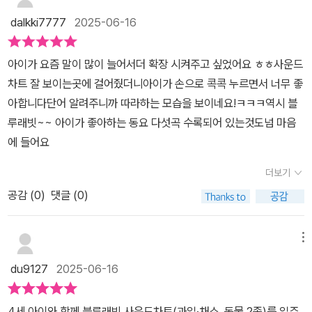
dalkki7777
2025-06-16
아이가 요즘 말이 많이 늘어서더 확장 시켜주고 싶었어요 ㅎㅎ사운드
차트 잘 보이는곳에 걸어줬더니아이가 손으로 콕콕 누르면서 너무 좋
아합니다단어 알려주니까 따라하는 모습을 보이네요!ㅋㅋㅋ역시 블
루래빗~~ 아이가 좋아하는 동요 다섯곡 수록되어 있는것도넘 마음
에 들어요
더보기
공감 (
0
)
댓글 (0)
메뉴
du9127
2025-06-16
4세 아이와 함께 블루래빗 사운드차트(과일·채소, 동물 2종)를 일주