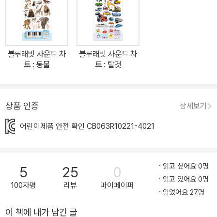
요. 우리말과 영어를 번갈아 가며 이름을 듣고, 퀴즈를 맞히며 즐겁게
놀면 저절로 어휘력이 쑥쑥 자란답니다. 건전지와 접착식 고리, 드라
이버가 들어 있어 <블루래빗 사운드 차트> 하나만 구입하면 끝! 간편
하게 바로 사용할 수 있어요. 차분한 색상의 귀여운 토끼 모양 사운드
블루래빗 사운드 차
블루래빗 사운드 차
토이와 깔끔한 차트 디자인은 어떤 인테리어와도 잘 어울립니다. 악
트 : 동물
트 : 탈것
기 놀이와 동물 동요로 창의력 쑥쑥! <블루래빗 사운드 차트>는 다양
한 콘텐츠를 담아 아이의 호기심과 흥미를 자극합니다. 세 가지 모드
의 드럼과 재미있는 소리로 나만의 리듬을 만들어 보세요. 사운드 차
상품 인증
상세보기
트의 주제와 꼭 맞는 인기 동요 5곡도 들어있지요. 악기 놀이로 신나
어린이제품 안전 확인 CB063R10221-4021
게 차트를 두드리고 동요를 따라 부르면서 아이의 뇌를 입체적으로
자극해 보세요. 안전을 최우선으로 생각했습니다 <블루래빗 사운드
차트>는 아이의 안전을 최우선으로 생각하여 만들었습니다. 어린이
읽고 싶어요 0명
제품안전 특별법에 명시된 각종 유해성 검사를 통과하여 KC인증을
5
25
0
읽고 있어요 0명
받았어요. 안전성이 검증된 제품으로 아이와 함께 즐겁게 놀이하세
100자평
리뷰
마이페이퍼
읽었어요 27명
요.
이 책에 내가 남긴 글