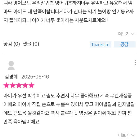
니라 영어모드 우리말퀴즈 영어퀴즈까지너무 유익하고 유용해서 엄
마도 아이도 대 만족이랍니다게다가 신나는 악기 놀이랑 인기동요까
지 플레이되니 아이가 너무 좋아하는 사운드차트에요!!
더보기
공감 (
0
)
댓글 (0)
메뉴
김경혜
2025-06-16
아이가 우선 박수치고 춤도 추면서 너무 좋아해요! 계속 무한재생중
이에요 아이가 직접 손으로 누를수 있어서 좋고 어어발달과 인지발달
에도 큰도움 될것같아요 역시 블루래빗 명성은 알아줘야죠! 진짜 찐
만족 육아템이에요
더보기