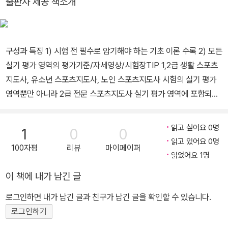
출판사 제공 책소개
빙강사 등
구성과 특징 1) 시험 전 필수로 암기해야 하는 기초 이론 수록 2) 모든
실기 평가 영역의 평가기준/자세영상/시험장TIP 1,2급 생활 스포츠
지도사, 유소년 스포츠지도사, 노인 스포츠지도사 시험의 실기 평가
영역뿐만 아니라 2급 전문 스포츠지도사 실기 평가 영역에 포함되어
있는 동작 설명까지 모두 영상으로 제공합니다. 자세한 평가기준을
수록하여 합격기준에 맞는 동작을 연습할 수 있으며, 수험생이 자주
읽고 싶어요 0명
1
0
0
틀리는 NG자세와 주의사항, 시험장 TIP까지 수록했습니다. 3) 중요
읽고 있어요 0명
100자평
리뷰
마이페이퍼
도, 모범답안, 키워드를 통해 암기하는 구술시험 빈출문제 구술시험
읽었어요 1명
빈출문제를 엄선하여 모범 답안과 함께 수록했습니다. 출제 빈도 기
이 책에 내가 남긴 글
준으로 중요도를 표시하고, 중요한 내용은 색자로 강조했습니다. 꼭
외워야 하는 주요 키워드의 암기 정도를 체크할 수 있습니다. [특별부
로그인하면 내가 남긴 글과 친구가 남긴 글을 확인할 수 있습니다.
록] 실전처럼 연습하는 핵심동작 & 핵심구술 랜덤카드 카드를 섞고
로그인하기
한 장을 뽑아 실전처럼 연습하고 부족한 부분을 복습할 수 있습니다.