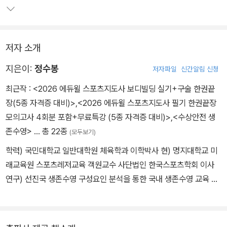
2) 핵심동작 & 핵심구술 랜덤카드
*교재 광고 뒤 수록
저자 소개
지은이:
정수봉
저자파일
신간알림 신청
최근작 :
<2026 에듀윌 스포츠지도사 보디빌딩 실기+구술 한권끝
장(5종 자격증 대비)>
,
<2026 에듀윌 스포츠지도사 필기 한권끝장
모의고사 4회분 포함+무료특강 (5종 자격증 대비)>
,
<수상안전 생
존수영>
… 총 22종
(모두보기)
학력) 국민대학교 일반대학원 체육학과 이학박사 현) 명지대학교 미
래교육원 스포츠레저교육 객원교수 사단법인 한국스포츠학회 이사
연구) 선진국 생존수영 구성요인 분석을 통한 국내 생존수영 교육 프
로그램 도입 방안(2018) 등 다수 스포츠지도사(에듀윌. 2021) 외 1
5권의 저서 출판 자격) 생활스포츠지도사(게이트볼, 보디빌딩, 축구,
배드민턴), 인명구조강사, 응급처치강사, 스킨스쿠버강사, 프리다이