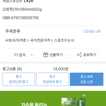
세일즈포인트
1,426
228쪽
210*280mm
622g
ISBN 9791136035790
주제분류
신간알림 신청
수험서/자격증
>
국가전문자격
>
스포츠지도사
선물하기
공유하기
중고상품 (8)
14,000원
중고
중고
중고 등록
알라딘에 팔기
회원에게 팔기
알림 신청