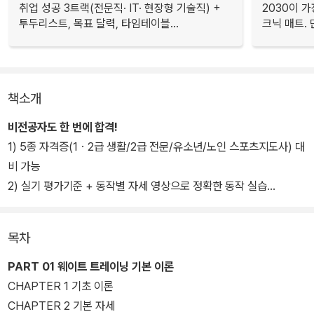
취업 성공 3트랙(전문직· IT· 현장형 기술직) +
2030이 가
투두리스트, 목표 달력, 타임테이블...
크닉 매트.
책소개
비전공자도 한 번에 합격!
1) 5종 자격증(1ㆍ2급 생활/2급 전문/유소년/노인 스포츠지도사) 대
비 가능
2) 실기 평가기준 + 동작별 자세 영상으로 정확한 동작 실습
3) 구술 기출복원 + 모범답안 + 핵심 키워드로 체계적 학습
4) 핵심동작 & 핵심구술 랜덤카드로 실전처럼 연습
목차
[특별 혜택 : 비전공자 한 번에 합격팩]
PART 01 웨이트 트레이닝 기본 이론
1) 실기 동작별 자세 영상
CHAPTER 1 기초 이론
*교재 내 QR코드 스캔
CHAPTER 2 기본 자세