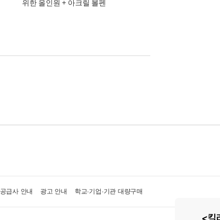
위한 올인원 + 아크릴 볼펜
맞춤 추천 교재 + 워
·공급사 안내
광고 안내
학교·기업·기관 대량구매