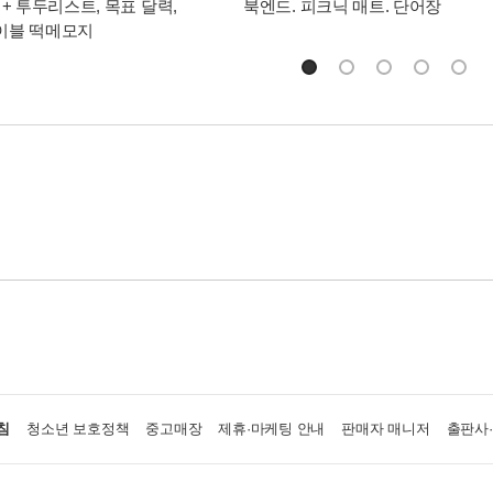
 + 투두리스트, 목표 달력,
북엔드. 피크닉 매트. 단어장
이블 떡메모지
침
청소년 보호정책
중고매장
제휴·마케팅 안내
판매자 매니저
출판사