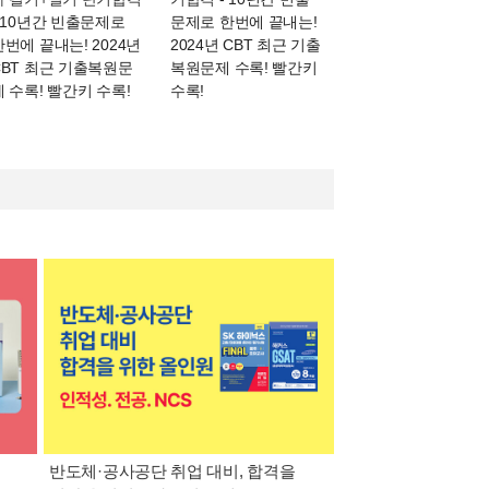
- 10년간 빈출문제로
문제로 한번에 끝내는!
한번에 끝내는! 2024년
2024년 CBT 최근 기출
CBT 최근 기출복원문
복원문제 수록! 빨간키
제 수록! 빨간키 수록!
수록!
반도체·공사공단 취업 대비, 합격을
대기업·공기업·공무