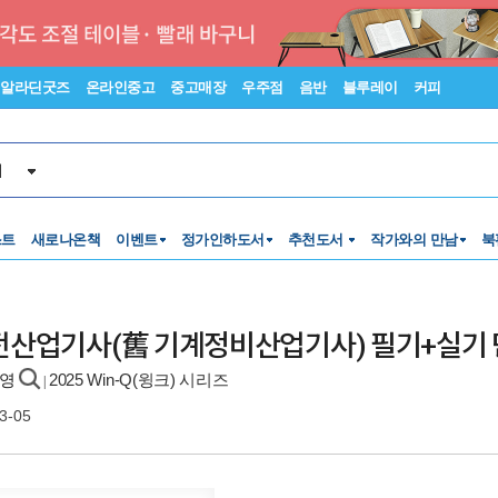
알라딘굿즈
온라인중고
중고매장
우주점
음반
블루레이
커피
서
스트
새로나온책
이벤트
정가인하도서
추천도서
작가와의 만남
북
비보전산업기사(舊 기계정비산업기사) 필기+실기
반영
2025 Win-Q(윙크) 시리즈
|
3-05