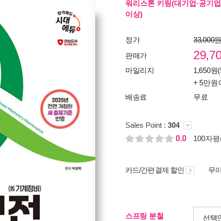
워리스톤 키링(대기업·공기업
이상)
정가
33,000
29,7
판매가
마일리지
1,650원(
+ 5만원
배송료
무료
Sales Point :
304
0.0
100자평(
카드/간편결제 할인
무이
스프링 분철
선택