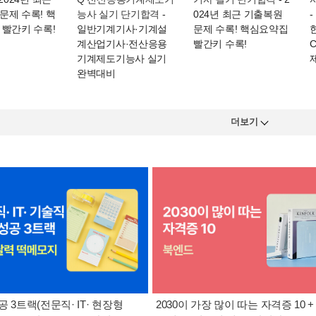
문제 수록! 핵
능사 실기 단기합격
-
024년 최근 기출복원
 빨간키 수록!
일반기계기사·기계설
문제 수록! 핵심요약집
계산업기사·전산응용
빨간키 수록!
기계제도기능사 실기
완벽대비
더보기
공 3트랙(전문직· IT· 현장형
2030이 가장 많이 따는 자격증 10 +