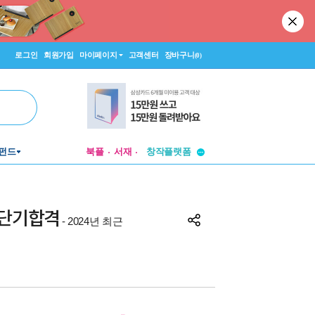
로그인
회원가입
마이페이지
고객센터
장바구니
(0)
투비컨티뉴드
펀드
북플
서재
창작플랫폼
투비컨티뉴드
 단기합격
- 2024년 최근