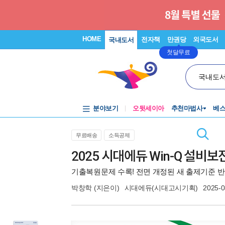
HOME
전자책
만권당
외국도서
국내도서
첫달무료
국내도
분야보기
오뒷세이아
추천마법사
베
무료배송
소득공제
2025 시대에듀 Win-Q 설
기출복원문제 수록! 전면 개정된 새 출제기준 
박창학
(지은이)
시대에듀(시대고시기획)
2025-0