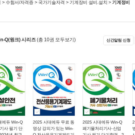
서
>
수험서/자격증
>
국가기술자격
>
기계장비 설비.설치
>
기계정비
Win-Q(윙크) 시리즈
(총 10권 모두보기)
신간알림 신청
대에듀 Win-Q
2025 시대에듀 무료 동
2025 시대에듀 Win-Q
2
기사 필기 단
영상 강의가 있는 Win-
폐기물처리기사·산업
 2024년 최근
Q 전산응용기계제도기
기사 필기 단기합격
- 2