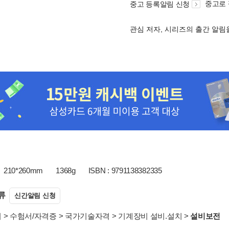
중고로
중고 등록알림 신청
관심 저자, 시리즈의 출간 알
210*260mm
1368g
ISBN : 9791138382335
류
신간알림 신청
서
>
수험서/자격증
>
국가기술자격
>
기계장비 설비.설치
>
설비보전