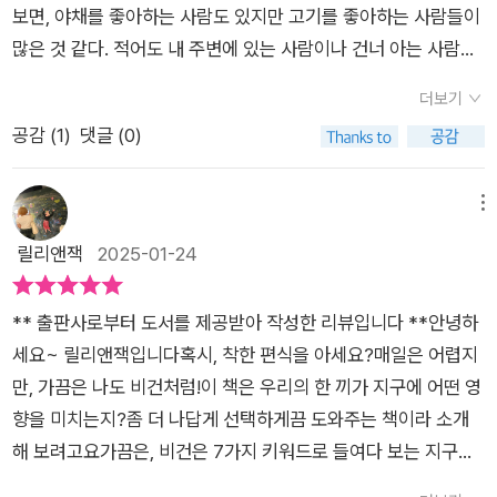
보면, 야채를 좋아하는 사람도 있지만 고기를 좋아하는 사람들이
스며들 수 있음을 보여줍니다.조카를 사랑하는 이모 입장에서 이
많은 것 같다. 적어도 내 주변에 있는 사람이나 건너 아는 사람들
책을 썼다는 정민지 작가의 글과 함께 건강하고 무해한 미니멀리
중에서는 고기 싫다는 사람은 딱히 보질 못했다. 저자의 말처럼
즘과 채식 지향 라이프 스타일을 디자인하는 민디 작가의 그림 조
더보기
사람들은 기분이 저기압일 때 ”고기 앞!”을 외치고, “인생은 고기
화가 이 책의 매력을 한층 더 돋보이게 합니다. 재미있고 명료하
공감 (
1
)
댓글 (0)
서 고기!”를 외치며 고기를 찾았다. 하지만 이러한 고기 소비량이
게 표현한 만화를 보는 재미가 쏠쏠합니다.비건과 비건 지향의 차
늘어나면 늘어날 수록 환경 파괴가 자행된다는 사실을 알고 있는
이도 짚어줍니다. 히틀러와 간디처럼 상반된 인물이 채식을 실천
가?기자인 저자도 다양한 분야의 사람을 만나게 되고, 청소년 독
메뉴
했다는 이야기를 통해, 채식주의가 특정한 이념에 국한되지 않음
자를 위한 책을 쓰면서 환경이나 생태, 동물 복지 같은 개념들을
릴리앤잭
2025-01-24
을 강조합니다.또한 완전한 비건을 실천하지 않더라도 '고기 없는
제대로 알게 됐다고 한다. 기후 위기가 도래한 시점에 기후를 지
월요일'처럼 선택적 비건을 시도하는 방법도 충분한 의미가 있음
키기 위해 할 수 있는 실천을 생각해보니, 삼시 세끼로 먹고 있는
을 짚어줍니다. 한 명의 완전한 비건보다 열 명의 선택적 비건이
** 출판사로부터 도서를 제공받아 작성한 리뷰입니다 **안녕하
음식을 바꾸는 것이 중요하다는 사실을 알게 되었다.평소 좋아하
낫다는 메시지는 채식의 실천 가능성을 높이고, 누구나 부담 없이
세요~ 릴리앤잭입니다혹시, 착한 편식을 아세요?매일은 어렵지
는 문장 중에 “우리가 읽는 모든 것이 우리 자신을 만든다.”라는
시작할 수 있음을 전달합니다.우리가 자주 먹는 소고기와 치킨이
만, 가끔은 나도 비건처럼!이 책은 우리의 한 끼가 지구에 어떤 영
말이 있는데,먹는 것과 관련 된 말 중에 비슷한 표현이 있다는 걸
환경에 미치는 영향에 대해서도 짚어줍니다. 소는 잘못이 없지만
향을 미치는지?좀 더 나답게 선택하게끔 도와주는 책이라 소개
알게 됐다.”You are what you eat.”당신이 먹는 것이 바로 당
우리가 육류 산업을 다루는 방식이 잘못되었음을 이야기합니다.
해 보려고요가끔은, 비건은 7가지 키워드로 들여다 보는 지구를
신이다.이 말을 되새겨 보니, 그동안 먹어왔던 그리고 먹고 있는
지금과 같은 방식이라면 소고기를 덜먹는 게 기후 식사의 첫걸음
위한 기후 식사란 테마로 음식으로 지구를 구하는 다양한 방법을