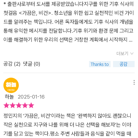
있어요. 그 밖에도 달걀에 찍힌 번호의 비밀, 음식물쓰레기가 생
* 출판사로부터 도서를 제공받았습니다지구를 위한 기후 식사의
겨나는 다양한 이유, 유통기한과 소비기한의 차이 등 실생활과 관
첫걸음 <가끔은, 비건>. 청소년을 위한 쉽고 실천적인 비건 가이
련한 환경 지식도 담겨 있어서 필독서로 추천합니다.
드를 알려주는 책입니다. 어른 독자들에게도 기후 식사의 개념을
통해 유익한 메시지를 전달합니다.기후 위기와 환경 문제 그리고
이를 해결하기 위한 우리의 선택은 거창한 계획에서 시작하지 않
습니다. <가끔은, 비건>은 우리가 먹는 음식이 기후 위기, 불평
더보기
등, 빈곤 문제와 어떻게 연결되는지 탐구합니다.누구나 실천할 수
공감 (
2
)
댓글 (0)
있는 작은 변화로 지구를 지키는 방법을 만나게 됩니다. 음식으로
지구를 구할 수 있다는 '기후 식사'의 개념부터 재미있습니다.우
리가 매일 선택하는 식사가 어떻게 지구의 미래를 바꿀 수 있는지
메뉴
를 보여줍니다. 온실가스 배출량에서 축산업이 교통수단을 넘는
하놀
2025-01-16
18%를 차지한다는 사실은 충격적입니다. 전기차로 바꾸는 것보
다 더 효과적인 게 바로 식단을 바꾸는 거라니, 일상의 작은 선택
정민지의 ‘가끔은, 비건’이라는 책은 ‘완벽하지 않아도 괜찮으니
이 거대한 변화를 일으킬 수 있음을 깨닫게 됩니다.뉴욕에서 큰
작은 실천으로 지구와 나를 위해 더 나은 선택을 해보자’는 이야
인기를 끈 K-김밥은 그 맛뿐 아니라 채식 메뉴로도 주목받았습니
기를 담고 있는 책이다.평소 주변 사람들과 음식을 같이 먹을 때
다. 기후 식사가 단순히 환경 운동을 넘어, 현대인의 생활에 쉽게