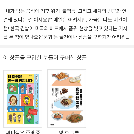
“내가 먹는 음식이 기후 위기, 불평등, 그리고 세계의 빈곤과 연
결돼 있다는 걸 아세요?” 매일은 어렵지만, 가끔은 나도 비건처
럼! 한국 김밥이 미국의 마트에서 품귀 현상을 빚고 있다는 기사
를 본 적이 있나요? ‘품귀’는 물건이나 상품을 구하기가 어려워지
고 있다는 뜻인데, 미국에서 김밥이 귀한 몸이 되었다니 정말 신
기하지요? 그런데 김밥이 인기 있는 이유가 채식 요리이기 때문
이 상품을 구입한 분들이 구매한 상품
이라는 거예요. 미국은 인구의 7~10퍼센트 정도가 채식을 하고
있어요. 최근엔 미국뿐 아니라 여러 나라에서 기후행동 의제로 채
식을 논하고 있지요. 최근 과학계와 환경운동가들은 채식 식단으
로의 과감한 전환이 필요하다고 주장합니다. 육식 위주의 식문화
를 채식으로 바꾸면 시간과 비용을 크게 들이지 않고도 탄소 배출
을 줄일 수 있기 때문이죠. 건강에도 좋고, 동물권을 보호하는 장
점도 있으며, 무엇보다 기후 위기에 대응하는 탁월한 수단이 되거
든요. 이 책은 강압적이거나 죄책감을 불러일으키는 방식으로 매
일매일 채식해야 한다고 강요하지 않고, 가끔씩 그리고 조금만 식
내 마음은 존버 중
교양 한 그릇