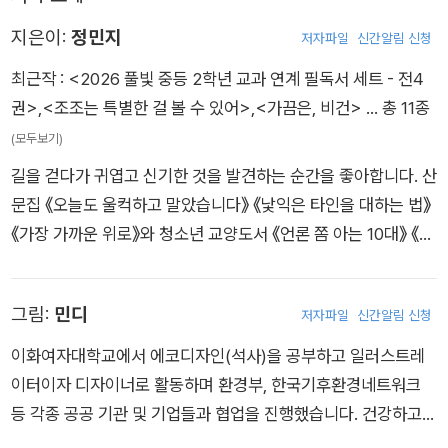
채식에 대한 다양한 정보도 얻고, 고기반찬 투정 대신 기후 식사
를 실천하는 기후 시민이 되어 보자.
지은이:
정민지
저자파일
신간알림 신청
최근작 :
<2026 풀빛 중등 2학년 교과 연계 필독서 세트 - 전4
권>
,
<조조는 특별한 걸 볼 수 있어>
,
<가끔은, 비건>
… 총 11종
(모두보기)
길을 걷다가 귀엽고 신기한 것을 발견하는 순간을 좋아합니다. 산
문집 《오늘도 울컥하고 말았습니다》 《낯익은 타인을 대하는 법》
《가장 가까운 위로》와 청소년 교양도서 《언론 쫌 아는 10대》 《가
끔은, 비건》을 펴냈습니다. 어린이의 마음을 정확히 표현하는 문
장을 쓰고 싶습니다.
그림:
민디
저자파일
신간알림 신청
이화여자대학교에서 에코디자인(석사)을 공부하고 일러스트레
이터이자 디자이너로 활동하며 환경부, 한국기후환경네트워크
등 각종 공공 기관 및 기업들과 협업을 진행했습니다. 건강하고
무해한 미니멀리즘·채식 지향 라이프 스타일을 디자인하고, 그 경