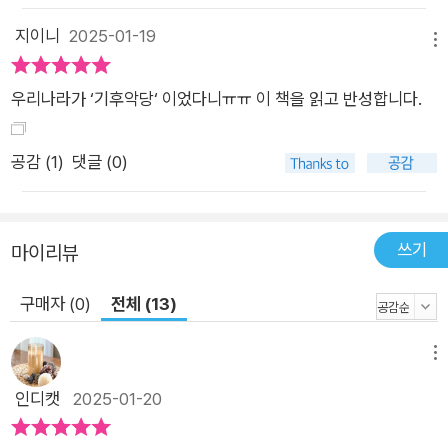
싶어서, 기후 위기 때문에 등등 자신에게 가장 맞는 선택을 하는
지이니
2025-01-19
거죠. 음식을 바꾸는 것은 개인에게만 영향을 미치는 것이 아니라
메뉴
사회적으로, 그리고 국제적으로도 큰 의미가 있어요. 그렇기 때문
우리나라가 ‘기후악당‘ 이었다니ㅠㅠ 이 책을 읽고 반성합니다.
에 이 책의 저자는 자기 입으로 들어가는 것들이 어디서 어떻게
생산된 것인지 잘 알고, 스스로 나에게 맞는 선택을 할 수 있어야
한다고 말해요. ‘무엇을 먹느냐’에 따라 하나뿐인 나의 건강과 우
공감 (
1
)
댓글 (0)
리의 지구가 얼마나 큰 영향을 받는지를 미래 세대인 청소년은 누
구보다 ‘알 권리’가 있으니까요! 이 책을 읽으면 그동안 몰랐던 다
양한 지식과 정보를 얻을 수 있어요. 온실가스 배출 1위 음식이 설
쓰기
마이리뷰
렁탕이라는 사실, 전기차를 타는 것보다 채식이 더 나은 이유, 과
구매자 (0)
전체 (13)
자와 젤리에도 소고기가 들어간 걸 확인하는 방법, 인간을 위해
깃털 없는 닭의 품종 개량 이야기, 등심 1인분을 프린트해서 만들
메뉴
어 먹을 수 있는 인공육의 가능성과 앞으로의 과제를 알게 되지
요. 제대로 알면 왜 지구를 위해 ‘착한 편식(비건)’을 하는지 이해
인디캣
2025-01-20
할 수 있고, 나와 지구를 위해 쉽고 빠른 기후 행동에 동참할 수도