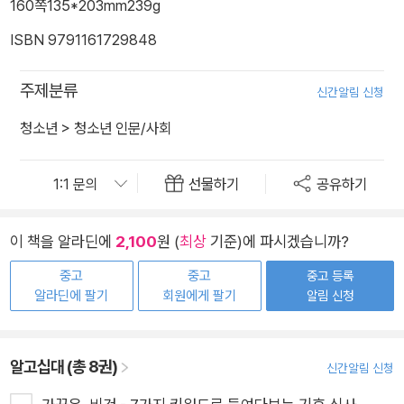
160쪽
135*203mm
239g
ISBN 9791161729848
주제분류
신간알림 신청
청소년
>
청소년 인문/사회
선물하기
공유하기
이 책을 알라딘에
2,100
원 (
최상
기준)에 파시겠습니까?
중고
중고
중고 등록
알라딘에 팔기
회원에게 팔기
알림 신청
알고십대 (총 8권)
신간알림 신청