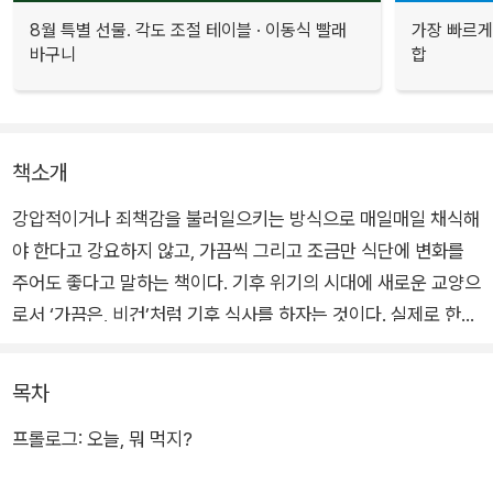
8월 특별 선물. 각도 조절 테이블 · 이동식 빨래
가장 빠르게
바구니
합
책소개
강압적이거나 죄책감을 불러일으키는 방식으로 매일매일 채식해
야 한다고 강요하지 않고, 가끔씩 그리고 조금만 식단에 변화를
주어도 좋다고 말하는 책이다. 기후 위기의 시대에 새로운 교양으
로서 ‘가끔은, 비건’처럼 기후 식사를 하자는 것이다. 실제로 한
명의 완전한 비건보다 열 명의 유동적인 채식주의자(선택적 비
건)가 더 낫다고 한다.
목차
프롤로그: 오늘, 뭐 먹지?
그동안 ‘비건’이라는 말을 들어본 적은 있지만 정확하게 무슨 뜻
인지 몰라서 궁금했다면, ‘채식’이 유별난 일부 사람들만 하는 거