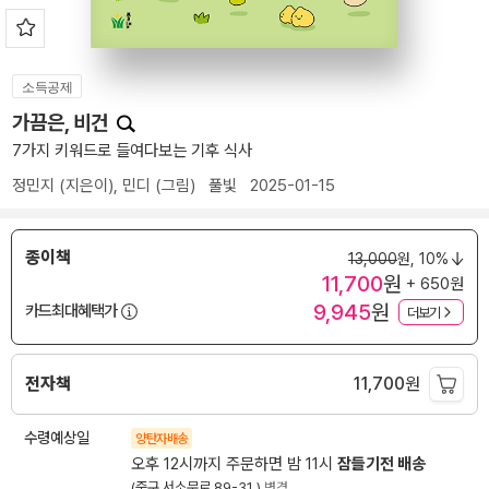
소득공제
가끔은, 비건
7가지 키워드로 들여다보는 기후 식사
정민지
(지은이),
민디
(그림)
풀빛
2025-01-15
종이책
13,000
원,
10%
11,700
원
+ 650원
9,945
원
카드최대혜택가
더보기
전자책
11,700
원
수령예상일
양탄자배송
오후 12시까지 주문하면 밤 11시
잠들기전 배송
(중구 서소문로 89-31 )
변경