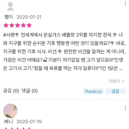
랑스와 같은 외국의 사례를 통해 한국에서도 점차 변화가 필요하
기음식이 환경에 미치는 영향과 동물들이얼마나 잔인하게 죽는
것 같다. 기존에 가지고 있는 사고에서 다른 생각으로 전환하게
드의 이점, 공장식 축산, 동물 복지, 락토 베지테리언부터 플렉시
메뉴
다는 메시지를 전달합니다.기후 위기와 환경 문제에 관심 있는 청
지 알아갈 때 즈음~채소를 키워 먹기 시작했다고 해요녹황색 채
되는 계기가 될 수도 있을 것 같다. 고기를 먹는 식생활이 단 한순
테리언 등까지 비건 구분 등 지구와 기후를 위한 식생활을 주제로
쩡이
2025-01-21
소년 그리고 채식에 관심은 있지만 부담스러워하는 이들에게 추
소를 직접 키워 먹는 재미에푹 빠지니 채소 먹는 비율이 늘고어렵
간에 해결될 수 있다고 생각하지는 않는다. 하지만 책을 읽어 보
여러 가지 정보가 짤막하게 담겨 있다. 채식에 관심 갖는 인구가
천합니다. 우리의 작은 선택이 지구에 미치는 영향을 이해할 수
지 않게 비건 지향인이 되었대요점점 더 환경에 무해한 식단으로
고 마음이 동요되거나 사고의 변화가 생긴다면 조금씩 변화되지
늘어가는 상황에서 이 책을 통해 청소년들이 이에 친숙해지고 동
있고, 채식은 부담스러운 실천이 아닌 가벼운 시작으로도 충분히
가는 중이라네요채식하게 되는 계기는 다양하겠지요?동물성이
#서평🥦 전세계에서 온실가스 배출량 2위를 차지한 한국.🥦 나
않을까?앞으로 지구에서 살아나갈 많은 사람들이 깨끗하고 좋은
참하는 계기가 될 수 있겠다는 생각이 들었다. 일부 장에 포함된
의미 있다는 점을 일깨웁니다. 기후 위기 시대에 알아야 할 지구
몸에 해롭다고 해서저도 채식을 해보려고 생각하지만온전히 비
와 지구를 위한 손쉬운 기후 행동엔 어떤 것이 있을까요?🥦 바로,
환경에서 살 수 있으려면, 분명히 현 시대를 살고 있는 사람들부
세 컷 짜리 만화도 “가끔은, 비건”을 읽는 데 즐거움을 더했다. 표
를 위한 식탁 혁명. 지구를 위한 선택적 비건을 시작해 보세요.
건은 쉽지 않을 것 같아요이 책은 우리가 생각해 볼거리들을7가
지구를 위한 기후 식사. 비건.🥦 완전한 비건을 말하는 게 아니라,
터 변화해야 된다고 생각한다.탄소 배출을 줄이기 위해 한사람 한
지에 있는 그림체로 만화가 그려져 있는데, 표지 일러스트처럼 역
지 주제로나누어 이야기해 줍니다.먹거리를 통해 자신의 신념에
가끔은 비건 어때요?🍒'기분이 저기압일 땐 고기 앞으로!!!''인생
사람이 조금만 더 환경에 대해 기후 위기에 대해 고민하고, 작은
시나 귀엽다.본문 이후에 제시된 채식, 환경, 동물권을 소재로 한
따라지구를 위해 의식적으로 고기 섭취량을 줄이는 실천을 하고
은 고기서 고기.''힘들 때 육류를 먹는 자가 일류다!!''1인 1닭은 국
실천을 한다면, 그것이 모여 큰 변화를 일으킬 수 있을 것이다. 이
도서와 영상 정보가 추가로 제공된 점도 인상적이다. 150여 페이
요탄소 배출을 줄이는 쪽으로 좀 더 고민해 본다면 그것이 바로
룰이지!!'기운이 딸린다며 고기를 찾고,기쁜 일이 있거나 축하할
책은 만화가 섞여 있는 책으로 쉽게 이해할 수 있게 쓰여졌고, 아
지에 불과한 이번 책에 아쉬움을 느낀 독자들이 책과 영상을 찾아
더보기
'기후 시민'에 걸맞은 '기후 식사법'이 아닐까요??한국인은 역시
일이 있어도 찾는 고기.오랜만에 만나는 친구들과의 모임 장소를
이부터 성인까지 부담없이 읽을 수 있는 책이다.그리고 개인적으
볼 수 있게 배려한 것으로 보인다. 도서 목록을 저장해 놓고 앞으
공감 (
0
)
댓글 (0)
밥심이지!다른 걸 먹어도 꼭 밥을 먹어야 먹은 것 같다는이런 말
생각할 때도 고깃집이 우선순위로 떠오른다.이런 사회적 분위기
로 4장에 있던 ’괴물 닭’ 이야기는 충격적이었다. 인간 이기심의
로 조금씩 읽어가 볼 생각이다. 풀빛 청소년 시리즈 ‘알고십대’ 독
을 많이 하잖아요?근데 이제 한국은 쌀 소비량보다고기 소비량
에서 '비건'을 외치는 사람들이 있다.종교적인 이유로.건강상의
어느 한 단면을 확인할 수 있었던 사건이었다. 꼭 한번 읽어 보시
서는 이번이 처음이었는데, 지금까지 나온 책을 한 번 살펴보는
이 많다는 사실!22년 우리나라 국민의 1인당 육류(소. 돼지. 닭고
이유로.동물권을 지지한다는 이유로.지구를 걱정한다는 이유로.
메뉴
길 바란다.ㅡ'풀빛 출판사'를 통해 도서 협찬을 받아서 주관적으
한편 앞으로 나올 책도 기다려볼 생각이다.
기)소비량은 59.8kg이고쌀 소비량은 56.6kg이라고 해요그리
다양한 이유로 자신의 의지를 피력하는 사람들.비건이 왜 지구를
버니
2025-01-19
로 작성한 리뷰입니다.[작성자]인스타 #하놀 @hagonolza블로
고 1년 뒤 23년엔 고기소비가1.3퍼센트 더 늘어서 60.6kg이나
살린다는 걸까?7가지 키워드로 지구에서 어떤 일이 벌어지고 있