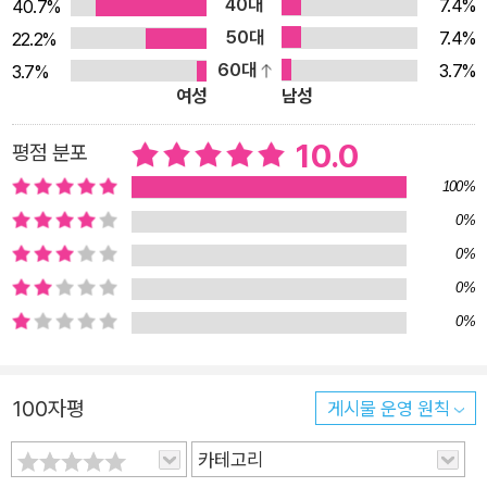
40대
7.4%
40.7%
유제품은 물론 꿀을 포함한 모든 동물성 식품을 먹지 않는 사람을
50대
7.4%
22.2%
말해요. 일상생활에서 사용하는 옷, 화장품, 의약품 중에서도 동
60대
3.7%
3.7%
물성 제품을 모두 거절하지요. 그러나 한 번에 식단을 바꾸는 것,
여성
남성
소비 방식을 바꾸는 건 쉽지 않아요. 특별히 청소년기의 학생들에
겐 탄수화물과 무기질, 비타민의 섭취만큼이나 단백질 섭취가 매
10.0
평점 분포
우 중요하기 때문에 매일매일 채식을 하길 권할 수 없어요. 하지
100%
만 그 대안으로 ‘선택적 비건’을 이야기해 볼 수는 있을 거예요.
0%
채식 기본권(선택권)은 현재 다른 여러 나라에서도 이슈예요. 외
0%
국의 일부 중고등학교에서는 급식 식단으로 비건 식단이 따로 있
0%
어서 무엇을 먹을지 선택이 가능하답니다. 또한 프랑스에서는 일
0%
주일에 하루는 건강과 환경을 위해 채식 급식을 의무화하기도 했
고요. 우리나라도 몇몇 학교에서는 한 달에 하루를 ‘채식데이’로
정해 급식을 준비하고 있어요. 하지만 채식 급식에 대하여 학생들
100자평
게시물 운영 원칙
이 이해할 수 있게 교육이나 홍보 없이 진행하다 보니 평소보다
잔반이 늘어서 오히려 ‘잔반데이’라는 오명을 얻고 있지요. 만약
카테고리
학생들에게 선택적 비건에 대해서, 기후식사에 대해서 알려 준다