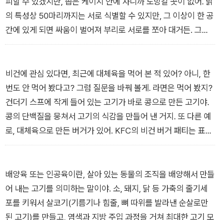
식사가 무엇을 말하는지 알고 보니 어렵지 않지?
피할 수 있겠지만, 좁은 케이지 안에 사니까 도망갈 곳이 없어. 닭
_<전기차보다 채식이 더 낫다고?>
의 특성상 50마리까지는 서로 식별할 수 있지만, 그 이상이 한 공
간에 있게 되면 싸움이 벌어져 부리로 서로를 쪼아 대거든. 그래
서 이것을 막기 위해 농장주들은 병아리 때부터 부리의 뾰족한 부
분을 잘라 버려. 부리에는 민감하고 섬세한 신경 조직들이 있어서
그곳을 자르면 고통이 정말 심해. 닭의 입장에서 생각해 보면 너
비건에 관심 있다면, 최근에 대체육을 먹어 본 적 있어? 아니, 한
무 가혹한 일이야.
번도 안 먹어 봤다고? 그럼 질문을 바꿔 볼게. 라면은 먹어 봤지?
_<우리가 몰랐던 치킨의 기구한 일생>
건더기 스프에 작게 들어 있는 고기가 바로 콩으로 만든 고기야.
콩의 단백질을 뭉쳐서 고기의 식감을 만들어 낸 거지. 또 다른 예
로, 대체육으로 만든 버거가 있어. KFC의 비건 버거 패티는 표고
버섯으로 대체육을 만들었고, 롯데리아는 밀과 콩으로 대체육을
만들어 비건 버거를 출시했지.
_<퍽퍽한 콩고기는 가라! “비건 버거 주세요!”>
배양육 또는 인공육이란, 살아 있는 동물의 조직을 배양해서 만들
어 내는 고기를 의미하는 말이야. 소, 돼지, 닭 등 가축의 줄기세
포를 키워서 살코기(기름기나 힘줄, 뼈 따위를 발라낸 순살로만
된 고기)를 만들고, 염색과 지방 주입 과정을 거쳐 최대한 고기 모