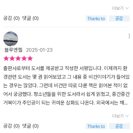
까지는 해볼 수 있겠다는 생각도 해본다.아래는 이 책을 읽으며
에 가둬 놓고 알만 낳게 하는 동물 학대 환경은 없어져야 한다고
드셔보셨다고 해요패티가 식물성 재료로 만든 대체육으로고기
다양한 근거를 들어, 지구를 위해 우리가 손쉽게 실천할 수 있는
지 할 수 있다면 채식주의를 비건을 선택하지 않을 이유는 없다.
더보기
의미 있게 다가왔던 내용과 도움이 되었던 내용들을 위주로 정리
생각한다. 그런데 계란과 비건이 무슨 상관? 이 책은 비건을 실천
맛과 비슷하대요콩고기로 만든 불고기덮밥 먹어 본 적이 있는데
방법들을 제안하는 책이라 추천합니다. ✨️✨️✨️✨️✨️⭕️ 이 서평은
더군다나 동물의 처우를 극한으로 무시하는 곧 비인간적인 동물
공감 (
0
)
댓글 (0)
해 보았다. 함께 보면서 나의 식습관에 대해 돌아보는 시간을 가
하자는 책이 아닌가? 아니다. 비건에 관한 것도 알려주는 기후 식
고기라고 해도 믿을 만큼식감도 맛도 완전 고기 본연의 맛이 나더
풀빛출판사(@pulbitkids)로부터 협찬 제안받아 주관적으로 작
사육 및 가공과정의 실태를 알게 될 것이기에 독자들은 당황스럽
져보면 어떨까 한다.=====기후 식사란?=====전 세계의 인
사에 관한 책이다. 지구를 덜 아프게 하자는 책이다. 그렇다면 닭
라고요우리가 모르고 먹은 대체육을 아세요?라면에 건더기 수프
성하였습니다. #가끔은비건 #정민지 #풀빛#인문학 #환경보호
고 마음이 어려워질터다. 나 또한 그랬기 때문이다. 물론 이 부분
구는 증가 추세가 좀 느려졌을 뿐 여전히 증가하고 있어. 21세기
들도 덜 아프게 살아 있는 동안은 자유롭게 살면 좋겠다. ​공장식
메뉴
에 작게 들어 있는 고기가 바로 콩으로 만든 고기랍니다...^^먹거
#기후악당 #기후식사 #탄소배출#알고십대시리즈 #알고십대8
을 이미 아는 분들도 계시고 무디어진 분들도 계실터이나 동물을
안에 100억 명에 다다를 거라고 해. 그렇게 되면 더 많은 온실가
축산이라는 황당한 말도 처음 들었다. 계란 생산도 공장에서 자동
블루엔젤
2025-01-23
리도 빈익빈 부익부- 먹거리의 30퍼센트가 버려지고 있다!음식
#지구 #청소년인문도서#신간 #신간도서 #청소년추천도서 #신
반려라는 개념으로 받아들여 본 이로서는 무디어질 수 없는 부분
스가 지구를 뜨겁게 할 테고, 자원은 지금보다 더 부족해질 거야.
차 부품 찍어내듯 자동화 한 것이다. 꼼짝 못 하는 케이지 안에 갇
물 쓰레기란 먹다 남은 걸 버리는 것뿐일까요?식품이 생산. 유통.
간인문학#북스타그램 #책스타그램 #서평스타그램
이다. 여러분은 비건을 가끔 해보아야겠구나 라는 생각이 반드시
이런 비극을 막기 위해, 즉 온실가스 배출을 최소화해서 지구를
힌 닭들은 알을 낳는 기계가 된다. 환기도 잘 안돼서 악취가 코를
가공. 조리 과에서발생하는 농, 수. 축산물 쓰레기와먹고 남은 음
들 것이다. 더 나아가선 가끔이 아니라 자주가 되는 분들도 계실
출판사로부터 도서를 제공받고 작성한 서평입니다. 이제까지 환
덜 아프게 하는 방법의 하나로 '식단을 바꾸자'는 움직임이 생겨
찌르는 환경에서 낳은 달걀은 스트레스가 심해 사람 몸에도 안 좋
식 찌꺼기 모두가 음식물 쓰레기래요우리 식탁에 오르기 전에 식
테고 말이다. 아직 그 과정이 그 생활이 녹록치가 않다. 먹는 것부
경관련 도서는 몇 권 읽어보았고 그 내용 중 비건이야기가 들어있
나고 있어. 최근엔 이러한 식단을 '기후 식사'라고 부르기도 해. 기
다. 이 공장식 축산 닭들이 낳은 달걀에는 케이지 크기에 따라 살
품을 만들고이동하면서 버려지는 것들까지도모두 음식물 쓰레기
터 옷이나 화장품 등에서도 동물의 무언가가 포함되 있다면 제외
는 경우는 많았다. 그런데 비건만 따로 다룬 책은 읽어본 적이 없
후 식사는 환경에 안 좋은 영향을 최대한 줄인 식단이어야 하고,
짝 넓은 건 3번, 매우 좁은 건 4번이라고 계란에 찍힌 녹색 도장
에 포함된다는 사실!과일이나 야채 등 크기가 너무 작거나 큰 것,
되어야 하기때문에 상당한 조심과 주도면밀한 해당 상품에 대한
어서 궁금했다. 청소년들을 위한 도서라서 쉽게 읽혔고, 중간중간
물론 사람에게도 건강한 것이어야 하겠지.기후 식사를 하려면 고
맨 끝에 표기되어 있다. 나부터 시작해서 점차 많은 사람들이 학
찌그러진 것, 껍질에 생채기가 난 것 등 상품성이 떨어지는 것들
원료분석이 들어가야 하며 비건용 제품들을 골라서 사는 것도 평
거북이가 주인공이 되는 귀여운 삽화도 나온다. 외국에서는 채식
기 섭취는 지금보다 절반으로 줄일 필요가 있어. 그렇다고 과일과
대당한 닭이 낳은 3번과 4번 란을 사지 않으면 자연스럽게 이런
이 버려지고 있대요이런 문제를 해결하려면 어떻게 해야 할까
소보다 더 많은 자본이 들어가기에 부담이 되는 것도 사실이다.그
이 흔하다는데, 우리나라도 고기만 좋아하는 식습관을 바꿔야한
채소가 무조건 지구를 위한 식단으로 좋다는 건 또 아니야.바다
가혹한 환경은 사라지지 않을까?​닭을 학대하는 것으로도 모자라
더보기
요?최대한 덜 가공된 식품을 먹고못난이 채소, 과일을 소비해 줘
래서 한번에 모든 것을 끊고 비건이 되긴 어렵다. 점진적으로 끊
다는 생각이 들었다. 기자로 일했던 작가는 축산업의 폐해에 대해
건너 먼 나라에서 배나 비행기로 실어 와 우리의 식탁까지 오르는
소비자를 우롱하는 동물복지, 유정란, 친환경, 유기농, 자유방목,
공감 (
0
)
댓글 (0)
야겠죠?못난이 채소와 과일은 가격도 저렴해서 생활에 보탬도
어내 나감으로 이것이 생활습관이 되어지면서 점차 비건의 모습
이야기하는데, 닭을 키우는 환경을 보고 놀랐던 일을 이야기한다.
수입 과일이나 채소는 탄소 배출량이 매우 높아. 그래서 유기농
좋은 것을 먹였다는 둥 헷갈리게 예쁜 말로 포장한다. 난각 번호