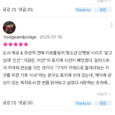
음식들이 오로지 나의 즐거움과 나의 만족만을 위한 선택이었다
더보기
이 되는 셈입니다.치킨의 경우, 닭의 비참한 사육 환경을 설명하
제시해 준답니다.건강을 위해서도 고기보다야채를 좀 더 챙겨 먹
는 생각이 들었다. 환경을 생각하지 못한 선택이 너무 많았다. 순
공감 (
1
)
댓글 (0)
며 동물 복지에 대한 중요성을 일깨웁니다. 좁은 케이지 안에서
어야 몸속 나쁜 콜레스테롤도 줄어든다고 해서 관심 있게 보게 되
간의 배고픔을 이기지 못하고, 먹는 즐거움을 위해 선택 했다.세
고통받는 닭의 모습은 우리가 선택하는 음식이 어떤 과정을 거치
었네요가끔은, 비건7가지 키워드로 들여다보는 지구를 위한 기
상에는 나와 다르게 여러 가지 이유로 먹는 것에 대해 진지하게
는지 고민하게 만듭니다.대체육과 배양육의 최신 기술도 소개합
후 식사정민지 글 / 민디 그림1장. 음식으로 지구를 구하라2장.
메뉴
생각하고, 행동으로 옮기며 사는 사람들도 많을 것 같다. 아마도
니다. 콩 단백질로 만든 고기부터 3D 프린터로 출력한 인공고기
어서와, 고기없는 하루는 처음이지?3장. 환경 파괴 주범이라니4
hodgeandpodge
2025-01-16
우리가 지금까지 피부로 직접 느껴질만큼의 큰 위기를 체감하지
까지, 미래의 음식 과학은 환경과 식량 문제를 동시에 해결할 열
장 '1인 1닭' 해도 괜찮을까?5장. 고기 자리를 대체할 수 있을까?
못하고 있는 건, 그러한 사람들이 있었기 때문이 아닐까? 지구 살
쇠가 될 수 있습니다. 이처럼 대체육, 인공고기 등 과학 기술의 진
6장. 먹거리도 '빈익빈 부익부'7장. 더 이상은 안 돼!!음식으로 지
리기를 몸소 실천하고 있는 사람들 말이다. 그런 생각들을 하다보
도서 제공 & 주관적 견해 리뷰풀빛의 청소년 단행본 시리즈 ‘알고
보가 환경 문제를 해결하는 데 어떤 역할을 하는지 살펴봅니다.먹
구를 구하는 쉬운 방법매일은 어렵지만 오늘은 채식 어때요?7가
니 매순간의 즐거움을 이기지 못하고 같은 행동을 반복하고 있는
십대’ 신간 “가끔은, 비건”의 표지에 시선이 빼앗겼다. 일러스트
거리의 30%가 버려지고 있다는 충격적인 통계는 음식물 쓰레기
지 키워드로 들여다 보는지구를 위한 기후 식사 함께 해보실래
행동이 부끄러워진다.우리가 먹는 동물들은 어떤 환경에서 자라
가 귀여워 관심을 가진 것이다. “7가지 키워드로 들여다보는 지
가 단순한 낭비가 아니라 심각한 환경 문제임을 보여줍니다. 남기
요?지은이 소개 : 정민지'자그마한 거라도 실천해 봐야지'라고 날
고 있을까?동물의 종류는 다양한데 우리가 특정 동물만을 먹는
구를 위한 기후 식사”라는 문구도 표지에 쓰여 있는데, 채식에 관
는 습관을 줄이고, 필요한 만큼만 소비하는 작은 실천은 누구나
마다 다짐하지만, 사흘이 못 가 흐지부지되는 '프로 작심삼일
이유는 무엇일까?이 동물들이 어떤 과정을 거쳐서 우리의 식탁
심이 있는 독자로서 한 번쯤 읽어보고 싶었다.사랑하는 조카에게
시작할 수 있는 행동입니다. 청소년들이 가정이나 학교에서 실천
러.'그래도 자주자주 근사한 계획을 세우고실패하더라도 다시 도
위에 오르게 될까?그 과정들을 면밀히 살피게 된다면, 고기를 먹
이야기하듯이 작가의 말이 전달되는 책이라고 한다. 그도 그럴 것
할 수 있는 구체적인 아이디어를 제안합니다.기후 시민으로 성장
전하는 게좋다고 하네요.. 꼭 저를 두고 하는 말 같은...ㅋㅋ'기왕
더보기
는 행위를 그만두거나 적어도 줄어들 수도 있을 것 같단 생각이
이 문장이 모두 친근한 어조로 쓰여 있다. 청소년들이 비건에 관
하도록 독려하는 <가끔은, 비건>. 학교에서 시작할 수 있는 기후
이면 환경을 위해서 고기를 조금 덜 먹고'기왕이면' 쓰레기도 줄
공감 (
1
)
댓글 (0)
든다.이 책에는 우리가 생각해 볼 7가지 주제를 다루고 있다. 해
한 긍정적 이미지를 형성하고 정보도 얻기 위해 일반적인 딱딱한
식사의 작은 실천을 보여주는 채식데이 사례도 흥미롭습니다. 프
이려고노력하고 있다고 합니다... 저도 그러려고요채식하게 된 계
당 주제들을 따라가면서 다양하게 생각하는 힘을 길러 보면 좋을
문체보다 더욱 효과적으로 보인다. 기후 식사의 필요성, 로컬 푸