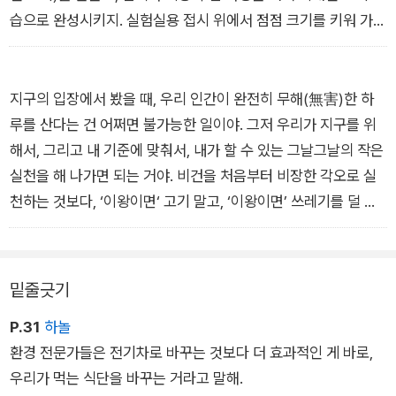
습으로 완성시키지. 실험실용 접시 위에서 점점 크기를 키워 가고
있는 붉은색 고기를 상상하면, 딱 그 모습이야. 공상과학 영화나
애니메이션에서 보았던 일이 현실화되고 있다니, 정말 놀랍지 않
아?
지구의 입장에서 봤을 때, 우리 인간이 완전히 무해(無害)한 하
_<세상에서 가장 비싼 햄버거, 3억 6000만 원>
루를 산다는 건 어쩌면 불가능한 일이야. 그저 우리가 지구를 위
해서, 그리고 내 기준에 맞춰서, 내가 할 수 있는 그날그날의 작은
실천을 해 나가면 되는 거야. 비건을 처음부터 비장한 각오로 실
천하는 것보다, ‘이왕이면‘ 고기 말고, ‘이왕이면’ 쓰레기를 덜 남
기고, ‘이왕이면’ 탄소 배출을 줄이는 쪽을 선택하자는 생각을 가
질 때 더 오래 지속할 수 있을 것 같아. 이모는 그렇게 결심하고
가볍게 시작했어. 내가 할 수 있는 선에서 하나씩, 한 걸음씩. ‘이
밑줄긋기
왕이면’ 정신으로!
P.31
하놀
_<에필로그: 어느 청소년과의 대화>
환경 전문가들은 전기차로 바꾸는 것보다 더 효과적인 게 바로,
우리가 먹는 식단을 바꾸는 거라고 말해.