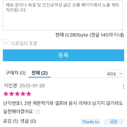
면, 비정상적이게 과도한 육식이 지구 환경을 어떻게 해치는지를
알려 준다면, 고기반찬 투정 대신 기후 식사를 실천하는 기후 시
민이 될 수 있지 않을까요? 혹시나 오해할까 싶어서 이야기하자
면, 고기를 하루아침에 완전히 끊어야 한다고 말하려는 건 아니에
현재
0
/280byte (한글 140자 이내)
요. 모든 사람이 하루아침에 고기를 뚝 끊고 채식하며 살아가는
스포일러 포함
상황은 상상하기 힘들잖아요. 다만, 먹거리를 통해 자신의 신념에
등록
따라 행동하고, 지구를 위해 의식적으로 고기 섭취량을 줄이는 실
천을 하고, 탄소 배출을 줄이는 쪽으로 더 고민해 본다면 그것이
구매자 (0)
전체 (2)
바로 ‘기후 시민’에 걸맞은 ‘기후 식사법’이 아닐까요? _ 프롤로그
중에서 “혹시, 착한 편식을 아세요?” 우리가 선택한 한 끼의 파생
이인경
2025-01-29
메뉴
력을 알아볼 시간 기후 위기를 막기 위해 행동하는 10대 채식을
선택하느냐, 선택하지 않느냐보다 중요한 건 각자의 ‘선택’이 ‘존
난각번호1, 2번 계란먹기와 셀프바 음식 가져다 남기지 않기라도
중’받아야 한다는 거예요. 비건을 선택한 사람들에겐 각자마다 나
실천해야겠어요
름의 이유가 있어요. 체질적으로 육식이 안 맞아서, 다이어트 중
공감 (
1
)
댓글 (0)
이거나 건강을 되찾으려고, 종교적인 이유로, 동물권을 존중하고