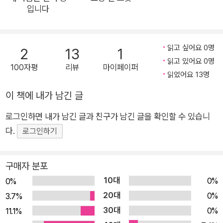
입니다
단에 변화를 주어도 좋다고 말해요. 기후 위기의 시대에 새로운
교양으로서 ‘가끔은, 비건’처럼 기후 식사를 하자는 거죠. 실제로
한 명의 완전한 비건보다 열 명의 유동적인 채식주의자(선택적
읽고 싶어요 0명
2
13
1
비건)가 더 낫다고 해요. 그동안 ‘비건’이라는 말을 들어본 적은
읽고 있어요 0명
100자평
리뷰
마이페이퍼
있지만 정확하게 무슨 뜻인지 몰라서 궁금했다면, ‘채식’이 유별
읽었어요 13명
난 일부 사람들만 하는 거라고 오해했다면, 이 책을 꼭 읽어 보길
이 책에 내가 남긴 글
권합니다. 저자인 정민지 작가님은 7가지 키워드로 정리해 ‘기후
식사’를 잘 설명해 주어요. 대체육, 인공고기, 비건 버거 등 최신
로그인하면 내가 남긴 글과 친구가 남긴 글을 확인할 수 있습니
의 식품과학과 채식 트렌드도 담아내 흥미로운 독서가 될 것입니
다.
로그인하기
다. 미니멀리즘과 채식 지향 라이프를 실천하는 민디 그림 작가님
의 귀엽고 깜찍한 환경툰도 이 책이 유익하고 사랑스러운 이유입
구매자 분포
니다. “어서 와, 고기 없는 하루는 처음이지?” 다양한 이유로 채
10대
0%
0%
식을 선택하는 사람들 #선택적 비건 #기후식사 #비건지향 최근
20대
0%
3.7%
엔 지구를 위한 기후 식사로 비건(Vegan)을 선택하는 사람이 늘
30대
0%
11.1%
고 있어요. 비건은 엄격한 완전 채식주의자로서 육류, 생선, 달걀,