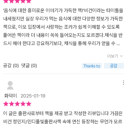
그 https://blog.naver.com/hagonolza84환경 전문가들은 전
됐대요쌀보다 고기를 더 많이 먹고 있어요이제 우리는 밥심 아니
는지 알려주는 책을 만났다.🍄p28온실가스 배출을 최소화해서
기차로 바꾸는 것보다 더 효과적인 게 바로, 우리가 먹는 식단을
'음식에 대한 흥미로운 이야기가 가득한 책!'비건이라는 타이틀을
고육심이라 해야 할 것 같아요...ㅎㅎ이참에 고기를 좀 줄여봐야
지구를 덜 아프게 하는 방법의 하나로 '식단을 바꾸자'는 움직임
바꾸는 거라고 말해. 이유는 탄소 배출량에 있어. 비행기, 자동차,
내세웠지만 실상 우리가 먹는 음식에 대한 다양한 정보가 가득한
겠어요채식의 다양한 형태하루아침에 고기를 뚝 끊는다는 건정
이 생겨나고 있어. 최근엔 이러한 식단을 '기후 식사'라고 부르기
기차, 선박 등 모든 교통수단에서 나오는 탄소 배출량은 전체 탄
책으로, 이모 입장에서 사랑하는 조카가 쉽게 이해할 수 있도록
말 어려운 것 같아요먹지 말라고 하면 더 생각나고 말이죠...ㅋㅋ
도 해. 기후 식사는 환경에 안 좋은 영향을 최대한 줄인 식단이어
소 배출량의 13.5퍼센트 정도야. 근데 축산업으로 인한 탄소 배
풀어쓴 책이라 더 내용이 쏙쏙 들어오는지도 모르겠다.채식을 반
완벽하지 않아도 줄였다는 게 더 중요하겠죠지은이 민지님이 직
야 하고, 물론 사람에게도 건강한 것이어야 하겠지.🍄p50현실적
출량은 그보다 더 많은 18퍼센트나 차지하고 있어. 우리의 식단,
드시 해야 한다고 강요하기보다, 채식을 통해 우리가 얻을 수 있
접 해 본채식이 쉬워지는 방법을 소개해 주시는데요퐁당퐁당 채
으로 고기를 뚝 끊는 게 어려우니까 '서서히 줄여 나가자(축소)'는
정확히는 지나치게 고기를 많이 먹는 식단이 환경오염과 지구 온
는 이점을 알려주고, 일상에서 우리가 먹고 구매하는 음식에 대해
식: 하루걸러 하루 채식주 1회 채식: 하루 채식데이하루 한 끼 채
주장이 힘을 얻고 있어. '축소주의'는 영국에서부터 시작됐는데,
더보기
난화의 ‘숨은 주범’인 거지. 전 세계 모든 사람이 식물성 식단으로
실제 도움 되는 정보를 전달함으로써 독자가 스스로 판단하고 질
식 ~ 다양한 방법이 있더라고요우리가 말하는 비건은 완전한 채
고기, 해산물, 유제품 등 동물성 식품을 적게 먹는 운동이야.축소
공감 (
0
)
댓글 (0)
바꾼다면 해마다 80억 톤 정도의 온실가스를 획기적으로 줄일
문할 수 있도록 돕는다.덕분에 읽으면서 나는 채식의 단계 중 어
식을 먹지만그 외 다양한 채식 형태가 있더라고요...상황에 따라
주의는 1명의 완벽한 채식주의자보다 10명의 축소주의자가 환경
수 있을 거라는 계산이 나와.- P31
디에 속하는지도 살펴보고, 기후 시민이 되기 위해 어떤 기후 식
육식도 하는 간헐적 채식 가금류까지 먹는, 어류까지 먹는우유,
에 미치는 긍정적인 영향이 더 크다고 믿어.🫛먹거리는 많든 적
사법을 적용하면 좋을지도 생각해 보게 되었다.총 7장으로 구성
메뉴
달걀까지 먹는, 우유까지 먹는달걀까지 먹는 채식을 여러 가지로
든 온실가스를 배출한다. 요즘처럼 추운 날씨면 생각나면 설렁탕.
된 이 책은 비건에 대한 내용을 비롯해 음식에 관련된 7가지 주제
화덕이
2025-01-19
플렉시테리언, 폴로 베지테리언, 페스코 베지테리언, 락토오보 베
이 메뉴가 온실가스를 가장 많이 배출하는 메뉴라는 사실에 경악
를 가지고 이야기하고 있는데, 읽다 보면 나 자신과 지구를 위해
지테리언락토 베지테리언, 오보 베지테리언불리는 이름도 세분
했다. 왜???????설렁탕 주요 재료인 소고기는 주로 호주, 뉴질
어떤 선택을 하면 좋을지 고민하게 만든다.또 식품을 구매할 때
화되어 있어요엄격하게 정하면 지키기 쉽지 않으니채식 대신 '고
랜드, 미국 같은 먼 나라에서 수입하고 있다. 운송 과정에서 온실
이 글은 출판사로부터 책을 제공 받고 작성한 리뷰입니다 가끔은
어떤 것에 중점을 두어야 하는지 등과 같은 정보도 함께 얻을 수
기 없는 월요일' 이렇게주 1회부터 시작해 보는 방법을제시해 주
가스가 대량으로 배출되고 있는데다가, 조리법조차 많은 가스를
비건 정민지/민디풀빛출판사책 속에 연신 등장하는 무언가 모르
있어 매우 유용하다.다만, 1인 가구의 경우 현실적으로 채식 위주