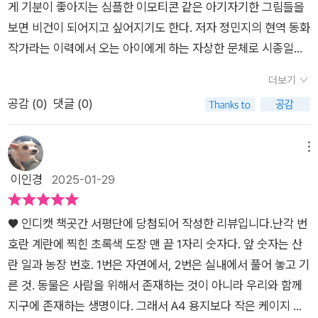
시는데 솔깃 하더라고요소고기를 덜 먹는 게 기후 식사의 첫걸
사용하고 있으니. 1위 할 수밖에.게다가, 소는 되새김질 하면서 여
게 기분이 좋아지는 심플한 이모티콘 같은 아기자기한 그림들을
로 식품을 소비한다는 것이 생각보다 쉽지 않기 때문에 선택적,
음?소가 방귀를 뀌어서 지구 온난화가 더 심해진다는 말, 들어 본
물을 먹는다. 그때 위장 속 박테리아가 음식을 소화하며서 메탄을
보면 비건이 되어지고 싶어지기도 한다. 저자 정민지의 현역 동화
계획적 소비 방법을 강구할 필요는 있어 보인다.괜히 처음부터 채
적 있나요??소가 되새김질을 하는데요소의 위장 속 박테리아가
만들고, 트림과 방귀로 배출되고,소가 먹는 사료에서도 아산화질
작가라는 이력에서 오는 아이에게 하는 자상한 문체로 시종일관
식이나 비건식으로 바꾸려고 했다가는 돈은 돈대로 쓰고, 애꿎은
음식을 소화하면서 메탄이 발생하는데 메탄의 95%가 트림으로,
소를 내뿜고 있다니.소가 먹고 소화시키고 배출하는 모든 과정이
책 속 이야기를 풀어나가는데다 그림을 맡아주시는 민디라는 분
재료만 모두 버릴 수 있으니 현실적인 상황을 고려한 뒤 신중하게
더보기
나머지 5퍼센트는 방귀에 섞여 방출된대요소 1마리가 1년 동안
온실가스가 나오고 있었다.'소가 잘못 했네!!!!'라고, 생각하고 있
의 솜사탕같은 캐릭터 아이들이 어우러져 이 책 <가끔은 비건>
접근하길 바란다.저자는 7가지 주제를 가지고 비건, 기후 식사,
공감 (
0
)
댓글 (0)
방출하는 메탄이 47kg으로소 4마리면 차량 1대가 내뿜은 메탄
다면 곰곰히 생각해보자.매해 한 사람당 고기를 소비하는 양이 늘
은 예쁘게 완성되어 독자들을 만난다.그리고 평소에 개인적으로
빈곤, 불평등, 기후 위기, 식문화, 동물권, 대체육 등 다방면에 대
가스 양과 맞먹는다네요... ㅎ소가 먹어 치우는 사료에서도 온실
어나고 있는 현실은 무엇을 말하고 있는지.🫛저자는 가장 손쉬운
혐오적인 시선이었다가 다소 이해할 수 있는 존재들로 바뀌어 여
한 이야기를 이끌어 낸다. 키워드만 보면 머리 아픈 소재들 같지
가스가 나오는데축산업에서 발생하는 온실가스가환경오염의 원
방법을 제안한다.육류 사용량을 줄이는 것. 로컬 푸드를 사용하는
겨지고 있는 채식주의자라는 부분 책을 통해서 이제는 본인도 이
메뉴
만 쉽고 재미있게 풀어내고 있어 오히려 흥미롭게 다가오는 이야
인 중 하나라고 합니다.소고기 1 kg당 발생되는 온실가스는 60k
것.일주일 중에 하루 채식을 해 보는 것.학교 급식에서 채식 식단
쪽으로 발을 들여놓어야할 거 같다는 생각으로까지 진전이 되었
이인경
2025-01-29
기들이 많다.개인적으로는 비건에 대한 단계를 보다 쉽게 알 수
g인데상대적으로 닭과 같은 가금류는 온실가스 배출량이소고기
이 나오면 투정부리지 말고 한 번 먹어보는 것.이왕이면 일회용품
다. 아울러 비건은 곧 채식주의자로 알았다가 그게 아니라 비건은
있었다는 점이 흥미로웠고, 또 의외로 온실가스 배출 1위 음식이
의 10분의 1수준이라고 하네요식품 1kg당 내뿜은 온실가스량을
안 쓰는 것.👍'이왕이면' 정신으로.많은 사람들이 기후 식사를 하
채식주의자 내에서도 먹거리의 허용치에 따라 분류가 된 상태에
설렁탕이라는 점에 놀랐다.대체육이나 인공고기 등에 대해서는
♥ 인디캣 책곳간 서평단에 당첨되어 작성한 리뷰입니다.난각 번
보면두유와 콩은 0.9k, 우유는 3k, 생선은 5k인데소고기는 무려
루라도 시도하는 게,완벽한 비건주의 한명보다 더 좋은 효과를 본
서 가장 상위개념 즉 어떤 동물성도 허용하지 않는 엄격한 채식주
아직 큰 신뢰감이 없어 그다지 먹어보고 싶은 생각은 들지 않았지
호란 계란에 찍힌 초록색 도장 맨 끝 1자리 숫자다. 앞 숫자는 산
60 kg이나...ㅎ소고기만 덜 먹어도 지구 환경을 지키는 데일조하
다고 하니,'이왕이면' 기후 식사를 시도해 보는 건 어떨까?🏷일주
의자 단계라는 것도 이번에 제대로 알게된 부분이다.환경을 운운
만, 달걀에 찍힌 번호의 의미만큼은 매우 유용했다.만약 채소를
란 일과 농장 번호. 1번은 자연에서, 2번은 실내에서 풀어 놓고 기
는 셈이겠어요...나의 건강과 지구환경 둘 다 지킬 수 있겠더라고
일에 한 번.🏷하루에 한 번.어떤 시도든 안 하는 것보다 낫다는
하면 상당히 동요가 된다. 거기에다가 동물보호 및 동물을 좋아하
오래 두고 신선하게 먹을 수 있는 방법과 다양한 조리방법을 통해
른 것. ​동물은 사람을 위해서 존재하는 것이 아니라 우리와 함께
요채식에 도전해 보겠다고 결심해도지인과 밥 먹을 때 선택의 폭
건 기정 사실이니까!!🙋 기후 식사라는 말이 궁금하다면,🙋 왜 육
는 마음까지 더해진다면 이 책을 본 후에는 육식을 하는 것이 상
보다 맛있게 먹을 수 있는 방법을 알게 된다면 페스코 베지테리언
지구에 존재하는 생명이다. 그래서 A4 용지보다 작은 케이지 안
이 좁아진다거나메뉴 고를 때 눈치 보였다는데비건 버거가 있어
류를 덜 먹어야 하는지 궁금하다면,이해하기 쉽게 설명하는 글로
당히 꺼려지게 될터다. 환경보호도 할 수 있으면서 동물의 보호까