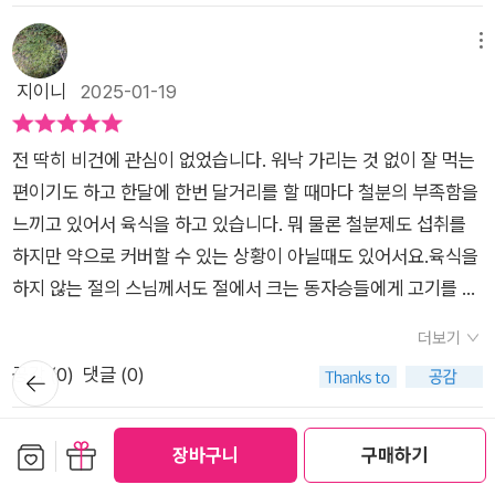
되어 가끔 구매해서 먹고 있었는데앞으로 더 자주 먹어야겠어요
으로 만들어지게 되는 것이 자연스럽고 수월할 것이다.다양한 정
작은 축사에 갇혀 움직이지도 못하고 30일을 살다가 도축당하는
작물 재배, 소비되는 곳과 가까운 거리의 지역에서 생산되는 식재
도 안 보이게 포장도 잘 되어 있다. 나도 유정란이래서 샀는데 맨
유통기한 vs 소비기한유통기한과 소비기한이 다르다는 걸 알고
보를 제공해주셔서 환경보호를 위해서 지구인들은 어떻게 살아
닭의 이야기가 나온다. 사실 진짜 축사 환경이 더 처참하겠지만,
메뉴
료를 소비하는 것이 탄소 배출을 줄이는 기후 식사법이라고 할 수
끝자리 수를 확인해 보니 4번 란! 먹고 죽는 건 아니니까 돈이 아
있나요?유통기한은 상품이 최적의 품질을 유지할 수 있는 기간
야하는 것이 좋을 방향인지 잘 알려주셔서 감사하다. 이렇게 내용
아주 잔인하게 묘사한것은 아니고 아이들에게 경각심을 줄 정도
지이니
2025-01-19
있어.반경 50킬러미터 이내에서 나고 자란 농산물을 우선적으로
까워 먹긴 했지만... 어쩐지 닭의 고달픈 눈물을 삼키는 기분이었
으로유통기한이 지나도 먹는 데에는 문제가 없는 식품들이 많이
이 좋은 책이 널리 읽혀지므로 지구의 환경이 우리나라 환경이 본
로 부드럽게 말해주어서 다행이라는 생각이 들었다. 소의 메탄가
소비하자는 게 '로컬 푸드 운동'인데, 가까운 곳에서 생산된 식재
다. ​난각 번호 1번은 자연 방사. 2번은 축사 내 평사로 평평한 실
있어요소비기한은 식품을 적합한 조건에 보관했을 때먹어도 이
인의 건강이 온전해지길 바래본다.
스 이야기도 나온다. 소는 방귀로도 메탄가스를 내뿜지만, 위가
료들로 식사를 하면 유통 거리가 짧아지니까 탄소 배출을 효과 있
내에서 사육하는 닭을 말한다. 둘 다 자유롭게 돌아다니며 먹이도
전 딱히 비건에 관심이 없었습니다. ​워낙 가리는 것 없이 잘 먹는
상이 없는 기간으로최소 일주일 정도에서 1년까지 차이가 난데
많기때문에 되새김질을 하면서 트림으로는 더 많은 메탄가스가
게 줄일 수 있지.*****'기후 식사'라는 말은 낯설어도 '로컬 푸드
먹고 알도 낳는다. 자연에 풀어놓은 1번 란에는 비타민 D가 30%
편이기도 하고 한달에 한번 달거리를 할 때마다 철분의 부족함을
요.ㅎ1년까지도 있다는 게 놀랍네요소비기한은 유통기한보다 보
나온다고 한다. 소를 위한 목축지로 개간하기 위해서는 넓은 땅이
운동'이나 유통거리가 짧은 식재료를 구입해 먹으면 좋다는 이야
나 더 많다. 당연히 신나게 돌아다니며 햇빛도 받고 흙 목욕도 하
느끼고 있어서 육식을 하고 있습니다. 뭐 물론 철분제도 섭취를
통 20~50% 길다고 합니다.국회는 21년 7월 24일 유통기한을
필요해서 일부러 열대우림에 불을 지르는 이야기도 나왔다. 그럼
기는 뉴스를 통해 접해본 적이 있을 것이다.같은 개념으로 이해하
니 그럴 것이다. 하지만 자연 방사는 키울 땅도 많이 필요하고, 닭
하지만 약으로 커버할 수 있는 상황이 아닐때도 있어서요.​육식을
소비기한 표시제로 변경하는 내용의 법률 개정안을 통과시켜23
에도 불구하고 소를 키우는 것은 사람들의 수요가 많기 때문이라
면 되며, 유통 거리가 짧아지면 방부제나 농약 등을 덜 사용하거
들이 자연스럽게 놀며 휴식을 취하기 때문에 스트레스가 적어서
하지 않는 절의 스님께서도 절에서 크는 동자승들에게 고기를 주
년부터 식품에 소비기한이 표시되었어요다만 우유와 가공품에
고 작가는 설명한다. 인터넷으로 환경관련 내용에 달린 댓글을 보
나 아예 사용하지 않은 음식을 먹을 수 있으니 소비자는 물론, 지
알도 조금밖에 안 낳는다고 한다. 그래서 계란값이 비싸다. ​하지
는 이야기들을 접하며 역시 크는 아이들은 고기도 먹으며 커야한
대해서는 위생적인 관리와 냉장 보관 기준 개선이 필요해서 다른
면 대부분이 우리나라는 재활용을 잘한다면서, 외국에서 환경을
더보기
구에게도 큰 도움이 되지 않을까 한다.=====여러 가지 이유로
만 비싸더라도 불쌍한 닭들을 생각해서 3, 4번 란을 안 사야 한
다는 생각을 가지고 있었기 때문에 가족들에게 비건을 강제하지
품목보다 더 늦춰 2032년부터 시행하기로 정했대요특히 우유의
파괴하는데 우리가 노력해서 뭐하나라는 여론이 지배적이다. 그
뒤로가
공감 (
0
)
댓글 (0)
고기를 멀리하는 사람들=====1. 종교적인 이유로 채식하는 사
다. 닭장에 가두고 날갯짓 한번 못하게 하면서 좋은 사료를 주면
않았고 딱히 먹는 것 만큼은 가리지 않고 골고루 먹는다가 저의
기
소비기한이 23~26일로거의 한달가량이나 되다니생각보다 길
런데 우리나라가 기후악당(빌런) 2위라니 충격이고 안타까웠다.
람들인도하면 생각나는 종교인 힌두교는 소를 신성시해서 소고
동물복지인가? 동물에게도 이러니 사람에게도 나만 안 먹으면
주관적인 견해였습니다.​그러나 요즘 환경적인 요소로 기후변화
어서 정말 놀랍네요그동안 유통기한이 지났다는 이유로멀쩡한
온실가스 배출, 화력발전 등 다양한 이유가 있었는데 우리나라부
기를 입에 대지 않아. 소고기만 안 먹는 게 아니라 살생을 금지하
되니까 살충제를 먹던 항생제 덩어리를 먹던 알 바 아닌 것이다.
이야기가 나오고 있고 전 지구적인 초 관심사 중에 기후위기가 대
보관함담기
선물하기
3편 더보기
장바구니
구매하기
것들을 버렸네요...ㅠ.ㅠ착한 편식! 오늘부터 1일 시작해 보려고요
터, 나부터 바뀌어야 한다는 생각을 했다. 어떻게하면 온실가스를
는 교리를 지켜서 힌두교 신자의 3분의 1 정도는 채식을 하고 있
이런 비양심적인 업자들이 더 이상 소비자를 기만하지 못하게 우
두되고 있는 가운데 「가끔은, 비건」 이란 책이 도서출판 풀빛에서
매일은 어렵지만,가끔은 나도 비건처럼!내가 먹는 음식이 세계의