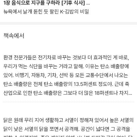
1장 음식으로 지구를 구하라 [기후 식사]
라고 오해했다면, 이 책을 꼭 읽어 보자. 저자인 정민지 작가는 7
뉴욕에서 날개 돋힌 듯 팔린 K-김밥의 비밀
가지 키워드로 정리해 ‘기후 식사’를 잘 설명해 준다. 대체육, 인
공고기, 비건 버거 등 최신의 식품과학과 채식 트렌드도 담아내
흥미로운 독서가 될 것이다. 미니멀리즘과 채식 지향 라이프를 실
책속에서
천하는 민디 그림 작가님의 귀엽고 깜찍한 환경툰도 이 책이 유익
하고 사랑스러운 이유다.
환경 전문가들은 전기차로 바꾸는 것보다 더 효과적인 게 바로,
우리가 먹는 식단을 바꾸는 거라고 말해. 이유는 탄소 배출량에
있어. 비행기, 자동차, 기차, 선박 등 모든 교통수단에서 나오는
탄소 배출량은 전체 탄소 배출량의 13.5퍼센트 정도야. 근데 축
산업으로 인한 탄소 배출량은 그보다 더 많은 18퍼센트나 차지하
고 있어. 우리의 식단, 정확히는 지나치게 고기를 많이 먹는 식단
이 환경오염과 지구 온난화의 ‘숨은 주범’인 거지. 만약 전 세계
모든 사람이 식물성 식단으로 바꾼다면 해마다 80억 톤 정도의
닭은 원래 무리 지어 생활하고 서열이 정해져 있어서 높은 서열의
온실가스를 획기적으로 줄일 수 있을 거라는 계산이 나와. 기후
닭이 낮은 서열의 닭을 쪼면서 공격해. 공간이 넓다면 그 공격을