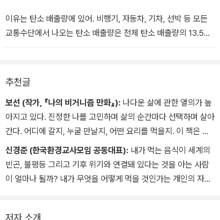
이유는 탄소 배출량에 있어. 비행기, 자동차, 기차, 선박 등 모든
교통수단에서 나오는 탄소 배출량은 전체 탄소 배출량의 13.5퍼
센트 정도야. 근데 축산업으로 인한 탄소 배출량은 그보다 더 많
은 18퍼센트나 차지하고 있어. 우리의 식단, 정확히는 지나치게
고기를 많이 먹는 식단이 환경오염과 지구 온난화의 ‘숨은 주
추천글
범’인 거지. 전 세계 모든 사람이 식물성 식단으로 바꾼다면 해마
보선 (작가, 『나의 비거니즘 만화』):
나다운 삶에 관한 열의가 높
다 80억 톤 정도의 온실가스를 획기적으로 줄일 수 있을 거라는
아지고 있다. 진정한 나를 고민하며 삶의 순간마다 선택하며 살아
계산이 나와.
간다. 어디에 갈지, 누굴 만날지, 어떤 요리를 먹을지. 이 책은 우
리의 한 끼가 지구에 어떤 영향을 미치는지 살펴보며, 좀 더 나답
신경준 (한국환경교사모임 공동대표):
내가 먹는 음식이 세계의
게 선택하게끔 돕는다. 작가는 묻는다. “인간을 위해 자연이 원래
빈곤, 불평등 그리고 기후 위기와 연결돼 있다는 것을 아는 사람
모습을 잃어버리는 게 과연 옳을까?” 지구다운 지구, 나다운 나
이 얼마나 될까? 내가 무엇을 어떻게 먹을 것인가는 개인의 자유
를 위해 우리 한 끼의 파생력을 알아볼 시간이다.
지만 그 선택의 결과는 절대 가볍지 않다. 이상 기후 문제에 관심
이 있는 십 대라면 저자가 들려주는 특별한 7가지 이야기를 통해
저자 소개