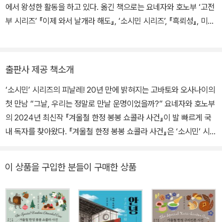
섯 개의 리들 스토리 『추상오단장』으로 제63회 일본 추리작가협회상
에서 왕성한 활동을 하고 있다. 옮긴 책으로는 요네자와 호노부 ‘고전
후보와 제10회 본격 미스터리 대상 후보에 올랐다. 판타지와 본격 미
부 시리즈’ 『이제 와서 날개라 해도』, ‘소시민 시리즈’, 『흑뢰성』, 미나
스터리가 절묘하게 어우러진 『부러진 용골』로 제64회 일본 추리작
토 가나에 『고백』, 『인간 표본』, 야마시로 아사코 『엠브리오 기담』, 아
가협회상을 수상하였다. 2014년 출간된 『야경』은 제27회 야마모토
리스가와 아리스 『쌍두의 악마』, 야마구치 마사야 『살아 있는 시체의
슈고로상을 수상했고 나오키상 후보에 올랐다. 또한 이 작품은 ‘이 미
죽음』, 사사키 조 『경관의 피』, 오구리 무시타로 『흑사관 살인사건』,
출판사 제공 책소개
스터리가 대단하다!’, ‘미스터리가 읽고 싶다’, ‘《주간분슌》 미스터리
히가시노 게이고 『가공범』 등이 있다.
베스트 10’ 일본 부문 1위에 올라 사상 최초로 미스터리 3관왕을 달
‘소시민’ 시리즈의 피날레! 20년 만에 밝혀지는 고바토와 오사나이의
성했는데, 2015년에는 『왕과 서커스』로 이 년 연속 동일 부문 3관왕
첫 만남 “그날, 우리는 정말로 만날 운명이었을까?” 요네자와 호노부
을 달성해 작품성과 대중성을 고루 갖춘 미스터리 제왕임을 공고히
의 2024년 최신작 『겨울철 한정 봉봉 쇼콜라 사건』이 발 빠르게 국
했다. 2016년 역시 『진실의 10미터 앞』으로 ‘미스터리가 읽고 싶다’
내 독자를 찾아왔다. 『겨울철 한정 봉봉 쇼콜라 사건』은 ‘소시민’ 시리
1위, ‘《주간분슌》 미스터리 베스트 10’ 2위를 비롯, 각종 미스터리 랭
즈 중 다섯 번째 단행본으로, 2004년 첫 출간된 『봄철 한정 딸기 타
킹에서 상위권을 차지했다. 2021년에는 『흑뢰성』으로 제12회 야마
르트 사건』으로부터 『여름철 한정 트로피컬 파르페 사건』, 『가을철
이 상품을 구입한 분들이 구매한 상품
다 후타로상을, 다음 해에는 제166회 나오키상을 수상했다. 그 외의
한정 구리킨톤 사건』(상, 하)으로 이어져온 계절 한정 디저트의 이름
작품으로 『보틀넥』, 『리커시블』, 『안녕 요정』, 『개는 어디에』, 『덧없
을 딴 장편 4부작을 20년 만에 마무리짓는다. 특히 이번 작품에서는
는 양들의 축연』, 『가연물』, 『요네자와야 책방(米澤屋書店)』 등이
그간 알려지지 않았던 고바토와 오사나이의 첫 만남과, 그들이 ‘소시
있다.
민’을 지향하게 만든 중학 시절의 사건까지 담고 있어 오랫동안 기다