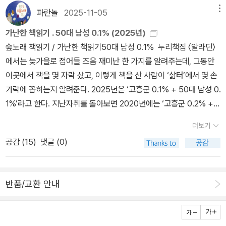
가던 중에 고바토가 차에 치이는 뺑소니 사고. 3년 전에 동급생이 당
파란놀
2025-11-05
메뉴
한 사고가 있었던 자리 근처에서. 입원해 있는 상태로 고바토는 3년
전의 사고와 자신이 당한 사고를 비교하고 추리한다. 사고가 일어나
가난한 책읽기 . 50대 남성 0.1% (2025년)
는 경위와 뺑소니를 친 범인을 추리해 내는 과정이 묘하게도 재미있
숲노래 책읽기 / 가난한 책읽기50대 남성 0.1% 누리책집 〈알라딘〉
고 빠져 든다. 가벼운 듯 경쾌한 듯한 문체지만 남기는 분위기는 결코
에서는 늦가을로 접어들 즈음 재미난 한 가지를 알려주는데, 그동안
가볍지 않다. 하찮은 단서라도 기어이 찾아 내어 사건 해결에 이용하
이곳에서 책을 몇 자락 샀고, 이렇게 책을 산 사람이 ‘삶터’에서 몇 손
는 두 인물의 용의주도함이 대견하고 이는 곧바로 작가의 의도로 이
가락에 꼽히는지 알려준다. 2025년은 ‘고흥군 0.1% + 50대 남성 0.
어진다. 어떻게 이렇게 연결을 해 놓을 수가, 감탄하도록. 하권을 읽으
1%’라고 한다. 지난자취를 돌아보면 2020년에는 ‘고흥군 0.2% +
면서는 봉봉 초콜릿을 꼭 먹어 볼 테다.(y에서 옮김20250123)
40대 남성 0.1%’였단다. 2021년부터 ‘고흥군 0.1%’라는데, 2023
더보기
년까지 ‘40대 남성 0.1%’였다가 2024년부터 ‘50대 남성 0.1%’로
공감 (
15
)
댓글 (0)
바뀌니, 내 나이 앞자리가 바뀌면서 마흔줄 책돌이 가운데 0.2%에
있던 분은 0.1%로 바뀌었을 테고, 쉰줄 책돌이 가운데 0.1%에 있던
분은 내가 예순줄 책돌이로 바뀔 때까지 0.2%에 머물겠네 하고 문득
반품/교환 안내
헤아린다. 전라남도 고흥군은 워낙 작으니 ‘고흥군 0.1%’라고 한들
시큰둥하다. 나라를 통틀면 어느 만큼일까? 내가 ‘40대 남성 0.
1%’나 ‘50대 남성 0.1%’라면, 마흔줄 책순이나 쉰줄 책순이는 어느