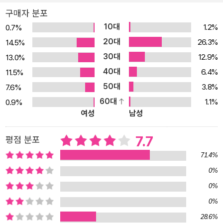
없는 존재가 된 고바토와 오사나이. 하지만 크리스마스를 며칠 앞둔
구매자 분포
겨울날, 나란히 하교하는 두 사람을 향해 수수께끼의 차량이 달려든
10대
1.2%
0.7%
다. 그 사고로 의식을 잃었다가 간신히 깨어난 고바토는 머리맡에 남
20대
26.3%
14.5%
겨진 메시지 카드를 발견한다. “용서하지 않을 거야.” 아무래도 오사
30대
12.9%
13.0%
나이는 직접 뺑소니 사고의 범인을 찾아 나선 것 같은데……. 그런데
40대
6.4%
11.5%
이 사건, 삼 년 전 고바토가 해결하려 했던 친구의 뺑소니 사고와 너무
50대
3.8%
7.6%
나 닮았다. 과거의 사건과 현재의 사건이 서로 닮은 건 그저 우연의 일
60대
1.1%
0.9%
치일까? 그리고 고바토는 어째서 매일 밤 찾아오는 오사나이를 만날
여성
남성
수 없는 것일까? 『겨울철 한정 봉봉 쇼콜라 사건』은 달콤한 제목과
달리 다소 충격적인 사건과 함께 시작된다. 오사나이와 함께 하교하
7.7
평점 분포
는 길에 갑작스런 뺑소니 사고를 당한 고바토는 큰 부상을 입고, 가까
71.4%
스로 정신이 돌아온 뒤에는 당분간 침대에서 꼼짝도 할 수 없으며, 당
0%
연히 전작 『가을철 한정 구리킨톤 사건』에서 4월부터 준비하고 있었
0%
던 대학 입시까지 포기해야만 한다는 사실에 직면한다. 병원 침대 위
에서 조금 뒤척이는 것도 고통스러운 상황에서, 고바토는 자신이 사
0%
고를 당한 장소에서 아주 비슷한 뺑소니 사고가 삼 년 전에도 있었다
28.6%