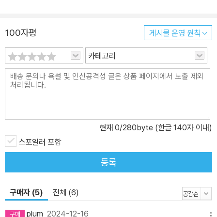
는 사실을 기억해낸다. 그리고 당시 자신이 저질렀던 크나큰 실패 또
한 떠올리며, 중학 시절의 기억을 천천히 반추하기로 한다. 작가 요네
100자평
게시물 운영 원칙
자와 호노부는 『요네자와 호노부와 고전부』(김선영 옮김, 엘릭시르
펴냄, 2021)에서 이미 시리즈의 두 번째 장편 『여름철 한정 트로피컬
카테고리
파르페 사건』을 쓸 때부터 『겨울철 한정 봉봉 쇼콜라 사건』에서“조지
핀 테이 『시간의 딸』과 같은 모티프를 사용할 생각”이라고 밝힌 바 있
다. 즉, 이번 작품에서 고바토는 ‘침대 탐정’이 되어 꼼짝없이 누운 채
신체의 고통을 이겨내며 추리력만을 발휘하여 삼 년 전의 사고와, 자
신의 실패를 되짚어본다. 한편으로는, 좀처럼 직접 만날 수 없는 오사
현재
0
/280byte (한글 140자 이내)
나이가 병실 바깥에서 부지런히 움직이며 메시지 카드를 통해 고바토
와 함께 사건을 조사한다. 고바토의 과거 회상과 현재의 병원 생활이
스포일러 포함
교차하는 과정에서, 과거의 수수께끼는 서서히 현재의 수수께끼에 다
등록
다른다. 과연 고바토가 당한 사고는 그저 불운에 따른 우연이었을까?
‘고전부’ 시리즈와 함께 요네자와 호노부의 대표적인 학원 청춘 미스
구매자 (5)
전체 (6)
터리 시리즈인 ‘소시민’ 시리즈에 대하여, 작가는 “일상의 수수께끼를
그리는 ‘고전부’ 시리즈와 달리 이쪽(‘소시민’ 시리즈)은 벌어지는 사
plum
2024-12-16
메뉴