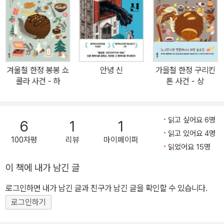
려온 팬들의 기대감을 충족시켜줄 것이다. ‘소시민’ 시리즈는 학교를
배경으로 일상의 사건들을 다룬 ‘고전부’ 시리즈와 함께 요네자와 호
노부의 대표 시리즈로 꼽히는 학원 청춘 미스터리다. 요네자와 호노
부의 초기 학원 미스터리의 진면목을 볼 수 있는 시리즈로 신간이 출
간될 때마다 미스터리 분야 최상위권을 기록하며 연말 미스터리 순위
겨울철 한정 봉봉 쇼
안녕 신
가을철 한정 구리킨
에 오르내리는 대표 시리즈다. 역시나 2024년 연말 『겨울철 한정 봉
콜라 사건 - 하
톤 사건 - 상
봉 쇼콜라 사건』는 ‘《주간 분슌》 미스터리 베스트 10’, ‘이 미스터리가
대단하다!’, ‘미스터리가 읽고 싶다!’에서 모두 2위에 이름을 올리며
그 인기와 작품성을 확실하게 증명했다. 2024년 여름 ‘소시민’ 시리
읽고 싶어요 6명
6
1
1
즈는 ‘고전부’ 시리즈에 이어 애니메이션으로 제작 및 방영되었으며,
읽고 있어요 4명
100자평
리뷰
마이페이퍼
현재 국내에서도 OTT 서비스를 통해 감상할 수 있다. 애니메이션
읽었어요 15명
〈소시민 시리즈〉는 시즌1 종영 직후 2025년 4월에 다음 시즌이 공개
이 책에 내가 남긴 글
될 것을 예고하였는데, 두 번째 시즌에서는 원작 소설 시리즈의 후반
로그인하면 내가 남긴 글과 친구가 남긴 글을 확인할 수 있습니다.
부에 속하는 『가을철 한정 구리킨톤 사건』과 이번에 출간된 신간 『겨
울철 한정 봉봉 쇼콜라 사건』의 이야기를 생생하고도 색다르게 보여
로그인하기
줄 예정이다. 고바토, 침대 탐정이 되다 지난여름 이후 서로에게 둘도