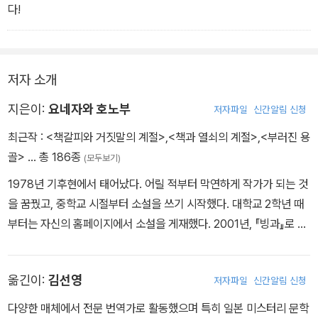
다!
저자 소개
지은이:
요네자와 호노부
저자파일
신간알림 신청
최근작 :
<책갈피와 거짓말의 계절>
,
<책과 열쇠의 계절>
,
<부러진 용
골>
… 총 186종
(모두보기)
1978년 기후현에서 태어났다. 어릴 적부터 막연하게 작가가 되는 것
을 꿈꿨고, 중학교 시절부터 소설을 쓰기 시작했다. 대학교 2학년 때
부터는 자신의 홈페이지에서 소설을 게재했다. 2001년, 『빙과』로 제
5회 가도카와학원 소설 대상 장려상(영 미스터리&호러 부문)을 수상
하며 데뷔했다. 졸업 후에도 이 년간 기후의 서점에서 근무하며 글을
옮긴이:
김선영
저자파일
신간알림 신청
쓰다가 도쿄로 나오면서 전업 작가가 된다. 클로즈드 서클을 그린 신
본격 미스터리 『인사이트 밀』로 제8회 본격 미스터리 대상 후보, 다
다양한 매체에서 전문 번역가로 활동했으며 특히 일본 미스터리 문학