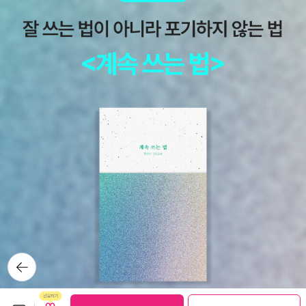
로 쓰는 말밑 꾸러미 사전》, 《미래세대를 위한 우리말과 문해력》, 《들
꽃내음 따라 걷다가 작은책집을 보았습니다》, 《우리말꽃》, 《쉬운 말
이 평화》, 《곁말》, 《책숲마실》, 《우리말 수수께끼 동시》, 《시골에서
살림 짓는 즐거움》, 《이오덕 마음 읽기》을 썼다. blog.naver.com/h
booklove
뒤로가
기
보관함담기
선물하기