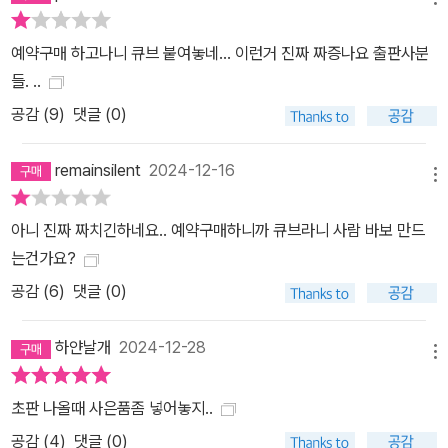
건의 죄가 점점 무거워지는 게 숨은 테마”라고 설명하기도 했다. 실제
로 전작에서 고바토와 오사나이는 차례로 사기, 납치, 연쇄 방화 사건
예약구매 하고나니 큐브 붙여놓네... 이런거 진짜 짜증나요 출판사분
을 해결해냈다. 그렇다면 스스로 피해자가 된 뺑소니 교통사고의 미
들. ..
스터리는 어떻게 풀어낼까? 궁금증을 가득 품은 채 책장을 넘기다보
공감 (
9
)
댓글 (0)
면, 서로 관련 없어 보이던 복선들이 하나로 연결되며 규명하는 ‘배후
의 진실’로부터 감탄을 금치 못하게 될 것이다. ‘호혜 관계’를 넘어서,
remainsilent
2024-12-16
온당하고 타당한 관계로 청소년 탐정 콤비를 내세운 만큼 고바토와
메뉴
오사나이, 두 사람의 성장과 변화는 ‘소시민’ 시리즈에서 언급하지 않
아니 진짜 짜치긴하네요.. 예약구매하니까 큐브라니 사람 바보 만드
을 수 없는 관전 포인트다. ‘교활한 여우’ 고바토와 ‘음흉한 늑대’ 오사
는건가요?
나이는 자신들의 성격으로 인해 중학교 시절에 어떠한 실패를 겪었
공감 (
6
)
댓글 (0)
고, 고등학교에 진학한 이후에는 같은 실패를 반복하지 않기 위해 서
로 호혜 관계를 약속하며‘소시민’으로서의 첫 발을 내디뎠다. (『봄철
하얀날개
2024-12-28
한정 딸기 타르트 사건』) 단순한 친구 관계도 연인 관계도 아닌 채, 주
메뉴
변 사람들과 마찰을 빚지 않기 위해 서로를 핑계로 이용하며 ‘눈에 띄
지 않’고 ‘시끄러운 일에 휘말리지 않’으며 평범한 나날을 지향하기로
초판 나올때 사은품좀 넣어놓지..
한 것이다. 하지만 두 사람은 『여름철 한정 트로피컬 타르트 사건』에
공감 (
4
)
댓글 (0)