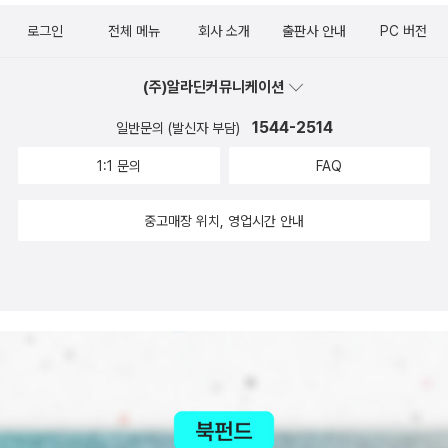
만큼 책을 사읽으려나? 스무줄이나 서른줄 이웃님은 책을 어느 만큼
로그인
전체 메뉴
회사 소개
출판사 안내
PC 버전
만나려나? 순이돌이를 아울러서도 알려준다면, 또한 모든 나이를 아
울러서도 알려준다면, 여기에 모든 고을을 아울러서도 알려준다면,
(주)알라딘커뮤니케이션
꽤 재미날 만하지 싶다. 올해에는 부산 보수동과 〈책과 아이들〉을 비
롯한 여러 부산책집에서 책을 오지게 샀다. 그래서 올해에 〈알라딘〉에
1544-2514
일반문의 (발신자 부담)
서 1086자락을 샀다면, 서울책집에서는 800자락 남짓 산 듯싶고,
1:1 문의
FAQ
부산책집에서는 2500자락 남짓 산 듯하다. 언제나 되뇌는 한 가지
라면, 책이웃 여러분이 나를 ‘고흥군 5.0%’라든지 ‘50대 남성 10.
중고매장 위치, 영업시간 안내
0%’로 밀어낼 수 있기를 빈다. 시골에서 살아가는 이웃님도 모쪼록
책을 조금 더 가까이하기를 빌고, 마흔줄·쉰줄 아재는 부디 ‘유튜브 정
치 채널’ 따위는 그냥 아닥하듯 끊고서 가없는 책바다에 뛰어들기를
빈다. 또한 마흔줄·쉰줄뿐 아니라, 서른줄·예순줄 사내가 그림책과 어
린이책을 곁에 두기를 빈다. 그림책과 어린이책은 “애들이나 보는
책”이 아니라, “어른이라는 자리에 서려는 사람이 먼저 읽고 살피면
서 사랑을 배우는 길동무책”이다. 2025.11.5.ㅍㄹㄴ글 : 숲노래·파란
놀(최종규). 낱말책을 쓴다. 《풀꽃나무 들숲노래 동시 따라쓰기》, 《새