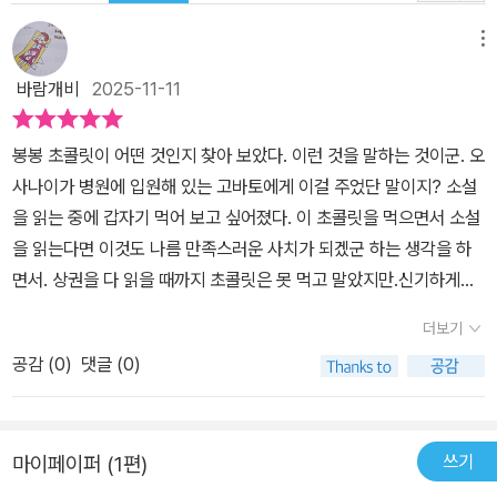
자신이 완전히 사라지지 않았음을 알고 있다. 반면 상대적으로 내면
이 잘 드러나지 않는 오사나이 또한, 자신의 ‘늑대’ 같은 본모습에 양
메뉴
의 탈을 씌우고 사회 속에서 온순하게 길들였을지언정 부정하지는 않
바람개비
2025-11-11
는 듯하다. 청소년기의 자아에 대한 과신, 특별함을 돋보이게 하고 싶
은 마음과, 그럼에도 불구하고 ‘평범하게’ 세계 속에 속하고 싶은 마음
봉봉 초콜릿이 어떤 것인지 찾아 보았다. 이런 것을 말하는 것이군. 오
이 부단히 충돌하며 알맞은 거리를 찾아가는 과정은 『겨울철 한정 봉
사나이가 병원에 입원해 있는 고바토에게 이걸 주었단 말이지? 소설
봉 쇼콜라 사건』에서 마침내 어느 중간지대에 이르는 것처럼 보인다.
을 읽는 중에 갑자기 먹어 보고 싶어졌다. 이 초콜릿을 먹으면서 소설
‘봄철’부터 ‘겨울철’에 이르는 3년 동안의 고교 생활은 고바토와 오사
을 읽는다면 이것도 나름 만족스러운 사치가 되겠군 하는 생각을 하
나이라는 두 청소년이 “스스로를 조금씩 받아들인 발자취”이기도 하
면서. 상권을 다 읽을 때까지 초콜릿은 못 먹고 말았지만.신기하게도
다. 두 사람에게 서로가 “둘도 없는 존재”가 되는 것은 시간 문제였는
앞서 출간한 봄철, 여름철, 가을철 에피소드들이 전혀 기억이 나지 않
지도 모른다. 자기 안의 ‘여우’와 ‘늑대’를 포용하기 위해서는, 상대의
더보기
는다. 고바토와 오사나이가 함께 어떤 일들을 해결했다는 건 알겠는
‘늑대’와 ‘여우’를 받아들일 필요가 있기 때문이다. ‘소시민’ 시리즈의
공감 (
0
)
댓글 (0)
데 내용이 통 생각나지 않으니 이 상태로라면 새로 읽어도 또 재미있
장편 4부작은 이로서 고바토와 오사나이의 고교 생활을 마무리하지
을 듯하다. (이미 읽은 책 중에 기억이 전혀 나지 않아 다시 읽기도 한
만, 추후 단편집이 출간될 것으로 예상되는 만큼 머지않아 두 탐정 콤
다. 이 경우의 내 건망증을 참 좋아한다. 좋아하는 글을 거듭 읽어도
비를 다시 만나볼 수 있으리라는 기대감이 높아진다.
쓰기
마이페이퍼 (1편)
지루하지 않으니.) 교통사고가 났다. 고바토와 오사나이가 함께 걸어