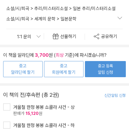
소설/시/희곡
>
추리/미스터리소설
>
일본 추리/미스터리소설
소설/시/희곡
>
세계의 문학
>
일본문학
선물하기
공유하기
이 책을 알라딘에
3,700
원 (
최상
기준)에 파시겠습니까?
중고
중고
중고 등록
알라딘에 팔기
회원에게 팔기
알림 신청
이 책의 전/후속편 (총 2권)
신간알림 신청
겨울철 한정 봉봉 쇼콜라 사건 - 상
판매가
15,120
원
겨울철 한정 봉봉 쇼콜라 사건 - 하