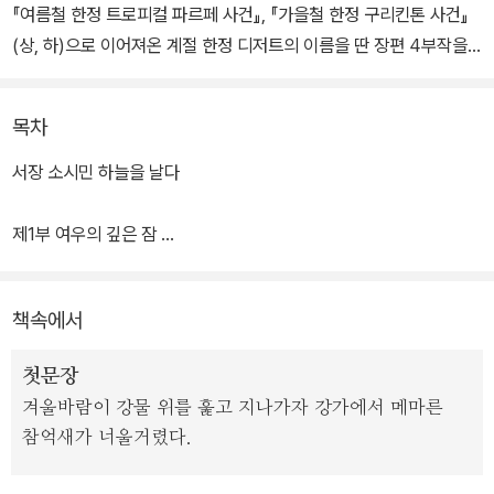
『여름철 한정 트로피컬 파르페 사건』, 『가을철 한정 구리킨톤 사건』
(상, 하)으로 이어져온 계절 한정 디저트의 이름을 딴 장편 4부작을 2
0년 만에 마무리짓는다. 특히 이번 작품에서는 그간 알려지지 않았던
고바토와 오사나이의 첫 만남과, 그들이 ‘소시민’을 지향하게 만든 중
목차
학 시절의 사건까지 담고 있어 오랫동안 기다려온 팬들의 기대감을
충족시켜줄 것이다.
서장 소시민 하늘을 날다
지난여름 이후 서로에게 둘도 없는 존재가 된 고바토와 오사나이. 하
제1부 여우의 깊은 잠
지만 크리스마스를 며칠 앞둔 겨울날, 나란히 하교하는 두 사람을 향
제1장 남기고 간 편지에 따르면 오사나이는
해 수수께끼의 차량이 달려든다. 그 사고로 의식을 잃었다가 간신히
책속에서
깨어난 고바토는 머리맡에 남겨진 메시지 카드를 발견한다. “용서하
지 않을 거야.” 아무래도 오사나이는 직접 뺑소니 사고의 범인을 찾아
첫문장
나선 것 같은데…….
겨울바람이 강물 위를 훑고 지나가자 강가에서 메마른
참억새가 너울거렸다.
그런데 이 사건, 삼 년 전 고바토가 해결하려 했던 친구의 뺑소니 사고
와 너무나 닮았다. 과거의 사건과 현재의 사건이 서로 닮은 건 그저 우