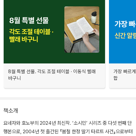
8월 특별 선물. 각도 조절 테이블 · 이동식 빨래
가장 빠르게
바구니
합
책소개
요네자와 호노부의 2024년 최신작. ‘소시민’ 시리즈 중 다섯 번째 단
행본으로, 2004년 첫 출간된 『봄철 한정 딸기 타르트 사건』으로부터