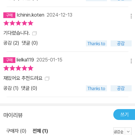
서 일련의 사건을 겪으며‘소시민’이라는 거짓 포장을 두르기 위해 함
께할 필요가 없음을 깨달았고, 상대에게 작별을 고했다. 그후 고바토
Ichinin.koten
2024-12-13
메뉴
와 오사나이는 각자 새로운 사람과 관계를 쌓아가며 ‘소시민’다운 학
교생활을 이어가지만, 그럼에도 숨길 수 없는 자의식을 인정하고 받
기다렸습니다.
아들이면서 자기 자신과 일부분 화해하고 성장했다. 그리고 서로에게
공감 (
2
)
댓글 (0)
느끼는 동질감과 유대감을 역시 확인했다.(『가을철 한정 구리킨톤 사
건』) (……) 우리는 상대를 편리한 도구 정도로만 여겼다. 사람의 형상
lielka119
2025-01-15
을 하고, 사람의 말을 하고, 이따금 재미있는 이야기도 하는 편리한 도
메뉴
구. 그랬는데 지금은 조금 다르다는 생각이 든다. 아마 우리는 서로를,
재밌어요 추천드려요
단순히 편리하기만 한 게 아니라 귀중하기도 한 도구로 재인식한 것
공감 (
1
)
댓글 (0)
이리라. 둘도 없는 존재임을 깨달았다고 바꿔 말할 수도 있다. _『겨울
철 한정 봉봉 쇼콜라 사건 (상)』에서 전작에서 상대의 존재를 인정하
고 받아들인 고바토와 오사나이는, 『겨울철 한정 봉봉 쇼콜라 사건』
에서 그동안 부정하고 숨기고 싶어 했던 자기 안의 자의식과도 화해
쓰기
마이리뷰
해가고 있다. 고바토는 자신의 실력에 대한 자신감과 허영심, 공명심
으로 가득 차 있던 중학 시절을 회상하고 반성하지만, 그 시절의 자기
구매자 (0)
전체 (1)