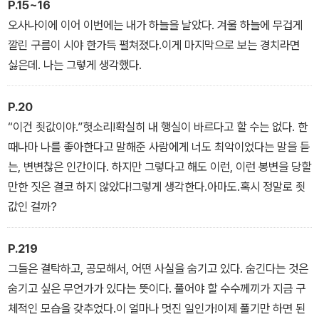
P.15~16
연의 일치일까? 그리고 고바토는 어째서 매일 밤 찾아오는 오사나이
오사나이에 이어 이번에는 내가 하늘을 날았다. 겨울 하늘에 무겁게
를 만날 수 없는 것일까?
깔린 구름이 시야 한가득 펼쳐졌다.이게 마지막으로 보는 경치라면
싫은데. 나는 그렇게 생각했다.
P.20
“이건 죗값이야.”헛소리!확실히 내 행실이 바르다고 할 수는 없다. 한
때나마 나를 좋아한다고 말해준 사람에게 너도 최악이었다는 말을 듣
는, 변변찮은 인간이다. 하지만 그렇다고 해도 이런, 이런 봉변을 당할
만한 짓은 결코 하지 않았다!그렇게 생각한다.아마도.혹시 정말로 죗
값인 걸까?
P.219
그들은 결탁하고, 공모해서, 어떤 사실을 숨기고 있다. 숨긴다는 것은
숨기고 싶은 무언가가 있다는 뜻이다. 풀어야 할 수수께끼가 지금 구
체적인 모습을 갖추었다.이 얼마나 멋진 일인가!이제 풀기만 하면 된