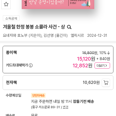
소득공제
겨울철 한정 봉봉 쇼콜라 사건 - 상
요네자와 호노부
(지은이),
김선영
(옮긴이)
엘릭시르
2024-12-31
종이책
16,800
원,
10%
15,120
원
+ 840원
12,852
원
카드최대혜택가
더보기
전자책
10,620
원
수령예상일
양탄자배송
지금 주문하면 내일 밤 11시
잠들기전 배송
(중구 서소문로 89-31 )
변경
배송료
무료