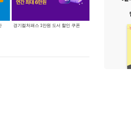
간
경기컬처패스 1만원 도서 할인 쿠폰
삼성카드가 쏜다! 알라