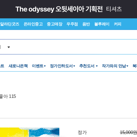
알라딘굿즈
온라인중고
중고매장
우주점
음반
블루레이
커피
서
스트
새로나온책
이벤트
정가인하도서
추천도서
작가와의 만남
북
아 115
정가
15,000