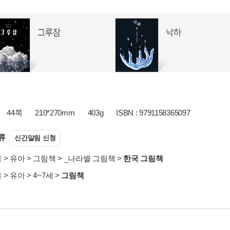
44쪽
210*270mm
403g
ISBN : 9791158365097
류
신간알림 신청
서
>
유아
>
그림책
>
_나라별 그림책
>
한국 그림책
서
>
유아
>
4~7세
>
그림책