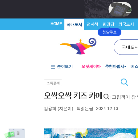
HOME
전자책
만권당
외국도서
국내도서
첫달무료
국내도
분야보기
오뒷세이아
추천마법사
베
소득공제
오싹오싹 키즈 카페
그림책이 참 좋
|
김용희
(지은이)
책읽는곰
2024-12-13