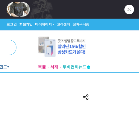
로그인
회원가입
마이페이지
고객센터
장바구니
(0)
펀드
북플
서재
투비컨티뉴드
창작플랫폼
투비컨티뉴드
원