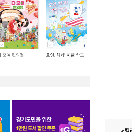
다 모여 편의점
호잇, 치카! 이빨 학교