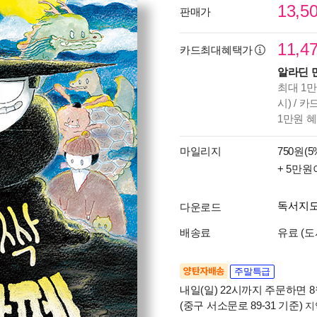
13,5
판매가
11,4
카드최대혜택가
알라딘 
최대 1만
시) / 
1만원 
마일리지
750원(5
+ 5만원
독서지
다운로드
배송료
유료 (도
양탄자배송
주말특급
내일(일) 22시까지 주문하면 8월
(중구 서소문로 89-31 기준)
지