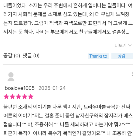
여자친구는 과거 대학시절 나를 힘들게 했던 배에 선배다.온 사방
면서 가해자가 될 수 있는, 그래서 더 읽으며 많은 생각을 하게 되
대물이었다. 소재는 우리 주변에서 흔하게 일어나는 일들이다. 여
이 나비의 숨구멍을 조이는 거미줄인 곳에서 나비는어떤 선택을
었던 인스타툰 야, 조용히 해를 추천드린다.#야조용히해 #인스
러가지 사회적 문제를 소재로 삼고 있는데, 왜 더 무섭게 느껴졌
하게 될까?중요한 것은 이제 나비는 더 이상 조용히 살지 않는다
타툰 #도서출판 #책제작 #도서추천 #책추천 #메리지블루 #여
는지 모르겠다. 그림이 적색과 흑색으로만 표현되서 더 그렇게 느
는 것이다.⠀보는 내내 내가 나비인 것처럼 숨이 턱턱 막히는 것
성서사 #지철작가 #스토리온유출판사
껴지는 듯 하다. 나비는 부모에게서도 친구들에게서도 결혼상대
같았던 작가님의 적나라하게 묘사한 책은 우리모두가 처했던 상
자에게서도 늘 이해하고 참고 넘어가려고 한다. 과거의 상처는 현
황은 다르겠지만 나비였던 적, 지금 이순간에도 나비와 같은, 또
더보기
재의 상처와 계속 연결되어 괴롭힌다. 우리는 어떤 문제에 있어서
는 다른 상황에 처해있는 상황을 보여주는 것 같았다.⠀나비가 번
공감 (
0
)
댓글 (0)
이해하고 넘어가는게 아니라 사과 받고 넘어가는게 가장 중요한
데기를 벗어나 자유롭게 날아다니듯,모두가 나를 향해 조용히 하
것 같다.
라고 하는 이 수많은 끔찍함 속에서도 불구하고 스스로의 트라우
메뉴
마를 마주하여 더 이상 조용하지않으려는 나비를 응원한다.
boalove1005
2025-01-24
불편한 소재의 이야기를 다룬 책이지만, 트라우마를극복한 진짜
어른의 이야기“저는 결혼 준비 중인 남자친구와의 잠자리가 메스
껍습니다”“ 야, 조용히해 ”“ 나를 세뇌하려고 하는거야 뭐야?”“
파혼이 목적이 아니라 복수가 목적인거 같았어요”“ 나 조용히 안