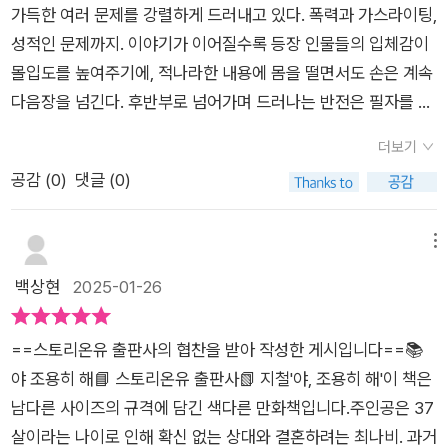
는… 저를 존중하지 않는 사람들에게 제 잘못이 아닌 걸 사과했어
가득한 여러 문제를 강렬하게 드러내고 있다. 폭력과 가스라이팅,
요.167p그때 알았어요. 나를 진심으로 위해주는 건 은쑤도 통훈
성적인 문제까지. 이야기가 이어질수록 등장 인물들의 입체감이
도 아니라 바로 나라는 걸요. 268p저는 오로지 나비님에게만 관
몰입도를 높여주기에, 적나라한 내용에 몸을 떨면서도 손은 계속
심이 있어요. 그 누구의 감정도 가치판단도 아닌, 나비님이 느끼
다음장을 넘긴다. 후반부로 넘어가며 드러나는 반전은 필자를 깊
는 감정 그대로를 듣고 싶어요. 그냥 옳고 그르고는 제쳐 두고, 나
은 생각에 잠기게 만들었다. 나에게 좋은 사람이 다른 이에겐 그
더보기
비님 마음이 하는 말을 들어보면 어떨까요? 282p 처음엔 유명한
렇지 않을 수도 있다는 것은 온전히 깨닫기 어려운 부분이다. 한
공감 (
0
)
댓글 (0)
드라마의 주인공 이름이나 작품 전시라는 포인트가 닮았다고 생
발자국 물러나 주변 상황을 살피는 것이 중요하다는 것을 다시금
각했는데, 마지막에 그 부분에 대한 작가님의 해명이 담겨있었다.
깨닫는 시간이었다.
무엇보다 놀랐던 점은, 작가님이 지철이라고 하셔서 막연히 남자
메뉴
겠지라고 생각했는데 여자였던 점. 그리고 이 스토리의 토대가 되
백상현
2025-01-26
는 대부분의 사건들이 작가님이 실제 경험했었던 일이라는 점이
었다. 힘들게 지나온 과거에 대해 솔직하게 써낼 수 있다는 건 대
==스토리온유 출판사의 협찬을 받아 작성한 게시입니다==📚
단한 용기인 것 같다. 인스타툰으로 연재될 때 봤으면 진짜 꿀잼
야 조용히 해📘 스토리온유 출판사📗 지철'야, 조용히 해'이 책은
이었을텐데, 조금 아쉽긴 하지만. 정사각형 모양의 책으로 보니까
남다른 사이즈의 규격에 담긴 색다른 만화책입니다.주인공은 37
또 다른 매력이 있었다. 출판사에서 도서를 지원받아 주관적으로
살이라는 나이로 인해 확신 없는 상대와 결혼하려는 최나비. 과거
작성하였습니다.@story_on_you@zee_cheol@rainyday_in