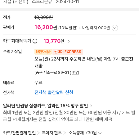
지철
(지은이)
스토리온유
2024-10-11
정가
18,000원
16,200
판매가
원
(10% 할인) +
마일리지 900원
13,770
카드최대혜택가
원
수령예상일
양탄자배송
썬데이 EXPRESS
오늘(일) 22시까지 주문하면 내일(월) 아침 7시
출근전
배송
(중구 서소문로 89-31 )
변경
배송료
무료
전자책
전자책 출간알림 신청
알라딘 만권당 삼성카드, 알라딘 15% 청구 할인
최대 1만원 또는 2만원 할인(전월 30만원 또는 60만원 이용 시) / 카드 발
급월 +1개월까지는 전월 실적이 없어도 최대 1만원 혜택 제공
카드/간편결제 할인
무이자 할부
소득공제 730원