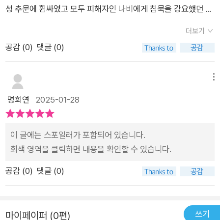
성 추문에 휩싸였고 모두 피해자인 나비에게 침묵을 강요했던 상
mybook#야조용히해 #인스타툰#도서출판 #책제작 #도서추천
처로 예비 신랑의 막말에 한마디도 못 하는 안타까운 상황으로 시
#책추천#메리지블루 #여성서사 #지철작가#도서제공 #스토리
더보기
작하는데요.스스로 트라우마를 마주한 뒤, 더 이상 조용히 하지
온유출판사#메리지블루 #700만뷰릴스인스타툰 #한국만화영
공감 (
0
)
댓글 (0)
않고 자기 마음속의 목소리를 밖으로 내뱉으려는 서른일곱의 용
상진흥원선정작#서평 #책리뷰 #독서기록 #독서노트
기와 성장을 다룬 이야기입니다.이런 주제의 이야기는 누구나 겪
을 수 있응 이야기이고, 마음 속에 한 번씩 못 전달하고 담아둔 말
메뉴
이 있을 것입니다. 모두의 공감을 전하는 내용이라 즐겁게 읽었어
명희연
2025-01-28
요.다소 무거운 내용이지만 편하게 공감할 수 있는 이야기. 야, 조
용히 해 읽어보시기 바랍니다.
이 글에는 스포일러가 포함되어 있습니다.
회색 영역을 클릭하면 내용을 확인할 수 있습니다.
공감 (
0
)
댓글 (0)
쓰기
마이페이퍼 (0편)