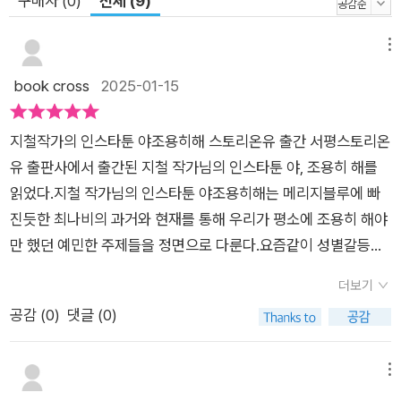
구매자 (0)
전체 (9)
메뉴
book cross
2025-01-15
지철작가의 인스타툰 야조용히해 스토리온유 출간 서평스토리온
유 출판사에서 출간된 지철 작가님의 인스타툰 야, 조용히 해를
읽었다.지철 작가님의 인스타툰 야조용히해는 메리지블루에 빠
진듯한 최나비의 과거와 현재를 통해 우리가 평소에 조용히 해야
만 했던 예민한 주제들을 정면으로 다룬다.요즘같이 성별갈등이
고조된 시기에 결혼을 앞둔 예비신부의 시점에서 과거의 트라우
더보기
마로 인해 고통받는 현재의 모습으로 다양한 갈등 요소들을 표현
공감 (
0
)
댓글 (0)
하는데 이를 보며 특정 성향에 매몰되지 않고 이야기를 이야기로
받아들일 수 있게 매력적으로 표현한다.나비의 전남자친구도, 지
금의 예비신랑도 모두 나비에게 잊혀질 수 없는 상처를 준 가해자
메뉴
들이지만 역설적이게도 그런 나비가 정신적으로 치유될 수 있게