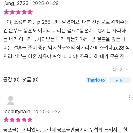
jung_2723
2025-01-29
의지가 되어준 옆집 사람 역시 남성이다. 물론 이 남자에게도 좋
은 면과 그렇지 못한 면이 공존한다. 그리고 이 과정을 통해 최나
⠀야, 조용히 해.⠀p.268 그때 알았어요. 나를 진심으로 위해주는
비 역시 피해자이면서 가해자인 면을 동시에 드러낸다.현실에서
건 은쑤도 통훈도 아니라 나라는 걸요.“통훈아… 용서는 사과하
는 정말 누가 야, 조용히 해!라고 말한 듯 언급조차 할 수 없는 불
는 네가 아니라… 사과받는 내가 하는거야!”⠀곧 결혼을 앞둔 나
편한 단어들, 예를 들면 상폐, 취집, 간스유예기교, 가스라이팅등
비는 결혼을 준비 중인 남자친구와의 잠자리가 메스껍다.p.28 잠
다양한 이슈들이 스쳐지나가며 작가님이 표현하려고 했던 불편
자리 거부는 이혼 사유야.쉬잇! 나비야! 조용히 해!내가 무슨 짐승
하고 답답한 현실을 담은 케릭터를 그려낸다.이 인스타툰이 더 현
ㅅㄲ가 된 기분이야…⠀친한 친구들한테 고민을 이야기 하지만,p.
실적으로 와닿았던 것은 모두가 (주인공인 나비를 포함해) 마치
더보기
15 정신차려 최나비 너 37살이야. 곧 폐경이야.왜 이렇게 철이 없
인간쓰레기처럼 느껴졌던 것 때문인데 저마다의 사연이 있듯 누
공감 (
0
)
댓글 (0)
어그런데 나비야 싸울 때 네 잘못도 있을거 아냐.⠀나비에게는 사
구나 이해될 듯 하면서도 다른 관점에서 바라보면 사람이 저래도
실 과거 대학시절 트라우마가 있다.트라우마와 동시에 집안에서
되나 싶을 정도로 이해되지 않는다. 실제로 후기까지 읽고 나면
자라온 환경과 함께 복합적으로 어우러져 그 모든 것이 점점 나비
메뉴
어느하나 정상인이 없는 피카레스크 장르처럼 느껴지기도 하는
를 숨도 못 쉬게 한다.하지만 결혼을 준비하며 내 이야기를 들어
beautyhalin
2025-01-22
데...또 이 모든 등장인물들이 자신의 내면이나 혹은 숨기고 있는
주고, 공감해 준 것은 남자친구도, 친한 친구들도, 가족들도 아니
비밀과 드러나지 않은 과거의 잘못을 제외한다면 우리 주변의 보
다.갑자기 어느 날 알게 된 아파트 친구 은쑤다.⠀하지만 은쑤의
통사람들과 다를바 없다는 점이 가장 와닿았다.누구나 피해자이
공포물은 아니었다. 그런데 공포물만큼이나 무섭게 느껴지는 현