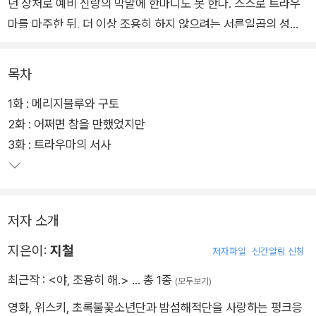
던 상처로 예비 신랑의 막말에 한마디도 못 한다. 스스로 트라우
마를 마주한 뒤, 더 이상 조용히 하지 않으려는 서른일곱의 성장
기를 다룬 이야기.
목차
1화 : 메리지블루와 구토
2화 : 어쩌면 참을 만했었지만
3화 : 트라우마의 서사
저자 소개
지은이:
지철
저자파일
신간알림 신청
최근작 :
<야, 조용히 해.>
… 총 1종
(모두보기)
영화, 위스키, 초록불꽃소년단과 밤섬해적단을 사랑하는 펑크응