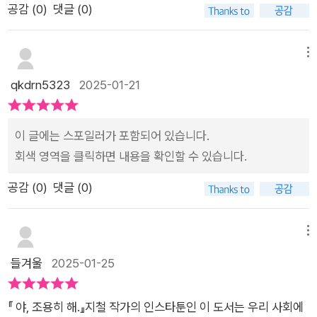
공감 (
0
)
댓글 (0)
이지만, 우리 같이 평범한 여자들은 결혼을 꼭 해야 한다고 한다.
“왜 이렇게 철이 없어? 정신 차려! 너 37살이야!” 아빠는 나비의
귀가 시간부터 옷차림까지 사사건건 간섭하고 엄마와 나비에게
메뉴
소리를 질러댄다.“어디 술집년도 아니고!”나비에게는 과거 자신
qkdrn5323
2025-01-21
의 세미누드 사진을 전남친이 멋대로 사진전에 출품한 트라우마
가 있다.“최나비 x나 걸레 같네!”그런데 갑자기 나타난 아파트 친
이 글에는 스포일러가 포함되어 있습니다.
구 은쑤님은 친구도, 예비신랑도, 가족도 들어주지 않던 내 얘길
회색 영역을 클릭하면 내용을 확인할 수 있습니다.
들어준다. 이야기는 진행될수록 반전을 거듭한다. 그래서 기대보
다 더 재미있게 볼 수 있었다. 무엇보다 이 툰에서 나오는 모든 인
공감 (
0
)
댓글 (0)
물들은 굉장히 입체적이다. 좋은 사람이라고 생각한 사람은 나쁜
사람이었고, 나쁜 사람이라고 생각한 사람은 불쌍한 사람이었다.
메뉴
내가 알고 있는 사람들의 모습이 그들의 전부는 아니라는 것. 어
디선가 들어본 적이 있다. 내가 어떤 사람을 좋은 사람이라고 판
들겨울
2025-01-25
단한다면, 그 사람의 좋은 모습만 본 것이고 나쁜 사람이라고 판
단한다면, 그 사람의 나쁜 모습만 본 것일 뿐이라고. 그동안 저
『 야, 조용히 해.』지철 작가의 인스타툰인 이 도서는 우리 사회에