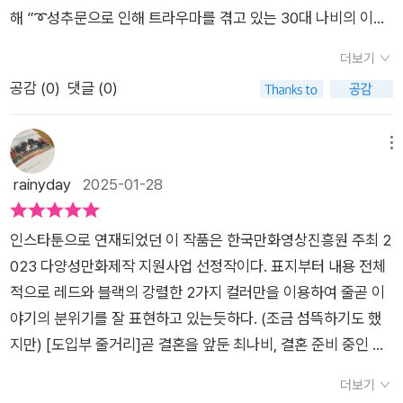
해 ”➰성추문으로 인해 트라우마를 겪고 있는 30대 나비의 이야
기.특별하지 않다고 느껴질 수 있지만,그 극복 과정에서 많은 이
더보기
들에게 용기를 준다.➰...우리가 사는 세상에서는 예상치 못한 일
공감 (
0
)
댓글 (0)
이 종종 발생합니다. 특히 결혼을 앞둔 시점에서의 파혼은 마음의
큰 상처로 남을 수 있습니다. 하지만 이런 아픔을 딛고 일어서는
과정에서 우리는 큰 성장을 이루곤 합니다. 주인공 나비는 처음에
메뉴
는 세상의 모든 것을 잃은 것 같은 절망감에 빠졌지만, 자신의 삶
rainyday
2025-01-28
을 되찾기 위해 용기를 냈습니다. 나비의 극복 과정은 간단하지
않았지만, 자신의 가치를 되찾고 새로운 삶을 시작했습니다. -책
인스타툰으로 연재되었던 이 작품은 한국만화영상진흥원 주최 2
을 읽으며 등장인물 말투, 행동, 전개에 대해 불쾌감이 들 수 있지
023 다양성만화제작 지원사업 선정작이다. 표지부터 내용 전체
만 비슷한 일이 있을 때 침묵 하지않을 수 있는 용기를 주는 책입
적으로 레드와 블랙의 강렬한 2가지 컬러만을 이용하여 줄곧 이
니다.-..-이책은 서평단 이벤트로 책을 제공 받은 후 직접 읽고 작
야기의 분위기를 잘 표현하고 있는듯하다. (조금 섬뜩하기도 했
성한 리뷰입니다.
지만) [도입부 줄거리]곧 결혼을 앞둔 최나비, 결혼 준비 중인 남
자친구와의 잠자리가 메스껍다. “니가 그럴 때마다 내가 무슨 짐
더보기
승ㅅㄲ가 된 기분이야. ”결혼생활이 힘들다고 투덜거리는 친구들