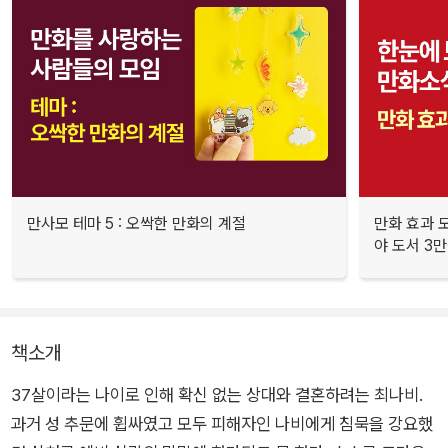
만사모 테마 5 : 오싹한 만화의 계절
만화 효과 모
야 도서 3만
책소개
37살이라는 나이로 인해 확신 없는 상대와 결혼하려는 최나비.
과거 성 추문에 휩싸였고 모두 피해자인 나비에게 침묵을 강요했