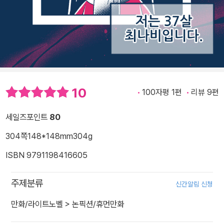
10
100자평 1편
리뷰 9편
세일즈포인트
80
304쪽
148*148mm
304g
ISBN 9791198416605
주제분류
신간알림 신청
만화/라이트노벨
>
논픽션/휴먼만화