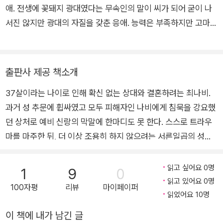
애. 전생에 꽃돼지 광대였다는 무속인의 말이 씨가 되어 굳이 나
서진 않지만 광대의 자질을 갖춘 응애. 능력은 부족하지만 고마운
분들 덕분에 어찌어찌 책을 만들었습니다. 정말 감사합니다.
출판사 제공 책소개
37살이라는 나이로 인해 확신 없는 상대와 결혼하려는 최나비.
과거 성 추문에 휩싸였고 모두 피해자인 나비에게 침묵을 강요했
던 상처로 예비 신랑의 막말에 한마디도 못 한다. 스스로 트라우
마를 마주한 뒤, 더 이상 조용히 하지 않으려는 서른일곱의 성장
기를 다룬 이야기.
읽고 싶어요 0명
1
9
0
읽고 있어요 0명
100자평
리뷰
마이페이퍼
읽었어요 10명
이 책에 내가 남긴 글