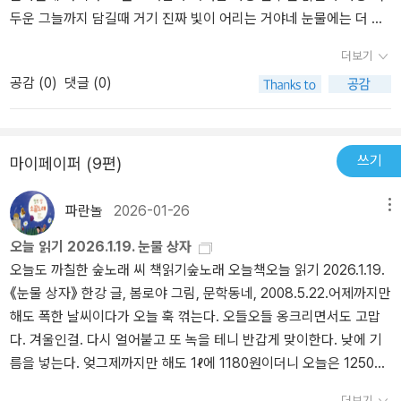
큼 다양한 의미의 눈물이 있는 것이다.그 눈물 중에서 순수한 눈물을
두운 그늘까지 담길때 거기 진짜 빛이 어리는 거야네 눈물에는 더 많
찾을 수 있을까 하는 생각은 이 동화를 읽으면서 많은 독자들이 자기
은 빛깔이 필요한것 같구나특히 강인함말이야. 분노와 부끄러움 ,더
더보기
자신에게 묻는 질문이 될 수도 있을 것이다. '그 눈물이 닿는 것만으로
러움까지도 피하거나 두려워하지 않는…눈물에 어린 빛깔들이 더욱
공감 (
0
)
댓글 (0)
도, 아무리 단단하게 얼어 붙었던 마음도 천천히 녹기 시작하는' 순수
복잡해질때 , 한순간 네 눈물은 순수한 눈물이 될거야. 여러 색깔의 물
한 눈물을 우린 흘릴 수 있을까....
감을 섞으면 검은색 물감이 되지만, 여러 색깔의 빛을 섞으면 투명한
빛이 되는 것처럼.”이 책을 일고 얼마전에 본 퍼펙트데이즈 영화가 생
각났다 마지막 엔딩 장면에서 히라야마가 흘렸던 눈물… 그가 마주했
쓰기
마이페이퍼 (9편)
던 모든 순간순간이 녹아 흐르던 눈물,,,그 눈물이 세상에서 가장 순수
한 눈물일지도 …..#눈물상자#퍼펙트데이즈
파란놀
2026-01-26
메뉴
오늘 읽기 2026.1.19. 눈물 상자
오늘도 까칠한 숲노래 씨 책읽기숲노래 오늘책오늘 읽기 2026.1.19.
《눈물 상자》 한강 글, 봄로야 그림, 문학동네, 2008.5.22.어제까지만
해도 폭한 날씨이다가 오늘 훅 꺾는다. 오들오들 옹크리면서도 고맙
다. 겨울인걸. 다시 얼어붙고 또 녹을 테니 반갑게 맞이한다. 낮에 기
름을 넣는다. 엊그제까지만 해도 1ℓ에 1180원이더니 오늘은 1250원
이다. 기름값은 1ℓ 600원으로 잡아야 하지 않을까? 요즈막에 ‘농협
더보기