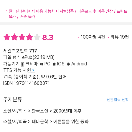
알라딘 뷰어에서 이용 가능한 디지털상품 / 다운로드 후 이용 권장 / 프린트
불가 / 배송 불가
8.3
100자평 4편
리뷰 19편
세일즈포인트
717
파일 형식 ePub(23.19 MB)
가능기기
크레마
PC
IOS
Android
TTS 기능 지원
71쪽 (종이책 기준), 약 0.6만 단어
ISBN : 9791141608071
주제분류
신간알림 신청
소설/시/희곡
>
한국소설
>
2000년대 이후
소설/시/희곡
>
테마문학
>
어른들을 위한 동화