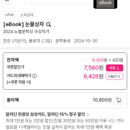
ePub
소득공제
[eBook] 눈물상자
2024 노벨문학상 수상작가
한강
(지은이),
봄로야
(그림)
문학동네
2024-10-30
전자책
8,400
원 + 420원
7,560
원
쿠폰할인가
쿠폰
6,426
원
카드최대혜택가
더보기
(+쿠폰 적용 시)
종이책
10,800
원
알라딘 만권당 삼성카드, 알라딘 15% 청구 할인
최대 1만원 또는 2만원 할인(전월 30만원 또는 60만원 이용 시) / 카드
발급월 +1개월까지는 전월 실적이 없어도 최대 1만원 혜택 제공