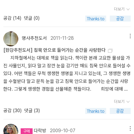
추천한다.바사라를 재밌게 본 사람이라 고민없이 시작한 세븐시즈는
쉬워서 하는 게 아닌 바닥을 알아도 하는, 살아가는 것.
w/?id=womanvolleyball&no=5904329&exception_mode=rec
더보기
당혹감을 주더니 생각거리를 잔뜩 던져준다. 처음엔 뭐지? 하다가 빠
ommend&page=2약속'을 이룬 우승 계약자https://gall.dcinside.c
공감 (
14
)
댓글 (0)
져드는..프린세스를 재연재 하신다고 해서 잔뜩 기대했는데 다시 장
om/mgallery/board/view/?id=womanvolleyball&no=5911446&
기휴재..ㅠㅠ 이 만화는 싸움에 피가 튀지 않아서 좋았는데 한참 궁금
exception_mode=recommend&page=1https://number.bunshu
한 시점에 작가가 장기휴재라고 해서 궁금해 하는 중 올해 읽은 책
n.jp/articles/-/842344?page=4#google_vignette+'외인 빼고
명사추천도서
2011-11-28
메뉴
을 정리해보니 어지간한 인기있는 일본만화는 거의 섭렵, 권수로는
역전승' 흥국 요시하라 감독이 던진 메시지[V리그 포커스]https://m.
[한강추천도서] 침묵 안으로 들어가는 순간을 사랑한다
거의 1000권에 육박한다는 것을 알고 놀라워 함(더 넘을수도..카운트
sports.naver.com/volleyball/article/421/0008721570“세터-미
지하철에서는 대체로 책을 읽는다. 책이란 본래 고요한 물성을 가
를 안했으니). 의도한 것은 아니나 그 중에서 취향인 것은 많지 않았
들 블로커의 역량에 따라 A패스의 범위가 결정된다”…흥국생명 이다
진 사물인지, 읽다 말고 잠깐 눈을 감기만 해도 침묵 안으로 들어설 수
음.핸드폰 가지고 드러누워 있기만한 기간이 길었던지라 가능하긴 했
현, 김다은이 말하는 ‘요시하라 매직’의 디테일 [남정훈의 오버 더 네
있다. 어떤 책들은 무척 생생한 생명을 지니고 있는데, 그 생생한 생명
다. 읽은 만화책 중에서 조금 특이했던 만화가 하나 있었다. 계속 같
트]https://m.sports.naver.com/volleyball/article/022/0004098
을 수혈받다 말고 문득 눈을 감고 침묵 안으로 들어가는 순간을 사랑
은 패턴이 반복되는 것은 조금 불만이었으나 상당히 특이한 소재였
604[한국어 더빙] 마침내 다가온 자유, 베네수엘라의 영웅 마차도가
한다. 그렇게 생생한 경험을 선물해준 책들이다. 희망에 대해 말
다. 다시 읽을 것 같진 않지만 말이다. 외교라는 것에 대해서 조금 알
밝히는 미래https://www.youtube.com/watch?v=-nBj-2Lah4o
씀드리지요 / 세자르 바예호날아라 버스야 / 정현종이 시인에 대해 쓴
기 쉽게 소개했다 고나 할까? 대사님의 원칙이 참 인상깊었었
더보기
정현종 시인의 산문을 읽은 일이 있다. ‘숨막히는 진정성의 시들’이라
다. 올해 읽은 일반 책은 거의 없다. 가끔 그림책들과 동화책들을 보
공감 (
30
)
댓글 (3)
고 제목을 붙이셨다. 고혜선 선생님의 번역도 유려하지만, 그 산문이
았으나 특별히 기억하는 책이 없다. 참담하게도 책이 안 읽히는 시기
실린 책 <날아라 버스야>(정현종, 시와시학사)에 수록되어 있는 정현
였다. 그러니 이 두 권의 책은 뻘쭘하나 쨌든 그나마 체면치레 이기도
종 선생님의 번역에는 사무치는 데가 있다. 두 번역을 번갈아 읽어도
하다. 이 책은 K님의 선물. 여름에서 가을을 위로해 준 책인데
다락방
2009-10-07
메뉴