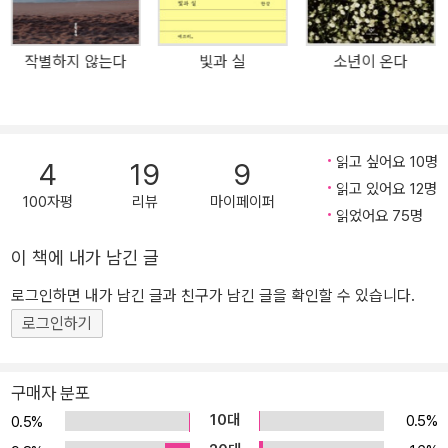
다. 그날 속에는 특별한 아이가 있다. 이른 봄날, 갓 돋아난 연둣빛 잎
사귀들이 햇빛에 반짝이는 걸 보고도, 거미줄에 날개가 감긴 잠자리
작별하지 않는다
빛과 실
소년이 온다
를 보고도, 잠들 무렵 언덕 너머에서 흘러든 조용한 피리 소리에도, 하
루 일에 지친 엄마의 길고 가냘프게 흔들리는 그림자를 보고도 소리
없이 눈물을 흘리는 아이. 비가 내리기 직전, 부드러운 물기를 머금은
바람이 이마를 스치거나, 이웃집 할머니가 주름진 손으로 뺨을 쓰다
읽고 싶어요 10명
4
19
9
듬기만 해도 주르륵, 맑은 눈물을 흘리는 아이. 부모님조차도 그 눈물
읽고 있어요 12명
의 의미를 이해하지 못하는 이 특별한 아이에게, 어느 날 검은 옷의 사
100자평
리뷰
마이페이퍼
읽었어요 75명
내가 찾아온다. “……너로구나, 특별한 눈물을 가진 아이가.” 그리고
아이에게 열어 보인 검은 상자 속의 눈물들. “주황빛이 도는 이 눈물
이 책에 내가 남긴 글
은 화가 몹시 났을 때 흘리는 눈물, 회색이 감도는 이 눈물은 거짓으로
로그인하면 내가 남긴 글과 친구가 남긴 글을 확인할 수 있습니다.
흘리는 눈물, 연보랏빛 눈물은 잘못을 후회할 때 흘리는 눈물, 검붉은
로그인하기
눈물은 보고 싶은 사람을 보지 못할 때 흘리는 눈물, 분홍빛 눈물은 기
쁨에 겨워 흘리는 눈물, 연한 갈색의 저 눈물은……” ‘순수한 눈물’을
찾아왔다며 아이의 눈물을 보고 싶어하는 아저씨에게, 그러나 아이는
구매자 분포
눈물을 보여주지 못한다. 지평선으로 해가 넘어지고 구름이 붉어지
10대
0.5%
0.5%
고, 하늘에 검푸른 잉크빛이 번지고, 설탕 같은 별들이 무더기로 떠오