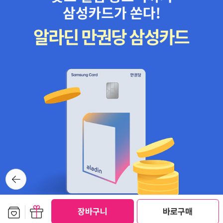
텐츠를 주면 아티스트가 이미지를 떠올리고, 기술자가 그것을 기술로
구현하는 것이죠. 기술, 예술, (인)문학의 삼각 컨소시엄, 그것이 미래
의 생산 패러다임이 될 것입니다. 그런 일을 할 새로운 종류의 인간을
길러내는 텍스트의 첫 출발이 바로 이 책입니다.” - 옮긴이 진중권: 어
떤 학문이든 영향을 주며 서로 통해 있고, 길은 어디든 이어진다는 의
식을 줄곧 가져 왔다. 거기에 바탕을 두고, 일회용 펼침으로 끝나지 않
으리라 판단되는 책이다. 오프라인 매장에서 꼼꼼하게 살펴볼 터이지
만, 아마 실망은 하지 않을 거라고 생각한다. 매번 책을 접하며, 나름
의 영상 만들기를 지속하고 있는데, 이 책과 함께 하는 동안, 떠올리는
행위에 2배& 3배 듬뿍듬뿍 재미를 끌어올 수 있겠지. :여행도서는 일
단 주목하고 본다. 대리만족이라고 할까, 국내를 벗어나지 못하는 현
재 상황에, 그것에나마 매달리고 싶다. 언젠가, 여건이 따라줄 때(돈
을 포함한 이런저런 걱정거리 훌훌 털고, 마음을 풀고, 여유를 가득 채
뒤로가
워놓았을 때), 훌쩍 떠날 계획이지만-(우선, 일본이랑 영국, 독일, 남
기
미를 염두에 두고 있음.) 훗날 풀어낼 이야기를 위해서라도, 하나하나
짚고 넘어갈 생각이기도 하고. 그 전에, [일어]나 [영어]를 제외한 다
보관함담기
선물하기
장바구니
바로구매
른 언어를 기초부터 찬찬히 파고들어야 한다. 언어 실력이 중급 이상