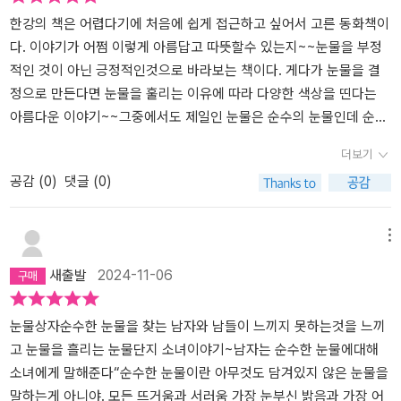
숭아빛 작은 새, 꼬리와 깃털은 신비로운 푸른빛을 띤 푸른 휘파람새.
한강의 책은 어렵다기에 처음에 쉽게 접근하고 싶어서 고른 동화책이
또는 파란 새벽의 새라고 불리는 새. 아저씨가 찾는 눈물은 세상에서
다. 이야기가 어쩜 이렇게 아름답고 따뜻할수 있는지~~눈물을 부정
가장 아름다운 눈물인 순수한 눈물.세상의 모든 눈물이 태어나기 전
적인 것이 아닌 긍정적인것으로 바라보는 책이다. 게다가 눈물을 결
의 눈물.세상의 모든 눈물이 죽은 뒤의 눈물. 세상의 모든 눈물들 사이
정으로 만든다면 눈물을 훌리는 이유에 따라 다양한 색상을 띤다는
에 고인 눈물.그 눈물에 닿는 것만으로, 아무리 단단하게 얼어 붙었던
아름다운 이야기~~그중에서도 제일인 눈물은 순수의 눈물인데 순수
마음도 천천히 녹기 시작한단다.'순수한 눈물이란 아무것도 담겨 있지
의 눈물은 여러가지 감정이 복합된 투명한 빛깔이라는 설정~~눈물을
더보기
않은 눈물을 말하는 게 아니다. 모든 뜨거움과 서늘함, 가장 눈부신 밝
흘린다는것은 창피하게 생각할일도 부끄러워할 일도 아닌 인간의 감
공감 (
0
)
댓글 (0)
음과 가장 어두운 그늘까지 담길 때, 거기 진짜 빛이 어리는 거야. ' (p
정을 솔직하게 표현할 수 있는 소중한 도구임을 다시한번 느끼게 해
63) 많은 것을 생각하게 해주는 <눈물 상자>이다. 요즘, 싸늘하게
주는 책~~
식어 버린 마음으로 불의와 부정과 불신이 난무해도 한 방울의 눈물
메뉴
을 흘릴 수 없는 사람들.힘겹게 사는 사람들의 이야기앞에서도 묵묵
새출발
2024-11-06
히 아무런 마음의 동요를 느끼지도 못하는 사람들.이렇게 눈물마저
메마른 사람들이 있는가 하면, 위선의 눈물, 거짓의 눈물인 '악어의 눈
물'을 흘리는 사람들도 있으니.....작가가 <눈물 상자>를 쓰게 된 동기
눈물상자순수한 눈물을 찾는 남자와 남들이 느끼지 못하는것을 느끼
는 어린이극인 <눈물을 보여드릴까요?>라는 어린이극을 보고 눈물
고 눈물을 흘리는 눈물단지 소녀이야기~남자는 순수한 눈물에대해
은 모두 투명하지만 그것들을 결정으로 만들면 각기 다른 색깔이 나
소녀에게 말해준다“순수한 눈물이란 아무것도 담겨있지 않은 눈물을
올 것이라는 생각에서 이 작품을 쓰게 되었다고 한다. 눈물에는 그만
말하는게 아니야. 모든 뜨거움과 서러움 가장 눈부신 밝음과 가장 어