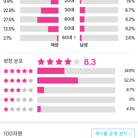
20대
1.6%
9.8%
를 때까지. “안 되겠구나. 다시 올게. 잘 있어라.” 눈물을 사기 위해 자
30대
6.7%
22.8%
신을 기다리고 있는 할아버지에게 가봐야 한다는 아저씨를, 아이는
40대
6.2%
따라가기로 한다. 아버지가 돌아가셨을 때에도, 자신을 떠나는 아내
27.5%
를 두고도, 평생 단 한 번도 눈물을 흘려본 적이 없다는 할아버지는 전
50대
6.2%
13.5%
재산을 털어 아저씨가 가지고 있는 눈물방울들을 모두 사서는, 그 자
60대
2.6%
2.1%
리에서 그 눈물을 모두 써버린다. 할아버지는 또다시 눈물을 흘릴 수
여성
남성
없게 되는 것일까. 할아버지의 텅 빈 눈물샘 뒤로 드러나는 ‘그림자눈
물’은 또 무엇일까. 세상의 모든 이유들로 인해 흘리는, 세상에서 가장
8.3
평점 분포
아름다운 눈물 이야기 눈물은 모두 투명하지만, 그것들을 결정으로
34.8%
만들면 각기 다른 색깔이 나올 거라는 생각을 다듬었다는 이 짧은 동
52.2%
화는, 충실한 감정에 이끌려 눈물을 흘려본 누구라도, 그 안에 얼마나
8.7%
많은 ‘눈물’의 이야기를 담고 있는지는 어렵지 않게 알 수 있을 것이
다. 수천수만 가지 다른 색깔의 눈물들이 또 제각기 다른 이야기를 담
0%
고 있다는 것 또한. 저물녘 노을을 바라보다가 저도 모르게, 어디선가
4.3%
들려오는 지난 유행가 멜로디를 듣고도 문득, 아무 생각 없이 낄낄대
며 주말 연속극을 보다가 갑자기, 그렇게 눈시울이 붉어지는 어느 순
간에.
100자평
게시물 운영 원칙