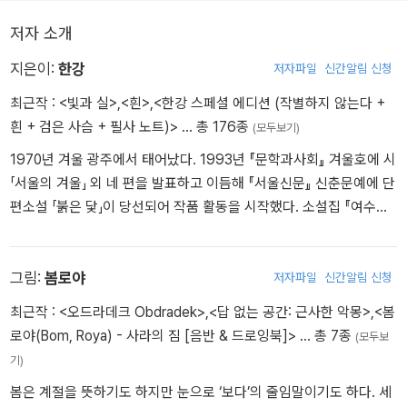
저자 소개
지은이:
한강
저자파일
신간알림 신청
최근작 :
<빛과 실>
,
<흰>
,
<한강 스페셜 에디션 (작별하지 않는다 +
흰 + 검은 사슴 + 필사 노트)>
… 총 176종
(모두보기)
1970년 겨울 광주에서 태어났다. 1993년 『문학과사회』 겨울호에 시
「서울의 겨울」 외 네 편을 발표하고 이듬해 『서울신문』 신춘문예에 단
편소설 「붉은 닻」이 당선되어 작품 활동을 시작했다. 소설집 『여수의
사랑』 『내 여자의 열매』 『노랑무늬영원』, 장편소설 『검은 사슴』 『그
대의 차가운 손』 『채식주의자』 『바람이 분다, 가라』 『희랍어 시간』
『소년이 온다』 『흰』 『작별하지 않는다』, 시집 『서랍에 저녁을 넣어 두
그림:
봄로야
저자파일
신간알림 신청
었다』 등을 출간했다. 오늘의 젊은 예술가상, 이상문학상, 동리문학
최근작 :
<오드라데크 Obdradek>
,
<답 없는 공간: 근사한 악몽>
,
<봄
상, 만해문학상, 황순원문학상, 김유정문학상, 김만중문학상, 대산문
로야(Bom, Roya) - 사라의 짐 [음반 & 드로잉북]>
… 총 7종
(모두보
학상, 인터내셔널 부커상, 말라파르테 문학상, 산클레멘테 문학상, 메
기)
디치 외국문학상, 에밀 기메 아시아문학상 등을 수상했으며, 노르웨
봄은 계절을 뜻하기도 하지만 눈으로 ‘보다’의 줄임말이기도 하다. 세
이 ‘미래 도서관’ 프로젝트 참여 작가로 선정되었다. 2024년 한국 최