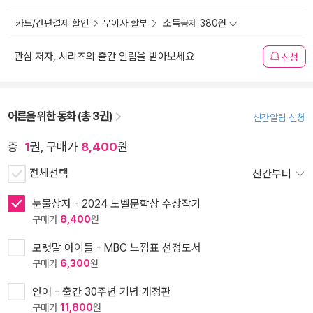
카드/간편결제 할인
무이자 할부
소득공제 380원
관심 저자, 시리즈의 출간 알림을 받아보세요
신청
어른을 위한 동화 (총 3권)
신간알림 신청
총
1
권, 구매가
8,400
원
전체선택
신간부터
눈물상자 - 2024 노벨문학상 수상작가
구매가
8,400
원
모랫말 아이들 - MBC 느낌표 선정도서
구매가
6,300
원
연어 - 출간 30주년 기념 개정판
구매가
11,800
원