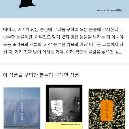
때때로, 예기치 않은 순간에 우리를 구하러 오는 눈물에 감사한다…
순수한 눈물이란, 아무것도 담겨 있지 않은 눈물을 말하는 게 아니야.
모든 뜨거움과 서늘함, 가장 눈부신 밝음과 가장 어두운 그늘까지 담
길 때, 거기 진짜 빛이 어리는 거야. 여러 색깔의 물감을 섞으면 검은
색이 되지만, 여러 색깔의 빛을 섞으면 투명한 빛이 되는 것처럼. 십여
년 전의 봄, 대학로에서 독특한 어린이극을 보았다. 덴마크 출신의 중
년 남자가 만들고 공연한 일인극으로, 제목은 ‘눈물을 보여드릴까
이 상품을 구입한 분들이 구매한 상품
요?’였다. 오래 전의 기억이라 모든 것이 희미하지만, 검은 상자를 들
고 무대에 나타난 그가 커다랗고 투명한 눈물방울들을 꺼내 보여주었
던 것만은 강한 인상으로 남아 있다. 그후로 긴 시간을 지나오는 동안
이따금 선명히 떠올라 마음을 씻어주던 그 이미지―상자 속 눈물들의
반짝임―에 감사한다. (……) 때때로, 예기치 않은 순간에 우리를 구
하러 오는 눈물에 감사한다. - ‘작가의 말’ 중에서 옛날, 아주 오랜 옛
날은 아닌 옛날, 이야기는 그렇게, 아주 오래지는 않은 어느 날 시작된