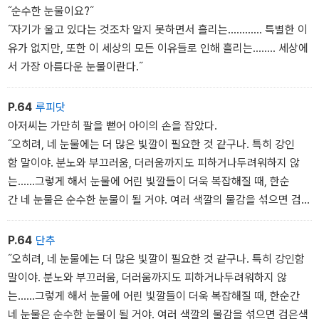
'아니, 그건 엄마들이 아기들을 위해 흘리는 눈물이야.'
˝순수한 눈물이요?˝
'그럼 이 커다랗고 아름다운 푸른빛 눈물은요?'
˝자기가 울고 있다는 것조차 알지 못하면서 흘리는………… 특별한 이
'사랑하는 사람을 위해 흘리는 눈물이야.' - 본문 16쪽에서
유가 없지만, 또한 이 세상의 모든 이유들로 인해 흘리는........ 세상에
서 가장 아름다운 눈물이란다.˝
아이의 눈이 동그래졌다. 할아버지의 눈도 영문을 모르겠다는 듯 커
졌다. 아저씨는 검은 가방의 안주머니를 뒤적이더니 검은 비단으로
P.64
루피닷
꼭꼭 여며 싼 조그만 상자를 꺼냈다. 상자를 열자 다시 조그만 검은 주
아저씨는 가만히 팔을 뻗어 아이의 손을 잡았다.
머니가 나왔다. 주머니를 열자, 칠흑같이 검은 눈물 한 방울이 반짝이
˝오히려, 네 눈물에는 더 많은 빛깔이 필요한 것 같구나. 특히 강인
고 있었다.
함 말이야. 분노와 부끄러움, 더러움까지도 피하거나두려워하지 않
'바로 이게 그림자눈물이란다.'
는......그렇게 해서 눈물에 어린 빛깔들이 더욱 복잡해질 때, 한순
아저씨는 이번에는 검은 가방의 옆주머니에서 손전등을 꺼냈다.
간 네 눈물은 순수한 눈물이 될 거야. 여러 색깔의 물감을 섞으면 검은
'이건 평범한 손전등이야.' - 본문 51쪽에서
색 물감이 되지만, 여러 색깔의빛을 섞으면 투명한 빛이 되는 것처럼.
˝
P.64
단추
아저씨의 눈이 반짝였다.
˝오히려, 네 눈물에는 더 많은 빛깔이 필요한 것 같구나. 특히 강인함
˝하지만, 그러기 위해선 아직 시간이 필요한 것 같구나. 네가 단련
말이야. 분노와 부끄러움, 더러움까지도 피하거나두려워하지 않
될 시간이.˝
는......그렇게 해서 눈물에 어린 빛깔들이 더욱 복잡해질 때, 한순간
네 눈물은 순수한 눈물이 될 거야. 여러 색깔의 물감을 섞으면 검은색