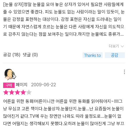
[눈물 상자]정말 눈물을 모아 놓은 상자가 있어서 필요한 사람들에게
줄 수 있었으면 좋겠다. 피도 눈물도 없는 사람이라는 말이 있듯이, 눈
물은 감정을 표현하는 대상이다. 감정 표현은 자신을 드러내는 일이
기 때문에 자연스럽게 흐르는 눈물은 다른 사람에게 자신을 의도적으
로 감추지 않는다는 점을 보여주는 일이다.하지만 눈물에도 종류가
있다. 악어의 눈물이라고, 거짓 눈물도 있지 않은가. 눈물로 자신의 감
더보기
정을 가장해서 다른 사람의 마음을 얻으려는 사람도 있으니...순수한
공감 (
18
)
댓글 (0)
눈물은 이런 가식을 넘어서는 눈물이다. 자신의 마음 속에서 우러나
오는 눈물. 여러 가지 감정이 섞여 있는 눈물. 순수한 눈물은 아무 것
도 없는 눈물이 아니라 모든 것이 있는 눈물이다.눈물 상자의 주인은
메뉴
아이에게 이렇게 말한다. '오히려, 네 눈물에는 더 많은 빛깔이 필요한
페이지
2009-06-22
것 같구나. 특히 강인함 말이야. 분노와 부끄러움, 더러움까지도 피하
거나 두려워하지 않는. ……그렇게 해서 눈물에 어린 빛깔들이 더욱
복잡해질 때, 한순간 네 눈물은 순수한 눈물이 될 거야. 여러 색깔의
어른을 위한 동화!어른이니깐 어른을 위한 동화를 읽어줘야지~!!!!그
물감을 섞으면 검은색 물감이 되지만, 여러 색깔의 빛을 섞으면 투명
냥 무심코 고른 책이다.눈물상자.눈물단지.눈물...난 요즘들어 눈물이
한 빛이 되는 것처럼.' (64쪽)이런 눈물의 주인공을 만나면 마음이 한
많아진거 같다.TV에 우는 장면만 나와도 따라 울정도로...눈물이 없
없이 편안해질 것이다. 그런 사람이 많은 사회일수록 서로가 서로를
다면 어떨지는 생각해보지 못했다.오히려 눈물이 많아진게 그냥 부끄