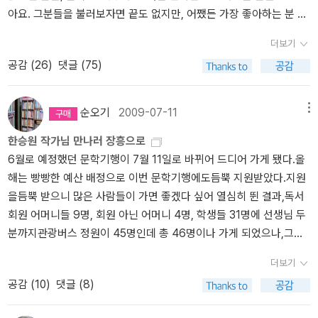
아요. 그분들을 불러보자면 끝도 없지만, 어쨌든 가장 좋아하는 분 중
어느 시점부터 사라져버린다. 그의 작품에 실망하게 되어 안타깝다.
신춘문예에 단편소설 「붉은 닻」이 당선되면서 작품활동을 시작했다.
의 한분이 제게 이런 방명록을 남겨주신 적이 있어요.'목수들아, 대들
이 책은 재미있다. 박민규의 장편 소설은 처음 읽는 것 같다. 언젠가의
장편소설 『검은 사슴』(1998) 『그대의 차가운 손』(2000) 『채식주의
더보기
보를 높이 올려라. 키 큰 남자보다 훨씬 더 키가 큰 신랑이 아레스처럼
[이상문학상 수상작품집]에서 그의 단편 [낮잠]을 읽고 퍽 좋아라 했
자』(2007) 『바람이 분다, 가라』(2010) 『희랍어 시간』(2011), 창작
공감 (
26
)
댓글 (75)
들어온다. 사랑을 담아. 전(煎) 엘리시움 스튜디오 전속 작가 어빙 사
던 기억이 있다. 어쨌든 다시 이 책 얘기로 돌아가서, 이 책은 재미있
집 『여수의 사랑』(1995) 『내 여자의 열매』(2000)를 출간했다. 동리
포가. 오빠의 아름다운 뮤리얼과 꼭 행복해야되. 행복해야되, 행복해
다. 잘 읽힌다. 그런데!불편하다. 기분 나쁘다로 표현해야 할지, 화난
문학상, 이상문학상, 한국소설문학상, 오늘의젊은예술가상을 받았고,
야 돼. 이건 명령이야. 나는 이 동네 누구보다도 계급이 높거든.' -샐린
다고 표현해야 할지 모르겠는데, 작가가 주제를 말하기 위해서 지나
서울예술대학 문예창작과에 재직중이다. 한강 님의 저서
순오기
2009-07-11
메뉴
저누가 뭐라고 해도 저는 『호밀밭의 파수꾼』을 아주 아주 좋아해요.
치게 오버를 하지 않았나 싶어지는거다. 그러니까 이 세상이 지금 미
한승원 작가님 만나러 장흥으로
굉장히 굉장히 좋아해요. 사랑해요. 그런데 샐린저의 저 문장을 받고
모로움을 떠받드는 것도 알겠고, 못생긴 사람들이 살기 힘든 세상인
6월로 예정했던 문학기행이 7월 11일로 바뀌어 드디어 가게 됐다.올
나니 이 책 『목수들아, 대들보를 높이 올려라』를 읽지 않을 수 없다고
것도 알겠다, 그리고 공감한다. 그런데, 그렇다고 이렇게까지 신파로
해는 빵빵한 예산 배정으로 이번 문학기행에도듬뿍 지원받았다.지원
생각했지요.『아기 부처』로 강한 인상을 남긴 한강의 책도,웬디양님이
구질구질해질 필요가 있나 싶어지는 거다. 특히 '못생긴 여자'가 '잘생
을듬뿍 받으니 많은 사람들이 가면 좋겠다 싶어 열심히 뛴 결과,독서
한껏 꽂히신 김승옥의 책도,아직 읽어보지 못한 코맥 매카시와 커트
긴 전(前)남자친구'에게 보낸 편지는, 아이구야, 뭐 신파도 이런 신파
회원 어머니들 9명, 회원 아닌 어머니 4명, 학생들 31명에 선생님 두
보네거트의 책도,(왜 이렇게 안 만나본 작가가 많은건지!)여러분은 모
가 없다. 당신 때문에 못생긴 내가 살 가치가 있다고 여겨졌다, 라는
분까지관광버스 정원이 45명인데 총 46명이나 가게 되었으나,그간
두, 돈 주고 사셨나요?브론테님은 말씀하셨죠? '이 책은 책을 좋아하
편지를 장장 몇장에 걸쳐 써내는건지. 아무리 그녀가 그간 살기 힘들
의 경험상 누군가 한 두 명은 꼭 빠지니까 정원을 넘지 않을거라 믿는
는 사람들에 대한 헌사' 라고요. 물론, 저도 보관함에 넣어뒀었죠. 사
었다고 해도 그건 좀 심했다.젠장, 그 뭣이냐, 아직 [삼미스타즈 무슨
더보기
다.^^준비하면서 간다 못간다 하는 분들 때문에 세번쯤 뚜껑이 열려
지 않고는 못견디겠더라구요. 그런데 어쨌든 저는 안샀어요. 이 책을
클럽]인가 그 책 아직 안 읽었는데, 읽어, 말어? 어쨌든 이 작품에 '그
공감 (
10
)
댓글 (8)
주시고~~~자료집을 준비한 선생님 메일 받아 수정 편집 추가하여 완
가지고 계신, 혹은 읽으신많은 분들,이 책도 돈 주고 사셨죠, 분명? 그
래도 별 네개'를 준건 재미있고, 결론도 나쁘지 않기 때문.어른을 위한
성되었다.아침 7시 50분 집합이라 아침을 거르게 될 것 같아 절편 세
렇지요?그런데 저는 이 모든 책들을 공짜로 갖게 됐답니다. 어떻게 그
동화라는데 이 『눈물상자』안에는 내가 좋아하는 '한 강', 내가 읽고 싶