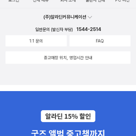
진지하게 성찰하여 궁극적으로 ‘치유’에까지 이르러야 한다.:이 작가
로그인
전체 메뉴
회사 소개
출판사 안내
PC 버전
관에서 빌려 읽다가 소장하려고 한세트 구입했다.소설보다는 자료적
의 다른 작품은 제목만 접하고 읽을 생각을 전혀 안 했는데, 이번 작품
측면에서 유용할 듯... 챕터가 너무 짧아 서너쪽 읽으면 바뀌니까 스토
은 제목에서부터 강하게 이끌려 들어갔다. 도전하고픈 목표가 생겼으
리에 몰입하는 재미는 덜하다. 그리고 챕터가 시작되고 끝나는 부분
(주)알라딘커뮤니케이션
니, 열정의 깃발을 꼽고 휘날리도록 기를 모아야겠지. 오랜 시간이 걸
많은 여백으로 책값이 부풀려졌다는 느낌. 30쪽은 그냥 먹고 들어간
1544-2514
일반문의 (발신자 부담)
리더라도, 도중에 주저앉게 되더라도, 한 번의 시도로 끝나더라도 해
듯...그래도 작가 사인을 받을거니까 됐지 뭐!요 책은 민경이만 읽었는
볼 생각이다. 2004년 말 즈음부터 본격적 염두에 두고 글을 쓰기 시
데, 작가 사인 받아서돌아오는 버스에서 멋진 감상문을 남긴 학생에
1:1 문의
FAQ
작했던 17~19살의 주인공들. 내가 고등학생이었을 시절을 바탕으로,
게상품으로 줄 생각!설마 우리 민경이가 받는 건 아니겠지?^^내가 읽
밋밋한 글에 갖가지 알록달록 물감을 곁들이기 위한 준비 과정들. 쭉
은 건 문이당에서 6권으로 나온한승원 중단편집인데 절판이라 이 책
중고매장 위치, 영업시간 안내
쭉 진행형으로 나아갈 나의 아이템들. 많이 부족해서, 여러모로 배워
으로 담았다.여기에도 실린목선, 폐촌, 앞산도 첩첩하고,어머니, 홀엄
야 하는.:개인적 취향, 봄로야의 일러스트가 삽입되었다는 한 가지로
씨, 우산도만 읽었다.'해변의 길손'으로 1988년 이상문학상을 받았
마구 방방 뛰고 만다. 별다른 책 내용 소개가 나오지 않아 세세하게 알
다.역시 문이당에서 나온 중단편집으로 읽었는데, 수록된 11편 중에
수 없지만, 소장해서 나쁠 느낌은 달라붙지 않는다. 오늘 매장에서 살
달랑 한 편만 읽었다. 이 책도문이당 책도 다 절판이다. 내가 못 읽어
펴보았을 때, 그림으로도 충분히 끌어올 가치가 높다는 판단을 내렸
서 앞으로 봐야할 책인데 지역도서관에 있으니 우선 빌려볼 생각.아
다.“디지털 기술과 예술에 관한 담론을 인문학화해야 합니다. 21세기
제아제 바라아제는 영화만 봤다.동화책도 몇 권 냈던데 '바닷가 시인'
는 창조적인 새 세대를 위한 새로운 예술인문학을 요구하고 있습니
하나 읽었으니, 나머지는찾아서 담아둔다.시집도 있고, 산문집도있는
다. 특히 디지털 문화에서 전위의 역할을 하는 테크노 아트의 이론, 창
데 하나도 안읽었으니기회되면 읽어봐야지~그 아버지에 그 딸이라
작, 사상을 소개하는 기초 텍스트를 생산할 필요가 있습니다. 그 텍스
고, 따님인 소설가 한강씨도 작품이 여럿이던데...
트 안에서 기술과 예술, 인문학은 하나가 되어야 합니다. 인문학이 콘