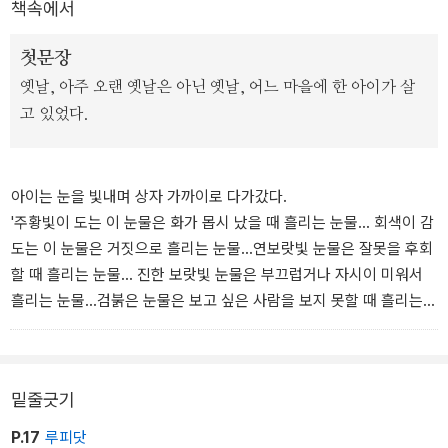
책속에서
첫문장
옛날, 아주 오랜 옛날은 아닌 옛날, 어느 마을에 한 아이가 살
고 있었다.
아이는 눈을 빛내며 상자 가까이로 다가갔다.
'주황빛이 도는 이 눈물은 화가 몹시 났을 때 흘리는 눈물... 회색이 감
도는 이 눈물은 거짓으로 흘리는 눈물...연보랏빛 눈물은 잘못을 후회
할 때 흘리는 눈물... 진한 보랏빛 눈물은 부끄럽거나 자시이 미워서
흘리는 눈물...검붉은 눈물은 보고 싶은 사람을 보지 못할 때 흘리는
눈물... 분홍빛 눈물은 기쁨에 겨워 흘리는 눈물... 연한 갈색의 저 눈
물은 누군가 가엾다고 느껴질 때 흘리는 눈물이란다.'
'연한 연두색 눈물은요?'
밑줄긋기
'아기들의 눈물이야.'
'그 뒤에, 조금 진한 연두색 눈물두요?'
P.17
루피닷