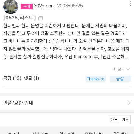
되 준비하는 것도학교에서 직접 주문하고 결제했으니 띵가띵가 먹기
럴 수 있냐구요? 므흣므흣 :)
2009년 6월 11일부터 7월 9일까지 진
었던 '한 강'은 보이질 않는다.빠르게 읽히는 것 말고는 뭘 생각해야
302moon
2008-05-25
메뉴
만 하면 되겠다.한승원 선생님 드릴 와인과 해설사님 드릴 양말은 총
행된문학동네 <훔치고 싶은 문학동네의 책 10권> 추첨 이벤트에 참
할지, 뭘 느껴야 할지 통 알 수가 없다. 내가 일본 소설에서 특히 좋아
[0525, 리스트.]
무님이 장 봐주시고문학기행 9년째, 내가 주관하는 문학기행으론 제
여해주셔서 감사합니다.이벤트에 당첨되신 분들께 축하드립니다.☞
하는 '사소하지만 공감하는 어떤 것'이 이 소설 안에는 없다.물론 이
현대인과 현대 문명을 따끔하게 비판한다. 문제는 사람의 마음이며,
일 편하게 잡다한 것 신경 안쓰고 가는 것 같다.장흥에서 우리가 가볼
관련 이벤트 : http://www.aladin.co.kr/events/wevent_detail_bo
책안에는 가슴을 울리는 무언가가 있다. 그런데, 불편하다. 그것이 무
자신을 믿고 무엇이 정말 소중한지 안다면 길을 잃는 일은 없으리라
곳은 여기~~해산토굴(한승원작가 작업실) - 이청준, 송기숙 작가 생
ok.aspx?pn=090611_munhak 문학동네 도서 10권 노영주님noh*
엇인지 정확하게 표현할 수가 없어서 답답하다. 나는 『용의자 x의 헌
고 바나나는 이야기한다.: 슬슬 바나나의 소설 번역본이 나올 때가 되
가 - 우드랜드 편백숲 - 방촌유물박물관 - 천관산 문학관(문학공원)
**@hanmail.net송민영님cocomin1***@naver.com이유경님falle*
신』을 읽고 아, 이시가미! 하며 가슴을 쥐어 뜯을 정도로 안타까워 하
지 않았을까 생각했는데, 턱하니 나왔다. 번역본을 살까, 교보를 뒤져
우리 일정엔 없지만 장흥에 가면'보림사' '귀족호두박물관' '기양사-관
**@hanmail.net이희정님hee7***@hanmail.net최현주님alle***@
며 재미있게 읽었었다. 『회랑정 살인사건』은 기대만큼 재미있진 않았
(;) 원서를 살까 갈팡질팡하다가, 우선 thanks to 후, 1권만 주문해보
서별곡발원지'도 가볼만하다.한승원 선생님 작품 읽은게 별로 없어서
hanmail.net네, 저 다섯명중에 한명이 저여요. 움화화화화화화화핫.
지만 뭐 그럭저럭. 그런데 이 책은 재미는 있는데 뭔가가 찜찜하다. 울
았다. 2,3권은 1권 커버를 덮은 후에 다시 결정을 내려야지 싶었다.
이번에 그래도 제법 읽은 듯.너무 오래전에 읽어서 기억나지 않는 중.
여러분이 돈 주고 산 저 책들, 저는 공짜로 읽게 됐어요. 푸하하하이상
컥 거리기도 하고 생각하게도 하고 그렇긴 하는데 뭔지 불편해서 갑
더보기
미미하나마 새로운 시도를 한 것 같은데, 좀 더 깊숙한 지점에 발을 딛
단편도 찾아 읽고토론도서였던 '흑산도 하늘길'과 더불어 '다산'을 봤
으로 자랑질을 마칩니다. 꾸벅(--)(__)
자기 나는 '이제 히가시노 게이고는 안 읽을래' 해버리고 만다. 아직도
공감 (
19
)
댓글 (1)
기 좋아하는 나로서는, 대환영이다. 어쭙잖은 변화인지 아닌지(-_-)
는데 2편은 다 읽지 못하고 간다.2학년은 오로지민경이반 아이들만
그 불편함의 정확한 원인에 대해서는 알 수가 없다. 그래서 '백야행'을
페이지를 들여다봐야 결과가 나오겠지만. 벼랑 끝에 선 것처럼 위태
여섯 명가는데그애들 읽히려고 청소년용 구입하고 도서실에서 빌려
읽고 싶다는 마음을 접고 있다. (그런데 완벽하게 접지는 못했다.)일
로운 청소년들의 삶에 안타까운 마음이 들다가, 들춰진 삶의 진실이
돌아가며 읽는 중인데, 한 명은 못 읽을 듯...알라딘은 왜 청소년용은
큐팔사에 대해 유감이란 글을 적으려다가 생각난김에 유감이었던 작
반품/교환 안내
비단 그들만의 것이 아니라 우리 모두의 것임을 알게 되면 울컥 눈물
이미지가 안뜨나고.ㅜㅜ2001년 지역도서관 독서모임에서 이 책을 읽
품들을 죄다 끄집어냈다. 킁킁.
이 난다.청소년문학은 단순한 ‘고발’ 뉴스의 수준에 그쳐서는 안 된다.
고 이분을 초청했었다.목포 해양박물관 앞에 멍텅구리배가 떠 있는
모든 진정한 문학이 인류에게 카타르시스를 안겨 주듯, 청소년문학
데, 돛도 없고 방향을 잡아줄 키도 없으며 노를 저을 일도 없이 닻만
또한 청소년들의 현실에 밀착하여 그들을 깊이 이해하고 그 현실을
내린 채 정박하고 있는 무동력 배라 멍텅구리배로 불린다.^^지역도서