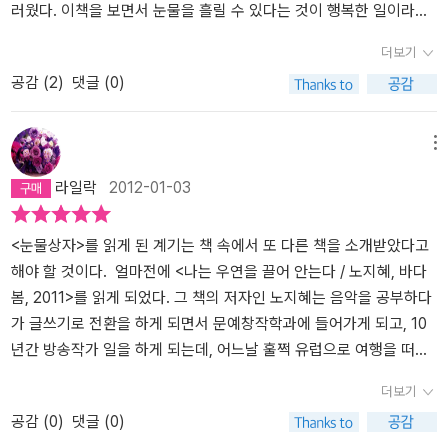
위하는 세상이겠고.그러나 이러한 순수한 눈물은 아무 것도 하지 않
러웠다. 이책을 보면서 눈물을 흘릴 수 있다는 것이 행복한 일이라는
는 상태에서 얻어지지 않는다. 순수한 눈물은 많은 것을 최선을 다해
생각이들었다.내가 흘리는 눈물들은 어떤 색깔일까?내가 흘리는 눈
더보기
행했을 때, 정말 다양한 감정들을 자신 속에서 인정하고 받아들일 때
물들도 결정을 만들 수 있다면 좋겠다.늘 필요한 순간에 눈물이 흘러
공감 (
2
)
댓글 (0)
만들어진다.순수한 눈물이 어떤 눈물일까? '자기가 울고 있다는 것조
줘서 고맙다~
차 알지 못하면서 흘리는…… 특별한 이유가 없지만, 또한 이 세상의
모든 이유들로 인해 흘리는…… 세상에서 가장 아름다운 눈물이란다.'
메뉴
(17쪽)이런 눈물을 지닌 사람은 세상의 아픔을 함께 아파하고, 세상
라일락
2012-01-03
의 기쁨을 함께 기뻐하는 사람이다. 어떤 가식도 없이 자연스럽게 흘
리는 눈물. 이 동화의 매력은 여기에 있다. 아무 것도 모르는 아이의
눈물이 순수한 눈물이 아니다. 순수한 눈물은 그 단계에서 더 나아가
<눈물상자>를 읽게 된 계기는 책 속에서 또 다른 책을 소개받았다고
야 한다. 세상에 나와야 한다. 아무 것도 모르는 상태가 아니라, 많은
해야 할 것이다. 얼마전에 <나는 우연을 끌어 안는다 / 노지혜, 바다
것을 경험한 상태에서 자신 마음 속에서 응결된 눈물이어야 한다. 그
봄, 2011>를 읽게 되었다. 그 책의 저자인 노지혜는 음악을 공부하다
런데 지금 우리는 눈물이 메말라가는 세상에 살고 있는지도 모른다.
가 글쓰기로 전환을 하게 되면서 문예창작학과에 들어가게 되고, 10
아니 눈물은 넘쳐나는데 악어의 눈물처럼 형식적이고 꾸민 눈물 속에
년간 방송작가 일을 하게 되는데, 어느날 훌쩍 유럽으로 여행을 떠나
서 살아가는지도 모른다. 순수한 눈물, 나와 다른 존재를 온전히 받아
면서 자신에게 다가온 우연을 운명을 받아 들이게 되는 이야기를 한
더보기
들이고 마음 깊숙한 곳에서부터 흘러나오는 순수한 눈물만이 아니라
권의 책으로 담아낸 것이다. 이 책에서 그녀가 문예창작학과에서 만
공감 (
0
)
댓글 (0)
자신의 감정을 온전히 드러내는 눈물들조차 말라버린 세상이 아닐까
나게 되는 선생님이 한강이다. 글쓰기의 어려움을 느끼는 그녀에게