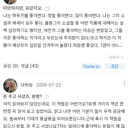
좋은 것은 물론 세자르 바예호의 시가 좋기 때문일 것이다.셰익스피
제대로 감사인사도 못 드리고, 더구나 서평도 못썼다. 한때 코지미스
미안하지만, 유감이오.
어의 기억 / 호르헤 루이스 보르헤스보르헤스의 작품을 대체로 좋아
터리가 유행했던 기억이 있다. 더구나 우리나라에서는 상당히 드문
나는 하루키를 좋아한다. 정말 좋아한다. 많이 좋아한다. 나는 그의 소
하지만, 이 책에는 각별한 쓸쓸함, 서늘하고 바싹 마른 적막이 배어 있
장르라는 생각이 드는데 나름 재미나게 읽었 다. 그 전에 청춘시대라
설과 에세이 모두 좋다. 물론그의 소설들 중 어떤 작품에 대해서는 살
다는 사적인 느낌을 가지고 있다. 작은 것들의 신 / 아룬다티 로이생
는 드라마를 꽤 재미있게 본 상태였던지라 이 소설의 전개가 낯설지
짝 실망하기도 했지만, 여전히 그를 좋아하는 마음은 변함없고, 그를
명으로 가득 찬, 정교한 보석처럼 반짝이는 묘사들을 읽고 있자면, 작
않고 익숙했던 것이 좋은 점이었다. 주인공들이 특이하고 상당히 재
가장 좋아하는 작가라고 부르는데 주저함이 없다,라고 하지만 이 작
가가 5년 동안 아주 조금씩 이 소설(그녀의 첫 소설이자 마지막 소설)
미있다. 드라마작가라서인지 캐릭터가 바로 떠오르고 꼭 드라마를 보
품이 예상외의 실망을 안겨주어 놀랐다.처음엔 좋았다. 1권의 어느정
을 써나갔다는 사실이 실감된다. 검은 책 / 오르한 파묵 <내 이름은 빨
는 듯 한 점도 상당히 매력적이다. 딱히 여름에 한정해서 읽지 않아도
도 까지는. 아니 2권의 어느 정도까지 라고 해야할까. 정확히 어디부
강>과 <눈>과 <새로운 인생>을 읽은 뒤, 아마 그 작품들만큼 좋지는
좋음. 한강의 소설은 수상소식 덕분에 집어들었고 가슴이 먹먹한
더보기
터라고 말하긴 곤란하지만, 아마도 짐작해보건데, '그 천둥번개가 치
않을 것이라고 짐작하고 펼쳤던 책이다. 열거한 위의 세 책들보다 먼
경험을 다시금 했다. 80년 광주는 늘 그렇다..눈물상자는 설움에 북
공감 (
9
)
댓글 (43)
던 날' 부터'그렇게까지 좋지는 않아'라는 생각이 들더니 2권이 진행
저 씌어진, 그래서인지 어딘가 더 깨끗한 데가 있는, 이제는 파묵의 작
박친 나를 위로해 준 고마운 책. 그나저나 참으로 참담한 독서기록이
되면 진행될 수록 '아, 이건 변명의 여지가 없잖아, 무슨 말을 하려는
품들 가운데 가장 좋아한다고 말할 수 있는 소설이다.아프리카인 / 르
구나. 스트레스 받은 김에 질러주심~ 나라도 답답하지
거야.' 싶어지는 거다. 처음에 아오마메가 고환을 걷어찰때는 별 다섯
클레지오매우 짧은, 응축된 애잔함과 아름다움과 진실함이 느껴지는
만 스스로의 상황이 많이 답답한지라 별 생각이 다 드는 상황이다. 재
다락방
2009-07-23
메뉴
개 였다가 다 읽고 나니....흐음. 처음엔 이 책을 읽으며 얼마나 흥분을
작품이다. 뒷표지에 실린 출판사의 광고문구 중에 ‘애가(哀歌)’라는
신청을 해야 하는데 조금 만만치 않은 느낌이다. 그리고, 좀 많이 스트
돈 주고 사셨죠, 분명?
했는지 모른다. '조지 오웰'의 『1984』를 먼저 읽은 나의 머리를 쓰다
표현이 있는데, 그 표현에 공감한다. 도판으로 실린, 옛날의 아프리카
레스를 받은 상태이다. 흉통이 다시 온다..... 지난번 삼겹살을 굽다가
아직 읽어보지 않았는데요, 이 책들은 어떤가요?로맹 가리의 책은 한
듬어 주고 싶을 정도였다. 이 책을 읽다보니 『1984』는 물론이고, 그
를 담은 흑백사진들도 좋다.추천인 : 한강 (소설가) 1970년 이른 겨
기름이 튀겼는데 괜찮겠지 했는데 발갛게 부어올랐다. 낫느라고 너무
번쯤 꼭 읽어 보고 싶었어요. 읽고 나면 어떤 기분이 들지 무척 궁금해
의 다른 모든 작품들도 들어 있는 것 같았다. 『세계의 끝과 하드보일
울 광주에서 태어났다. 열한 살이 되던 겨울, 서울 수유리로 옮겨와 성
가렵다. 요사이 카레가 너무 맛있게 만들어진다. 질리지도 않고 세끼
요. 벌써부터 기대가 몽글몽글 피어오른답니다.근데 혹시 이 책들을
드 원더랜드』, 『상실의 시대』, 『태엽감는 새』, 『댄스댄스댄스』까지.
장기를 보냈다. 연세대학교 국문과를 졸업한 뒤, 1993년 『문학과사
째 먹는 중.
읽으신 분들, 돈 주고 사셨나요?저는 알라딘에 좋아하는 분들이 꽤 많
이런면들을 발견해 내면서 혼자 좋아라 했는데, 그 마음들이 2권의
회』 겨울호에 시 「서울의 겨울」 외 4편을 발표하고 1994년 서울신문