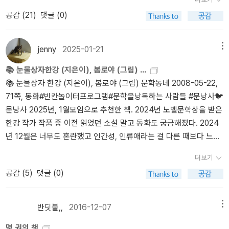
뒷짓’이 불거지는데, 시골에서 농협은 이래저래 돈잔치이다. 곰곰이
공감 (
21
)
댓글 (0)
보면 농협이야말로 ‘조합원 돈잔치’가 아닌 ‘모든 시골사람한테 돌려
주는 길’을 펴야 맞다. 이를테면, 온나라 모든 농협은 ‘시골 어린이·푸
름이·젊은이 밑일삯(기본소득)’을 내놓아야지 싶다. 《눈물 상자》를
jenny
2025-01-21
메뉴
돌아본다. 모든 글은 글쓴이가 스스로 ‘가’거나 ‘가두’는 길이다. 모든
📚 눈물상자한강 (지은이), 봄로야 (그림) ...
글쓴이는 “길을 가기”도 하지만, “길들이거나 길드는 늪에 가두기”도
📚 눈물상자 한강 (지은이), 봄로야 (그림) 문학동네 2008-05-22,
한다. 물결이 일기에 흐를 수 있고, 물살이 흐르기에 늘 맑고 밝아서
71쪽, 동화#빈칸놀이터프로그램#문학을낭독하는 사람들 #문낭사🐦
온누리 뭇숨결을 살린다. 밤이 있기에 별이 밝아 고즈넉이 꿈길을 짓
문낭사 2025년, 1월모임으로 추천한 책. 2024년 노벨문학상을 받은
다가, 이제 꿈을 다 그리고 나서는, 새벽과 아침을 거쳐서 환한 낮을
한강 작가 작품 중 이전 읽었던 소설 말고 동화도 궁금해졌다. 2024
맞이하여 햇볕을 듬뿍 머금으며 자란다. 모든 웃음 곁에는 눈물이 있
년 12월은 너무도 혼란했고 인간성, 인류애라는 걸 다른 때보다 느끼
고, 모든 눈물 둘레에는 웃음이 있다. 밤낮과 죽살이와 암수가 나란하
기 어려운 연말이었다. 2025년 새 해는 동화를 사랑할 수 있는 여유,
다. 왼오른과 위밑옆과 안팎이 마찬가지이다. 겉속과 몸마음과 손발
더보기
다른 사람의 아픔을 볼 수 있는 마음으로 낭독을 시작하고 싶었다.🐦
이 하나이다. 이 책을 쓰신 분은 속으로 어떤 마음을 삭여야겠다고 여
공감 (
5
)
댓글 (0)
이렇게 눈물 종류가 많은지 새삼 느꼈다. 읽으면서 연보랏빛 눈물은
겼을까? 밤에 ‘밤’을 보려고 하지 않으니 그저 ‘어둡다’는 수렁에 잠긴
어떤 걸까, 이런 색의 눈물은 어떤걸까 궁금했다. 점점 울 일이 많지
다. 밤에 밤을 보고 품으니 어느새 뭇별이 쏟아지면서 눈망울이 밝다.
않은데, 최근에 무슨 일로 나는 울었는지도 잠깐 생각해봤다. 내가 보
밤빛인 별을 안 바라볼 적에는 낮빛인 해를 등지느라, 그만 눈물과 웃
반딧불,,
2016-12-07
메뉴
통 흘린 눈물은 어떤 눈물이었는지 궁금하다. 나를 위한 눈물일지 누
음이 하나이자 다른 곳일 뿐인 줄 놓친다. 곧, 아이란 어른을 가리키고
몇 권의 책