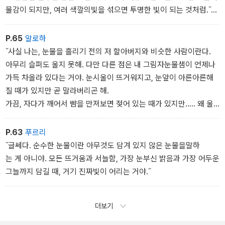
물감이 되지만, 여러 색깔의빛을 섞으면 투명한 빛이 되는 것처럼.˝
아저씨의 눈이 반짝였다.
˝하지만, 그러기 위해선 아직 시간이 필요한 것 같구나. 네가 단련될
P.65
알로하
시간이.˝
˝사실 나는, 눈물을 흘리기 전의 저 할아버지와 비슷한 사람이란다.
아무리 슬퍼도 울지 못해. 다만 다른 점은 내 그림자눈물샘이 언제나
가득 차올라 있다는 거야. 눈시울이 뜨거워지고, 눈앞이 아른아른해
질 때가 있지만 곧 말라버리곤 해.
가끔, 자다가 깨어서 뺨을 만져보면 젖어 있는 때가 있지만..... 왜 울
었는지, 무슨 꿈을 꾸었는지 기억할 수 없어. 하지만, 그때마다 내 그
림자는 많은 검은 눈물을 흘리고 있는 거지.˝
P.63
푸르리
˝글쎄다. 순수한 눈물이란 아무것도 담겨 있지 않은 눈물을말하
는 게 아니야. 모든 뜨거움과 서늘함, 가장 눈부신 밝음과 가장 어두운
그늘까지 담길 때, 거기 진짜빛이 어리는 거야.˝
더보기