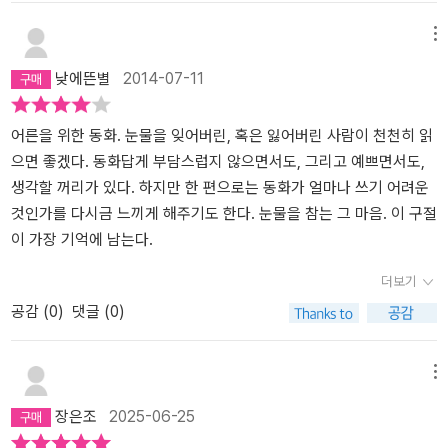
한다. 눈물 한 방울에도 남을 의식하며 사는 세상은 행복하지 않는 세
작가이자 선생님인 한강은 한 권의 책을 건네 주는데, 그 책인 어른을
상이다.더군다나 남을 의식해 억지로 흘리는 눈물은 말할 필요도 없
위한 동화책인 <눈물 상자>였다.한강은 최근에 <희랍어 시간/ 한강,
메뉴
다. 그러한 눈물이 아니라 순수한 눈물이 아니더라도 자신의 감정에
문학동네, 2011> 을 통해서 많은 독자들에게 사랑을 듬뿍 받고 있는
낮에뜬별
2014-07-11
충실한 눈물, 자신의 감정을 표현하고 해소하는 눈물이 필요하다.이
작가인데, 나는 그녀의 책을 한 권도 읽지를 않았다. 그래서 더욱 작가
동화를 읽으면서 정치인들 눈물이 생각났다. 눈물까지 흘리는 정치인
에 대한 궁금증이 들기도 해서 <눈물 상자>를 읽게 된 것이다. 눈물~
은 별로 없지만, 사과는 밥 먹듯이 하고 있으니... 이들에게 정말 이 동
~한 방울의 눈물이 가지는 의미는 참 많을 것이다.눈물의 종류도 다
어른을 위한 동화. 눈물을 잊어버린, 혹은 잃어버린 사람이 천천히 읽
화에서처럼 눈물 상자가 있다면 눈물을 꺼내서 주고 싶다. 그들에게
양할 것이다.이 책 속의 눈물을 수집하는 아저씨의 말을 빌리자면,' 주
으면 좋겠다. 동화답게 부담스럽지 않으면서도, 그리고 예쁘면서도,
도 진정한 눈물이 필요할테니... 꼭 정치인만은 아니지. 어른들에게도
황빛이 도는 이 눈물은 화가 몹시 났을 때 흘리는 눈물... 회색이 감도
생각할 꺼리가 있다. 하지만 한 편으로는 동화가 얼마나 쓰기 어려운
이 눈물 상자가 꼭 필요하겠단 생각을 한다. 눈물 상자 없이 자연스레
는 이 눈물은 거짓으로 흘리는 눈물.... 연보랏빛 눈물은 잘못을 후회
것인가를 다시금 느끼게 해주기도 한다. 눈물을 참는 그 마음. 이 구절
눈물을 흘릴 수 있는 사람, 그런 환경이면 더 좋겠지만.
할 때 흘리는 눈물... 진한 보랏빛 눈물은 부끄럽거나 자신이 미워서
이 가장 기억에 남는다.
흘리는 눈물... 분홍빛 눈물은 기쁨에 겨워 흘리는 눈물... 연한 갈색의
더보기
저 눈물은 누군가 가엾다고 느껴질 때 흘리는 눈물이란다. ' (p16)눈
공감 (
0
)
댓글 (0)
물에 무슨 색깔이 있으랴만은.... 동화의 주인공은 태어날 때부터 눈
물이 많았다. 슬픔의 눈물뿐이 아니라, 자연의 현상에도 눈물을 흘릴
정도로 눈물이 많은 아이이다.그래서 '눈물단지'' 눈물단지래, 울보래
메뉴
요, 눈물단지래, 울보래요.' (p8) 어느날, 놀림의 대상이었던 눈물단
장은조
2025-06-25
지에게 나타난 눈물을 수집하는 아저씨와 그가 가지고 온 검은 가방
속의 수많은 눈물들.그리고 아저씨 소매 밖으로 모습을 드러내는 복