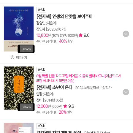
ePub
[전자책] 인생의 단맛을 보여주마
김영민
(지은이)
김영사
|
2026년 07월
10,800
9.0
원 (10% 할인 / 600원)
40%
종이책 정가 대비
할인
미리읽기
ePub
8월 특별 선물. 각도 조절 테이블 · 이동식 빨래 바구니 (이벤트 도서
포함 국내서·외서 5만원 이상)
[전자책] 소년이 온다
- 2024 노벨문학상 수상작가
한강
(지은이)
창비
|
2014년 05월
12,000
9.6
원 (600원)
20%
종이책 정가 대비
할인
ePub
[전자책] 자기 개발의 정석