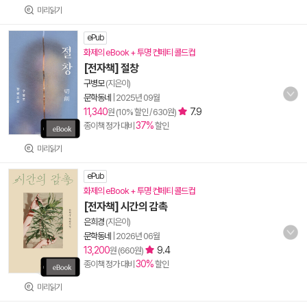
미리읽기
ePub
화제의 eBook + 투명 컨페티 콜드컵
[전자책] 절창
구병모
(지은이)
문학동네
|
2025년 09월
11,340
7.9
원 (10% 할인 / 630원)
37%
종이책 정가 대비
할인
미리읽기
ePub
화제의 eBook + 투명 컨페티 콜드컵
[전자책] 시간의 감촉
은희경
(지은이)
문학동네
|
2026년 06월
13,200
9.4
원 (660원)
30%
종이책 정가 대비
할인
미리읽기