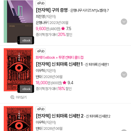
ePub
[전자책] 구의 증명
-
은행나무 시리즈 N°(노벨라) 7
최진영
(지은이)
은행나무
|
2023년 05월
9,600
7.5
원 (480원)
20%
종이책 정가 대비
할인
ePub
화제의 eBook + 투명 컨페티 콜드컵
[전자책] 신 퇴마록 신세편 1
-
신 퇴마록 신세편 1
이우혁
(지은이)
반타
|
2026년 06월
18,000
9.4
원 (900원)
18%
종이책 정가 대비
할인
미리읽기
ePub
[전자책] 신 퇴마록 신세편 2
-
신 퇴마록 신세편 2
이우혁
(지은이)
반타
|
2026년 06월