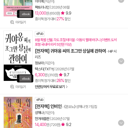
이미예
(지은이)
팩토리나인
|
2026년 06월
13,000
9.9
원 (650원)
27%
종이책 정가 대비
할인
미리읽기
ePub
8월 특별 선물. 각도 조절 테이블 · 이동식 빨래 바구니 (이벤트 도서
포함 국내서·외서 5만원 이상)
[전자책] 귀야옹 씨의 조그만 상실에 관하여
-
HiP 시
리즈
정보라
(지은이)
텍스티(TXTY)
|
2026년 07월
6,300
9.7
원 (310원)
28%
종이책 정가 대비
할인
만권당에서 무료로 보기
미리읽기
ePub
[전자책] 인비인
- 《혼모노》 성해나 첫 기담집
성해나
(지은이)
한겨레출판
|
2026년 07월
14,400
9.2
원 (720원)