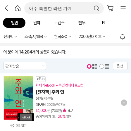
일반
만화
로맨스
판무
BL
전자책
소설/시/희곡
한국소설
2000년대 이후
이 분야에
14,204
개의 상품이 있습니다.
옵션
ePub
화제의 eBook + 투명 컨페티 콜드컵
[전자책] 주와 연
청예
(지은이)
래빗홀
|
2026년 07월
14,000
9.7
원 (700원)
20%
종이책 정가 대비
할인
미리읽기