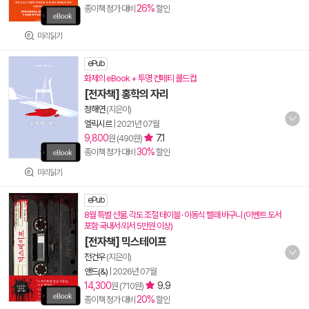
26%
종이책 정가 대비
할인
미리읽기
ePub
화제의 eBook + 투명 컨페티 콜드컵
[전자책] 홍학의 자리
정해연
(지은이)
엘릭시르
|
2021년 07월
9,800
7.1
원 (490원)
30%
종이책 정가 대비
할인
미리읽기
ePub
8월 특별 선물. 각도 조절 테이블 · 이동식 빨래 바구니 (이벤트 도서
포함 국내서·외서 5만원 이상)
[전자책] 믹스테이프
전건우
(지은이)
앤드(&)
|
2026년 07월
14,300
9.9
원 (710원)
20%
종이책 정가 대비
할인