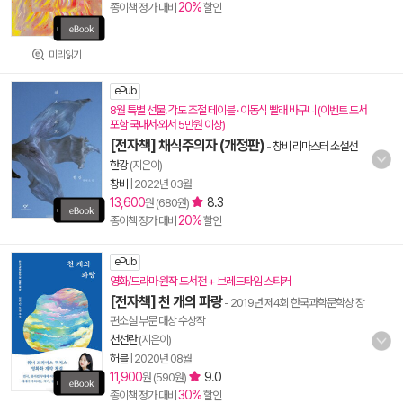
20%
종이책 정가 대비
할인
미리읽기
ePub
8월 특별 선물. 각도 조절 테이블 · 이동식 빨래 바구니 (이벤트 도서
포함 국내서·외서 5만원 이상)
[전자책] 채식주의자 (개정판)
-
창비 리마스터 소설선
한강
(지은이)
창비
|
2022년 03월
13,600
8.3
원 (680원)
20%
종이책 정가 대비
할인
ePub
영화/드라마 원작 도서전 + 브레드타임 스티커
[전자책] 천 개의 파랑
- 2019년 제4회 한국과학문학상 장
편소설 부문 대상 수상작
천선란
(지은이)
허블
|
2020년 08월
11,900
9.0
원 (590원)
30%
종이책 정가 대비
할인