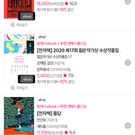
18,000
10.0
원 (900원)
18%
종이책 정가 대비
할인
미리읽기
ePub
화제의 eBook + 투명 컨페티 콜드컵
[전자책] 2026 제17회 젊은작가상 수상작품집
-
젊은작가상 수상작품집 17
김채원
,
길란
(지은이)
문학동네
|
2026년 04월
5,400
7.9
원 (270원)
30%
종이책 정가 대비
할인
미리읽기
ePub
화제의 eBook + 투명 컨페티 콜드컵
[전자책] 흉담
전건우
(지은이)
래빗홀
|
2026년 05월
12,500
9.4
원 (620원)