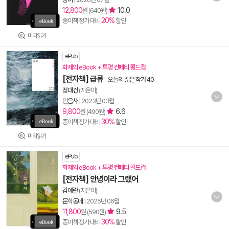
12,800
10.0
원 (640원)
20%
종이책 정가 대비
할인
미리읽기
ePub
화제의 eBook + 투명 컨페티 콜드컵
[전자책] 급류
-
오늘의 젊은 작가 40
정대건
(지은이)
민음사
|
2023년 03월
9,800
6.6
원 (490원)
30%
종이책 정가 대비
할인
미리읽기
ePub
화제의 eBook + 투명 컨페티 콜드컵
[전자책] 안녕이라 그랬어
김애란
(지은이)
문학동네
|
2025년 06월
11,800
9.5
원 (590원)
30%
종이책 정가 대비
할인