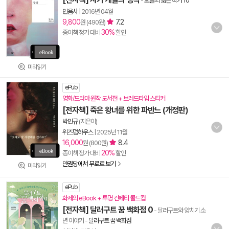
-
오늘의 젊은 작가 10
민음사
|
2016년 04월
9,800
7.2
원 (490원)
30%
종이책 정가 대비
할인
미리읽기
ePub
영화/드라마 원작 도서전 + 브레드타임 스티커
[전자책] 죽은 왕녀를 위한 파반느 (개정판)
박민규
(지은이)
위즈덤하우스
|
2025년 11월
16,000
8.4
원 (800원)
20%
종이책 정가 대비
할인
만권당에서 무료로 보기
미리읽기
ePub
화제의 eBook + 투명 컨페티 콜드컵
[전자책] 달러구트 꿈 백화점 0
- 달러구트와 양치기 소
년 이야기
-
달러구트 꿈 백화점