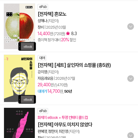
ePub
[전자책] 혼모노
성해나
(지은이)
창비
|
2025년 03월
14,400
8.3
원 (720원)
20%
종이책 정가 대비
할인
대여
[전자책] [세트] 살인자의 쇼핑몰 (총5권)
강지영
(지은이)
자음과모음
|
2026년 07월
29,400
원 (1,470원)
14,700
대여가
원,
50년
ePub
화제의 eBook + 투명 컨페티 콜드컵
[전자책] 아무도 미치지 않았다
편혜영
,
정한아
,
최진영
(지은이)
창비
|
2026년 07월