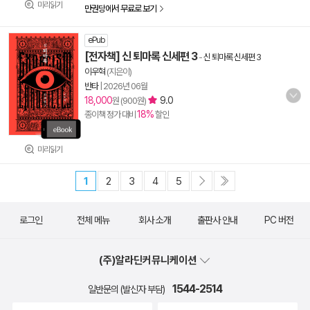
미리읽기
만권당에서 무료로 보기
ePub
[전자책] 신 퇴마록 신세편 3
-
신 퇴마록 신세편 3
이우혁
(지은이)
반타
|
2026년 06월
18,000
9.0
원 (900원)
18%
종이책 정가 대비
할인
미리읽기
1
2
3
4
5
로그인
전체 메뉴
회사 소개
출판사 안내
PC 버전
(주)알라딘커뮤니케이션
1544-2514
일반문의 (발신자 부담)