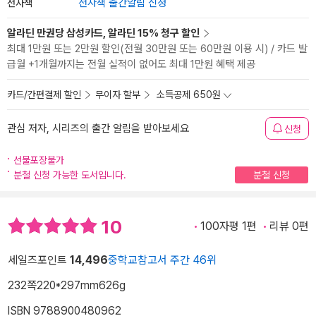
전자책
전자책 출간알림 신청
알라딘 만권당 삼성카드, 알라딘 15% 청구 할인
최대 1만원 또는 2만원 할인(전월 30만원 또는 60만원 이용 시) / 카드 발
급월 +1개월까지는 전월 실적이 없어도 최대 1만원 혜택 제공
카드/간편결제 할인
무이자 할부
소득공제 650원
관심 저자, 시리즈의 출간 알림을 받아보세요
신청
선물포장불가
분철 신청 가능한 도서입니다.
분철 신청
10
100자평 1편
리뷰 0편
세일즈포인트
14,496
중학교참고서 주간 46위
232쪽
220*297mm
626g
ISBN 9788900480962