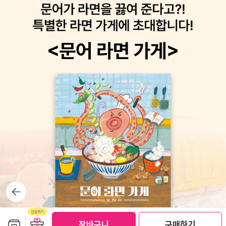
뒤로가
기
보관함담기
선물하기
장바구니
구매하기