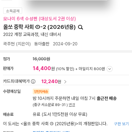
소득공제
모나미 6색 수성펜 (대상도서 2권 이상)
올쏘 중학 사회 ①-2 (2026년용)
2022 개정 교육과정, 내신 대비서
곽주현
(지은이)
동아출판
2024-09-20
정가
16,000원
14,400
판매가
원
(10% 할인) +
마일리지 800원
12,240
카드최대혜택가
원
수령예상일
양탄자배송
밤 10시까지 주문하면 내일 아침 7시
출근전 배송
(중구 서소문로 89-31 )
변경
배송료
유료 (도서 1만5천원 이상 무료)
이 도서는 <
올쏘 중학 사회 ① (2025년용)
>의 개정판입니다.
구판 보기