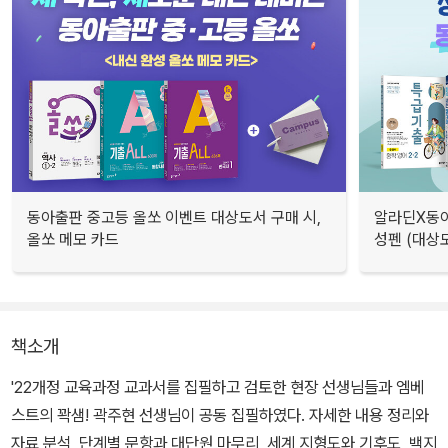
동아출판 중고등 올쏘 이벤트 대상도서 구매 시,
알라딘X동아
올쏘 메모 카드
성펜 (대상
책소개
'22개정 교육과정 교과서를 집필하고 검토한 현장 선생님들과 엠베
스트의 꽉샘! 곽주현 선생님이 공동 집필하였다. 자세한 내용 정리와
자료 분석, 단계별 문항과 대단원 마무리, 세계 지형도와 기후도, 백지