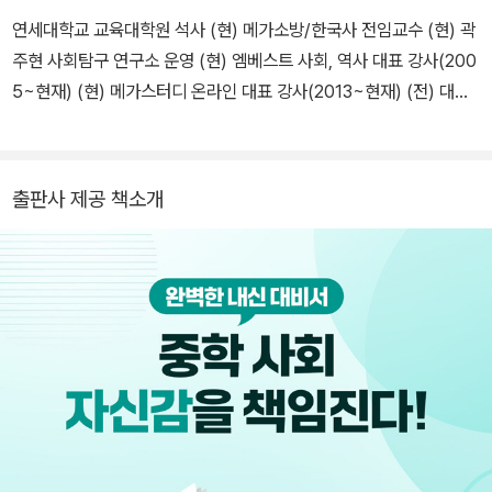
연세대학교 교육대학원 석사 (현) 메가소방/한국사 전임교수 (현) 곽
주현 사회탐구 연구소 운영 (현) 엠베스트 사회, 역사 대표 강사(200
5~현재) (현) 메가스터디 온라인 대표 강사(2013~현재) (전) 대치
러셀 메가스터디 한국사 강사(2014~2018.6) (전) 에듀윌 공무원
한국사 교수(2015~2018.6) 저서 사이렌 소방한국사 기출문제집 정
정당당 끝장노트 + 빈칸채우기 정정당당 소방 한국사 (상) 정정당당
출판사 제공 책소개
소방 한국사 (하) 한국사 능력검정시험, 초급(꿈을 담는 틀) 한국사
능력검정시험, 중급(꿈을 담는 틀) 한국사 능력검정시험 실전 예상문
제, 중급(메가북스) 한국사 능력검정시험, 고급(티북스) 수능 잡는 한
국사(티북스) 스타쌤 중학 역사를 잡아줘(키즈 조선) 올리드 고등 한
국사(미래엔)