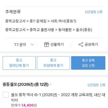
주제분류
신간알림 신청
중학교참고서
>
중1-문제집
>
사회.역사(중등1)
중학교참고서
>
중학교 출판사별
>
동아출판
>
올쏘(중등)
선물하기
공유하기
중고
중고
중고 등록
알라딘에 팔기
회원에게 팔기
알림 신청
중등 올쏘 (2026년) (총 12권)
신간알림 신청
올쏘 중학 역사 ②-1 (2026년) - 2022 개정 교육과정, 내신 대
비서
판매가
14,400
원