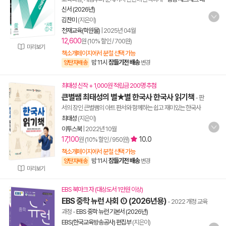
신서 (2026년)
김찬미
(지은이)
천재교육(학원물)
|
2025년 04월
12,600
원 (10% 할인 / 700원)
미리보기
책소개페이지에서 분철 선택 가능
밤 11시
잠들기전 배송
양탄자배송
변경
최태성 신작 + 1,000원 적립금 200명 추첨
큰별쌤 최태성의 별★별 한국사 한국사 읽기책
- 판
서의 장인 큰별쌤의 아트 판서와 함께하는 쉽고 재미있는 한국사
최태성
(지은이)
이투스북
|
2022년 10월
17,100
10.0
원 (10% 할인 / 950원)
책소개페이지에서 분철 선택 가능
밤 11시
잠들기전 배송
양탄자배송
변경
미리보기
EBS 북마크 자 (대상도서 1만원 이상)
EBS 중학 뉴런 사회 ① (2026년용)
- 2022 개정 교육
과정
-
EBS 중학 뉴런 기본서 (2026년)
EBS(한국교육방송공사) 편집부
(지은이)