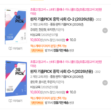
초중고 참고서 + 스터디 플래너 · 미니 콜드컵 (초중고참고서 3만원
이상)
완자 기출PICK 중학 사회 ①-2 (2026년용)
- 202
2 개정 교육과정
-
중등 완자 기출PICK (2026년)
강성진
,
한은정
,
유지연
(지은이)
비상교육
|
2025년 07월
10,800
10.0
원 (10% 할인 / 600원)
책소개페이지에서 분철 선택 가능
미리보기
밤 11시
잠들기전 배송
양탄자배송
변경
초중고 참고서 + 스터디 플래너 · 미니 콜드컵 (초중고참고서 3만원
이상)
완자 기출PICK 중학 사회 ①-1 (2026년용)
- 202
2 개정 교육과정
-
중등 완자 기출PICK (2026년)
윤민주
,
윤시온
,
주은지
(지은이)
비상교육
|
2025년 03월
10,800
10.0
원 (10% 할인 / 600원)
책소개페이지에서 분철 선택 가능
미리보기
밤 11시
잠들기전 배송
양탄자배송
변경