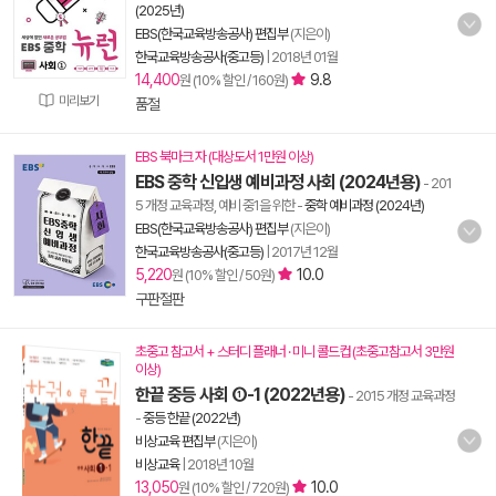
(2025년)
EBS(한국교육방송공사) 편집부
(지은이)
한국교육방송공사(중고등)
|
2018년 01월
14,400
9.8
원 (10% 할인 / 160원)
미리보기
품절
EBS 북마크 자 (대상도서 1만원 이상)
EBS 중학 신입생 예비과정 사회 (2024년용)
- 201
5 개정 교육과정, 예비 중1을 위한
-
중학 예비과정 (2024년)
EBS(한국교육방송공사) 편집부
(지은이)
한국교육방송공사(중고등)
|
2017년 12월
5,220
10.0
원 (10% 할인 / 50원)
구판절판
초중고 참고서 + 스터디 플래너 · 미니 콜드컵 (초중고참고서 3만원
이상)
한끝 중등 사회 ①-1 (2022년용)
- 2015 개정 교육과정
-
중등 한끝 (2022년)
비상교육 편집부
(지은이)
비상교육
|
2018년 10월
13,050
10.0
원 (10% 할인 / 720원)