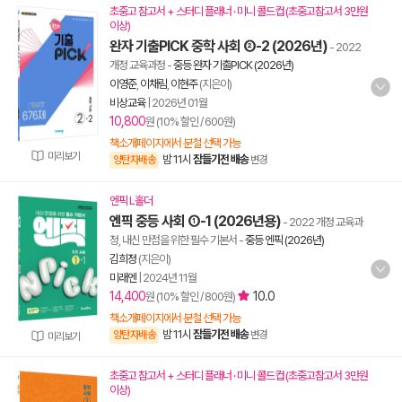
초중고 참고서 + 스터디 플래너 · 미니 콜드컵 (초중고참고서 3만원
이상)
완자 기출PICK 중학 사회 ②-2 (2026년)
- 2022
개정 교육과정
-
중등 완자 기출PICK (2026년)
이영준
,
이채림
,
이현주
(지은이)
비상교육
|
2026년 01월
10,800
원 (10% 할인 / 600원)
책소개페이지에서 분철 선택 가능
미리보기
밤 11시
잠들기전 배송
양탄자배송
변경
엔픽 L홀더
엔픽 중등 사회 ①-1 (2026년용)
- 2022 개정 교육과
정, 내신 만점을 위한 필수 기본서
-
중등 엔픽 (2026년)
김희정
(지은이)
미래엔
|
2024년 11월
14,400
10.0
원 (10% 할인 / 800원)
책소개페이지에서 분철 선택 가능
밤 11시
잠들기전 배송
양탄자배송
변경
미리보기
초중고 참고서 + 스터디 플래너 · 미니 콜드컵 (초중고참고서 3만원
이상)