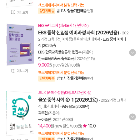
책소개페이지에서 분철 선택 가능
밤 11시
잠들기전 배송
양탄자배송
변경
미리보기
EBS 북마크 자 (대상도서 1만원 이상)
EBS 중학 신입생 예비과정 사회 (2026년용)
- 202
2 개정 교육과정, 예비 중1을 위한 내신 대비서
-
EBS 중학 예비과
정 (2026년)
EBS(한국교육방송공사) 편집부
(지은이)
한국교육방송공사(중고등)
|
2024년 11월
9,000
원 (10% 할인 / 100원)
미리보기
책소개페이지에서 분철 선택 가능
밤 11시
잠들기전 배송
양탄자배송
변경
모나미 6색 수성펜 (대상도서 2권 이상)
올쏘 중학 사회 ①-1 (2026년용)
- 2022 개정 교육과
정, 내신 대비서
-
중등 올쏘 (2026년)
곽주현
(지은이)
동아출판
|
2024년 09월
14,400
10.0
원 (10% 할인 / 800원)
책소개페이지에서 분철 선택 가능
밤 11시
잠들기전 배송
양탄자배송
변경