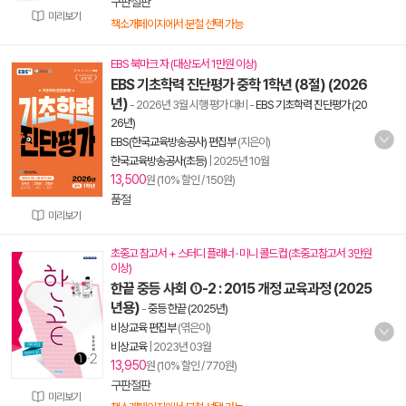
구판절판
미리보기
책소개페이지에서 분철 선택 가능
EBS 북마크 자 (대상도서 1만원 이상)
EBS 기초학력 진단평가 중학 1학년 (8절) (2026
년)
- 2026년 3월 시행 평가 대비
-
EBS 기초학력 진단평가 (20
26년)
EBS(한국교육방송공사) 편집부
(지은이)
한국교육방송공사(초등)
|
2025년 10월
13,500
원 (10% 할인 / 150원)
품절
미리보기
초중고 참고서 + 스터디 플래너 · 미니 콜드컵 (초중고참고서 3만원
이상)
한끝 중등 사회 ①-2 : 2015 개정 교육과정 (2025
년용)
-
중등 한끝 (2025년)
비상교육 편집부
(엮은이)
비상교육
|
2023년 03월
13,950
원 (10% 할인 / 770원)
구판절판
미리보기