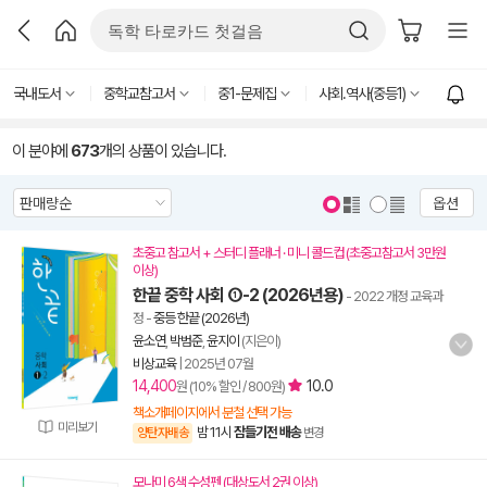
국내도서
중학교참고서
중1-문제집
사회.역사(중등1)
이 분야에
673
개의 상품이 있습니다.
옵션
초중고 참고서 + 스터디 플래너 · 미니 콜드컵 (초중고참고서 3만원
이상)
한끝 중학 사회 ①-2 (2026년용)
- 2022 개정 교육과
정
-
중등 한끝 (2026년)
윤소연
,
박범준
,
윤지이
(지은이)
비상교육
|
2025년 07월
14,400
10.0
원 (10% 할인 / 800원)
책소개페이지에서 분철 선택 가능
미리보기
밤 11시
잠들기전 배송
양탄자배송
변경
모나미 6색 수성펜 (대상도서 2권 이상)