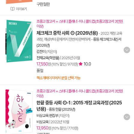
구판절판
미리보기
초중고 참고서 + 스터디 플래너 · 미니 콜드컵 (초중고참고서 3만원
이상)
체크체크 중학 사회 ① (2026년용)
- 2022 개정 교육
과정, 개념부터 문제까지 한번에 완벽하게
-
중등 체크체크 내신서
(2026년)
김찬미
(지은이)
천재교육(학원물)
|
2025년 01월
17,550
10.0
원 (10% 할인 / 970원)
품절
책소개페이지에서 분철 선택 가능
초중고 참고서 + 스터디 플래너 · 미니 콜드컵 (초중고참고서 3만원
이상)
한끝 중등 사회 ①-1 : 2015 개정 교육과정 (2025
년용)
-
중등 한끝 (2025년)
비상교육 편집부
(지은이)
비상교육
|
2022년 10월
13,950
원 (10% 할인 / 770원)