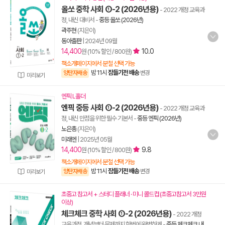
올쏘 중학 사회 ①-2 (2026년용)
- 2022 개정 교육과
정, 내신 대비서
-
중등 올쏘 (2026년)
곽주현
(지은이)
동아출판
|
2024년 09월
14,400
10.0
원 (10% 할인 / 800원)
책소개페이지에서 분철 선택 가능
밤 11시
잠들기전 배송
양탄자배송
변경
미리보기
엔픽 L홀더
엔픽 중등 사회 ①-2 (2026년용)
- 2022 개정 교육과
정, 내신 만점을 위한 필수 기본서
-
중등 엔픽 (2026년)
노은총
(지은이)
미래엔
|
2025년 05월
14,400
9.8
원 (10% 할인 / 800원)
책소개페이지에서 분철 선택 가능
밤 11시
잠들기전 배송
양탄자배송
변경
미리보기
초중고 참고서 + 스터디 플래너 · 미니 콜드컵 (초중고참고서 3만원
이상)
체크체크 중학 사회 ①-2 (2026년용)
- 2022 개정
교육과정, 개념부터 문제까지 한번에 완벽하게
-
중등 체크체크 내