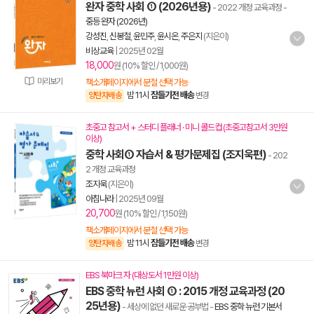
완자 중학 사회 ① (2026년용)
- 2022 개정 교육과정
-
중등 완자 (2026년)
강성진
,
신봉철
,
윤민주
,
윤시온
,
주은지
(지은이)
비상교육
|
2025년 02월
18,000
원 (10% 할인 / 1,000원)
미리보기
책소개페이지에서 분철 선택 가능
밤 11시
잠들기전 배송
양탄자배송
변경
초중고 참고서 + 스터디 플래너 · 미니 콜드컵 (초중고참고서 3만원
이상)
중학 사회① 자습서 & 평가문제집 (조지욱편)
- 202
2 개정 교육과정
조지욱
(지은이)
아침나라
|
2025년 09월
20,700
원 (10% 할인 / 1,150원)
책소개페이지에서 분철 선택 가능
밤 11시
잠들기전 배송
양탄자배송
변경
EBS 북마크 자 (대상도서 1만원 이상)
EBS 중학 뉴런 사회 ① : 2015 개정 교육과정 (20
25년용)
- 세상에 없던 새로운 공부법
-
EBS 중학 뉴런 기본서