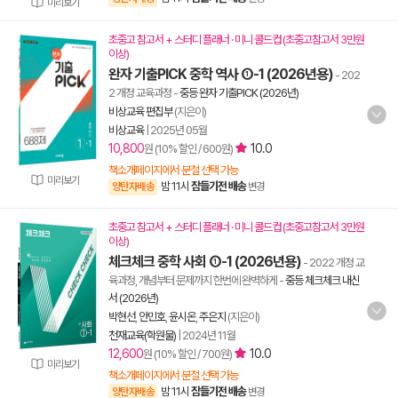
미리보기
초중고 참고서 + 스터디 플래너 · 미니 콜드컵 (초중고참고서 3만원
이상)
완자 기출PICK 중학 역사 ①-1 (2026년용)
- 202
2 개정 교육과정
-
중등 완자 기출PICK (2026년)
비상교육 편집부
(지은이)
비상교육
|
2025년 05월
10,800
10.0
원 (10% 할인 / 600원)
책소개페이지에서 분철 선택 가능
미리보기
밤 11시
잠들기전 배송
양탄자배송
변경
초중고 참고서 + 스터디 플래너 · 미니 콜드컵 (초중고참고서 3만원
이상)
체크체크 중학 사회 ①-1 (2026년용)
- 2022 개정 교
육과정, 개념부터 문제까지 한번에 완벽하게
-
중등 체크체크 내신
서 (2026년)
박현선
,
안민호
,
윤시온
,
주은지
(지은이)
천재교육(학원물)
|
2024년 11월
12,600
10.0
원 (10% 할인 / 700원)
미리보기
책소개페이지에서 분철 선택 가능
밤 11시
잠들기전 배송
양탄자배송
변경