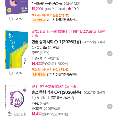
한국교육방송공사(중고등)
|
2024년 12월
16,200
10.0
원 (10% 할인 / 180원)
책소개페이지에서 분철 선택 가능
미리보기
밤 11시
잠들기전 배송
양탄자배송
변경
초중고 참고서 + 스터디 플래너 · 미니 콜드컵 (초중고참고서 3만원
이상)
한끝 중학 사회 ①-1 (2026년용)
- 2022 개정 교육과
정
-
중등 한끝 (2026년)
윤민주
(지은이)
비상교육
|
2024년 11월
14,400
원 (10% 할인 / 800원)
책소개페이지에서 분철 선택 가능
미리보기
밤 11시
잠들기전 배송
양탄자배송
변경
모나미 6색 수성펜 (대상도서 2권 이상)
올쏘 중학 역사 ①-1 (2026년용)
- 2022 개정 교육과
정, 내신 대비서
-
중등 올쏘 (2026년)
곽주현
(지은이)
동아출판
|
2025년 02월
14,400
원 (10% 할인 / 800원)