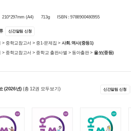
210*297mm (A4)
713g
ISBN : 9788900480955
류
신간알림 신청
서
>
중학교참고서
>
중1-문제집
>
사회.역사(중등1)
서
>
중학교참고서
>
중학교 출판사별
>
동아출판
>
올쏘(중등)
 (2026년)
(총 12권 모두보기)
신간알림 신청