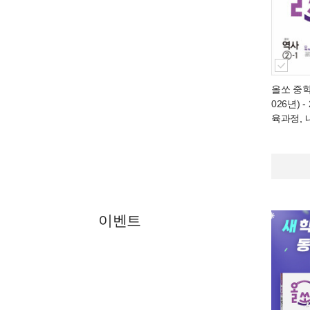
올쏘 중학 
026년)
-
육과정, 
이벤트