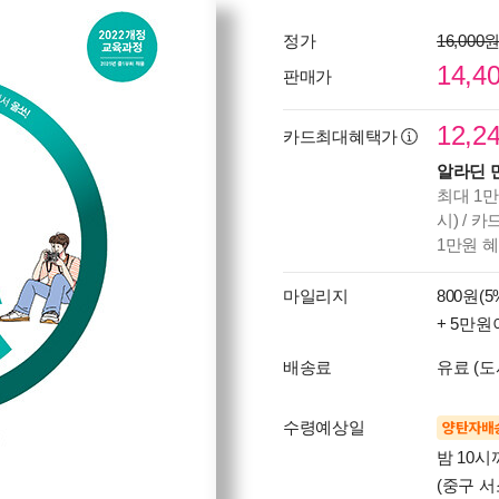
정가
16,000
14,4
판매가
12,2
카드최대혜택가
알라딘 
최대 1만
시) / 
1만원 
마일리지
800원(5
+ 5만원
배송료
유료 (도
수령예상일
양탄자배
밤 10
(중구 서