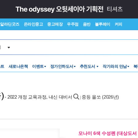
알라딘굿즈
온라인중고
중고매장
우주점
음반
블루레이
커피
서
스트
새로나온책
이벤트
정가인하도서
추천도서
작가와의 만남
북
)
- 2022 개정 교육과정, 내신 대비서
중등 올쏘 (2026년)
|
모나미 6색 수성펜 (대상도서 