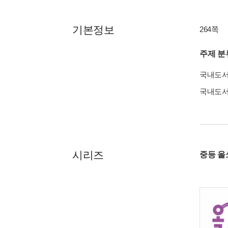
기본정보
264쪽
주제 분
국내도
국내도
시리즈
중등 올쏘