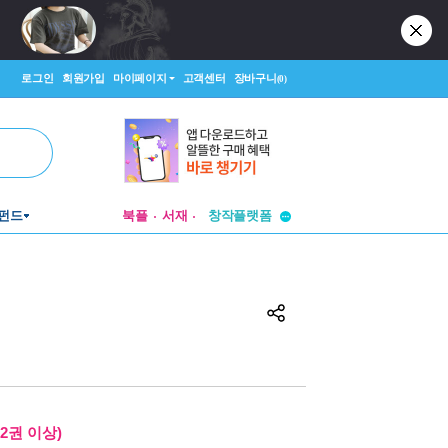
로그인
회원가입
마이페이지
고객센터
장바구니
(0)
투비컨티뉴드
펀드
북플
서재
창작플랫폼
투비컨티뉴드
2권 이상)