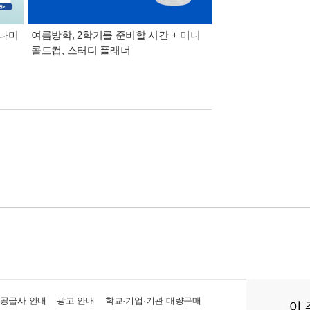
모나미
여름방학, 2학기를 준비할 시간 + 미니
8월 특별 선물. 각도 
콜드컵, 스터디 플래너
이동식 빨래 바구니
·공급사 안내
광고 안내
학교·기업·기관 대량구매