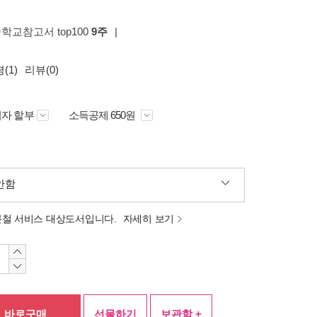
중학교참고서 top100
9주
|
(1)
리뷰(0)
자 할부
소득공제 650원
안함
분철 서비스 대상도서입니다.
자세히 보기
바로구매
선물하기
보관함 +