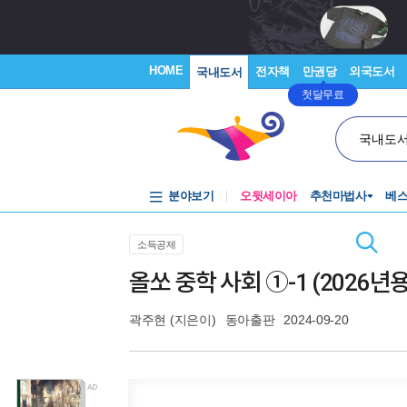
HOME
전자책
만권당
외국도서
국내도서
첫달무료
국내도
분야보기
오뒷세이아
추천마법사
베
소득공제
올쏘 중학 사회 ①-1 (2026년용
곽주현
(지은이)
동아출판
2024-09-20