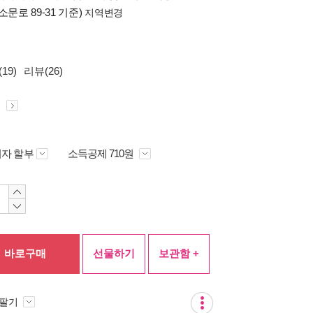
소문로 89-31 기준)
지역변경
19)
리뷰(26)
원
자 할부
소득공제 710원
바로구매
선물하기
보관함 +
 팔기