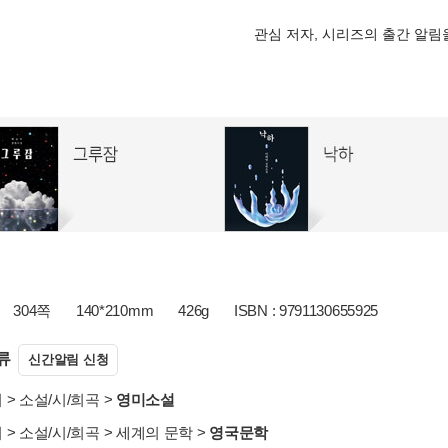
관심 저자, 시리즈의 출간 알
304쪽
140*210mm
426g
ISBN : 9791130655925
류
신간알림 신청
서
>
소설/시/희곡
>
영미소설
서
>
소설/시/희곡
>
세계의 문학
>
영국문학