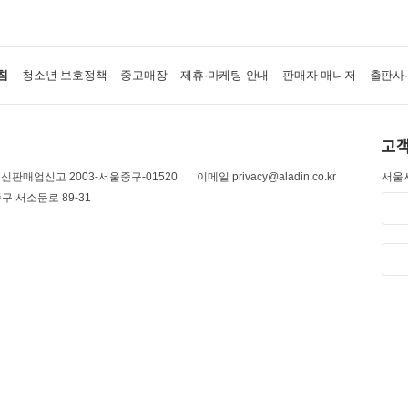
침
청소년 보호정책
중고매장
제휴·마케팅 안내
판매자 매니저
출판사
고객
신판매업신고 2003-서울중구-01520
이메일 privacy@aladin.co.kr
서울시
구 서소문로 89-31