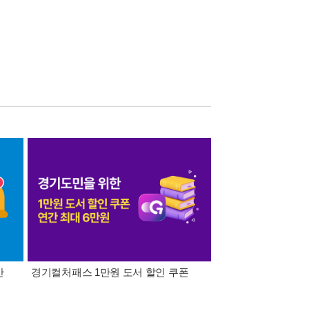
간
경기컬처패스 1만원 도서 할인 쿠폰
삼성카드가 쏜다! 알라