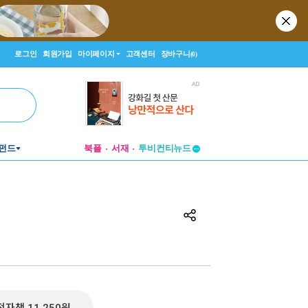
로그인
회원가입
마이페이지
고객센터
장바구니
(0)
펀드
북플
서재
투비컨티뉴드
창작플랫폼
투비컨티뉴드