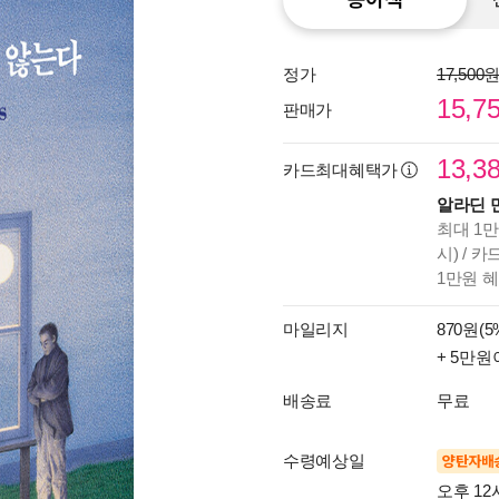
정가
17,500
15,7
판매가
13,3
카드최대혜택가
알라딘 
최대 1만
시) / 
1만원 
마일리지
870원(5
+ 5만원
배송료
무료
수령예상일
양탄자배
오후 12