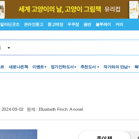
알라딘굿즈
온라인중고
중고매장
우주점
음반
블루레이
커피
서
스트
새로나온책
이벤트
정가인하도서
추천도서
작가와의 만남
북
2024-09-02
원제 : Elizabeth Finch: A novel
종이책