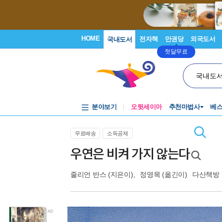
HOME
전자책
만권당
외국도서
국내도서
첫달무료
국내도
분야보기
오뒷세이아
추천마법사
베
무료배송
소득공제
우연은 비켜 가지 않는다
줄리언 반스
(지은이),
정영목
(옮긴이)
다산책방