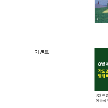
이벤트
8월 특
이동식 