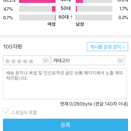
문제들을 선별하였으므로 수시평가 및 학교 시험 대비용으로 활용하
65.2%
실 수 있습니다. ▸ 실력 보강 자료집 - 따라 쓰는 문제부터 차근차근
50대
1.7%
4.7%
연습하면서 서술형 대비를 할 수 있습니다. - 단원평가 문제를 한 번
60대
0.2%
0.7%
여성
남성
더 풀어 볼 수 있습니다.
100자평
게시물 운영 원칙
카테고리
현재
0
/280byte (한글 140자 이내)
스포일러 포함
등록