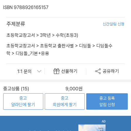
ISBN 9788926165157
주제분류
신간알림 신청
초등학교참고서
>
3학년
>
수학(초등3)
초등학교참고서
>
초등학교 출판사별
>
디딤돌
>
디딤돌수
학
>
디딤돌_기본+응용
선물하기
공유하기
중고상품 (15)
9,000원
중고
중고
중고 등록
알라딘에 팔기
회원에게 팔기
알림 신청