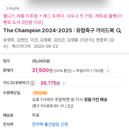
소득공제
웰니스 여름 리추얼 + 에그 트레이. 사우나 빗 키링. 레트로 물병(이
벤트 도서 2만원 이상)
The Champion 2024-2025 : 유럽축구 가이드북
송영주
,
김현민
,
이건
,
김정용
,
김민곤
,
김영훈
(지은이),
한준희
(감
수)
맥스미디어
2024-09-23
정가
35,000원
31,500
판매가
원
(10% 할인) +
마일리지 1,750원
26,775
카드최대혜택가
원
수령예상일
양탄자배송
오후 1시까지 주문하면 밤 11시
잠들기전 배송
(중구 서소문로 89-31 )
변경
배송료
무료
전자책
전자책 출간알림 신청