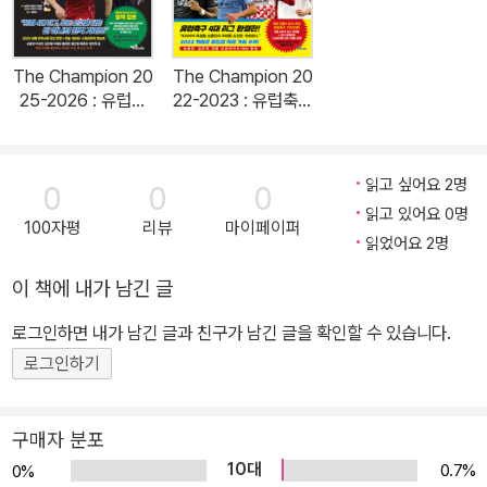
아, 독자들에게 정확하고 깊이 있는 정보를 제공하며, 유럽 축구의 전
문가들이 적극 추천하는 책으로 그 가치를 인정받고 있다. 《The Ch
The Champion 20
The Champion 20
ampion》 집필진은 각 리그별 최고의 축구 전문가들로 구성됐다. 송
25-2026 : 유럽축
22-2023 : 유럽축구
영주 유튜브 또영주TV 운영자를 비롯 유럽 현지에서 구장을 누비는
구 가이드북
가이드북
이건 특파원, 김현민 와이즈토토 분석위원, 김정용 풋볼리스트 기자,
김영훈 MK 스포츠 기자, 김민곤 와이즈토토 분석위원이 참여했다.
읽고 싶어요 2명
0
0
0
저자들은 지난 시즌의 기록과 경기 분석을 바탕으로, 유럽축구 4대
읽고 있어요 0명
100자평
리뷰
마이페이퍼
리그인 잉글랜드 프리미어리그, 스페인 라리가, 독일 분데스리가, 이
읽었어요 2명
탈리아 세리에A와 프랑스의 파리 생제르맹은 물론 우리 선수들이 뛰
이 책에 내가 남긴 글
고 있는 에레디비시(네덜란드), 세르비아 수페르리가, 스코티시 프리
로그인하면 내가 남긴 글과 친구가 남긴 글을 확인할 수 있습니다.
미어십, 덴마크 수페르리가, EPL 챔피언십 등 리그와 구단까지 망라
했다. 이 책은 각 구단의 특성, 팀 전력, 전술, 주요 선수들의 성적, 장
로그인하기
단점, 그리고 감독의 전술적 성향 등을 체계적으로 구성했다. 특히 끊
임없이 변화하는 환경 속에서 운영되고 있는 유럽 축구 리그는 선수
구매자 분포
들의 몸값, 이적료, 감독의 전략 변화, 구단의 역사 등 다양한 요소들
10대
0.7%
0%
이 요동치고 있는데 《The Champion》은 이러한 변화를 반영하여