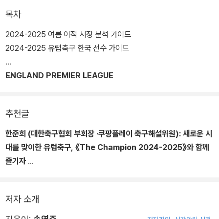
전에 나선 EPL 챔피언십, 스코티시 프리미어십 등의 리그들까지 아
목차
우르는 폭넓은 분석을 담아 더욱 풍부한 유럽 리그들의 소식을 전한
다.
2024-2025 여름 이적 시장 분석 가이드
2024-2025 유럽축구 한국 선수 가이드
ENGLAND PREMIER LEAGUE
추천글
한준희 (대한축구협회 부회장 ·쿠팡플레이 축구해설위원):
새로운 시
대를 맞이한 유럽축구, 《The Champion 2024-2025》와 함께
즐기자
2024년 여름을 수놓았던 축구 제전들에서 스페인과 아르헨티나가
각각 챔피언에 등극했다. 2008년 유로, 2010년 월드컵, 2012년 유
저자 소개
로를 연속 제패하며 ‘무적함대’로 군림했던 스페인이 하락세로부터
다시 일어나 왕좌에 오른 것이다. 스페인의 우승은 라민 야말, 로드리,