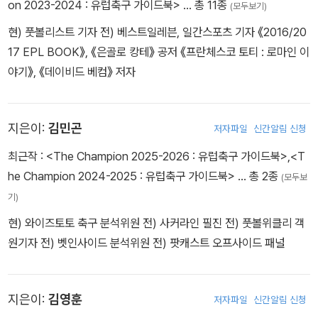
on 2023-2024 : 유럽축구 가이드북>
… 총 11종
(모두보기)
일목요연하고도 심도 있게 정리한 대한민국 대표 가이드북이 있다면
현) 풋볼리스트 기자 전) 베스트일레븐, 일간스포츠 기자 《2016/20
역시 《The Champion 2024-2025》이다. 바야흐로 출간 20년을
17 EPL BOOK》, 《은골로 캉테》 공저 《프란체스코 토티 : 로마인 이
넘긴 역사와 전통의 유럽축구 가이드 《The Champion》 시리즈는
야기》, 《데이비드 베컴》 저자
초심자와 마니아를 가리지 않고 광범위한 축구팬들의 니즈를 끊임없
이 만족시켜 왔다. 특히 이번 《The Champion 2024-2025》는 잘
알려진 클럽들에만 머무르지 않고 스완지, 스토크, 셀틱, 페예노르트
지은이:
김민곤
저자파일
신간알림 신청
등 대한민국 선수들이 존재하는 유럽 곳곳의 클럽들에 대한 정보에
이르기까지 세심한 정성을 기울였다. 긴 세월에 걸쳐 높은 완성도와
최근작 :
<The Champion 2025-2026 : 유럽축구 가이드북>
,
<T
신뢰도를 담보하는 차별화된 안내서로 기능해온 《The Champion
he Champion 2024-2025 : 유럽축구 가이드북>
… 총 2종
(모두보
2024-2025》의 발간을 진심으로 축하하며, 다시 한번 이 땅의 축구
기)
팬들께 이 책을 추천드리는 바이다.
현) 와이즈토토 축구 분석위원 전) 사커라인 필진 전) 풋볼위클리 객
원기자 전) 벳인사이드 분석위원 전) 팟캐스트 오프사이드 패널
지은이:
김영훈
저자파일
신간알림 신청