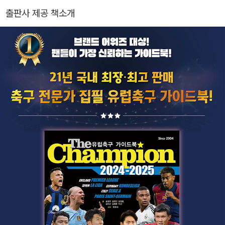
축구해설위원으로 활약했다. 아주대학교 스포츠레저학과 겸임교수,
출판사 제공 책소개
성남FC 선수강화위원장, 경기도 수원 월드컵경기장 관리재단 이사
로도 활동하며 다양한 경험을 축적했고, 2024년 현재 대한축구협회
부회장과 경주 한수원 축구단 이사를 역임하고 있다. 2023년부터 국
내 스포츠 OTT의 선두주자인 쿠팡플레이 전속해설위원으로 맹활약
중이다. 월드컵에서부터 아프리칸 네이션스컵, 유럽 5대리그와 UEF
A 챔피언스리그로부터 여자축구 WK리그, 전국체전 등에 이르기까
지 국내 축구 해설계를 통틀어 가장 다양한 유형의 대회들을 소화한
해설위원이라 할 수 있다. 또 《축구 전술 노트108》, 《한 권으로 마스
터하는 퍼펙트 축구 포메이션》, 《펩 과르디올라》, 《앤지 포스테코글
루 레볼루션》등을 포함, 대한민국에서 가장많은 축구 서적을 감수한
인물이기도 하다.