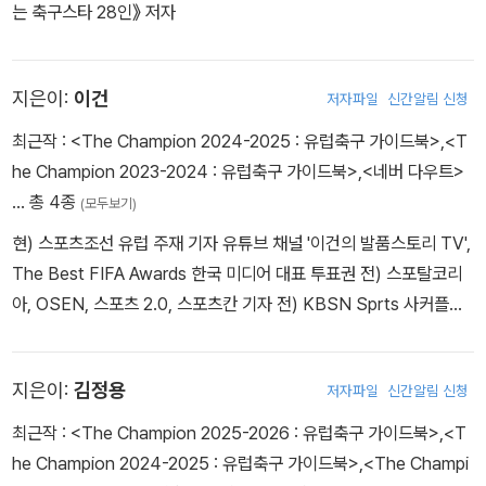
는 축구스타 28인》 저자
전장이 활짝 열린 것이다. 다가오는 시즌부터는 이른바 ‘잘하는 선수
들’의 리스트가 한결 신선해질 공산이 크다. 이러한 변혁기에 발맞춰
유럽에서 활약하는 대한민국 선수들의 수효도 날이 갈수록 증가하고
지은이:
이건
저자파일
신간알림 신청
있는 양상이다.
최근작 :
<The Champion 2024-2025 : 유럽축구 가이드북>
,
<T
he Champion 2023-2024 : 유럽축구 가이드북>
,
<네버 다우트>
변화의 바람은 클럽들에게도 불고 있다. 유럽 전역에 걸쳐 지난 시즌
… 총 4종
만큼 신선한 세력이 대거 떠오른 시즌을 찾아보기란 쉽지 않다. 레버
(모두보기)
쿠젠(독일), 지로나(스페인), 브레스트(프랑스)가 창단 이래 가장 경
현) 스포츠조선 유럽 주재 기자 유튜브 채널 '이건의 발품스토리 TV',
이로운 시즌을 보냈으며, 애스턴 빌라(잉글랜드), 슈투트가르트(독
The Best FIFA Awards 한국 미디어 대표 투표권 전) 스포탈코리
일), 볼로냐(이탈리아)도 과거 좋았던 시절을 떠올리게 할 만큼 큰 걸
아, OSEN, 스포츠 2.0, 스포츠칸 기자 전) KBSN Sprts 사커플러
음을 내디뎠다. 아탈란타(이탈리아)와 올림피아코스(그리스)도 최초
스, KBS 라디오 스포츠스포츠 패널 《손흥민의 성공비결-네버 다우
의 유럽 대항전 우승 감격을 맛봤다. 날이 갈수록 진행되는 전술적 다
트》 저자
각화와 디테일의 발전 속에서 이제 그 누구도 ‘당연한 강호’로 군림하
지은이:
김정용
저자파일
신간알림 신청
기란 어렵게 됐다는 생각이다.
최근작 :
<The Champion 2025-2026 : 유럽축구 가이드북>
,
<T
he Champion 2024-2025 : 유럽축구 가이드북>
,
<The Champi
이렇게 점점 더 흥미로워지는 세계 축구의 기상도와 트렌드를 가장