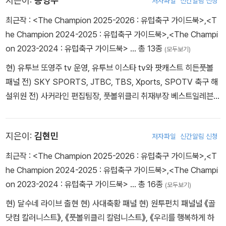
지은이:
송영주
저자파일
신간알림 신청
다니 올모, 니코 윌리엄스를 비롯하여 거의 모든 선수의 뛰어난 퍼포
최근작 :
<The Champion 2025-2026 : 유럽축구 가이드북>
,
<T
먼스에 힘입은 것이어서 더욱 의미가 컸다. 내친김에 스페인은 ‘19세
he Champion 2024-2025 : 유럽축구 가이드북>
,
<The Champi
이하 유로’와 ‘파리 올림픽’에서도 모두 프랑스를 누르고 우승을 거머
on 2023-2024 : 유럽축구 가이드북>
… 총 13종
(모두보기)
쥠으로써 새로운 황금세대의 구축을 알렸다. 한편, 남미와 북중미를
아우르는 확장된 형태의 코파 아메리카에서는 카타르 월드컵 챔피언
현) 유투브 또영주 tv 운영, 유투브 이스타 tv와 팟캐스트 히든풋볼
아르헨티나가 정상에 오르며 아르헨티나 축구 역사상 최고의 황금기
패널 전) SKY SPORTS, JTBC, TBS, Xports, SPOTV 축구 해
를 이어갔다. 2021 코파 아메리카, 2022 월드컵에 이은 세 번째 메
설위원 전) 사커라인 편집팀장, 풋볼위클리 취재부장 베스트일레븐,
이저 타이틀로 아르헨티나는 유럽에서 스페인이 세웠던 3연속 우승
아레나, GQ, 네이트, 오늘의 축구 등 다수 기고
기록과 어깨를 나란히 했다. 더불어, 긴 세월 동안 국가대표 트로피 기
지은이:
김현민
저자파일
신간알림 신청
근에 시달렸던 리오넬 메시는 이제 국가대표 커리어 면에서도 지극히
화려한 족적을 남기게 됐음에 틀림없다.
최근작 :
<The Champion 2025-2026 : 유럽축구 가이드북>
,
<T
he Champion 2024-2025 : 유럽축구 가이드북>
,
<The Champi
스페인과 아르헨티나의 성공으로 마무리된 올여름을 기점으로 세계
on 2023-2024 : 유럽축구 가이드북>
… 총 16종
(모두보기)
축구사는 본격적인 새로운 시대로 접어드는 인상이 역력하다. 이전
현) 달수네 라이브 출현 현) 사대축황 패널 현) 원투펀치 패널널 《골
세대의 영웅과 전설들이 쇠퇴기에 접어들거나 비중이 줄어드는 현상
닷컴 칼러니스트》, 《풋볼위클리 칼럼니스트》, 《우리를 행복하게 하
이 두드러지면서 새 시대를 이끌어 갈 현재진행형, 미래형 스타들의