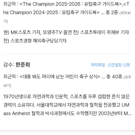
최근작 :
<The Champion 2025-2026 : 유럽축구 가이드북>
,
<T
he Champion 2024-2025 : 유럽축구 가이드북>
… 총 2종
(모두보
기)
현) MK스포츠 기자, 또영주TV 출연 전) 스포츠투데이 취재부 기자
전) 스포츠경향 해외축구담당기자
감수:
한준희
저자파일
신간알림 신청
최근작 :
<대충 봐도 머리에 남는 어린이 축구 상식>
… 총 40종
(모두
보기)
1970년생으로 자연과학과 인문학, 스포츠를 두루 섭렵한 흔치 않은
경력의 소유자다. 서울대학교에서 자연과학과 철학을 전공했고 UM
ass Amherst 철학과 박사과정에서도 수학했지만 2003년부터 MB
C를 통해 축구 해설의 길로 접어들었다. 이후 2005년부터 리오넬 메
시가 월드컵을 들어 올린 카타르 월드컵 마지막 순간까지 줄곧 KBS