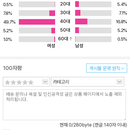
20대
5.4%
0.5%
한국 축구 팬들이 자칫 놓칠 수 있는 중요한 정보들을 꼼꼼하게 분석
30대
7.1%
7.8%
해 제공한다. 이외에도 팀별 전체 경기 일정을 수록하여 2024/25 시
40대
16.8%
49.7%
즌이 끝날 때까지 《The Champion》은 유럽축구 팬들의 베프가 되
50대
5.2%
5.2%
어줄 것이다. 유럽축구 4대 리그와 파리 생제르맹에 대한 신뢰 높은
60대
0.5%
1.0%
정보 《The Champion》은 2024/25 시즌 유럽축구를 한눈에 조망
여성
남성
할 수 있는 청사진이다. 유럽 4대 리그인 잉글랜드 프리미어리그, 스
페인 라리가, 독일 분데스리가, 이탈리아 세리에A 그리고 파리 생제
르맹 소속 전체 팀의 전력·전술을 분석하고, 키플레이어, 다크호스, 스
100자평
게시물 운영 원칙
쿼드, 포메이션, 감독, 선수의 지난 시즌 경기 전적 등에 대한 예리하
면서도 풍성한 정보가 담겨 있다. 무엇보다 《The Champion 2024
카테고리
-2025》은 한층 더 업그레이드된 디자인으로 각 팀에 대한 정보들을
한눈에 보기 쉽게 구성했으며, 주요 선수들의 활동 영역과 능력치를
수치화해 일목요연하게 구성한 것도 특징이다. 또한 각 리그별 득점
왕, 이적료 TOP 10 등을 보며 다양한 얘깃거리를 즐길 수 있다. 유럽
축구 팬들의 저녁을 즐겁게, 4대 리그외 ‘코리안 리거’ 소속팀 완벽
현재
0
/280byte (한글 140자 이내)
해부 2024/25 시즌 《The Champion》에서는 손흥민, 이강인, 김