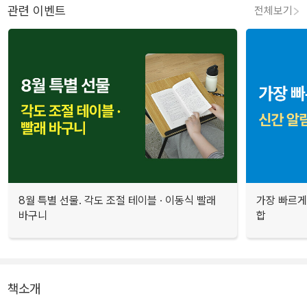
관련 이벤트
전체보기
8월 특별 선물. 각도 조절 테이블 · 이동식 빨래
가장 빠르게
바구니
합
책소개