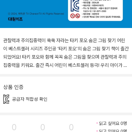
관찰력과 주의집중력이 쑥쑥 자라는 타키 포오 숨은 그림 찾기 어린
이 베스트셀러 시리즈 주인공 ‘타키 포오’의 숨은 그림 찾기 책이 출간
되었어요! 타키 포오와 함께 꼭꼭 숨은 그림을 찾으며 관찰력과 주의
집중력을 키워요. 출간 즉시 어린이 베스트셀러 등극! 우리 아이가 가
장 좋아하는 캐릭터 ‘타키 포오’의 숨은 그림 찾기 책입니다. 『타키 포
오 숨은 그림 찾기』는 원작 <캐릭온TV> 애니메이션과 타키 포오 책
상품 인증
속에 등장하는 황혼의 숲, 얼렁뚱땅 상식스쿨을 비롯해 다양한 테마
의 숨은 그림 찾기로 구성되어 있어 더욱 재미있게 책을 즐길 수 있습
공급자 적합성 확인
니다. 숨은 그림을 모두 찾은 뒤엔 뜨거운 용암 탈출 테마의 미로 찾기
와 우주여행을 떠난 타키 포오의 발랄한 모습을 담은 다른 그림 찾기
에도 도전해 보세요! 어느새 우리 아이의 관찰력과 주의집중력이 쑥
읽고 싶어요 0명
0
0
0
쑥 자라날 거예요. 타키 포오와 함께 눈을 뜨고 꼭꼭 숨은 그림을 찾다
읽고 있어요 0명