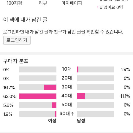
100자평
리뷰
마이페이퍼
보면 어느새 관찰력과 주의집중력이 쑥쑥 자라나요! 반짝반짝 보석
읽었어요 0명
광산, 우글우글 몬스터 던전, 달콤한 디저트 가게 등 눈이 즐거워지는
이 책에 내가 남긴 글
다양한 타키 포오 테마가 가득한 숨은 그림 찾기 책입니다. ‘『타키 포
로그인하면 내가 남긴 글과 친구가 남긴 글을 확인할 수 있습니다.
오 숨은 그림 찾기』 속엔 『타키 포오 코믹 어드벤처』, 『타키 포오 얼렁
로그인하기
뚱땅 상식스쿨』, 『타키 포오의 이세계 여행사』, 『타키 포오 탐정 사무
소』 등 어린이 베스트셀러인 타키 포오 시리즈의 이야기가 녹아 있어
더욱 흥미진진하게 숨은 그림 찾기를 즐길 수 있습니다. 타키 포오와
구매자 분포
함께 눈과 손을 사용해 요리조리 다양한 테마에 숨은 그림을 찾는 과
10대
1.9%
0%
정은 우리 아이의 소근육 발달과 관찰력, 주의집중력 향상에도 도움
20대
0%
0%
이 됩니다. 타키 포오와 함께 꼭꼭 숨은 그림을 찾아보세요! 숨은 그림
30대
0%
16.7%
을 모두 찾았다면 ‘미로 찾기’와 ‘다른 그림 찾기’에 도전! 『타키 포오
40대
11.1%
63.0%
숨은 그림 찾기』 한 권으로 다양한 놀이를 즐겨요. 이 책엔 아홉 가지
50대
0%
5.6%
테마의 숨은 그림 찾기 놀이와 함께 포오가 뜨거운 용암을 탈출하는
60대
0%
1.9%
이야기의 ‘미로 찾기’와 우주여행을 떠난 타키 포오의 모습을 그린 ‘다
여성
남성
른 그림 찾기’ 놀이도 수록되어 있습니다. 알찬 구성의 『타키 포오 숨
은 그림 찾기』 한 권으로 숨은 그림 찾기, 미로 찾기, 다른 그림 찾기