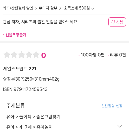
카드/간편결제 할인
무이자 할부
소득공제 530원
관심 저자, 시리즈의 출간 알림을 받아보세요
신청
선물포장불가
0
100자평 0편
리뷰 0편
세일즈포인트
221
양장본
30쪽
250*310mm
402g
ISBN 9791172459543
주제분류
신간알림 신청
유아
>
놀이책
>
숨은그림찾기
유아
>
4~7세
>
유아놀이