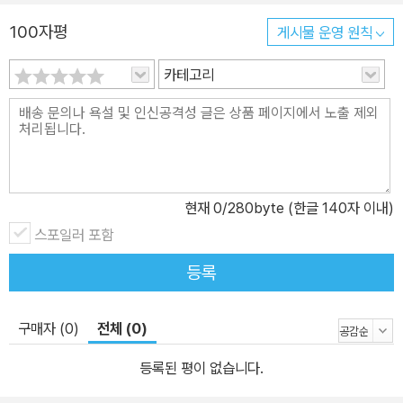
등 다양한 놀이를 즐겨 보세요. 숨은 그림 찾기 놀이 속에 숨은 속담
100자평
게시물 운영 원칙
퀴즈도 놓치지 마세요! 시간 가는 줄 모르고 이 책을 즐기다 보면 어느
새 추리력과 문제 해결력이 쑥쑥 자라날 거예요. 모범생 해결사 타키
카테고리
와 귀여운 엉뚱 곰 포오의 좌충우돌 대모험! 타키 포오의 흥미진진한
모험 스토리 소개 우연히 이름 모를 세계에 떨어진 노란 곰 포오와 갈
곳 없는 포오를 도와주려는 타키는 함께 탐험하고 여행하며 소중한
추억을 쌓아요. 그러던 어느 날, ‘황혼의 숲’에 대한 이야기를 들은 타
키와 포오는 이끌리듯 미지의 세계를 향해 발을 내딛게 되지요. 모험
현재
0
/280byte (한글 140자 이내)
에 나선 타키와 포오 앞을 막아서는 수많은 몬스터들! 게다가 수상한
스포일러 포함
두 형제 나박사와 나동생이 나타나며 둘에게 위기가 찾아와요. 과연
등록
타키와 포오는 미지의 숲에서 탈출할 수 있을까요?
구매자 (0)
전체 (0)
등록된 평이 없습니다.