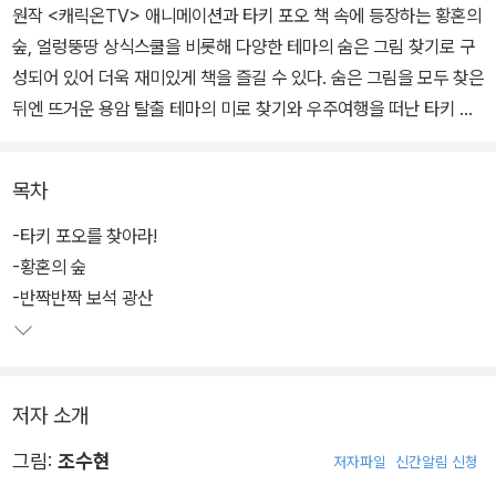
원작 <캐릭온TV> 애니메이션과 타키 포오 책 속에 등장하는 황혼의
숲, 얼렁뚱땅 상식스쿨을 비롯해 다양한 테마의 숨은 그림 찾기로 구
성되어 있어 더욱 재미있게 책을 즐길 수 있다. 숨은 그림을 모두 찾은
뒤엔 뜨거운 용암 탈출 테마의 미로 찾기와 우주여행을 떠난 타키 포
오의 발랄한 모습을 담은 다른 그림 찾기에도 도전해 보자. 어느새 우
리 아이의 관찰력과 주의집중력이 쑥쑥 자라날 것이다.
목차
-타키 포오를 찾아라!
-황혼의 숲
-반짝반짝 보석 광산
저자 소개
그림:
조수현
저자파일
신간알림 신청