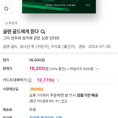
소득공제
글렌 굴드에게 듣다
그의 연주와 음악에 관한 심층 인터뷰
글렌 굴드
,
조너선 콧
(지은이),
이석호
(옮긴이)
경당
2024-07-30
정가
18,000원
16,200
판매가
원
(10% 할인) +
마일리지 900원
13,770
카드최대혜택가
원
수령예상일
양탄자배송
오후 1시까지 주문하면 밤 11시
잠들기전 배송
(중구 서소문로 89-31 )
변경
배송료
무료
전자책