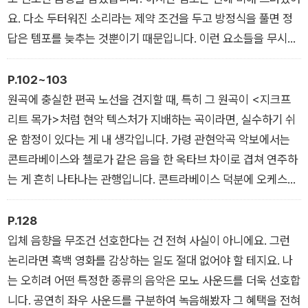
요. 다소 두터워진 소리라는 제약 조건을 두고 방정식을 풀면 정
답은 템포를 늦추는 것뿐이기 때문입니다. 이런 요소들을 무시하
고 평상시 선호대로 빠른 템포를 잡으면 아티큘레이션이 탁해질
수밖에 없습니다. 그러니까 이 경우에는 악기가 템포를 좌지우지
P.102~103
한 셈이지요.
원곡에 충실한 편곡 노선을 견지할 때, 특히 그 원곡이 <지크프
리트 목가>처럼 현악 텍스처가 지배하는 곡이라면, 실수하기 쉬
운 함정이 있다는 게 내 생각입니다. 가령 관현악곡 악보에서는
콘트라베이스와 첼로가 같은 음을 한 옥타브 차이로 겹쳐 연주하
는 게 흔히 나타나는 관행입니다. 콘트라베이스 덕분에 오케스트
라 음향의 지평이 확장되는 것이지요. 그렇다면 이런 관행을 피아
노 편곡판에서도 그대로 반영해야 할까요? 아니면 간헐적으로만
P.128
운용해야 할까요? 내가 내린 결론은 <지크프리트 목가> 전체에
입체 음향을 무조건 선호한다는 건 전혀 사실이 아니에요. 그런
걸쳐 음악이 가장 높은 클라이맥스에 도달할 때를 제외하고는 콘
논리라면 흑백 영화를 감상하는 일도 절대 없어야 할 테지요. 나
트라베이스의 음표를 언제나 엇박에 배치한다는 것입니다.
는 오히려 어떤 특정한 종류의 음악은 모노 사운드를 더욱 선호합
니다. 공연히 좌우 사운드를 구분하여 녹음해봤자 그 혜택을 전혀