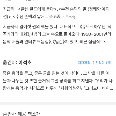
방송 프로그램 제작에 전념했다. 재치 있고 도발적인 발언과 글쓰
최근작 :
<글렌 굴드에게 듣다>
,
<수전 손택의 말 (경쾌한 에디
기로도 정평이 난 굴드는 자신의 음반에 붙일 라이너노트를 직접
션)>
,
<수전 손택의 말>
… 총 5종
(모두보기)
집필하는가 하면, 여러 매체에 다양한 음악적 문제를 다룬 글을
지금까지 열여섯 권의 책을 썼다. 대표적으로 《슈토크하우젠: 작
활발하게 발표하기도 했다.
곡가와의 대화》, 《밤의 그늘 속으로 돌아오다: 1968~2001년의
음악 저술과 인터뷰 모음집》, 《딜런》이 있고, 최근 집필작으로는
《기억의 바다 위에서: 망각에서 기억으로의 여행》, 《레니와의 저
녁 식사: 레너드 번스타인과의 마지막 긴 인터뷰》가 있다. 『롤링
옮긴이:
이석호
저자파일
신간알림 신청
스톤』 창간호부터 객원 편집 위원으로 일했고, 『뉴욕 타임스』,
『파라볼라』, 『뉴요커』에 기고해왔다. 현재 뉴욕시에 살고 있다.
좋은 음악을 듣고, 좋은 글을 읽는 것이 낙이다. 그 낙을 다른 이
들과 나누는 것 또한 즐거워 그럴 궁리를 하고 지낸다. ‘우리가 사
랑하는 음악가’ 시리즈를 비롯해 『지휘의 발견』 『크레모나 바이
올린 기행』 『글렌 굴드에게 듣다』 『파블로 카살스의 마스터 클래
스』 『인간으로서의 베토벤』 『음악 없는 말』 『스뱌토슬라프 리흐
테르, 피아니스트』 『슈베르트 평전』 『스타인웨이 만들기』 등 수
출판사 제공 책소개