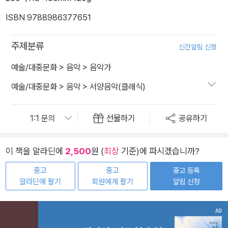
ISBN 9788986377651
주제분류
신간알림 신청
예술/대중문화
>
음악
>
음악가
예술/대중문화
>
음악
>
서양음악(클래식)
선물하기
공유하기
이 책을 알라딘에
2,500
원 (
최상
기준)에 파시겠습니까?
중고
중고
중고 등록
알라딘에 팔기
회원에게 팔기
알림 신청