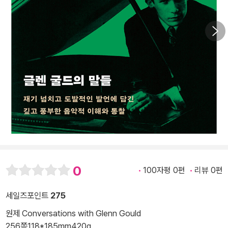
0
100자평 0편
리뷰 0편
세일즈포인트
275
원제 Conversations with Glenn Gould
256쪽
118*185mm
420g