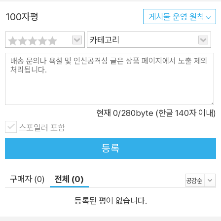
걸쳐 전화로 인터뷰를 하고, 이 대담을 『롤링 스톤』지에 게재했
100자평
다. 굴드가 세상을 떠난 뒤 콧은 당시의 인터뷰를 모아 여기에 서
게시물 운영 원칙
문을 붙이고 수십 장의 사진 자료와 디스코그래피, 필모그래피,
카테고리
그리고 굴드가 출연한 라디오 및 텔레비전 프로그램 목록을 더해
책으로 펴냈다. 굴드만의 독특한 무대 매너에 대하여 굴드는 데뷔
이래 전무후무한 독창적 해석을 선보이며 놀라운 연주로 관객과
평론가를 열광시키는 한편, 기이한 무대 매너나 생활 방식으로 유
명세를 치르기도 했다. 뜨거운 논쟁의 한가운데에 있던 굴드는 1
현재
0
/280byte (한글 140자 이내)
964년 서른두 살의 나이에 돌연 콘서트 무대 일선에서 떠나 녹
스포일러 포함
음과 집필에만 전념하겠다고 선언함으로써 또 한 번 세상에 놀라
움을 안겼다. 굴드는 피아노를 연주하면서 콧노래를 흥얼대는 습
등록
관이 있었고, 음반에도 이런 목소리가 섞여 녹음되곤 했다. 콧은
굴드에게 만약 이 ‘시끄러운 유령’의 소리를 음반에서 지우는 것
구매자 (0)
전체 (0)
이 가능하다면 그렇게 할 의향이 있는지 질문한다. 그러자 굴드는
등록된 평이 없습니다.
음악에 아무런 보탬도 되지 않는 그 소리만 골라 지울 수 있는 기
술이 있다면 얼마든지 그러겠다고 답하며, 어린 시절부터 자기를