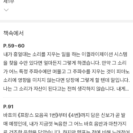
제1부
『워싱턴 포스트』로부터 “이상적인 인터뷰어”라는 찬사를 받기도
한 작가 조너선 콧은 굴드가 인터뷰를 허락한 극소수의 사람 가운
데 하나다. 굴드의 연주 철학을 비롯하여 다양한 음악적 주제를
놓고 오간 재치 있는 대화를 기록한 이 책은 최고의 굴드 대담집
책속에서
으로 평가받고 있다.
P.59~60
내가 흥얼대는 소리를 지우는 일을 하는 이퀄라이제이션 시스템
을 찾을 수만 있다면 얼마든지 그렇게 하겠습니다. 만약 그 소리
가 어느 특정 주파수에만 머물고 그 주파수를 지우는 것이 피아노
소리에 영향을 미치지 않는다면 당장에 그렇게 할 텐데 말입니다.
나는 그 소리가 자산이 된다고는 전혀 생각하지 않습니다. 내게
그 소리는 늘 내 곁에 머물러온 불가피한 그 무엇일 뿐입니다. 사
실 내 어린 시절부터 사람들은 최근 내가 발매한 음반에 대해 하
P.91
는 말과 정확히 똑같은 말을 했습니다. 그러니까 예나 지금이나
바흐의 《프랑스 모음곡 1번》부터 《4번》까지 담은 신보가 곧 발
바뀐 게 없는 셈이지요. 좀처럼 없앨 수 없는 버릇인 겁니다.
매 예정인데, 내가 지금껏 녹음한 그 어느 바흐 음반과 마찬가지
로 건조한 음향을 담았습니다. 하지만 템포는 전에 비해 느려졌어