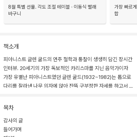
8월 특별 선물. 각도 조절 테이블 · 이동식 빨래
가장 빠르게
바구니
합
책소개
피아니스트 글렌 굴드의 연주 철학과 통찰이 생생히 담긴 장시간
인터뷰. 20세기의 가장 독보적인 카리스마를 지닌 음악가이자
가장 유별난 피아니스트였던 글렌 굴드(1932~1982)는 톱으로
다리를 잘라낸 나무 의자에 앉아 잔뜩 구부정한 자세를 하고서 날
렵한 템포와 신선한 명쾌함으로 바흐, 베토벤, 모차르트의 음악을
해석해냈다. 음악적 재능뿐만 아니라 괴짜 같은 행동으로도 이름
목차
을 얻은 굴드는 연주 도중 흥얼대는 소리를 내거나 구겨진 연미복
감사의 글
차림으로 무대에 오르곤 했다.
들어가며