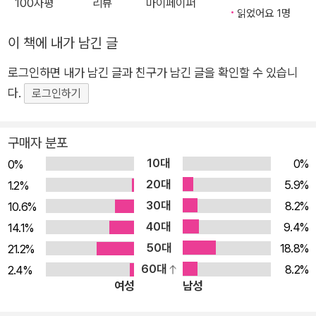
100자평
리뷰
마이페이퍼
곤 했다. 『워싱턴 포스트』로부터 “이상적인 인터뷰어”라는 찬사
읽었어요 1명
를 받기도 한 작가 조너선 콧은 굴드가 인터뷰를 허락한 극소수의
이 책에 내가 남긴 글
사람 가운데 하나다. 굴드의 연주 철학을 비롯하여 다양한 음악적
로그인하면 내가 남긴 글과 친구가 남긴 글을 확인할 수 있습니
주제를 놓고 오간 재치 있는 대화를 기록한 이 책은 최고의 굴드
다.
대담집으로 평가받고 있다. 최고의 인터뷰어와 피아니스트의 만
로그인하기
남 유서 깊은 음악 잡지 『롤링 스톤』 창간호부터 객원 편집 위원
으로 활동해온 작가이자 저널리스트 조너선 콧은 글렌 굴드, 존
구매자 분포
레넌, 밥 딜런, 레너드 번스타인 등의 인물을 인터뷰하고 이를 책
10대
0%
0%
으로도 출간하면서 최고의 인터뷰어로 꼽혀왔다. 콧은 글렌 굴드
20대
5.9%
1.2%
의 오랜 팬이기도 하다. 열세 살 무렵 굴드의 《골드베르크 변주
30대
8.2%
10.6%
곡》 음반을 처음 접한 콧은 굴드가 뉴욕 지역의 무대에 오를 때면
40대
9.4%
14.1%
어김없이 따라다니며 그의 연주에 푹 빠져들곤 했다. 1960년 어
50대
18.8%
21.2%
느 공연 실황을 촬영할 계획을 논의하는 자리에서 굴드와 처음 인
60대
8.2%
2.4%
사를 나눈 콧은 그 후에도 편지를 주고받으면서 굴드의 음악에 대
여성
남성
한 변함없는 애정을 표현했다. 1974년에는 굴드와 여섯 시간에