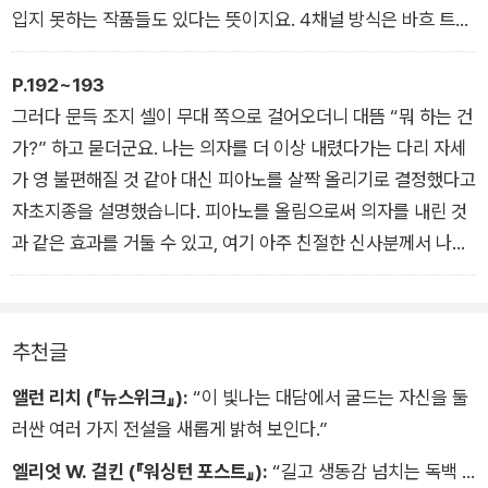
입지 못하는 작품들도 있다는 뜻이지요. 4채널 방식은 바흐 트리
오 소나타나 베토벤 교향곡에는 조금도 필요하지 않은 기술입니
다. 반면 가브리엘리의 작품 중에는 4채널이 통하는 곡이 있습니
P.192~193
다. 네 개의 금관 합주단을 사방에 하나씩 배치하고 녹음하는 방
그러다 문득 조지 셀이 무대 쪽으로 걸어오더니 대뜸 “뭐 하는 건
식에 아주 어울리는 작품이지요.
가?” 하고 묻더군요. 나는 의자를 더 이상 내렸다가는 다리 자세
가 영 불편해질 것 같아 대신 피아노를 살짝 올리기로 결정했다고
자초지종을 설명했습니다. 피아노를 올림으로써 의자를 내린 것
과 같은 효과를 거둘 수 있고, 여기 아주 친절한 신사분께서 나무
조각을 특별 제작해주기로 하신 덕분에 저녁 공연 전까지는 문제
없이 준비될 것 같다고 말씀드렸죠. 그랬더니 마에스트로께서는
“허!” 하는 탄식을 내시더군요.
추천글
앨런 리치 (『뉴스위크』):
“이 빛나는 대담에서 굴드는 자신을 둘
러싼 여러 가지 전설을 새롭게 밝혀 보인다.”
엘리엇 W. 걸킨 (『워싱턴 포스트』):
“길고 생동감 넘치는 독백 …