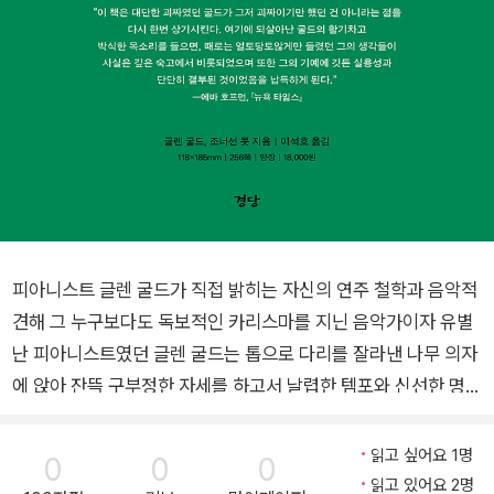
피아니스트 글렌 굴드가 직접 밝히는 자신의 연주 철학과 음악적
견해 그 누구보다도 독보적인 카리스마를 지닌 음악가이자 유별
난 피아니스트였던 글렌 굴드는 톱으로 다리를 잘라낸 나무 의자
에 앉아 잔뜩 구부정한 자세를 하고서 날렵한 템포와 신선한 명쾌
함으로 바흐, 베토벤, 모차르트의 음악을 해석해냈다. 음악적 재
능뿐만 아니라 괴짜 같은 행동으로도 이름을 얻은 굴드는 연주 도
읽고 싶어요 1명
0
0
0
중 흥얼대는 소리를 내거나 구겨진 연미복 차림으로 무대에 오르
읽고 있어요 2명