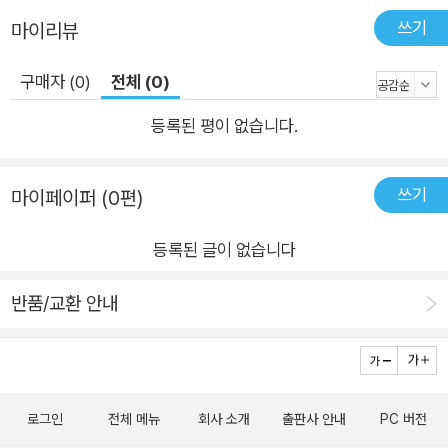
따라다닌 버릇이기에 좀처럼 떨쳐내기가 어렵다고 아쉬움을 드
쓰기
마이리뷰
러낸다. 반면에, 오른손이 연주할 때 왼손으로는 지휘 동작을 하
고, 코가 건반 바로 위에 오거나, 황홀경에 빠져 까무러칠 듯한 동
구매자 (0)
전체 (0)
작을 하는 등의 제스처를 바꾸고 싶으냐는 물음에는 단호히 거부
등록된 평이 없습니다.
의사를 밝힌다. 만약 그런 행위들을 하지 않으면 자신의 연주 수
준은 급격히 떨어지고 말 거라며 “내 왼손과 오른손 사이의 관계
는 단연코 개인적인 문제”임을 강조한다. 더욱이 바흐는 건반에
쓰기
마이페이퍼 (0편)
바짝 붙어서 연주해야 하는데, 그렇게 함으로써 소리를 깨끗하게
등록된 글이 없습니다
하고 통제력을 늘릴 수 있다고 설명한다. 재기 넘치고 도발적인
굴드의 발언에 담긴 음악적 식견 콧과의 대담에서 굴드는 올랜도
반품/교환 안내
기번스, 리하르트 슈트라우스, 페툴라 클라크를 향한 편애, 그리
고 모차르트 피아노 소나타와 비틀스에 대한 반감을 비롯한 음악
적 견해를 솔직하게 밝힌다. 레퍼토리 선정, 피아노의 터치와 템
포, 실험적인 녹음, 팝 음악 등 여러 가지 주제에 답하며 위트와
로그인
전체 메뉴
회사 소개
출판사 안내
PC 버전
신랄함을 내뿜는 굴드의 발언을 읽노라면, 그의 특이해 보이는 행