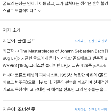
굴드의 문장은 언제나 아름답고, 그가 펼쳐내는 생각은 흔히 불경
스럽고 도발적이다.”
저자 소개
지은이:
글렌 굴드
저자파일
신간알림 신청
최근작 :
<The Masterpieces of Johann Sebastien Bach [1
80g LP]>
,
<글렌 굴드에게 듣다>
,
<바흐: 골드베르크 변주곡 B
WV988 [180g 크리스탈 클리어반 LP]>
… 총 429종
(모두보기)
캐나다 토론토 태생의 피아니스트. 1955년 녹음한 바흐의 《골드
베르크 변주곡》으로 데뷔했다. 기존의 관습을 깨뜨리며 천재적인
기교로 독창적이고 담대한 곡 해석을 선보인 그의 연주들은 숱한
찬사와 논란을 동시에 불러왔다. 기이한 무대 매너와 은둔자 같은
삶 또한 세간의 화젯거리였다. 1964년 서른둘의 나이에 공개 연
지은이:
조너선 콧
저자파일
신간알림 신청
주회 무대에서의 은퇴를 선언했으며, 이후에는 스튜디오 녹음과