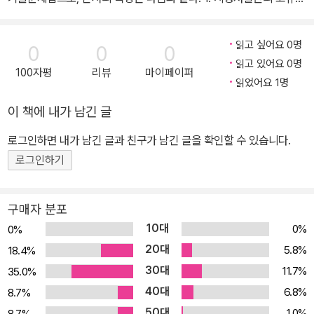
특징을 살린 실전 대비 모의고사 문제편은 지방직 7급, 서울시 7급
문제지와 글씨체, 표지, 문제 배열, 책형 등을 최대한 동일하게 구현하
읽고 싶어요 0명
0
0
0
여, 실전대비 최종 마무리 학습이 가능하다. 제한된 시간 내에 문제를
읽고 있어요 0명
100자평
리뷰
마이페이퍼
풀어보며 실전 감각을 극대화할 수 있고, 수험생 스스로 실력 체크를
읽었어요 1명
할 수 있다. 2. 출제 유형별 분석으로 풀이 전략과 출제자의 시선 파악
이 책에 내가 남긴 글
기출문제의 유형을 7가지로 분석하여 해설에서 각 유형에 부합하는
학습 전략 및 문제 풀이 전략을 제시하였다. 문제별로 해당 개념을 어
로그인하면 내가 남긴 글과 친구가 남긴 글을 확인할 수 있습니다.
느 유형으로 제시하였는지, 함정을 어디에 심어놓았는지를 출제자의
로그인하기
시선에서 파악하며 시험에 대비하도록 하였다. 또한 회차별로 기출변
형·신유형 문제의 출제 횟수와 단원별 출제 비중을 정리하여 출제 경
구매자 분포
향 파악까지 가능하다. 3. 문제별 난도 제시 및 SUMMARY를 수록
10대
0%
0%
한 상세한 해설 본서는 수험생 스스로 난도를 체감할 수 있도록 각 문
20대
5.8%
18.4%
제별로 ‘상/중/하’로 난도를 제시하였다. 해설은 단순히 문제의 정오
30대
11.7%
35.0%
해설에 그치지 않고, 지문별로 틀린 이유를 확인하고, 문제별 핵심 개
40대
념에 대한 SUMMARY 및 관련 법률을 확인하여 체계적이고 효율적
6.8%
8.7%
으로 학습할 수 있도록 하였다. 4. 개념과 관련된 『신용한 지방자치론
50대
1.0%
8.7%