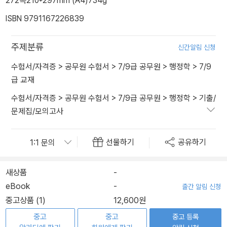
272쪽
210*297mm (A4)
734g
ISBN 9791167226839
주제분류
신간알림 신청
수험서/자격증
>
공무원 수험서
>
7/9급 공무원
>
행정학
>
7/9
급 교재
수험서/자격증
>
공무원 수험서
>
7/9급 공무원
>
행정학
>
기출/
문제집/모의고사
선물하기
공유하기
새상품
-
eBook
-
출간 알림 신청
중고상품 (1)
12,600원
중고
중고
중고 등록