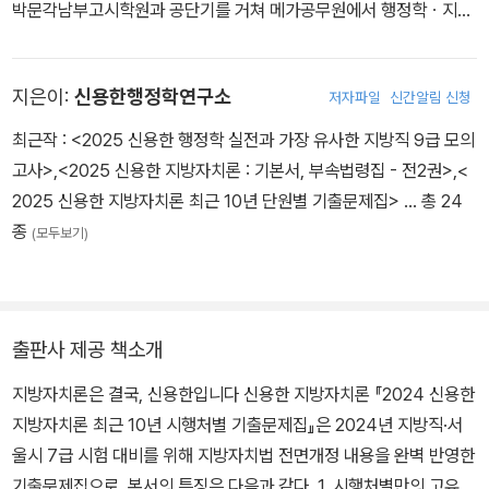
박문각남부고시학원과 공단기를 거쳐 메가공무원에서 행정학ㆍ지방
자치론, 메가군무원에서 행정학 대표강사로 활동하고 있다. 주요 저
서로는 『신용한 행정학 7/9급』, 『신용한 행정학 최근 10년 단원별 기
지은이:
신용한행정학연구소
저자파일
신간알림 신청
출문제집』, 『신용한 행정학 합격노트』, 『신용한 행정학 비교불가 행
정학 기출지문 OX』, 『신용한 행정학 올인원 보충자료집』, 『신용한 행
최근작 :
<2025 신용한 행정학 실전과 가장 유사한 지방직 9급 모의
정학 최신 1개년 단원별 기출문제집』, 『신용한 행정학 핵심 650제 O
고사>
,
<2025 신용한 지방자치론 : 기본서, 부속법령집 - 전2권>
,
<
X』, 『신용한 행정학 시행처별 기출문제집』, 『신용한 행정학 약점공략
2025 신용한 지방자치론 최근 10년 단원별 기출문제집>
… 총 24
모의고사』, 『신용한 행정학 국가직 9급 대비 모의고사』, 『신용한 행
종
(모두보기)
정학 지방직 9급 대비 모의고사』, 『신용한 행정학 국가직 7급 대비
모의고사』, 『신용한 행정학 지방직 7급 대비 모의고사』, 『신용한 행
정학 군무원 7.9급 대비 모의고사』, 『신용한 지방자치론』, 『신용한 지
방자치론 최근 10년 시행처별 기출문제집』, 『신용한 지방자치론 실
출판사 제공 책소개
전모의고사』 등이 있다.
지방자치론은 결국, 신용한입니다 신용한 지방자치론 『2024 신용한
지방자치론 최근 10년 시행처별 기출문제집』은 2024년 지방직·서
울시 7급 시험 대비를 위해 지방자치법 전면개정 내용을 완벽 반영한
기출문제집으로, 본서의 특징은 다음과 같다. 1. 시행처별만의 고유한