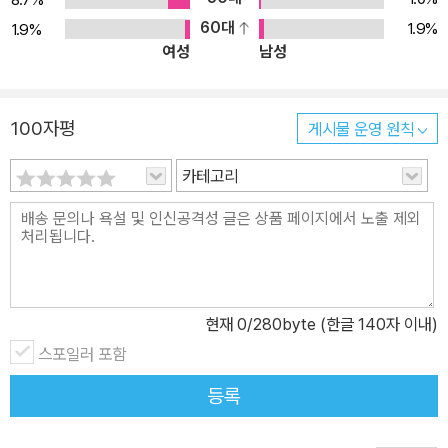
기본서』 페이지 명시 『2024 신용한 지방자치론 기본서』로 공부 중
60대
1.9%
1.9%
여성
남성
인 수험생을 위해 해당 문제와 관련된 이론이 담겨진 기본서 페이지
를 문항별로 기재하여, 기본서를 찾아보는 번거로움을 줄이고 자신에
게 부족한 부분을 즉각적으로 보충할 수 있도록 구성하였다. 5. 실전
100자평
게시물 운영 원칙
감각 극대화를 위한 OMR 페이지 수록 페이지 말미에 실제 시험과
동일하게 구현한 OMR 페이지를 수록하여 제한된 시간 내 문제를 풀
카테고리
며 답안지 체크까지 연습할 수 있도록 하였다.
현재
0
/280byte (한글 140자 이내)
스포일러 포함
등록