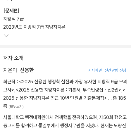
있다. 문제별로 ‘상/중/하’ 난도와 ‘SUMMARY’를 제시하여 효율적
으로 학습할 수 있으며, 『2024 신용한 지방자치론 기본서』의 페이지
[문제편]
를 문항별로 기재하여 빠른 연계학습까지 가능하다.
지방직 7급
2023년도 지방직 7급 지방자치론
저자 소개
지은이:
신용한
저자파일
신간알림 신청
최근작 :
<2025 신용한 행정학 실전과 가장 유사한 지방직 9급 모의
고사>
,
<2025 신용한 지방자치론 : 기본서, 부속법령집 - 전2권>
,
<
2025 신용한 지방자치론 최근 10년 단원별 기출문제집>
… 총 185
종
(모두보기)
서울대학교 행정대학원에서 정책학을 전공하였으며, 제50회 행정고
등고시를 합격하고 통일부에서 행정사무관을 지냈다. 현재는 노량진