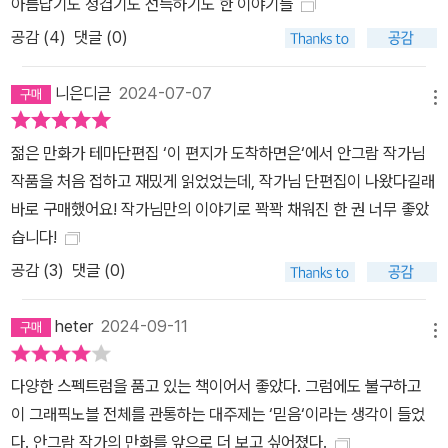
아름답기도 정겹기도 선득하기도 한 이야기들
공감 (
4
)
댓글 (0)
니은디귿
2024-07-07
메뉴
젊은 만화가 테마단편집 ‘이 편지가 도착하면은‘에서 안그람 작가님
작품을 처음 접하고 재밌게 읽었었는데, 작가님 단편집이 나왔다길래
바로 구매했어요! 작가님만의 이야기로 꽉꽉 채워진 한 권 너무 좋았
습니다!
공감 (
3
)
댓글 (0)
heter
2024-09-11
메뉴
다양한 스펙트럼을 품고 있는 책이어서 좋았다. 그럼에도 불구하고
이 그래픽노블 전체를 관통하는 대주제는 ‘믿음‘이라는 생각이 들었
다. 안그람 작가의 만화를 앞으로 더 보고 싶어졌다.