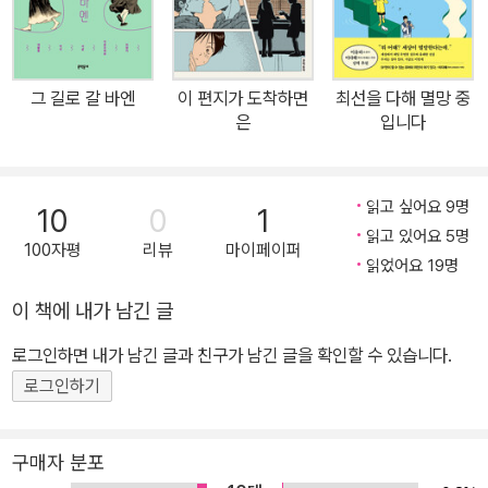
성숙을 그린다. 시련을 통과하는 자들의 무사 안녕을 바라는 마음으
로, 그들에게 나이프 그리고 입맞춤을 건네며. 유행을 좇아 양산형 작
품들이 쏟아지는 가운데서도 자신만의 메시지와 방식을 고수하며 꾸
그 길로 갈 바엔
이 편지가 도착하면
최선을 다해 멸망 중
준히 그리는 창작자들이 있다. 안그람은 분명 그중 한 명이다. 첫 연재
은
입니다
작인 『연애소설 읽는 교수』로 본격적으로 이름을 알린 그는, 이후에
도 단편「예언의 수신인」(『이 편지가 도착하면은-젊은만화가 테마단
읽고 싶어요 9명
편집 3』수록), 주간문학동네 연재작「이달의 온도는,」등 여러 작품을
10
0
1
읽고 있어요 5명
활발히 발표하며 주목을 받고 있다. 그의 데뷔작이자 대표작인 『연애
100자평
리뷰
마이페이퍼
읽었어요 19명
소설 읽는 교수』는 거짓말로 무너진 관계를 통해 인간의 이기적이고
도 나약한 면모를 그린 웹툰으로, 완결 후에도 뜨거운 찬사를 받으며
이 책에 내가 남긴 글
재조명된 바 있다. 이렇게 안그람의 만화 속엔 불확실해서 때론 더 지
로그인하면 내가 남긴 글과 친구가 남긴 글을 확인할 수 있습니다.
독한 삶의 부조리에 방황하는 인간들이 등장하곤 한다. 삶과 인간의
로그인하기
본질을 더듬는 그의 만화는 진지하고 사색적이며 가볍지 않다. ‘가볍
게 읽히는 맛’이 만화의 미덕으로 여겨지는 지금, 그 무게감은 귀하다.
만화가 스낵컬처로만 치부되지 않고 창작 매체로 균형을 잡아가는 데
구매자 분포
듬직한 추가 되어줄 그의 이야기들을 기대해본다. ▶ 한 줄 소개 [10