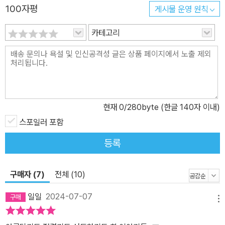
100자평
게시물 운영 원칙
피해자로 종교와 보호제도에 의지하고 있던 마리는 토마토의 말이 신
경쓰이지만 애써 무시한다. 그러던 중 가해자였던 전 연인이 한밤중
카테고리
마리의 집에 침입해 보복을 가한다. 피투성이가 되어 쓰러진 마리는
토마토가 내민 기회를 쥐기로 결심한다.
현재
0
/280byte (한글 140자 이내)
스포일러 포함
등록
구매자 (7)
전체 (10)
일일
2024-07-07
메뉴