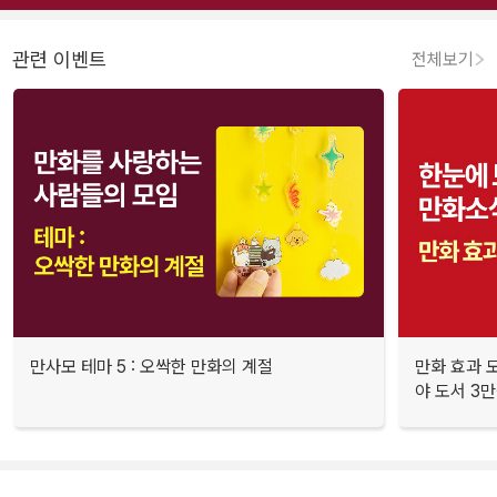
관련 이벤트
전체보기
만사모 테마 5 : 오싹한 만화의 계절
만화 효과 모
야 도서 3만