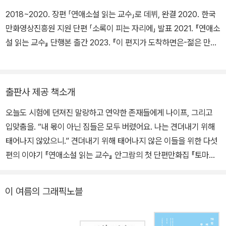
2018~2020. 장편 「연애소설 읽는 교수」로 데뷔, 완결 2020. 한국
만화영상진흥원 지원 단편 「소록이 피는 자리에」 발표 2021. 『연애소
설 읽는 교수』 단행본 출간 2023. 『이 편지가 도착하면은-젊은 만화
가 테마단편집 3』에 단편 「예언의 수신인」 발표 2023~2024. 주간
문학동네에 비정기 단편 「이달의 온도는,」 연재 2024. 첫 단편집 『토
마토, 나이프 그리고 입맞춤』 출간 홈페이지 www.angram.net 트
출판사 제공 책소개
위터 @an_gram_gram 인스타그램 @angramgram
오늘도 시험에 던져진 말랑하고 연약한 존재들에게 나이프, 그리고
입맞춤을. “내 몫이 아닌 짐들은 모두 버렸어요. 나는 견뎌내기 위해
태어나지 않았으니.” 견뎌내기 위해 태어나지 않은 이들을 위한 다섯
편의 이야기 『연애소설 읽는 교수』 안그람의 첫 단편만화집 『토마토,
나이프 그리고 입맞춤』은 만화가 안그람의 첫 단편집으로, 표제작
「토마토, 나이프 그리고 입맞춤」을 비롯해 「100 Brix」 「진지하고 싶
이 여름의 그래픽노블
지 않은 혜지씨」 「공룡의 아이」 「녹슨 금과 늙은 용」 등 총 다섯 개의
단편을 선보인다. 각 이야기 속의 등장인물들은 저마다 시험에 처해
있다. 남자친구가 외계인일지 모른다는 의심에 빠져 확인하고 싶은