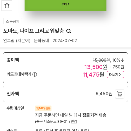
소득공제
토마토, 나이프 그리고 입맞춤
안그람
(지은이)
문학동네
2024-07-02
종이책
15,000
원,
10%
13,500
원
+ 750원
11,475
원
카드최대혜택가
더보기
전자책
9,450
원
수령예상일
양탄자배송
지금 주문하면 내일 밤 11시
잠들기전 배송
(중구 서소문로 89-31 )
변경
배송료