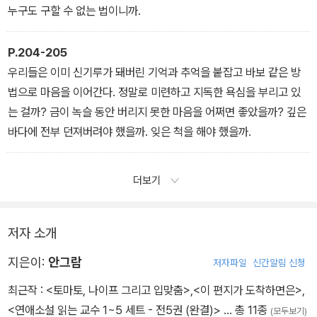
누구도 구할 수 없는 법이니까.
P.204-205
우리들은 이미 신기루가 돼버린 기억과 추억을 붙잡고 바보 같은 방
법으로 마음을 이어간다. 정말로 미련하고 지독한 욕심을 부리고 있
는 걸까? 금이 녹슬 동안 버리지 못한 마음을 어쩌면 좋았을까? 깊은
바다에 전부 던져버려야 했을까. 잊은 척을 해야 했을까.
더보기
저자 소개
지은이:
안그람
저자파일
신간알림 신청
최근작 :
<토마토, 나이프 그리고 입맞춤>
,
<이 편지가 도착하면은>
,
<연애소설 읽는 교수 1~5 세트 - 전5권 (완결)>
… 총 11종
(모두보기)