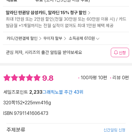
유료 (도서 1만5천원 이상 무료)
알라딘 만권당 삼성카드, 알라딘 15% 청구 할인
최대 1만원 또는 2만원 할인(전월 30만원 또는 60만원 이용 시) / 카드
발급월 +1개월까지는 전월 실적이 없어도 최대 1만원 혜택 제공
카드/간편결제 할인
무이자 할부
소득공제 610원
관심 저자, 시리즈의 출간 알림을 받아보세요
신청
9.8
100자평 10편
리뷰 0편
세일즈포인트
2,233
그래픽노블 주간 43위
320쪽
152*225mm
416g
ISBN 9791141606473
주제분류
신간알림 신청