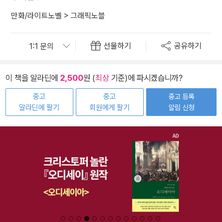
만화/라이트노벨
>
그래픽노블
선물하기
공유하기
이 책을 알라딘에
2,500
원 (
최상
기준)에 파시겠습니까?
중고
중고
중고 등록
알라딘에 팔기
회원에게 팔기
알림 신청