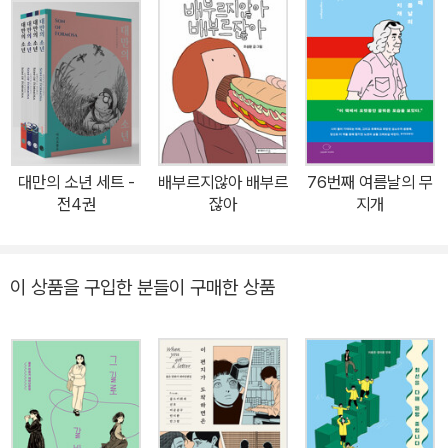
욕망에 사로잡힌 여자아이(「100 Brix」), ‘진지하다’는 주위의 평가에
휘둘리는 직장인(「진지하고 싶지 않은 혜지씨」), 아이에게 무거운 진
실을 말해줄 것인지 고심하는 부모(「공룡의 아이」), 금의 가치가 폭락
한 세계에서 대량의 황금 처분을 두고 전전긍긍하는 회계사(「녹슨 금
과 늙은 용」), 악몽 같았던 상대조차 ‘사랑’으로 감싸안으라 강요받는
여성들까지.(「토마토, 나이프 그리고 입맞춤」). 오늘도 으깨지고 밟힌
대만의 소년 세트 -
배부르지않아 배부르
76번째 여름날의 무
다. 그럼에도 꿈꾼다. 붉게 무르익을 순간을. 그러고 보면 우리는 죽을
전4권
잖아
지개
때까지 시험에 든다. 남의 말과 시선에 휘둘려서, 때로는 내 의지와 노
력과는 상관없는 불의의 사건으로 인해. 내가 왜 이런 일을 겪어야 하
는지, 미친 듯이 억울할 때도 있지만 그렇다고 인생은 호락호락 봐주
이 상품을 구입한 분들이 구매한 상품
는 법이 없다. 지식이나 믿음도 절대적일 수 없기에 미궁을 벗어날 실
타래가 되지는 못한다. 비정한 삶 앞에서 인간은 한 손에 쥐기만 해도
터져버리는 토마토와 다름없이 무력하다. 말랑하고 연약해서, 늘상
으깨지고 잘려지고 씹혀지고 밟힌다. 그러나 설익은 푸른색의 토마토
가 뜨거운 햇볕을 견디고 나면 붉게 무르익는 것처럼, 『토마토, 나이
프 그리고 입맞춤』 의 이야기들은 연약한 영혼들이 시련 뒤에 맞이할