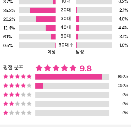
10대
0.2%
3.7%
0 Brix] 바닷가에서 우연히 만난 남자친구는 여러모로 완벽한 상대
20대
2.1%
35.3%
로, 나리의 자랑이다. 그러던 어느 날 친구가 무심코 던진 말에 나리는
30대
4.0%
26.2%
의심에 사로잡힌다. 남자친구가 외계인일지도 모른다는. [진지하고
40대
4.4%
13.4%
싶지 않은 혜지씨] 직장인 혜지씨는 ‘진지하다’는 주변의 평가에서 벗
50대
3.1%
6.1%
어나고 싶다. 진지한 이미지에서 탈출하기 위해 여러 시도를 하던 중,
60대
1.0%
0.5%
공원에서 원반던지기를 하는 개와 주인을 만나게 되는데… [공룡의
여성
남성
아이] 유치원생 희수는 공룡에 푹 빠져 친구들과도 어울리지 않는다.
그런 딸이 걱정이던 부모는 어느 날 희수에게 ‘친구가 생겼다’는 희소
9.8
평점 분포
식을 듣는다. 그런데 아이가 친구와 함께 찾았다며 가져온 공룡 뼈의
90.0%
모양이 어딘지 이상하다. [녹슨 금과 늙은 용] 보육원 출신의 한주영
10.0%
은 회계사 합격 통지를 받은 날, 이세계의 용으로부터 대량의 황금을
0%
처분해달라는 제안을 받는다. 얼떨결에 제안을 수락하고 이세계로 와
0%
보니 그곳에서 금은 ‘녹슬지도 않는 쓰레기’와 다름없는 존재였다.
0%
[토마토, 나이프 그리고 입맞춤] 어느 날 음대생 서마리 앞에 ‘말하는
토마토’가 강림한다. 토마토는 마리에게 ‘제자가 돼라’는 명령과 함께
그리하면 ‘악몽’으로부터 지켜주겠다는 제안을 한다. 데이트폭력의