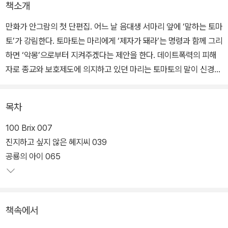
책소개
만화가 안그람의 첫 단편집. 어느 날 음대생 서마리 앞에 ‘말하는 토마
토’가 강림한다. 토마토는 마리에게 ‘제자가 돼라’는 명령과 함께 그리
하면 ‘악몽’으로부터 지켜주겠다는 제안을 한다. 데이트폭력의 피해
자로 종교와 보호제도에 의지하고 있던 마리는 토마토의 말이 신경쓰
이지만 애써 무시한다. 그러던 중 가해자였던 전 연인이 한밤중 마리
의 집에 침입해 보복을 가한다. 피투성이가 되어 쓰러진 마리는 토마
목차
토가 내민 기회를 쥐기로 결심하는데… 표제작 「토마토, 나이프 그리
고 입맞춤」을 비롯한 총 다섯 개의 단편이 수록되어 있다.
100 Brix 007
진지하고 싶지 않은 혜지씨 039
공룡의 아이 065
책속에서