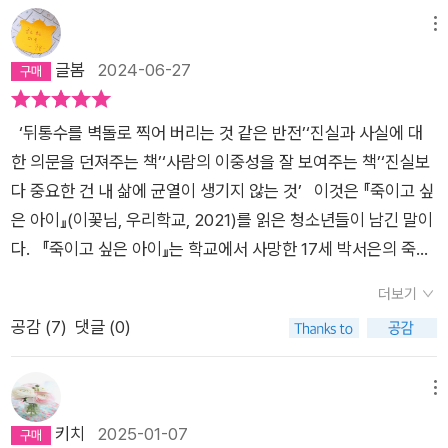
는다. 학교에서도 학생들은 주연을 모질게 취급한다. 학부모도 다
르지 않은 상황이다. 등교하지 못하도록 피켓시위를 주도하게 된
메뉴
다. 타인의 말과 행동들이 날카롭게 전개된다. 무죄가 확실하지만
글봄
2024-06-27
사회는 여전히 주연을 힘들게 한다. 주연의 어머니와 아버지도 다
르지가 않다. 주연은 말을 하지도 않고 집에서 어떤 음식도 먹지
‘뒤통수를 벽돌로 찍어 버리는 것 같은 반전’‘진실과 사실에 대
않는다. 그리고 죽은 서은이를 보기 시작하면서 대화를 하는 상황
한 의문을 던져주는 책’‘사람의 이중성을 잘 보여주는 책’‘진실보
이다. 주연은 어떻게 살아내야 하는 것일까? ​​부모도 친척들도 학
다 중요한 건 내 삶에 균열이 생기지 않는 것’ 이것은 『죽이고 싶
교 친구들도 곁을 내어주지 않는다. 말을 하지 않게 된 주연은 먹
은 아이』(이꽃님, 우리학교, 2021)를 읽은 청소년들이 남긴 말이
는 것도 거부하는 상황이다. 하지만 학교 담임선생님과 조리사 할
다. 『죽이고 싶은 아이』는 학교에서 사망한 17세 박서은의 죽음
머니, 영양사, 3학년 선배의 마음들이 주연을 다시 살아갈 수 있
을 둘러싼 이야기다. 박서은의 시신 옆에 놓인 벽돌 한 장, 벽돌에
게 한다. 나를 믿는 사람이 한 사람만 있어도 죽을 사람도 살린다
더보기
묻은 지주연의 지문, 그리고 소문들을 단서로 서은을 죽인 범인을
는 것을 알려주는 청소년 소설이다. 우리는 어떤 집단의 사람들인
공감 (
7
)
댓글 (0)
밝히려는 얘기다. 그러나 그것은 겉으로 드러나는 스토리라인 일
지도 자문하지 않을 수가 없다. 뒤에서 욕하고 이상한 소문을 만
뿐, 소설은 우리 모두가 되짚어 봐야할 여러 가지 일들을 알려주
들어내는 무리의 사람은 아닌지 소설은 매섭게 매질을 하는 대화
고 있다. 나는 이 책이 청소년들의 마음을 파고들 거라고 생각했
메뉴
도 등장한다. 선량함이 사람을 살린다는 것을 여러 사람들을 통해
다. 그래서 학교 밖 청소년들과 함께 읽을 계획을 세웠고, 수업 시
키치
2025-01-07
서 보여주는 이야기이다. 귤 하나에도 마음이 전해지고, 두루치기