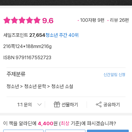
9.6
100자평 9편
리뷰 26편
세일즈포인트
27,654
청소년 주간 40위
216쪽
124*188mm
216g
ISBN 9791167552723
주제분류
신간알림 신청
청소년
>
청소년 문학
>
청소년 소설
선물하기
공유하기
이 책을 알라딘에
4,400
원 (
최상
기준)에 파시겠습니까?