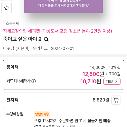
소득공제
자세교정인형 해피캣 (대상도서 포함 청소년 분야 2만원 이상)
죽이고 싶은 아이 2
이꽃님
(지은이)
우리학교
2024-07-01
종이책
14,000
원,
10%
12,600
원
+ 700원
10,710
원
카드최대혜택가
더보기
전자책
8,820
원
수령예상일
양탄자배송
오후 12시까지 주문하면 밤 11시
잠들기전 배송
(중구 서소문로 89-31 )
변경