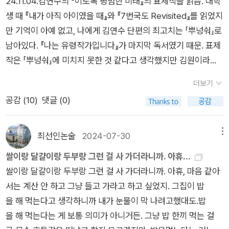
24.11.04.김연수의 『이토록 평범한 미래』의 표제작을 읽음. 대학
(나)’가 눈뜨며 ‘둘(너)’을 바라보기에 문득 빛을 틔워서 새롭게
생 때 『내가 아직 아이였을 때』와 『7번국도 Revisited』를 읽었지
서는 길로 나아가기에 ‘셋(우리)’이니, ‘두길’을 잇고서 펼치니 비
만 기억이 아예 없고, 나에게 김연수 단편의 최고치는 「뿌넝숴」로
로소 판(마당·너비)을 이루어 ‘세모’라 이른다. 셋부터 ‘길목’과 같
남아있다. 『나는 유령작가입니다』가 마지막 독서였기 때문. 표제
은 ‘모’를 연다. 하나는 ‘꼭지’이고, 둘은 ‘길’이며, 셋은 ‘너비
작은 「뿌넝숴」에 미치지 못한 것 같다고 생각했지만 김원이라는
(밭)’이다. 하나는 ‘씨앗’이고, 둘은 ‘땅’이며, 셋은 ‘하늘’이다. 이
사람의 깨달음의 연결고리가 특이해 실소하면서 읽었다. 카지노
리하여 곧 ‘집’을 ‘짓’고서 ‘지낸’다. 푸른씨앗 두걸음(중학교 2학
더보기
에서 모든 돈을 잃고 얻은 시간에 대한 깨달음이라니. 과거와 미
년)을 아침에 만난다. 푸른씨앗 석걸음(중학교 3학년)을 낮에 만
공감 (
10
)
댓글 (0)
래 모두에 집착하는 현대인들을 위한 21세기형 ‘카르페 디엠’과
난다. 아침낮에 걸쳐 여섯 시간 남짓 마주하고서 보금숲으로 돌아
같은 느낌. 마지막 부분을 읽을 때는 최근에 읽고 있는 『소설가의
간다. 온하루를 어울렸네. 어느덧 해가 넘어가고, 별이 천천히 돋
일』이 떠오르기도 했다. '과거는 자신이 이미 겪은 일이기 때문에
최선인논술
2024-07-30
메뉴
는다. 어린씨랑 푸른씨를 헤아리는 마을과 고을과 나라일 적에 이
충분히 상상할 수 있는데, 미래는 가능성으로만 존재할 뿐이라 조
쌀이랑 달걀이랑 두부랑 그런 걸 사 가더라니까. 아휴...
터전에 앞길이 밝다. 모든 길(정책)은 어린씨랑 푸른씨하고 어깨
금도 상상할 수 없다는 것. 그런 생각에 인간의 비극이 깃들지요.
쌀이랑 달걀이랑 두부랑 그런 걸 사 가더라니까. 아휴, 마음 같아
동무를 하는 살림살이로 꾸릴 노릇이다. 어느 푸른씨가 묻는다.
우리가 기억해야 하는 것은 과거가 아니라 오히려 미래입니다.'
서는 계산 안 하고 그냥 들고 가라고 하고 싶었지. 그집이 밥
“대통령을 어떻게 생각하세요?” 푸른씨가 속으로 바라는 바가
(29)'아까 김원이라는 사람 이야기를 했잖아. 둘 중 하나를 계속
을 해 먹는다고 생각하니까 내가 눈물이 막 나려고했대도.밥
무엇인지 느낀다. 느끼기에 살며시 다르게 풀어서 들려주기로 한
선택하는 도박에서는 지면 질수록 그다음에 이길 확률이 100퍼
을 해 먹는다는 게 보통 의미가 아니거든. 그냥 밥 한끼 먹는 걸
다. “여러분이 아시는지 모르겠습니다만, ‘대통령’은 일본말입니
센트에 수렴한다면서. 그 남자도 비슷한 이야기를 했어. 약간 안