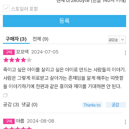
현재
0
/280byte (한글 140자 이내)
쓰기 어렵겠다는 걸 알았다.”라고 고백하고 만다.마침내 그 모든
스포일러 포함
이야기가 끝났을 때당신은 반드시 울게 될 것이다.이토록 매운 상
등록
처와 눈물 뒤에도 우리는 서로를 계속 안아줄 수 있을까? 『죽이
고 싶은 아이』 첫 번째 이야기가 깨진 거울처럼 세상을 비추는 진
구매자 (3)
전체 (9)
실과 거짓 그 자체에 관한 이야기였다면, 두 번째 이야기는 그 진
실과 거짓들 사이를 어떻게든 헤쳐 나가려는 필사적인 마음에 대
꼬꼬댁
2024-07-05
메뉴
한 이야기이다. “첫 번째 이야기가 진실과 믿음에 관한 이야기였
다면,두 번째 이야기는 산산조각 난 삶을 일으켜 세우는 이야기이
죽이고 싶은 아이를 살리고 싶은 아이로 만드는 사람들의 이야기.
다.이야기를 써 내려 가면서 얼마나 눈물을 쏟았는지 모르겠다.
사람은 그렇게 위로받고 살아가는 존재임을 알게 해주는 따뜻함
아무리 무너져 내린 삶이라도 다시 일으켜 세워야만 하므로.그래
을 이야기하기에 전편과 같은 흥미와 재미를 기대하면 안 된다.
야만 하는 것이 삶이므로.” - 이꽃님한순간도 방심할 수 없는 이
야기가 끝나고 모든 단서가 조각난 퍼즐처럼 맞춰지는 순간, 숨죽
공감 (
3
)
댓글 (0)
여 이를 지켜보던 독자들은 자신도 모르는 사이에 마음속에 스며
든 감동으로 뜨거워진 눈가를 매만지게 될 것이다.가능할까? 이
아름
2024-08-08
책을 읽기 전으로 돌아가는 것이.선악과 진실을 가리는 싸늘한 세
메뉴