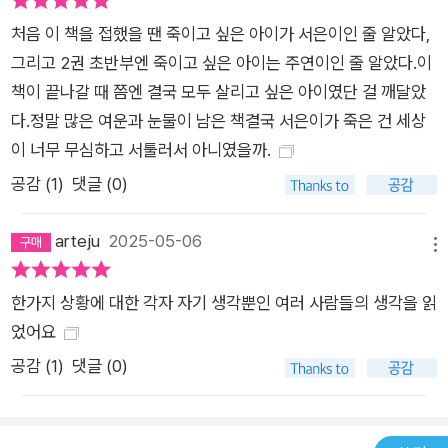
계를 건너믿음과 선의로 마주한 온기 가득한 얼굴들그간 이꽃님
처음 이 책을 접했을 땐 죽이고 싶은 아이가 서은이인 줄 알았다,
의 작품 세계는 한편으로는 십 대들의 마음을 다정하게 어루만지
그리고 2권 초반부엔 죽이고 싶은 아이는 주연이인 줄 알았다.이
는 애틋한 이야기와, 다른 한편으로는 세계의 부조리함을 정면으
책이 끝나갈 때 쯤엔 결국 모두 살리고 싶은 아이였단 걸 깨달았
로 파고드는 강렬하고 서늘한 이야기로 나뉘어 있는 듯 보였다.
다.정말 많은 여운과 눈물이 남은 책결국 서은이가 죽은 건 세상
그러나 『죽이고 싶은 아이 2』에서 작가는 갈등과 냉소의 이면을
이 너무 무심하고 서툴러서 아니였을까.
또렷이 응시하면서도, 날 선 목소리를 누르는 것은 어떤 상황에서
도 선의와 믿음을 포기하는 않는 따스하고 강인한 마음임을 감동
공감 (
1
)
댓글 (0)
적으로 보여준다. 결국 이 책은 ‘절망의 끝에서 피어나는 희망에
관한 이야기’이다. 이 오래된, 그러나 결코 포기할 수 없는, 청소
arteju
2025-05-06
메뉴
년 문학의 존재 이유이기도 한 메시지를 누가 이토록 ‘재미’있게
‘감동’적으로 창조해 낼 수 있을까? 책의 처음부터 끝까지 도저히
한가지 상황에 대한 각자 자기 생각뿐인 여러 사람들의 생각을 읽
눈을 뗄 수 없도록 펼쳐지는 이야기 본연의 힘 속에서, 비로소 온
었어요
기 가득한 이꽃님 월드는 완성된다.
공감 (
1
)
댓글 (0)