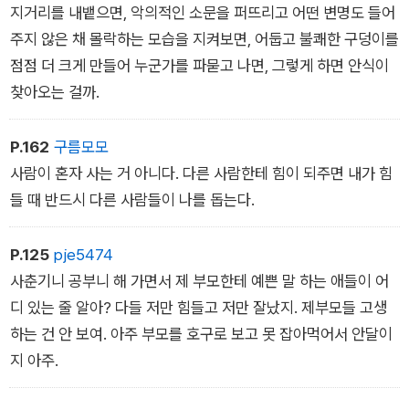
이 낱낱이 밝혀지며 이야기는 절정에 이르고, 이야기는 누구도 예
지거리를 내뱉으면, 악의적인 소문을 퍼뜨리고 어떤 변명도 들어
상치 못한 결말을 향해 나아가는데…….
주지 않은 채 몰락하는 모습을 지켜보면, 어둡고 불쾌한 구덩이를
점점 더 크게 만들어 누군가를 파묻고 나면, 그렇게 하면 안식이
찾아오는 걸까.
P.162
구름모모
사람이 혼자 사는 거 아니다. 다른 사람한테 힘이 되주면 내가 힘
들 때 반드시 다른 사람들이 나를 돕는다.
P.125
pje5474
사춘기니 공부니 해 가면서 제 부모한테 예쁜 말 하는 애들이 어
디 있는 줄 알아? 다들 저만 힘들고 저만 잘났지. 제부모들 고생
하는 건 안 보여. 아주 부모를 호구로 보고 못 잡아먹어서 안달이
지 아주.