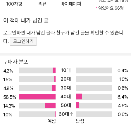
읽고 있어요 18명
100자평
리뷰
마이페이퍼
꽃님의 『죽이고 싶은 아이』, 그 두 번째 이야기가 지금 우리에게
읽었어요 66명
도착했다. 압도적인 몰입감과 휘몰아치는 전개로 수십만 독자를
이 책에 내가 남긴 글
단숨에 사로잡은 『죽이고 싶은 아이』의 명성을 고스란히 잇는, 기
대 그 이상의 완벽한 속편의 모습으로. 『죽이고 싶은 아이』가 극
로그인하면 내가 남긴 글과 친구가 남긴 글을 확인할 수 있습니
적인 반전과 간결하고 힘 있는 문장 그리고 그 안에 자리한 뜨거
다.
로그인하기
운 문제의식으로 십 대 독자들의 열렬한 공감을 불러일으켰다면,
이 책은 전편 못지않은 이꽃님 작가 특유의 명료한 시선과 긴장감
구매자 분포
넘치는 스토리로 드라마틱한 사건과 인물들의 깊어진 내면을 한
10대
0.4%
4.2%
층 더 치밀하게 담아냈다. 모든 게 끝났다고 생각한 순간비로소
20대
1.0%
1.5%
다시 시작되는 이야기학교에서 사망 사건이 일어나고 17세 소녀
30대
0.8%
4.8%
가 친구를 죽인 유력한 용의자로 지목된다. 숨 가쁜 진실 공방을
40대
8.4%
58.5%
이어가던 사건은 반전에 반전을 거듭하다 뜻밖의 국면을 맞닥뜨
50대
4.6%
14.3%
리고, 결국 『죽이고 싶은 아이는』 소름 돋는 결말로 종결을 맞이
60대
0.6%
1.0%
한다. 팩트의 절벽 끝에 남겨진 독자들이 간절히 후속권을 요청한
여성
남성
이유가 여기에 있다.『죽이고 싶은 아이 2』는 모든 진실이 드러나