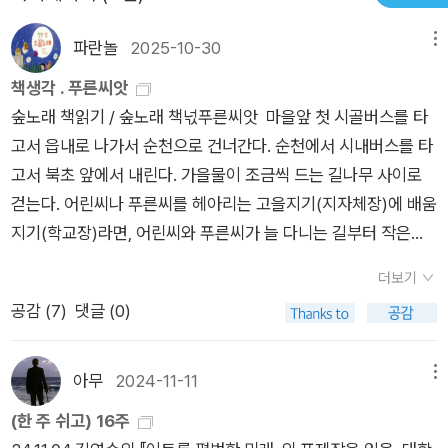
을 받지 못한 채 버려지고 초라해진 작은 소녀 따위는 누구도 관
할 수 있는 세상...얼마전 <더 글로리>라는 드라마가 이슈가 되
심을 갖지 않았다. 그렇게 아무렇게나 욕을 받던 아이는, 누구도
파란놀
2025-10-30
메뉴
었다. 제대로 본적은 없지만 유튜브를 통해 짬짬이 보게 됐다. 강
자신을 믿어주지 않는 세상 속에서 찢긴 채 오래된 꽃처럼 시들어
한자는 영원히 강해지고,약자는 영원히 약해지는...딜레마에 빠져
책생각 . 푸른씨앗
가고 있었다.- P34그런데 내가 정말로 서은이를 괴롭혔나?서은
놀랍기도 하고, 무섭기도 하고, 말문이 막혔다.세상은 눈을 감고,
숲노래 책읽기 / 숲노래 책넋푸른씨앗 마을앞 첫 시골버스를 타
이를 가장 소중한 친구라 생각했는데, 아니었던가. 서은이가 좋았
귀를 닫고, 입을 막고 산다.어느 누구에게도 뒤돌아보지 말라고
고서 읍내로 나가서 순천으로 건너간다. 순천에서 시내버스를 타
는데, 그랬는데 왜 내가 서은이를 힘들게 했던 거야. 왜 그랬지?
하고, 손을 내밀면 안된다고 한다.세상은 잘 먹고 잘 사는 것도 중
고서 북초 앞에서 내린다. 가을물이 조금씩 드는 길나무 사이로
사람들 말처럼 내가 악마 같은 애라서, 그래서 그랬던 걸까.- P5
요하지만 더불어 살아가는데 마음 하나씩은 내어줄줄 알면서 사
걷는다. 어린씨나 푸른씨를 헤아리는 고을지기(지자체장)에 배움
5누군가는 어떻게 딸을 믿지 않을 수 있냐고 할지 모르지만, 주연
는 세상이 되었으면 한다.《죽이고 싶은 아이 1,2》는 세상이, 모든
지기(학교장)라면, 어린씨와 푸른씨가 늘 다니는 길부터 작은숲
아빠에게 자식에 대한 사랑은 자식이 어떤 일을 했든 하지 않았든
관심이, 지나치게 넘쳐서 만들어내는 악마이야기다. 우리 모두는
으로 가꾸게 마련이다. 새벽바람으로 일찍 움직이기에 느긋하기
그것을 믿고 안 믿고와는 아무 상관이 없었다. 믿음과는 별개로
더보기
악마이기도 하다.
도 하되, 작은숲길을 순천 한켠에서 만나기에 더 천천히 걷는다.
주연을 어떤 일이 있어도 지킬 테니까.- P105별일 아닌 하루가
공감 (
7
)
댓글 (0)
예전 순천여중이 세빛중으로 이름을 바꾸었단다. 새길을 가며 이
계속되고 있었다.무너진 삶을 회복하고 조각난 가족을 원래대로
름을 뜻깊게 붙인 대목이 놀랍다. 우리는 나라이름을 ‘대한민국’
맞추는데 필요한 것은 그저 그런 평범한 일상, 그게 다였다. 특별
아닌 ‘한나라’나 ‘한빛’으로 바꿀 수 있을까? 바꾸지 못 하더라도,
아무
2024-11-11
메뉴
할 것 없는 하루들이 모이고 모이다 보면, 언젠가 주연도 보통 아
바꾸자는 마음을 낼 수 있을까? 세빛푸른터 길잡이와 푸른씨는
이들처럼 평범해질 수 있을지 몰랐다.당신과, 당신의 가족처럼.-
(한 주 쉬고) 16주
'셋'이라는 낱말에 깃든 속뜻을 얼마나 알는지 궁금하다. ‘하나
P211