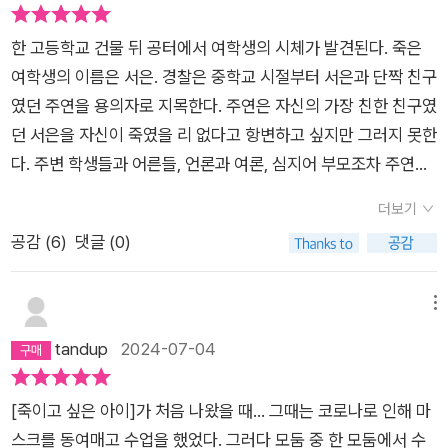
간에 아이들에게 책을 읽을 시간을 주며 읽게 했다. 두 시간의 수
음식 하나에게도 선함이 악함을 이긴다는 것을 보여준다. 서로가
업동안 교실 안에는 아이들의 숨소리와 책 넘기는 소리밖에 들리
선하게 손을 잡고 마음을 다할 때 한 사람을 살릴 수 있다는 것을
한 고등학교 건물 뒤 공터에서 여학생의 시체가 발견된다. 죽은
지 않았다. 그만큼 아이들은 몰입해서 책을 읽었다. 그리고 마지
주연의 안타까운 사연들을 통해서 보여주는 소설이다.​​여기 너를
여학생의 이름은 서은. 경찰은 중학교 시절부터 서은과 단짝 친구
막 페이지를 읽으며 탄식했다. 책장을 덮고 열띤 목소리로 책에
믿는 사람도 있다. 그러면 죽을 사람도 산다. 그것이 사람 살아가
였던 주연을 용의자로 지목한다. 주연은 자신의 가장 친한 친구였
대해 이야기 하던 아이들이 물었다. “그래서 지주연은 어떻게
는 세상이다. 164​​따뜻한 밥을 해먹인다는 것이 얼마나 위대한 일
던 서은을 자신이 죽였을 리 없다고 항변하고 싶지만 그러지 못한
되는 건가요?”“목격자가 그래도 되는 건가요?”“서은 엄마는 어
인지 자주 등장하는 작품이다. 시어머니가 주연이에게 밥을 해먹
다. 주변 학생들과 어른들, 언론과 여론, 심지어 부모조차 주연을
떻게 살죠?” 나는 이렇게 대답 할 수밖에 없었다. “그건 독자들
이고 싶다고 의사를 전달한다. 서은이 엄마도 장을 봐서 주연이를
믿어주지 않는 데다가 주연 자신도 사건 당일의 기억이 모호하기
의 몫이겠지. 그들이 어떻게 됐는지 생각해 보는 것은.” 이 책으
더보기
먹이기 시작한다. 학교 담임선생님도 주연이가 밥을 먹을 수 있도
때문이다. 그렇게 주연이 범인인 것으로 사건이 정리되던 차에 한
로 3년에 걸쳐 세 개의 그룹과 토론을 했는데, 저 질문은 끊임없
공감 (
6
)
댓글 (0)
록 관심을 계속 이어가면서 대화를 한다. 먹는다는 것은 사람을
형사가 새로운 단서를 발견한다.사건 이후 집과 학교로 돌아간 주
이 나왔다. 그래서 뒷이야기가 어떻게 되었을지 이야기를 나누는
살리는 일임을 묵묵하게 여러 사람들을 통해서 보여준다. 성적이
연은 어디서도 환대 받지 못하고 힘든 시간을 보낸다. 어딜 가나
시간을 갖기도 했다. 그 어떤 이야기도 아이들을 만족시키지는 못
좋고, 능력이 좋다고 주연이가 행복했던 적이 없었다고 어머니에
사람들은 주연에게 차가운 시선을 보내고 날카로운 말을 쏟는
메뉴
했다. 며칠 전, 이 책의 후속작이 나온다는 소식을 들었다. 이 책
게 고백한다. 다섯 살 이후로 행복하지 않았다고 말하는 주연의
다. 그런 것들보다 주연을 더 힘들게 하는 건, 자꾸만 눈에 보이는
tandup
2024-07-04
에 열광하는 또 다른 청소년들에게 출간 예정 소식을 알렸다. 그
인생은 얼마나 외로웠을지 짐작해 보지 않을 수가 없다. 명품을
서은의 모습이다. 언제부터인가 서은의 환영을 보는 주연은 자꾸
리고 나는 날마다 인터넷 서점을 오가며 책이 출간됐는지 확인했
어렸을 때부터 입혀도 아이는 전혀 행복하지 않았다고 말한다. 그
만 서은과 대화를 해서 주변 사람들을 경악시킨다. 주연의 부모조
다. 그러다 어제, 드디어 『죽이고 싶은 아이2』(우리학교, 2024)
[죽이고 싶은 아이]가 처음 나왔을 때... 그때는 코로나로 인해 마
리고 주연이 잃어버린 삶을 원상복구하고자 주연 엄마는 서은이
차 주연에게 필요한 게 뭔지도 모르고 언성을 높일 때, 의외의 인
를 읽었다. 책은 여전히 한 번 잡으면 내려놓을 수 없을 정도로
스크를 동여매고 수업을 했었다. 그러다 모둠 중 한 모둠에서 수