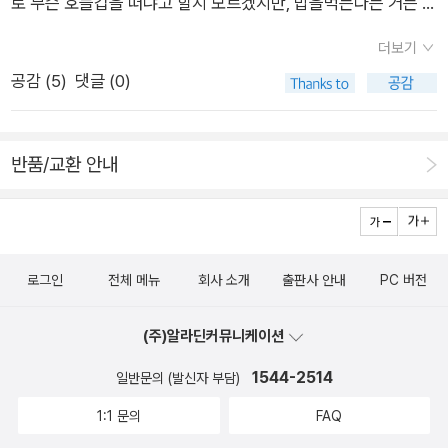
로 무슨 호들갑을 떠냐고 할지 모르겠지만, 밥을먹는다는 거는 살
다. 그런데 일본에서는 처음에 ‘통령’이라고만 적었어요. 이승만
됐다는 듯이 우리를 바라보면서. 지금 일층 큰방에는 되는 일이
겠다는 거거든. 안 그래? 쌀 씻어야지, 물맞춰 밥통에 넣어야
이라는 분은 힘(권력)을 아주 좋아하는 터라 일본말을 덥석 받아
하나도 없는 인생들이 모여 있어요. 두 분 다 학생인 것 같은데 어
더보기
지. 반찬 만드는 건 손이 좀 많이 가?짐승도 죽기 전에는 곡기부
들였고, 이러면서 그이 스스로 높이려고 ‘대(大)’까지 앞에 붙입
쩌다가 이런 곳까지 오게 됐는지는 모르겠지만, 메이저리그 투수
공감 (
5
)
댓글 (0)
터 끊어. 그러니 그 엄마가 밥해 먹을 찬거리 사 가는데 세상
니다. ‘대통령’은 바로 일본바라기 이승만이 내세운 창피한 이름
가 한 말 중에 이런 게 있어요. 이기면 조금 배울 수 있지만 지면
에, 죽은 사람이 살아 돌아온것마냥 기분이 이상하더라니까.- P1
입니다. 우리가 이런 얼거리를 제대로 바라본다면, 구태여 나라일
모든 걸 배울 수 있다. 지기만 하는 인생도 나쁘지 않아요. 중간에
25
꾼 이름에 일본말을 그대로 쓸 까닭이 없으니, 바꿀 수 있어요. 더
선택을 바꾸지만 않는다면.' (32)하지만 이제는 안다. 우리가 계
반품/교환 안내
구나, 나라에서 첫손꼽는 큰일꾼을 맡을 적에는 스스로 고개숙일
속 지는 한이 있더라도 선택해야만 하는 건 이토록 평범한 미래라
줄 알 노릇이니까 ‘대통령’도 ‘통령’도 아닌 ‘나라지기’쯤으로 수
는 것을. 그리고 포기하지 않는 한 그 미래가 다가올 확률은 100
수하게 이름을 바꿀 줄 알아야 한다고 봅니다.” 아마 ‘대통령·통
퍼센트에 수렴한다는 것을. 1999년에 내게는 일어난 일과 일어
령’이라는 일본말을 제대로 들려주거나 가르치는 배움터는 드물
나지 않은 일이 있었다. 미래를 기억하지 않았다면 일어나지 않았
로그인
전체 메뉴
회사 소개
출판사 안내
PC 버전
테고, 이 얼거리를 아는 어른도 드물리라. 푸른씨한테 한 가지 이
을 일과 일어날 일이었을지도 모르겠다. (34-35)어쩌면 우리가
야기를 보태어 들려준다. “저는 지난 뽑기(선거)에서는 ‘기호9번
원하는 그런 세계는 절대로 찾아오지 않을지도 모른다. 나는 사랑
(주)알라딘커뮤니케이션
어린씨’를 종이(투표용지)에 적었습니다.” “네? 9번이요? 얘들
하는 사람과 결혼하지 못할지도 모르고, 이 병은 낫지 않을 수도
1544-2514
일반문의 (발신자 부담)
아, 9번이 누구야?” “기호9번은 종이에 안 적혔어요. 그래서 제
있다. 그렇지만 나는 물러서지 않고 이 불안을 모두 떠안겠다. 그
가 종이에 ‘기호9번 어린씨’라고 적어서 냈어요. 나라일이건 고을
1:1 문의
FAQ
리고 정말 우리가 원하는 세계가 오지 않는 것인지 한 번 더 알아
이건, 어른으로서 일하려고 한다면 맨 먼저 어린씨와 푸른씨를 헤