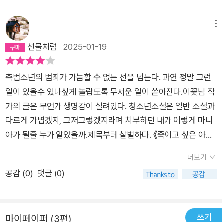
애였고 ...... 사랑을 알려준 유일한 사람이었어요. 171​뒤에서 사람
보고 있으며 나는 과연 누구를 위하고 있는 건지 다시금 생각하는
진다.용서와 화해, 일상의 회복을 목표로 최선을 다한 작가에게
욕하고 다니고 괜히 이상한 소문에 휩쓸려서 없는 말 지어내고 그
시간이었다. 서은과 주연의 대화에서 혼자가 아니라고, 그래도 괜
박수를.뉴스와 댓글과 커뮤니티, 유튜버가 등장해서매우 있을 법
메뉴
런 애들이 문제인 거지. 나는 선량하게 내 할 일 하고 조용히 남한
찮다고, 별거 아니라고 말에 눈물이 났다. 혼자가 될까 봐 두려운
한 일들을 벌이기에 읽는 동안 불편한데,주연을 비난하는 사람들
선물처럼
2025-01-19
테 신경 끄고 살겠다 이건데, 뭐가 문제냐고. 164​무너진 삶을 회
것은 어른도 아이도 마찬가지이다. 옆에 있는 누군가에게 다정
의 입장은 대표적인 자기모순을 보여주어 좀 웃겼다.경찰은 바보
복하고 조각난 가족을 원래대로 맞추는데 필요한 것은 그저 그런
한 말을 건내고 손 내밀어 줄 수 있는 삶. <죽이고 싶은 아이 2>
아님, 언론사 사실만 보도함-->주연이가 살인자임-->뉴스에 진
평범한 일상, 그게 다였다. 211여론과 언론 110​내 자식 밥 걱정해
는 그것을 우리에게 권한다.
촉법소년의 범죄가 가늠할 수 없는 선을 넘는다. 과연 정말 그런
범 밝혀짐-->뉴스는 사실 아님, 믿는 게 바보. 유튜브를 믿어라.-
주는 사람이 정말 고마운 사람이라는 거. 이제 알겠더라구요. 20
일이 있을수 있나싶게 놀랍도록 무서운 일이 쏟아진다.이꽃님 작
->사람들이 줏대가 없음--> 무엇보다 아파트값이 중요. (38-39
4​아무짝에도 쓸모없는 일에 마음 쓰지 말고. 195​​어쩌다 증오의
가의 글은 무언가 생명감이 실려있다. 청소년소설은 일반 소설과
쪽)이런 이야기가 두 페이지에 걸쳐 펼쳐진다.후속편이라도 전편
사회가 되었을까? 누군가를 헐뜯고 미워하고 욕지거리를 내뱉으
다르게 가볍겠지, 그저그렇겠지라며 치부하던 내가 이렇게 마니
의 이야기와 걸치면서 진행되는 이야기가 있는가 하면온전히 전
면, 악의적인 소문을 퍼뜨리고 어떤 변명도 들어주지 않은 채 몰
아가 될줄 누가 알았을까.제목부터 살벌하다. 《죽이고 싶은 아이
편에 속한 이야기가 있는데이 이야기는 후자다.전편이 없으면 혼
락하는 모습을 지켜보면, 어둡고 불쾌한 구덩이를 점점 더 크게
1,2》아들이 학교다닐때 눈으로보고 듣고 알던 아이들의 모습과
자 서기 어려운,용서와 회복을 향한 에필로그 같은 소설.또는 외
더보기
만들어 누군가를 파묻고 나면, 그렇게 하면 안식이 찾아오는 걸
는 크게 달라지지않았다 싶었다. 다들 평범한 부모안에서 평범하
전 정도.하나씩 쌓아가는 일상을 응원한다.평범한 일상에 감사하
공감 (
0
)
댓글 (0)
까. - P109사람이 혼자 사는 거 아니다. 다른 사람한테 힘이 되주
게 크고 자란 보통의 아이들일테니.그 이상의 것을 주고도 채워지
며.<죽이고 싶은 아이> 리뷰는 여기-->https://m.blog.naver.
면 내가 힘들 때 반드시 다른 사람들이 나를 돕는다.- P162
지않는 아이들의 허기는 과연 누구의 몫일까.그렇게 되도록 만든
com/bookanddebate/223281104902누구도 주연의 삶에
부모일까? 아이들일까?어른은 어른다움으로,아이들은 아이다움
대해 생각하지 않았다. 가장 친한 친구를 잃고, 가족에게도 믿음
쓰기
마이페이퍼 (3편)
으로 사는 게 어려운 숙제처럼 다가온다.아이들은 아이답게 성장