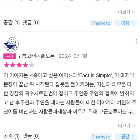
한 듯하면서도 워낙 이 이야기에 몰입해 있다 보니 내 마음도 함
한다는 것, 살아내야 한다는 것. 사람을 죽이고 살리는 것은 곧 우
대신, 주연의 곁에 가만히 있어주거나 주연에게 따뜻한 밥을 지어
어른의 그것과 다르지 않음에 우리가 아이들에게 보여준 모습은
께 울고 아팠다. 특히 고3 센언니 캐릭터 너무 맘에 들었다. 귀신
더보기
리들의 관심과 선함에서 이어진다는 것을 보여준다. 뒤에서 욕하
준다. 그들은 주연이 전부터 알던 사람이기도 하고 전혀 모르는
어떤 것이었나 되돌아보게 된다. 서은엄마를 찾아간 주연을 보
이 보인다는 아이, 살인 혐의를 받고 친구를 괴롭혔다며 아무도
공감 (
1
)
댓글 (0)
는 것, 거짓말과 비방, 편견과 차별로 두 번 사람을 죽이는 것을
사람이기도 하다. 그들은 마치 레이먼드 카버의 소설 <별것 아닌
고 눈물이 났다. 나는 엄마의 시선으로 보고 있었던 것. 이 아이를
곁을 주지 않는 주연이의 옆자리에 와서 함께 밥을 먹는 모습이
멈추어야 하는 것을 이 소설에서도 보게 된다. ​​댓글 문화도 다르
것 같지만 도움이 되는>에 나오는 빵집 주인처럼 작지만 큰 선행
어떻게 보나. 죽이고 싶을 만큼 미웠다가 안쓰러웠던 아이라는 말
왜이리 통쾌하지. 소문이 소문을 낳아 누구보다 아플 당사자를 더
지가 않다. 진실이 아닌 댓글로 비방하고 욕설을 하면서 한 사람
을 한다. 이런 사람들이 사람을 살리고 세상을 구하는 것 아닐까.
에 가슴이 먹먹해져 온다. 자신을 항상 증명해 보여야 했던 아이
메뉴
힘들게 하는 세상에 경종을 울리는 사이다 같은 말 한마디가 시원
을 죽도록 만드는 사회는 결코 온전한 사회가 아님을 여러 사건들
+ 이 책은 마지막에 실린 작가의 말까지 읽어야 완성된다. 작가님
인 주연이 친구 서은을 대하는 모난 모습에서 어린아이의 주연이
구름고래논술토론
2024-07-18
시원했다.친구를 사귀는 방법을 몰랐을 뿐 서은을 좋아한 그 마음
로 자살한 사건들을 통해서 거듭 우리는 배우게 된다. 댓글 문화
에게 영감을 준 독자님께, 덕분에 좋은 소설을 읽게 되어 진심으
보였다. 버림받을까 봐, 나를 바라봐 주지 않을까 봐 노심초사하
만큼은 진심이었던 주연이 이젠 부모님과 소통하며 사회 속에서
는 사람을 죽이는 수단이 되기도 한다. 댓글부대 영화에서도 이러
로 감사한다.
는 모습은 아직 어린아이였다. “……너를 당연하게 여겨서 ……
잘 성장해 갈 거라는 생각에 읽고 마음이 편안해진다. 작가님도
이 이야기는 <죽이고 싶은 아이>의 'Fact is Simple', 이 마지막
한 움직임은 감지된다. 진실이 아닌 거짓이 이기는 것은 멈추어야
미안해. 고마워해야 했는데, 너를 빼앗길까 봐 무서웠어. 다시 혼
그러시겠지?^^
문장이 끝난 뒤 시작된다.잘못을 돌이키려는, 자신의 의무를 다
한다. 지금도 댓글들을 읽으면 치우침이 느껴지는 글들이 많이 감
자가 될까 봐.” “정말로 너는 혼자야?”“……아니.”“거봐. 별거 아
한 경찰의 재수사로진범이 잡히고 주인공 주연의 결백이 밝혀지
지되는 세상이다. 자본의 힘으로 움직이는 댓글부대는 지금도 움
니지.” 전편을 읽고 못내 아쉬웠던 기억이 난다. <죽이고 싶은
고 난 후주연과 주연을 대하는 사람들에 대한 이야기다.여전히 주
직이고 있음을 보게 된다. 수군거림으로 거짓이 진실을 이기는 것
아이 2>를 읽고 나니 이제 서은을 떠나 보낼 수 있겠다. 주연 또
연이를 비난하는 사람들과세상과 싸우기 위해 고군분투하는 부
은 멈추어야 한다는 것을 청소년 소설을 통해서도 확인하게 된다.
한 별일 아닌 일이 계속되는 일상을 살아가는 모습을 상상하며 책
모와스스로를 책망하는 주연과딸이 죽고 괴로워하는 서은이 엄
사라져야 하는 문화, 다정함이 이기는 사회가 진정한 세상임을 확
을 덮을 수 있었다. 청소년도, 아이를 키우는 양육자들도 꼭 읽
더보기
마.그들의 혼란과 고통을 각자의 관점에서 구구절절 늘어놓고그
인하게 된 소설이다.​​서은이는 저한테 위로하는 방법을 알려주는
어보면 좋겠다. 우리가 사랑하는 아이는 무엇을 원하고 어떤 것을
공감 (
1
)
댓글 (0)
들의 삶과 고통을 앎으로써 이해하게 하려는 작가의 마음이 느껴