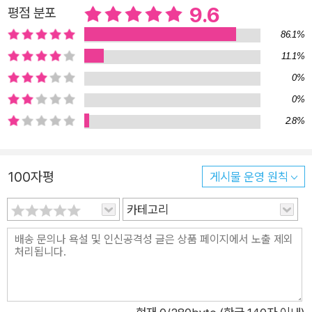
기 직전의 그 순간에서 다시 시작한다. 전반부에 이르러 마침내
9.6
평점 분포
그 모든 사건의 전말이 낱낱이 밝혀지며 이야기는 절정에 이르고,
86.1%
이야기는 누구도 예상치 못한 결말을 향해 나아가는데…….“이 이
11.1%
야기를 쓰지 않고서는 다른 작품을 쓰기 어렵겠다고 생각했
0%
다.”공주와 왕자는 행복하게 살았습니다, 라고 끝나는 이야기에
0%
도 우리는 ‘정말로?’ 하고 그다음을 묻는다. 충격적인 결말로 끝
2.8%
난 이야기라면, 질문은 더욱 집요하고 질겨질 수밖에 없다. 떨리
는 심장을 부여잡고 읽어 내린 작품 속 인물들의 안부가 너무나
궁금하기에.작가는 이야기를 탄생시키지만, 책은 작가의 손을 떠
100자평
게시물 운영 원칙
나 자기만의 운명을 살아간다. 이야기가 끝나도 작품 속 인물들의
삶이 계속된다면, 삶이 뿌리째 흔들리는 충격적인 사건에 휘말린
카테고리
그들은 그 후에 어떻게 되었을까? 이야기가 끝나고 3년, 독자들
은 여전히 소설 속 인물들을 떠나보내지 못했고, 작가는 그들을
떠올리며 종종 잠을 이루지 못했다. 『죽이고 싶은 아이』 속 인물
들에게 책임을 지지 않고서는 더는 앞으로 나아갈 수 없다는 걸
깨닫게 된 작가는 결국 “이 이야기를 쓰지 않고서는 다른 작품을