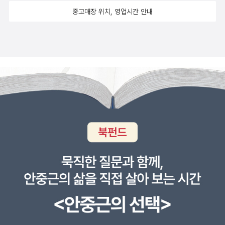
보겠다. 이게 현대인이 할 수 있는 최선의 윤리가 아닐까. 자신의
아리는 길(정책)부터 펴야 하고, 언제나 어린씨와 푸른씨 곁에서
중고매장 위치, 영업시간 안내
불안을 온몸으로 껴안을 수 있는 용기, 미래에 대한 헛된 약속에
일할 줄 알아야 한다고 봅니다. 그렇지만 아직 이런 일꾼이나 어
지금을 희생하지 않는 마음, 다시 말해서 성공이냐 실패냐를 떠나
른이 안 보여서 지난 뽑기에서는 ‘기호9번 어린씨’를 뽑으려고 종
지금 이 순간에 집중하는 태도. (『소설가의 일』, 50-51쪽)24.11.0
이에 적었어요. 다가오는 새뽑기가 있고, 군수와 교육감을 뽑을
5.「난주의 바다 앞에서」 읽기. 황사영의 아내 정난주의 이야기와
텐데, 그때에는 ‘기호7번 푸른씨’를 종이에 척척 적어서 내려고
손은정이 아닌 손유미의 이야기가 겹쳐진다. 「이토록 평범한 미
합니다. 이곳 세빛중학교 여러분을 비롯해서 모든 어린이와 푸름
래」와 주제가 겹쳐져 보이기도 하고. 어떻게든 살아야 한다, 비에
이를 헤아리는 길잡이가 태어나기를 바라는 마음입니다.” 내가
도 지지 않고 KO 당하기 직전까지 버티고 버티며. 미야자와 겐지
뽑는 종이(투표종이)는 빈종이(무효표)가 아니다. 꿈종이에 씨앗
의 「목련」 이야기가 어려웠는데, ‘부처의 선’이란 무엇인가 골몰
종이를 그린다. 내가 종이에 적는 글은 ‘문학’이나 ‘시’나 ‘창작’이
했지만 결론을 내리진 못했다. 『죽이고 싶은 아이』 재독. 2편을
아니다. ‘예술’도 아니고 ‘사전집필’도 아니다. 오직 우리 살림살
읽기 위한 복습의 느낌으로 읽었다. 작년 겨울에 읽었던데 두 인
이를 숲빛으로 풀어서 사랑으로 그리는 꿈씨앗 한 톨이고, 푸른씨
물의 이름부터 가물가물한 이 기억력... 서은과 주연을 둘러싼 인
앗 두 톨이며, 사랑씨앗 석 톨에, 마음씨앗 넉 톨이다. 2025.10.2
물들의 말들에서 매정하고 무서운 세상의 민낯이 보여 종종 서늘
9.ㅍㄹㄴ글 : 숲노래·파란놀(최종규). 낱말책을 쓴다. 《풀꽃나무
해지는 느낌은 예나 지금이나 비슷하다. 억울한 사연이 있는 것처
들숲노래 동시 따라쓰기》, 《새로 쓰는 말밑 꾸러미 사전》, 《미래
럼 보이는 인물이 있고 한껏 그에게 몰입시키다 반전에 반전을 마
세대를 위한 우리말과 문해력》, 《들꽃내음 따라 걷다가 작은책집
지막에 남겨두는 이꽃님 작가의 스타일은 여기서 출발한 건지도