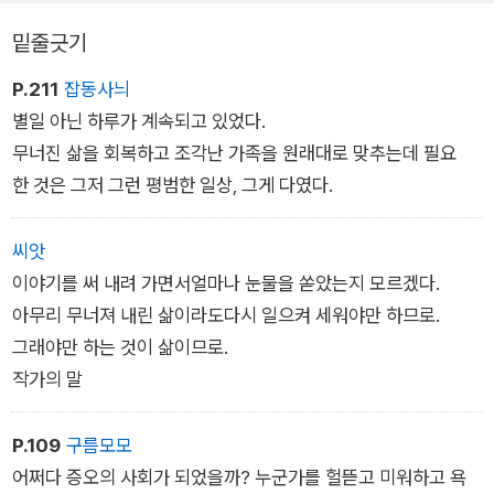
밑줄긋기
『죽이고 싶은 아이』가 극적인 반전과 간결하고 힘 있는 문장 그리
P.211
잡동사늬
고 그 안에 자리한 뜨거운 문제의식으로 십 대 독자들의 열렬한
별일 아닌 하루가 계속되고 있었다.
공감을 불러일으켰다면, 이 책은 전편 못지않은 이꽃님 작가 특유
무너진 삶을 회복하고 조각난 가족을 원래대로 맞추는데 필요
의 명료한 시선과 긴장감 넘치는 스토리로 드라마틱한 사건과 인
한 것은 그저 그런 평범한 일상, 그게 다였다.
물들의 깊어진 내면을 한층 더 치밀하게 담아냈다.
씨앗
학교에서 사망 사건이 일어나고 17세 소녀가 친구를 죽인 유력한
이야기를 써 내려 가면서얼마나 눈물을 쏟았는지 모르겠다.
용의자로 지목된다. 숨 가쁜 진실 공방을 이어가던 사건은 반전에
아무리 무너져 내린 삶이라도다시 일으켜 세워야만 하므로.
반전을 거듭하다 뜻밖의 국면을 맞닥뜨리고, 결국 『죽이고 싶은
그래야만 하는 것이 삶이므로.
아이는』 소름 돋는 결말로 종결을 맞이한다. 팩트의 절벽 끝에 남
작가의 말
겨진 독자들이 간절히 후속권을 요청한 이유가 여기에 있다.
『죽이고 싶은 아이 2』는 모든 진실이 드러나기 직전의 그 순간에
P.109
구름모모
서 다시 시작한다. 전반부에 이르러 마침내 그 모든 사건의 전말
어쩌다 증오의 사회가 되었을까? 누군가를 헐뜯고 미워하고 욕