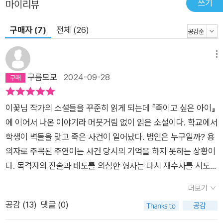
쓰기
마이리뷰
구매자 (7)
전체 (26)
메뉴
구름모모
2024-09-28
이꽃님 작가의 소설들을 꾸준히 읽게 되는데 『죽이고 싶은 아이』
에 이어서 나온 이야기라 머뭇거림 없이 읽은 소설이다. 학교에서
학생이 벽돌을 맞고 죽은 사건이 일어났다. 범인은 누구일까? 용
의자로 주목된 주연이는 사건 당시의 기억을 하지 못하는 상황이
다. 목격자의 진술과 태도를 의심한 형사는 다시 재수사를 시도하
게 되면서 우연히 촬영된 영상을 바탕으로 진범이 누구인지 알아
더보기
내게 된다. ​​주연의 아버지는 과잉수사라고 소송을 준비하게 되지
공감 (
13
)
댓글 (0)
만 사회는 무죄인 주연을 여전히 죄인 취급하고 비난을 멈추지 않