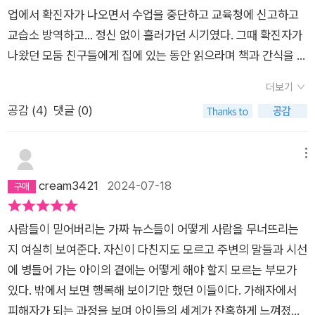
엄마에게도 미안함을 표현한다. 심지어 남편에게도 자기 딸을 지
물들이 주연에게 필요한 걸 알아보고 담담히 채워준다.베스트셀
흥미진진했다. 그러나 나는 종종 눈물을 닦으며 숨고르기를 해야
업에서 확진자가 나오면서 수업을 중단하고 교육청에 신고하고
키고자 의사를 분명하게 표명한다. 심리치료를 받는 것까지도 거
러 소설 <죽이고 싶은 아이>의 후속편 <죽이고 싶은 아이 2>는
했다. 그렇지 않으면 대성통곡을 할 것 같았기 때문이다. 책을 다
교습소 방역하고... 정신 없이 흘러가던 시기였다. 그때 확진자가
침없이 노력하면서 무너져내린 가족을 회복시키고자 의지를 드
사건 이후 남겨진 사람들에 관한 이야기를 그린다. 미스터리 소설
읽은 후에 ‘비로소 이야기가 완결 되었다’고 느꼈다. 아이들이 그
나왔던 모둠 친구들에게 집에 있는 동안 읽으라며 책과 간식을 사
러낸다. ​​무시당하지 않고자 노력한 주연의 아버지가 있다. 반대한
을 읽고 나면 사건의 범인을 찾는 것도 중요하지만 사건으로 인해
토록 궁금해 하던 것들이 밝혀졌으므로. 그리고 ‘조리사 할머
서 집 현관문에다 매달아 놓고 왔던 기억이 있다. 그래서 이야기
결혼을 성공적으로 살고자 노력한 주연의 엄마도 주연의 상황을
피해를 입은 사람들을 돌보는 일 또한 중요하지 않은가 하는 생각
더보기
니’와 ‘미친년(고3언니)’과 ‘슈퍼 아줌마’에게 진심으로 감사했다.
자체도 재미있지만 우리들에게는 잊지 못할 추억이 있다. 초6이
지켜보면서 서서히 변화되기 시작한다. 닮고 싶지 않은 자기 아버
을 하게 되는데, <죽이고 싶은 아이 2>가 바로 그 후자에 해당한
공감 (
4
)
댓글 (0)
세상은 이런 분들 덕분에 망하지 않는 거니까. 마지막으로 강연
었던 아이들이 이제 중3이 되었다... 그 아이들에게 [죽이고 싶은
지의 모습이 자기에게서 드러나려는 순간 후회한 주연의 아버지
다. 이 소설에서 사건으로 인해 피해를 입은 사람은 서은과 서은
장에서 이꽃님 작가에게 질문해준 중학생에게 감사한다. 그는 작
아이2]가 나왔다고 하자 다들 그때의 기억을 소환하며 너도나도
의 모습도 있다. 늦지 않도록 다시 되돌릴 수 있는 자구책들이 하
의 유일한 가족인 엄마만이 아니다. 친구를 잃은 주연도, 주연의
가에게 “작가의 말에 보니 ‘작가는 인물에 책임을 져야 한다고 배
2권을 궁금해했다. 마지막에 범인을 알게된 충격, 그 이후는 상상
메뉴
나둘씩 드러나면서 주연의 가족들에게는 희망이 보이기 시작한
부모도, 사건이 발생한 학교의 학생들과 교사들, 이웃 주민들
웠다’라고 쓰여 있던데 정말로 작가님은 책 속의 인물에게 책임을
으로만 잠재웠었는데 2권이 나왔으니 다들 뒷이야기를 관심가질
cream3421
2024-07-18
다. 성공만을 향하는 아버지와 명품을 자랑하고 치맛바람과 입바
도 크기의 차이는 있을지언정 사건 때문에 일상이 흔들리는 피해
졌다고 생각하세요?”라고 질문했다. 그 친구 덕분에 이 책이 세
수밖에...작가님의 말처럼 2권은 소문이 한 인간의 삶을 어떻게
람이 셴 주연 어머니가 무너지면서 다시 노력하는 움직임들로 희
를 입었다. 이런 상황에서 가장 쉽고 빠르게 느낄 수 있는 감정이
상에 나올 수 있었다. 청소년의 언어와 심리, 이기적인 어른들의
만들어 가는지, 어떻게 아픔을 치유해 가는지에 대한 이야기였다.
망을 주는 소설이다. ​​서은이도 주연이가 살았으면 하는 바램을 표
당황, 짜증, 분노 등인데, 사람들은 이를 유력 용의자로 지목된 주
사람들이 믿어버리는 가짜 뉴스들이 어떻게 사람을 무너뜨리는
세상, 그 안에서도 균형을 맞추려고 노력하는 반짝이는 마음들을
인물에 대한 책임감으로 집필을 하게 되었다던 작가님의 마음이
명한다. 작은 입모양의 말이 무엇이었는지도 작품에서 전해진다.
연에게 주로 쏟는다. 주연도 가장 친한 친구를 잃은 피해자라는
지 여실히 보여준다. 자신이 다친지도 모르고 주변의 말들과 시선
담은 소설, 『죽이고 싶은 아이2』를 추천한다. 덧) 『죽이고 싶은
읽는 내내 잘 느껴졌다.역시 이꽃님 작가의 글답게 막힘 없이 술
더불어 서은이 엄마가 딸의 죽음으로 자살을 시도하고자 할 때 주
사실은 아랑곳하지 않고 주연을 욕받이로 대한다.그렇게 비난하
에 병들어 가는 아이의 곁에는 어떻게 해야 할지 모르는 부모가
아이』 1편을 읽고, 읽으셔야....
술 잘 읽혔다. 중간중간 입말도 살아있고 순식간에 한 권을 훅 읽
연이가 집을 찾아오면서 시도를 멈추게 한 것도 암시적이다. 서은
고 비난받고, 상처 주고 상처받는 상황이 계속되는 가운데, 몇몇
있다. 밖에서 보면 행복해 보이기만 했던 이들이다. 가해자에서
었다.주연과 서은의 엄마이 아픔을 함께 치유해 가는 이야기가 뻔
이는 더 이상 누구도 삶을 포기하는 것을 원하지 않았다. 살아야
사람들은 다수와 다른 행동을 한다. 주연에게 화를 내거나 욕하는
피해자가 되는 과정을 보며 아이들의 세계가 잔혹하게 느껴졌다.