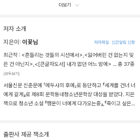
더보기
저자 소개
지은이:
이꽃님
저자파일
신간알림 신청
최근작 :
<흔들리는 것들의 시선에서>
,
<잃어버린 건 없는지 잊
은 건 아닌지>
,
<[큰글자도서] 내가 없던 어느 밤에>
… 총 37종
(모두보기)
서울신문 신춘문예 「메두사의 후예」로 등단하고 『세계를 건너 너
에게 갈게』로 제8회 문학동네청소년문학상 대상을 받았다. 지은
책으로 청소년 소설 『행운이 너에게 다가오는중』,『죽이고 싶은
아이』,『죽이고 싶은 아이2』,『당연하게도 나는 너를』,『여름을 한
입 베어 물었더니』,『내가 없던 어느 밤에』,『잃어버린 건 없는지
잊은 건 아닌지』등이 있다.
출판사 제공 책소개