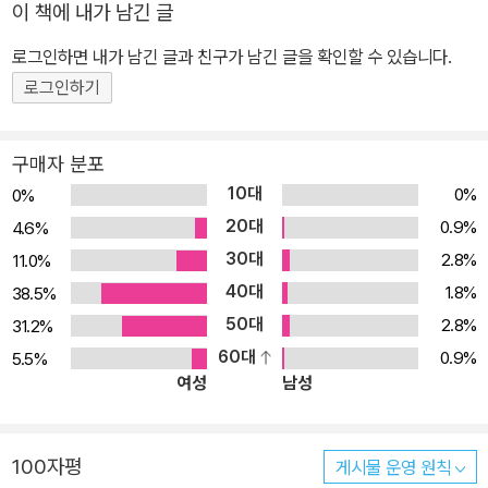
이 책에 내가 남긴 글
이 어른들에게 갖는 불만과 바라는 점, 진짜 고민을 알게 되었다고 한
로그인하면 내가 남긴 글과 친구가 남긴 글을 확인할 수 있습니다.
다. 여러 상담과 강연을 통해 어떻게 하면 청소년들이 비폭력 대화를
이해하고, 필요로 하고, 실천하게 되는지, 그리고 어떤 변화를 겪게 되
로그인하기
는지 『청소년을 위한 비폭력 대화』에 담았다. 출간 뒤 10년. 저자는
여전히 여러 현장에서 다양한 독자를 상대로 비폭력 대화를 알리고
구매자 분포
있고, 그 결과 10년 전에는 담지 못했던, 현재 우리 청소년들에게 꼭
10대
0%
0%
필요한 주제인 ‘자존감’ 파트를 보강하여 개정증보판을 출간하게 되
20대
0.9%
4.6%
었다. 관찰/느낌/필요/부탁 누구나 쉽게 바로 지금 시작할 수 있는, 비
30대
2.8%
11.0%
폭력 대화 누구나 자기가 ‘진짜로’ 원하는 것이 무엇인지 깨닫고 ‘제대
40대
1.8%
38.5%
로’ 표현하기란 쉽지 않다. 실상 우리 주위에서 벌어지는 대부분의 오
50대
2.8%
31.2%
해와 갈등이 자기 생각이나 감정을 제대로 표현하지 못해서 벌어지는
60대
0.9%
5.5%
일이라고 해도 과언이 아닐 정도로 성숙한 대화법은 중요하다. 비폭
여성
남성
력 대화는, 바로 이런 갈등 상황에서 자기 의사를 제대로 전달하고 다
른 이의 말에 귀를 기울이면서 공감 지점을 찾는 과정이라고 할 수 있
다. 이 책 『청소년을 위한 비폭력 대화』는 비난이나 평가 없이 관찰하
100자평
게시물 운영 원칙
고, 나와 상대방의 필요와 느낌을 들여다보고, 그것을 제대로 표현하