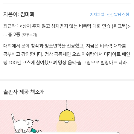
『어린이를 위한 비폭력 대화』 『선생님을 위한 비폭력 대화』가 있습니
지은이:
김미화
저자파일
신간알림 신청
다.
최근작 :
<상처 주지 않고 상처받지 않는 비폭력 대화 연습 (워크북)>
… 총 2종
(모두보기)
대학에서 문예 창작과 청소년학을 전공했고, 지금은 비폭력 대화를
공부하고 강의합니다. 명상 공동체인 오쇼 아쉬람에서 미라아트 페인
팅 100일 코스에 참여했으며 명상·음악·춤·그림으로 힐링아트 테라
피를 진행하고 있습니다.
출판사 제공 책소개