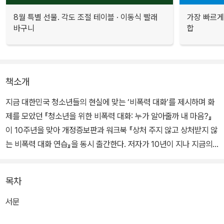
8월 특별 선물. 각도 조절 테이블 · 이동식 빨래
가장 빠르게
바구니
합
책소개
지금 대한민국 청소년들의 현실에 맞는 ‘비폭력 대화’를 제시하며 화
제를 모았던 『청소년을 위한 비폭력 대화: 누가 알아줄까 내 마음?』
이 10주년을 맞아 개정증보판과 워크북 『상처 주지 않고 상처받지 않
는 비폭력 대화 연습』을 동시 출간한다. 저자가 10년이 지나 지금의
청소년과 더 이야기 나누고 싶은 주제인 ‘자존감’ 파트를 추가한 본권
에 맞춰 워크북에도 스스로를 존중하고 긍정하는 경험을 선사하는 활
목차
동을 알려준다.
서문
이 책은 ‘나’에서 시작해 ‘나’로 끝나는 비폭력 대화의 첫걸음을 함께