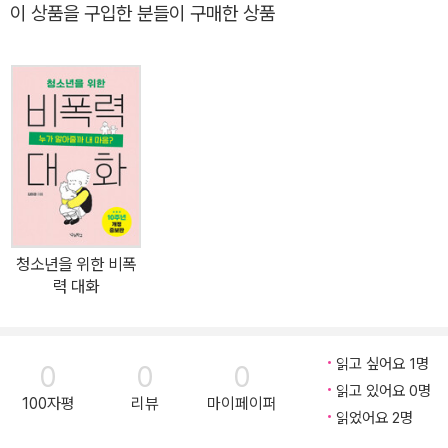
이 상품을 구입한 분들이 구매한 상품
다. 시작 활동으로 마음을 열고, 관찰/느낌/욕구/부탁으로 이어지는
비폭력 대화의 단계를 체득할 수 있는 본 활동을 진행한 뒤, 명상과 호
흡 등 스스로를 되돌아보는 마무리 활동으로 이어지는 한 교시, 한 교
시의 수업을 따라가다 보면 어느새 ‘나’를 더 깊이 이해하게 될 것이
다. 청소년 독자들이 읽고, 직접 실천하며 학교와 가정에서 변화를 경
험한 『청소년을 위한 비폭력 대화』 출간 당시 ‘상처받은 십 대들을 위
한 치유와 공감의 대화’라는 주제로, 우리 현실에 맞는 ‘비폭력 대화’
방법을 제시하며 화제를 모았던 『청소년을 위한 비폭력 대화: 누가 알
아줄까 내 마음?』이 10주년을 맞이해 개정증보판을 출간했다. 이 책
청소년을 위한 비폭
은 다양한 교육 현장에서 청소년은 물론, 교사와 학부모, 교육 관련자
력 대화
들에게 비폭력 대화에 대한 공감과 이해를 끌어내며 10년간 청소년
분야 장기 스테디셀러로 꾸준히 사랑받아 왔다. 저자는 30년 가까이
국어 교사로 지내며 학교 폭력, 왕따, 학업 스트레스로 인해 지치고 상
읽고 싶어요 1명
0
0
0
처받은 청소년의 마음에 다가가고자 상담 전문 교사 1급 자격증을 취
읽고 있어요 0명
100자평
리뷰
마이페이퍼
득한 뒤 비폭력 대화 지도자 과정을 수료했다. 본격적으로 전국의 다
읽었어요 2명
양한 교육 현장에서 학생들을 만나 비폭력 대화를 알리면서 청소년들