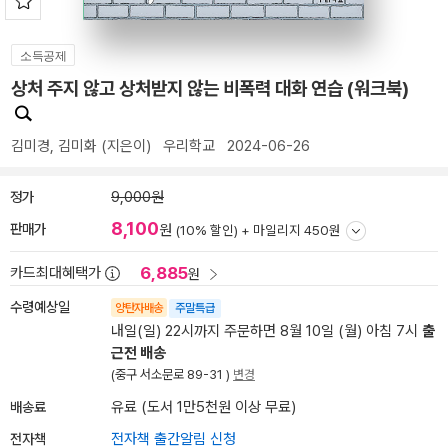
소득공제
상처 주지 않고 상처받지 않는 비폭력 대화 연습 (워크북)
김미경
,
김미화
(지은이)
우리학교
2024-06-26
정가
9,000원
8,100
판매가
원
(10% 할인) +
마일리지 450원
6,885
카드최대혜택가
원
수령예상일
양탄자배송
주말특급
내일(일) 22시까지 주문하면 8월 10일 (월) 아침 7시
출
근전 배송
(중구 서소문로 89-31 )
변경
배송료
유료 (도서 1만5천원 이상 무료)
전자책
전자책 출간알림 신청