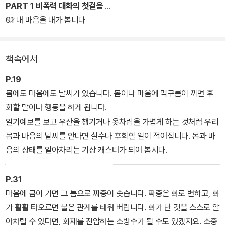
한다. 독자는 워크북을 통해 본권에서 다루는 비폭력 대화 이론과 문
PART 1 비폭력 대화의 첫걸음
제들을 직접 활동을 통해 이해하고 실천하며 판단과 평가 없는 말하
01 내 마음을 내가 봅니다
기를 연습할 수 있다. 힐링아트 테라피를 진행하고 있는 김미화가 공
동 집필하며 천 번이 넘는 강연에서 실질적인 변화를 만들어 낸 김미
책속에서
경의 비폭력 대화 연습에 다양하고 새로운 방식으로 몸을 움직이는
활동이 더해져 십 대가 더욱 즐겁게 참여할 수 있는 워크북이 완성되
P.19
었다.
몸에도 마음에도 날씨가 있습니다. 몸이나 마음에 먹구름이 끼면 후
회할 말이나 행동을 하게 됩니다.
판단과 평가 없는 관찰, 말하지 않으면 모르는 느낌, 찾아야만 알 수
일기예보를 보고 우산을 챙기거나 옷차림을 가볍게 하는 것처럼 우리
있는 욕구, 강요 없는 부탁까지. 갈등, 화, 걱정, 사랑을 대하고 공감과
몸과 마음의 날씨를 안다면 실수나 후회할 일이 적어집니다. 몸과 마
감사로 삶을 풍요롭고 평화롭게 만드는 비폭력 대화를 오늘부터 연습
음의 상태를 알아차리는 기상 캐스터가 되어 봅시다.
해 보자.
P.31
마음에 금이 가면 그 틈으로 짜증이 솟습니다. 짜증은 화로 변하고, 화
가 활활 타오르면 불은 관계를 태워 버립니다. 화가 난 것을 스스로 알
아차릴 수 있다면, 화재를 진압하는 소방수가 될 수도 있겠지요. 소중