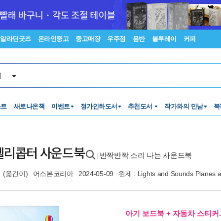
알라딘굿즈
온라인중고
중고매장
우주점
음반
블루레이
커피
서
스트
새로나온책
이벤트
정가인하도서
추천도서
작가와의 만남
북
헬리콥터 사운드북
반짝반짝 소리 나는 사운드북
|
혜
(옮긴이)
어스본코리아
2024-05-09
원제 : Lights and Sounds Planes a
아기 보드북 + 자동차 스티커