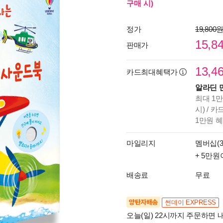
구매 시)
정가
19,800
15,8
판매가
13,4
카드최대혜택가
알라딘 
최대 1만
시) / 
1만원 
마일리지
멤버십(3
+ 5만원
배송료
무료
양탄자배송
썬데이 EXPRESS
오늘(일) 22시까지 주문하면 내