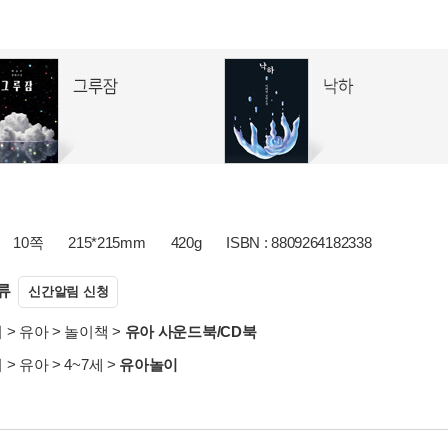
10쪽
215*215mm
420g
ISBN : 8809264182338
류
신간알림 신청
서
>
유아
>
놀이책
>
유아 사운드북/CD북
서
>
유아
>
4~7세
>
유아놀이