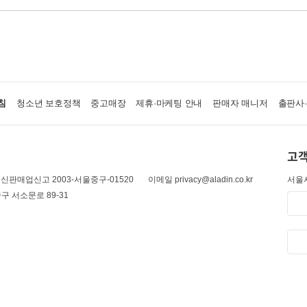
침
청소년 보호정책
중고매장
제휴·마케팅 안내
판매자 매니저
출판사
고객
신판매업신고 2003-서울중구-01520
이메일 privacy@aladin.co.kr
서울시
구 서소문로 89-31