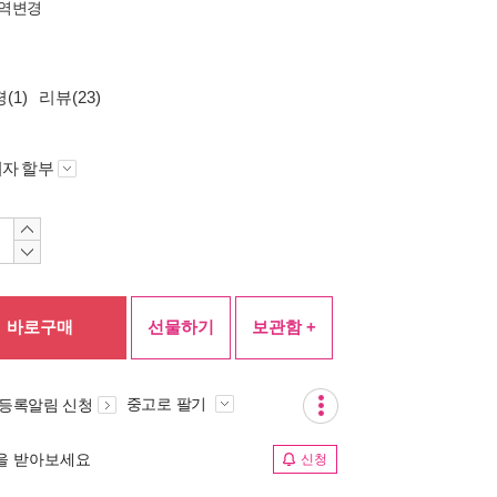
역변경
(1)
리뷰(23)
자 할부
바로구매
선물하기
보관함 +
중고로 팔기
 등록알림 신청
림을 받아보세요
신청