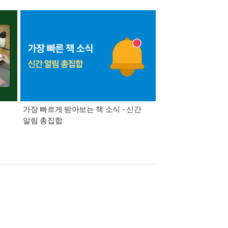
가장 빠르게 받아보는 책 소식 - 신간
경기컬처패스 1만원 
알림 총집합