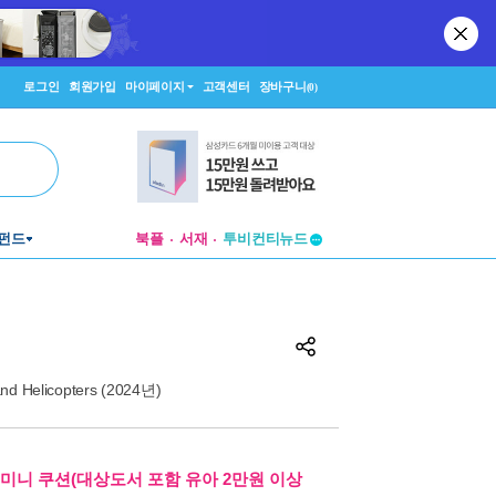
로그인
회원가입
마이페이지
고객센터
장바구니
(0)
투비컨티뉴드
펀드
북플
서재
창작플랫폼
투비컨티뉴드
nd Helicopters (2024년)
.미니 쿠션(대상도서 포함 유아 2만원 이상