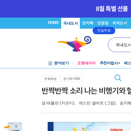
HOME
전자책
만권당
외국도서
국내도서
첫달무료
국내도
분야보기
오뒷세이아
추천마법사
베
무료배송
정가제 FREE
반짝반짝 소리 나는 비행기와 
샘 태플린
(지은이),
캐스린 셀버트
(그림),
송지