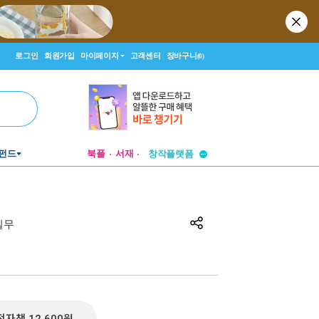
로그인
회원가입
마이페이지
고객센터
장바구니
(0)
투비컨티뉴드
펀드
북플
서재
창작플랫폼
투비컨티뉴드
실무