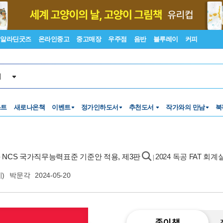
알라딘굿즈
온라인중고
중고매장
우주점
음반
블루레이
커피
서
스트
새로나온책
이벤트
정가인하도서
추천도서
작가와의 만남
북
- NCS 국가직무능력표준 기준안 적용, 제3판
2024 독공 FAT 회계
|
)
박문각
2024-05-20
종이책