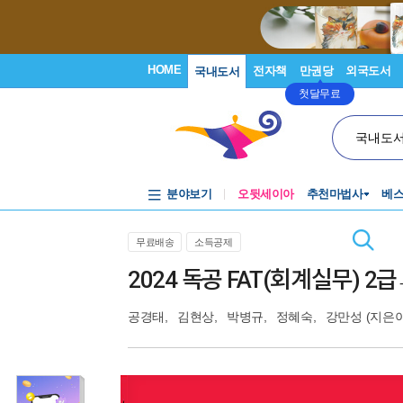
HOME
전자책
만권당
외국도서
국내도서
첫달무료
국내도
분야보기
오뒷세이아
추천마법사
베
무료배송
소득공제
2024 독공 FAT(회계실무) 2급
공경태
,
김현상
,
박병규
,
정혜숙
,
강만성
(지은이