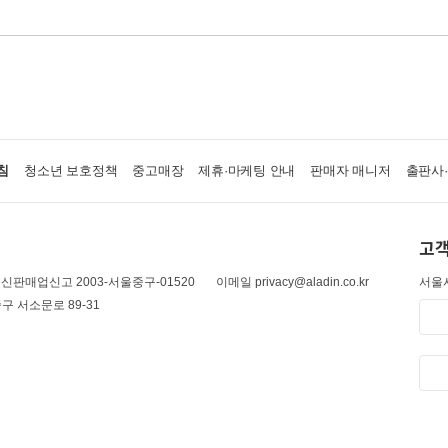
침
청소년 보호정책
중고매장
제휴·마케팅 안내
판매자 매니저
출판사
고객
신판매업신고 2003-서울중구-01520
이메일 privacy@aladin.co.kr
서울시
구 서소문로 89-31