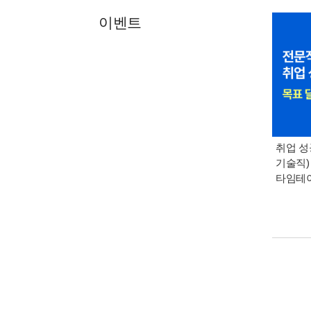
이벤트
취업 성
기술직)
타임테