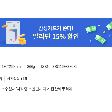
190*260mm
866g
ISBN : 9791169878081
류
신간알림 신청
서
>
수험서/자격증
>
민간자격
>
전산세무회계