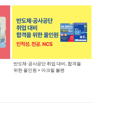
반도체·공사공단 취업 대비, 합격을
대기업·공기업·공무
위한 올인원 + 아크릴 볼펜
맞춤 추천 교재 + 워