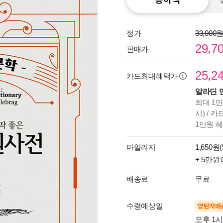
정가
33,000
29,7
판매가
25,2
카드최대혜택가
알라딘 
최대 1만
시) / 
1만원 
마일리지
1,650원(
+ 5만원
배송료
무료
수령예상일
양탄자배
오후 1