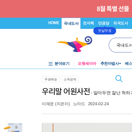
HOME
전자책
만권당
외국도서
국내도서
첫달무료
국내도
분야보기
오뒷세이아
추천마법사
베
무료배송
소득공제
우리말 어원사전
- 알아두면 잘난 척하
이재운
(지은이)
노마드
2024-02-24