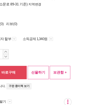
소문로 89-31 기준)
지역변경
0)
리뷰(0)
자 할부
소득공제 1,340원
바로구매
선물하기
보관함 +
니다.
구판 종이책 보기
 팔기