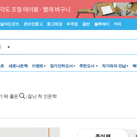
알라딘굿즈
온라인중고
중고매장
우주점
음반
블루레이
커피
서
스트
새로나온책
이벤트
정가인하도서
추천도서
작가와의 만남
북
기 딱 좋은
잘난 척 인문학
|
종이책