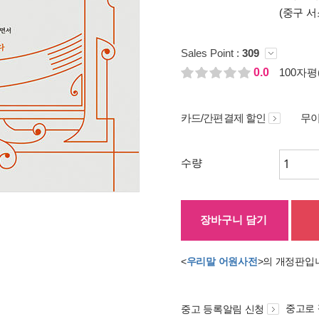
(중구 서
Sales Point :
309
0.0
100자평(
카드/간편결제 할인
무이
수량
장바구니 담기
<
우리말 어원사전
>의 개정판입
중고로
중고 등록알림 신청