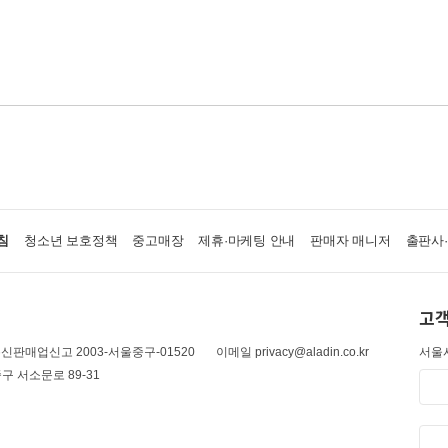
침
청소년 보호정책
중고매장
제휴·마케팅 안내
판매자 매니저
출판사
고객
신판매업신고 2003-서울중구-01520
이메일 privacy@aladin.co.kr
서울시
구 서소문로 89-31