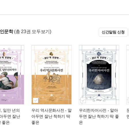
 인문학
(총 23권 모두보기)
신간알림 신청
, 일만 년의
우리 역사문화사전
- 알
우리한자어사전
- 알아
알아두면 잘난
아두면 잘난 척하기 딱
두면 잘난 척하기 딱 좋
딱 좋은
좋은
은