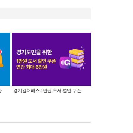
간
경기컬처패스 1만원 도서 할인 쿠폰
삼성카드가 쏜다! 알라