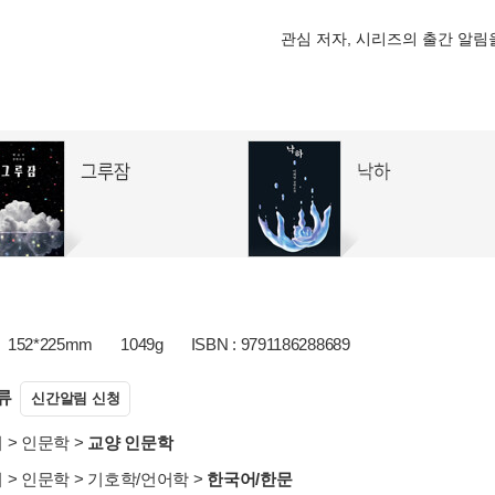
관심 저자, 시리즈의 출간 알
152*225mm
1049g
ISBN : 9791186288689
류
신간알림 신청
서
>
인문학
>
교양 인문학
서
>
인문학
>
기호학/언어학
>
한국어/한문