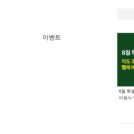
이벤트
8월 특
이동식 