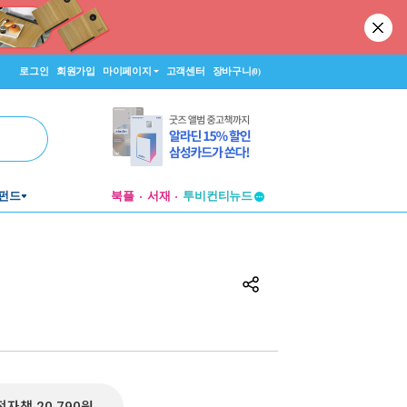
로그인
회원가입
마이페이지
고객센터
장바구니
(0)
투비컨티뉴드
펀드
북플
서재
창작플랫폼
투비컨티뉴드