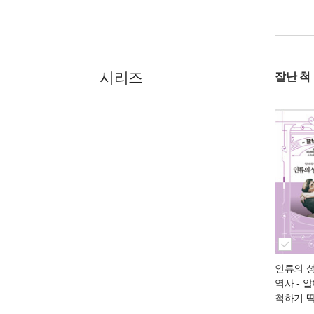
시리즈
잘난 척
인류의 성
역사
- 
척하기 