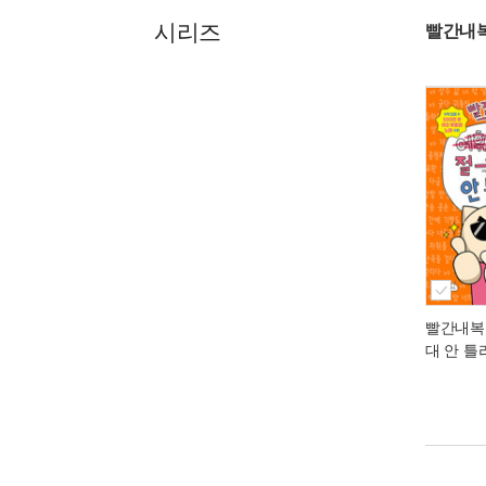
시리즈
빨간내
빨간내복
대 안 틀