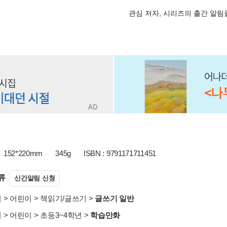
관심 저자, 시리즈의 출간 알
152*220mm
345g
ISBN : 9791171711451
류
신간알림 신청
서
>
어린이
>
책읽기/글쓰기
>
글쓰기 일반
서
>
어린이
>
초등3~4학년
>
학습만화