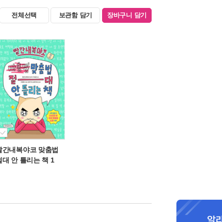
전체선택
보관함 담기
장바구니 담기
빨간내복야코 맞춤법
절대 안 틀리는 책 1