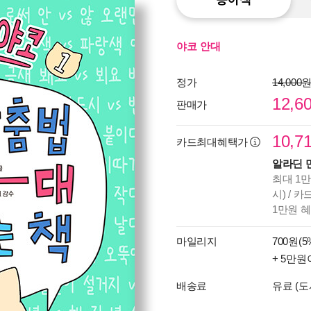
야코 안대
정가
14,000
12,6
판매가
10,7
카드최대혜택가
알라딘 
최대 1만
시) / 
1만원 
마일리지
700원(5
+ 5만원
배송료
유료 (도