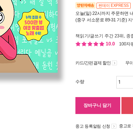
양탄자배송
썬데이 EXPRESS
오늘(일) 22시까지 주문하면 내
(중구 서소문로 89-31 기준)
지
책읽기/글쓰기 주간 23위
, 종
10.0
100자평
카드/간편결제 할인
무이
수량
장바구니 담기
중고로
중고 등록알림 신청