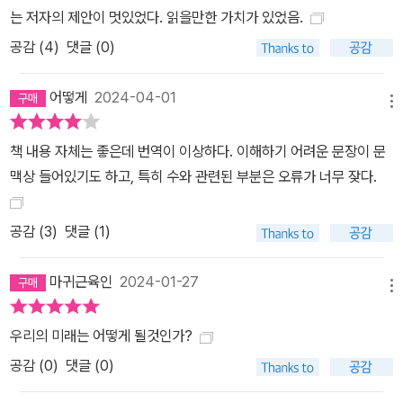
는 저자의 제안이 멋있었다. 읽을만한 가치가 있었음.
과 이로 인해 뒤바뀔 인류의 미래, 우리는 어떤 선택을 할 것인가?
공감 (
4
)
댓글 (0)
《더 커밍 웨이브》에서 그 해답을 함께 찾아본다. 이 책의 주요 내용
이 책의 1부에서는 수천 년에 걸쳐 발전해 온 기술의 오랜 역사와 기
어떻게
2024-04-01
술 변화의 물결이 어떻게 확산되는지 살펴본다. 무엇이 기술의 원동
메뉴
력일까? 무엇이 기술을 보편적인 것으로 만들까? 더불어 우리는 새
로운 기술을 의식적으로 거부한 사회가 있었는지도 살펴본다. 2부에
책 내용 자체는 좋은데 번역이 이상하다. 이해하기 어려운 문장이 문
서는 다가오는 물결에 대해 자세히 살펴본다. 그 물결의 중심에는 엄
맥상 들어있기도 하고, 특히 수와 관련된 부분은 오류가 너무 잦다.
청난 잠재력과 힘, 위험성을 지닌 두 가지 범용 기술, 즉 인공 지능과
합성 생물학이 자리하고 있다. 두 기술이 미칠 영향은 오래전부터 예
공감 (
3
)
댓글 (1)
견돼 왔지만, 그 파급력은 여전히 과소평가되는 경우가 많다. 이 두 기
술을 중심으로 로봇 공학과 양자 컴퓨팅과 같은 여러 관련 기술이 복
마귀근육인
2024-01-27
메뉴
잡하고 격동적인 방식으로 발전할 것이다. 여기에서는 관련 기술들이
어떻게 등장했고 어떠한 기능을 수행할 수 있는지 살펴볼 뿐만 아니
우리의 미래는 어떻게 될것인가?
라 그 기술들을 억제하기가 왜 그렇게 어려운지 그 이유에 대해서도
공감 (
0
)
댓글 (0)
함께 살펴본다. 3부에서는 억제되지 않은 기술의 물결이 불러올 거대
한 권력 재분배의 정치적 함의를 살펴본다. 현재 정치 질서의 근간이