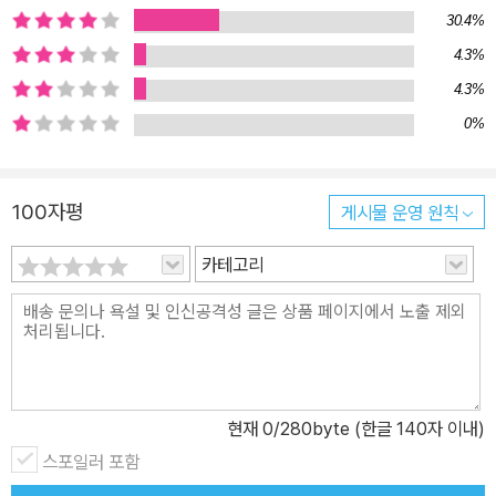
30.4%
제할 수 있는가?” 저자 무스타파 술레이만은 이 책을 통해 AI의 발전
4.3%
이 가까운 미래, 인류에 대한 새로운 정의를 내릴 것이라고 말한다. 그
는 불과 바퀴, 전기의 발명이 인류 역사의 궤적을 완전히 바꾸었듯이
4.3%
AI가 그러한 역할을 하게 되고, 이로 인해 우리는 인류라는 종의 역사
0%
에서 가장 중요한 문턱에 서게 될 것이라고 주장한다. 즉 새로운 물결
(wave)을 맞이하게 된다는 것이다. 그는 다가오는 물결의 고유한 특
100자평
게시물 운영 원칙
징으로 비대칭성, 초진화성, 만능성, 자율성을 들면서 특히 만능성, 즉
옴니유즈(omni-use technology)라 명명한 어디에나 쓸 수 있는
카테고리
범용성을 강조한다. AI는 ‘새로운 전기’이며 우리의 일상생활 깊숙이
침투해 로봇, 생물학, 화학 등 다양한 분야와 결합해 해당 산업의 발전
을 이끌 것이라고 예측한다. 또한 양자 컴퓨팅과 같은 분야가 AI의 발
전을 돕고 또 AI가 이들을 도와 한 단계 도약하는 선순환 구조에 이를
것이라고 전망하고 있다. 이로 인해 AI와 관련 산업은 급속도로, 그리
현재
0
/280byte (한글 140자 이내)
고 광범위하에 발전하고 기존에 존재하지 않던 새로운 생물을 만들거
나 관련 기능을 변형하는 합성 생물학이 함께 발전하면서 인간에 대
스포일러 포함
한 정의를 새롭게 내리게 된다는 것이다. 피할 수 없는 미래, 억제가