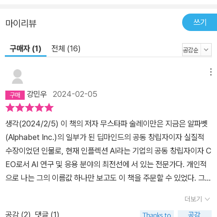
자 기술 억제의 가장 중요한 주체는 바로 국민 국가다. 이미 위기에 흔
쓰기
마이리뷰
들리고 있는 국가는 새로운 형태의 폭력, 잘못된 정보의 홍수, 사라져
가는 일자리, 치명적인 사고 등 새로운 물결로 증폭된 일련의 충격으
구매자 (1)
전체 (16)
로 더 약화될 것이다. 더 나아가 그 물결은 중앙 집중화와 탈중앙화를
동시에 이끄는 일련의 지각변동을 일으킬 것이다. 이는 거대한 기업
메뉴
들을 새로 만들어 내고 권위주의를 강화하는 한편, 전통적인 사회 구
조 밖에서 살아가는 집단과 움직임에도 힘을 실어 줄 것이다. 국민 국
강민우
2024-02-05
가의 정교한 협상은 우리가 그와 같은 제도를 가장 필요로 할 때 엄청
난 압박을 받게 될 것이다. 결국 이러한 방식으로 우리는 딜레마에 빠
생각(2024/2/5) ​​이 책의 저자 무스타파 술레이만은 지금은 알파벳
지게 된다. 4부에서는 우리가 할 수 있는 일에 대한 논의로 넘어간다.
(Alphabet Inc.)의 일부가 된 딥마인드의 공동 창립자이자 실질적
기술을 억제하고 딜레마에서 벗어날 수 있는 가능성이 조금이라도 있
수장이었던 인물로, 현재 인플렉션 AI라는 기업의 공동 창립자이자 C
을까? 있다면 어떤 방법이 있을까? 이 섹션에서는 코드와 DNA 수준
EO로서 AI 연구 및 응용 분야의 최전선에 서 있는 전문가다. 개인적
에서 국제 조약 수준까지 10단계로 나눠 엄격하고 중첩된 제약 조건,
으로 나는 그의 이름값 하나만 보고도 이 책을 주문할 수 있었다. 그리
즉 억제를 위한 개략적인 계획을 수립하는 방법을 간략하게 설명한
고 책의 초반부부터 서슴없이 펼쳐지는 그의 묵직한 단언들은 다소
더보기
다.
충동적이었던 내 선택에 대한 의문을 5분도 채 안 되어 싹 씻구어버
공감 (
2
)
댓글 (1)