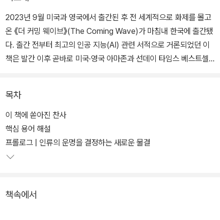
2023년 9월 미국과 영국에서 출간된 후 전 세계적으로 화제를 몰고
온 《더 커밍 웨이브》(The Coming Wave)가 마침내 한국에 출간됐
다. 출간 전부터 최고의 인공 지능(AI) 관련 서적으로 거론되었던 이
책은 발간 이후 곧바로 미국·영국 아마존과 선데이 타임스 베스트셀
러 1위(사회·기술 분야)에 랭크, 그 화제성을 입증했으며 파이낸셜 타
임스, 선데이 타임스, 이코노미스트, 블룸버그, CEO 매거진 등 각종
목차
미디어에서 ‘올해 최고의 책’으로 선정되었다.
이 책에 쏟아진 찬사
저자는 알파고 개발의 주역이자 세계 최고의 AI 기업 딥마인드와 인
핵심 용어 해설
플렉션 AI의 창립자 무스타파 술레이만으로 현재 진행 중인 AI 혁명
프롤로그 | 인류의 운명을 결정하는 새로운 물결
에 가장 가까이 있는 인물로 평가받고 있다. 그는 딥마인드를 10년 이
상 이끌면서 AI 리서치와 응용 프로그램에 있어 여러 지각변동을 일
으켰으며 딥 러닝이라는 혁신의 주역이었다. 알파고 개발 이후 구글
책속에서
에서 AI 제품 관리 부서의 부사장으로 일하면서 그의 팀과 함께 세계
에서 가장 강력한 대화용 AI 시스템인 람다(LaMDA)를 개발하기도