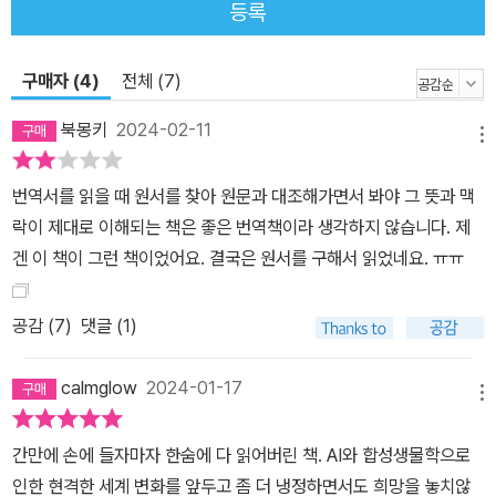
등록
가능해야 한다 저자가 우려하는 부분은 이러한 미래, 피할 수 없는 변
화를 우리가 어떻게 통제하고 억제할 수 있는가이다. 거대 기술 기업
구매자 (4)
전체 (7)
들은 물론 전 세계의 국가는 과거와 다름없이 사활을 걸고 AI 기술 개
발에 나설 수밖에 없다. 문제는 핵 무기와 달리 AI 기술은 범용적이고
북몽키
2024-02-11
메뉴
도 다양한 측면에서 활용할 수 있기 때문에 전통적인 방식으로는 규
제에 실패할 것이라는 데 있다. 저자는 과거 신기술에 반대했던 러다
번역서를 읽을 때 원서를 찾아 원문과 대조해가면서 봐야 그 뜻과 맥
이트 운동의 실패를 예로 들면서 AI 기술도 이와 같을 것이라 말하고
락이 제대로 이해되는 책은 좋은 번역책이라 생각하지 않습니다. 제
있다. 그는 AI 기술을 정부와 사회가 적절하게 관리하기 위해서는 반
겐 이 책이 그런 책이었어요. 결국은 원서를 구해서 읽었네요. ㅠㅠ
드시 ‘억제(containment)’가 가능해야 한다고 주장한다. AI를 일일
이 규제하기보다 AI를 적절하게 견제할 수 있는 각종 정책 즉 거버넌
공감 (
7
)
댓글 (1)
스, 지배구조, 그리고 억제할 수 있는 기술들을 다각도로 모색하고 갖
추자는 것이다. 이 책에는 AI가 지금까지 알고 있는 인류라는 종의 미
calmglow
2024-01-17
래를 바꿀 수도 있다는 우려와 함께 적절하게 통제하고 억제할 수 있
메뉴
다면 AI가 인류의 축복이 될 수 있을 것이라는 기대가 공존한다. 무엇
간만에 손에 들자마자 한숨에 다 읽어버린 책. AI와 합성생물학으로
보다 이 책이 지니고 있는 진정한 가치는 예측 가능한 미래와 그에 대
인한 현격한 세계 변화를 앞두고 좀 더 냉정하면서도 희망을 놓치않
한 적절히 대응할 수 있는 대안의 제시에 있다. 다가오는 거대한 물결