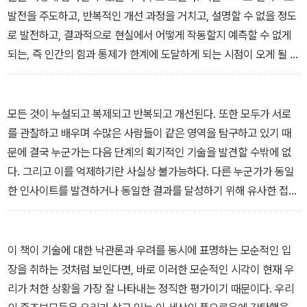
야 한다. - 〈1장 억제가 불가능하다〉 중에서
을 탐구하는 과정에서 발생할 수 있는 의도치 않은 결과는 어떤 것들
발전을 주도하고, 반복적인 개선 과정을 거치고, 설명할 수 없을 정도
이 있을까? 이러한 질문들은 21세기의 호모 테크놀로지쿠스에 대한
로 발전하고, 결과적으로 현실에서 어떻게 작동할지 예측할 수 없게
중요한 진실을 보여 준다. 역사 전반에 걸쳐 기술의 도전 과제는 기술
되는, 즉 인간의 힘과 통제가 한계에 도달하게 되는 시점이 오게 될 것
을 개발하고 그 힘을 발휘하는 데 있었다. 하지만 이제 그러한 역사적
이다. 앞으로 다가올 변화의 물결이 매우 극단적인 형태로 나타날 경
흐름이 바뀌었다. 오늘날 기술의 도전 과제는 기술이 발휘할 수 있는
우, 결국 인류는 먹이 사슬의 최상위 자리를 잃게 될 수도 있다. 호모
힘을 억제해 우리 인간과 지구에 계속 도움이 될 수 있도록 하는 데 있
테크놀로지쿠스는 결국 자신들이 만들어 낸 기술의 위협을 받게 될지
모든 것이 누설되고 복제되고 반복되고 개선된다. 또한 모두가 서로
다. 그러한 도전이 이제 결정적으로 확대되기 직전에 있다. - 〈3장 기
도 모른다. 진짜 문제는 그 물결이 다가오고 있는지 아닌지가 아니다.
를 관찰하고 배우며 수많은 사람들이 같은 영역을 탐구하고 있기 때
술 억제 문제〉 중에서
이미 그 물결이 형성되고 있는 것은 분명하기 때문이다. 잠재적 위험
문에 결국 누군가는 다음 단계의 획기적인 기술을 발견할 수밖에 없
을 감안할 때, 정말 중요한 문제는 그러한 위험을 어떻게 피할 수 있는
다. 그리고 이를 억제하기란 사실상 불가능하다. 다른 누군가가 동일
가이다. - 〈7장 다가오는 물결의 네 가지 특징〉 중에서
한 인사이트를 발견하거나 동일한 결과를 달성하기 위해 유사한 접근
방식을 찾아낼 것이기 때문이다. 사람들은 전략적 잠재력이나 수익,
명성 등을 위해 결코 그러한 노력을 멈추지 않을 것이다. 이것이 우리
가 새로운 물결을 거부하지 않는 이유다. 또 이것이 바로 새로운 물결
이 책이 기술에 대한 낙관론과 우려를 동시에 표명하는 모순적인 입
이 다가오는 이유이며, 그 물결을 억제하기 어려운 이유다. 기술은 이
장을 취하는 것처럼 보인다면, 바로 이러한 모순적인 시각이 현재 우
제 일상, 사회, 경제의 모든 측면에 영향을 미치는 필수 불가결한 대규
리가 처한 상황을 가장 잘 나타내는 정직한 평가이기 때문이다. 우리
모 시스템이 됐다. 기술이 없으면 아무것도 할 수가 없다. 확고하게 확