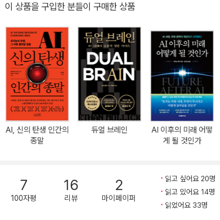
이 상품을 구입한 분들이 구매한 상품
EO 매거진 ★★★★★ 미국, 영국 아마존 베스트셀러 1위 (사회⋅기
술 분야) ★★★★★ 선데이 타임스 베스트셀러 1위 ★★★★★ S
ERI CEO 비즈니스 북클럽 선정 도서 2024 ★★★★★ 알파고 개
발, 딥마인드 창립, 전 세계 최정상 AI 전문가의 미래 예측 《더 커밍
웨이브》는 어떤 책인가? ‘기술, 권력 그리고 21세기 최고의 딜레
마’에 대한 이토록 경이로운 통찰! 2023년 9월 미국과 영국에서 출
간된 후 전 세계적으로 화제를 몰고 온 《더 커밍 웨이브》(The Comi
ng Wave)가 마침내 한국에 출간됐다. 출간 전부터 최고의 인공 지
능(AI) 관련 서적으로 거론되었던 이 책은 발간 이후 곧바로 미국‧영
AI, 신의 탄생 인간의
듀얼 브레인
AI 이후의 미래 어떻
국 아마존과 선데이 타임스 베스트셀러 1위(사회‧기술 분야)에 랭크,
종말
게 될 것인가
그 화제성을 입증했으며 파이낸셜 타임스, 선데이 타임스, 이코노미
스트, 블룸버그, CEO 매거진 등 각종 미디어에서 ‘올해 최고의 책’으
로 선정되었다. 이 책의 저자는 알파고 개발의 주역이자 세계 최고의
읽고 싶어요 20명
7
16
2
AI 기업 딥마인드와 인플렉션 AI의 창립자 무스타파 술레이만으로 현
읽고 있어요 14명
100자평
리뷰
마이페이퍼
재 진행 중인 AI 혁명에 가장 가까이 있는 인물로 평가받고 있다. 그는
읽었어요 33명
딥마인드를 10년 이상 이끌면서 AI 리서치와 응용 프로그램에 있어