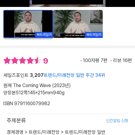
북트레일러
북트레일러
9
100자평 7편
리뷰 16편
세일즈포인트
3,207
트렌드/미래전망 일반 주간 34위
원제 The Coming Wave (2023년)
양장본
512쪽
145*215mm
940g
ISBN 9791160079982
주제분류
신간알림 신청
경제경영
>
트렌드/미래전망
>
트렌드/미래전망 일반