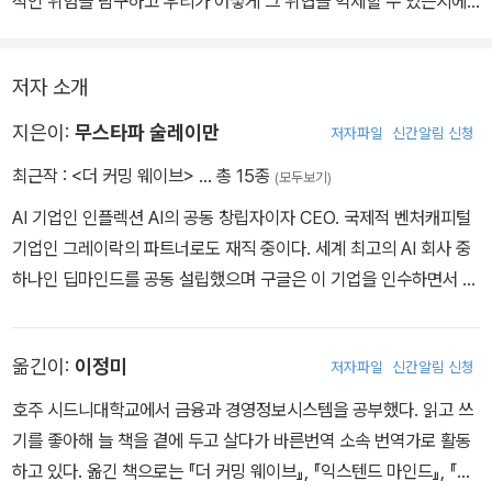
적인 위험을 탐구하고 우리가 어떻게 그 위협을 억제할 수 있는지에
대한 실질적인 해결책을 제공한다. 다가오는 기술의 물결은 인류에게
신과 같은 창조의 힘을 약속하지만, 그것을 현명하게 관리하지 못한
저자 소개
다면 우리를 파멸로 이끌 수도 있다.
지은이:
무스타파 술레이만
저자파일
신간알림 신청
최근작 :
<더 커밍 웨이브>
… 총 15종
(모두보기)
AI 기업인 인플렉션 AI의 공동 창립자이자 CEO. 국제적 벤처캐피털
기업인 그레이락의 파트너로도 재직 중이다. 세계 최고의 AI 회사 중
하나인 딥마인드를 공동 설립했으며 구글은 이 기업을 인수하면서 유
럽 역사상 가장 큰 금액을 지불했다. 딥마인드를 10년 이상 이끌면서
AI 리서치와 응용 프로그램에 있어 여러 지각변동을 일으켰다. 딥 러
옮긴이:
이정미
저자파일
신간알림 신청
닝이라는 혁신의 주역이었고 전 세계에 충격을 안긴 바둑 프로그램
‘알파고’를 개발하기도 했다. 최근까지 구글에서 AI 제품 관리 부서의
호주 시드니대학교에서 금융과 경영정보시스템을 공부했다. 읽고 쓰
부사장으로 일했으며 그의 팀과 함께 세계에서 가장 강력한 대화용 A
기를 좋아해 늘 책을 곁에 두고 살다가 바른번역 소속 번역가로 활동
I 시스템인 람다(LaMDA)를 개발했다. 현재 캘리포니아의 팔로 알토
하고 있다. 옮긴 책으로는 『더 커밍 웨이브』, 『익스텐드 마인드』, 『7