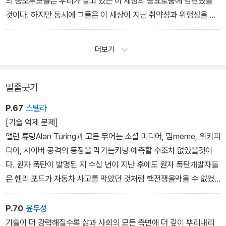
의 증조부모들은 우리가 살고 있는 이 세상의 풍요로움에 감탄했을
립된 인센티브는 기술의 양을 크게 늘리는 데 유리하다. 그 누구도 이
것이다. 하지만 동시에 그들은 이 세상이 지닌 취약성과 위험성을 보
기술이라는 시스템이 무엇을 하고 또 어디로 나아갈지 완전히 통제할
고 놀랐을 것이다. 다가오는 물결과 함께 우리는 잠재적으로 재앙적
수 없다. 이것은 난해한 철학적 개념이나 극단적인 결정론적 시나리
인 결과를 초래할 수 있는 실질적 위협뿐 아니라 심지어 우리 종의 존
더보기
오, 또는 몽상적인 캘리포니아의 기술 중심주의가 아닌 우리 모두가
립마저 위협하는 위험에 직면해 있다. 기술은 우리에게 최고의 장점
살고 있는 세상, 즉 실제로 우리가 꽤 오랫동안 살아온 세상에 대한 기
이자 최악의 단점이다. 이러한 기술의 본질을 제대로 포착할 수 있는
본적인 설명이다. - 〈8장 억제가 불가능하다〉 중에서
일방적인 접근 방식은 존재하지 않는다. 기술에 일관적으로 접근할
밑줄긋기
수 있는 유일한 방법은 두 가지 측면을 동시에 인정하고 이해하는 것
P.67
스텔라
이다. 지난 10여 년 동안 이러한 딜레마는 한층 더 두드러졌고, 이를
[기술 억제 문제]
해결해야 한다는 필요성은 더욱 절실해졌다. 세상을 들여다보면 억제
앨런 튜링Alan Turing과 고든 무어는 소셜 미디어, 밈meme, 위키피
는 불가능해 보인다. 하지만 다가오는 물결이 초래할 결과를 따라가
디아, 사이버 공격의 등장을 막기는커녕 예측할 수조차 없었을것이
다 보면 분명한 사실을 하나 발견하게 된다. 그 사실은 바로 모두를 위
다. 원자 폭탄이 발명된 지 수십 년이 지난 후에도 원자 폭탄개발자들
해 억제가 가능해야 한다는 것이다. - 〈12장 딜레마〉 중에서
은 헨리 포드가 자동차 사고를 막았던 것처럼 핵전쟁을막을 수 없었
다. 기술이 안고 있는 피할 수 없는 과제는 발명가가자신의 발명품
을 세상에 소개하고 나면 얼마 지나지 않아 그 발명품에 대한 통제력
P.70
윤두성
을 잃고 만다는 것이다.
기술이 더 강력해질수록 삶과 사회의 모든 측면에 더 깊이 뿌리내리