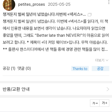
에 주워 담으면서도, 한켠으론 설마 진짜로 그런 일이 일어나진 않을
petites_proses
2025-05-25
메뉴
거라고 믿곤 했다. 저러한 주장들은 사람들을 흥분시키고 이목을 끌
챙겨둔지 벌써 일년이 넘었습니다.이번에 «넥서스»...
기 위해 의도적으로 과장된 것에 불과하며, 그런 정치적 선전에 현혹
챙겨둔지 벌써 일년이 넘었습니다. 이번에 «넥서스»를 읽다가, 이 책
되는 건 어리석은 일이라는 생각이 내 머리속 한켠에 자리해 있었다.
에서 인용한 내용을 보면서 생각이 났습니다. 나오자마자 읽었으면
우리 세대에 넓게 퍼져 있는 '냉소주의' 혹은 저자가 이 책에서 꾸준히
좋았을 텐데, 그래도 “Better late than NEVER!”의 마음으로 읽어
지적하는 '비관주의적 회피'에 나도 젖어 있었던 것이다. 하지만 이 책
보려고 합니다. * 제목이 «더 커밍 웨이브»입니다. 무척 아쉽습니다.
은 나의 그러한 자아도피를 버릴 수밖에 없게 만들었다. 최첨단 기술
** 출판사 한스미디어에서 낸 책들 중에 경영 관련 책들을 많이 접했
연구 분야의 선단에 서 있으면서도 기술에 대해 중립적인 시선을 유
던 것 같습니다. 이번 책은 하드커버로 되어 있고, 또 다른 특징은 각
지하려는 저자의 노력과 대략 500페이지를 꽉 메운 논리적인 설득문
더보기
주 페이지가 적다는 것입니다. 대략 내용을 훑어보니 저자가 꽤 공을
은, 음모론처럼 들리곤 했던 여러 파국적 시나리오들을 '정말로 걱정
공감 (
1
)
댓글 (0)
들여서 저술한 책인데 각주가 적지 않겠다고 생각했습니다. 비밀은
해야 하는 것'으로 뒤바꿔버렸다. ​과거 나는 현대인들의 혼돈과 방황
각주의 글씨가 매우 작게 되어 있었어요. 왜 이렇게 편집을 했을까
이 어쩌면 실제 지진이 발생하기 전에 먼저 출렁거리는 찻잔 속 찻잎
요? 비용을 배분하는 과정에서 내린 결정이라면 차라리 하드커버로
같은 것일지도 모르겠다는 생각을 종종 하곤 했다. ChatGPT 3.0을
반품/교환 안내
하지 않고 각주를 제 크기로 인쇄하는 게 낫지 않을까요? 모든 책의
처음 써 봤을 때의 충격과 Stable Diffusion의 미친 듯한 발전 속도
모든 각주를 눈여겨 보지는 않습니다만, 본문에 있는 내용을 자아내
는 분명 나의 상상을 초월한 무언가였다. 특히 AI 일러스트레이팅 기
기 위해 연구한 시간들의 흔적입니다. 매우 아쉽습니다.
술은 너무나도 끔찍하게 훌륭해서 온 세상의 모든 일러스트레이터가