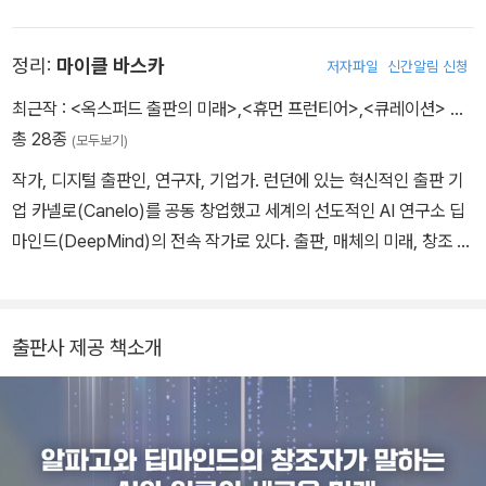
에 살고 있다.
가지 코드』, 『신 대공황』, 『누구나 죽기 전에 꿈을 꾼다』, 『레고 북』
등이 있다.
정리:
마이클 바스카
저자파일
신간알림 신청
최근작 :
<옥스퍼드 출판의 미래>
,
<휴먼 프런티어>
,
<큐레이션>
…
총 28종
(모두보기)
작가, 디지털 출판인, 연구자, 기업가. 런던에 있는 혁신적인 출판 기
업 카넬로(Canelo)를 공동 창업했고 세계의 선도적인 AI 연구소 딥
마인드(DeepMind)의 전속 작가로 있다. 출판, 매체의 미래, 창조 산
업, 기술의 경제를 주제로 전 세계에서 강연했다. 〈가디언〉, 〈파이낸셜
타임스〉, 〈와이어드〉 등에 글을 싣고 〈BBC 2〉, 〈BBC World Servic
e〉, 〈BBC Radio 4〉, 〈NPR〉 등의 방송에 출연했다. 영국젊은창의
출판사 제공 책소개
적기업가협회(British Council Young Creative Entrepreneur)
회원과 프랑크푸르트 도서전 펠로우로 활동했다. 저서로 단행본 『콘
텐츠 기계The Content Machine』(2013), 『큐레이션: 과잉의 시대
와 선별의 힘Curation: The Power of Selection in a World of
Excess』(2016)이 있다.