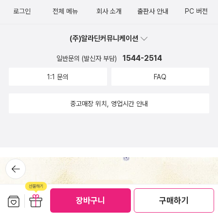
10년 안에 실직당하는게 아닌가 생각이 들 정도였다. 하지만 생각을
로그인
전체 메뉴
회사 소개
출판사 안내
PC 버전
거듭하면 할수록 저런 건 고민할 문제거리가 아니었다. 저런 건 신경
쓰지 않아도 될 정도로 더 충격적인 변화가 얼마든지 가능할 것이기
(주)알라딘커뮤니케이션
때문이었다. ​내가 가장 걱정했던 것은 단순히 일자리가 사라지고, 정
부 권력이 약해지고, 양극화가 극심해지는 것 이상의 무언가였다. 그
1544-2514
일반문의 (발신자 부담)
것은 즉 인간 개념의 변화, 가치 척도의 변화였다. '무엇이 어떻게 잘
1:1 문의
FAQ
못되었다'라고 말할 수 있는 그 사상적 기반의 붕괴와 재창조 말이다. ​
예를 들어 근래 일러스트레이팅 시장이나 게임 시장을 바라보면 기존
중고매장 위치, 영업시간 안내
사회의 통념, 즉 창작물에는 창작자 고유의 소유권이 작용한다는 일
반적인 상식이 뒤틀리고 있다고 느껴지는 경우가 한 두번이 아니다.
최근엔 어떤 게임 기업 CEO가 '게임 업계에서 파쿠리는 당연한 요
소'라는 뉘앙스를 담은 인터뷰가 큰 화제를 낳기도 했고, 일러스트레
뒤로가
이팅 커뮤니티에선 다른 일러스트레이터들의 그림체로 학습한 생성
기
형 AI를 이용해 베이스를 만들고 일부 수정만 가하는 식의 작업들이
실제 기업 측면에서 성행하고 있다는 우려의 목소리가 나오고 있다.
보관함담기
선물하기
장바구니
구매하기
이런 뒤틀림은 결국 창작자의 권리에 대한 근본적인 의문으로 귀결될