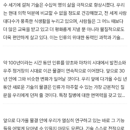
했다. 《더 커밍 웨이브》는 이처럼 인공 지능 개발의 최전선에서 기술
수 세기에 걸쳐 기술은 수십억 명의 삶을 극적으로 향상시켰다. 우리
혁명의 새로운 역사를 쓰고 있는 저자가 직접 AI 산업의 미래를 전망
는 현대 의학 덕분에 비교할 수 없을 정도로 건강해졌고, 전 세계 사람
하고 이로 인해 무엇이, 어떻게 바뀔 것인지 예측한 책이다.
대다수가 풍족한 식생활을 누리고 있으며, 사람들은 그 어느 때보다
더 많은 교육을 받고 있고 더 평화롭게 지낼 뿐 아니라 물질적으로도
《더 커밍 웨이브》에 대한 평가과 영향력은 시간이 지날수록 뜨거워지
더욱 편안하게 살고 있다. 이는 인류의 위대한 동력인 과학과 기술의
고 있다. “지금 우리에게 가장 중요한 책, 놀랍도록 매혹적이다”(유발
창조가 일조해 만들어 낸 결정적인 성과다. 그러한 이유로 나 역시 도
하라리), “전대미문의 시기를 항해하기 위한 최고의 안내서”(빌 게이
구를 안전하게 개발하는 데 내 인생을 바쳐 왔다. 그러나 이처럼 특별
츠), “미래에서 보내온 강력한 경고, 단 한 페이지도 외면할 수 없
한 역사를 통해 얻은 우리의 낙관적 태도는 냉정한 현실에 근거해야
약 100년이라는 시간 동안 인류를 양초와 마차의 시대에서 발전소와
다.”(누리엘 루비니), “머지않아 몰아칠 파도에 대한 선명한 예보, 경
한다. 실패를 방지하려면 무엇이 잘못될 수 있는지 이해하고 궁극적
우주 정거장의 시대로 이끈 물결이 연속적으로 이어졌다. 앞으로 30
외심마저 불러일으킨다”(알랭 드 보통) 등 분야를 가리지 않고 전 세
으로는 그에 맞설 수 있어야 한다. 우리는 그 결과가 어디로 이어질지
년 안에 그와 비슷한 변화가 일어날 것이다. 우리 앞에 다가올 수십 년
계의 석학들이 책에 찬사를 던지고 있음이 이를 증명한다.
두려워하지 않고 논리의 종착점까지 추론의 흐름을 따라가야 하며,
동안 새로운 기술의 물결은 인류가 마주할 수 있는 가장 근본적인 질
그 종착점에 도달하면 그에 맞는 조치를 취해야 한다. 다가오는 기술
문을 우리에게 던져 줄 것이다. 특정 질병에 대한 면역력을 갖고 있거
의 물결은 이전에 목격했던 그 어떤 것보다 더 빠르고 더 큰 규모로 실
나, 지능이 높거나, 더 오래 살 가능성이 있는 아이를 낳을 수 있도록
패할 위험이 있다. 이 같은 상황에서는 전 세계적인 관심이 필요하다.
우리 유전자를 편집할 것인가? 우리는 진화의 피라미드 꼭대기에 있
그리고 아직 그 누구도 찾지 못한 해답이 필요하다. 언뜻 보면 억제가
는 우리 자리를 지키기 위해 최선을 다할 것인가, 아니면 우리보다 더
앞으로 다가올 물결 안에 우리가 열심히 연구하고 있는 바로 그 기능
불가능한 상황이다. 하지만 우리 모두를 위해 반드시 억제할 수 있어
똑똑하고 유능한 AI 시스템의 출현을 허용할 것인가? 이러한 질문들
들을 어떻게 담아낼 수 있을지 아무도 모른다. 기술 스스로 전적으로