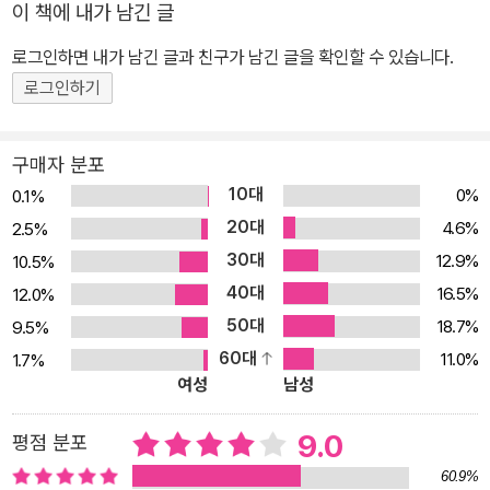
이 책에 내가 남긴 글
여러 지각변동을 일으켰으며 딥 러닝이라는 혁신의 주역이었다. 알파
로그인하면 내가 남긴 글과 친구가 남긴 글을 확인할 수 있습니다.
고 개발 이후 구글에서 AI 제품 관리 부서의 부사장으로 일하면서 그
의 팀과 함께 세계에서 가장 강력한 대화용 AI 시스템인 람다(LaMD
로그인하기
A)를 개발하기도 했다. 《더 커밍 웨이브》는 이처럼 인공 지능 개발의
최전선에서 기술 혁명의 새로운 역사를 쓰고 있는 저자가 직접 AI 산
구매자 분포
업의 미래를 전망하고 이로 인해 무엇이, 어떻게 바뀔 것인지 예측한
10대
0%
0.1%
책이다. 《더 커밍 웨이브》에 대한 평가과 영향력은 시간이 지날수록
20대
4.6%
2.5%
뜨거워지고 있다. “지금 우리에게 가장 중요한 책, 놀랍도록 매혹적이
30대
12.9%
10.5%
다”(유발 하라리), “전대미문의 시기를 항해하기 위한 최고의 안내
40대
16.5%
12.0%
서”(빌 게이츠), “미래에서 보내온 강력한 경고, 단 한 페이지도 외면
50대
18.7%
9.5%
할 수 없다.”(누리엘 루비니), “머지않아 몰아칠 파도에 대한 선명한
60대
11.0%
1.7%
예보, 경외심마저 불러일으킨다”(알랭 드 보통) 등 분야를 가리지 않
여성
남성
고 전 세계의 석학들이 책에 찬사를 던지고 있음이 이를 증명한다. AI
혁명의 최전선에서 기술 혁명의 역사를 새로 쓰고 있는 저자의 충격
9.0
평점 분포
적 미래 전망 “폭발적으로 발전하는 AI와 신기술은 인류를 어디로 이
60.9%
끌고 있는가?” “우리는 이 놀라운 기술을 과연 어디까지 통제하고 억