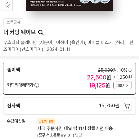
소득공제
더 커밍 웨이브
무스타파 술레이만
(지은이),
이정미
(옮긴이),
마이클 바스카
(정리)
한
즈미디어(한스미디어)
2024-01-11
종이책
25,000
원,
10%
22,500
원
+ 1,250원
19,125
원
카드최대혜택가
더보기
전자책
15,750
원
수령예상일
양탄자배송
지금 주문하면 내일 밤 11시
잠들기전 배송
(중구 서소문로 89-31 )
변경