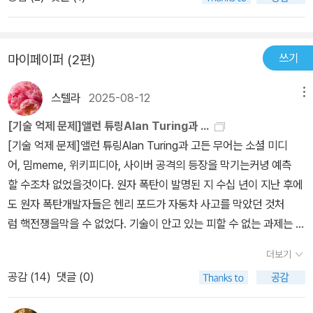
렸다. ​알랭 드 보통의 추천사가 이 책을 읽은 내 심정을 가장 정확하게
대변해 주는 것 같다. '이 책을 읽다가 잠시 멈춰 생각에 잠기게 된다.
'이게 정말 사실일까?' 독자들은 이내 무서운 순간들과 마주하고 충격
쓰기
마이페이퍼 (2편)
에 휩싸일 것이다. 익숙한 것 대부분이 곧 바뀔 것이라는 사실을 깨닫
게 되는 순간 두려움을 느끼게 되는 것은 당연하다. 변화의 물결이 곧
스텔라
2025-08-12
메뉴
닥칠 것이라는 것이 미래에 대한 예보다.' 이 말대로 나는 얼마간의 충
격과 두려움의 시간을 보냈고, 그 결과 수많은 책들이 점지해온 한 가
[기술 억제 문제]앨런 튜링Alan Turing과 ...
지 일관된 주장, 즉 말 그대로 거대한 혼돈과 파괴의 시기가 도래하리
[기술 억제 문제]앨런 튜링Alan Turing과 고든 무어는 소셜 미디
라는 주장을 마침내 진지하게 받아들이게 되었다. ​유발 하라리의 <호
어, 밈meme, 위키피디아, 사이버 공격의 등장을 막기는커녕 예측
모 데우스>를 읽었을 때만큼의 커다란 충격과 앎의 기쁨을 느끼진 못
할 수조차 없었을것이다. 원자 폭탄이 발명된 지 수십 년이 지난 후에
했다. 그러나 이 책은 평소 내가 품고 있던 몇몇 사고의 씨앗들 ─ 예
도 원자 폭탄개발자들은 헨리 포드가 자동차 사고를 막았던 것처
를 들어 국민국가의 몰락과 세계 3차 대전에 버금가는 파편화 및 전
럼 핵전쟁을막을 수 없었다. 기술이 안고 있는 피할 수 없는 과제는 발
쟁, 초극화 사회와 초거대 기업의 등장, 그리고 인간 개념의 붕괴 등
명가가자신의 발명품을 세상에 소개하고 나면 얼마 지나지 않
더보기
아직까진 '상상의 나래'의 영역에만 머물고 있던 생각들 ─ 을 '현실화
아 그 발명품에 대한 통제력을 잃고 만다는 것이다.- P67
가능'한 영역으로 끌고 들어와버렸다는 점에서 그 의미는 거대하다.
공감 (
14
)
댓글 (0)
평소 나는 저러한 파멸적 가능성에 대한 아이디어를 곳곳에서 머리속