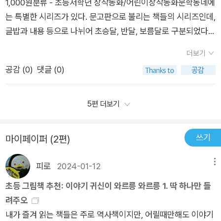
으로 푸욱 빠져버릴 수 있습니다.또한 엄마의 입장에서는 아이가
1,000원분류 - 초등저학년 창작동화/어린이창작동화문학동네에
며 삼백이의 칠일장 시리즈와 이야기귀신이와르릉와르릉 2권을
도 활용할 일이 많고, 가정에 있다면 닳도록 읽을 것 같다.
크면서 꼭 가졌으면 하는 인생의 교훈들도 잔뜩 들어있어서 아이
는 특별한 시리즈가 있다. 문고판으로 불리는 책들의 시리즈인데,
사달라고 하네요. ​​**출판사로부터 도서를 제공받아 직접 읽고 후
는 물론 어른들도 꼭 읽으면 좋은 책 같다는 생각이 들었습니다.
글밥과 내용 등으로 나뉘어 초승달, 반달, 보름달로 구분되었다.
기를 작성하였습니다.​​​ #이야기귀신이와르릉와르릉 #천효정 #문
[해당 도서만 제공받아 읽고 솔직히 작성한 후기입니다]​
고학년 도서인 보름달 문고를 제외하고는 아이의 나이와 상관없
학동네
더보기
이 다양하게 읽을 수 있는 것이 이 문고판 책들의 장점이라 생각
공감 (
0
)
댓글 (0)
한다. 아이도 즐겨 읽었던 이 문고판 도서들, 이번에 신간도서를
만났다. 저학년 창작동화인 <이야기 귀신이 와르릉와르릉>은
초승달 문고 49번으로 또 한 번 재미를 선사한다. 이번 <이야기
5편 더보기
귀신이 와르릉와르릉>은 시리즈물로 두 권이 함께 출간되었다.
크게 세 가지 이야기가 수록되어 있다. 1) 세상에서 제일 운 없는
쓰기
마이페이퍼 (2편)
사내2) 신기한 대나무 베개3) 빨래꾼과 복복이 이 책의 이야기는
이야기를 좋아하는 아이가 살았다로 시작된다. 먹고 자는 것보다
피로
2024-01-12
메뉴
이야기 듣는 걸 더 좋아했다는 아이는 누구든 만나면 이야기를 해
초등 그림책 추천: 이야기 귀신이 와르릉 와르릉 1. 딱 하나만 들
달라고 졸라댔다. 아이한테 붙잡힌 사람은 무조건 이야기를 들려
려주오
줘야했다. 엄청 졸라댔나보다. 많고 많은 이야기 가운데, 아이가
내가 즐겨 읽는 책들은 주로 역사책이지만, 어릴때만해도 이야기
좋아하는 이야기는 바로 새로운 이야기였다. 그게 문제였다. 새