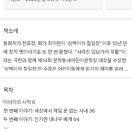
책소개
동화작가 천효정, 화가 최미란이 ‘삼백이의 칠일장’ 이후 10년 만
에 창작 옛이야기로 또 한 번 뭉쳤다. “사라진 입담가의 부활”이
라는 극찬과 함께 제14회 문학동네어린이문학상 대상을 수상한
‘삼백이의 칠일장’은 수많은 어린이들에게 읽기의 재미를 알려 주
었다는 입소문으로 10년째 변함없이 큰 사랑을 받고 있다. 어린
이들이 읽고 싶은 책을 직접 투표하는 어린이도서연구회 ‘동화동
목차
무씨동무’에 2회 연속 선정되기도 했다.
이야기의 시작 6
첫 번째 이야기: 세상에서 제일 운 없는 사내 36
이름 없이 삼백 년을 산 아이에 이어 이번에는 이야기 좋아하는
두 번째 이야기: 신기한 대나무 베개 64
아이가 주인공이다. 『이야기 귀신이 와르릉와르릉』은 먹고 자는
것보다 이야기 듣기를 좋아해 온종일 새 이야기만 찾아다니던 아