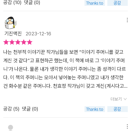
공감 (
10
)
댓글 (0)
수상했다.그동안 『콩이네 옆집이 수상하다!』 『아저씨, 진짜 변호
작가의 저력은 ‘삼백이의 칠일장’에 이어 이번 작품에서도 거침없
사 맞아요?』 『첫사랑 쟁탈기』 『대박 쉽게 숙제하는 법』 『아기 너
이 발휘된다. ‘삼백이의 칠일장’을 즐겁게 읽은 독자라면 구석구
구리 키우는 법』 『도깨비 느티 서울 입성기』 등을 썼다.옛날 하고
메뉴
석 슬쩍 심어 둔 삼백이와의 연결고리를 하나둘 발견하는 재미까
도 아주 먼 옛날에 이야기 좋아하는 아이가 살았어. 이 아이가 이
지 쏠쏠하게 챙길 수 있다. 두 작가가 알로록달로록 알차게 구성
기진맥진
2023-12-16
야기를 얼마나 좋아했냐면 먹고 자는 것보다 이야기 듣는 걸 더
한 이야기보따리의 매듭을 풀어 보자. 온갖 신기하고 무섭고 우스
좋아해.아이는 누구든 만나기만 하면, '이야기 하나만 들려주오.'
운 이야기들이 와르릉와르릉 쏟아질 것이다. ■ 여섯 이야기 미리
나는 천부적 이야기꾼 작가님들을 보면 “이야기 주머니를 갖고
초근초근 졸라 대었지.벌써 몇 년 전 일이구나. 한번은 아이가 어
보기 첫 번째 이야기 「세상에서 제일 운 없는 사내」 어떤 사내가
계신 것 같다”고 표현하곤 했는데, 이 책에 바로 그 ‘이야기 주머
떤 집 앞을 지나다 모르는 영감을 만났거든. 아이는 언제나처럼
운이 참 없어. 그런데 찬찬히 따져 보면 운이 참 좋단 말이지.
니’가 나온다. 물론 내가 생각한 이야기 주머니는 좀 성격이 다르
'아는 이야기 하나만 들려주오.' 말을 붙일 참이었지. 그런데 영감
“응? 운이 좋다는 거야, 나쁘다는 거야?” 두 번째 이야기 「신기한
다. 이 책의 주머니는 모아서 넣어놓는 주머니였고 내가 생각한
이 먼저, '아는 이야기 하나만 들려줘잉.' 하더란다.이야기 좋아하
대나무 베개」 천하태평 잠보가 소나무 베개를 만들었소. 참나무
건 화수분 같은 주머니다. 천효정 작가님이 갖고 계신(계시다고
는 아이가 하룻밤 새 뚝딱 고친 신기하고 재미난 이야기들을 지금
베개였던가? 그래, 뽕나무 베개였소! “왜 자꾸 베개가 달라지는
내가 생각하는) 주머니가 바로 그 화수분 주머니다. 작가님의 노
부터 살짝 엿들어 볼까?​​옛날 옛날에 운 없는 사내가 있었다.그래
더보기
거냐고!” 세 번째 이야기 「빨래꾼과 복복이」 무시무시한 지네 동
력을 깎아내리고 싶은 게 아니고, 정말 아무나 가질 수 없는 서사
도 하루는 운이 좋기라도 해야 하는데 말그대로 운이 전혀 없었기
공감 (
5
)
댓글 (0)
굴에 연약하고 가련한 소녀가 잡혀 갔다는 슬픈 이야기가 있어....
력이라서 그렇다. 타고난 이야기꾼! 벌써 10년이 지났나? 싶은
에 운 없는 사내였다.사내는 운이 없는 자신의 처지를 한탄하며
“흠. 심하게 옛날 느낌인데 어떡하지.” 네 번째 이야기 「청백리네
작가님의 첫 수상작, 삼백이 시리즈와 느낌이 비슷하면서도 전혀
유일한 취미인 돌을 구경하는데 시간을 보냈다.그러던 어느 날 사
강아지」 어느 나라가 개판이었어. 개가 많아서 개판. 그리고 임금
새로운 이런 작품이 또 나올 수 있다는 사실이 신기하고도 반갑
메뉴