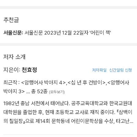
이가 영감의 이야기보따리에 오랫동안 갇혀 본모습을 잃은 이야
기 귀신 여섯을 만나고, 그들의 한을 풀어 주는 이야기이다. 재미
추천글
난 이야기를 보따리에 한가득 모아 둔다는 옛이야기 모티프에서
시작하여 그 속에 억울하게 갇힌 이야기 귀신들의 한을 풀어 준다
서울신문:
서울신문 2023년 12월 22일자 '어린이 책'
는 역발상이 신박하다.
저자 소개
이랬다저랬다 헷갈리는 이야기, 시작은 거창했으나 끝은 미약한
이야기, 누가 주인공인지 모르겠는 이야기, 시대의 흐름을 따라가
지은이:
천효정
저자파일
신간알림 신청
지 못하는 낡은 이야기…. 어딘가 헐렁해 보이는 이야기 귀신들을
최근작 :
<암행어사 박아지 4>
,
<십 년 후 건방이>
,
<암행어사
몰라보게 웃기고 통찰 있는 새 이야기로 만들어 버리는 아이의 입
박아지 3>
… 총 52종
(모두보기)
담을 좇다 보면 절로 고개가 끄덕여지고 무릎을 치게 된다.
1982년 충남 서천에서 태어났다. 공주교육대학교와 한국교원대
여섯 이야기의 재미는 물론, 각 귀신의 개성을 보여 주는 만화 형
대학원을 졸업한 후, 현재 초등학교 교사로 재직 중이다. 『삼백이
식의 도입과 독자에게 말을 건네는 덤 이야기들까지, 두 권의 책
의 칠일장』으로 제14회 문학동네 어린이문학상을 수상, 타고난
에 읽을거리와 볼거리, 생각할 거리를 꽉꽉 담아냈다. 천효정 작
이야기꾼이라는 호평을 받았다. 그리고 일 년 후, 어린이 심사위