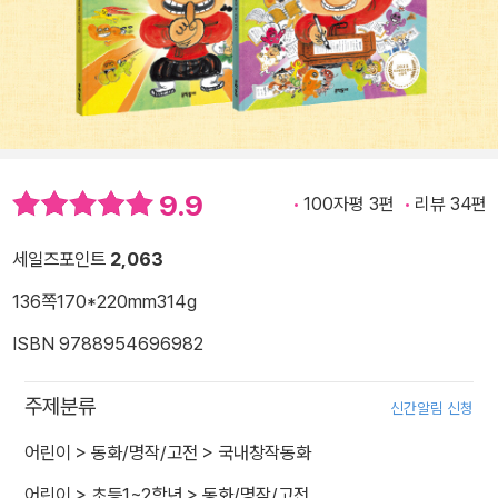
9.9
100자평 3편
리뷰 34편
세일즈포인트
2,063
136쪽
170*220mm
314g
ISBN 9788954696982
주제분류
신간알림 신청
어린이
>
동화/명작/고전
>
국내창작동화
어린이
>
초등1~2학년
>
동화/명작/고전