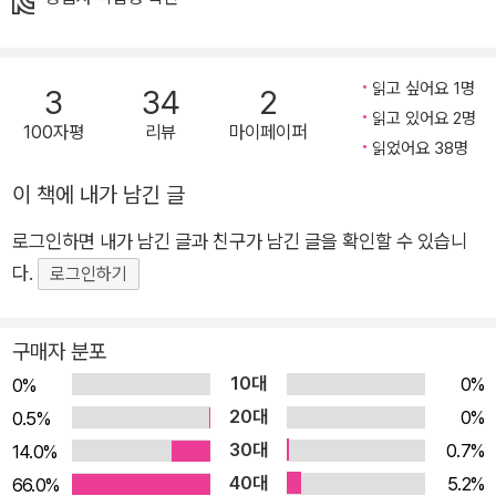
하다. 이랬다저랬다 헷갈리는 이야기, 시작은 거창했으나 끝은 미
약한 이야기, 누가 주인공인지 모르겠는 이야기, 시대의 흐름을
따라가지 못하는 낡은 이야기……. 어딘가 헐렁해 보이는 이야기
읽고 싶어요 1명
3
34
2
귀신들을 몰라보게 웃기고 통찰 있는 새 이야기로 만들어 버리는
읽고 있어요 2명
100자평
리뷰
마이페이퍼
읽었어요 38명
아이의 입담을 좇다 보면 절로 고개가 끄덕여지고 무릎을 치게 된
다. 여섯 이야기의 재미는 물론, 각 귀신의 개성을 보여 주는 만화
이 책에 내가 남긴 글
형식의 도입과 독자에게 말을 건네는 덤 이야기들까지, 두 권의
로그인하면 내가 남긴 글과 친구가 남긴 글을 확인할 수 있습니
책에 읽을거리와 볼거리, 생각할 거리를 꽉꽉 담아냈다. 천효정
다.
로그인하기
작가의 맛깔스러운 문장과 최미란 작가의 익살맞은 그림이 이번
에도 더없이 완벽한 호흡을 이룬다. 갈 곳 잃은 이야기 귀신을 아
시오? 이야기 좋아하는 아이가 하룻밤 새 뚝딱 고친 여섯 이야기
구매자 분포
본디 이야기란 넓은 세상을 맘껏 돌아다니는 것. 하지만 오랫동안
10대
0%
0%
보따리에 갇혀 지낸 바람에 본인조차 무슨 이야기였는지 잊어버
20대
0%
0.5%
린 채 그저 죽을 날만 기다리는 신세가 된 존재가 바로 이야기 귀
30대
0.7%
14.0%
신이다. 『이야기 귀신이 와르릉와르릉』에는 여섯 귀신들이 이야
40대
5.2%
66.0%