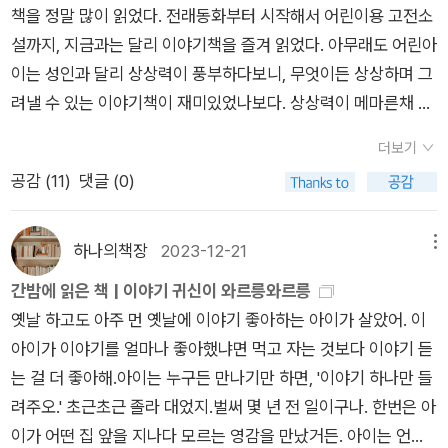
책을 정말 많이 읽었다. 전래동화부터 시작해서 어린이용 고전소
이야기가 있는 곳이라면 어디라도 달려갔으니 말이다. 세월이 흐
설까지, 지금과는 달리 이야기책을 즐겨 읽었다. 아무래도 어린아
르다보니, 새로운 이야기를 못듣게 된 아이는 절망하고 말았다.
이는 성인과 달리 상상력이 풍부하다보니, 무엇이든 상상하며 그
몇 년 전의 일이 떠오른 아이는 모르는 영감을 만났다. 이 영감은
려낼 수 있는 이야기책이 재미있었나보다. 상상력이 메마른채 커
특이하게도 아이만큼이나 이야기를 좋아했다. 다행히 이 아이는
버린 지금의 나에게는 전혀 찾을 수 있는 모습이랄까?우리 뿡뿡
이야기를 듣는 것만큼 이야기를 하기도 좋아했는데, 영감에게 이
더보기
이 만큼은 나처럼 상상력이 메마르지 않기를 바라는 마음에, 그림
야기를 해주고 보니 신기한 점을 발견했지 뭐야. 영감이 보따리
공감 (
11
)
댓글 (0)
책을 자주 읽어주고 있다. 이 그림책 『이야기 귀신이 와르릉 와르
안에다 이야기를 모아둔다는 거야. 보따리에 든 이야기를 한 번만
릉 1. 딱 하나만 들려주오』도 그런 일환이긴 한데, 어머 세상에. 연
해달라니, 절대 안된다는거 아닌가. 계속해서 조르니, 수수께끼
령 미스다^_T. 우리 뿡뿡이에게 이 그림책을 읽어주려면 몇 년은
하나의책장
2023-12-21
메뉴
답을 맞추면 이야기를 해준다는데, 그 수수께끼 답을 못한지 벌써
더 지나야 할 느낌? 뭐랄까, 이 책은 초등 저학년부터 읽으면 좋
3년이 지났더랬다. 과연 아이는 수수께끼 정답을 맞추고 영감에
간밤에 읽은 책 | 이야기 귀신이 와르릉와르릉
을 듯하다.이 그림책은 이야기를 정말 좋아하는 아이가, 재미난
게서 이야기를 들을 수 있을까? 책을 읽으면 읽을수록 이 책의 매
옛날 하고도 아주 먼 옛날에 이야기 좋아하는 아이가 살았어. 이
이야기를 보따리에 모아둔 영감님을 만나면서 시작된다.“대체 뭐
력에 빠져들게 된다. 영감의 이야기 보따리에서 나오는 것들이 아
아이가 이야기를 얼마나 좋아했냐면 먹고 자는 것보다 이야기 듣
하는 거요?”“재미난 이야기를 이 안에다 모아 돔둥.” ​이야기를
주 특별하고 희귀한 것이기 때문이다. 그것들의 정체가 무엇인지
는 걸 더 좋아해.아이는 누구든 만나기만 하면, '이야기 하나만 들
좋아하는 아이는 영감님의 이야기 보따리가 너무 궁금했다. 영감
알아가며, 그 문제를 해결하는 내용이 흥미진진하다. <이야기 귀
려주오.' 초근초근 졸라 대었지.벌써 몇 년 전 일이구나. 한번은 아
님에게 이야기를 들려달라고 아이가 조르기 시작하니, 영감님이
신이 와르릉와르릉 1>을 읽고 좋았던 것은 아이가 이 두 작가님
이가 어떤 집 앞을 지나다 모르는 영감을 만났거든. 아이는 언제