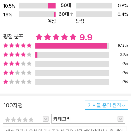
기 좋아하는 아이를 만나 여섯 개의 새 이야기로 반짝 거듭나는
50대
0.8%
10.5%
과정이 담겨 있다. 1권에는 첫 번째 이야기 「세상에서 제일 운 없
60대
0.4%
1.9%
는 사내」, 두 번째 이야기 「신기한 대나무 베개」, 세 번째 이야기
여성
남성
「빨래꾼과 복복이」가 실려 있으며, 2권에는 네 번째 이야기 「청백
9.9
평점 분포
리네 강아지」, 다섯 번째 이야기 「백두산 평평도사」, 여섯 번째 이
야기 「천하무적 싸리동자」가 실려 있다. 여섯 귀신은 생김새만큼
97.1%
성격도, 채워 넣어야 할 부분도 제각각이다. 귀신들이 기억을 더
2.9%
듬어 “옛날 옛적 갓날 갓적에……” 하며 겨우 운을 띄우면, 가만
0%
듣던 아이가 능청스레 이어지는 이야기를 만들어 나간다. 첫 번째
0%
귀신의 ‘운이 좋은 건지 나쁜 건지 모르겠는 사내 이야기’는 돌 구
0%
경하기를 좋아했을 뿐인데 얼떨결에 임금의 자리까지 오른 사내
이야기로 탈바꿈하여 때에 따라, 또 마음먹기에 따라 운이 나빴다
가도 금세 좋아지는 우리네 인생을 유쾌하게 보여 준다. 두 번째
100자평
게시물 운영 원칙
귀신의 ‘잠 잘 자는 잠보의 소문난 베개 이야기’는 온종일 잠만 자
카테고리
던 잠보가 대나무 베개를 만들어 사람과 짐승은 물론 저승사자까
지, 온갖 잠 못 드는 존재들을 하룻밤 푹 재우며 지친 영혼을 달래