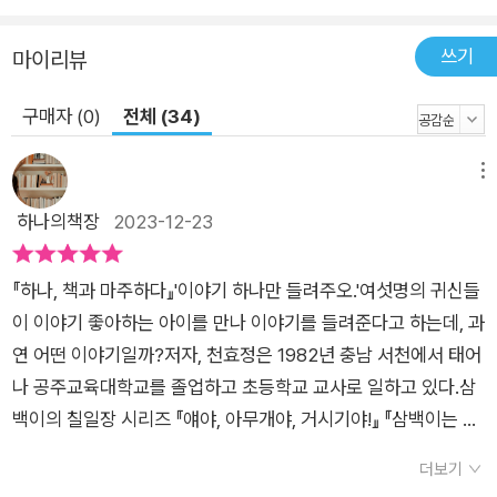
고 널리 퍼뜨릴수록 신명 나니까 늘 새 이야기를 찾아다니며 남
이야기를 들을 줄만 알았던 아이가 귀신들을 만나 헌 이야기를 뚝
쓰기
마이리뷰
딱 고쳐 보고, 나중에는 날마다 새 이야기를 술술 만들어 낼 줄도
알게 된다. 그런 모습을 보고 있노라면 이야기를 즐기는 법에는
구매자 (0)
전체 (34)
듣기도 있고, 고치기도 있고, 짓기도 있음을 헤아려 보게 된다. 또
아이의 이야기를 듣던 영감의 딸은 이를 쓱쓱 받아 적어 책으로
메뉴
만들었다가 책 만드는 재미에 눈을 떠 책쾌가 되는데, 한 권의 책
하나의책장
2023-12-23
이 수백 권 수천 권으로 불어나는 형세는 널리널리 퍼지고 오래오
래 살아남는 이야기의 힘을 있는 그대로 보여 주는 대목이다. 어
『하나, 책과 마주하다』'이야기 하나만 들려주오.'여섯명의 귀신들
설픈 설정에서 출발한 이야기가 어떻게 새 생명을 얻는지, 이야기
이 이야기 좋아하는 아이를 만나 이야기를 들려준다고 하는데, 과
꾼이 어떤 요소에 주목해 이야기를 다듬는지, 또 이렇게 완성된
연 어떤 이야기일까?저자, 천효정은 1982년 충남 서천에서 태어
이야기가 어떤 모습으로 독자들을 만나는지 자연스레 생각해 볼
나 공주교육대학교를 졸업하고 초등학교 교사로 일하고 있다.삼
수 있게 해 주는 동화로, 완독 후 이야기를 둘러싼 다양한 키워드
백이의 칠일장 시리즈 『얘야, 아무개야, 거시기야!』 『삼백이는 모
로 독후 활동을 이어 나가도 좋겠다. ‘삼백이의 칠일장’ 속 캐릭터
르는 삼백이 이야기』로 제14회 문학동네어린이문학상 대상을 받
들을 찾아보는 재미는 덤! 종횡무진의 유머와 깊은 통찰로 어린이
더보기
았으며, 『건방이의 건방진 수련기』로 제2회 비룡소 스토리킹을
들에게 이야기책의 재미와 가치를 전해 온 천효정 작가와 최미란