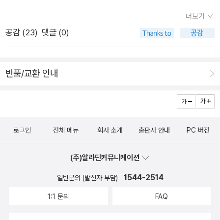
말하길!한집에 어머니가 둘, 딸이 둘인데모두 합하면 셋이다. 어
의 책을 찾아서 다시 읽어봤다는 것이다. <삼백이의 칠일장>시
나처럼 '아는 이야기 하나만 들려주오.' 말을 붙일 참이었지. 그런
찌 된 일일까?수수께끼를 풀면 이야기를 들려준다고 한다. 단, 이
더보기
리즈로 <이야기 귀신이 와르릉와르릉>시리즈처럼 2권으로 이
데 영감이 먼저, '아는 이야기 하나만 들려줘잉.' 하더란다.이야기
수수께끼는 삼 년 안에 맞춰야만 한다. 삼년 째 되는 날 답을 알게
공감 (
23
)
댓글 (0)
루어진 아주 재미나고 유쾌한 책이다. 읽은 책이 재미있다면 알아
좋아하는 아이가 하룻밤 새 뚝딱 고친 신기하고 재미난 이야기들
되어서 영감을 찾아갔더니 글쎄! 영감은 죽고 영감의 외동딸만 남
서 확장해나간다는 사실을 다시금 확인하는 순간이었다. 구전동
을 지금부터 살짝 엿들어 볼까?💭평소에도 동화책을 좋아했는데
아있네? 이 외동딸이 하는 말이, 영감이 죽은 뒤 영감이 살던 방
화를 작가만의 색깔로 아이들에게 이야기 세계로 초대한다. 우리
이모가 되고 나니 더 읽게 되는 것 같다.오늘의 새벽독서는 동화
에서 밤마다 자꾸 귀신소리가 나서 무섭다고 한다.이야기를 좋아
반품/교환 안내
집 꼬마들에게 언제나 인기만점인 책들은 천효정 작가와 최미란
책 네 권으로 산뜻하게 스타트🌠
하는 우리의 주인공! 냉큼 영감이 살던 방으로 들어가 귀신 소리
그림작가의 책인 경우가 많다. 아니, 이번 책은 이 두 작가님의 콜
가 나는 곳을 찾다보니, 벽장 속 낯익은 보따리가 보였다. 삼년 전
라보레이션이라니... 이 두 작가의 만남은 정말이지 최고다. 신기
영감이 이야기를 모아놓은 보따리였다. 아이가 이 보따리를 풀어
하게도 두 작가님의 협업은 이번이 처음이 아니다. 때는 바야흐로
주니, 어머나?“아이고, 이제야 숨 좀 쉬겠네 우릴 풀어주어 참말
로그인
전체 메뉴
회사 소개
출판사 안내
PC 버전
2014년으로, 벌써 10년 쯤 전에 성사가 되었다. 책 제목은 <삼백
고맙소!”수많은 이야기가 보따리 속에서 나와 창밖으로 나갔는
이의 칠일장>, 문학동네 어린이 문학상을 수상한 책이다. 이번에
데, 몇 개의 이야기는 나가지 못하고 아이 앞에서 대성통곡을 하
(주)알라딘커뮤니케이션
두 작가님의 신간인 <이야기 귀신이 와르릉와르릉 1>을 문학동
기 시작했다.“우린 너무 오래 갇혀 있는 바람에 본모습을 잃었소.
네를 통해 서평할 수 있게 되었다. 아이들의 동화는 아이들 뿐만
1544-2514
일반문의 (발신자 부담)
우리조차 우리가 무슨 이야기였는지 기억이 가물가물하니 누가
아니라, 함께 하면 두배가 되는 어른들이 읽어도 좋은 동화다. 덕
1:1 문의
FAQ
우릴 알아보겠소. 그냥 딱 죽을 날만 기다리는 신세지. 엉엉
분에 아이와 즐거운 시간을 보낼 수 있었다. 출판사를 통해 도서
엉”“그럼 이렇게 합시다! 내가 찬찬히 들어보고 없어진 부분을
를 제공받아 작성한 리뷰입니다.