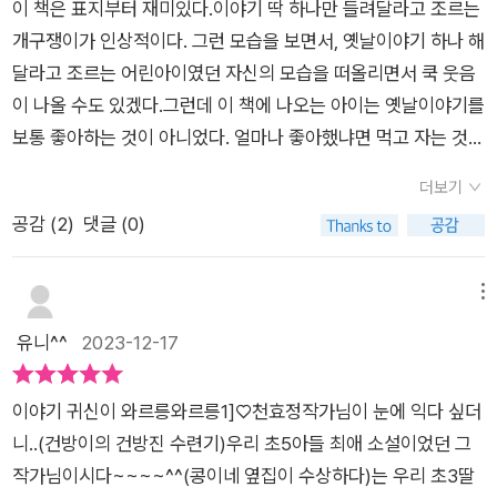
갇혀 있는 바람에 본모습을 잃었소.” “우리조차 우리가 무슨 이야
이 책은 표지부터 재미있다.​​이야기 딱 하나만 들려달라고 조르는
데 진돗개가 춤을 추는 재주를 가지고 있어 집을 지키기는 커녕
기였는지 기억이 가물가물하니 누가 우릴 알아보겠소.” 바로 이
개구쟁이가 인상적이다. ​​그런 모습을 보면서, 옛날이야기 하나 해
구경꾼들을 부르고 있지 않은가.어느 날, 사내는 진돗개와 함께
거다! 이제 여기에서 이야기가 시작되는 거야. 아이가 만들어 나
달라고 조르는 어린아이였던 자신의 모습을 떠올리면서 쿡 웃음
호랑이가 출몰한다는 깊은 산속을 지나가고 있었는데 의지가 전
가는 이야기. 빌빌이들이 겨우 기억하는 부분을 어눌하게 말하면
이 나올 수도 있겠다.​​그런데 이 책에 나오는 아이는 옛날이야기를
혀 되지 않으니 앞에 자루를 짊어지고 가는 장정을 부르며 같이
야무진 아이는 딱딱 정리하고 빈 부분을 채워 새로운 이야기로 만
보통 좋아하는 것이 아니었다. ​​얼마나 좋아했냐면 먹고 자는 것보
가자고 조르게 된다.사내는 의지가 될까 싶어 장정과 함께 가려는
든다. 이렇게 해서 두 권의 책이 채워진다. 이 책에 세 편, 2권에
다 이야기 듣는 걸 더 좋아했다고 하니, 알 만하겠다.​​누구든 만나
데 진돗개가 컹컹 대며 장정을 향해 짖으니 장정은 미친듯이 뛰어
더보기
세 편이 들어간다. 나는 이 설정에서 입을 틀어막을 정도로 좋았
기만 하면, '이야기 하나만 들려주오.' 초근초근 졸라 댔다고 하는
가기 시작했다.그때 어흥하는 소리와 함께 비명이 들려 사내의 가
공감 (
2
)
댓글 (0)
다. 이건 그냥 살아있는 교재야! 난 아이들과 이야기만들기 수업
데, 과연 이 아이에게 무슨 일이 일어났을까?​​이 책 《이야기 귀신
슴이 콩알만해졌는데 용기를 내 장정이 간 곳으로 보니 호랑이와
하는 걸 아주 좋아하는데 한 가지 소스 추가! 주인공과 동시에 이
이 와르릉 와르릉 1》을 보며 흥미진진한 옛날이야기 속으로 들어
장정은 없었다.다만 장정이 짊어지었던 자루만 덩그러니 남아 열
야기를 만들어보는 것이다. 빌빌이들 이야기까지만 딱 읽고, 각자
가 본다. ​​​이야기를 아주 좋아하는 아이가 어느 할아버지를 만났
메뉴
어보려는데, 이럴 수가!한 여인이 있지 않은가! 그것도 이 나라의
이야기를 만들고 발표한 후에 책을 이어서 읽어보는 거지. 물론
다. ​​그 할아버지 또한 이야기를 좋아하는데, 아이를 만나자마자
유니^^
2023-12-17
하나밖에 없는 공주님이라는 사실!결국 사내는 임금의 뒤를 이어
아이들은 작가님과 너무 비교되는 자신들의 결과물에 비명을 지
먼저 이야기를 해달라고 조르는 것이 아닌가.​​그리고 그 이야기를
새 임금이 되었는데 끝나도 끝나지 않은 일들 뿐이니 한숨만 푹푹
르며 좌절할 수도 있지만, 그게 다 배우는 과정이지 뭐. 그 와중에
이야기보따리에 꽁꽁 싸매서 넣어두고, 절대 풀지 않는 것이었다.​​
내쉴 뿐이었다.그러다 풀밭을 걷던 도중에 개똥을 밟아 넘어지게
이야기 귀신이 와르릉와르릉1]♡천효정작가님이 눈에 익다 싶더
드물게 반짝거리는 보물을 발견할 때도 있거든.^^ 하여간에 설
아이는 자신에게도 이야기를 하나 해달라며 졸랐지만, 한번 들어
되었고 임금이 몸을 일으키며 팔짝팔짝 뛰기 시작했다.'이렇게 운
니..(건방이의 건방진 수련기)우리 초5아들 최애 소설이었던 그
정은 그렇고, 설정만으로도 너무 재밌었는데 이어지는 세 편의 이
간 이야기는 절대 나오는 법이 없다며 거절했다.​​하지만 수수께끼
이 좋을 수가!''전부터 요런 돌을 꼭 하나 갖고 싶었거든. 개똥에
작가님이시다~~~~^^(콩이네 옆집이 수상하다)는 우리 초3딸
야기 또한 흡인력이 대단하다. 그냥 입맛이 짭짭 다셔지는 감칠
를 풀면 이야기를 들려주겠다고 약속했는데, 과연 아이는 수수께