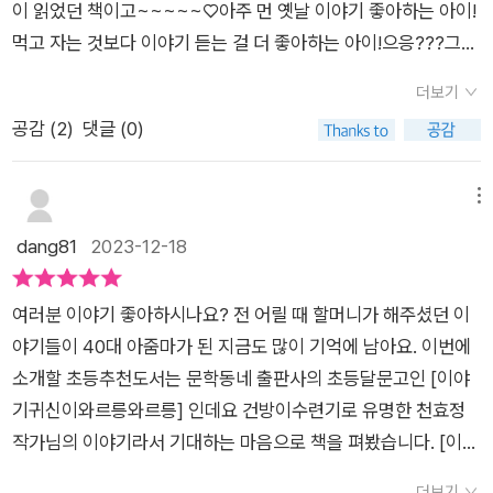
미끄러져서 이걸 줍다니. 난 세상에서 제일 운이 좋은 임금이
이 읽었던 책이고~~~~~♡아주 먼 옛날 이야기 좋아하는 아이!
맛. 입말체가 너무 자연스러우면서도 익살스럽다. 입말체를 읽다
끼를 풀었을까? 그리고 이야기를 들을 수 있었을까?​​그다음 이야
야!'운 좋은 임금의 손에 들린 것은 바로 괭이밥꽃을 닮은 조약돌
먹고 자는 것보다 이야기 듣는 걸 더 좋아하는 아이!으응???그렇
보면 여기에 작가의 말투가 반영되는 게 아닐까 의심스러워질 때
기가 궁금해서 계속 읽어나가게 되었다.​​이야기의 발상이 하도 재
이었다.💭세상에서 제일 운 없는 사내!그가 마지막으로 조약돌을
게나 좋아한다고? (그런 아이가 많~~~~이 부러운 엄마!)그런
가 있는데, 그게 맞다면 작가님은 엄청 웃긴 사람. 같은 말을 해도
미있어서 한달음에 읽게 하는 창작동화다. ​​특히 읽을수록 호기심
더보기
잡기 전까지는 스스로 운이 없다고 한탄하고 또 한탄했다.그러나
데 얘기만 듣고 자신의 얘기는 들려주지 않는 자린고비 같은 영감
더 재미나게 하는 사람.^^ 거기에 재미를 더해주는 고마운 양념
을 강하게 만들어서 다음 이야기가 엄청 궁금해지는 책이어서 어
공감 (
2
)
댓글 (0)
읽는 우리는 물론 중간에 나온 구경꾼들은 분명 그의 운을 감탄했
을 만나는데...영감의 색동 보따리에 들어 있는 얘기가 듣고 싶으
은 삼백이 때부터 함께해오신 그림작가 최미란 님의 그림이다. 특
린이들이 무척 좋아할 것이라는 생각이 들었다. ​​계속 이야기보따
을 것이다.동화책의 묘미는 바로 이것이다.우리가 진정으로 깨달
면 수수께끼를 풀고 오라는데 ...수수께끼 기한 삼년 하루 앞두고
히 빌빌이 귀신들이 어리버리하게 자기 얘길 하는 부분은 만화 형
리를 풀어내는 듯 흥미롭고, 그다음 이야기가 기대되는 책이다.​​
아야 할 교훈이 분명하다는 것!초등학교 5학년 때, 담임 선생님께
답을 찾아 기운펄펄!영감을 찾아가나..영감은 죽고...이를어째 ....
메뉴
식으로 구분하여 그리셨는데 효과가 만점이다. 글에도 그림에도
'이야기의 시작'부터 침이 꼴깍. 아이들이 무척 좋아하겠다.​​이야
서 매일매일 동화책을 읽어주셨는데 그 기억이 너무도 따스해 지
어찌되었을까~~~~요?^^♡술술 넘어가는 문체..오밀조밀 재미
dang81
2023-12-18
익살이 가득하니, 어찌 재미없을 수가 있으리오. 첫 번째 귀신은
기 속의 이야기 또한 하나하나 재미있어서 시선을 집중하게 된다.
금도 어린이책을 많이 읽곤 한다.무엇보다 동화책을 많이 읽을 수
난 그림 ..그림책이야~ 줄글책이야 ~읽다보면 다음권을 조르는
운이 없는 사나이 이야기를 했다. 아니 근데 이게 운이 없다는 건
​​세상에서 제일 운 없는 사내, 신기한 대나무 베개, 빨래꾼과 복복
밖에 없는 시기가 있었는데, 바로 막내동생의 어린시절이다.막내
이야기책!♡글 잘 읽는 유치원7살부터 초등저학년 , 중학년까지
지 있다는 건지부터 갈팡질팡한다. 우리의 야무진 주인공은 이 상
이 등 세 가지 이야기를 들려준다.​​'옛날 옛적 갓날 갓적에~'부터
여러분 이야기 좋아하시나요? 전 어릴 때 할머니가 해주셨던 이
동생과 나이 터울이 있다보니 밤이면 동화책을 많이 읽어줬었는
도 재밌게 볼 책입니다♡문학동네 덕분에 소중한 책 잘 봤습니다
황을 정리하고 「세상에서 가장 운 없는 사내」라는 이야기를 만들
시작해서 풀어내는 이야기들이 하도 재미있어서 어린이뿐만 아
야기들이 40대 아줌마가 된 지금도 많이 기억에 남아요. 이번에
데 책의 재미를 알고나니 자기 전에 동화책 서너 권은 읽어달라고
♡#이야기귀신이와르릉와르릉#천효정#문학동네#초등저학년#
어낸다. 다 읽어보니 운이 있는 건지 없는건지 헷갈리는 상황까지
니라 어른들도 어린 날을 생각하며 재미있게 읽을 수 있는 창작동
소개할 초등추천도서는 문학동네 출판사의 초등달문고인 [이야
매일같이 졸라댔었다.그러다 어느 순간부터 간간히 읽기 시작하
추천도서#이야기책#재미난#그림은#추가
작품에 다 담았어! 참으로 절묘하다. 운이 있다는 기준은 무엇인
화다. ​​그림 또한 재미있게 그려서 상상력을 더욱 자극해준다. 웃
기귀신이와르릉와르릉] 인데요 건방이수련기로 유명한 천효정
던 어린이책을 요새 이모가 되고 나니 부쩍 많이 읽게 되는 것 같
가? 그건 가치관에 따라 달라질 수 있는 문제가 아닌가! 그 사내
음이 절로 나오는 그림이다. ​​글과 그림 모두가 시너지 효과를 누
작가님의 이야기라서 기대하는 마음으로 책을 펴봤습니다. [이야
다.그 누구보다 동화책 많이 읽은 자부심이 커 짤막한 동화를 써
는 보통 기준으로 볼 때 엄청나게 운이 좋았다. 일확천금을 하는
리며 흥미로운 이야기 세계로 안내해준다.​​ ​'댁들 사연을 들으러
기귀신이와르릉와르릉] 은 옛날에 살았던 먹고 자는 것보다 이야
놨었는데, 오랜만에 글쓰기 노트를 열어보니 나름 꽤 써놓은 게
더보기