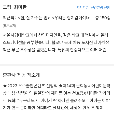
가의 맛깔스러운 문장과 최미란 작가의 익살맞은 그림이 이번에
원 100명의 깐깐한 심사를 거친 『건방이의 건방진 수련기』가 제
그림:
최미란
저자파일
신간알림 신청
도 더없이 완벽한 호흡을 이룬다.
2회 스토리킹 수상작으로 선정되면서 큰 주목을 받았다. 이후
「건방이의 건방진 수련기」 시즌1(전 5권)에 이어 시즌2(전 5권)
최근작 :
<집, 잘 가꾸는 법>
,
<우리는 집지킴이야!>
… 총 159종
「건방이의 초강력 수련기」가 출간되었다. 그동안 「암행어사 박아
(모두보기)
지」 시리즈, 『대박 쉽게 숙제하는 법』, 『아기 너구리 키우는 법』
서울시립대학교에서 산업디자인을, 같은 학교 대학원에서 일러
등을 썼다.
스트레이션을 공부했습니다. 볼로냐 국제 아동 도서전 라가치상
픽션 부문 우수상을 받았습니다. 특유의 집중력으로 여러 어린이
책에 개성 강한 그림들을 그렸습니다. 그린 책으로 '삼백이의 칠
일장' 시리즈, ≪글자동물원》, ≪탁구장의 사회생활≫, ≪내기 대
왕 오진구≫, ≪귀신 학교≫, ≪백점 백곰≫, ≪기기묘묘 고물 자
출판사 제공 책소개
판기≫, ≪독수리의 오시오 고민 상담소≫, ≪주세요 주세요≫,
★2023 우수출판콘텐츠 선정작 ★제14회 문학동네어린이문학
≪무적 말숙≫, ≪슈퍼 히어로의 똥 닦는 법≫, ≪겁보 만보≫ 등
상 대상 ‘삼백이의 칠일장’의 재미를 잇는 천효정X최미란 작가의
이 쓰고 그린 책으로는 ≪집, 잘 가꾸는 법≫, ≪우리는 집지킴이
새 동화! “누구라도 새 이야기 딱 하나만 들려주오!” 아이는 이야
야!≫가 있습니다.
기가 있는 곳이라면 어디라도 달려갔어. 세상에 안 밟은 땅이 없