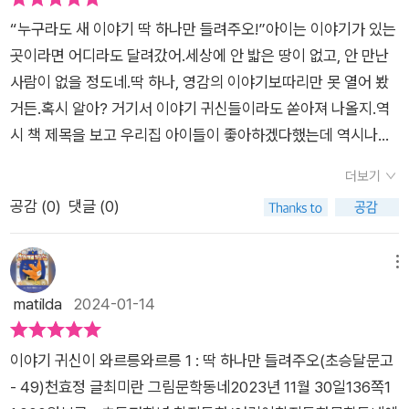
있겠죠?이야기보따리는 총 2권에 나눠서 펼쳐지니, 빨리 2권도
다. 씩씩한 빨래꾼 소녀는 빨랫방망이 하나로 어찌나 깨끗하게 삯
저런 베게에서 나도 한번 자고 싶다며 이야기에 빠져드는 아이.혼
점이다!#옛이야기 #동화추천 #초등추천 #방학독서추천책 #책
만나봐야겠네요!'출판사로부터 책을 제공받아 쓴 리뷰입니다.'
“누구라도 새 이야기 딱 하나만 들려주오!”아이는 이야기가 있는
빨래는 하는지 아주 동네의 보물이다. 부모를 잃고 ‘복복이’라는
자 자기 외로워 누구든 아무나 와서 잘 수 있게 했더니 어른아이
추천 #서평단 #독서 #독서일기 #책리뷰
곳이라면 어디라도 달려갔어.세상에 안 밟은 땅이 없고, 안 만난
병아리(?)와 둘이 산다. 없는 형편에도 복복이를 잘 먹이며 소중
는 물론 외로움 타는 호랑이와 저승사자까지 와서 자고 간다는 이
사람이 없을 정도네.딱 하나, 영감의 이야기보따리만 못 열어 봤
하게 키운다. 드디어 이야기 귀신이 말한 왕지네가 나올 차례가
야기입니다. 이 중 저승사자가 잘 때 편하게 자라고 저승사자의
거든.혹시 알아? 거기서 이야기 귀신들이라도 쏟아져 나올지.역
되었다. 왜 있잖은가? 제물로 소녀들을 바쳐야 하는 이야기. 하필
신발을 잠보가 벗겨 놓았는데 이 일로 인해 인간세상에 아주 좋은
시 책 제목을 보고 우리집 아이들이 좋아하겠다했는데 역시나네
이번에 빨래꾼이 뽑힌 거다. 하지만 이야기란 건 변화무쌍하면서
일이 생긴다고 합니다. ​누구에게나 친절을 베풀며 살라는 교훈을
요!책을 보자마자 첫째가 읽고 그 뒤를 이어 둘째가 보았어요.둘
도 공통적인 고갱이 같은 것이 있잖아. 바로 키워준 동물이 은혜
주는 이야기 입니다. 앞으로 세상을 살아가면서 꼭 잊지 말았으면
더보기
째가 볼때는 제가 읽어주기도 했는데 술술 읽히네요 ㅎㅎ​세가지
를 갚는 설정. 복복이의 정체는 무엇이었을까? 무서운 왕지네에
엄마의 마음이 그대로 담긴 세번째 교훈이네요.​​ [이야기귀신이와
공감 (
0
)
댓글 (0)
이야기들이 펼쳐지는데요. 어쩜 이렇게 문장도 맛깔스러운지 정
대한 실감나는 묘사, 당당한 빨래꾼의 모습, 복복이의 활약까지
르릉와르릉] 의 두번째 이야기나 세번째에 나오는 지네에게 바쳐
말 읽는 내내 엄마인 저도 빠져들었어요^^​의성어, 의태어가 많이
여기도 재미가 한가득이다. 이렇게 하여 1권이 끝나고, 나머지 세
지는 빨래꾼 소녀 이야기까지. 지네에게 바쳐지는 소녀 이야기라
들어가 있어서 이 책을 보고 따라 써보는 것도 좋을 거 같아요. ​
메뉴
귀신의 이야기도 궁금하여 독자는 2권을 사러 간다.^^ 거기다가
면 슬플 거라고 생각하기 쉽지만, 어떤 운명이든 내 스스로 개척
또 이야기마다 재미로 끝나는게 아니라 교훈도 담겨 있어서 저학
부록처럼 ‘덤 이야기 하나’가 뒤에 붙어있는데, 그것도 센스 만점.
matilda
2024-01-14
하면 된다는 앞으로 세상을 살아가면서 꼭 잊지 말았으면 엄마의
년들이 읽으면 참 좋을 책이네요! ​추가로 책에 흥미를 붙일 수 있
이야기를 만드는 주인공 아이가 윙크를 하면서 나를 보네. 그래,
마음이 그대로 담긴 네번째 교훈이네요. ​어떤 이야기 하나도 그냥
는 책이에요. 리듬감까지 있어 흠뻑 책에 빠지는 매력이 있어요^
바로 나!를 말이야.ㅎㅎㅎㅎㅎ 이 책도 대박이 날 느낌이다. 왜
지나칠 수 없는 기발한 이야기가 가득 들어있는 [이야기귀신이와
이야기 귀신이 와르릉와르릉 1 : 딱 하나만 들려주오(초승달문고
^​엄마인 저도 할머니가 들려주는 이야기처럼 너무나 재미있게 이
냐하면 이게 ‘소장각’이기 때문이다. 이 책은 혹시 빌려주게 되면
르릉와르릉] . 아이는 물론 어른까지 우리나라 옛이야기 재미 속
- 49)천효정 글최미란 그림문학동네2023년 11월 30일136쪽1
야기속으로 풍덩 빠졌어요. ㅎㅎ​우리집 아이들은 너무 재미있다
꼭 챙겨서 받을 거고, 웬만하면 사시라고 권하겠다. 교실에 있어