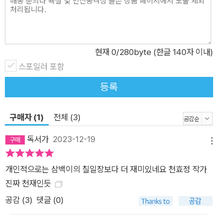
주는 포근한 이야기로 재탄생한다. 이야기가 하나씩 완성될 때마
다 귀신들에겐 실한 날개가 생기고, 마지막 여섯 번째 귀신까지
온전한 모습을 되찾자 귀신들은 마침내 넓고 높은 세상으로 훨훨
현재
0
/280byte (한글 140자 이내)
날아간다. 오늘의 일상에 스며드는 옛이야기에 담긴 가치 아이가
스포일러 포함
고치고 다듬어 새로 만든 이야기들은 옛이야기 특유의 말맛과 리
듬 덕분에 읽는 것만으로 쾌감을 주는데, 다 읽고 나면 오늘을 살
등록
아가는 우리에게 개운한 뒷맛까지 선사한다. 「청백리네 강아지」
에서는 제 생긴 대로 살아가는 법을 알게 된 청백리와 육백이가,
구매자 (1)
전체 (3)
「빨래꾼과 복복이」에서는 더 이상 가련한 약자의 이미지로 그려
지기를 거부하는 소녀가, 「백두산 평평도사」에서는 ‘평평’과 ‘안
독서가
2023-12-19
메뉴
평평’의 이분법을 넘어 자기들만의 답을 찾아내는 아이들이, 「천
하무적 싸리동자」에서는 시시한 줄 알았던 재주가 다른 이들을
개인적으로는 삼백이의 칠일장보다 더 재미있네요 천효정 작가
자꾸자꾸 돕게 된 아이가 등장해 일상의 권태감을 시원하게 날려
진짜 천재인듯
줄 웃음과 용기와 지혜를 딴딴하게 빚어 전한다. 둘레둘레 살펴보
공감 (
3
)
댓글 (0)
며 잇고 기우고 퍼뜨리는 이야기 이야기란 같이 들을수록 재미지