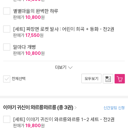
별별마을의 완벽한 하루
판매가
10,800
원
[세트] 짜장면 로켓 발사 : 어린이 희곡 + 동화 - 전2권
판매가
17,550
원
말마다 개뻥
판매가
10,800
원
더보기
전체선택
모두보기
이야기 귀신이 와르릉와르릉 (총 3권)
신간알림 신청
[세트] 이야기 귀신이 와르릉와르릉 1~2 세트 - 전2권
판매가
19,800
원