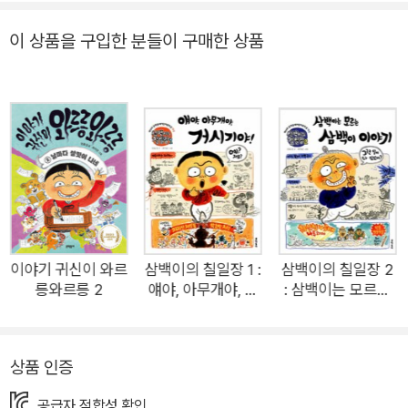
고, 안 만난 사람이 없을 정도네. 딱 하나, 영감의 이야기보따리만
못 열어 봤거든. 혹시 알아? 거기서 이야기 귀신들이라도 쏟아져
이 상품을 구입한 분들이 구매한 상품
나올지. 동화작가 천효정, 화가 최미란이 ‘삼백이의 칠일장’ 이후
10년 만에 창작 옛이야기로 또 한 번 뭉쳤다. “사라진 입담가의
부활”이라는 극찬과 함께 제14회 문학동네어린이문학상 대상을
수상한 ‘삼백이의 칠일장’은 수많은 어린이들에게 읽기의 재미를
알려 주었다는 입소문으로 10년째 변함없이 큰 사랑을 받고 있
다. 어린이들이 읽고 싶은 책을 직접 투표하는 어린이도서연구회
‘동화동무씨동무’에 2회 연속 선정되기도 했다. 이름 없이 삼백
년을 산 아이에 이어 이번에는 이야기 좋아하는 아이가 주인공이
다. 『이야기 귀신이 와르릉와르릉』은 먹고 자는 것보다 이야기 듣
이야기 귀신이 와르
삼백이의 칠일장 1 :
삼백이의 칠일장 2
릉와르릉 2
얘야, 아무개야, 거
: 삼백이는 모르는
기를 좋아해 온종일 새 이야기만 찾아다니던 아이가 영감의 이야
시기야!
삼백이 이야기
기보따리에 오랫동안 갇혀 본모습을 잃은 이야기 귀신 여섯을 만
나고, 그들의 한을 풀어 주는 이야기이다. 재미난 이야기를 보따
상품 인증
리에 한가득 모아 둔다는 옛이야기 모티프에서 시작하여 그 속에
억울하게 갇힌 이야기 귀신들의 한을 풀어 준다는 역발상이 신박
공급자 적합성 확인