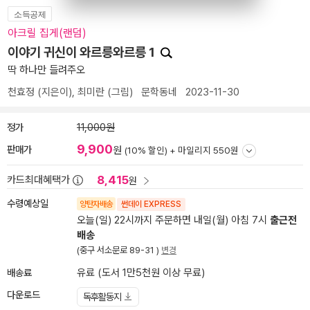
소득공제
아크릴 집게(랜덤)
이야기 귀신이 와르릉와르릉 1
딱 하나만 들려주오
천효정
(지은이),
최미란
(그림)
문학동네
2023-11-30
정가
11,000원
9,900
판매가
원
(10% 할인) +
마일리지 550원
8,415
카드최대혜택가
원
수령예상일
양탄자배송
썬데이 EXPRESS
오늘(일) 22시까지 주문하면 내일(월) 아침 7시
출근전
배송
(중구 서소문로 89-31 )
변경
배송료
유료 (도서 1만5천원 이상 무료)
다운로드
독후활동지