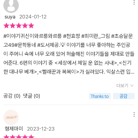
했어요. 그러던 어느 날, 그렇게 소원하던 이야기보따리를 드디어
메뉴
두드려주고 나갔다. 나같은 주인공이 있다니!ㅎㅎ 어느 날 아끼
기귀신이와르릉와르릉] 글씨체도 옆에 그려진 그림들도 익살스
열게 되었죠.무릇 이야기란 넓은 세상을 맘껏 돌아다녀야하는 법
suya
2024-01-12
던 목침이 쪼개져버린 잠보는 대나무를 쪼개 새 베개를 만들었다.
럽고 즐거운 그림으로 보는 순간 어떤 이야기인지 기대가 됩니다.
인데, 보따리 속 이야기들은 자신이무슨 이야기였는지 잊어버린
쌍둥이 같은 두 베개를 나란히 놓고 자다가 함께 누울 이가 없다
​ [이야기귀신이와르릉와르릉] 의 첫번째 이야기인 '세상에서 제
채 이야기 귀신이 돼버렸어요. 이때, 아이가 자신 있게 나서며 새
는 생각에 미친 잠보는 광고를 낸다. “푹 자고 싶은 이라면 누구
일 운 없는 사내' 입니다. 사는 내내 운이 없는 사내는 돌 구경하기
#이야기귀신이와르릉와르릉 #천효정 #최미란_그림 #초승달문
로운 이야기로 만들어 준다고 해요!이야기 좋아하는 아이가 뚝딱
나 환영! (매일 밤 선착순 한 명 모집)”그리하여 다양한 존재들이
에만 관심이 있습니다. 어떤 금은보화를 발견해도 돌 외에는 관심
고49#문학동네 #도서제공.💡 이야기를 너무 좋아하는 주인공
고친 재미있고 특별한 이야기! 한 번 만나보지 않겠어요?자신의
잠보의 옆에서 쌍둥이 대나무 베개를 베고 하룻밤 잠을 자고 간
이 없는 사내. 운 없는 사내 입장에서 보면 임금이 된 상황도 운이
이 주머니 속에 너무 오래 있어 허술해진 이야기들을 제대로 만들
모습을 잃어버린 이야기 귀신 여섯!이들의 한을 풀어주기 위해 새
다. 선비, 할머니, 호랑이에 저승사자까지 각양각색에다 저마다의
없는 상황이나 독자 입장에서는 왜 저렇게 운이 없다고 탄식을 하
어준다. 6편의 이야기 중 <세상에서 제일 운 없는 사내>,<신기
로운 이야기로재탄생시키는 아이의 모습이 무척 유쾌했어요.그
사연도 재미나기 짝이 없다. 그런데.... 마지막이 좀 쓸쓸한가 싶
는지 도무지 이해가 되지 않는 신기한 이야기. ​타인의 기준과 나
한 대나무 베개>,<빨래꾼과 복복이>가 실려있다. 익살스런 입
리고 새 이야기 하나하나가 어찌나 흥미진진하던지, 특히 다양한
었는데 그게 아닌 것도 같아. 마지막 주인공은 바로 그의 그림자
의 기준은 완벽하게 다를 수 있으며 행복의 기준은 모두가 다를
담가에게 듣는 것 같은 탄탄한 스토리에 그림보는 재미까지 더해
교훈 및 생각할 거리까지담겨 있어 정말 좋았답니다. 구수한 전래
더보기
였거든. 어제도 그림자 이야기를 읽었는데 신기하다. 하여간 한
수 있다는 교훈을 주는 이야기 입니다. 앞으로 세상을 살아가면서
져 2권도 빨리 읽고 싶어진다.두 작가님의 <칠백일의 백일장>
동화를 보는 것처럼 맛깔스러운문장과 익살스러운 삽화도 이야
공감 (
0
)
댓글 (0)
이불을 덮고 사이좋게 잠이 들었다니 잘 됐지 뭐야. 세 번째 귀
꼭 잊지 말았으면 엄마의 마음이 그대로 담긴 두번째 교훈이네요.
캐릭터를 찾아보는 것도 재미를 더해주는 꿀팁!! 옛 이야기 싫어
기의 흥미를더해주어 책 읽는 즐거움을 알려줄 수 있었어요. 특히
신의 이야기는 배경이 지넷골이다. 연약한 소녀들을 잡아가는 왕
[이야기귀신이와르릉와르릉] 의 두번째 이야기는 신기한 대나무
하는 사람이 있을까? 어릴적 방학 때 할머니집에서 자기전에 듣
이야기 속 이야기로 구성되어있어 초등 저학년 아이들과 함께 읽
지네. 우리의 주인공은 그 이야기를 이렇게 바꿨다. “몰랐어? 지
베게입니다. 옛날 옛적 자는것을 참 좋아하는 잠보가 살았어요.
던 이야기들로 이리바꾸고 저리바꾸며 잠자리 이야기를 겨우겨
메뉴
기에도좋을 것 같아요. 책을 읽고 나서 이야기 속주인공처럼 나만
금 소녀들은 하나도 안 연약하거든.” 이라는 의미심장한 말을 귀
잘 자기 위해 대나무베게를 만들었는데 대나무 베게 나란히 있으
우 채웠었는데 이런 책이 진작에 있었다면 혼자 살짝이 보고 신명
형제마미
2023-12-23
의 새로운 이야기를 만들어 보면 더욱 즐거운 독서시간 만들 수
신에게 하면서 말이다. 바꾼 이야기의 제목은 「빨래꾼과 복복이」
면 나무 안에서 시원한 바람이 솔솔 불어 그렇게 잠이 잘 온데요.
나게 들려줬을 것 같다! +시대반영이 된 주인공도 너무나 매력 만