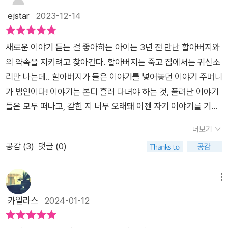
람들이 모여 있기에 호기심에 가보니 뽑기장수가 구경꾼들에게
도 나오는데... 더는 기억이 안 나. “일단, 개를 주인공으로 해 보
다. 삼백이 시리즈는 교실에서 널리 읽히고 있고 아직도 열기가
ejstar
2023-12-14
제비를 돌리고 있었다.'애들은 가라, 애들은 가! 어른은 와라, 어른
자고.” 다섯 번째 이야기 「백두산 평평도사」 옛날에 평평도사가
전혀 식지 않았는데, 거기에 이 ‘이야기 귀신’ 이야기까지 가세.
은 와!'1등이 되는 한 명에게는 쌀 한 가마니가 주어지는 뽑기였
살았는데 평평도사가 평평도술을 부려서 온 세상이 평평해졌대.
즐거운 비명을 지르는 상황이다.^^ 천효정 작가님의 특기 중 하
다.막상 보니 흥미가 떨어져 사내가 가려는 순간, 누군가 뽑기장
새로운 이야기 듣는 걸 좋아하는 아이는 3년 전 만난 할아버지와
끝! “그렇군. 근데 왜 이렇게 재미가 없지?” 여섯 번째 이야기 「천
나는 ‘그럴듯한 설정 만들기’다. 이야기에 빠지게 되는 설정을 정
수에게 물었다.'꽝도 있소?''그럼요. 꽝 상품은 돌멩이입지요.'꽝
의 약속을 지키려고 찾아간다. 할아버지는 죽고 집에서는 귀신소
하무적 싸리동자」 마당을 잘 쓰는 사람이 있었는데, 그냥 잘 쓰는
말 기가 막히게 만든다. 뼈대를 세우는 이것부터 너무 잘하시니
상품이 돌멩이라는 말에 어쩌면 신기한 돌멩이를 얻을 수 있단 생
리만 나는데.. 할아버지가 들은 이야기를 넣어놓던 이야기 주머니
게 아니라 완전 대박 잘 쓸었거든! “그래? 재주치고는 좀 시시한
기본부터 먹고 들어가는 거다. 삼백이 때도 그렇더니만, 이 책도
각에 사내는 참여하게 되었는데, 이럴 수가!그가 바로 1등 상품인
가 범인이다! 이야기는 본디 흘러 다녀야 하는 것, 풀려난 이야기
데.”
그러네. 옛날 옛날에 밥보다 이야기를 더 좋아하는 아이가 있었
쌀 한 가마니를 얻게 된 것이었다.모두가 부러워하지만 한여름에
들은 모두 떠나고, 갇힌 지 너무 오래돼 이젠 자기 이야기를 기억
다. (여자아이로 나와서 더 좋았다. 균형이 맞는 느낌) 이야기를
무거운 쌀가마니를 지고 가려니 약골이었던 사내는 가는 내내 울
도 못하는 이야기를 아이가 잘 고쳐서 새로운 이야기로 만들어낸
갈구하는 이 아이가 안 가본 곳, 안 들어본 이야기가 없어 세상 사
더보기
상을 지을 수밖에 없었다.'나는 왜 이렇게 운이 없을까!'가는 길에
다.'신기한 대나무 베개'에는 <삼백이의 칠일장>에 나온 캐릭터
는 재미가 없던 차에, 예전에 인연이 있던 영감의 집에 찾아갔다
공감 (
3
)
댓글 (0)
냇가를 만나 세수도 할 겸 냇가 바닥에 있는 돌을 찬찬히 보던 도
들이 등장! 아이가 얼마나 반가워했는지 모른다. '너무 심하게 옛
가 ‘보따리’를 발견하게 된다. 그 보따리에서 나오는 소리 때문에
중에, 이럴 수가!그가 금덩이를 집게 된 것이었다.모두가 입을 모
날 느낌인데? 몰랐어? 지금 소녀들은 하나도 안 연약하거든.' 아
그 집은 흉가가 되었지만 아이는 알아낸다. 그 보따리엔 세상으로
아 부러워하니 사내는 서둘러 집으로 오게 된다.고민에 빠졌던 그
이에 의해 최신버전으로 업데이트된 재미난 이야기들이 뜨악하
메뉴
나가고 싶은 이야기 귀신들이 갇혀 있다고. 아이는 보따리를 풀어
는 금덩이를 팔아 돌밭을 사게 되고 돌을 캐려고 곡괭이질을 하는
게 하고, 미소 짓게 만들며 한권을 뚝딱 읽어내게 한다.
카일라스
2024-01-12
이야기들을 훌훌 날려 보내준다. 그런데 여섯 이야기가 날지 못하
데, 이럴 수가!그가 진귀한 보물이 가득한 커다란 항아리를 발견
고 빌빌대는 것이다. 사연인즉, 너무 웃겨.ㅎㅎㅎ“우린 너무 오래
하게 된 것이었다.불안함에 사로잡힌 사내는 진돗개를 사게 되는