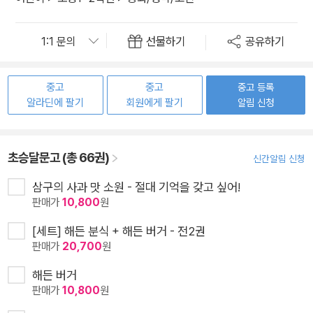
선물하기
공유하기
중고
중고
중고 등록
알라딘에 팔기
회원에게 팔기
알림 신청
초승달문고 (총 66권)
신간알림 신청
삼구의 사과 맛 소원 - 절대 기억을 갖고 싶어!
판매가
10,800
원
[세트] 해든 분식 + 해든 버거 - 전2권
판매가
20,700
원
해든 버거
판매가
10,800
원