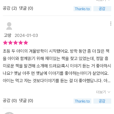
가 하면, 산길에서 구해준 처자가 알고보니 공주여서 왕이 되기까
왔소!'​​어떤 이야기를 담았을지 궁금해서라도 이 책을 꼭 펼쳐들기
기 듣는 걸 더 좋아하는 아이가 나오며 시작이 됩니다. 만나는 사
많아 놀랐다.나중에 프린트한 뒤 책으로 만들어 조카에게 선물해
공감 (
2
)
댓글 (0)
지 한다. 이보다 더 운 좋은 이야기 있음? 그런데 사내의 입에서
를 권한다. ​​나또한 맛깔스러운 이야깃속으로 들어가서 함께 하는
람마다 이야기를 해달라고 졸랐던 아이는 아이한테 이야기를 해
줘야겠다.얼른 2탄 읽으러 가야지✨
나오는 말은 탄식 뿐이다.“아이고, 안되는 놈은 뒤로 넘어져도 코
시간이 즐거웠다. ​​넘넘 재미있어서 깔깔 웃으며 책 속에 흠뻑 빠
주기로 했던 영감집에 찾아가 영감이 이야기들을 잔뜩 숨겨둔 방
가 깨진다더니!”“운이 없다 없다 이렇게 지지리도 없을 수가!” 이
져보았다. ​​이야기에 본격적으로 들어가기 전 이야기도 재미있고,
에 들어가 외칩니다.​'댁들 사연을 들으러 왔소!!'수군거리는 빈 방
메뉴
러면서 자신의 불운을 한탄한다. 그러다 마지막에 개똥에 미끄러
각각의 이야기 세 편도 몰입도가 뛰어나니, 어린이들의 창의력을
에 들어가 이렇게 베짱있게 큰 소리로 외치는 아이의 자신감이라
고땅
2024-01-03
지는데 신하들이 이제 죽었다 싶어 머리를 조아리는 가운데 사내
길러주는 데에 큰 역할을 할 수 있겠다.​​옛날이야기책을 찾는다면
니.. 앞으로 세상을 살아가면서 꼭 잊지 말았으면하는 엄마의 마
가 한다는 말이,“이렇게 운이 좋을 수가!”사내의 운을 좋게 한 그
이 책을 강추하고 싶다. 2023 우수출판콘텐츠 선정작이니 두말
음이 그대로 담긴 첫번째 교훈입니다.​그러자 영감이 숨겨 놓았던
초등 두 아이의 겨울방학이 시작됐어요. 방학 동안 좀 더 많은 책
것은 대체 뭐였을까. 그러게 사람마다 운의 기준이 다르다니까.
해 무엇하랴. 초등1,2학년 권장도서로 이 책을 소개한다. ​​어린이
보따리 속에 들어있었던 이야기들이 와르릉와르릉 쏟아져나오게
을 아이와 함께읽기 위해 재미있는 책을 찾고 있었는데, 정말 흥
나의 기준으로 남을 판단하지 말 것이며 남의 기준에 맞추려도 애
도서 창작동화 옛날이야기책으로 이 책을 꼭 읽어보기를 권한다.
되고, 그동안 갇혀 있었던 이야기들은 모두 자유롭게 창문으로 날
미로운 책을 발견해 소개해 드려요!혹시 이야기 듣는 거 좋아하시
쓰지도 말지어다. 운, 그러니까 행복의 조건은 도처에 숨어있는
출판사로부터 도서를 제공받아 솔직하게 작성하였습니다​
아가게 됩니다.와르릉와르릉이라는 의성어도 재미있고, 온갖 신
나요? 옛날 아주 먼 옛날에 이야기를 좋아하는아이가 살았어요.
것이니. 두 번째 귀신의 이야기를 토대로 만든 이야기는 「신기한
기하고 무섭고 우스은 이야기들이 갖가지 모양을 하고 풀여나는
아이는 먹고 자는 것보다이야기를 듣는 걸 더 좋아했답니다. 아이
대나무 베개」. 이 이야기의 주인공은 ‘잠보’다. 왠지 나인 것 같잖
장면은 누가 봐도 정말 신선한 발상이었습니다. 아이도 저도 완전
는 어떤 이야기든 재미나게 들었어요. 웃기는 이야기, 소름 돋는
아? 잠을 가장 사랑하는 사람. 그리고 가장 소중한 물건은 베개.
히 빠져서 [이야기귀신이와르릉와르릉] 에 더욱 집중하게 되었어
더보기
이야기, 놀리는이야기, 코끝이 쨍해지는 이야기! 하지만아이가 제
와 정말 딱 나네! 내가 언젠가 남편한테 “내가 가장 사랑하는 무
요.​그렇게 모든 이야기가 빠져가고, 그 중 본모습을 잃어 이야기
공감 (
0
)
댓글 (0)
일 좋아하는 건 새 이야기였죠. 이야기가 있는 곳이라면 어디든
생물은 이불이랑 베개야.” 라고 했더니 남편이 웃음을 깨물며 나
가 제대로 생각나지 않는 이야기들에게 이야기를 좋아하는 아이
달려간 아이였지만, 단 하나 영감의 이야기보따리만열어 보지 못
가다 말고 방구석에 이불과 베개를 꺼내놓고는 푹 자라고 어깨를
가 새로운 이야기를 만들어 주는 내용으로 시작이 됩니다. [이야