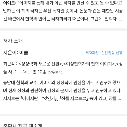
가? 이제 우리는 가상과 실재라는 이분법을 다시 질문해야 하는 게
이여로:
“이미지를 통해 내가 아닌 타자를 만날 수 있고 될 수 있다고
아닐까? 이 책은 콘텐츠 시대에 대한 고루한 진단을 새로운 질문으로
말하는 이 책의 타자는 우선 독자일 것이다. 논문과 같은 제한된 시공
바꾼다. 철학자들의 이미지 이론을 성실하게 들여다보면서 오래된 편
간 바깥에서 철학의 언어는 타자화되기 때문이다. 그런데 ‘철학자’ 옆
견을 논파한다. 이제 이미지는 누명을 벗고 춤추며 생동한다. 생각하
에 ‘스마트폰 중독자’의 이름을 나란히 놓는 이 책은 디지털 환경 속에
는 끈기를 가지고 지적 탐구를 따라가 보자. 고립된 자아의 모서리가
서 산만해진 정신을 기꺼이 ‘우리’라고 부른다. 그래서 나는 정교한 철
마모된 자신을 발견할 수 있을 것이다.”
저자 소개
학서를 산만하게 읽어 보았고, 이러한 독서 행위가 이미 책이 열어 준
상상력임을 알게 되었다.”
지은이:
이솔
저자파일
신간알림 신청
최근작 :
<상상력과 새로운 전환>
,
<여성철학자의 철학 이야기>
,
<장
폴 사르트르>
… 총 10종
(모두보기)
충남대 철학과 교수. 이미지와 상상력에 관심을 가지고 연구해 왔으
며 현재 상상과 관련하여 감정의 문제에 관심을 두고 연구하고 있다.
저서로는 『이미지란 무엇인가』, 『장폴 사르트르』 등이 있고, 장폴 사
르트르의 『자아의 초월성』을 번역했다. 주요 논문으로는 「사르트르
상상력 이론에서 예술작품의 문제」, 「사르트르와 동물 타자의 문제-
인간중심주의 (anthropocentrism)를 벗어날 수 있는 가능성」, 「사
출판사 제공 책소개