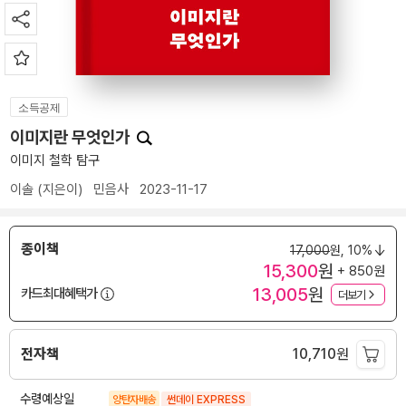
소득공제
이미지란 무엇인가
이미지 철학 탐구
이솔
(지은이)
민음사
2023-11-17
종이책
17,000
원,
10%
15,300
원
+ 850원
13,005
원
카드최대혜택가
더보기
전자책
10,710
원
수령예상일
양탄자배송
썬데이 EXPRESS