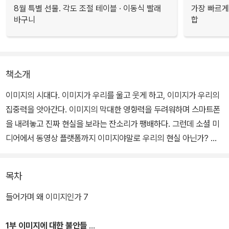
8월 특별 선물. 각도 조절 테이블 · 이동식 빨래
가장 빠르게
바구니
합
책소개
이미지의 시대다. 이미지가 우리를 울고 웃게 하고, 이미지가 우리의
집중력을 앗아간다. 이미지의 막대한 영향력을 두려워하며 스마트폰
을 내려놓고 진짜 현실을 보라는 잔소리가 팽배하다. 그런데 소셜 미
디어에서 동영상 플랫폼까지 이미지야말로 우리의 현실 아닌가?
세계는 우리에게 이미지로 주어진다. 서강대 철학과에서 이미지 이론
목차
연구로 박사학위를 받았으며 2022년 서산 신진철학연구자상을 수상
한 이솔은 이미지를 둘러싼 철학적 문제를 정교하게 파고든다. 이미
들어가며 왜 이미지인가 7
지의 시대를 살고 있는 바로 우리의 힘과 가능성을 찾는 길이다.
1부 이미지에 대한 불안들