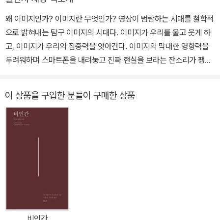
르트르 철학에서 감정의 문제: 감정의 초월성」 등이 있다.
왜 이미지인가? 이미지란 무엇인가? 영상이 범람하는 시대를 철학적
으로 밝혀내는 탐구 이미지의 시대다. 이미지가 우리를 울고 웃게 하
고, 이미지가 우리의 집중력을 앗아간다. 이미지의 막대한 영향력을
두려워하며 스마트폰을 내려놓고 진짜 현실을 보라는 잔소리가 팽배
하다. 그런데 소셜 미디어에서 동영상 플랫폼까지 이미지야말로 우리
의 현실 아닌가? 세계는 우리에게 이미지로 주어진다. 서강대 철학과
이 상품을 구입한 분들이 구매한 상품
에서 이미지 이론 연구로 박사학위를 받았으며 2022년 서산 신진철
학연구자상을 수상한 이솔은 이미지를 둘러싼 철학적 문제를 정교하
게 파고든다. 이미지의 시대를 살고 있는 바로 우리의 힘과 가능성을
찾는 길이다. 이미지는 가짜인가? 세 편의 ‘동굴의 우화’가 우리에게
던지는 질문 동굴 속에 사람들이 묶여 있다. 사지가 구속된 죄수들은
동굴 벽만을 바라볼 수 있다. 빈 벽에는 사물의 그림자만이 비치지만,
죄수들은 이것이 실재라고 믿으며 일평생을 살아간다……. 서양철학
의 가장 기묘한 이야기, 동굴의 우화다. 플라톤은 동굴의 우화를 통해
‘내가 보고 있는 게 진짜일까?’라는 불안을 드러낸다. 한편 이런 이야
비인간