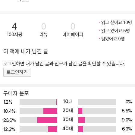
기도 있다. “각각의 동굴 뒤에는 열려 있는 그리고 보다 깊은 다른 동
굴이, 각각의 표면 아래에는 보다 넓고 낯설고 풍부한 지하 세계가, 그
리고 모든 밑바닥, 모든 정초 아래에는 훨씬 깊은 지하 세계가 존재한
읽고 싶어요 10명
4
0
0
다.” 들뢰즈는 동굴 뒤에 더 깊은 동굴이 있다고 말한다. ‘낯설고 풍부
읽고 있어요 5명
100자평
리뷰
마이페이퍼
한 지하 세계’라는 이미지는 단 하나의 원본을 상정한 플라톤을 부드
읽었어요 9명
럽고 강력하게 반박한다. 그리고 이런 이야기가 있다. 동굴 같은 방에
이 책에 내가 남긴 글
서, 자야 할 때를 넘긴 늦은 밤에 나는 깨어 있다. 스마트폰을 붙잡고
이 영상에서 저 영상으로 계속해서 넘어간다. 쏟아지는 이미지들에서
로그인하면 내가 남긴 글과 친구가 남긴 글을 확인할 수 있습니다.
눈을 뗄 수 없는 동시에 지긋지긋하다는 감각이 떠나지 않는다…….
로그인하기
이 책 『이미지란 무엇인가』가 그리는 지금의 상황이다. 이미 너무 많
은 불면의 밤을 보낸 우리에게 이미지란 무엇인가? 새로운 세계를 만
구매자 분포
나는 창구이자 익숙한 쾌락에 우리를 가둬 놓는 이미지를 어떻게 봐
10대
0%
1.2%
야 할까? 이미지는 자유이자, 실재다 가상과 실재의 이분법을 넘어서
20대
5.5%
18.4%
현실을 넘는 이미지의 힘을 포착하다 이 책은 서양 형이상학이 견지
30대
9.0%
26.6%
해 온 이미지 관념을 비판적으로 검토한다. 플라톤의 동굴의 우화 이
40대
6.3%
12.3%
래 데카르트와 흄의 철학은 세계에 대한 경험이 이미지를 ‘통해’ 이루