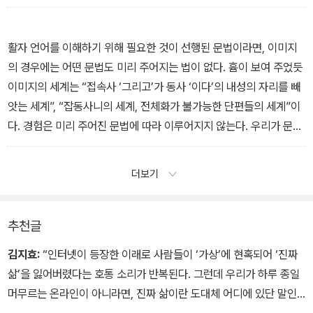
선택할 수 있는 존재이다. (……)
우리는 질병을 앓고 있거나 가난할 수 있다. 그러나 우리는 언제든 가
난과 질병이 없는 삶을 상상할 수 있다. 상상은 자기가 놓여 있는 조건
활자 언어를 이해하기 위해 필요한 것이 선행된 문법이라면, 이미지
과 상황으로부터 자신을 분리함으로써 그러한 상황을 타개하고 변화
의 경우에는 어떤 문법도 미리 주어지는 법이 없다. 흄이 보여 주었듯
시킬 가능성을 형성한다. 특정한 자연적·사회적 현실 속에 내던져져
이미지의 세계는 “접속사 ‘그리고’가 동사 ‘이다’의 내성의 자리를 빼
있는 한 우리는 자신의 타고난 신체적 조건을 변형할 수 없으며 태어
앗는 세계”, “잡동사니의 세계, 전체화가 불가능한 단편들의 세계”이
날 때부터 속해 있는 계급에서 벗어날 수도 없다. 그러나 우리의 의식
다. 경험은 미리 주어진 문법에 따라 이루어지지 않는다. 우리가 문법
만큼은 결코 그와 같은 현실적 조건들에 의해 제한될 수 없다. 자신이
을 배우는 것은 정돈되지 않아 혼란한 이미지들로부터이다. 들뢰즈가
처해 있는 문제 상황을 자각하고 나아가 다른 삶을 상상하고 또 기투
영화로부터 새로운 비전의 가능성을 찾는 것은 이처럼 스크린이 틀에
더보기
함으로써 우리는 언제든 그것을 넘어서고 개선하고자 하는 동기를 가
박히고 제한된 일상의 관점을 넘어, 생경하며 낯선 시선으로 보는 세
질 수 있다. 바로 이러한 점에서 의식은 근본적으로 자유로우며, 상상
계를 비추기 때문이다. 스크린에서는 언제나 일상을 벗어난 모험이,
은 이 자유의 표현과 같은 것이다.
새로운 문법을 찾는 경험주의자의 실험이 일어나고 있다.
추천글
— 5장 ‘상상이란 무엇인가’
— 8장 ‘스크린에서 일어나는 일’
김지효:
“인터넷이 등장한 이래로 사람들이 ‘가상’에 현혹되어 ‘진짜
삶’을 잃어버렸다는 호통 소리가 반복된다. 그런데 우리가 하루 종일
머무르는 온라인이 아니라면, 진짜 삶이란 도대체 어디에 있단 말인