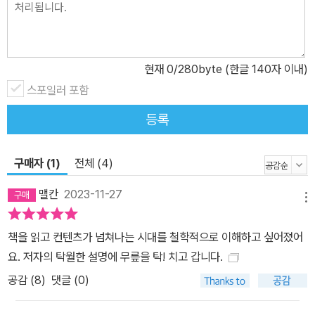
소할 길 모를 갑갑함을 느끼고 있다면, 당신에게 필요한 것은 이 한 줌
의 바람인지도 모른다.”(「들어가며」 중에서) 새로운 세계를 보는 새로
운 세대의 시각 공부와 삶을 잇는 인문 시리즈 ‘탐구’ ‘탐구’는 오늘날
한국 인문사회과학의 성과를 한눈에 보는 시리즈다. 지금 주목해야
현재
0
/280byte (한글 140자 이내)
할 젊은 저자들이 자기 삶에서 나온 문제의식을 솔직하게 꺼내 놓고,
스포일러 포함
이론과 실천을 연결하는 제안을 독자에게 건넨다. 낯선 학문이 이곳
등록
에서 다시 해석되고, 각자의 현실이 새로운 길로 연결된다. 기존 인문
학의 한계로 지적된 서양 학문 의존에서 벗어나 동료 학자와 또래 저
구매자 (1)
전체 (4)
자를 참조하고, 어려운 이론은 가까운 사례를 통해 풀어서 설명한다.
학술서와 대중서로 양분된 독서 시장에 다리를 놓는 시도다. 2022년
맬칸
2023-11-27
메뉴
『철학책 독서 모임』으로 시작해 2만 5000부 판매를 기록하며 독자
들의 강력한 지지를 받고 있는 탐구 시리즈는 7번 『이미지란 무엇인
책을 읽고 컨텐츠가 넘쳐나는 시대를 철학적으로 이해하고 싶어졌어
가』, 8번 『재난에 맞서는 과학』으로 계속된다.
요. 저자의 탁월한 설명에 무릎을 탁! 치고 갑니다.
공감 (
8
)
댓글 (0)