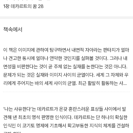
1장 데카르트의 꿈 28
책속에서
이 책은 이미지에 관하여 탐구하면서 내면적 자아라는 판타지가 얼마
나 견고한 동시에 얼마나 연약한 것인지를 살펴볼 것이다. 그러나 내
면성을 비판한다는 것이 곧 주체 없는 실재를 논한다는 것은 아니다.
문제가 되는 것은 실재와 이미지 사이의 균열이다. 세계 그 자체와 우
리에게 주어지는 바의 세계 사이의 균열. 최근 활발히 활동하는 사변
적 실재론이 보여 주듯 ‘거대한 외부(Grand Dehors)’, 곧 주체에게
상대적이지 않은 세계 그 자체를 논하려는 시도는 오히려 이미지 배
후의 실재라는 낡은 독단을 답습하는 것처럼 보인다. 내면성의 신화
‘나는 사유한다’는 데카르트가 온갖 혼란스러운 표상들 사이에서 발
만큼이나 경계해야 하는 것은 일찍이 니체가 지적한 ‘배후세계(Hint
견해 낸 최초의 명석 판명한 인식이다. 데카르트는 단 하나의 확실한
erwelt)의 착각’이다. 우리에게 주어진 것 이외의 혹은 이상의 실재
인식인 이 코기토 명제에 기초해서 확고부동한 지식의 체계를 건설하
가 있으리라는 믿음은 정당화된 것이 아니라 그저 선언된 것일 뿐이