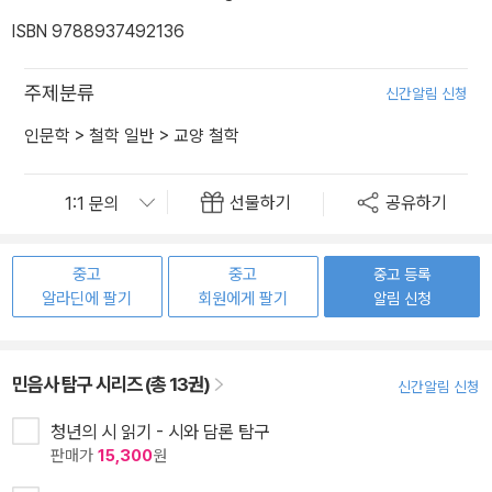
ISBN 9788937492136
주제분류
신간알림 신청
인문학
>
철학 일반
>
교양 철학
선물하기
공유하기
중고
중고
중고 등록
알라딘에 팔기
회원에게 팔기
알림 신청
민음사 탐구 시리즈 (총 13권)
신간알림 신청
청년의 시 읽기 - 시와 담론 탐구
판매가
15,300
원