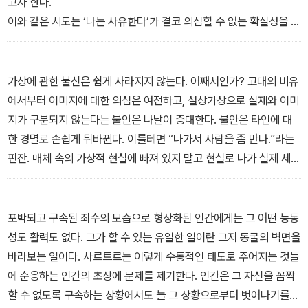
고자 한다.
다.
이와 같은 시도는 ‘나는 사유한다’가 결코 의심할 수 없는 확실성을 가
— 「들어가며」
진다는 사실에 근거한다. 말하자면 모든 이미지들은 늘 거짓일 수 있
기에 지식을 추구할 때 원칙적으로 배제되어야 하지만, 코기토로 표
현되는 나의 사유는 어떤 의심의 여지도 허용하지 않는 진실성을 담
가상에 관한 불신은 쉽게 사라지지 않는다. 어째서인가? 고대의 비유
보한다는 것이다. 여기에서 이미지와 사유는 가장 먼 곳에 위치하는
에서부터 이미지에 대한 의심은 여전하고, 설상가상으로 실재와 이미
두 극단으로 간주되고 있다.
지가 구분되지 않는다는 불안은 나날이 증대한다. 불안은 타인에 대
그런데 그동안 데카르트 연구에서 상대적으로 주목받지 않았던 ‘상
한 경멸로 손쉽게 뒤바뀐다. 이를테면 “나가서 사람을 좀 만나.”라는
상’에 주목할 때 문제는 복잡해진다. 이상한 것은 데카르트가 이미지
핀잔. 매체 속의 가상적 현실에 빠져 있지 말고 현실로 나가 실제 세상
에 대해 불신을 드러내 보이는 동시에 상상에 관해서는 긍정적 태도
이 어떻게 돌아가는지를 좀 보라는 것만큼 진부하기 이를 데 없는 표
를 취한다는 사실이다. 상상 능력(facultas imaginandi), 즉 상상력
현이 또 있을까? 일찍이 플라톤은 우리를 현혹시키는 이미지로부터
(imaginatio)이란 라틴어 단어가 보여 주는 그대로 이미지를 만들어
벗어나 동굴 바깥으로 나가 눈부신 태양을, 곧 무시간적인 본질을 가
포박되고 구속된 죄수의 모습으로 형상화된 인간에게는 그 어떤 능동
내는 능력이다. 그렇다면 이미지와 관계하는 상상력 역시 참된 지식
진 영원의 상인 이데아를 관조해야 한다고 역설했다. 고대로부터 이
성도 활력도 없다. 그가 할 수 있는 유일한 일이란 그저 동굴의 벽면을
을 구하는 과정에서 배제되어야 하지 않을까? 흥미롭게도 데카르트
어져 내려온 ‘동굴 밖으로 나가라’는 잔소리가 오늘날까지 반복되고
바라보는 일이다. 사르트르는 이렇게 수동적인 태도로 주어지는 것들
는 상상력을 사유의 한 양태로 본다.
있다.
에 순응하는 인간의 초상에 문제를 제기한다. 인간은 그 자신을 꼼짝
— 1장 ‘데카르트의 꿈’
— 3장 ‘플라톤의 동굴’
할 수 없도록 구속하는 상황에서도 늘 그 상황으로부터 벗어나기를