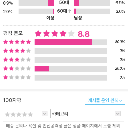
50대
어진다고 본다. ‘나’의 의식에 주어지는 표상 즉 이미지를 실재와 분리
6.9%
8.9%
하는 것이다. 이러한 이분법은 나에게 주어진 것 너머의 실재가 있다
60대
3.0%
2.0%
여성
남성
는 환상을 낳거나, 나의 세계로 모든 것을 환원하는 유아론을 예비한
다. 현대 철학을 열어젖힌 사르트르와 들뢰즈는 이미지를 해방시킨
8.8
평점 분포
다. 이미지를 만드는 능력인 상상력을 중시한 사르트르에게 이미지는
80.0%
불완전한 것이 아니라 ‘세계를 바라보는 근본적인 방식’이다. 한편 영
화의 역량을 포착한 들뢰즈에게 이미지는 무언가의 모방이 아니라
0%
‘실재를 구성하는 블록’이다. 두 철학자에게는 실재를 자아의 밖에서
0%
파악하려는 의지가 있다. 이미지란 낯설고 새로운 세계, 타인의 세계
20.0%
의 모습인 것이다. “나는 이미지에 관한 5년간의 탐구를 마친 연구자
0%
이자 스마트폰 중독자로서 이 책을 썼다.” 2000여 년 전의 철학과 디
지털 예술작품, 인스타그램의 ‘좋아요’를 넘나드는 저자는 낡은 생각
에 대해서는 단호해지고, 복잡한 현실 앞에서는 솔직해진다. 당연하
100자평
게시물 운영 원칙
게 받아들여진 사고에 문제를 제기하며, 스마트폰을 놓지 못하는 불
카테고리
면의 밤에서 탈출할 길을 찾는 ‘이미지 탐구’는 한 줄기 바람처럼 독자
의 생각을 신선하게 한다. “그러니 만일 당신이 매일의 삶 속에서 해