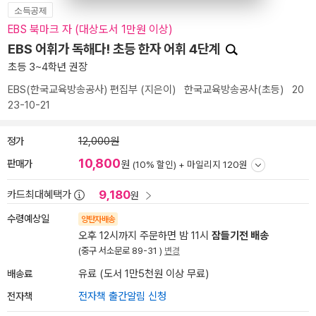
소득공제
EBS 북마크 자 (대상도서 1만원 이상)
EBS 어휘가 독해다! 초등 한자 어휘 4단계
초등 3~4학년 권장
EBS(한국교육방송공사) 편집부
(지은이)
한국교육방송공사(초등)
20
23-10-21
정가
12,000원
10,800
판매가
원
(10% 할인) +
마일리지 120원
9,180
카드최대혜택가
원
수령예상일
양탄자배송
오후 12시까지 주문하면 밤 11시
잠들기전 배송
(중구 서소문로 89-31 )
변경
배송료
유료 (도서 1만5천원 이상 무료)
전자책
전자책 출간알림 신청