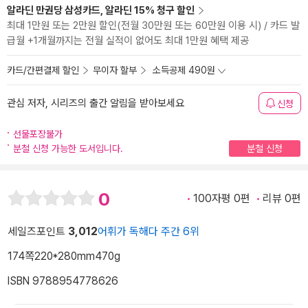
알라딘 만권당 삼성카드, 알라딘 15% 청구 할인
최대 1만원 또는 2만원 할인(전월 30만원 또는 60만원 이용 시) / 카드 발
급월 +1개월까지는 전월 실적이 없어도 최대 1만원 혜택 제공
카드/간편결제 할인
무이자 할부
소득공제 490원
관심 저자, 시리즈의 출간 알림을 받아보세요
신청
선물포장불가
분철 신청 가능한 도서입니다.
분철 신청
0
100자평 0편
리뷰 0편
세일즈포인트
3,012
어휘가 독해다 주간 6위
174쪽
220*280mm
470g
ISBN 9788954778626