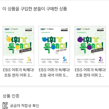
니다. - 교과서 어휘, 문학 어휘, 생활 어휘, 관용 표현 등으로 파생된
이 상품을 구입한 분들이 구매한 상품
다양한 어휘를 익힐 수 있습니다. 2. 다양하고 재미있는 구성을 통해
‘어휘 학습부터 독해까지’ 완벽하게! - 이해를 돕는 그림과 예문을 통
해 배운 어휘를 효과적으로 활용할 수 있습니다. - 배운 어휘를 제대
로 이해했는지 여러 문항과 독해 문제를 풀며 확인할 수 있습니다. -
5일차마다 익힌 어휘를 다시 복습할 수 있습니다. - ‘어휘 놀이터’코
너를 통해 재미있게 학습을 마무리할 수 있습니다. 3. 어려운 학습은
EBS 선생님이 도와줄게요! - 최고의 선생님이 학생 스스로 접근하기
어려운 한자를 쉽고 재미있게 알려줍니다. - EBS 초등사이트(prima
ry.ebs.co.kr)에서 전 단원 무료 강의와 한자 학습 부가 자료를 제공
EBS 어휘가 독해다!
EBS 어휘가 독해다!
EBS 어휘가 독해다!
합니다.
초등 한자 어휘 3단
초등 국어 어휘 5단
초등 한자 어휘 2단
계
계
계
상품 인증
공급자 적합성 확인