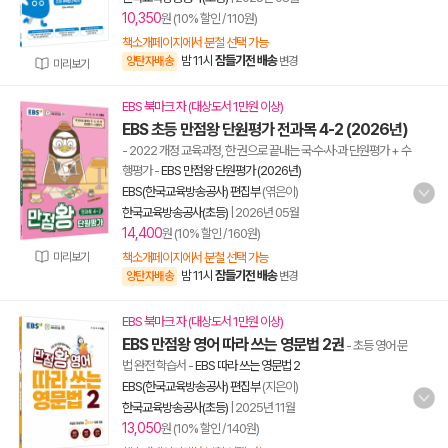
10,350
원 (10% 할인 / 110원)
책소개페이지에서 분철 선택 가능
밤 11시
잠들기전 배송
양탄자배송
변경
미리보기
EBS 북마크 자 (대상도서 1만원 이상)
EBS 초등 만점왕 단원평가 전과목 4-2 (2026년)
- 2022 개정 교육과정, 한 권으로 끝내는 국·수·사·과 단원평가 + 수
행평가
-
EBS 만점왕 단원평가 (2026년)
EBS(한국교육방송공사) 편집부
(엮은이)
한국교육방송공사(초등)
|
2026년 05월
14,400
원 (10% 할인 / 160원)
미리보기
책소개페이지에서 분철 선택 가능
밤 11시
잠들기전 배송
양탄자배송
변경
EBS 북마크 자 (대상도서 1만원 이상)
EBS 만점왕 영어 따라 쓰는 영문법 2권
- 초등 영어 문
법 완전 학습서
-
EBS 따라 쓰는 영문법 2
EBS(한국교육방송공사) 편집부
(지은이)
한국교육방송공사(초등)
|
2025년 11월
13,050
원 (10% 할인 / 140원)