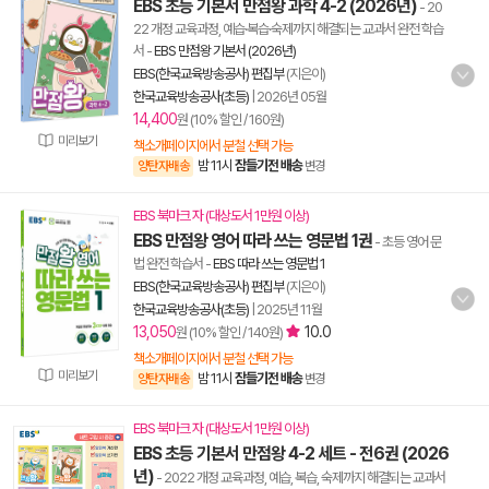
EBS 초등 기본서 만점왕 과학 4-2 (2026년)
- 20
22 개정 교육과정, 예습·복습·숙제까지 해결되는 교과서 완전 학습
서
-
EBS 만점왕 기본서 (2026년)
EBS(한국교육방송공사) 편집부
(지은이)
한국교육방송공사(초등)
|
2026년 05월
14,400
원 (10% 할인 / 160원)
미리보기
책소개페이지에서 분철 선택 가능
밤 11시
잠들기전 배송
양탄자배송
변경
EBS 북마크 자 (대상도서 1만원 이상)
EBS 만점왕 영어 따라 쓰는 영문법 1권
- 초등 영어 문
법 완전 학습서
-
EBS 따라 쓰는 영문법 1
EBS(한국교육방송공사) 편집부
(지은이)
한국교육방송공사(초등)
|
2025년 11월
13,050
10.0
원 (10% 할인 / 140원)
책소개페이지에서 분철 선택 가능
미리보기
밤 11시
잠들기전 배송
양탄자배송
변경
EBS 북마크 자 (대상도서 1만원 이상)
EBS 초등 기본서 만점왕 4-2 세트 - 전6권 (2026
년)
- 2022 개정 교육과정, 예습, 복습, 숙제까지 해결되는 교과서