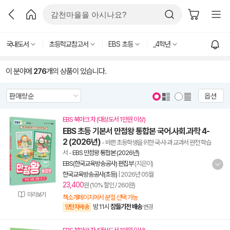
국내도서
초등학교참고서
EBS 초등
_4학년
이 분야에
276
개의 상품이 있습니다.
옵션
EBS 북마크 자 (대상도서 1만원 이상)
EBS 초등 기본서 만점왕 통합본 국어.사회.과학 4-
2 (2026년)
- 바쁜 초등학생을 위한 국·사·과 교과서 완전 학습
서
-
EBS 만점왕 통합본 (2026년)
EBS(한국교육방송공사) 편집부
(지은이)
한국교육방송공사(초등)
|
2026년 05월
23,400
원 (10% 할인 / 260원)
미리보기
책소개페이지에서 분철 선택 가능
밤 11시
잠들기전 배송
양탄자배송
변경