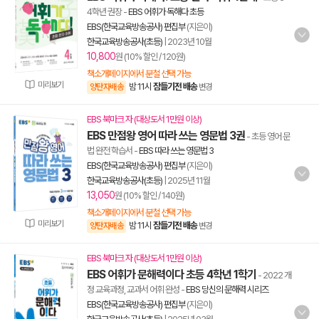
4학년 권장
-
EBS 어휘가 독해다 초등
EBS(한국교육방송공사) 편집부
(지은이)
한국교육방송공사(초등)
|
2023년 10월
10,800
원 (10% 할인 / 120원)
책소개페이지에서 분철 선택 가능
미리보기
밤 11시
잠들기전 배송
양탄자배송
변경
EBS 북마크 자 (대상도서 1만원 이상)
EBS 만점왕 영어 따라 쓰는 영문법 3권
- 초등 영어 문
법 완전 학습서
-
EBS 따라 쓰는 영문법 3
EBS(한국교육방송공사) 편집부
(지은이)
한국교육방송공사(초등)
|
2025년 11월
13,050
원 (10% 할인 / 140원)
책소개페이지에서 분철 선택 가능
미리보기
밤 11시
잠들기전 배송
양탄자배송
변경
EBS 북마크 자 (대상도서 1만원 이상)
EBS 어휘가 문해력이다 초등 4학년 1학기
- 2022 개
정 교육과정, 교과서 어휘 완성
-
EBS 당신의 문해력 시리즈
EBS(한국교육방송공사) 편집부
(지은이)