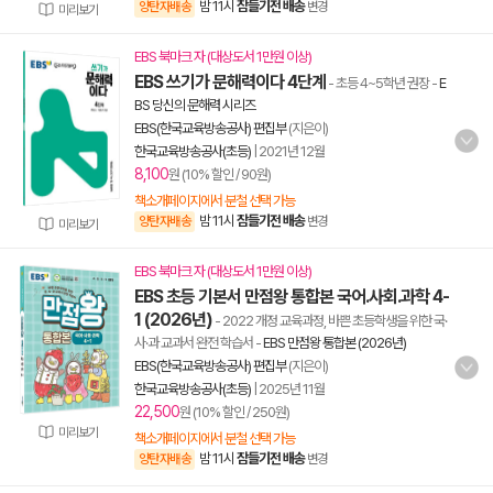
밤 11시
잠들기전 배송
양탄자배송
변경
미리보기
EBS 북마크 자 (대상도서 1만원 이상)
EBS 쓰기가 문해력이다 4단계
- 초등 4~5학년 권장
-
E
BS 당신의 문해력 시리즈
EBS(한국교육방송공사) 편집부
(지은이)
한국교육방송공사(초등)
|
2021년 12월
8,100
원 (10% 할인 / 90원)
책소개페이지에서 분철 선택 가능
밤 11시
잠들기전 배송
양탄자배송
변경
미리보기
EBS 북마크 자 (대상도서 1만원 이상)
EBS 초등 기본서 만점왕 통합본 국어.사회.과학 4-
1 (2026년)
- 2022 개정 교육과정, 바쁜 초등학생을 위한 국·
사·과 교과서 완전 학습서
-
EBS 만점왕 통합본 (2026년)
EBS(한국교육방송공사) 편집부
(지은이)
한국교육방송공사(초등)
|
2025년 11월
22,500
원 (10% 할인 / 250원)
미리보기
책소개페이지에서 분철 선택 가능
밤 11시
잠들기전 배송
양탄자배송
변경