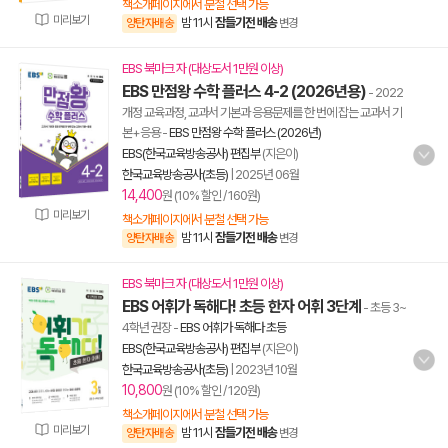
책소개페이지에서 분철 선택 가능
미리보기
밤 11시
잠들기전 배송
양탄자배송
변경
EBS 북마크 자 (대상도서 1만원 이상)
EBS 만점왕 수학 플러스 4-2 (2026년용)
- 2022
개정 교육과정, 교과서 기본과 응용문제를 한 번에 잡는 교과서 기
본+응용
-
EBS 만점왕 수학 플러스 (2026년)
EBS(한국교육방송공사) 편집부
(지은이)
한국교육방송공사(초등)
|
2025년 06월
14,400
원 (10% 할인 / 160원)
미리보기
책소개페이지에서 분철 선택 가능
밤 11시
잠들기전 배송
양탄자배송
변경
EBS 북마크 자 (대상도서 1만원 이상)
EBS 어휘가 독해다! 초등 한자 어휘 3단계
- 초등 3~
4학년 권장
-
EBS 어휘가 독해다 초등
EBS(한국교육방송공사) 편집부
(지은이)
한국교육방송공사(초등)
|
2023년 10월
10,800
원 (10% 할인 / 120원)
책소개페이지에서 분철 선택 가능
미리보기
밤 11시
잠들기전 배송
양탄자배송
변경