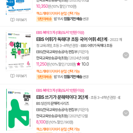
한국교육방송공사(초등)
|
2025년 03월
10,350
원 (10% 할인 / 110원)
책소개페이지에서 분철 선택 가능
밤 11시
잠들기전 배송
양탄자배송
변경
미리보기
EBS 북마크 자 (대상도서 1만원 이상)
EBS 어휘가 독해다! 초등 국어 어휘 4단계
- 2022 개
정 교육과정, 초등 3~4학년 권장
-
EBS 어휘가 독해다 초등
EBS(한국교육방송공사) 편집부
(지은이)
한국교육방송공사(초등)
|
2024년 09월
11,250
10.0
원 (10% 할인 / 120원)
책소개페이지에서 분철 선택 가능
미리보기
밤 11시
잠들기전 배송
양탄자배송
변경
EBS 북마크 자 (대상도서 1만원 이상)
EBS 쓰기가 문해력이다 3단계
- 초등 3~4학년 권장
-
E
BS 당신의 문해력 시리즈
EBS(한국교육방송공사) 편집부
(지은이)
한국교육방송공사(초등)
|
2021년 12월
8,100
원 (10% 할인 / 90원)
책소개페이지에서 분철 선택 가능