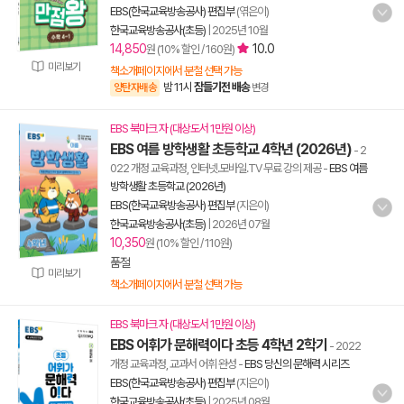
EBS(한국교육방송공사) 편집부
(엮은이)
한국교육방송공사(초등)
|
2025년 10월
14,850
10.0
원 (10% 할인 / 160원)
미리보기
책소개페이지에서 분철 선택 가능
밤 11시
잠들기전 배송
양탄자배송
변경
EBS 북마크 자 (대상도서 1만원 이상)
EBS 여름 방학생활 초등학교 4학년 (2026년)
- 2
022 개정 교육과정, 인터넷.모바일.TV 무료 강의 제공
-
EBS 여름
방학생활 초등학교 (2026년)
EBS(한국교육방송공사) 편집부
(지은이)
한국교육방송공사(초등)
|
2026년 07월
10,350
원 (10% 할인 / 110원)
품절
미리보기
책소개페이지에서 분철 선택 가능
EBS 북마크 자 (대상도서 1만원 이상)
EBS 어휘가 문해력이다 초등 4학년 2학기
- 2022
개정 교육과정, 교과서 어휘 완성
-
EBS 당신의 문해력 시리즈
EBS(한국교육방송공사) 편집부
(지은이)
한국교육방송공사(초등)
|
2025년 08월