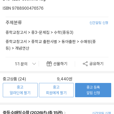
ISBN 9788900476576
주제분류
신간알림 신청
중학교참고서
>
중3-문제집
>
수학(중등3)
중학교참고서
>
중학교 출판사별
>
동아출판
>
수매씽(중
등)
>
개념연산
선물하기
공유하기
중고상품 (24)
9,440원
중고
중고
중고 등록
알라딘에 팔기
회원에게 팔기
알림 신청
중등 수매씽 수학 (2026년) (총 15권)
신간알림 신청