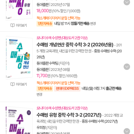
동아출판
|
2025년 07월
18,000
원 (10% 할인 / 1,000원)
책소개페이지에서 분철 선택 가능
내일 밤 11시
잠들기전 배송
양탄자배송
변경
미리보기
모나미 6색 수성펜 (대상도서 2권 이상)
수매씽 개념연산 중학 수학 3-2 (2026년용)
- 201
5 개정 교육과정, 내신을 위한 강력한 한 권
-
중등 수매씽 수학 (20
26년)
동아출판 수학팀
(지은이)
동아출판
|
2023년 08월
11,700
원 (10% 할인 / 650원)
책소개페이지에서 분철 선택 가능
미리보기
내일 (월) 아침 7시
출근전 배송
양탄자배송
썬데이 EXPRESS
변경
모나미 6색 수성펜 (대상도서 2권 이상)
수매씽 유형 중학 수학 3-2 (2027년)
- 2022 개정 교
육과정, 내신을 위한 강력한 한 권
-
중등 수매씽 수학 (2027년)
우희정
(지은이)
동아출판
|
2026년 05월