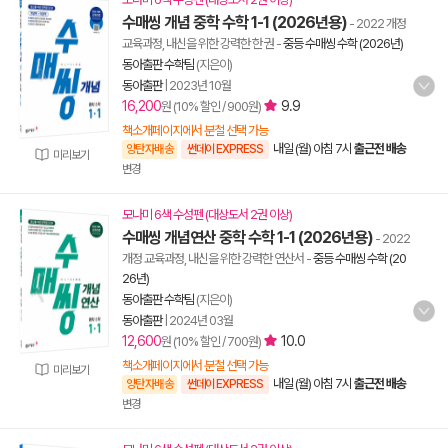
수매씽 개념 중학 수학 1-1 (2026년용)
- 2022 개정
교육과정, 내신을 위한 강력한 한 권
-
중등 수매씽 수학 (2026년)
동아출판 수학팀
(지은이)
동아출판
|
2023년 10월
16,200
9.9
원 (10% 할인 / 900원)
책소개페이지에서 분철 선택 가능
내일 (월) 아침 7시
출근전 배송
양탄자배송
썬데이 EXPRESS
미리보기
변경
모나미 6색 수성펜 (대상도서 2권 이상)
수매씽 개념연산 중학 수학 1-1 (2026년용)
- 2022
개정 교육과정, 내신을 위한 강력한 연산서
-
중등 수매씽 수학 (20
26년)
동아출판 수학팀
(지은이)
동아출판
|
2024년 03월
12,600
10.0
원 (10% 할인 / 700원)
책소개페이지에서 분철 선택 가능
미리보기
내일 (월) 아침 7시
출근전 배송
양탄자배송
썬데이 EXPRESS
변경