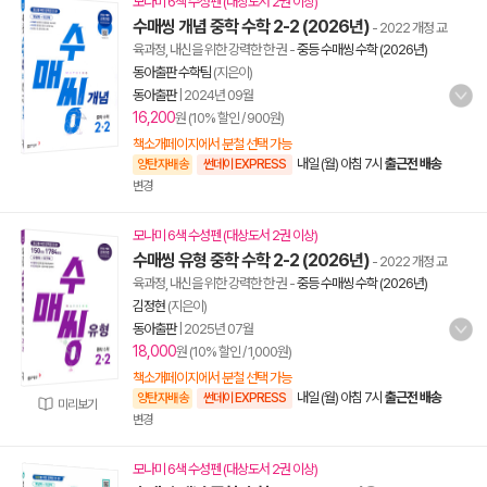
모나미 6색 수성펜 (대상도서 2권 이상)
수매씽 개념 중학 수학 2-2 (2026년)
- 2022 개정 교
육과정, 내신을 위한 강력한 한 권
-
중등 수매씽 수학 (2026년)
동아출판 수학팀
(지은이)
동아출판
|
2024년 09월
16,200
원 (10% 할인 / 900원)
책소개페이지에서 분철 선택 가능
내일 (월) 아침 7시
출근전 배송
양탄자배송
썬데이 EXPRESS
변경
모나미 6색 수성펜 (대상도서 2권 이상)
수매씽 유형 중학 수학 2-2 (2026년)
- 2022 개정 교
육과정, 내신을 위한 강력한 한 권
-
중등 수매씽 수학 (2026년)
김정현
(지은이)
동아출판
|
2025년 07월
18,000
원 (10% 할인 / 1,000원)
책소개페이지에서 분철 선택 가능
내일 (월) 아침 7시
출근전 배송
양탄자배송
썬데이 EXPRESS
미리보기
변경
모나미 6색 수성펜 (대상도서 2권 이상)