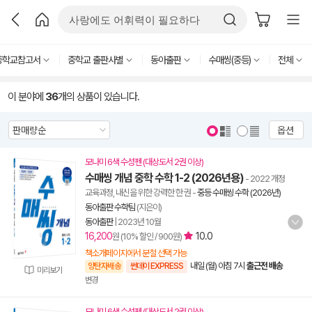
중학교참고서
중학교 출판사별
동아출판
수매씽(중등)
전체
이 분야에
36
개의 상품이 있습니다.
옵션
모나미 6색 수성펜 (대상도서 2권 이상)
수매씽 개념 중학 수학 1-2 (2026년용)
- 2022 개정
교육과정, 내신을 위한 강력한 한 권
-
중등 수매씽 수학 (2026년)
동아출판 수학팀
(지은이)
동아출판
|
2023년 10월
16,200
10.0
원 (10% 할인 / 900원)
책소개페이지에서 분철 선택 가능
내일 (월) 아침 7시
출근전 배송
양탄자배송
썬데이 EXPRESS
미리보기
변경
모나미 6색 수성펜 (대상도서 2권 이상)