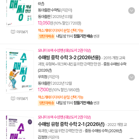
6년)
동아출판 수학팀
(지은이)
동아출판
|
2025년 03월
13,050
원 (10% 할인 / 720원)
책소개페이지에서 분철 선택 가능
미리보기
내일 밤 11시
잠들기전 배송
양탄자배송
변경
모나미 6색 수성펜 (대상도서 2권 이상)
수매씽 중학 수학 3-2 (2026년용)
- 2015 개정 교육
과정, 유형북+워크북 내신을 위한 강력한 한 권
-
중등 수매씽 수학
(2026년)
우희정
(지은이)
동아출판
|
2022년 12월
17,100
원 (10% 할인 / 950원)
책소개페이지에서 분철 선택 가능
미리보기
내일 밤 11시
잠들기전 배송
양탄자배송
변경
모나미 6색 수성펜 (대상도서 2권 이상)
수매씽 유형 중학 수학 2-1 (2026년)
- 2022 개정 교
육과정, 내신을 위한 강력한 한 권
-
중등 수매씽 수학 (2026년)
김정현
(지은이)