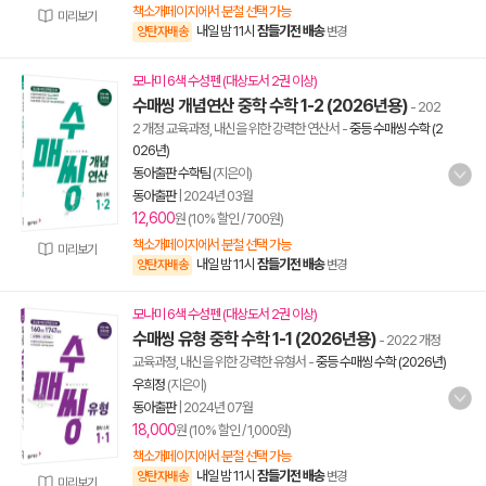
책소개페이지에서 분철 선택 가능
미리보기
내일 밤 11시
잠들기전 배송
양탄자배송
변경
모나미 6색 수성펜 (대상도서 2권 이상)
수매씽 개념연산 중학 수학 1-2 (2026년용)
- 202
2 개정 교육과정, 내신을 위한 강력한 연산서
-
중등 수매씽 수학 (2
026년)
동아출판 수학팀
(지은이)
동아출판
|
2024년 03월
12,600
원 (10% 할인 / 700원)
책소개페이지에서 분철 선택 가능
미리보기
내일 밤 11시
잠들기전 배송
양탄자배송
변경
모나미 6색 수성펜 (대상도서 2권 이상)
수매씽 유형 중학 수학 1-1 (2026년용)
- 2022 개정
교육과정, 내신을 위한 강력한 유형서
-
중등 수매씽 수학 (2026년)
우희정
(지은이)
동아출판
|
2024년 07월
18,000
원 (10% 할인 / 1,000원)
책소개페이지에서 분철 선택 가능
내일 밤 11시
잠들기전 배송
양탄자배송
변경
미리보기