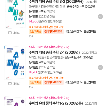
수매씽 개념 중학 수학 3-2 (2026년용)
- 2015 개정
교육과정, 내신을 위한 강력한 한 권
-
중등 수매씽 수학 (2026년)
동아출판 수학팀
(지은이)
동아출판
|
2023년 08월
14,850
원 (10% 할인 / 820원)
책소개페이지에서 분철 선택 가능
내일 (월) 아침 7시
출근전 배송
양탄자배송
썬데이 EXPRESS
미리보기
변경
모나미 6색 수성펜 (대상도서 2권 이상)
수매씽 개념 중학 수학 2-1 (2026년)
- 2022 개정 교
육과정, 내신을 위한 강력한 한 권
-
중등 수매씽 수학 (2026년)
동아출판 수학팀
(지은이)
동아출판
|
2024년 07월
16,200
원 (10% 할인 / 900원)
책소개페이지에서 분철 선택 가능
내일 (월) 아침 7시
출근전 배송
양탄자배송
썬데이 EXPRESS
미리보기
변경
모나미 6색 수성펜 (대상도서 2권 이상)
수매씽 유형 중학 수학 1-2 (2026년용)
- 2022 개정