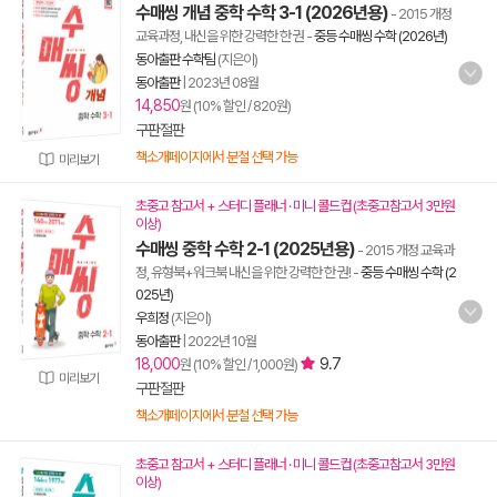
수매씽 개념 중학 수학 3-1 (2026년용)
- 2015 개정
교육과정, 내신을 위한 강력한 한 권
-
중등 수매씽 수학 (2026년)
동아출판 수학팀
(지은이)
동아출판
|
2023년 08월
14,850
원 (10% 할인 / 820원)
구판절판
책소개페이지에서 분철 선택 가능
미리보기
초중고 참고서 + 스터디 플래너 · 미니 콜드컵 (초중고참고서 3만원
이상)
수매씽 중학 수학 2-1 (2025년용)
- 2015 개정 교육과
정, 유형북+워크북 내신을 위한 강력한 한 권!
-
중등 수매씽 수학 (2
025년)
우희정
(지은이)
동아출판
|
2022년 10월
18,000
9.7
원 (10% 할인 / 1,000원)
미리보기
구판절판
책소개페이지에서 분철 선택 가능
초중고 참고서 + 스터디 플래너 · 미니 콜드컵 (초중고참고서 3만원
이상)