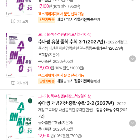
17,100
원 (10% 할인 / 950원)
책소개페이지에서 분철 선택 가능
내일 밤 11시
잠들기전 배송
양탄자배송
변경
미리보기
모나미 6색 수성펜 (대상도서 2권 이상)
수매씽 유형 중학 수학 3-1 (2027년)
- 2022 개정 교
육과정, 내신을 위한 강력한 한 권
-
중등 수매씽 수학 (2027년)
우희정
(지은이)
동아출판
|
2026년 05월
18,000
원 (10% 할인 / 1,000원)
책소개페이지에서 분철 선택 가능
내일 밤 11시
잠들기전 배송
양탄자배송
변경
미리보기
모나미 6색 수성펜 (대상도서 2권 이상)
수매씽 개념연산 중학 수학 3-2 (2027년)
- 2022
개정 교육과정, 내신을 위한 강력한 한 권!
-
중등 수매씽 수학 (202
7년)
동아출판 수학팀
(지은이)
동아출판
|
2026년 02월
12,600
원 (10% 할인 / 700원)