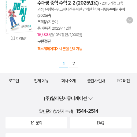
수매씽 중학 수학 2-2 (2025년용)
- 2015 개정 교육
과정, 유형북+워크북 내신을 위한 강력한 한 권!
-
중등 수매씽 수학
(2025년)
우희정
(지은이)
동아출판
|
2022년 12월
18,000
원 (10% 할인 / 1,000원)
미리보기
구판절판
책소개페이지에서 분철 선택 가능
1
2
로그인
전체 메뉴
회사 소개
출판사 안내
PC 버전
(주)알라딘커뮤니케이션
1544-2514
일반문의 (발신자 부담)
1:1 문의
FAQ