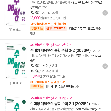
교육과정, 내신을 위한 강력한 유형서
-
중등 수매씽 수학 (2026년)
우희정
(지은이)
동아출판
|
2024년 07월
18,000
원 (10% 할인 / 1,000원)
책소개페이지에서 분철 선택 가능
내일 (월) 아침 7시
출근전 배송
양탄자배송
썬데이 EXPRESS
미리보기
변경
모나미 6색 수성펜 (대상도서 2권 이상)
수매씽 개념연산 중학 수학 2-2 (2026년)
- 2022
개정 교육과정, 내신을 위한 강력한 한 권!
-
중등 수매씽 수학 (202
6년)
동아출판 수학팀
(지은이)
동아출판
|
2025년 03월
13,050
원 (10% 할인 / 720원)
책소개페이지에서 분철 선택 가능
미리보기
내일 밤 11시
잠들기전 배송
양탄자배송
변경
모나미 6색 수성펜 (대상도서 2권 이상)
수매씽 개념연산 중학 수학 2-1 (2026년)
- 2022
개정 교육과정, 내신을 위한 강력한 한 권!
-
중등 수매씽 수학 (202