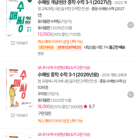
수매씽 개념연산 중학 수학 3-1 (2027년)
- 2022 개
정 교육과정, 내신을 위한 강력한 한 권!
-
중등 수매씽 수학 (2027
년)
동아출판 수학팀
(지은이)
동아출판
|
2026년 02월
13,050
원 (10% 할인 / 720원)
책소개페이지에서 분철 선택 가능
미리보기
내일 (월) 아침 7시
출근전 배송
양탄자배송
썬데이 EXPRESS
변경
모나미 6색 수성펜 (대상도서 2권 이상)
수매씽 중학 수학 3-1 (2026년용)
- 2015 개정 교육과
정, 유형북+워크북 내신을 위한 강력한 한 권
-
중등 수매씽 수학 (2
026년)
우희정
(지은이)
동아출판
|
2022년 10월
18,000
9.7
원 (10% 할인 / 1,000원)
구판절판
미리보기
책소개페이지에서 분철 선택 가능
모나미 6색 수성펜 (대상도서 2권 이상)