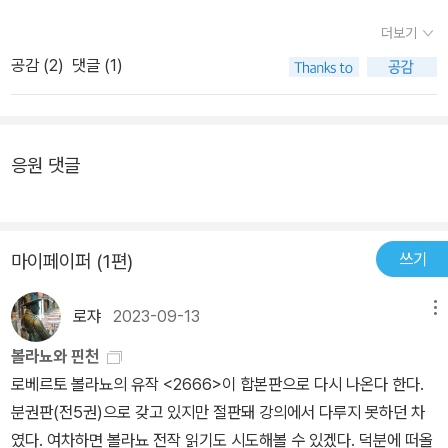
는게 분명 느껴지는 거다. 만약 마르셀 프루스트가 '잃어버린 시간을
더보기
찾아서'를 완결을 내지 못하고 죽었다면 이런 기분이었을까? 분명, 작
공감 (
2
)
댓글 (1)
가의 마지막 한 방이 완결 부분에 있었을 텐데, 그것을 보지 못해 너무
너무 아쉽다. 하지만, 그럼에도 불구하고, '2666'은 훌륭한 문학적 업
적이며, 작가의 최후의 걸작이라는 거다. 조금 두껍긴 하지만(?) 독서
응원 댓글
가 후회되지 않는 소설.
쓰기
마이페이퍼 (1편)
로쟈
2023-09-13
메뉴
볼라뇨와 핀천
로베르토 볼라뇨의 유작 <2666>이 합본판으로 다시 나온다 한다.
분권판(전5권)으로 갖고 있지만 절판돼 강의에서 다루지 못하던 차
였다. 여차하면 볼라뇨 전작 읽기도 시도해볼 수 있겠다. 덕분에 떠올