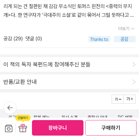
리게 되는 건 절판된 채 감감 무소식인 토머스 핀전의 <중력의 무지
개>다. 한 연구자가 ‘극대주의 소설‘로 같이 묶어서 그럴 듯하다고 생
각했다. 현대적 상황에 대한 최대치의 문학적 응전이란 뜻으로 나는
더보기
해석한다. 그러한 의도에 걸맞는 분량과 스타일, 상상력이 필요한 것.
공감 (
29
)
댓글 (0)
요즘 문학동네의 화제인 하루키의 ‘오래된‘ 신작 <도시와 그 불확실
한 벽>(제목은 아무 근거 없이 도리스 레싱의 <네 개의 문이 있는 도
시>를 떠올리게 한다)도 그러한 시도에 값하는지 따져볼 만하다...
이 책의 독자 북펀드에 참여해주신 분들
반품/교환 안내
뒤로가
기
로그인
전체 메뉴
회사 소개
출판사 안내
PC 버전
보관함담기
선물하기
장바구니
구매하기
(주)알라딘커뮤니케이션