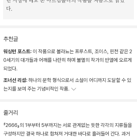
던 시절에 베노 폰 아르킴볼디의 작품을 처음으로 읽었
작가의 조망은 그 자체로도 이 시대에 통렬한 메시지를 전달한다. 범
다.
죄, 죽음, 어둠 등 그가 주목한 이 시대에 만연한 극단적 잔혹함은 검
은 광채로 번뜩이며 악의 지배를 받고 있다.
볼라뇨는 이 작품을 통해 악의 기원과 그 본질을 파헤치기 위한 광기
추천글
어린 질주를 시도한다. 현재와 과거, 사실과 허구, 인물과 또 다른 인
워싱턴 포스트:
이 작품으로 볼라뇨는 프루스트, 조이스, 핀천 같은 2
물이 중첩되면서 무한으로 증식하는 볼라뇨 작품의 특징이 가장 잘
0세기의 대가들과 어깨를 나란히 하며 불멸의 작가의 반열에 오르게
드러난 이 작품을 읽다 보면, 흩어진 퍼즐 조각을 하나씩 맞추며 하나
되었다.
의 그림을 완성해 나가는 것 같은 짜릿한 흥분과 가시지 않는 여운을
느끼게 될 것이다.
조너선 리섬:
하나의 문학 형식으로서 소설이 어디까지 도달할 수 있
는지를 보여 주는 기념비적인 작품.
줄거리
『2666』의 1부부터 5부까지는 서로 관계없는 듯한 각각의 지류들을
구성하지만 결국 하나로 합쳐져 거대한 바다로 흘러들어 간다. 과거