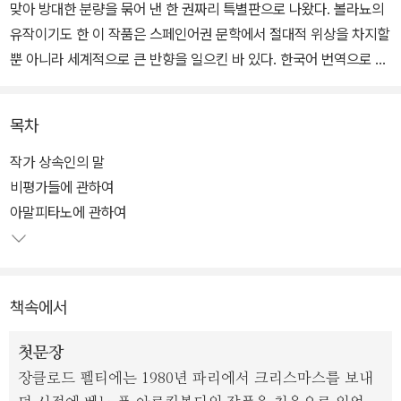
맞아 방대한 분량을 묶어 낸 한 권짜리 특별판으로 나왔다. 볼라뇨의
유작이기도 한 이 작품은 스페인어권 문학에서 절대적 위상을 차지할
뿐 아니라 세계적으로 큰 반향을 일으킨 바 있다. 한국어 번역으로 원
고지 총 6,573매에 달하는 이 대작은 그 분량에 걸맞은 방대한 이야
기들과 다층적인 문제의식들을 담아 내 출간 이후 많은 비평가들과
목차
독자들의 열광적인 찬사를 받아 왔다.
작가 상속인의 말
『2666』은 볼라뇨의 가장 야심찬 역작으로, 볼라뇨는 이 작품을 발표
비평가들에 관하여
하면서 마르셀 프루스트와 제임스 조임스와 같은 20세기 거장들에
아말피타노에 관하여
견줄 만한 작가가 되었다는 평을 받았다. 이번 『2666』 특별합본판은
큼직한 판형과 고급스러운 장정으로 이 기념비적 대작에 어울리는 모
습으로 선보인다.
책속에서
로베르토 볼라뇨 필생의 역작이라 할 수 있는 이 작품은 그가 세상에
첫문장
말하고자 한 바를 고스란히 담고 있다. 비록 작품의 완성을 목전에 두
장클로드 펠티에는 1980년 파리에서 크리스마스를 보내
고 숨을 거두어 <미완의 유작>이 되었지만, 이 시대의 비극을 향한