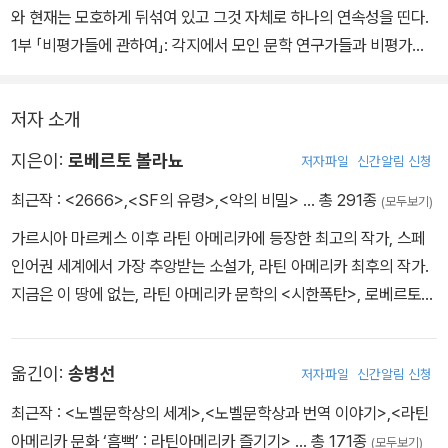
와 현재는 모호하게 뒤섞여 있고 그것 자체로 하나의 연속성을 띤다.
1부 「비평가들에 관하여」: 각지에서 모인 문학 연구가들과 비평가들
이 탁상공론을 갖는다. 공론의 주제는 수수께끼의 작가 <베노 폰 아
르킴볼디>. 얼굴도, 주소도, 심지어 생사조차도 전혀 알려진 바 없는
저자 소개
그를 찾기 위해 몇 가지의 단서를 얻어 무작정 길을 떠나는데…….
2부 「아말피타노에 관하여」: 아르킴볼디의 책을 번역한 칠레의 교수
지은이:
로베르토 볼라뇨
저자파일
신간알림 신청
아말피타노는 자신의 딸 로사와 함께 멕시코 북부의 국경 지역에 정
최근작 :
<2666>
,
<SF의 유령>
,
<악의 비밀>
… 총 291종
(모두보기)
착한다. 불온한 지역의 분위기가 엄습하고, 아말피타노는 자꾸만 이
가르시아 마르케스 이후 라틴 아메리카에 등장한 최고의 작가, 스페
상한 꿈에 시달린다.
인어권 세계에서 가장 추앙받는 소설가, 라틴 아메리카 최후의 작가.
3부 「페이트에 관하여」: 미국의 신문 기자인 오스카 페이트는 권투 경
지금은 이 땅에 없는, 라틴 아메리카 문학의 <시한폭탄>, 로베르토
기를 취재하기 위해 산타테레사로 간다. 그러나 그는 권투 경기보다
볼라뇨에게 바치는 찬사들이다. 볼라뇨는 1953년 칠레에서 태어나
산타테레사에서 벌어지는 여성 범죄 사건에 관심이 쏠린다. 전 세계
유년기를 보내고 멕시코로 이주해 청년기를 보냈다. 항상 스스로를
언론에 아직 보도된 바 없는, 그러나 너무도 참혹한 범죄 사건들을 조
옮긴이:
송병선
저자파일
신간알림 신청
시인으로 여겼던 그는 15세부터 시를 쓰기 시작해 20대 초반에는 <
사하다가 그에 연루된 어떤 여자를 만나게 되는데…….
인프라레알리스모>라는 반항적 시 문학 운동을 이끌기도 했다. 이어
4부 「범죄에 관하여」: 연일 무수한 여성들이 처참하게 죽어 나가는
최근작 :
<노벨문학상의 세계>
,
<노벨문학상과 번역 이야기>
,
<라틴
20대 중반 유럽으로 이주, 30대 이후 본격적으로 소설 쓰기에 투신
이곳은 산타테레사. 사건을 조사하기 위해 경찰과 탐정들이 몰려든
아메리카 문화 ‘흠뻑’ : 라틴아메리카 즐기기>
… 총 171종
(모두보기)