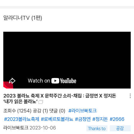
찬 역작으로, 볼라뇨는 이 작품을 발표하면서 마르셀 프루스트와 제
임스 조임스와 같은 20세기 거장들에 견줄 만한 작가가 되었다는 평
알라디너TV
(1편)
을 받았다. 이번 『2666』 특별합본판은 큼직한 판형과 고급스러운 장
정으로 이 기념비적 대작에 어울리는 모습으로 선보인다. 우리 시대
최고의 작가 로베르토 볼라뇨 그의 가장 야심찬, 가장 거대한 작품 『2
666』 <마르케스 이후 라틴 아메리카에 등장한 최고의 작가>, <스페
인어권에서 가장 영향력이 크고, 가장 추앙받는 소설가>, <라틴 아메
리카 문학의 시한폭탄>이라는 찬사를 받는 로베르토 볼라뇨의 대작
장편소설 『2666』이 볼라뇨 20주기를 맞아 특별합본판으로 열린책
들에서 출간되었다. 『2666』은 2003년 볼라뇨가 간 질환으로 숨을
거두고 몇 달 후에 출간된 그의 유작이다. 볼라뇨는 『2666』을 통해
2023 볼라뇨 축제 X 문학주간 소리-채집 : 금정연 X 정지돈
걷잡을 수 없는 악의 급류를 거슬러 올라가 파헤치고, 악의 본질과 태
메뉴
‘내가 읽은 볼라뇨‘
동에 관하여 이야기하면서 라틴 아메리카 문학의 새로운 흐름을 보여
조회수 (1254) 공감 (1)
댓글 (0)
#라이브북토크
준다. 『2666』은 발표된 직후부터 전 세계의 주목을 받으며 온갖 문
#2023볼라뇨축제
#로베르토볼라뇨
#금정연
#정지돈
#2666
학상을 휩쓴 작품이다. 한국어판 첫 출간 당시 전 5권, 총 1,752면으
라이브북토크
2023-10-06
로 나왔던 전례 없는 대작으로, 출간 즉시 스페인어권 문단으로부터