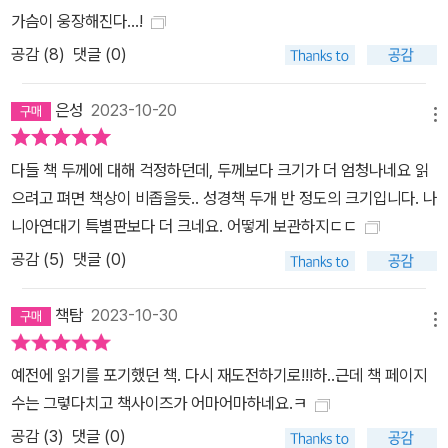
옥은] 후아레스 시 같다. 그곳은 우리의 저주이자 우리의 거울이다.
가슴이 웅장해진다...!
우리의 좌절에 대한 불안한 거울이며, 우리의 자유와 욕망에 대한 치
공감 (
8
)
댓글 (0)
욕적인 해석의 거울이다>라고 밝힌 바 있다. 그는 인간성의 파괴가
후아레스의 여성 연쇄 살인 사건에서 최고조에 이르고 있음을 보고,
은성
2023-10-20
메뉴
지옥의 형상화와 악의 본질을 통해 이 시대에 메시지를 전달하고자
했다. 그는『2666』에서 사건의 집결지가 되는 멕시코의 산타테레사
다들 책 두께에 대해 걱정하던데, 두께보다 크기가 더 엄청나네요 읽
를 통해 범죄로 점철된 세상의 그늘과 공포를 그려 낸다. 볼라뇨는 『2
으려고 펴면 책상이 비좁을듯.. 성경책 두개 반 정도의 크기입니다. 나
666』에서 <연쇄 살인마>와 <유령 작가>라는 두 가지 축을 통해 전
니아연대기 특별판보다 더 크네요. 어떻게 보관하지ㄷㄷ
쟁, 독재, 대학살로 점철된 20세기에 인간의 악이 어떻게 태어나고
공감 (
5
)
댓글 (0)
어떻게 진화해 왔는지를 파헤치고 있다. 보리스 안스키의 일기에서
서술되는 19세기 말과 20세기 초의 범죄와 제2차 세계 대전의 홀로
책탐
2023-10-30
코스트는 20세기 말과 21세기 초의 멕시코 국경으로 상징적으로 수
메뉴
렴되며, 1백 명이 넘는 여성 연쇄 살인 사건으로 재생산된다. 던져진
예전에 읽기를 포기했던 책. 다시 재도전하기로!!!하..근데 책 페이지
단서만으로 사라진 조각을 찾아 꿰맞추는 끊임없는 수수께끼의 <열
수는 그렇다치고 책사이즈가 어마어마하네요.ㅋ
린 미학>! 앞서 말했듯 로베르토 볼라뇨의 작품들은 유기적인 호환성
공감 (
3
)
댓글 (0)
을 띠고 있기 때문에 전 세계적으로 수많은 <볼라뇨 마니아>를 양산