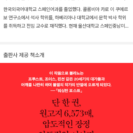
한다. 볼라뇨는 첫 장편 『아이스링크』(1993)를 필두로 거의 매년 소
다. 교회 곳곳에서는 미지의 인물이 똥오줌을 갈기고, 사건은 풀릴 기
한국외국어대학교 스페인어과를 졸업했다. 콜롬비아 카로 이 쿠에르
설을 펴냈고, 각종 문학상을 휩쓸며 <볼라뇨 전염병>을 퍼뜨렸다. 특
미가 보이지 않는다. 경찰은 경호원으로 일하던 랄로 쿠라라는 청년
보 연구소에서 석사 학위를, 하베리아나 대학교에서 문학 박사 학위
히 1998년 발표한 방대한 소설 『야만스러운 탐정들』로 라틴 아메리
을 영입한다.
를 취득하고 전임 교수로 재직했다. 현재 울산대학교 스페인중남미학
카의 노벨 문학상이라 불리는 로물로 가예고스상을 수상하면서 더 이
5부 「아르킴볼디에 관하여」: 잠수하는 것을 유독 좋아하는 키 큰 금발
과 교수로 재직 중이다. 지은 책으로 《보르헤스의 미로에 빠지기》
상 수식이 필요 없는 위대한 문학가로 우뚝 섰다. 그리고 2003년 스
소년 한스 라이터는 제2차 세계 대전에 참전한다. 떠나온 가족, 특히
《영화 속의 문학 읽기》 등이 있으며, 옮긴 책으로 《픽션들》, 《알레
페인의 블라네스에서 숨을 거두기 직전까지 매달린 『2666』은 볼라
어린 여동생 로테를 그리며 하루하루를 보내던 중, 어느 날 유대인 작
프》, 《거미여인의 키스》, 《콜레라 시대의 사랑》, 《말하는 보르헤스》,
뇨 필생의 역작이자 전례 없는 <메가 소설>로서 스페인과 칠레, 미국
출판사 제공 책소개
가 보리스 안스키의 일기를 계기로 작가가 되기로 결심한다. 그의 필
《썩은 잎》, 《내 슬픈 창녀들의 추억》, 《모렐의 발명》, 《천사의 게임》,
의 문학상을 휩쓸었다. 그의 작품에서는 범죄, 죽음, 창녀의 삶과 같은
명은 <베노 폰 아르킴볼디>다.
《판탈레온과 특별봉사대》, 《염소의 축제》, 《나는 여기에 연설하러 오
어둠의 세계와 볼라뇨 삶의 본령이었던 문학 또는 문학가들에 관한
지 않았다》, 《족장의 가을》, 《청부 살인자의 성모》 등이 있다. 제11회
이야기, 그리고 암담했던 라틴 아메리카의 정치적 상황에 관한 통렬
한국문학번역상을 수상했다.
한 성찰이 끝없이 펼쳐진다. 그의 글은 사실과 허구가 절묘하게 중첩
되고 혼재하며, 깊은 철학적 사고가 위트 넘치는 풍자와 결합하여 끊
임없이 웃음을 자아낸다. 그 외 작품으로는 장편소설 『먼 별』(1996),
『부적』(1999), 『칠레의 밤』(2000), 단편집인 『전화』(1997), 『살인
창녀들』(2001), 『참을 수 없는 가우초』(2003), 시집 『낭만적인 개
들』(1995) 등이 있다.