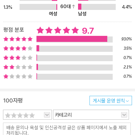
그 본질을 파헤치기 위한 광기 어린 질주를 시도한다. 현재와 과거, 사
60대
4.4%
1.3%
여성
남성
실과 허구, 인물과 또 다른 인물이 중첩되면서 무한으로 증식하는 볼
라뇨 작품의 특징이 가장 잘 드러난 이 작품을 읽다 보면, 흩어진 퍼즐
9.7
평점 분포
조각을 하나씩 맞추며 하나의 그림을 완성해 나가는 것 같은 짜릿한
93.0%
흥분과 가시지 않는 여운을 느끼게 될 것이다. 목숨과 맞바꾼 필생의
역작을 남기고 떠난 천부적인 이야기꾼, 로베르토 볼라뇨의 핏빛 교
3.5%
향곡! 볼라뇨는 1993년 데뷔한 이래 작품을 발표할 때마다 스페인어
0.7%
권의 온갖 문학상을 휩쓸며, 〈제2의 가브리엘 마르케스〉가 강림했다
2.1%
는 흥분으로 라틴 아메리카를 뒤흔든 대형 작가다. 그는 『야만스러운
0.7%
탐정들』이라는 작품으로 <라틴 아메리카의 노벨 문학상>이라고 불
리는 로물로 가예고스상을 수상하면서 라틴 아메리카를 대표하는 문
학가로 우뚝 섰다. 그러나 군사 독재 정권에 의해 오랫동안 정치적 망
100자평
게시물 운영 원칙
명에 내몰리며 쇠약해진 볼라뇨는 곧 다가올 자신의 죽음을 예감하고
카테고리
필생의 역작 『2666』의 집필에 돌입했다. 5년 동안 간 이식 수술도
미뤄 가며 혼신의 노력을 기울이던 그는 결국 『2666』의 원고를 출판
사에 넘긴 직후 50세를 일기로 숨을 거두었다. 볼라뇨 문학의 특징은