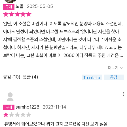
노을
2025-05-05
일단, 이 소설은 미완이다. 이토록 압도적인 분량과 내용의 소설인데,
아마도 완성이 되었다면 마르셀 프루스트의 '잃어버린 시간을 찾아
서'에 필적할 수준의 소설인데, 미완이라는 것이 너무너무 아쉬운 소
설이다. 하지만, 저자가 쓴 분량만일지라도, 너무너무 재미있고 읽는
보람이 나는, 그런 소설이 바로 이 '2666'이다.작품의 주된 배경은 멕
시코다. 물론 유럽까지 다루어지기는 하지만 주된 사건은 멕시코에서
더보기
벌어진다. 첫 장은 아르킴볼디라는 소설가를 연구하는 교수들이, 아
공감 (
10
)
댓글 (4)
르킴볼디라고 추정되는 인물을 찾아 멕시코로 찾아오는 것으로 시작
되지만, 결국 이 소설은 악의 기원과 그 본질을 파헤치기 위해 질주하
기 시작한다. 이 소설에는 유럽, 미국, 중남미의 기저에 깔려있는 사회
메뉴
의 문제점들을 정직하게 그려내고 있으며, 작가가 그리는 사회는 절
samho1228
2023-11-14
망적인 분위기를 띄고 있다. 멕시코는 철저하게 부패해 있으며, 이 시
대의 비극을 그리는 작가의 통렬한 메시지가 작품에 녹아있다.정말
유명세에 읽어보았으나 뭐가 뭔지 모르겠음 다신 보기 싫음
너무너무 아쉬운게, 이 소설은 조금만 더 썼으면 완결이 났을 것이라