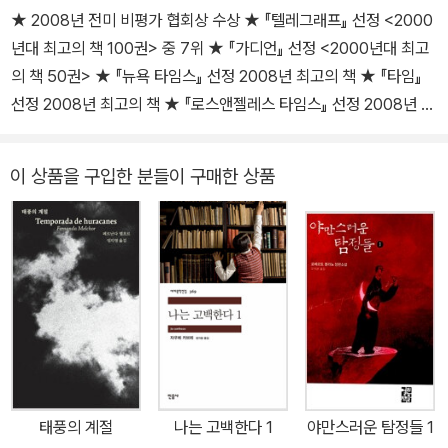
★ 2008년 전미 비평가 협회상 수상 ★ 『텔레그래프』 선정 <2000
년대 최고의 책 100권> 중 7위 ★ 『가디언』 선정 <2000년대 최고
의 책 50권> ★ 『뉴욕 타임스』 선정 2008년 최고의 책 ★ 『타임』
선정 2008년 최고의 책 ★ 『로스앤젤레스 타임스』 선정 2008년 최
고의 책 ★ 『타임스 리터러리 서플러먼트』 선정 2009년 최고의 책
★ 『스펙테이터』 선정 2008년 최고의 책 ★ 『텔레그래프』 선정 20
이 상품을 구입한 분들이 구매한 상품
09년 최고의 책 ★ 『인디펜던트 온 선데이』 선정 2009년 최고의 문
학 ★ 『샌프란시스코 크로니클』 선정 2009년 최고의 책 압도적인
장정, 압도적인 이야기 로베르토 볼라뇨 20주기 특별합본판 『2666』
로베르토 볼라뇨의 전설적인 대표작 『2666』이 볼라뇨의 20주기를
맞아 방대한 분량을 묶어 낸 한 권짜리 특별판으로 나왔다. 볼라뇨의
유작이기도 한 이 작품은 스페인어권 문학에서 절대적 위상을 차지할
뿐 아니라 세계적으로 큰 반향을 일으킨 바 있다. 한국어 번역으로 원
고지 총 6,573매에 달하는 이 대작은 그 분량에 걸맞은 방대한 이야
기들과 다층적인 문제의식들을 담아 내 출간 이후 많은 비평가들과
태풍의 계절
나는 고백한다 1
야만스러운 탐정들 1
독자들의 열광적인 찬사를 받아 왔다. 『2666』은 볼라뇨의 가장 야심