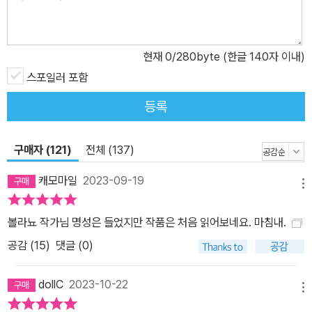
작품과 작품이 연결되는 치밀한 순환 구조와 탄탄한 역사적 지식, 그
리고 그 속에 담긴 사회적 성찰과 철학을 가지고 있다는 점이다. 흩어
진 이야기들이 이어지거나 변형되기도 하며 하나의 지표를 형성하지
현재
0
/280byte (한글 140자 이내)
만 무엇을 가리키고 있는지는 독자의 해석에 따라 달라진다. 등장인
스포일러 포함
물 또한 작품들을 넘나들며 여러 가지 모습으로 분(扮)하여 볼라뇨
등록
작품의 전체적인 연결성을 나타낸다. 역사 속 실존 인물을 그대로 끌
어오거나 허구의 인물과 뒤섞어 사실과 허구의 경계를 무너뜨리기도
구매자 (121)
전체 (137)
한다. 허상과 실재, 과거와 현재의 구분이 명확하지 않기 때문에, 독자
들은 볼라뇨가 창조한 사막에서 종종 길을 잃기도 한다. 그러나 또 한
캐모마일
2023-09-19
명의 탐정이 되어 흩어진 퍼즐을 맞춰 가기 시작하면, 볼라뇨의 작품
메뉴
이 갖는 탁월함과 치밀함에 감탄하게 된다. 볼라뇨 문학의 특징 중 한
볼라뇨 작가님 명성은 들었지만 작품은 처음 읽어보네요. 마침내.
가지 확실한 것은 볼라뇨는 이 세계의 그늘진 곳을 항상 주시하며 악
공감 (
15
)
댓글 (0)
(惡)에 관하여 말하고자 했다는 점이다. 특히 『2666』은 죽음을 앞둔
볼라뇨가 목숨과 맞바꿔 가면서 세상에 들려주고자 한 악, 그 자체의
dollC
2023-10-22
핏빛 교향곡이다. 볼라뇨는 이 작품을 통해 후아레스에서 자행되는
메뉴
여성 연쇄 살인 사건을 언급하고자 했다. 생전의 인터뷰에서도 <[지