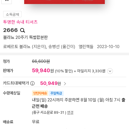
소득공제
투명한 속내 티셔츠
2666
볼라뇨 20주기 특별합본판
로베르토 볼라뇨
(지은이),
송병선
(옮긴이)
열린책들
2023-10-10
정가
66,600원
59,940
판매가
원
(10% 할인) +
마일리지 3,330원
50,949
카드최대혜택가
원
수령예상일
양탄자배송
주말특급
내일(일) 22시까지 주문하면 8월 10일 (월) 아침 7시
출
근전 배송
(중구 서소문로 89-31 )
변경
배송료
무료