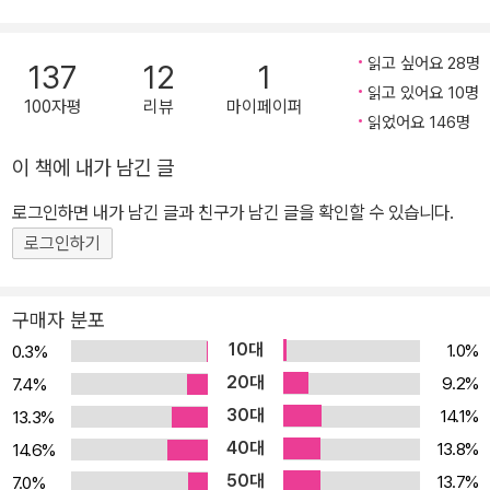
<금세기 최고의 소설>이라는 찬사를 받으며 스페인과 칠레의 문학상
을 휩쓸었다. 2008년에는 미국에서 출간되자마자 베스트셀러에 진
읽고 싶어요 28명
137
12
1
입했고, 전미 비평가 협회상을 수상했다. 『뉴욕 타임스』와 『타임』의
읽고 있어요 10명
100자평
리뷰
마이페이퍼
〈2008년 최고의 책〉으로 선정되었으며, 『타임스 리터러리 서플러먼
읽었어요 146명
트』, 『스펙테이터』, 『텔레그래프』, 『인디펜던트 온 선데이』, 『샌프란
이 책에 내가 남긴 글
시스코 크로니클』, 『NRC 한델스블라트』 등 세계 각국의 유력지에서
<2009년 최고의 책〉에 선정되었다. 『워싱턴 포스트』는 <이 작품으
로그인하면 내가 남긴 글과 친구가 남긴 글을 확인할 수 있습니다.
로 볼라뇨는 프루스트, 조이스, 핀천 같은 20세기의 대가들과 어깨를
로그인하기
나란히 하며 불멸의 작가의 반열에 오르게 되었다>라고 극찬했는데,
이 말은 이 작품이 지닌 문학적 가치를 단적으로 말해 준다. 로베르토
구매자 분포
볼라뇨 필생의 역작이라 할 수 있는 이 작품은 그가 세상에 말하고자
10대
1.0%
0.3%
한 바를 고스란히 담고 있다. 비록 작품의 완성을 목전에 두고 숨을 거
20대
9.2%
7.4%
두어 <미완의 유작>이 되었지만, 이 시대의 비극을 향한 작가의 조망
30대
14.1%
13.3%
은 그 자체로도 이 시대에 통렬한 메시지를 전달한다. 범죄, 죽음, 어
40대
13.8%
14.6%
둠 등 그가 주목한 이 시대에 만연한 극단적 잔혹함은 검은 광채로 번
50대
뜩이며 악의 지배를 받고 있다. 볼라뇨는 이 작품을 통해 악의 기원과
13.7%
7.0%