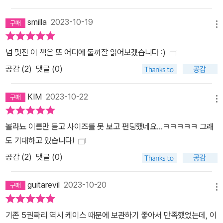
하고 있다. 볼라뇨가 작품 속에 흩뿌려 놓은 단서를 하나씩 꿰맞추다
smilla
2023-10-19
보면 그가 이야기하고자 하는 바, 그의 세계관을 유추할 수 있는 식이
메뉴
다. 하지만 그 해석이 독자마다 각각 다르기 때문에 일원화된 한 가지
주제가 아닌, 작품에 갇혀 있지 않고 독자에게 전이되어 다양한 주제
넘 멋진 이 책은 또 어디에 둘까잘 읽어보겠습니다 :)
로 재탄생하여 <해독>하는 재미도 느낄 수 있다. 『2666』은 볼라뇨
공감 (
2
)
댓글 (0)
가 살아 있을 당시에 제목의 의미에 관해 언급한 적도 없고, 본문에도
제목의 의미가 전혀 나와 있지 않아서 전 세계의 언론과 문학가, 팬들
KIM
2023-10-22
메뉴
로 하여금 제목 풀이를 시도하는 움직임마저 불러일으켰다. 『2666』
의 편집을 담당한 이그나시오 에체바리아의 말에 따르면, 그가 아무
볼라뇨 이름만 듣고 사이즈를 못 보고 펀딩했네요...ㅋㅋㅋㅋㅋ 그래
런 의도도 없이 <2666>이라는 특별한 숫자를 언급하지는 않았을
도 기대하고 있습니다!
것이다. 혹자는 「요한 묵시록」에 나오는 적그리스도의 상징이자 사탄
공감 (
2
)
댓글 (0)
의 숫자(짐승의 숫자)인 <666>을 따온 거라고 말하기도 하고, 전작
인 『부적』에서 언급한 <2666년의 공동묘지>에서 의미를 유추해 보
guitarevil
2023-10-20
기도 한다. 좀 더 집요한 독자들은 또 다른 전작인 『아메리카의 나치
메뉴
문학』에서 언급한 가상의 책 『욥의 아들들』의 면수인 <1333>이라는
기존 5권짜리 역시 케이스 때문에 보관하기 좋아서 만족했었는데, 이
숫자와 연관이 있을 것이라 해석하기도 한다. 그 외에도 제목의 의미