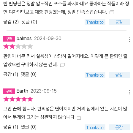
번 펀딩판은 정말 압도적인 포스를 과시하네요.좋아하는 작품이라 정
에 관한 여러 가지 풀이가 따라 붙지만, 볼라뇨는 이 세상에 없고 생전
면 디자인만보고 대충 펀딩했는데, 정말 만족스럽습니다.
에 직접적인 언급을 하지 않았기에 아직까지도 미지의 암호로 남아
공감 (
2
)
댓글 (0)
있다. 결국 제목의 의미 또한 독자의 몫으로 주어진다.
balmas
2024-09-30
메뉴
판형이 너무 커서 실용성이 상당히 떨어지네요. 이렇게 큰 판형인 줄
알았으면 구매하지 않는 건데.
공감 (
1
)
댓글 (0)
Earth
2023-09-15
메뉴
고민 끝에 합니다. 편의성은 떨어지지만 거의 집에서 잀는 시간이 많
아서 무게와 크기는 상관하지 않습니다
공감 (
1
)
댓글 (0)